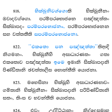
.
භික්ඛුනිවග්ගො
ති භික්ඛුනීනං
818
ඔවාදවග්ගො. පරම්පරභොජනෙ පඤ්ඤත්තං
සික්ඛාපදං
පරම්පරභොජනං,
පරම්පරභොජනෙන
සහ වත්තතීති
සපරම්පරභොජනො
.
.
‘‘එකතො පන පඤ්ඤත්තා’’
තිආදි
822
නිගමනං. භික්ඛුනීහි අසාධාරණතං ගතා
එකතොව පඤ්ඤත්තා
ඉමෙ
ඉමානි සික්ඛාපදානි
පිණ්ඩිතානි ඡචත්තාලීස හොන්තීති යොජනා.
. මහෙසිනා භික්ඛූහි අසාධාරණභාවං
823
ගමිතානි භික්ඛුනීනං සික්ඛාපදානි පරිපිණ්ඩිතානි
සතං, තිංස ච භවන්තීති යොජනා.
. එවං
උද්දිට්ඨානං නිද්දෙසමාහ
824