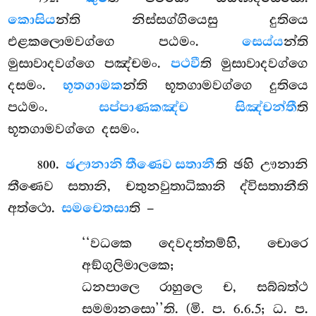
කොසිය
න්ති නිස්සග්ගියෙසු දුතියෙ
එළකලොමවග්ගෙ පඨමං.
සෙය්ය
න්ති
මුසාවාදවග්ගෙ පඤ්චමං.
පථවී
ති මුසාවාදවග්ගෙ
දසමං.
භූතගාමක
න්ති භූතගාමවග්ගෙ දුතියෙ
පඨමං.
සප්පාණකඤ්ච සිඤ්චන්තී
ති
භූතගාමවග්ගෙ දසමං.
.
ඡඌනානි තීණෙව සතානී
ති ඡහි ඌනානි
800
තීණෙව සතානි, චතුනවුතාධිකානි ද්විසතානීති
අත්ථො.
සමචෙතසා
ති –
‘‘වධකෙ දෙවදත්තම්හි, චොරෙ
අඞ්ගුලිමාලකෙ;
ධනපාලෙ රාහුලෙ ච, සබ්බත්ථ
සමමානසො’’ති. (මි. ප. 6.6.5; ධ. ප.