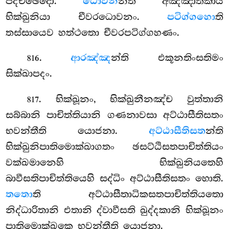
පදච්ඡෙදො.
ධොවන
න්ති අඤ්ඤාතිකාය
භික්ඛුනියා චීවරධොවනං.
පටිග්ගහො
ති
තස්සායෙව හත්ථතො චීවරපටිග්ගහණං.
.
ආරඤ්ඤ
න්ති එකූනතිංසතිමං
816
සික්ඛාපදං.
. භික්ඛූනං, භික්ඛුනීනඤ්ච වුත්තානි
817
සබ්බානි පාචිත්තියානි ගණනාවසා අට්ඨාසීතිසතං
භවන්තීති යොජනා.
අට්ඨාසීතිසත
න්ති
භික්ඛුනිපාතිමොක්ඛාගතං ඡසට්ඨිසතපාචිත්තියං
වක්ඛමානෙහි භික්ඛුනියතෙහි
බාවීසතිපාචිත්තියෙහි සද්ධිං අට්ඨාසීතිසතං හොති.
තතො
ති අට්ඨාසීතාධිකසතපාචිත්තියතො
නිද්ධාරිතානි එතානි ද්වාවීසති ඛුද්දකානි භික්ඛූනං
පාතිමොක්ඛකෙ භවන්තීති යොජනා.