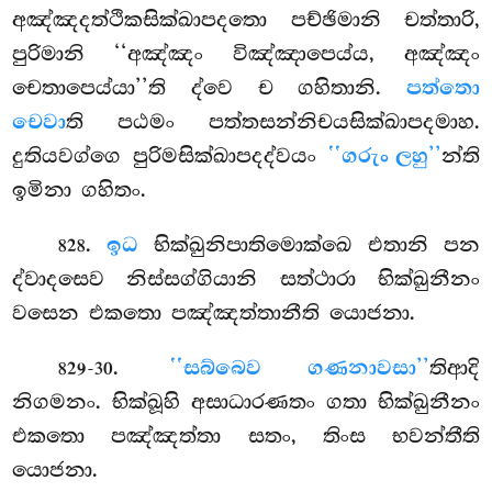
අඤ්ඤදත්ථිකසික්ඛාපදතො පච්ඡිමානි චත්තාරි,
පුරිමානි ‘‘අඤ්ඤං විඤ්ඤාපෙය්ය, අඤ්ඤං
චෙතාපෙය්යා’’ති ද්වෙ ච ගහිතානි.
පත්තො
චෙවා
ති පඨමං පත්තසන්නිචයසික්ඛාපදමාහ.
දුතියවග්ගෙ පුරිමසික්ඛාපදද්වයං
‘‘ගරුං ලහු’’
න්ති
ඉමිනා ගහිතං.
.
ඉධ
භික්ඛුනිපාතිමොක්ඛෙ එතානි පන
828
ද්වාදසෙව නිස්සග්ගියානි සත්ථාරා භික්ඛුනීනං
වසෙන එකතො පඤ්ඤත්තානීති යොජනා.
.
‘‘සබ්බෙව ගණනාවසා’’
තිආදි
829-30
නිගමනං. භික්ඛූහි අසාධාරණතං ගතා භික්ඛුනීනං
එකතො පඤ්ඤත්තා සතං, තිංස භවන්තීති
යොජනා.