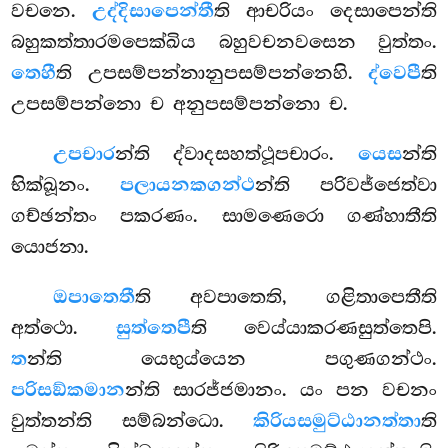
වචනෙ.
උද්දිසාපෙන්තී
ති ආචරියං දෙසාපෙන්ති
බහුකත්තාරමපෙක්ඛිය බහුවචනවසෙන වුත්තං.
තෙහී
ති උපසම්පන්නානුපසම්පන්නෙහි.
ද්වෙපී
ති
උපසම්පන්නො ච අනුපසම්පන්නො ච.
උපචාර
න්ති
ද්වාදසහත්ථූපචාරං.
යෙස
න්ති
භික්ඛූනං.
පලායනකගන්ථ
න්ති පරිවජ්ජෙත්වා
ගච්ඡන්තං පකරණං. සාමණෙරො ගණ්හාතීති
යොජනා.
ඔපාතෙතී
ති අවපාතෙති, ගළිතාපෙතීති
අත්ථො.
සුත්තෙපී
ති වෙය්යාකරණසුත්තෙපි.
ත
න්ති යෙභුය්යෙන පගුණගන්ථං.
පරිසඞ්කමාන
න්ති සාරජ්ජමානං. යං පන වචනං
වුත්තන්ති සම්බන්ධො.
කිරියසමුට්ඨානත්තා
ති