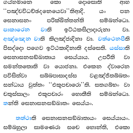
ගය්හමානෙ කො දොසොති ආහ
‘‘පඤ්චවිධච්ඡදනෙයෙවා’’තිආදි. යං පන
සෙනාසනං පරික්ඛිත්තන්ති සම්බන්ධො.
පාකාරෙන වා
ති ඉට්ඨකසිලාදාරුනා වා.
අඤ්ඤෙන වා
ති කිලඤ්ජාදිනා වා.
වත්ථෙනපී
ති
පිසද්දො පගෙව ඉට්ඨකාදිනාති දස්සෙති.
යස්සා
ති
සෙනාසනසඞ්ඛාතාය සෙය්යාය. උපරීති වා
සමන්තතොති වා යොජනා. එකෙන ද්වාරෙන
පවිසිත්වා සබ්බපාසාදස්ස වළඤ්ජිතබ්බතං
සන්ධාය වුත්තං ‘‘එකූපචාරො’’ති. සතගබ්භං වා
චතුස්සාලං එකූපචාරං හොතීති සම්බන්ධො.
ත
න්ති සෙනාසනසඞ්ඛාතං සෙය්යං.
තත්ථා
ති සෙනාසනසඞ්ඛාතායං සෙය්යායං.
සම්බහුලා සාමණෙරා සචෙ හොන්ති, එකො