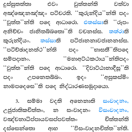
දුස්සුතත්තා එවං වුත්තන්ති වත්වා
අඤ්ඤෙනඤ්ඤං පටිචරති. ‘‘කුරුන්දිය’’න්ති පදං
‘‘වුත්ත’’න්ති පදෙ ආධාරො.
එතස්සා
ති ‘‘රූපං
අනිච්චං ජානිතබ්බතො’’ති වචනස්ස.
තත්රා
ති
කුරුන්දියං.
තස්සා
ති පටිජානනාවජානනස්ස.
‘‘පටිච්ඡාදනත්ථ’’න්ති පදං ‘‘භාසතී’’තිපදෙ
සම්පදානං. ‘‘මහාඅට්ඨකථාය’’න්තිපදං
‘‘වුත්ත’’න්ති පදෙ ආධාරො. ‘‘දිවාට්ඨානාදීසූ’’ති
පදං උපනෙතබ්බං. ඉදං ‘‘අසුකස්මිං
නාමපදෙසෙ’’ති පදෙ නිද්ධාරණසමුදායො.
. සම්මා
වදති අනෙනාති
සංවාදනං,
3
උජුජාතිකචිත්තං, න සංවාදනං
විසංවාදනං,
වඤ්චනාධිප්පායවසප්පවත්තං චිත්තන්ති
දස්සෙන්තො ආහ ‘‘විසංවාදනචිත්ත’’න්ති.