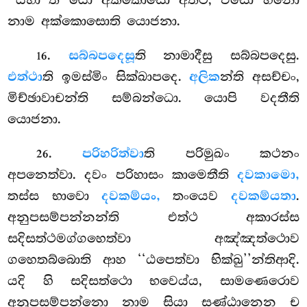
නාම අක්කොසොති යොජනා.
.
සබ්බපදෙසූ
ති නාමාදීසු සබ්බපදෙසු.
16
එත්ථා
ති ඉමස්මිං සික්ඛාපදෙ.
අලික
න්ති අසච්චං,
මිච්ඡාවාචන්ති සම්බන්ධො. යොපි වදතීති
යොජනා.
.
පරිහරිත්වා
ති
පරිමුඛං කථනං
26
අපනෙත්වා. දවං පරිහාසං කාමෙතීති
දවකාමො,
තස්ස භාවො
දවකම්යං,
තංයෙව
දවකම්යතා
.
අනුපසම්පන්නන්ති එත්ථ අකාරස්ස
සදිසත්ථමග්ගහෙත්වා අඤ්ඤත්ථොව
ගහෙතබ්බොති ආහ ‘‘ඨපෙත්වා භික්ඛු’’න්තිආදි.
යදි හි සදිසත්ථො භවෙය්ය, සාමණෙරොව
අනුපසම්පන්නො නාම සියා සණ්ඨානෙන ච