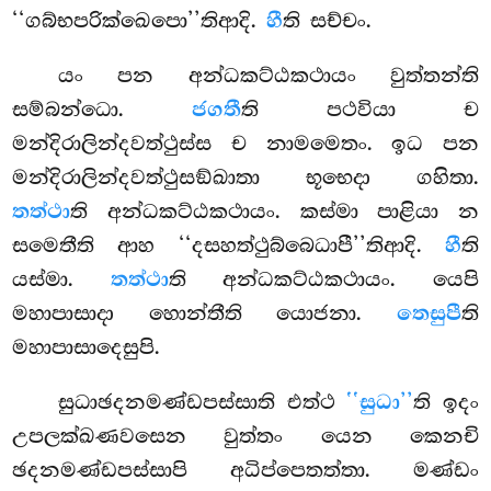
‘‘ගබ්භපරික්ඛෙපො’’තිආදි.
හී
ති සච්චං.
යං පන අන්ධකට්ඨකථායං වුත්තන්ති
සම්බන්ධො.
ජගතී
ති පථවියා ච
මන්දිරාලින්දවත්ථුස්ස ච නාමමෙතං. ඉධ පන
මන්දිරාලින්දවත්ථුසඞ්ඛාතා භූභෙදා ගහිතා.
තත්ථා
ති අන්ධකට්ඨකථායං. කස්මා පාළියා න
සමෙතීති ආහ ‘‘දසහත්ථුබ්බෙධාපී’’තිආදි.
හී
ති
යස්මා.
තත්ථා
ති අන්ධකට්ඨකථායං. යෙපි
මහාපාසාදා හොන්තීති යොජනා.
තෙසුපී
ති
මහාපාසාදෙසුපි.
සුධාඡදනමණ්ඩපස්සාති එත්ථ
‘‘සුධා’’
ති ඉදං
උපලක්ඛණවසෙන වුත්තං යෙන කෙනචි
ඡදනමණ්ඩපස්සාපි අධිප්පෙතත්තා. මණ්ඩං