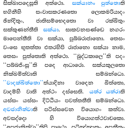
සික්ඛාපදෙසූති අත්ථො.
සක්යානං පුත්තො
ති
භගිනීහි සංවාසකරණතො ලොකමරියාදං
ඡින්දිතුං, ජාතිසම්භෙදතො වා රක්ඛිතුං
සක්කුණන්තීති
සක්යා
. සාකවනසණ්ඩෙ නගරං
මාපෙන්තීති වා සක්යා, පුබ්බරාජානො. තෙසං
වංසෙ භූතත්තා එතරහිපි රාජානො සක්යා නාම,
තෙසං පුත්තොති අත්ථො. ‘‘බුද්ධකාලෙ’’ති පදං
‘‘පබ්බජිංසූ’’ති පදෙ ආධාරො. සක්යකුලතො
නික්ඛමිත්වාති සම්බන්ධො.
‘‘වාදක්ඛිත්තො’’
ත්යාදිනා වාදෙන ඛිත්තො,
වාදම්හි වාති අත්ථං දස්සෙති.
යත්ර යත්රා
ති
යස්සං යස්සං දිට්ඨියං පවත්තතීති සම්බන්ධො.
අවජානිත්වා
ති පටිස්සවෙන වියොගං කත්වා.
අවසද්දො හි වියොගත්ථවාචකො.
‘‘අපජානිත්වා’’තිපි පාඨො, පටිඤ්ඤාතං අපනීතං