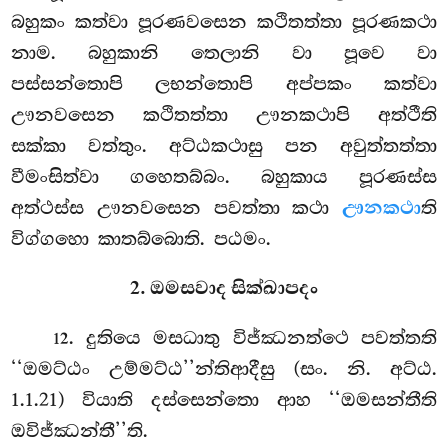
බහුකං කත්වා පූරණවසෙන කථිතත්තා පූරණකථා
නාම. බහුකානි තෙලානි වා පූවෙ වා
පස්සන්තොපි ලභන්තොපි අප්පකං කත්වා
ඌනවසෙන කථිතත්තා
ඌනකථාපි අත්ථීති
සක්කා වත්තුං. අට්ඨකථාසු පන අවුත්තත්තා
වීමංසිත්වා ගහෙතබ්බං. බහුකාය පූරණස්ස
අත්ථස්ස ඌනවසෙන පවත්තා කථා
ඌනකථා
ති
විග්ගහො කාතබ්බොති. පඨමං.
2. ඔමසවාද සික්ඛාපදං
. දුතියෙ මසධාතු විජ්ඣනත්ථෙ පවත්තති
12
‘‘ඔමට්ඨං උම්මට්ඨ’’න්තිආදීසු (සං. නි. අට්ඨ.
1.1.21) වියාති දස්සෙන්තො ආහ ‘‘ඔමසන්තීති
ඔවිජ්ඣන්තී’’ති.