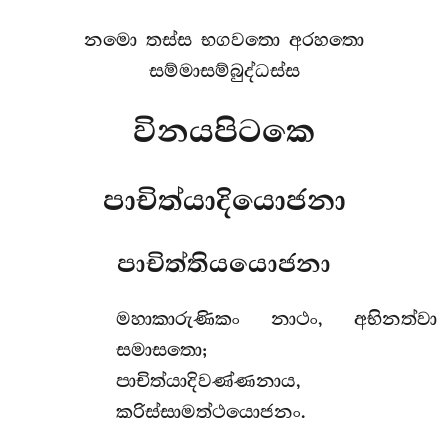
නමො තස්ස භගවතො අරහතො
සම්මාසම්බුද්ධස්ස
විනයපිටකෙ
පාචිත්යාදියොජනා
පාචිත්තියයොජනා
මහාකාරුණිකං
නාථං, අභිනත්වා
සමාසතො;
පාචිත්යාදිවණ්ණනාය,
කරිස්සාමත්ථයොජනං.