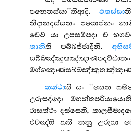
යදි විසෙසකාරණං නත
පනෙතස්සා’’තිආදි.
එතස්සා
ත
නිදානදස්සනං පයොජනං නාම
චෙව යා උපසම්පදා ච භගවත
තානී
ති පබ්බජ්ජාදීනි.
අභිස
සබ්බඤ්ඤුතඤ්ඤාණපදට්
මග්ගඤාණසබ්බඤ්ඤුතඤ්ඤාණා
තත්ථා
ති
යං ‘‘තෙන සමය
උරුසද්දො මහන්තපරියායොති 
රාසත්ථං දස්සෙති, කාලසීමාදයො
එවඤ්හි සති නනු උරුයා ව