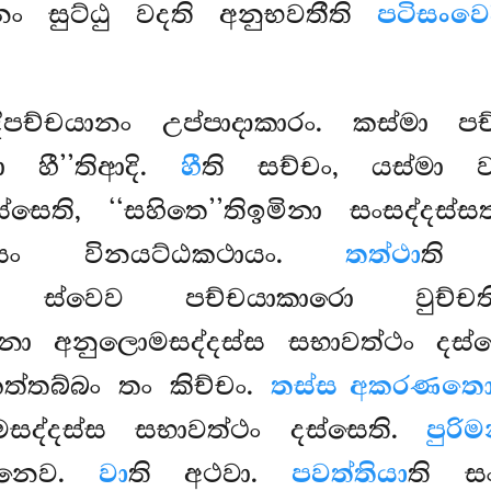
ුනං සුට්ඨු වදති අනුභවතීති
පටිසංවෙද
ාදිපච්චයානං උප්පාදාකාරං. කස්මා ප
 හී’’තිආදි.
හී
ති සච්චං, යස්මා ව
ස්සෙති, ‘‘සහිතෙ’’තිඉමිනා සංසද්දස්ස
්සං විනයට්ඨකථායං.
තත්ථා
ති ‘
. ස්වෙව පච්චයාකාරො වුච්චත
ිනා අනුලොමසද්දස්ස සභාවත්ථං දස්
ත්තබ්බං තං කිච්චං.
තස්ස අකරණත
ද්දස්ස සභාවත්ථං දස්සෙති.
පුර
යෙනෙව.
වා
ති අථවා.
පවත්තියා
ති ස