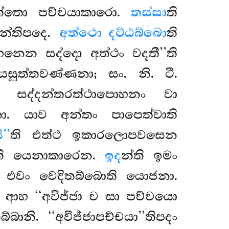
 වුත්තො පච්චයාකාරො.
තස්සා
ති
’න්තිපදෙ.
අත්ථො දට්ඨබ්බො
ති
නෙන සද්දො අත්ථං වදතී’’ති
ායසුත්තවණ්ණනා; සං. නි. ටී.
ා) සද්දන්තරත්ථාපොහනං වා
. යාව අන්තං පාපෙත්වාති
’’
ති එත්ථ ඉකාරලොපවසෙන
ති යෙනාකාරෙන.
ඉද
න්ති ඉමං
ථො එවං වෙදිතබ්බොති යොජනා.
 ආහ ‘‘අවිජ්ජා ච සා පච්චයො
ි. ‘‘අවිජ්ජාපච්චයා’’තිපදං