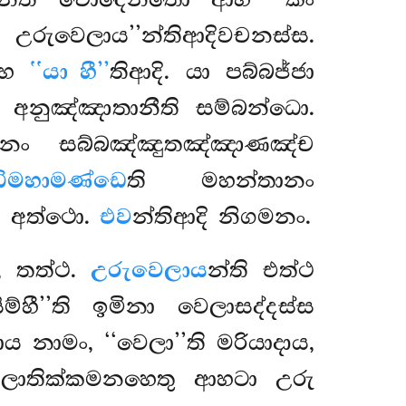
න්ති චොදෙන්තො ආහ ‘‘කිං
ුවෙලාය’’න්තිආදිවචනස්ස.
මාහ
‘‘යා හී’’
තිආදි. යා පබ්බජ්ජා
අනුඤ්ඤාතානීති සම්බන්ධො.
ඨානං සබ්බඤ්ඤුතඤ්ඤාණඤ්ච
ිමහාමණ්ඩෙ
ති මහන්තානං
ි අත්ථො.
එව
න්තිආදි නිගමනං.
, තත්ථ.
උරුවෙලාය
න්ති එත්ථ
්හී’’ති ඉමිනා වෙලාසද්දස්ස
ය නාමං, ‘‘වෙලා’’ති මරියාදාය,
ෙලාතික්කමනහෙතු ආහටා උරු