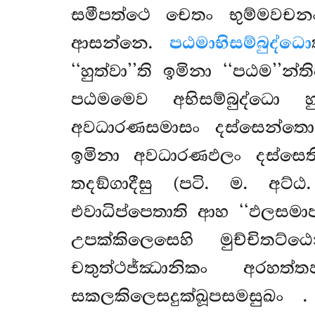
සමීපත්ථෙ චෙතං භුම්මවච
ආසන්නෙ.
පඨමාභිසම්බුද්ධො
‘‘හුත්වා’’ති ඉමිනා ‘‘පඨම’’
පඨමමෙව අභිසම්බුද්ධො
අවධාරණසමාසං දස්සෙන්තො 
ඉමිනා අවධාරණඵලං දස්සෙ
තදඞ්ගාදීසු (පටි. ම. අට්ඨ.
එවාධිප්පෙතාති ආහ ‘‘ඵලසමාපත
උපක්කිලෙසෙහි මුච්චිතට
චතුත්ථජ්ඣානිකං අරහත්
සකලකිලෙසදුක්ඛූපසමසුඛං
.