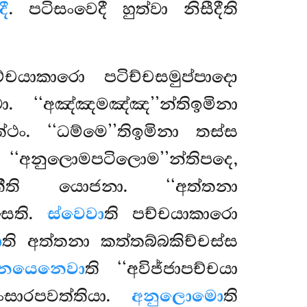
ී
. පටිසංවෙදී හුත්වා නිසීදීති
ච්චයාකාරො පටිච්චසමුප්පාදො
ා. ‘‘අඤ්ඤමඤ්ඤ’’න්තිඉමිනා
ත්ථං. ‘‘ධම්මෙ’’තිඉමිනා තස්ස
‘අනුලොමපටිලොම’’න්තිපදෙ,
ීති යොජනා. ‘‘අත්තනා
සෙති.
ස්වෙවා
ති පච්චයාකාරො
ො
ති අත්තනා කත්තබ්බකිච්චස්ස
ිමනයෙනෙවා
ති ‘‘අවිජ්ජාපච්චයා
ංසාරපවත්තියා.
අනුලොමො
ති