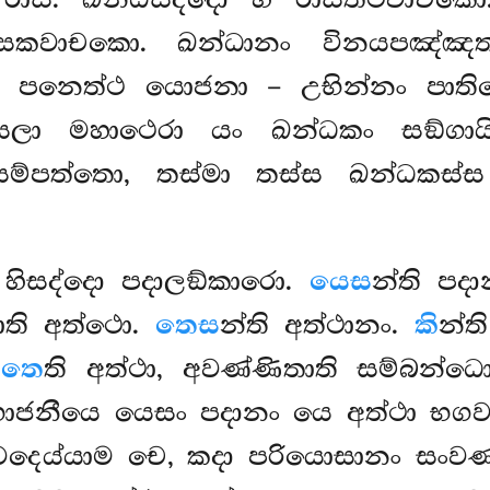
කාසකවාචකො. ඛන්ධානං විනයපඤ්ඤත
 පනෙත්ථ යොජනා – උභින්නං පාතිම
ලා මහාථෙරා යං ඛන්ධකං සඞ්ගායිං
ම්පත්තො, තස්මා තස්ස ඛන්ධකස්ස
 හිසද්දො පදාලඞ්කාරො.
යෙස
න්ති පද
යාති අත්ථො.
තෙස
න්ති අත්ථානං.
කි
න්ත
ා
තෙ
ති අත්ථා, අවණ්ණිතාති සම්බන්ධ
ජනීයෙ යෙසං පදානං යෙ අත්ථා භගවත
දෙය්යාම චෙ, කදා පරියොසානං සංවණ