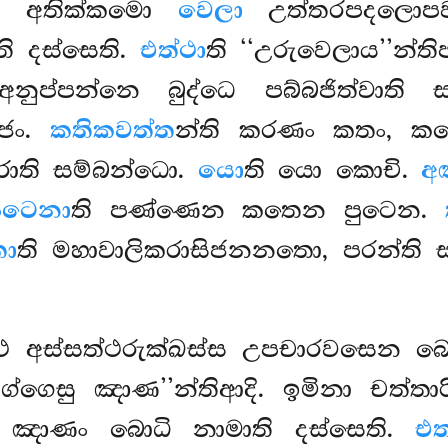
ය අතික්කමො
වෙලා
උත්තරපදලොපව
ි දස්සෙති.
එත්ථා
ති ‘‘උරුවෙලාය’’න්
 අනුප්පන්නෙ බුද්ධෙ පබ්බජිත්වාති
්ජං.
කතිකවත්ත
න්ති කරණං කතං, ක
ිරාති සම්බන්ධො.
යො
ති යො කොචි.
අ
ුටෙනා
ති පණ්ණෙන කතෙන පුටෙන.
ො
ති මහාවාලිකරාසිජනනතො, පරන්ති 
එත්ථ අස්සත්ථරුක්ඛස්ස උපචාරවසෙන 
ග්ගෙසු ඤාණ’’න්තිආදි. ඉමිනා චත්තා
ු ඤාණං බොධි නාමාති දස්සෙති.
එත