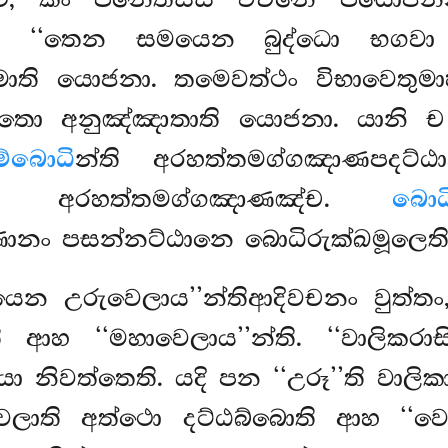
්ථි, කිං පනෙතස්ස වචනෙ පයොජන
ි ‘‘තෙන සමයෙන බුද්ධො භගවා උර
ාති යොජනා. තමෙවත්ථං විභාවෙතු
ො අනුඤ්ඤාතාති යොජනා. යානි ච 
ම්බොධි
න්ති අරහත්තමග්ගඤාණපදට්
ඨානං අරහත්තමග්ගඤාණඤ්ච.
බොධ
නං පසන්නට්ඨානෙ බොධිරුක්ඛමූලෙත
ෙන උරුවෙලාය’’න්තිආදිවචනං වුත්තං
ආහ ‘‘මහාවෙලාය’’න්ති. ‘‘වාලිකරාසිම
 නිවත්තෙති. යදි පන ‘‘උරූ’’ති වාලිකා
ෙලාති අත්ථො දට්ඨබ්බොති ආහ ‘‘ව