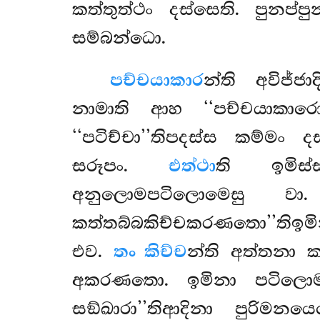
කත්තුත්ථං දස්සෙති. පුනප්ප
සම්බන්ධො.
පච්චයාකාර
න්ති
අවිජ්ජ
නාමාති ආහ ‘‘පච්චයාකාරො
‘‘පටිච්චා’’තිපදස්ස කම්මං ද
සරූපං.
එත්ථා
ති ඉමිස
අනුලොමපටිලොමෙසු වා
කත්තබ්බකිච්චකරණතො’’තිඉම
එව.
තං කිච්ච
න්ති අත්තනා ක
අකරණතො. ඉමිනා පටිලොමස
සඞ්ඛාරා’’තිආදිනා පුරිමන