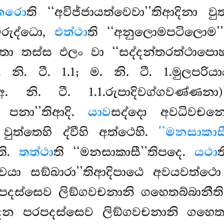
තරො
ති ‘‘අවිජ්ජායත්වෙවා’’තිආදිනා
විරුද්ධො,
එත්ථා
ති ‘‘අනුලොමපටිලොම’
ො තස්ස ඵලං වා ‘‘සද්දන්තරත්ථාපොහ
නි. ටී. 1.1; ම. නි. ටී. 1.මුලපරිය
අ. නි. ටී. 1.1.රුපාදිවග්ගවණ්ණන
පනා’’තිආදි.
යාව
සද්දො අවධිවචනො
වුත්තෙහි ද්වීහි අත්ථෙහි.
‘‘මනසාකාසී
ති.
තත්ථා
ති ‘‘මනසාකාසී’’තිපදෙ.
යථා
පච්චයා සඞ්ඛාරා’’තිආදිපාඨෙ අවයවත්
දස්සෙව ලිඞ්ගවචනානි ගහෙතබ්බානීති
 පරපදස්සෙව ලිඞ්ගවචනානි ගහෙතබ්බාන