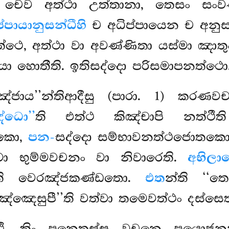
යෙ චෙව අත්ථා උත්තානා, තෙසං ස
ප්පායානුසන්ධීහි
ච අධිප්පායෙන ච අනු
ත්ථෙ, අත්ථා වා අවණ්ණිතා
යස්මා ඤාත
 හොතීති. ඉතිසද්දො පරිසමාපනත්ථො
ාය’’න්තිආදීසු (පාරා. 1) කරණව
්ධො’’
ති එත්ථ කිඤ්චාපි නත්ථී
තකො,
පන-
සද්දො සම්භාවනත්ථජොතකො.
 භුම්මවචනං වා නිවාරෙති.
අභිලා
ති වෙරඤ්ජකණ්ඩතො.
එත
න්ති ‘‘
ඤ්ඤෙසුපී’’ති වත්වා තමෙවත්ථං දස්සෙතු