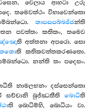
සෙන, වෙලාය ආහටා උරු
තිපදෙ. තමෙවත්ථං විභාවෙන්තො
 සම්බන්ධො.
තාපසපබ්බජ්ජ
න්ති
තෙන පවත්තං කතිකං, තමෙව
ඤ්ඤො
ති අත්තනා අපරො. සො
තතො
ති කතිකවත්තකරණතො.
සම්බන්ධො. නන්ති තං පදෙසං.
බොධීති නාමලභනං දස්සෙන්තො
රි සච්චානි බුජ්ඣතීති
බොධී
ති
්ථා
ති බොධිම්හි, බොධියං වා.