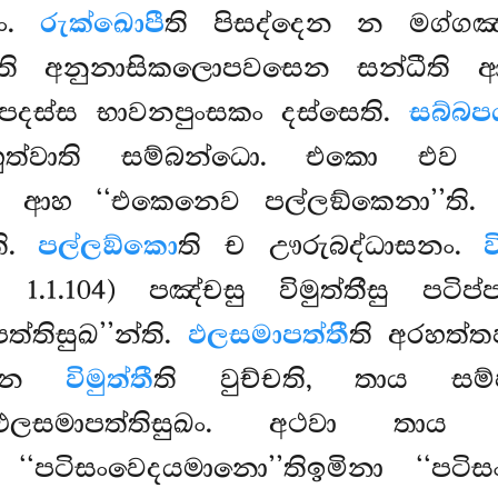
නං.
රුක්ඛොපී
ති පිසද්දෙන න මග්ග
ති අනුනාසිකලොපවසෙන සන්ධීති ආහ 
න්තිපදස්ස භාවනපුංසකං දස්සෙති.
සබ්බප
 හුත්වාති සම්බන්ධො. එකො එ
ආහ ‘‘එකෙනෙව පල්ලඞ්කෙනා’’ති. ‘
ති.
පල්ලඞ්කො
ති ච ඌරුබද්ධාසනං.
ව
 1.1.104) පඤ්චසු විමුත්තීසු පටිප්
්තිසුඛ’’න්ති.
ඵලසමාපත්තී
ති අරහත්තඵ
්ඨෙන
විමුත්තී
ති වුච්චති, තාය සම
තඵලසමාපත්තිසුඛං. අථවා තාය ජා
 ‘‘පටිසංවෙදයමානො’’තිඉමිනා ‘‘පටිස