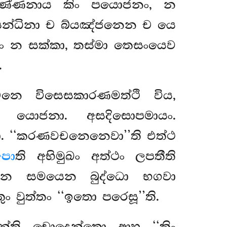
ංවණ්ණනාය කිං පයොජනං, න
සන්ධිනා ච බ්යඤ්ජනෙන ච යෙ
ුං න සක්කා, තස්මා තෙසංයෙව
.
චනෙ විසෙසකාරණමත්ථි විය,
ති යොජනා. අසදිසොපමායං.
 ‘‘කරණවචනෙනෙවා’’ති එත්ථ
පො
ති අභිමුඛං අත්ථං ලපතීති
තෙන සමයෙන බුද්ධො භගවා
ං වුත්තං ‘‘ඉතො පරෙසූ’’ති.