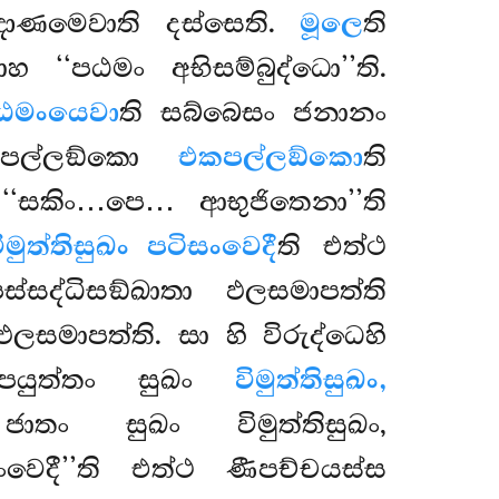
ඤාණමෙවාති දස්සෙති.
මූලෙ
ති
‘‘පඨමං අභිසම්බුද්ධො’’ති.
ඨමංයෙවා
ති සබ්බෙසං ජනානං
ව පල්ලඞ්කො
එකපල්ලඞ්කො
ති
‘සකිං…පෙ… ආභුජිතෙනා’’ති
ිමුත්තිසුඛං පටිසංවෙදී
ති එත්ථ
පස්සද්ධිසඞ්ඛාතා ඵලසමාපත්ති
ලසමාපත්ති. සා හි විරුද්ධෙහි
්පයුත්තං සුඛං
විමුත්තිසුඛං,
තං සුඛං විමුත්තිසුඛං,
ංවෙදී’’ති එත්ථ ණීපච්චයස්ස