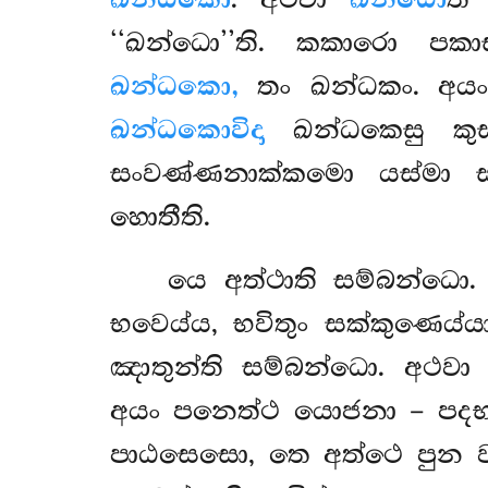
‘‘ඛන්ධො’’ති. කකාරො ප
ඛන්ධකො,
තං ඛන්ධකං. අයං
ඛන්ධකොවිදා
ඛන්ධකෙසු කුස
සංවණ්ණනාක්කමො යස්මා ස
හොතීති.
යෙ අත්ථාති සම්බන්ධො.
භවෙය්ය, භවිතුං සක්කුණෙය්
ඤාතුන්ති සම්බන්ධො. අථව
අයං පනෙත්ථ යොජනා – පදභා
පාඨසෙසො, තෙ අත්ථෙ පුන ව