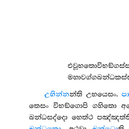
එවූභතොවිභඞ්ගස
මහාවග්ගඛන්ධකස්
උභින්න
න්ති උභයෙසං.
ප
තෙසං විභඞ්ගොපි ගහිතො 
ඛන්ධසද්දො හෙත්ථ පඤ්ඤත්ති
ඛන්ධකො
. අථවා
ඛන්ධො
ති