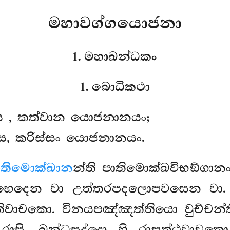
මහාවග්ගයොජනා
1. මහාඛන්ධකං
1. බොධිකථා
්ස
, කත්වාන යොජනානයං;
ස, කරිස්සං යොජනානයං.
ාතිමොක්ඛාන
න්ති පාතිමොක්ඛවිභඞ්ගා
අභෙදෙන වා උත්තරපදලොපවසෙන වා
වාචකො. විනයපඤ්ඤත්තියො වුච්චන්ත
 රාසි. ඛන්ධසද්දො හි රාසත්ථවාචකො.