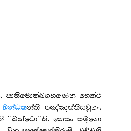
නං. පාතිමොක්ඛගහණෙන හෙත්ථ
.
ඛන්ධක
න්ති පඤ්ඤත්තිසමූහං.
ි ‘‘ඛන්ධො’’ති. තෙසං සමූහො
 විනයපඤ්ඤත්තිරාසි වුච්චති