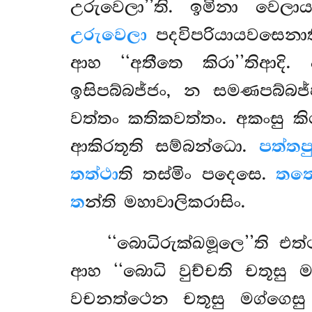
උරුවෙලා’’ති. ඉමිනා
වෙලා
උරුවෙලා
පදවිපරියායවසෙනාත
ආහ ‘‘අතීතෙ කිරා’’තිආදි.
ඉසිපබ්බජ්ජං, න සමණපබ්බජ
වත්තං කතිකවත්තං. අකංසු ක
ආකිරතූති සම්බන්ධො.
පත්තප
තත්ථා
ති තස්මිං පදෙසෙ.
තත
ත
න්ති මහාවාලිකරාසිං.
‘‘බොධිරුක්ඛමූලෙ’’ති 
ආහ ‘‘බොධි වුච්චති චතූසු ම
වචනත්ථෙන චතූසු මග්ගෙස