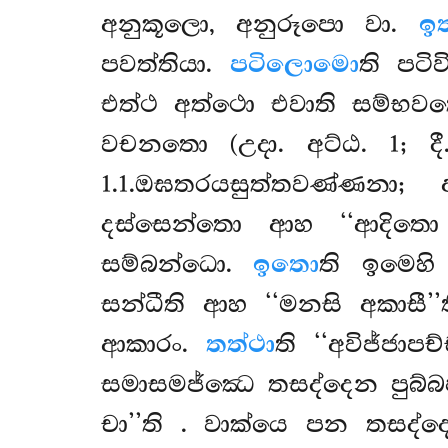
අනුකූලො, අනුරූපො වා.
ඉ
පවත්තියා.
පටිලොමො
ති පටි
එත්ථ අත්ථො එවාති සම්භවත
වචනතො (උදා. අට්ඨ. 1; දී. 
1.1.ඔඝතරයසුත්තවණ්ණනා; 
දස්සෙන්තො ආහ ‘‘ආදිතො 
සම්බන්ධො.
ඉතො
ති ඉමෙහි 
සන්ධීති ආහ ‘‘මනසි අකාසී’’
ආකාරං.
තත්ථා
ති ‘‘අවිජ්ජා
සමාසමජ්ඣෙ තසද්දෙන පුබ්බප
චා’’ති
. වාක්යෙ පන තසද්දෙන