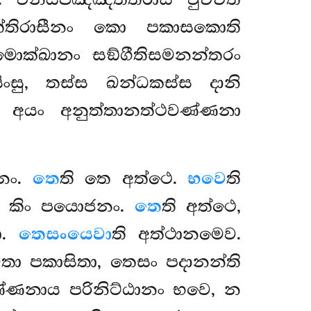
්තිරාසීනං කො පකාසකොති
ොක්ඛානං සඞ්ගීතිසමනන්තරං
සු, තස්ස ඛන්ධකස්ස දානි
 අයං අනුත්තානත්ථවණ්ණනා
ානං.
තෙ
ති තෙ අත්ථෙ.
භවෙ
ති
ි කිං පයොජනං.
තෙ
ති අත්ථෙ,
ො.
තෙසංයෙවා
ති අත්ථානමෙව.
ා පකාසිතා, තෙසං පදානන්ති
්ණනාය පරිනිට්ඨානං භවෙ, න