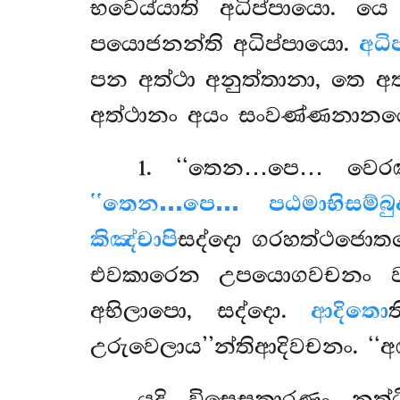
භවෙය්යාති අධිප්පායො. 
පයොජනන්ති අධිප්පායො.
අධි
පන අත්ථා අනුත්තානා, තෙ අ
අත්ථානං අයං සංවණ්ණනානයො
1
. ‘‘තෙන…පෙ… වෙරඤ්ජ
‘‘තෙන…පෙ… පඨමාභිසම්බුද
කිඤ්චාපි
සද්දො ගරහත්ථජො
එවකාරෙන උපයොගවචනං වා
අභිලාපො, සද්දො.
ආදිතො
උරුවෙලාය’’න්තිආදිවචනං. ‘‘අ