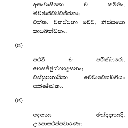
අසංවාසිකො ච කම්මං,
මිච්ඡාජීවවිවජ්ජනා;
වත්තං විකප්පනා චෙව, නිස්සයො
කායබන්ධනං.
(ඡ)
පථවී
ච පරික්ඛාරො,
භෙසජ්ජුග්ගහදූසනං;
වස්සූපනායිකා චෙවාවෙභඞ්ගියං
පකිණ්ණකං.
(ජ)
දෙසනා ඡන්දදානාදි,
උපොසථප්පවාරණා;