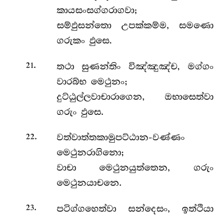
කායසංසග්ගරාගවා;
සම්ඵුසන්තො උපක්කම්ම, සමණො
ගරුකං ඵුසෙ.
.
තථා සුණන්තිං විඤ්ඤුඤ්ච, මග්ගං
21
වාරබ්භ මෙථුනං;
දුට්ඨුල්ලවාචාරාගෙන, ඔභාසෙත්වා
ගරුං ඵුසෙ.
.
වත්වාත්තකාමුපට්ඨාන-වණ්ණං
22
මෙථුනරාගිනො;
වාචා මෙථුනයුත්තෙන, ගරුං
මෙථුනයාචනෙ.
.
පටිග්ගහෙත්වා සන්දෙසං, ඉත්ථියා
23