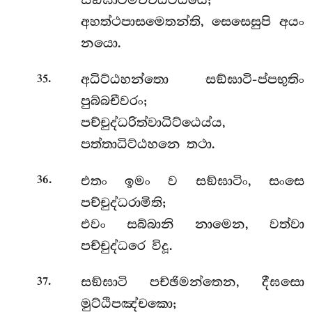
අහත්ථපාසමෙතන්ති, සෙසෙසුපි අයං
නයො.
.
අධිට්ඨහන්තො සඞ්ඝාටි-ප්පභුතිං
35
පුබ්බචීවරං;
පච්චුද්ධරිත්වාධිට්ඨෙය්ය,
පත්තාධිට්ඨහනෙ තථා.
.
එතං
ඉමං ව සඞ්ඝාටිං, සංසෙ
36
පච්චුද්ධරාමිති;
එවං සබ්බානි නාමෙන, වත්වා
පච්චුද්ධරෙ විදූ.
.
සඞ්ඝාටි පච්ඡිමන්තෙන, දීඝසො
37
මුට්ඨිපඤ්චකො;