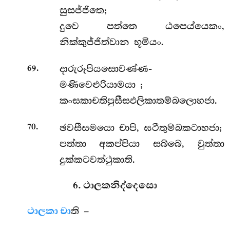
සුසජ්ජිතෙ;
දුවෙ පත්තෙ ඨපෙය්යෙකං,
නික්කුජ්ජිත්වාන භූමියං.
.
දාරුරූපියසොවණ්ණ-
69
මණිවෙළුරියාමයා
;
කංසකාචතිපුසීසඵලිකාතම්බලොහජා.
.
ඡවසීසමයො චාපි, ඝටීතුම්බකටාහජා;
70
පත්තා අකප්පියා සබ්බෙ, වුත්තා
දුක්කටවත්ථුකාති.
6. ථාලකනිද්දෙසො
ථාලකා චා
ති –