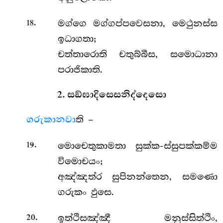
.
මග්ගෙ මග්ගප්පවෙසනා, මෙථුනස්ස
18
ඉධාගතා;
චත්තාරොති චතුබ්බීස, සමොධානා
පරාජිකාති.
2. සඞ්ඝාදිසෙසනිද්දෙසො
ගරුකා
නවා
ති –
.
මොචෙතුකාමතා සුක්ක-ස්සුපක්කම්ම
19
විමොචයං;
අඤ්ඤත්ර සුපිනන්තෙන, සමණො
ගරුකං ඵුසෙ.
.
ඉත්ථිසඤ්ඤී
මනුස්සිත්ථිං,
20