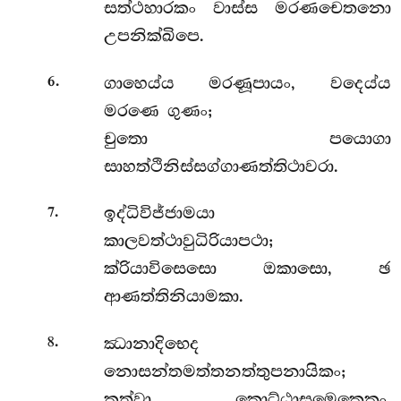
සත්ථහාරකං වාස්ස මරණචෙතනො
උපනික්ඛිපෙ.
.
ගාහෙය්ය මරණූපායං, වදෙය්ය
6
මරණෙ ගුණං;
චුතො පයොගා
සාහත්ථිනිස්සග්ගාණත්තිථාවරා.
.
ඉද්ධිවිජ්ජාමයා
7
කාලවත්ථාවුධිරියාපථා;
ක්රියාවිසෙසො ඔකාසො, ඡ
ආණත්තිනියාමකා.
.
ඣානාදිභෙද
8
නොසන්තමත්තනත්තුපනායිකං;
කත්වා කොට්ඨාසමෙකෙකං,