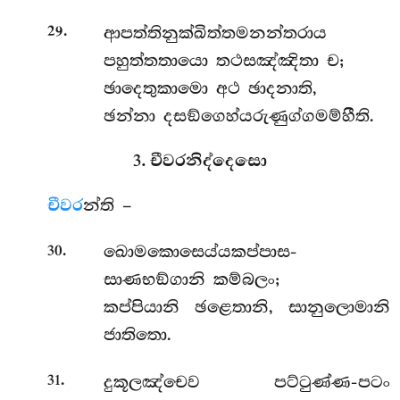
.
ආපත්තිනුක්ඛිත්තමනන්තරාය
29
පහුත්තතායො තථසඤ්ඤිතා ච;
ඡාදෙතුකාමො අථ ඡාදනාති,
ඡන්නා දසඞ්ගෙහ්යරුණුග්ගමම්හීති.
3. චීවරනිද්දෙසො
චීවර
න්ති –
.
ඛොමකොසෙය්යකප්පාස-
30
සාණභඞ්ගානි කම්බලං;
කප්පියානි ඡළෙතානි, සානුලොමානි
ජාතිතො.
.
දුකූලඤ්චෙව පට්ටුණ්ණ-පටං
31