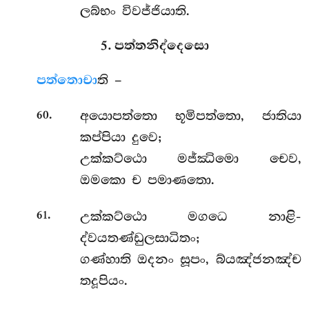
ලබ්භං විවජ්ජියාති.
5. පත්තනිද්දෙසො
පත්තො
චා
ති –
.
අයොපත්තො භූමිපත්තො, ජාතියා
60
කප්පියා දුවෙ;
උක්කට්ඨො මජ්ඣිමො චෙව,
ඔමකො ච පමාණතො.
.
උක්කට්ඨො මගධෙ නාළි-
61
ද්වයතණ්ඩුලසාධිතං;
ගණ්හාති ඔදනං සූපං, බ්යඤ්ජනඤ්ච
තදූපියං.