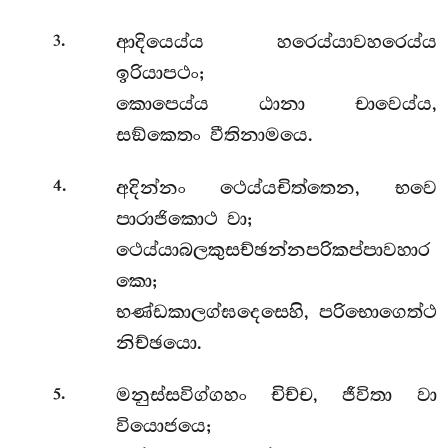
.
ආදියෙය්ය
හරෙය්යාවහරෙය්ය
3
ඉරියාපථං;
කොපෙය්ය ඨානා චාවෙය්ය,
සඞ්කෙතං වීතිනාමයෙ.
.
අදින්නං ථෙය්යචිත්තෙන, භවෙ
4
පාරාජිකොථ වා;
ථෙය්යාබලකුසච්ඡන්නපරිකප්පාවහාර
කො;
භණ්ඩකාලග්ඝදෙසෙහි, පරිභොගෙත්ථ
නිච්ඡයො.
.
මනුස්සවිග්ගහං චිච්ච, ජීවිතා වා
5
වියොජයෙ;