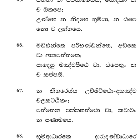
පත්තං න පටිසාමෙය්ය, සොදකං න
ච ඔතපෙ;
උණ්හෙ න නිදහෙ භුම්යා, න ඨපෙ
නො ච ලග්ගයෙ.
.
මිඩ්ඪන්තෙ පරිභණ්ඩන්තෙ, අඞ්කෙ
66
වා ආතපත්තකෙ;
පාදෙසු මඤ්චපීඨෙ වා, ඨපෙතුං න
ච කප්පති.
.
න නීහරෙය්ය උච්ඡිට්ඨො-දකඤ්ච
67
චලකට්ඨිකං;
පත්තෙන පත්තහත්ථො වා, කවාටං
න පණාමයෙ.
.
භූමිආධාරකෙ
දාරුදණ්ඩාධාරෙ
68