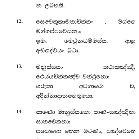
න ලබ්භති.
.
සෙවෙතුකාමතාචිත්තං
, මග්ගෙ
12
මග්ගප්පවෙසනං;
ඉමං මෙථුනධම්මස්ස, ආහු
අඞ්ගද්වයං බුධා.
.
මනුස්සසං තථාසඤ්ඤී,
13
ථෙය්යචිත්තඤ්ච වත්ථුනො;
ගරුතා අවහාරො ච,
අදින්නාදානහෙතුයො.
.
පාණො මානුස්සකො පාණ-සඤ්ඤිතා
14
ඝාතචෙතනා;
පයොගො තෙන මරණං, පඤ්චෙතෙ