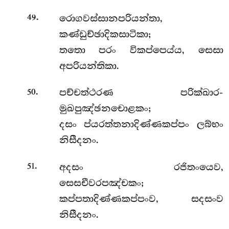
.
රොගවස්සානපරියන්තා,
49
කණ්ඩුච්ඡාදිකසාටිකා;
තතො පරං විකප්පෙය්ය, සෙසා
අපරියන්තිකා.
.
පච්චත්ථරණ
පරික්ඛාර-
50
මුඛපුඤ්ඡනචොළකං;
දසං ප්යරත්තනාදිණ්ණකප්පං ලබ්භං
නිසීදනං.
.
අදසං රජිතංයෙව,
51
සෙසචීවරපඤ්චකං;
කප්පතාදිණ්ණකප්පංව, සදසංව
නිසීදනං.