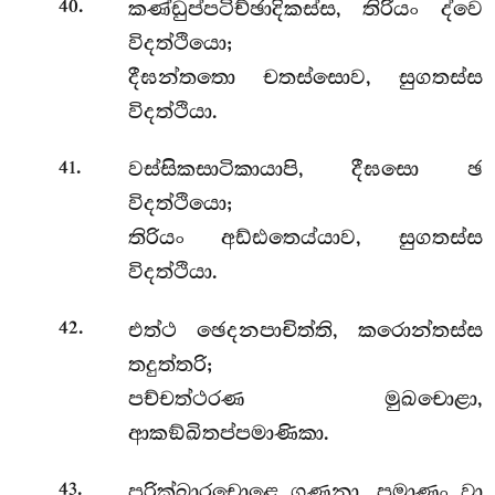
.
කණ්ඩුප්පටිච්ඡාදිකස්ස, තිරියං ද්වෙ
40
විදත්ථියො;
දීඝන්තතො චතස්සොව, සුගතස්ස
විදත්ථියා.
.
වස්සිකසාටිකායාපි, දීඝසො ඡ
41
විදත්ථියො;
තිරියං අඩ්ඪතෙය්යාව, සුගතස්ස
විදත්ථියා.
.
එත්ථ ඡෙදනපාචිත්ති, කරොන්තස්ස
42
තදුත්තරි;
පච්චත්ථරණ මුඛචොළා,
ආකඞ්ඛිතප්පමාණිකා.
.
පරික්ඛාරචොළෙ ගණනා, පමාණං වා
43