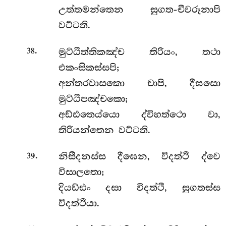
උත්තමන්තෙන සුගත-චීවරූනාපි
වට්ටති.
.
මුට්ඨිත්තිකඤ්ච තිරියං, තථා
38
එකංසිකස්සපි;
අන්තරවාසකො චාපි, දීඝසො
මුට්ඨිපඤ්චකො;
අඩ්ඪතෙය්යො ද්විහත්ථො වා,
තිරියන්තෙන වට්ටති.
.
නිසීදනස්ස
දීඝෙන, විදත්ථි ද්වෙ
39
විසාලතො;
දියඩ්ඪං දසා විදත්ථි, සුගතස්ස
විදත්ථියා.