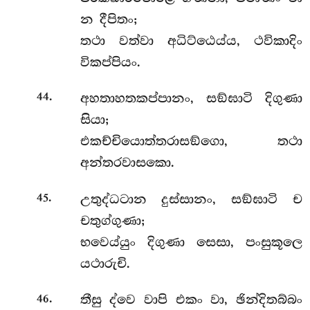
න දීපිතං;
තථා වත්වා අධිට්ඨෙය්ය, ථවිකාදිං
විකප්පියං.
.
අහතාහතකප්පානං, සඞ්ඝාටි දිගුණා
44
සියා;
එකච්චියොත්තරාසඞ්ගො, තථා
අන්තරවාසකො.
.
උතුද්ධටාන
දුස්සානං, සඞ්ඝාටි ච
45
චතුග්ගුණා;
භවෙය්යුං දිගුණා සෙසා, පංසුකූලෙ
යථාරුචි.
.
තීසු ද්වෙ වාපි එකං වා, ඡින්දිතබ්බං
46