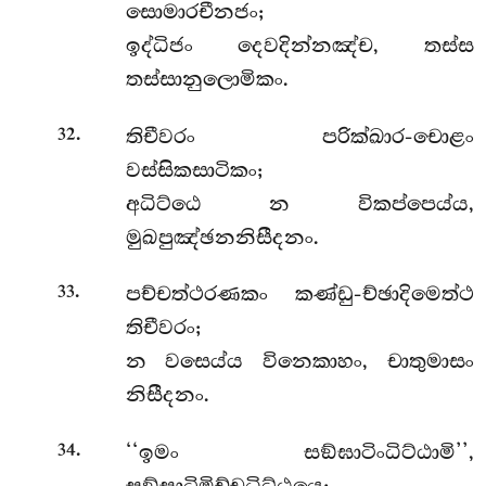
සොමාරචීනජං;
ඉද්ධිජං දෙවදින්නඤ්ච, තස්ස
තස්සානුලොමිකං.
.
තිචීවරං පරික්ඛාර-චොළං
32
වස්සිකසාටිකං;
අධිට්ඨෙ න විකප්පෙය්ය,
මුඛපුඤ්ඡනනිසීදනං.
.
පච්චත්ථරණකං කණ්ඩු-ච්ඡාදිමෙත්ථ
33
තිචීවරං;
න වසෙය්ය විනෙකාහං, චාතුමාසං
නිසීදනං.
.
‘‘ඉමං සඞ්ඝාටිංධිට්ඨාමි’’,
34
සඞ්ඝාටිමිච්චධිට්ඨයෙ;