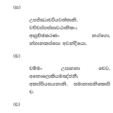
(ඝ)
උපජ්ඣාචරියවත්තානි,
වච්චප්පස්සාවඨානිකං;
ආපුච්ඡකරණං නග්ගො,
න්හානකප්පො අවන්දියො.
(ඞ)
චම්මං උපාහනා චෙව,
අනොලොකියමඤ්ජනී;
අකප්පියසයනානි, සමානාසනිකොපි
ච.
(ච)