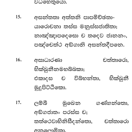
වධහෙතුයො.
.
අසන්තතා අත්තනි පාපමිච්ඡතා-
15
යාරොචනා තස්ස මනුස්සජාතිතා;
නාඤ්ඤාපදෙසො ච තදෙව ජානනං,
පඤ්චෙත්ථ අඞ්ගානි අසන්තදීපනෙ.
.
අසාධාරණා චත්තාරො,
16
භික්ඛුනීනමභබ්බකා;
එකාදස ච විබ්භන්තා, භික්ඛුනී
මුදුපිට්ඨිකො.
.
ලම්බී මුඛෙන ගණ්හන්තො,
17
අඞ්ගජාතං පරස්ස ච;
තත්ථෙවාභිනිසීදන්තො, චත්තාරො
අනුලොමිකා.