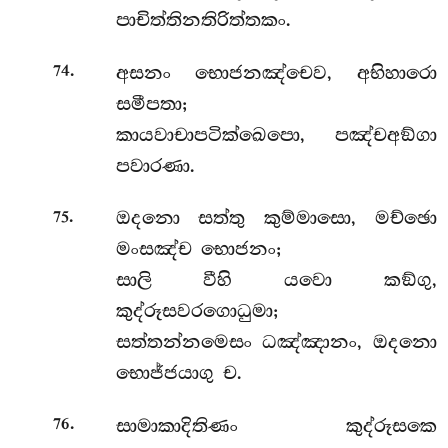
පාචිත්තිනතිරිත්තකං.
.
අසනං භොජනඤ්චෙව, අභිහාරො
74
සමීපතා;
කායවාචාපටික්ඛෙපො, පඤ්චඅඞ්ගා
පවාරණා.
.
ඔදනො
සත්තු කුම්මාසො, මච්ඡො
75
මංසඤ්ච භොජනං;
සාලි වීහි යවො කඞ්ගු,
කුද්රූසවරගොධුමා;
සත්තන්නමෙසං ධඤ්ඤානං, ඔදනො
භොජ්ජයාගු ච.
.
සාමාකාදිතිණං කුද්රූසකෙ
76