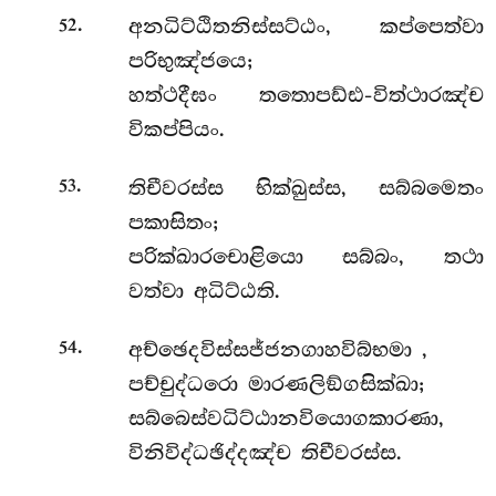
.
අනධිට්ඨිතනිස්සට්ඨං, කප්පෙත්වා
52
පරිභුඤ්ජයෙ;
හත්ථදීඝං තතොපඩ්ඪ-විත්ථාරඤ්ච
විකප්පියං.
.
තිචීවරස්ස භික්ඛුස්ස, සබ්බමෙතං
53
පකාසිතං;
පරික්ඛාරචොළියො සබ්බං, තථා
වත්වා අධිට්ඨති.
.
අච්ඡෙදවිස්සජ්ජනගාහවිබ්භමා
,
54
පච්චුද්ධරො මාරණලිඞ්ගසික්ඛා;
සබ්බෙස්වධිට්ඨානවියොගකාරණා,
විනිවිද්ධඡිද්දඤ්ච තිචීවරස්ස.