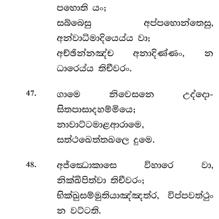
පහොති යං;
සබ්බෙසු අප්පහොන්තෙසු,
අන්වාධිමාදියෙය්ය වා;
අච්ඡින්නඤ්ච අනාදිණ්ණං, න
ධාරෙය්ය තිචීවරං.
.
ගාමෙ නිවෙසනෙ උද්දො-
47
සිතපාසාදහම්මියෙ;
නාවාට්ටමාළආරාමෙ,
සත්ථඛෙත්තඛලෙ දුමෙ.
.
අජ්ඣොකාසෙ විහාරෙ වා,
48
නික්ඛිපිත්වා තිචීවරං;
භික්ඛුසම්මුතියාඤ්ඤත්ර, විප්පවත්ථුං
න වට්ටති.