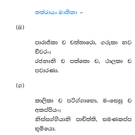
තත්රායං මාතිකා
–
(ඛ)
පාරාජිකා ච චත්තාරො, ගරුකා නව
චීවරං;
රජනානි ච පත්තො ච, ථාලකා ච
පවාරණා.
(ග)
කාලිකා
ච පටිග්ගාහො, මංසෙසු ච
අකප්පියං;
නිස්සග්ගියානි පාචිත්ති, සමණකප්ප
භූමියො.