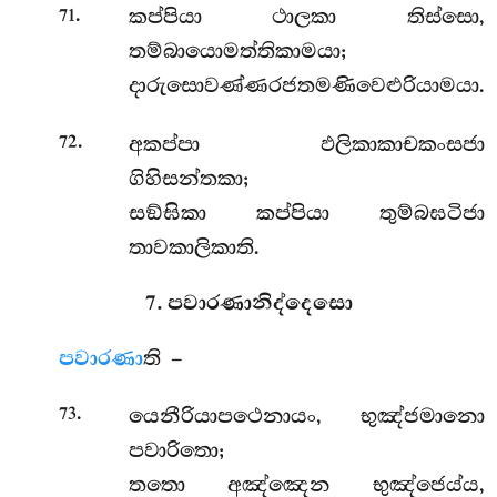
.
කප්පියා ථාලකා තිස්සො,
71
තම්බායොමත්තිකාමයා;
දාරුසොවණ්ණරජතමණිවෙළුරියාමයා.
.
අකප්පා ඵලිකාකාචකංසජා
72
ගිහිසන්තකා;
සඞ්ඝිකා කප්පියා තුම්බඝටිජා
තාවකාලිකාති.
7. පවාරණානිද්දෙසො
පවාරණා
ති –
.
යෙනීරියාපථෙනායං, භුඤ්ජමානො
73
පවාරිතො;
තතො අඤ්ඤෙන භුඤ්ජෙය්ය,