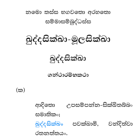
නමො තස්ස භගවතො අරහතො
සම්මාසම්බුද්ධස්ස
ඛුද්දසික්ඛා-මූලසික්ඛා
ඛුද්දසික්ඛා
ගන්ථාරම්භකථා
(ක)
ආදිතො
උපසම්පන්න-සික්ඛිතබ්බං
සමාතිකං;
ඛුද්දසික්ඛං
පවක්ඛාමි, වන්දිත්වා
රතනත්තයං.