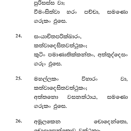
පුරිසස්ස වා;
වීමංසිත්වා හරං පච්චා, සමණො
ගරුකං ඵුසෙ.
.
සංයාචිතපරික්ඛාරං,
24
කත්වාදෙසිතවත්ථුකං;
කුටිං පමාණාතික්කන්තං, අත්තුද්දෙසං
ගරුං ඵුසෙ.
.
මහල්ලකං විහාරං වා,
25
කත්වාදෙසිතවත්ථුකං;
අත්තනො වසනත්ථාය, සමණො
ගරුකං ඵුසෙ.
.
අමූලකෙන චොදෙන්තො,
26
චොදාපෙන්තොව වත්ථුනා;