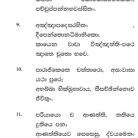
පච්චුප්පන්නභවස්සිතං.
.
අඤ්ඤාපදෙසරහිතං
,
9
දීපෙන්තොනධිමානිකො;
කායෙන වාචා විඤ්ඤත්ති-පථෙ
ඤාතෙ චුතො භවෙ.
.
පාරාජිකෙතෙ චත්තාරො, අසංවාසා
10
යථා පුරෙ;
අභබ්බා භික්ඛුභාවාය, සීසච්ඡින්නොව
ජීවිතුං.
.
පරියායො ච ආණත්ති, තතියෙ
11
දුතියෙ පන;
ආණත්තියෙව සෙසෙසු, ද්වයමෙතං