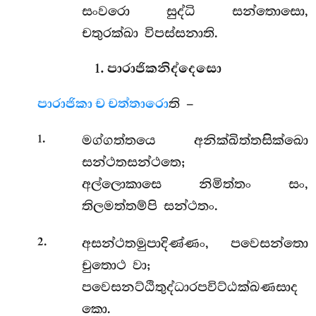
සංවරො සුද්ධි සන්තොසො,
චතුරක්ඛා විපස්සනාති.
1. පාරාජිකනිද්දෙසො
පාරාජිකා ච චත්තාරො
ති –
.
මග්ගත්තයෙ අනික්ඛිත්තසික්ඛො
1
සන්ථතසන්ථතෙ;
අල්ලොකාසෙ නිමිත්තං සං,
තිලමත්තම්පි සන්ථතං.
.
අසන්ථතමුපාදිණ්ණං, පවෙසන්තො
2
චුතොථ වා;
පවෙසනට්ඨිතුද්ධාරපවිට්ඨක්ඛණසාද
කො.