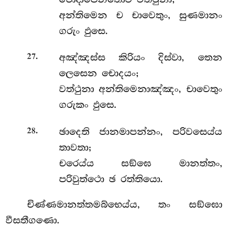
අන්තිමෙන ච චාවෙතුං, සුණමානං
ගරුං ඵුසෙ.
.
අඤ්ඤස්ස කිරියං දිස්වා, තෙන
27
ලෙසෙන චොදයං;
වත්ථුනා අන්තිමෙනාඤ්ඤං, චාවෙතුං
ගරුකං ඵුසෙ.
.
ඡාදෙති ජානමාපන්නං, පරිවසෙය්ය
28
තාවතා;
චරෙය්ය සඞ්ඝෙ මානත්තං,
පරිවුත්ථො ඡ රත්තියො.
චිණ්ණමානත්තමබ්භෙය්ය, තං සඞ්ඝො
වීසතීගණො.