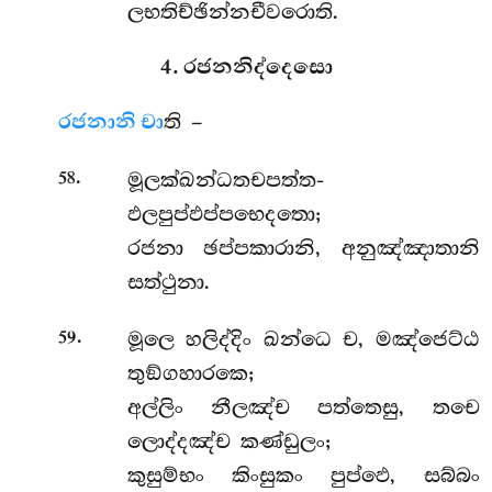
ලභතිච්ඡින්නචීවරොති.
4. රජනනිද්දෙසො
රජනානි චා
ති –
.
මූලක්ඛන්ධතචපත්ත-
58
ඵලපුප්ඵප්පභෙදතො;
රජනා ඡප්පකාරානි, අනුඤ්ඤාතානි
සත්ථුනා.
.
මූලෙ
හලිද්දිං ඛන්ධෙ ච, මඤ්ජෙට්ඨ
59
තුඞ්ගහාරකෙ;
අල්ලිං නීලඤ්ච පත්තෙසු, තචෙ
ලොද්දඤ්ච කණ්ඩුලං;
කුසුම්භං කිංසුකං පුප්ඵෙ, සබ්බං