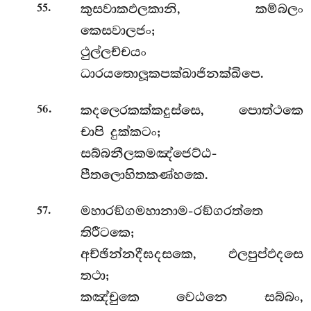
.
කුසවාකඵලකානි, කම්බලං
55
කෙසවාලජං;
ථුල්ලච්චයං
ධාරයතොලූකපක්ඛාජිනක්ඛිපෙ.
.
කදලෙරකක්කදුස්සෙ, පොත්ථකෙ
56
චාපි දුක්කටං;
සබ්බනීලකමඤ්ජෙට්ඨ-
පීතලොහිතකණ්හකෙ.
.
මහාරඞ්ගමහානාම-රඞ්ගරත්තෙ
57
තිරීටකෙ;
අච්ඡින්නදීඝදසකෙ, ඵලපුප්ඵදසෙ
තථා;
කඤ්චුකෙ වෙඨනෙ සබ්බං,