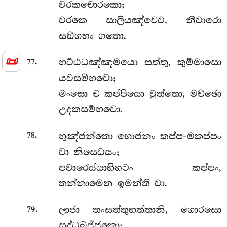
වරකචොරකො;
වරකෙ සාලියඤ්චෙව, නීවාරො
සඞ්ගහං ගතො.
📜
.
භට්ඨධඤ්ඤමයො සත්තු, කුම්මාසො
77
යවසම්භවො;
මංසො ච කප්පියො වුත්තො, මච්ඡො
උදකසම්භවො.
.
භුඤ්ජන්තො
භොජනං කප්ප-මකප්පං
78
වා නිසෙධයං;
පවාරෙය්යාභිහටං කප්පං,
තන්නාමෙන ඉමන්ති වා.
.
ලාජා තංසත්තුභත්තානි, ගොරසො
79
සුද්ධඛජ්ජකො;