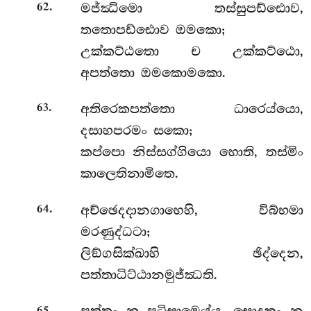
.
මජ්ඣිමො තස්සුපඩ්ඪොව,
62
තතොපඩ්ඪොව ඔමකො;
උක්කට්ඨතො ච උක්කට්ඨො,
අපත්තො ඔමකොමකො.
.
අතිරෙකපත්තො ධාරෙය්යො,
63
දසාහපරමං සකො;
කප්පො නිස්සග්ගියො හොති, තස්මිං
කාලෙතිනාමිතෙ.
.
අච්ඡෙදදානගාහෙහි, විබ්භමා
64
මරණුද්ධටා;
ලිඞ්ගසික්ඛාහි ඡිද්දෙන,
පත්තාධිට්ඨානමුජ්ඣති.
.
65