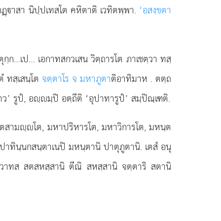
ปโกฏฺาสา นิปฺปเทสโต คหิตาติ เวทิตพฺพา.
‘อสงฺขตา
ติกจตุกฺก…เป… เอกาทสกวเสน วิตฺถารโต ภาเชตฺวา ทสฺ
 ตํ ทสฺเสนฺโต
จตฺตาโร จ มหาภูตา
ติอาทิมาห
. ตตฺถ
 รูปํ, อฺมฺปิ อตฺถีติ ‘อุปาทารูปํ’ สมฺปิณฺเฑติ.
ภูตสามฺโต, มหาปริหารโต, มหาวิการโต, มหนฺต
ุปาทินฺนกสนฺตาเนปิ มหนฺตานิ ปาตุภูตานิ. เตสํ อนุ
วาทส สตสหสฺสานิ ตีณิ สหสฺสานิ จตฺตาริ สตานิ