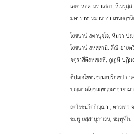
เอเต สตฺต มหาเสลา, สิเนรุสฺส
มหาราชานมาวาสา เทวยกฺขนิเ
โยชนานํ สตานุจฺโจ, หิมวา ป
โยชนานํ สหสฺสานิ, ตีณิ อายตว
จตุราสีติสหสฺเสหิ, กูเฏหิ ปฏิม
ติปฺจโยชนกฺขนฺธปริกฺเขปา น
ปฺาสโยชนกฺขนฺธสาขายามา
สตโยชนวิตฺถิณฺณา
, ตาวเทว จ
ชมฺพู ยสฺสานุภาเวน, ชมฺพุทีโป 