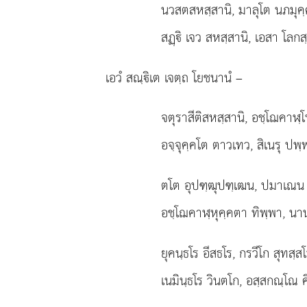
นวสตสหสฺสานิ, มาลุโต นภมุคฺ
สฏฺิ เจว สหสฺสานิ, เอสา โลกสฺ
เอวํ สณฺิเต เจตฺถ โยชนานํ –
จตุราสีติสหสฺสานิ, อชฺโฌคาฬ
อจฺจุคฺคโต ตาวเทว, สิเนรุ ปพฺ
ตโต
อุปฑฺฒุปฑฺเฒน, ปมาเณน 
อชฺโฌคาฬฺหุคฺคตา ทิพฺพา, นา
ยุคนฺธโร อีสธโร, กรวีโก สุทสฺสโ
เนมินฺธโร วินตโก, อสฺสกณฺโณ ค