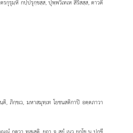
กุรุมฺหิ กปฺปรุกฺขสฺส, ปุพฺพวิเทเห สิรีสสฺส, ตาวตึ
ฺติ, ภิกฺขเว, มหาสมุทฺเท โยชนสติกาปิ อตฺตภาวา
วณฺณํ กตฺวา ทสฺเสติ, ยถา จ สยํ เนว ยกฺโข น ปกฺขี