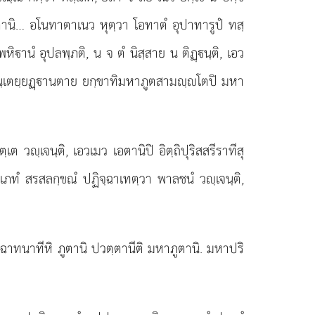
หิตานิ… อโนทาตาเนว หุตฺวา โอทาตํ อุปาทารูปํ ทสฺ
านํ อุปลพฺภติ, น จ ตํ นิสฺสาย น ติฏฺนฺติ, เอว
อจินฺเตยฺยฏฺานตาย ยกฺขาทิมหาภูตสามฺโตปิ มหา
ฺเต วฺเจนฺติ, เอวเมว เอตานิปิ อิตฺถิปุริสสรีราทีสุ
ทํ สรสลกฺขณํ ปฏิจฺฉาเทตฺวา พาลชนํ วฺเจนฺติ,
จฺฉาทนาทีหิ ภูตานิ ปวตฺตานีติ มหาภูตานิ. มหาปริ