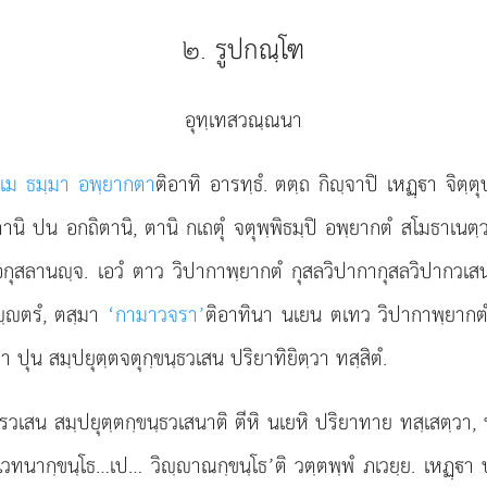
๒. รูปกณฺโฑ
อุทฺเทสวณฺณนา
เม ธมฺมา อพฺยากตา
ติอาทิ อารทฺธํ. ตตฺถ กิฺจาปิ เหฏฺา จิต
ตานิ ปน อกถิตานิ, ตานิ กเถตุํ จตุพฺพิธมฺปิ อพฺยากตํ สโมธาเนต
อกุสลานฺจ. เอวํ ตาว วิปากาพฺยากตํ กุสลวิปากากุสลวิปากวเสน 
ฺตรํ, ตสฺมา
‘กามาวจรา’
ติอาทินา นเยน ตเทว วิปากาพฺยากตํ 
 ปุน สมฺปยุตฺตจตุกฺขนฺธวเสน ปริยาทิยิตฺวา ทสฺสิตํ.
รวเสน สมฺปยุตฺตกฺขนฺธวเสนาติ ตีหิ นเยหิ ปริยาทาย ทสฺเสตฺวา, 
ากฺขนฺโธ…เป… วิฺาณกฺขนฺโธ’ติ วตฺตพฺพํ ภเวยฺย. เหฏฺา ปน 