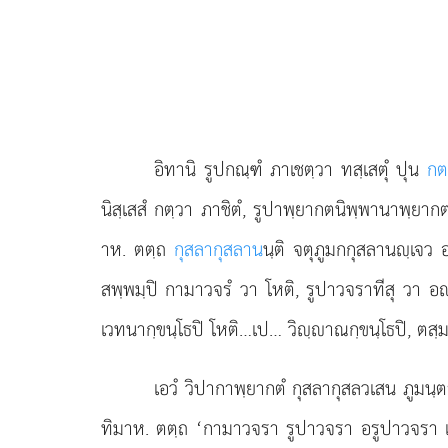
อิทานิ
รูปกณฺฑํ ภาเชตฺวา ทสฺเสตุํ ปุน
กต
นิสฺเสสํ กตฺวา ภาชิตํ, รูปาพฺยากตนิพฺพานาพฺยาก
าห. ตตฺถ
กุสลากุสลาน
นฺติ จตุภูมกกุสลานฺเจว 
สพฺพมฺปิ กามาวจรํ วา โหติ, รูปาวจราทีสุ วา อ
เวทนากฺขนฺโธปิ โหติ…เป… วิฺาณกฺขนฺโธปิ, ตสฺมา
เอวํ วิปากาพฺยากตํ กุสลากุสลวเสน ภูมนฺต
ทิมาห. ตตฺถ ‘กามาวจรา รูปาวจรา อรูปาวจรา เวทน