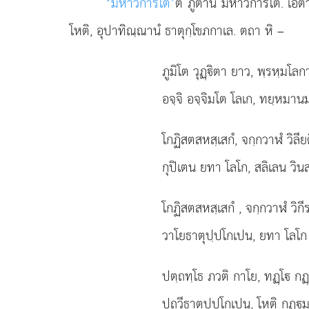
‘มหาวิการโต’
ติ ภูตานํ มหาวิการโต. เอต
โหติ, อุปาทิณฺณานํ ธาตุกฺโขภกาเล. ตถา หิ –
ภูมิโต วุฏฺิตา ยาว, พฺรหฺมโลกา
อจฺจิ อจฺจิมโต โลเก, ทยฺหมานม
โกฏิสตสหสฺเสกํ, จกฺกวาฬํ วิลียต
กุปิเตน ยทา โลโก, สลิเลน วินสฺ
โกฏิสตสหสฺเสกํ
, จกฺกวาฬํ วิกีร
วาโยธาตุปฺปโกเปน, ยทา โลโก ว
ปตฺถทฺโธ ภวติ กาโย, ทฏฺโ กฏฺ
ปถวีธาตุปฺปโกเปน, โหติ กฏฺมุ