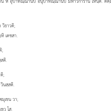
านิ หิ อุปาทิณฺณานิปิ อนุปาทิณฺณานิปิ มหาวิการานิ โหนฺติ. ตต
 วิธาวติ;
ฺหิ เตชสา.
ิ;
สติ.
ติ;
ินสฺสติ.
มุเขน วา;
เขว โส.