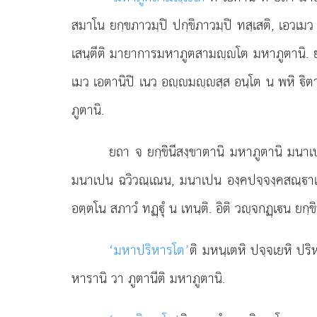
สมาโน ยกฺขภาวมฺปิ ปกฺขิภาวมฺปิ ทสฺเสติ, เอวเมว
เสนฺตีติ มายาการมหาภูตสามฺโต มหาภูตานิ. ยถา 
เมว เอตานิปิ เนว อฺมฺสฺส อนฺโต น พหิ ิตา
ภูตานิ.
ยถา จ ยกฺขินีสงฺขาตานิ มหาภูตานิ มนา
มนาเปน ฉวิวณฺเณน, มนาเปน องฺคปจฺจงฺคสณฺาเน
อตฺตโน สภาวํ ทฏฺุํ น เทนฺติ. อิติ วฺจกฏฺเน ย
‘มหาปริหารโต’
ติ
มหนฺเตหิ ปจฺจเยหิ ปริ
หารานิ วา ภูตานีติ มหาภูตานิ.