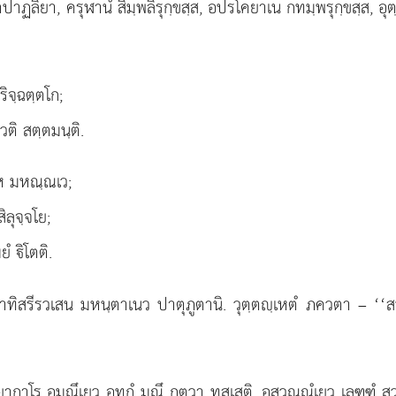
าฏลิยา, ครุฬานํ สิมฺพลิรุกฺขสฺส, อปรโคยาเน กทมฺพรุกฺขสฺส, อุตฺตร
ริจฺฉตฺตโก;
วติ สตฺตมนฺติ.
โห มหณฺณเว;
ลุจฺจโย;
ยํ ิโตติ.
ทิสรีรวเสน มหนฺตาเนว ปาตุภูตานิ. วุตฺตฺเหตํ ภควตา – ‘‘สน
กาโร อมณึเยว อุทกํ มณึ กตฺวา ทสฺเสติ, อสุวณฺณํเยว เลฑฺฑุํ สุ