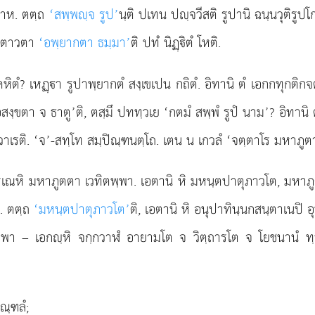
อาห. ตตฺถ
‘สพฺพฺจ รูป’
นฺติ ปเทน ปฺจวีสติ รูปานิ ฉนฺนวุติรู
อตฺตาวตา
‘อพฺยากตา ธมฺมา’
ติ ปทํ นิฏฺิตํ โหติ.
า คหิตํ? เหฏฺา รูปาพฺยากตํ สงฺเขเปน กถิตํ. อิทานิ ตํ เอกกทุก
ปํ, อสงฺขตา จ ธาตู’ติ, ตสฺมึ ปททฺวเย ‘กตมํ สพฺพํ รูปํ นาม’? อิทานิ
วาเรติ. ‘จ’-สทฺโท สมฺปิณฺฑนตฺโถ. เตน น เกวลํ ‘จตฺตาโร มหาภูตาว’
ารเณหิ มหาภูตตา เวทิตพฺพา. เอตานิ หิ มหนฺตปาตุภาวโต, มหา
ิ. ตตฺถ
‘มหนฺตปาตุภาวโต’
ติ, เอตานิ หิ อนุปาทินฺนกสนฺตาเนปิ อ
ฺพา – เอกฺหิ จกฺกวาฬํ อายามโต จ วิตฺถารโต จ โยชนานํ ทฺ
ณฺฑลํ;