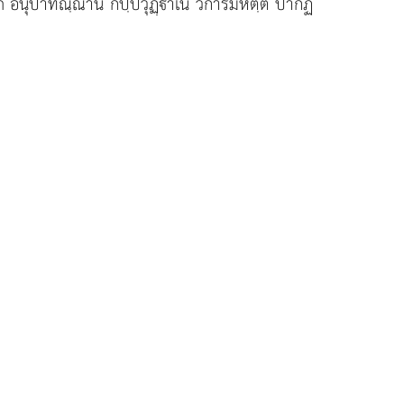
ฺถ อนุปาทิณฺณานํ กปฺปวุฏฺาเน วิการมหตฺตํ ปากฏํ