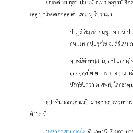
ยฺเจตํ ชมฺพุยา ปมาณํ ตเทว อสุรานํ จิตฺตป
เสสุ ปาริจฺฉตฺตกสฺสาติ. เตนาหุ
โปราณา –
ปาฏลี สิมฺพลี ชมฺพู, เทวานํ ปา
กทมฺโพ กปฺปรุกฺโข จ, สิรีเสน ภ
ทฺเวอสีติสหสฺสานิ, อชฺโฌคาฬฺ
อุอจฺจุคฺคโต ตาวเทว, จกฺกวาฬสิ
ปริกฺขิปิตฺวา ตํ สพฺพํ, โลกธาตุม
อุปาทินฺนกสนฺตาเนปิ มจฺฉกจฺฉปเทวทานวา
ติ’’อาทิ.
‘มหาภูตสามฺโต’
ติ
เอตานิ หิ ยถา มายา