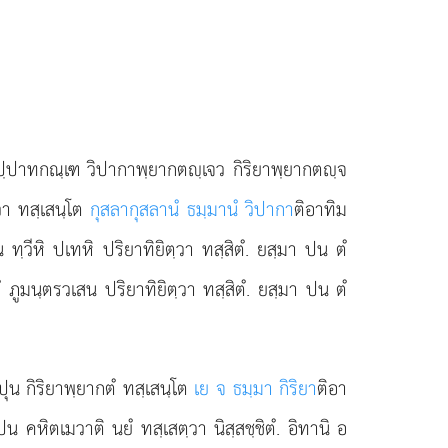
ฺตุปฺปาทกณฺเฑ วิปากาพฺยากตฺเจว กิริยาพฺยากตฺจ
ฺวา ทสฺเสนฺโต
กุสลากุสลานํ ธมฺมานํ วิปากา
ติอาทิม
ทฺวีหิ ปเทหิ ปริยาทิยิตฺวา ทสฺสิตํ. ยสฺมา ปน ตํ
ภูมนฺตรวเสน ปริยาทิยิตฺวา ทสฺสิตํ. ยสฺมา ปน ตํ
ปุน กิริยาพฺยากตํ
ทสฺเสนฺโต
เย จ ธมฺมา กิริยา
ติอา
คหิตเมวาติ นยํ ทสฺเสตฺวา นิสฺสชฺชิตํ. อิทานิ อ