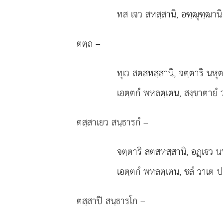
ทส เจว สหสฺสานิ, อฑฺฒุฑฺฒานิ 
ตตฺถ –
ทุเว สตสหสฺสานิ, จตฺตาริ นหุต
เอตฺตกํ พหลตฺเตน, สงฺขาตายํ วส
ตสฺสาเยว สนฺธารกํ –
จตฺตาริ
สตสหสฺสานิ, อฏฺเว นห
เอตฺตกํ พหลตฺเตน, ชลํ วาเต ปติ
ตสฺสาปิ สนฺธารโก –