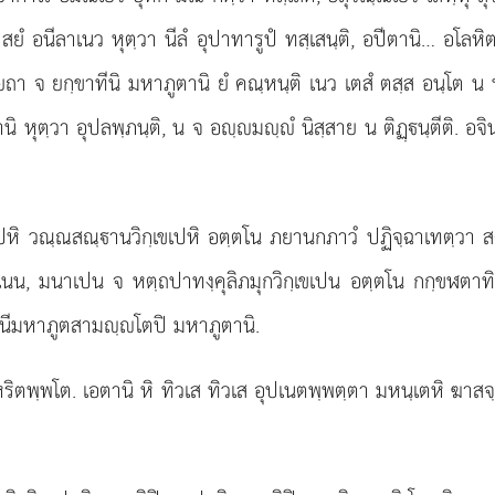
 สยํ อนีลาเนว หุตฺวา นีลํ อุปาทารูปํ ทสฺเสนฺติ, อปีตานิ… อโล
จ ยกฺขาทีนิ มหาภูตานิ ยํ คณฺหนฺติ เนว เตสํ ตสฺส อนฺโต น พหิ
นิ หุตฺวา อุปลพฺภนฺติ, น จ อฺมฺํ นิสฺสาย น ติฏฺนฺตีติ. 
เปหิ วณฺณสณฺานวิกฺเขเปหิ อตฺตโน ภยานกภาวํ
ปฏิจฺฉาเทตฺวา สต
น, มนาเปน จ หตฺถปาทงฺคุลิภมุกวิกฺเขเปน อตฺตโน กกฺขฬตาทิเภ
กฺขินีมหาภูตสามฺโตปิ มหาภูตานิ.
หริตพฺพโต. เอตานิ หิ ทิวเส ทิวเส อุปเนตพฺพตฺตา มหนฺเตหิ ฆาส