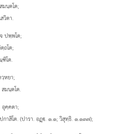
 สมนฺตโต;
สวิตา.
ฺจ ปพฺพโต;
ิตฺถโต;
ณฺฑิโต.
ควฺหยา;
 สมนฺตโต.
 อุคฺคตา;
ปกาสิโต. (ปารา. อฏฺ. ๑.๑; วิสุทฺธิ. ๑.๑๓๗);