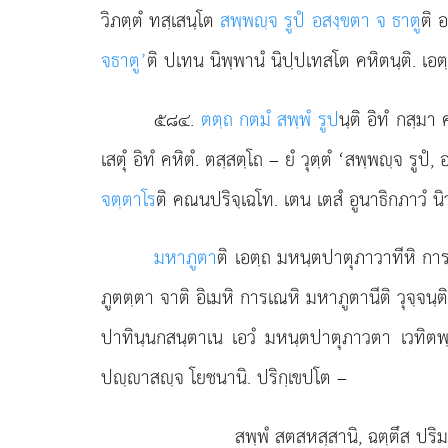
วิภตฺตํ ทสฺเสนฺโต
สพฺพฺจ รูปํ อสงฺขตา จ ธาตู
ติ 
จ
ธาตู’
ติ ปเทน นิพฺพานํ นิปฺปเทสโต คหิตนฺติ. เ
๕๘๔
.
ตตฺถ กตมํ สพฺพํ รูป
นฺติ อิทํ กสฺม
เสตุํ อิทํ คหิตํ. ตสฺสตฺโถ – ยํ วุตฺตํ ‘สพฺพฺจ รู
จตฺตาโร
ติ คณนปริจฺเฉโท. เตน เตสํ อูนาธิกภาวํ นิ
มหาภูตา
ติ เอตฺถ มหนฺตปาตุภาวาทีหิ ก
ภูตตฺตา จาติ อิเมหิ การเณหิ มหาภูตานีติ วุจฺจนฺต
ปาทินฺนกสนฺตาเน เอวํ มหนฺตปาตุภาวตา เวทิตพ
ปฺาสฺจ โยชนานิ. ปริกฺเขปโต –
สพฺพํ
สตสหสฺสานิ, ฉตฺตึส ปริม