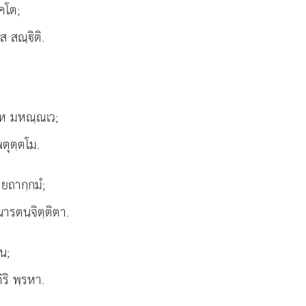
คโต;
ส สณฺิติ.
ฺโห มหณฺณเว;
พตุตฺตโม.
ยถากฺกมํ;
นารตนจิตฺติตา.
น;
ิริ พฺรหา.