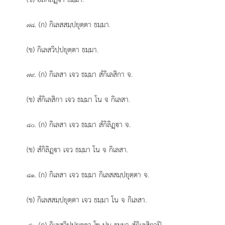
. (ก) กิเลสสมฺปยุตฺตา ธมฺมา.
๗๘
(ข) กิเลสวิปฺปยุตฺตา ธมฺมา.
. (ก) กิเลสา เจว ธมฺมา สํกิเลสิกา จ.
๗๙
(ข) สํกิเลสิกา เจว ธมฺมา โน จ กิเลสา.
. (ก) กิเลสา เจว ธมฺมา สํกิลิฏฺา จ.
๘๐
(ข) สํกิลิฏฺา เจว ธมฺมา โน จ กิเลสา.
. (ก) กิเลสา เจว ธมฺมา กิเลสสมฺปยุตฺตา จ.
๘๑
(ข) กิเลสสมฺปยุตฺตา เจว ธมฺมา โน จ กิเลสา.
. (ก) กิเลสวิปฺปยุตฺตา โข ปน ธมฺมา สํกิเลสิกาปิ.