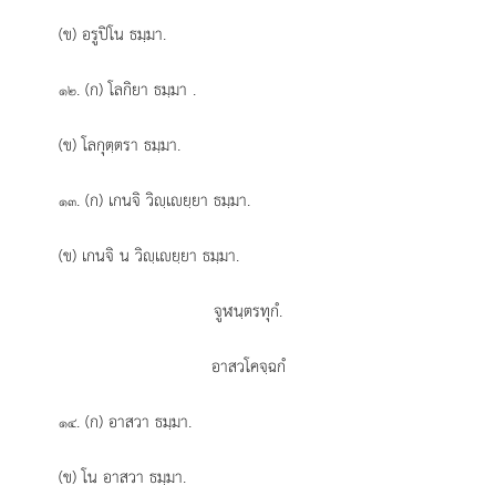
(ข) อรูปิโน ธมฺมา.
. (ก) โลกิยา ธมฺมา
.
๑๒
(ข) โลกุตฺตรา ธมฺมา.
. (ก) เกนจิ วิฺเยฺยา ธมฺมา.
๑๓
(ข) เกนจิ น วิฺเยฺยา ธมฺมา.
จูฬนฺตรทุกํ.
อาสวโคจฺฉกํ
. (ก) อาสวา ธมฺมา.
๑๔
(ข) โน อาสวา ธมฺมา.