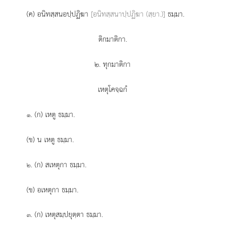
(ค) อนิทสฺสนอปฺปฏิฆา
[อนิทสฺสนาปฺปฏิฆา (สฺยา.)]
ธมฺมา.
ติกมาติกา.
๒. ทุกมาติกา
เหตุโคจฺฉกํ
. (ก) เหตู
ธมฺมา.
๑
(ข) น เหตู ธมฺมา.
. (ก) สเหตุกา
ธมฺมา.
๒
(ข) อเหตุกา ธมฺมา.
. (ก) เหตุสมฺปยุตฺตา ธมฺมา.
๓