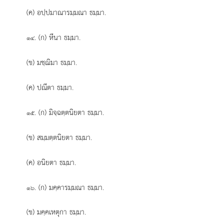
(ค) อปฺปมาณารมฺมณา ธมฺมา.
. (ก) หีนา
ธมฺมา.
๑๔
(ข) มชฺฌิมา ธมฺมา.
(ค) ปณีตา ธมฺมา.
. (ก) มิจฺฉตฺตนิยตา ธมฺมา.
๑๕
(ข) สมฺมตฺตนิยตา ธมฺมา.
(ค) อนิยตา ธมฺมา.
. (ก) มคฺคารมฺมณา ธมฺมา.
๑๖
(ข) มคฺคเหตุกา ธมฺมา.