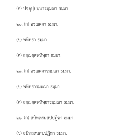
(ค) ปจฺจุปฺปนฺนารมฺมณา ธมฺมา.
. (ก) อชฺฌตฺตา ธมฺมา.
๒๐
(ข) พหิทฺธา ธมฺมา.
(ค) อชฺฌตฺตพหิทฺธา ธมฺมา.
. (ก) อชฺฌตฺตารมฺมณา ธมฺมา.
๒๑
(ข) พหิทฺธารมฺมณา ธมฺมา.
(ค) อชฺฌตฺตพหิทฺธารมฺมณา ธมฺมา.
. (ก) สนิทสฺสนสปฺปฏิฆา ธมฺมา.
๒๒
(ข) อนิทสฺสนสปฺปฏิฆา ธมฺมา.