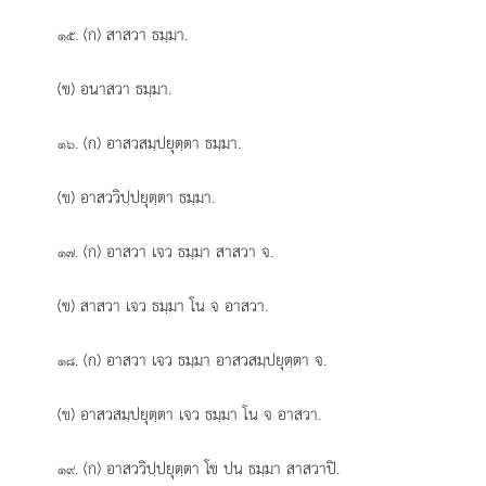
. (ก) สาสวา ธมฺมา.
๑๕
(ข) อนาสวา ธมฺมา.
. (ก) อาสวสมฺปยุตฺตา ธมฺมา.
๑๖
(ข) อาสววิปฺปยุตฺตา ธมฺมา.
. (ก) อาสวา เจว ธมฺมา สาสวา จ.
๑๗
(ข) สาสวา เจว ธมฺมา โน จ อาสวา.
. (ก) อาสวา
เจว ธมฺมา อาสวสมฺปยุตฺตา จ.
๑๘
(ข) อาสวสมฺปยุตฺตา เจว ธมฺมา โน จ อาสวา.
. (ก) อาสววิปฺปยุตฺตา โข ปน ธมฺมา สาสวาปิ.
๑๙