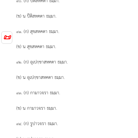
. (ก) ปีติสหคตา ธมฺมา.
๙๐
(ข) น ปีติสหคตา ธมฺมา.
. (ก) สุขสหคตา ธมฺมา.
๙๑
📜
(ข) น สุขสหคตา ธมฺมา.
. (ก) อุเปกฺขาสหคตา ธมฺมา.
๙๒
(ข) น อุเปกฺขาสหคตา ธมฺมา.
. (ก) กามาวจรา
ธมฺมา.
๙๓
(ข) น กามาวจรา ธมฺมา.
. (ก) รูปาวจรา ธมฺมา.
๙๔