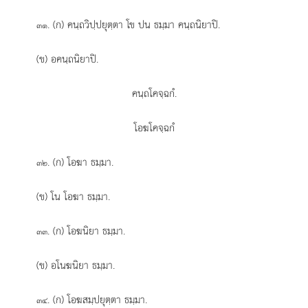
. (ก) คนฺถวิปฺปยุตฺตา
โข ปน ธมฺมา คนฺถนิยาปิ.
๓๑
(ข) อคนฺถนิยาปิ.
คนฺถโคจฺฉกํ.
โอฆโคจฺฉกํ
. (ก) โอฆา ธมฺมา.
๓๒
(ข) โน โอฆา ธมฺมา.
. (ก) โอฆนิยา ธมฺมา.
๓๓
(ข) อโนฆนิยา ธมฺมา.
. (ก) โอฆสมฺปยุตฺตา
ธมฺมา.
๓๔