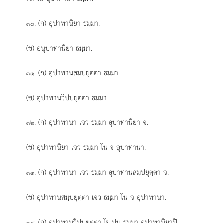
. (ก) อุปาทานิยา ธมฺมา.
๗๐
(ข) อนุปาทานิยา ธมฺมา.
. (ก) อุปาทานสมฺปยุตฺตา ธมฺมา.
๗๑
(ข) อุปาทานวิปฺปยุตฺตา ธมฺมา.
. (ก) อุปาทานา เจว ธมฺมา อุปาทานิยา จ.
๗๒
(ข) อุปาทานิยา เจว ธมฺมา โน จ อุปาทานา.
. (ก) อุปาทานา
เจว ธมฺมา อุปาทานสมฺปยุตฺตา จ.
๗๓
(ข) อุปาทานสมฺปยุตฺตา เจว ธมฺมา โน จ อุปาทานา.
. (ก) อุปาทานวิปฺปยุตฺตา
โข ปน ธมฺมา อุปาทานิยาปิ.
๗๔