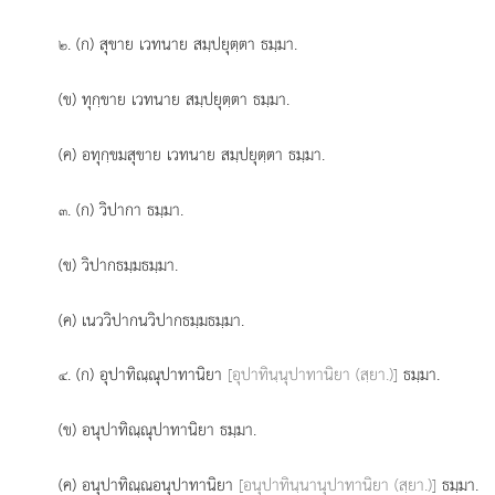
. (ก) สุขาย
เวทนาย สมฺปยุตฺตา ธมฺมา.
๒
(ข) ทุกฺขาย เวทนาย สมฺปยุตฺตา ธมฺมา.
(ค) อทุกฺขมสุขาย เวทนาย สมฺปยุตฺตา ธมฺมา.
. (ก) วิปากา ธมฺมา.
๓
(ข) วิปากธมฺมธมฺมา.
(ค) เนววิปากนวิปากธมฺมธมฺมา.
. (ก) อุปาทิณฺณุปาทานิยา
[อุปาทินฺนุปาทานิยา (สฺยา.)]
ธมฺมา.
๔
(ข) อนุปาทิณฺณุปาทานิยา ธมฺมา.
(ค) อนุปาทิณฺณอนุปาทานิยา
[อนุปาทินฺนานุปาทานิยา (สฺยา.)]
ธมฺมา.