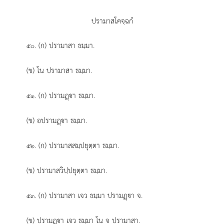
ปรามาสโคจฺฉกํ
. (ก) ปรามาสา
ธมฺมา.
๕๐
(ข) โน ปรามาสา ธมฺมา.
. (ก) ปรามฏฺา ธมฺมา.
๕๑
(ข) อปรามฏฺา ธมฺมา.
. (ก) ปรามาสสมฺปยุตฺตา ธมฺมา.
๕๒
(ข) ปรามาสวิปฺปยุตฺตา ธมฺมา.
. (ก) ปรามาสา เจว ธมฺมา ปรามฏฺา จ.
๕๓
(ข) ปรามฏฺา เจว ธมฺมา โน จ ปรามาสา.