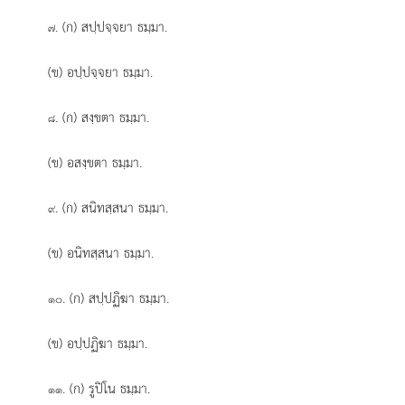
. (ก) สปฺปจฺจยา ธมฺมา.
๗
(ข) อปฺปจฺจยา ธมฺมา.
. (ก) สงฺขตา ธมฺมา.
๘
(ข) อสงฺขตา ธมฺมา.
. (ก) สนิทสฺสนา
ธมฺมา.
๙
(ข) อนิทสฺสนา ธมฺมา.
. (ก) สปฺปฏิฆา
ธมฺมา.
๑๐
(ข) อปฺปฏิฆา ธมฺมา.
. (ก) รูปิโน
ธมฺมา.
๑๑