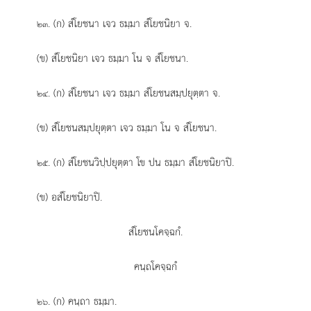
. (ก) สํโยชนา เจว ธมฺมา สํโยชนิยา จ.
๒๓
(ข) สํโยชนิยา เจว ธมฺมา โน จ สํโยชนา.
. (ก) สํโยชนา เจว ธมฺมา สํโยชนสมฺปยุตฺตา จ.
๒๔
(ข) สํโยชนสมฺปยุตฺตา เจว ธมฺมา โน จ สํโยชนา.
. (ก) สํโยชนวิปฺปยุตฺตา โข ปน ธมฺมา สํโยชนิยาปิ.
๒๕
(ข) อสํโยชนิยาปิ.
สํโยชนโคจฺฉกํ.
คนฺถโคจฺฉกํ
. (ก) คนฺถา
ธมฺมา.
๒๖