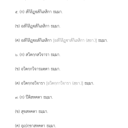
. (ก) สํกิลิฏฺสํกิเลสิกา ธมฺมา.
๕
(ข) อสํกิลิฏฺสํกิเลสิกา ธมฺมา.
(ค) อสํกิลิฏฺอสํกิเลสิกา
[อสํกิลิฏฺาสํกิเลสิกา (สฺยา.)]
ธมฺมา.
. (ก) สวิตกฺกสวิจารา
ธมฺมา.
๖
(ข) อวิตกฺกวิจารมตฺตา ธมฺมา.
(ค) อวิตกฺกอวิจารา
[อวิตกฺกาวิจารา (สฺยา.)]
ธมฺมา.
. (ก) ปีติสหคตา ธมฺมา.
๗
(ข) สุขสหคตา ธมฺมา.
(ค) อุเปกฺขาสหคตา ธมฺมา.