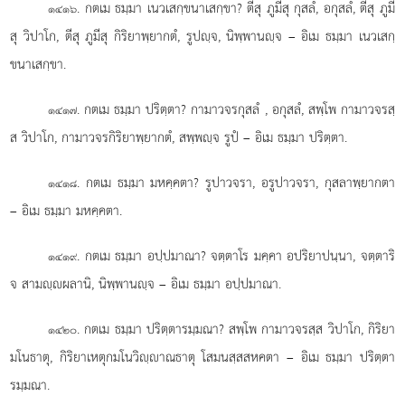
. กตเม ธมฺมา เนวเสกฺขนาเสกฺขา? ตีสุ ภูมีสุ กุสลํ, อกุสลํ, ตีสุ ภูมี
๑๔๑๖
สุ วิปาโก, ตีสุ ภูมีสุ กิริยาพฺยากตํ, รูปฺจ, นิพฺพานฺจ – อิเม ธมฺมา เนวเสกฺ
ขนาเสกฺขา.
. กตเม ธมฺมา ปริตฺตา? กามาวจรกุสลํ
, อกุสลํ, สพฺโพ กามาวจรสฺ
๑๔๑๗
ส วิปาโก, กามาวจรกิริยาพฺยากตํ, สพฺพฺจ รูปํ – อิเม ธมฺมา ปริตฺตา.
. กตเม ธมฺมา มหคฺคตา? รูปาวจรา, อรูปาวจรา, กุสลาพฺยากตา
๑๔๑๘
– อิเม ธมฺมา มหคฺคตา.
. กตเม ธมฺมา อปฺปมาณา? จตฺตาโร
มคฺคา อปริยาปนฺนา, จตฺตาริ
๑๔๑๙
จ สามฺผลานิ, นิพฺพานฺจ – อิเม ธมฺมา อปฺปมาณา.
. กตเม
ธมฺมา ปริตฺตารมฺมณา? สพฺโพ กามาวจรสฺส วิปาโก, กิริยา
๑๔๒๐
มโนธาตุ, กิริยาเหตุกมโนวิฺาณธาตุ โสมนสฺสสหคตา – อิเม ธมฺมา ปริตฺตา
รมฺมณา.