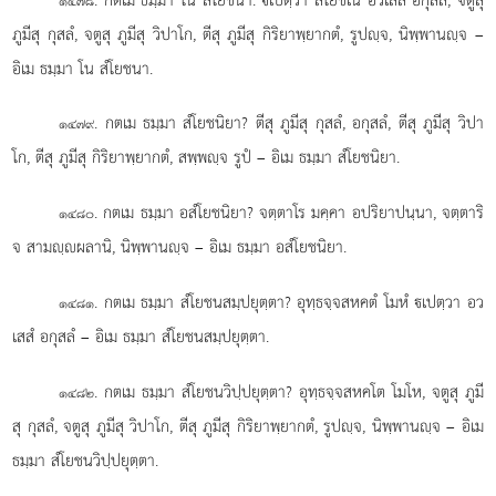
๑๔๗๘
ภูมีสุ กุสลํ, จตูสุ ภูมีสุ วิปาโก, ตีสุ ภูมีสุ กิริยาพฺยากตํ, รูปฺจ, นิพฺพานฺจ –
อิเม ธมฺมา โน สํโยชนา.
. กตเม ธมฺมา สํโยชนิยา? ตีสุ ภูมีสุ กุสลํ, อกุสลํ, ตีสุ ภูมีสุ วิปา
๑๔๗๙
โก, ตีสุ ภูมีสุ กิริยาพฺยากตํ, สพฺพฺจ รูปํ – อิเม ธมฺมา สํโยชนิยา.
. กตเม
ธมฺมา อสํโยชนิยา? จตฺตาโร มคฺคา อปริยาปนฺนา, จตฺตาริ
๑๔๘๐
จ สามฺผลานิ, นิพฺพานฺจ – อิเม ธมฺมา อสํโยชนิยา.
. กตเม ธมฺมา สํโยชนสมฺปยุตฺตา? อุทฺธจฺจสหคตํ
โมหํ เปตฺวา อว
๑๔๘๑
เสสํ อกุสลํ – อิเม ธมฺมา สํโยชนสมฺปยุตฺตา.
. กตเม
ธมฺมา สํโยชนวิปฺปยุตฺตา? อุทฺธจฺจสหคโต โมโห, จตูสุ ภูมี
๑๔๘๒
สุ กุสลํ, จตูสุ ภูมีสุ วิปาโก, ตีสุ ภูมีสุ กิริยาพฺยากตํ, รูปฺจ, นิพฺพานฺจ – อิเม
ธมฺมา สํโยชนวิปฺปยุตฺตา.