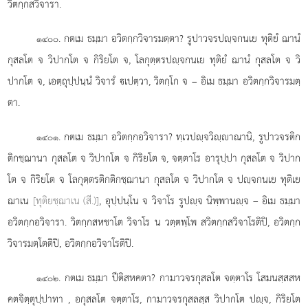
วิตกฺกสวิจารา.
. กตเม ธมฺมา อวิตกฺกวิจารมตฺตา? รูปาวจรปฺจกนเย ทุติยํ ฌานํ
๑๔๐๐
กุสลโต จ วิปากโต จ กิริยโต จ, โลกุตฺตรปฺจกนเย ทุติยํ ฌานํ กุสลโต จ วิ
ปากโต จ, เอตฺถุปฺปนฺนํ วิจารํ เปตฺวา, วิตกฺโก จ – อิเม ธมฺมา อวิตกฺกวิจารมตฺ
ตา.
. กตเม ธมฺมา อวิตกฺกอวิจารา? ทฺเวปฺจวิฺาณานิ, รูปาวจรติก
๑๔๐๑
ติกชฺฌานา กุสลโต จ วิปากโต จ กิริยโต จ, จตฺตาโร อารุปฺปา กุสลโต จ วิปาก
โต จ กิริยโต จ โลกุตฺตรติกติกชฺฌานา กุสลโต จ วิปากโต จ ปฺจกนเย ทุติเย
ฌาเน
[ทุติยชฺฌาเน (สี.)]
, อุปฺปนฺโน จ วิจาโร รูปฺจ นิพฺพานฺจ – อิเม ธมฺมา
อวิตกฺกอวิจารา. วิตกฺกสหชาโต วิจาโร น วตฺตพฺโพ สวิตกฺกสวิจาโรติปิ, อวิตกฺก
วิจารมตฺโตติปิ, อวิตกฺกอวิจาโรติปิ.
. กตเม
ธมฺมา ปีติสหคตา? กามาวจรกุสลโต จตฺตาโร โสมนสฺสสห
๑๔๐๒
คตจิตฺตุปฺปาทา
, อกุสลโต จตฺตาโร, กามาวจรกุสลสฺส วิปากโต ปฺจ, กิริยโต