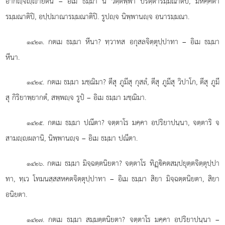
อากิฺจฺายตนํ – อิเม ธมฺมา น วตฺตพฺพา ปริตฺตารมฺมณาติปิ, มหคฺคตา
รมฺมณาติปิ, อปฺปมาณารมฺมณาติปิ. รูปฺจ นิพฺพานฺจ อนารมฺมณา.
. กตเม ธมฺมา หีนา? ทฺวาทส อกุสลจิตฺตุปฺปาทา – อิเม ธมฺมา
๑๔๒๓
หีนา.
. กตเม ธมฺมา มชฺฌิมา? ตีสุ
ภูมีสุ กุสลํ, ตีสุ ภูมีสุ วิปาโก, ตีสุ ภูมี
๑๔๒๔
สุ กิริยาพฺยากตํ, สพฺพฺจ รูปํ – อิเม ธมฺมา มชฺฌิมา.
. กตเม ธมฺมา ปณีตา? จตฺตาโร มคฺคา อปริยาปนฺนา, จตฺตาริ จ
๑๔๒๕
สามฺผลานิ, นิพฺพานฺจ – อิเม ธมฺมา ปณีตา.
. กตเม ธมฺมา มิจฺฉตฺตนิยตา? จตฺตาโร ทิฏฺิคตสมฺปยุตฺตจิตฺตุปฺปา
๑๔๒๖
ทา, ทฺเว โทมนสฺสสหคตจิตฺตุปฺปาทา – อิเม ธมฺมา สิยา มิจฺฉตฺตนิยตา, สิยา
อนิยตา.
. กตเม
ธมฺมา สมฺมตฺตนิยตา? จตฺตาโร มคฺคา อปริยาปนฺนา –
๑๔๒๗