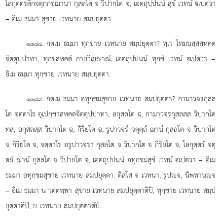
โลกุตฺตรติกจตุกฺกชฺฌานา กุสลโต จ วิปากโต จ, เอตฺถุปฺปนฺนํ สุขํ เวทนํ เปตฺวา
– อิเม ธมฺมา สุขาย เวทนาย สมฺปยุตฺตา.
. กตเม ธมฺมา ทุกฺขาย เวทนาย สมฺปยุตฺตา? ทฺเว โทมนสฺสสหคต
๑๓๘๘
จิตฺตุปฺปาทา, ทุกฺขสหคตํ กายวิฺาณํ, เอตฺถุปฺปนฺนํ ทุกฺขํ เวทนํ เปตฺวา –
อิเม ธมฺมา ทุกฺขาย เวทนาย สมฺปยุตฺตา.
. กตเม
ธมฺมา อทุกฺขมสุขาย เวทนาย สมฺปยุตฺตา? กามาวจรกุสล
๑๓๘๙
โต จตฺตาโร อุเปกฺขาสหคตจิตฺตุปฺปาทา, อกุสลโต ฉ, กามาวจรกุสลสฺส วิปากโต
ทส, อกุสลสฺส วิปากโต ฉ, กิริยโต ฉ, รูปาวจรํ จตุตฺถํ ฌานํ กุสลโต จ วิปากโต
จ กิริยโต จ, จตฺตาโร อรูปาวจรา กุสลโต จ วิปากโต จ กิริยโต จ, โลกุตฺตรํ จตุ
ตฺถํ
ฌานํ กุสลโต จ วิปากโต จ, เอตฺถุปฺปนฺนํ อทุกฺขมสุขํ เวทนํ เปตฺวา – อิเม
ธมฺมา อทุกฺขมสุขาย เวทนาย สมฺปยุตฺตา. ติสฺโส จ เวทนา, รูปฺจ, นิพฺพานฺจ
– อิเม
ธมฺมา น วตฺตพฺพา สุขาย เวทนาย สมฺปยุตฺตาติปิ, ทุกฺขาย เวทนาย สมฺป
ยุตฺตาติปิ, ย เวทนาย สมฺปยุตฺตาติปิ.