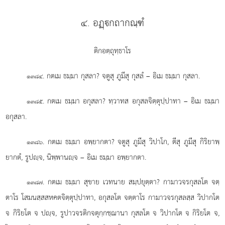
๔. อฏฺกถากณฺฑํ
ติกอตฺถุทฺธาโร
. กตเม
ธมฺมา กุสลา? จตูสุ ภูมีสุ กุสลํ – อิเม ธมฺมา กุสลา.
๑๓๘๔
. กตเม ธมฺมา อกุสลา? ทฺวาทส อกุสลจิตฺตุปฺปาทา – อิเม ธมฺมา
๑๓๘๕
อกุสลา.
. กตเม ธมฺมา อพฺยากตา? จตูสุ ภูมีสุ วิปาโก, ตีสุ ภูมีสุ กิริยาพฺ
๑๓๘๖
ยากตํ, รูปฺจ, นิพฺพานฺจ – อิเม ธมฺมา อพฺยากตา.
. กตเม
ธมฺมา สุขาย เวทนาย สมฺปยุตฺตา? กามาวจรกุสลโต จตฺ
๑๓๘๗
ตาโร โสมนสฺสสหคตจิตฺตุปฺปาทา, อกุสลโต จตฺตาโร กามาวจรกุสลสฺส วิปากโต
จ กิริยโต จ ปฺจ, รูปาวจรติกจตุกฺกชฺฌานา กุสลโต จ วิปากโต จ กิริยโต จ,