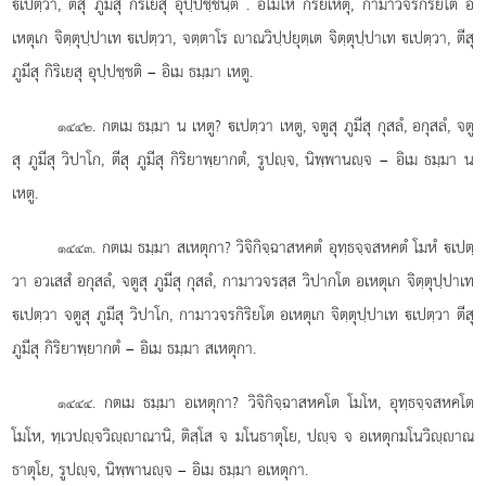
เปตฺวา, ตีสุ ภูมีสุ กิริเยสุ อุปฺปชฺชนฺติ
. อโมโห กิริยเหตุ, กามาวจรกิริยโต อ
เหตุเก จิตฺตุปฺปาเท เปตฺวา, จตฺตาโร าณวิปฺปยุตฺเต จิตฺตุปฺปาเท เปตฺวา, ตีสุ
ภูมีสุ กิริเยสุ อุปฺปชฺชติ – อิเม ธมฺมา เหตู.
. กตเม ธมฺมา น เหตู? เปตฺวา เหตู, จตูสุ ภูมีสุ กุสลํ, อกุสลํ, จตู
๑๔๔๒
สุ ภูมีสุ วิปาโก, ตีสุ ภูมีสุ กิริยาพฺยากตํ, รูปฺจ, นิพฺพานฺจ – อิเม ธมฺมา น
เหตู.
. กตเม ธมฺมา สเหตุกา? วิจิกิจฺฉาสหคตํ อุทฺธจฺจสหคตํ โมหํ เปตฺ
๑๔๔๓
วา อวเสสํ อกุสลํ, จตูสุ ภูมีสุ กุสลํ, กามาวจรสฺส
วิปากโต อเหตุเก จิตฺตุปฺปาเท
เปตฺวา จตูสุ ภูมีสุ วิปาโก, กามาวจรกิริยโต อเหตุเก จิตฺตุปฺปาเท เปตฺวา ตีสุ
ภูมีสุ กิริยาพฺยากตํ – อิเม ธมฺมา สเหตุกา.
. กตเม ธมฺมา อเหตุกา? วิจิกิจฺฉาสหคโต โมโห, อุทฺธจฺจสหคโต
๑๔๔๔
โมโห, ทฺเวปฺจวิฺาณานิ, ติสฺโส จ มโนธาตุโย, ปฺจ จ อเหตุกมโนวิฺาณ
ธาตุโย, รูปฺจ, นิพฺพานฺจ – อิเม ธมฺมา อเหตุกา.