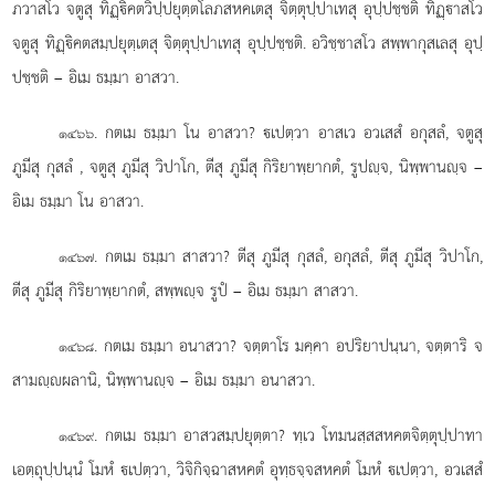
ภวาสโว จตูสุ ทิฏฺิคตวิปฺปยุตฺตโลภสหคเตสุ จิตฺตุปฺปาเทสุ อุปฺปชฺชติ ทิฏฺาสโว
จตูสุ ทิฏฺิคตสมฺปยุตฺเตสุ จิตฺตุปฺปาเทสุ อุปฺปชฺชติ. อวิชฺชาสโว สพฺพากุสเลสุ อุปฺ
ปชฺชติ – อิเม ธมฺมา อาสวา.
. กตเม ธมฺมา โน อาสวา? เปตฺวา อาสเว อวเสสํ อกุสลํ, จตูสุ
๑๔๖๖
ภูมีสุ กุสลํ
, จตูสุ ภูมีสุ วิปาโก, ตีสุ ภูมีสุ กิริยาพฺยากตํ, รูปฺจ, นิพฺพานฺจ –
อิเม
ธมฺมา โน อาสวา.
. กตเม ธมฺมา สาสวา? ตีสุ ภูมีสุ กุสลํ, อกุสลํ, ตีสุ ภูมีสุ วิปาโก,
๑๔๖๗
ตีสุ ภูมีสุ กิริยาพฺยากตํ, สพฺพฺจ รูปํ – อิเม ธมฺมา สาสวา.
. กตเม ธมฺมา อนาสวา? จตฺตาโร มคฺคา อปริยาปนฺนา, จตฺตาริ จ
๑๔๖๘
สามฺผลานิ, นิพฺพานฺจ – อิเม ธมฺมา อนาสวา.
. กตเม
ธมฺมา อาสวสมฺปยุตฺตา? ทฺเว โทมนสฺสสหคตจิตฺตุปฺปาทา
๑๔๖๙
เอตฺถุปฺปนฺนํ โมหํ เปตฺวา, วิจิกิจฺฉาสหคตํ อุทฺธจฺจสหคตํ โมหํ เปตฺวา, อวเสสํ