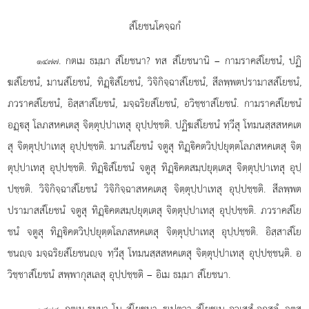
สํโยชนโคจฺฉกํ
. กตเม
ธมฺมา สํโยชนา? ทส สํโยชนานิ – กามราคสํโยชนํ, ปฏิ
๑๔๗๗
ฆสํโยชนํ, มานสํโยชนํ, ทิฏฺิสํโยชนํ, วิจิกิจฺฉาสํโยชนํ, สีลพฺพตปรามาสสํโยชนํ,
ภวราคสํโยชนํ, อิสฺสาสํโยชนํ, มจฺฉริยสํโยชนํ, อวิชฺชาสํโยชนํ. กามราคสํโยชนํ
อฏฺสุ
โลภสหคเตสุ จิตฺตุปฺปาเทสุ อุปฺปชฺชติ. ปฏิฆสํโยชนํ ทฺวีสุ โทมนสฺสสหคเต
สุ จิตฺตุปฺปาเทสุ อุปฺปชฺชติ. มานสํโยชนํ จตูสุ ทิฏฺิคตวิปฺปยุตฺตโลภสหคเตสุ จิตฺ
ตุปฺปาเทสุ อุปฺปชฺชติ. ทิฏฺิสํโยชนํ จตูสุ ทิฏฺิคตสมฺปยุตฺเตสุ จิตฺตุปฺปาเทสุ อุปฺ
ปชฺชติ. วิจิกิจฺฉาสํโยชนํ วิจิกิจฺฉาสหคเตสุ จิตฺตุปฺปาเทสุ อุปฺปชฺชติ. สีลพฺพต
ปรามาสสํโยชนํ จตูสุ ทิฏฺิคตสมฺปยุตฺเตสุ จิตฺตุปฺปาเทสุ อุปฺปชฺชติ. ภวราคสํโย
ชนํ จตูสุ ทิฏฺิคตวิปฺปยุตฺตโลภสหคเตสุ จิตฺตุปฺปาเทสุ อุปฺปชฺชติ. อิสฺสาสํโย
ชนฺจ มจฺฉริยสํโยชนฺจ ทฺวีสุ โทมนสฺสสหคเตสุ จิตฺตุปฺปาเทสุ อุปฺปชฺชนฺติ. อ
วิชฺชาสํโยชนํ สพฺพากุสเลสุ อุปฺปชฺชติ – อิเม ธมฺมา สํโยชนา.
. กตเม ธมฺมา โน สํโยชนา. เปตฺวา สํโยชเน อวเสสํ อกุสลํ, จตูสุ