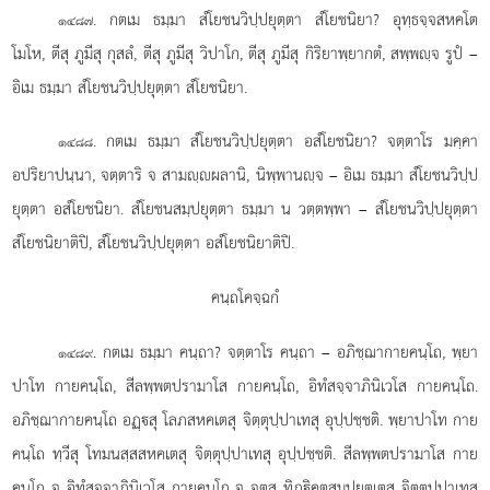
. กตเม ธมฺมา สํโยชนวิปฺปยุตฺตา สํโยชนิยา? อุทฺธจฺจสหคโต
๑๔๘๗
โมโห, ตีสุ ภูมีสุ
กุสลํ, ตีสุ ภูมีสุ วิปาโก, ตีสุ
ภูมีสุ กิริยาพฺยากตํ, สพฺพฺจ รูปํ –
อิเม ธมฺมา สํโยชนวิปฺปยุตฺตา สํโยชนิยา.
. กตเม ธมฺมา สํโยชนวิปฺปยุตฺตา อสํโยชนิยา? จตฺตาโร มคฺคา
๑๔๘๘
อปริยาปนฺนา, จตฺตาริ จ สามฺผลานิ, นิพฺพานฺจ – อิเม ธมฺมา สํโยชนวิปฺป
ยุตฺตา อสํโยชนิยา. สํโยชนสมฺปยุตฺตา ธมฺมา น วตฺตพฺพา – สํโยชนวิปฺปยุตฺตา
สํโยชนิยาติปิ, สํโยชนวิปฺปยุตฺตา อสํโยชนิยาติปิ.
คนฺถโคจฺฉกํ
. กตเม ธมฺมา คนฺถา? จตฺตาโร
คนฺถา – อภิชฺฌากายคนฺโถ, พฺยา
๑๔๘๙
ปาโท กายคนฺโถ, สีลพฺพตปรามาโส กายคนฺโถ, อิทํสจฺจาภินิเวโส กายคนฺโถ.
อภิชฺฌากายคนฺโถ อฏฺสุ โลภสหคเตสุ
จิตฺตุปฺปาเทสุ อุปฺปชฺชติ. พฺยาปาโท กาย
คนฺโถ ทฺวีสุ โทมนสฺสสหคเตสุ จิตฺตุปฺปาเทสุ อุปฺปชฺชติ. สีลพฺพตปรามาโส กาย
คนฺโถ จ อิทํสจฺจาภินิเวโส กายคนฺโถ จ จตูสุ ทิฏฺิคตสมฺปยุตฺเตสุ จิตฺตุปฺปาเทสุ