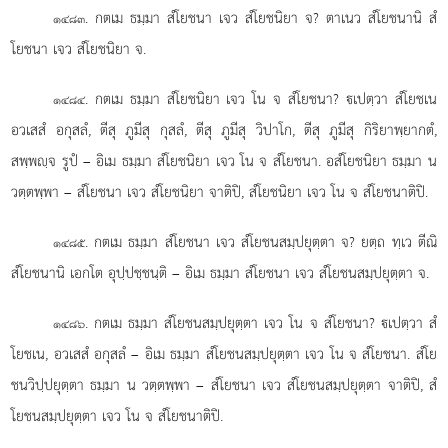
. กตเม ธมฺมา สํโยชนา เจว สํโยชนิยา จ? ตาเนว สํโยชนานิ สํ
๑๔๘๓
โยชนา เจว สํโยชนิยา จ.
. กตเม
ธมฺมา สํโยชนิยา เจว โน จ สํโยชนา? เปตฺวา สํโยชเน
๑๔๘๔
อวเสสํ อกุสลํ, ตีสุ ภูมีสุ กุสลํ, ตีสุ ภูมีสุ วิปาโก, ตีสุ ภูมีสุ กิริยาพฺยากตํ,
สพฺพฺจ รูปํ – อิเม ธมฺมา สํโยชนิยา เจว โน จ สํโยชนา. อสํโยชนิยา ธมฺมา น
วตฺตพฺพา – สํโยชนา เจว สํโยชนิยา จาติปิ, สํโยชนิยา เจว โน จ สํโยชนาติปิ.
. กตเม ธมฺมา สํโยชนา เจว สํโยชนสมฺปยุตฺตา จ? ยตฺถ ทฺเว ตีณิ
๑๔๘๕
สํโยชนานิ เอกโต อุปฺปชฺชนฺติ – อิเม ธมฺมา สํโยชนา เจว สํโยชนสมฺปยุตฺตา จ.
. กตเม ธมฺมา สํโยชนสมฺปยุตฺตา เจว โน จ สํโยชนา? เปตฺวา สํ
๑๔๘๖
โยชเน, อวเสสํ อกุสลํ – อิเม ธมฺมา สํโยชนสมฺปยุตฺตา เจว โน จ สํโยชนา. สํโย
ชนวิปฺปยุตฺตา ธมฺมา น วตฺตพฺพา – สํโยชนา เจว สํโยชนสมฺปยุตฺตา จาติปิ, สํ
โยชนสมฺปยุตฺตา เจว โน จ สํโยชนาติปิ.