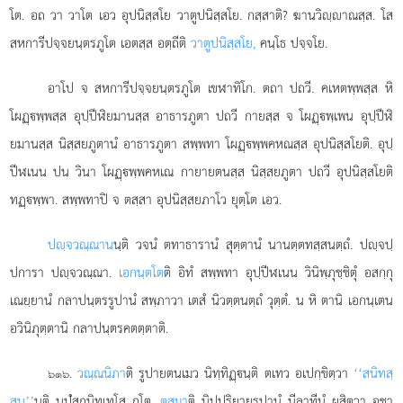
โต. อถ วา วาโต เอว อุปนิสฺสโย วาตูปนิสฺสโย. กสฺสาติ? ฆานวิฺาณสฺส. โส
สหการีปจฺจยนฺตรภูโต เอตสฺส อตฺถีติ
วาตูปนิสฺสโย,
คนฺโธ ปจฺจโย.
อาโป จ สหการีปจฺจยนฺตรภูโต เขฬาทิโก. ตถา ปถวี. คเหตพฺพสฺส หิ
โผฏฺพฺพสฺส อุปฺปีฬิยมานสฺส อาธารภูตา ปถวี กายสฺส จ โผฏฺพฺเพน อุปฺปีฬิ
ยมานสฺส นิสฺสยภูตานํ อาธารภูตา สพฺพทา
โผฏฺพฺพคหณสฺส อุปนิสฺสโยติ. อุปฺ
ปีฬเนน ปน วินา โผฏฺพฺพคหเณ กายายตนสฺส นิสฺสยภูตา ปถวี อุปนิสฺสโยติ
ทฏฺพฺพา. สพฺพทาปิ จ ตสฺสา อุปนิสฺสยภาโว ยุตฺโต เอว.
ปฺจวณฺณาน
นฺติ วจนํ ตทาธารานํ สุตฺตานํ นานตฺตทสฺสนตฺถํ. ปฺจปฺ
ปการา ปฺจวณฺณา.
เอกนฺตโต
ติ อิทํ สพฺพทา อุปฺปีฬเนน วินิพฺภุชฺชิตุํ อสกฺกุ
เณยฺยานํ กลาปนฺตรรูปานํ สพฺภาวา เตสํ นิวตฺตนตฺถํ วุตฺตํ. น หิ ตานิ เอกนฺเตน
อวินิภุตฺตานิ กลาปนฺตรคตตฺตาติ.
.
วณฺณนิภา
ติ รูปายตนเมว นิทฺทิฏฺนฺติ ตเทว อเปกฺขิตฺวา
‘‘สนิทสฺ
๖๑๖
สน’’
นฺติ นปุํสกนิทฺเทโส กโต.
ตสฺมา
ติ นิปฺปริยายรูปานํ นีลาทีนํ ผุสิตฺวา อชา