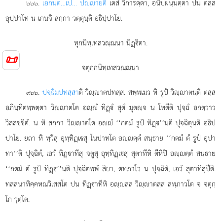
.
เอกนฺต
…เป… ปฺายติ
เตสํ วิการตฺตา, อนิปฺผนฺนตฺตา ปน ตสฺส
๖๖๖
อุปฺปาโท น เกนจิ สกฺกา วตฺตุนฺติ อธิปฺปาโย.
ทุกนิทฺเทสวณฺณนา นิฏฺิตา.
📜
จตุกฺกนิทฺเทสวณฺณนา
.
ปจฺฉิมปทสฺสา
ติ วิฺาตปทสฺส. สพฺพเมว หิ รูปํ วิฺาตนฺติ ตสฺส
๙๖๖
อภินฺทิตพฺพตฺตา วิฺาตโต อฺํ ทิฏฺํ สุตํ มุตฺจ น โหตีติ ปุจฺฉํ อกตฺวาว
วิสฺสชฺชิตํ. น หิ สกฺกา วิฺาตโต อฺํ ‘‘กตมํ รูปํ ทิฏฺ’’นฺติ
ปุจฺฉิตุนฺติ อธิปฺ
ปาโย. ยถา หิ ทฺวีสุ อุทฺทิฏฺเสุ โนปาทโต อฺตฺตํ สนฺธาย ‘‘กตมํ ตํ รูปํ อุปา
ทา’’ติ ปุจฺฉิตํ, เอวํ ทิฏฺาทีสุ จตูสุ อุทฺทิฏฺเสุ สุตาทีหิ ตีหิปิ อฺตฺตํ สนฺธาย
‘‘กตมํ ตํ รูปํ ทิฏฺ’’นฺติ ปุจฺฉิตพฺพํ สิยา, ตทภาโว น ปุจฺฉิตํ, เอวํ สุตาทีสุปีติ.
ทสฺสนาทิคฺคหณวิเสสโต ปน ทิฏฺาทีหิ อฺสฺส วิฺาตสฺส สพฺภาวโต จ จตุกฺ
โก วุตฺโต.