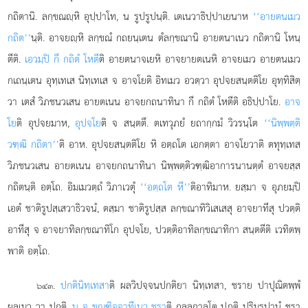
กถิตานิ. ลกฺขณฺหิ อุปฺปาโท, น รูปรูปนฺติ. เตเนวาธิปฺปาเยนาห
‘‘อายตนเมว
กถิต’’
นฺติ. อาจยฺหิ ลกฺขณํ กถยนฺเตน ตํลกฺขณานิ อายตนาเนว กถิตานิ โหนฺ
ตีติ.
เอวมฺปิ กึ กถิตํ โหตี
ติ อายตนาจเยหิ อาจยายตเนหิ อาจยเมว อายตนเมว
กเถนฺเตน อุทฺเทเส นิทฺเทเส จ อาจโยติ อิทเมว อวตฺวา อุปจยสนฺตติโย อุทฺทิสิตฺ
วา เตสํ วิภชนวเสน อายตเนน อาจยกถนาทินา กึ กถิตํ โหตีติ อธิปฺปาโย.
อาจ
โย
ติ อุปจยมาห,
อุปจโย
ติ จ สนฺตตึ. ตเทวุภยํ ยถากฺกมํ วิวรนฺโต
‘‘นิพฺพตฺติ
วฑฺฒิ กถิตา’’
ติ อาห. อุปจยสนฺตติโย หิ อตฺถโต เอกตฺตา อาจโยวาติ ตทุทฺเทส
วิภชนวเสน อายตเนน อาจยกถนาทินา นิพฺพตฺติวฑฺฒิอาการนานตฺตํ อาจยสฺส
กถิตนฺติ อตฺโถ. อิมเมวตฺถํ วิภาเวตุํ
‘‘อตฺถโต หี’’
ติอาทิมาห. ยสฺมา จ อุภยมฺปิ
เอตํ ชาติรูปสฺเสวาธิวจนํ, ตสฺมา ชาติรูปสฺส ลกฺขณาทิวิเสเสสุ อาจยาทีสุ ปวตฺติ
อาทีสุ จ อาจยาทิลกฺขณาทิโก อุปจโย, ปวตฺติอาทิลกฺขณาทิกา สนฺตตีติ เวทิตพฺ
พาติ อตฺโถ.
.
ปกตินิทฺเทสา
ติ ผลวิปจฺจนปกติยา นิทฺเทสา, ชราย ปาปุณิตพฺพํ
๖๔๓
ผลเมว วา ปกติ.
น จ ขณฺฑิจฺจาทีเนว ชรา
ติ กลลกาลโต ปภุติ ปุริมรูปานํ ชรา