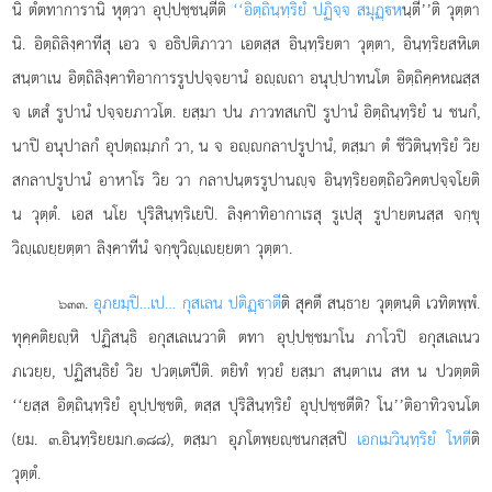
นิ ตํตทาการานิ หุตฺวา อุปฺปชฺชนฺตีติ
‘‘อิตฺถินฺทฺริยํ ปฏิจฺจ สมุฏฺห
นฺตี’’ติ วุตฺตา
นิ. อิตฺถิลิงฺคาทีสุ เอว จ อธิปติภาวา เอตสฺส อินฺทฺริยตา วุตฺตา, อินฺทฺริยสหิเต
สนฺตาเน อิตฺถิลิงฺคาทิอาการรูปปจฺจยานํ อฺถา อนุปฺปาทนโต อิตฺถิคฺคหณสฺส
จ เตสํ รูปานํ ปจฺจยภาวโต. ยสฺมา ปน ภาวทสเกปิ รูปานํ อิตฺถินฺทฺริยํ น ชนกํ,
นาปิ อนุปาลกํ อุปตฺถมฺภกํ วา, น จ อฺกลาปรูปานํ, ตสฺมา ตํ ชีวิตินฺทฺริยํ วิย
สกลาปรูปานํ อาหาโร
วิย วา กลาปนฺตรรูปานฺจ อินฺทฺริยอตฺถิอวิคตปจฺจโยติ
น วุตฺตํ. เอส นโย ปุริสินฺทฺริเยปิ. ลิงฺคาทิอากาเรสุ รูเปสุ รูปายตนสฺส จกฺขุ
วิฺเยฺยตฺตา ลิงฺคาทีนํ จกฺขุวิฺเยฺยตา วุตฺตา.
.
อุภยมฺปิ…เป… กุสเลน ปติฏฺาตี
ติ สุคตึ สนฺธาย วุตฺตนฺติ เวทิตพฺพํ.
๖๓๓
ทุคฺคติยฺหิ ปฏิสนฺธิ อกุสเลเนวาติ ตทา อุปฺปชฺชมาโน ภาโวปิ อกุสเลเนว
ภเวยฺย, ปฏิสนฺธิยํ วิย ปวตฺเตปีติ. ตยิทํ ทฺวยํ ยสฺมา สนฺตาเน สห น ปวตฺตติ
‘‘ยสฺส อิตฺถินฺทฺริยํ อุปฺปชฺชติ, ตสฺส ปุริสินฺทฺริยํ อุปฺปชฺชตีติ? โน’’ติอาทิวจนโต
(ยม. ๓.อินฺทฺริยยมก.๑๘๘), ตสฺมา อุภโตพฺยฺชนกสฺสปิ
เอกเมวินฺทฺริยํ โหตี
ติ
วุตฺตํ.