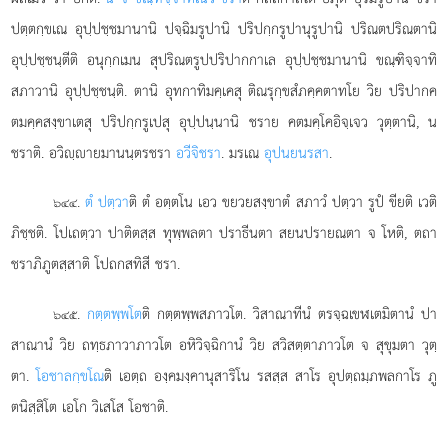
ปตฺตกฺขเณ อุปฺปชฺชมานานิ ปจฺฉิมรูปานิ ปริปกฺกรูปานุรูปานิ ปริณตปริณตานิ
อุปฺปชฺชนฺตีติ อนุกฺกเมน สุปริณตรูปปริปากกาเล อุปฺปชฺชมานานิ ขณฺฑิจฺจาทิ
สภาวานิ อุปฺปชฺชนฺติ. ตานิ
อุทกาทิมคฺเคสุ ติณรุกฺขสํภคฺคตาทโย วิย ปริปากค
ตมคฺคสงฺขาเตสุ ปริปกฺกรูเปสุ อุปฺปนฺนานิ ชราย คตมคฺโคอิจฺเจว วุตฺตานิ, น
ชราติ. อวิฺายมานนฺตรชรา
อวีจิชรา
. มรเณ
อุปนยนรสา
.
.
ตํ ปตฺวา
ติ ตํ อตฺตโน เอว ขยวยสงฺขาตํ สภาวํ ปตฺวา รูปํ ขียติ เวติ
๖๔๔
ภิชฺชติ. โปเถตฺวา ปาติตสฺส ทุพฺพลตา ปราธีนตา สยนปรายณตา จ โหติ, ตถา
ชราภิภูตสฺสาติ โปถกสทิสี ชรา.
.
กตฺตพฺพโต
ติ กตฺตพฺพสภาวโต. วิสาณาทีนํ ตรจฺฉเขฬเตมิตานํ ปา
๖๔๕
สาณานํ วิย ถทฺธภาวาภาวโต อหิวิจฺฉิกานํ วิย
สวิสตฺตาภาวโต จ สุขุมตา วุตฺ
ตา.
โอชาลกฺขโณ
ติ เอตฺถ องฺคมงฺคานุสาริโน รสสฺส สาโร อุปตฺถมฺภพลกาโร ภู
ตนิสฺสิโต เอโก วิเสโส โอชาติ.