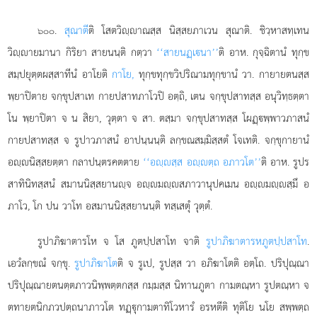
.
สุณาตี
ติ โสตวิฺาณสฺส นิสฺสยภาเวน สุณาติ. ชิวฺหาสทฺเทน
๖๐๐
วิฺายมานา กิริยา สายนนฺติ กตฺวา
‘‘สายนฏฺเนา’’
ติ อาห. กุจฺฉิตานํ ทุกฺข
สมฺปยุตฺตผสฺสาทีนํ อาโยติ
กาโย,
ทุกฺขทุกฺขวิปริณามทุกฺขานํ วา. กายายตนสฺส
พฺยาปิตาย จกฺขุปสาเท กายปสาทภาโวปิ อตฺถิ, เตน จกฺขุปสาทสฺส อนุวิทฺธตฺตา
โน พฺยาปิตา จ น สิยา, วุตฺตา จ สา. ตสฺมา จกฺขุปสาทสฺส โผฏฺพฺพาวภาสนํ
กายปสาทสฺส จ รูปาวภาสนํ อาปนฺนนฺติ ลกฺขณสมฺมิสฺสตํ โจเทติ. จกฺขุกายานํ
อฺนิสฺสยตฺตา กลาปนฺตรคตตาย
‘‘อฺสฺส อฺตฺถ อภาวโต’’
ติ อาห. รูปร
สาทินิทสฺสนํ สมานนิสฺสยานฺจ อฺมฺสภาวานุปคเมน อฺมฺสฺมึ อ
ภาโว, โก ปน วาโท อสมานนิสฺสยานนฺติ ทสฺเสตุํ วุตฺตํ.
รูปาภิฆาตารโห
จ โส ภูตปฺปสาโท จาติ
รูปาภิฆาตารหภูตปฺปสาโท
.
เอวํลกฺขณํ จกฺขุ.
รูปาภิฆาโต
ติ จ รูเป, รูปสฺส วา อภิฆาโตติ อตฺโถ. ปริปุณฺณา
ปริปุณฺณายตนตฺตภาวนิพฺพตฺตกสฺส กมฺมสฺส นิทานภูตา กามตณฺหา รูปตณฺหา จ
ตทายตนิกภวปตฺถนาภาวโต ทฏฺุกามตาทิโวหารํ อรหตีติ ทุติโย นโย สพฺพตฺถ