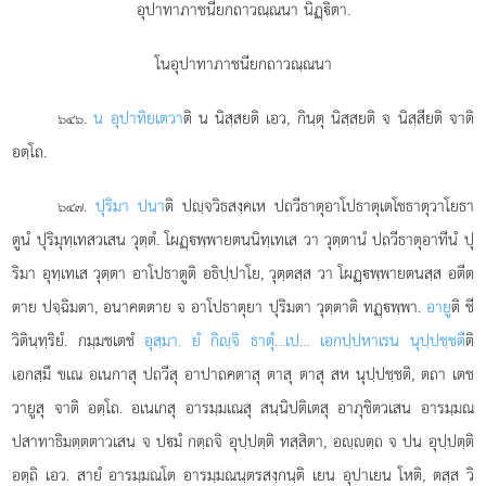
อุปาทาภาชนียกถาวณฺณนา นิฏฺิตา.
โนอุปาทาภาชนียกถาวณฺณนา
.
น อุปาทิยเตวา
ติ น นิสฺสยติ เอว, กินฺตุ นิสฺสยติ จ นิสฺสียติ จาติ
๖๔๖
อตฺโถ.
.
ปุริมา ปนา
ติ ปฺจวิธสงฺคเห ปถวีธาตุอาโปธาตุเตโชธาตุวาโยธา
๖๔๗
ตูนํ ปุริมุทฺเทสวเสน วุตฺตํ. โผฏฺพฺพายตนนิทฺเทเส วา วุตฺตานํ ปถวีธาตุอาทีนํ ปุ
ริมา อุทฺเทเส วุตฺตา อาโปธาตูติ อธิปฺปาโย, วุตฺตสฺส วา โผฏฺพฺพายตนสฺส อตีต
ตาย ปจฺฉิมตา, อนาคตตาย จ อาโปธาตุยา ปุริมตา วุตฺตาติ ทฏฺพฺพา.
อายู
ติ ชี
วิตินฺทฺริยํ. กมฺมชเตชํ
อุสฺมา. ยํ กิฺจิ ธาตุํ…เป… เอกปฺปหาเรน นุปฺปชฺชตี
ติ
เอกสฺมึ ขเณ อเนกาสุ ปถวีสุ อาปาถคตาสุ ตาสุ ตาสุ สห นุปฺปชฺชติ, ตถา เตช
วายูสุ จาติ อตฺโถ. อเนเกสุ อารมฺมเณสุ สนฺนิปติเตสุ อาภุชิตวเสน อารมฺมณ
ปสาทาธิมตฺตตาวเสน จ ปมํ กตฺถจิ อุปฺปตฺติ
ทสฺสิตา, อฺตฺถ จ ปน อุปฺปตฺติ
อตฺถิ เอว. สายํ อารมฺมณโต อารมฺมณนฺตรสงฺกนฺติ เยน อุปาเยน โหติ, ตสฺส วิ