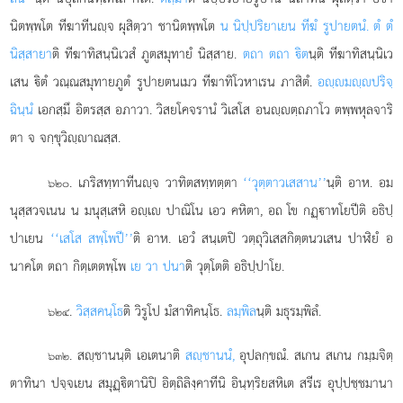
นิตพฺพโต ทีฆาทีนฺจ ผุสิตฺวา ชานิตพฺพโต
น นิปฺปริยาเยน ทีฆํ รูปายตนํ. ตํ ตํ
นิสฺสายา
ติ ทีฆาทิสนฺนิเวสํ ภูตสมุทายํ นิสฺสาย.
ตถา ตถา ิต
นฺติ ทีฆาทิสนฺนิเว
เสน ิตํ วณฺณสมุทายภูตํ
รูปายตนเมว ทีฆาทิโวหาเรน ภาสิตํ.
อฺมฺปริจฺ
ฉินฺนํ
เอกสฺมึ อิตรสฺส อภาวา. วิสยโคจรานํ วิเสโส อนฺตฺถภาโว ตพฺพหุลจาริ
ตา จ จกฺขุวิฺาณสฺส.
. เภริสทฺทาทีนฺจ วาทิตสทฺทตฺตา
‘‘วุตฺตาวเสสาน’’
นฺติ อาห. อม
๖๒๐
นุสฺสวจเนน น มนุสฺเสหิ อฺเ ปาณิโน เอว คหิตา, อถ โข กฏฺาทโยปีติ อธิปฺ
ปาเยน
‘‘เสโส สพฺโพปี’’
ติ อาห. เอวํ สนฺเตปิ วตฺถุวิเสสกิตฺตนวเสน ปาฬิยํ อ
นาคโต ตถา กิตฺเตตพฺโพ
เย วา ปนา
ติ วุตฺโตติ อธิปฺปาโย.
.
วิสฺสคนฺโธ
ติ วิรูโป มํสาทิคนฺโธ.
ลมฺพิล
นฺติ มธุรมฺพิลํ.
๖๒๔
. สฺชานนฺติ เอเตนาติ
สฺชานนํ,
อุปลกฺขณํ. สเกน สเกน กมฺมจิตฺ
๖๓๒
ตาทินา ปจฺจเยน สมุฏฺิตานิปิ อิตฺถิลิงฺคาทีนิ อินฺทฺริยสหิเต สรีเร อุปฺปชฺชมานา