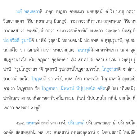
นยํ ทสฺเสตฺวา
ติ เอตฺถ เหฏฺา คหณเมว นยทสฺสนํ. ตํ วิปาเกสุ กตฺวา
วิฺาตตฺตา กิริยาพฺยากเตสุ นิสฺสฏฺํ. กามาวจราทิภาเวน วตฺตพฺพสฺส กิริยาพฺ
ยากตสฺส วา ทสฺสนํ, ตํ กตฺวา กามาวจราติอาทิกํ คเหตฺวา วุตฺตตฺตา นิสฺสฏฺํ.
ปฺจวีสติ รูปานี
ติ ปาฬิยํ วุตฺตานิ ทสายตนานิ ปฺจทส จ สุขุมรูปานิ, อุปจย
สนฺตติโย วา เอกนฺติ กตฺวา หทยวตฺถุฺจ.
ฉนฺนวุตี
ติ จกฺขาทิทสกา สตฺต อุตุ
สมุฏฺานาทโย ตโย อฏฺกา อุตุจิตฺตชา ทฺเว สทฺทา จ. กลาปภาเวน ปวตฺตรูปรู
ปานิ ‘‘รูปโกฏฺาสา’’ติ วุตฺตานิ รูปกลาปโกฏฺาสภาวโต.
โกฏฺาสา
ติ จ อํสา,
อวยวาติ อตฺโถ.
โกฏฺ
นฺติ วา สรีรํ, ตสฺส อํสา เกสาทโย โกฏฺาสาติ อฺเปิ
อวยวา โกฏฺาสา วิย
โกฏฺาสา. นิพฺพานํ นิปฺปเทสโต คหิต
นฺติ โสปาทิเสสนิรุ
ปาทิเสสราคกฺขยาทิอสงฺขตาทิวจนียภาเวน ภินฺนํ นิปฺปเทสโต คหิตํ. อตฺถโต หิ
เอกาว อสงฺขตา ธาตูติ.
.
สพฺพ
นฺติ สกลํ จกฺกวาฬํ.
ปริมณฺฑลํ
ปริมณฺฑลสณฺานํ, ปริกฺเขปโต
๕๘๔
ฉตฺตึส สตสหสฺสานิ ทส เจว สหสฺสานิ อฑฺฒจตุตฺถานิ จ โยชนสตานิ โหนฺตีติ