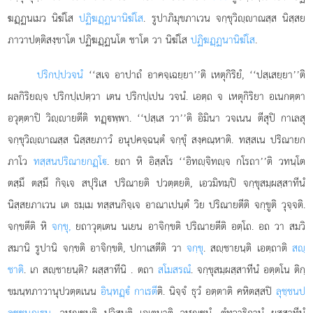
ฆฏฺฏนเมว นิฆํโส
ปฏิฆฏฺฏนานิฆํโส
. รูปาภิมุขภาเวน จกฺขุวิฺาณสฺส นิสฺสย
ภาวาปตฺติสงฺขาโต ปฏิฆฏฺฏนโต ชาโต วา นิฆํโส
ปฏิฆฏฺฏนานิฆํโส
.
ปริกปฺปวจนํ
‘‘สเจ อาปาถํ อาคจฺเฉยฺยา’’ติ เหตุกิริยํ, ‘‘ปสฺเสยฺยา’’ติ
ผลกิริยฺจ ปริกปฺเปตฺวา เตน ปริกปฺเปน วจนํ. เอตฺถ จ เหตุกิริยา อเนกตฺตา
อวุตฺตาปิ วิฺายตีติ ทฏฺพฺพา. ‘‘ปสฺเส วา’’ติ อิมินา วจเนน ตีสุปิ กาเลสุ
จกฺขุวิฺาณสฺส นิสฺสยภาวํ อนุปคจฺฉนฺตํ จกฺขุํ สงฺคณฺหาติ. ทสฺสเน ปริณายก
ภาโว
ทสฺสนปริณายกฏฺโ
. ยถา หิ อิสฺสโร ‘‘อิทฺจิทฺจ กโรถา’’ติ วทนฺโต
ตสฺมึ ตสฺมึ กิจฺเจ สปุริเส ปริณายติ ปวตฺตยติ, เอวมิทมฺปิ จกฺขุสมฺผสฺสาทีนํ
นิสฺสยภาเวน เต ธมฺเม ทสฺสนกิจฺเจ อาณาเปนฺตํ วิย ปริณายตีติ จกฺขูติ วุจฺจติ.
จกฺขตีติ หิ
จกฺขุ,
ยถาวุตฺเตน นเยน อาจิกฺขติ ปริณายตีติ อตฺโถ. อถ วา สมวิ
สมานิ รูปานิ จกฺขติ อาจิกฺขติ, ปกาเสตีติ วา
จกฺขุ
. สฺชายนฺติ เอตฺถาติ
สฺ
ชาติ
. เก สฺชายนฺติ? ผสฺสาทีนิ
. ตถา
สโมสรณํ
. จกฺขุสมฺผสฺสาทีนํ อตฺตโน ติกฺ
ขมนฺทภาวานุปวตฺตเนน
อินฺทฏฺํ กาเรตี
ติ. นิจฺจํ ธุวํ อตฺตาติ คหิตสฺสปิ
ลุชฺชนป
ลุชฺชนฏฺเน
. วฬฺชนฺติ ปวิสนฺติ เอเตนาติ วฬฺชนํ, ตํทฺวาริกานํ ผสฺสาทีนํ