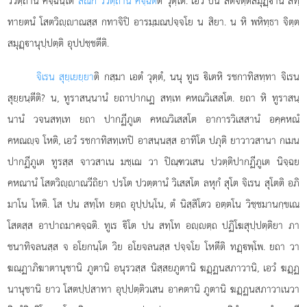
ววตฺถานํ คจฺฉนฺโต
สณิกํ ววตฺถานํ คจฺฉตี
ติ วุตฺโต. เอวํ ปน สติจิตฺตสมุฏฺานํ สทฺ
ทายตนํ โสตวิฺาณสฺส กทาจิปิ อารมฺมณปจฺจโย น สิยา. น หิ พหิทฺธา จิตฺต
สมุฏฺานุปฺปตฺติ อุปปชฺชตีติ.
จิเรน สุยฺเยยฺยา
ติ กสฺมา เอตํ วุตฺตํ, นนุ ทูเร ิเตหิ รชกาทิสทฺทา จิเรน
สุยฺยนฺตีติ? น, ทูราสนฺนานํ ยถาปากเฏ สทฺเท คหณวิเสสโต. ยถา หิ ทูราสนฺ
นานํ วจนสทฺเท ยถา ปากฏีภูเต คหณวิเสสโต อาการวิเสสานํ อคฺคหณํ
คหณฺจ โหติ, เอวํ รชกาทิสทฺเทปิ อาสนฺนสฺส อาทิโต ปภุติ ยาวาวสานา กเมน
ปากฏีภูเต
ทูรสฺส จาวสาเน มชฺเฌ วา ปิณฺฑวเสน ปวตฺติปากฏีภูเต นิจฺฉย
คหณานํ โสตวิฺาณวีถิยา ปรโต ปวตฺตานํ วิเสสโต ลหุกํ สุโต จิเรน สุโตติ อภิ
มาโน โหติ. โส ปน สทฺโท ยตฺถ อุปฺปนฺโน, ตํ นิสฺสิโตว อตฺตโน วิชฺชมานกฺขเณ
โสตสฺส อาปาถมาคจฺฉติ. ทูเร ิโต ปน สทฺโท อฺตฺถ ปฏิโฆสุปฺปตฺติยา ภา
ชนาทิจลนสฺส จ อโยกนฺโต วิย อโยจลนสฺส ปจฺจโย โหตีติ ทฏฺพฺโพ. ยถา วา
ฆณฺฏาภิฆาตานุชานิ ภูตานิ อนุรวสฺส นิสฺสยภูตานิ ฆฏฺฏนสภาวานิ, เอวํ ฆฏฺฏ
นานุชานิ ยาว โสตปฺปสาทา อุปฺปตฺติวเสน อาคตานิ ภูตานิ ฆฏฺฏนสภาวาเนวา