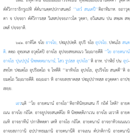
๖๓๘
ตํตํวิการาธิกรูเปหิ
ตํตํนานตฺตปฺปกาสนตฺถํ
‘‘เอวํ สนฺเตปี’’
ติอาทิมาห. ยถาวุตฺ
ตา จ ปจฺจยา ตํตํวิการสฺส วิเสสปจฺจยภาวโต วุตฺตา, อวิเสเสน ปน สพฺเพ สพฺ
เพสํ ปจฺจยาติ.
. อาทิโต จโย
อาจโย,
ปมุปฺปตฺติ. อุปริ จโย
อุปจโย
. ปพนฺโธ
สนฺต
๖๔๑
ติ
. ตตฺถ อุทฺเทเส อวุตฺโตปิ อาจโย อุปจยสทฺเทเนว วิฺายตีติ
‘‘โย อายตนานํ
อาจโย ปุนปฺปุนํ นิพฺพตฺตมานานํ, โสว รูปสฺส อุปจโย’’
ติ อาห. ปาฬิยํ ปน
อุป
-
สทฺโท ปมตฺโถ อุปริอตฺโถ จ โหตีติ ‘‘อาทิจโย อุปจโย, อุปริจโย สนฺตตี’’ติ อ
ยมตฺโถ วิฺายตีติ. อฺถา หิ อาจยสงฺขาตสฺส ปมุปฺปาทสฺส อวุตฺตตา อาปชฺ
เชยฺย.
เอว
นฺติ ‘‘โย อายตนานํ อาจโย’’ติอาทินิทฺเทเสน กึ กถิตํ โหติ? อายต
เนน อาจโย กถิโต. อาจยูปจยสนฺตติโย หิ นิพฺพตฺติภาเวน อาจโย เอวาติ อายต
เนหิ อาจยาทีนํ ปกาสิตตฺตา เตหิ อาจโย กถิโต. อายตนานํ อาจยาทิวจเนเนว
อาจยสภาวานิ อุปฺปาทธมฺมานิ อายตนานีติ อาจเยน ตํปกติกานิ
อายตนานิ