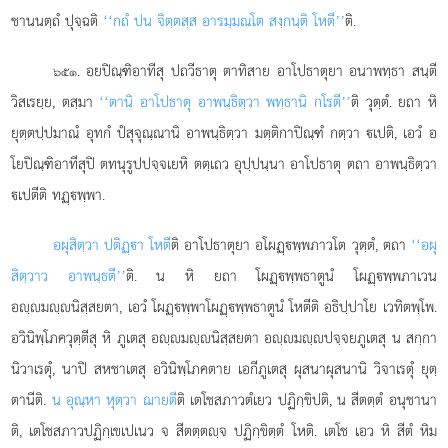
ชานนตฺถํ ปุจฺฉติ
‘‘กถํ ปน จิตฺตสฺส อารมฺมณโต สงฺกนฺติ โหตี’’
ติ.
. อยปิณฺฑิอาทีสุ ปถวีธาตุ ตาทิสาย อาโปธาตุยา อนาพทฺธา สนฺตี
๖๕๑
วิสเรยฺย, ตสฺมา
‘‘ตานิ อาโปธาตุ อาพนฺธิตฺวา พทฺธานิ กโรตี’’
ติ วุตฺตํ. ยถา หิ
ยุตฺตปฺปมาณํ อุทกํ ปํสุจุณฺณานิ อาพนฺธิตฺวา มตฺติกาปิณฺฑํ กตฺวา เปติ, เอวํ อ
โยปิณฺฑิอาทีสุปิ ตทนุรูปปจฺจเยหิ ตตฺเถว อุปฺปนฺนา อาโปธาตุ ตถา อาพนฺธิตฺวา
เปตีติ ทฏฺพฺพา.
อผุสิตฺวา ปติฏฺา โหตี
ติ อาโปธาตุยา อโผฏฺพฺพภาวโต วุตฺตํ, ตถา
‘‘อผุ
สิตฺวาว อาพนฺธตี’’
ติ. น หิ ยถา โผฏฺพฺพธาตูนํ โผฏฺพฺพภาเวน
อฺมฺนิสฺสยตา, เอวํ โผฏฺพฺพาโผฏฺพฺพธาตูนํ โหตีติ อธิปฺปาโย เวทิตพฺโพ.
อวินิพฺโภควุตฺตีสุ หิ ภูเตสุ อฺมฺนิสฺสยตา อฺมฺปจฺจยภูเตสุ น สกฺกา
นิวาเรตุํ, นาปิ สหชาเตสุ อวินิพฺโภคตาย เอกีภูเตสุ ผุสนาผุสนานิ วิจาเรตุํ ยุตฺ
ตานีติ.
น อุณฺหา หุตฺวา ฌายตี
ติ เตโชสภาวตํเยว ปฏิกฺขิปติ, น สีตตฺตํ อนุชานา
ติ, เตโชสภาวปฏิกฺเขเปเนว จ สีตตฺตฺจ ปฏิกฺขิตฺตํ โหติ. เตโช เอว หิ สีตํ หิม