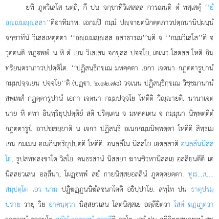
ยทิ ภูตวิเสโส นตฺถิ, กึ ปน จกฺขาทิวิเสสสฺส การณนฺติ ตํ ทสฺเสตุํ
‘‘ยํ
อฺมฺสฺสา’’
ติอาทิมาห. เอกมฺปิ กมฺมํ ปฺจายตนิกตฺตภาวปตฺถนานิปฺผนฺนํ
จกฺขาทีนํ วิเสสเหตุตฺตา
‘‘อฺมฺสฺส อสาธารณ’’นฺติ จ ‘‘กมฺมวิเสโส’’ติ จ
วุตฺตนฺติ ทฏฺพฺพํ. น หิ ตํ เยน วิเสเสน จกฺขุสฺส ปจฺจโย, เตเนว โสตสฺส โหติ อินฺ
ทฺริยนฺตราภาวปฺปตฺติโต. ‘‘ปฏิสนฺธิกฺขเณ มหคฺคตา เอกา เจตนา กฏตฺตารูปานํ
กมฺมปจฺจเยน ปจฺจโย’’ติ (ปฏฺา. ๒.๑๒.๗๘) วจเนน ปฏิสนฺธิกฺขเณ วิชฺชมานานํ
สพฺเพสํ กฏตฺตารูปานํ เอกา เจตนา กมฺมปจฺจโย โหตีติ วิฺายติ. นานาเจต
นาย หิ ตทา อินฺทฺริยุปฺปตฺติยํ สติ ปริตฺเตน จ มหคฺคเตน จ กมฺมุนา นิพฺพตฺติตํ
กฏตฺตารูปํ อาปชฺเชยฺยาติ น เจกา ปฏิสนฺธิ อเนกกมฺมนิพฺพตฺตา โหตีติ สิทฺธเม
เกน กมฺเมน อเนกินฺทฺริยุปฺปตฺติ โหตีติ. อนลฺลีโน นิสฺสโย เอตสฺสาติ
อนลฺลีนนิสฺส
โย,
รูปสทฺทสงฺขาโต วิสโย. คนฺธรสานํ นิสฺสยา ฆานชิวฺหานิสฺสเย อลฺลียนฺตีติ เต
นิสฺสยวเสน อลฺลีนา, โผฏฺพฺพํ สยํ กายนิสฺสยอลฺลีนํ ภูตตฺตยตฺตา.
ทูเร…เป…
สมฺปตฺโต เอว นาม
ปฏิฆฏฺฏนนิฆํสชนกโตติ อธิปฺปาโย. สทฺโท ปน
ธาตุปรมฺ
ปราย
วายุ วิย
อาคนฺตฺวา
นิสฺสยวเสน โสตนิสฺสเย อลฺลียิตฺวา
โสตํ ฆฏฺเฏตฺวา