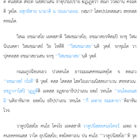
ติ ตํนิสฺสิโต สทฺโท นิสฺสยวเสน ธาตุปรมฺปราย ฆฏฺเฏตฺวา สณิกํ ววตฺถานํ คจฺฉตี
ติ วุตฺโต.
อสุกทิสาย นามาติ น ปฺาเยยฺย
. กสฺมา? โสตปฺปเทสสฺเสว สทฺทสฺส
คหณโต.
วิสเม
อชฺฌาสโย เอตสฺสาติ วิสมชฺฌาสโย, อชฺฌาสยรหิตมฺปิ จกฺขุ วิสม
นินฺนตฺตา วิสมชฺฌาสยํ วิย โหตีติ
‘‘วิสมชฺฌาสย’’
นฺติ วุตฺตํ. จกฺขุมโต วา
ปุคฺคลสฺส อชฺฌาสยวเสน จกฺขุ
‘‘วิสมชฺฌาสย’’
นฺติ วุตฺตํ.
กณฺณกูปฉิทฺเทเยว ปวตฺตนโต อารมฺมณคฺคหณเหตุโต จ ตตฺเถว
‘‘อชฺฌาสยํ กโรตี’’
ติ วุตฺตํ. ตสฺส โสตสฺส โสตวิฺาณนิสฺสยภาเวน สทฺทสวเน.
อชฏากาโสปิ วฏฺฏตี
ติ เอตสฺส อฏฺกถาธิปฺปาเยน อตฺถํ วทนฺโต
‘‘อนฺโตเลณสฺ
มิ’’
นฺติอาทิมาห. อตฺตโน อธิปฺปาเยน วทนฺโต
‘‘กึ เอตาย ธมฺมตายา’’
ติอาทิม
โวจ.
วาตูปนิสฺสโย คนฺโธ โคจโร เอตสฺสาติ
วาตูปนิสฺสยคนฺธโคจรํ
. เอตฺถ จ
คนฺธคฺคหณสฺส วาโต อุปนิสฺสโย, ตพฺโพหาเรน ปน คนฺโธ ‘‘วาตูปนิสฺสโย’’ติ วุตฺ