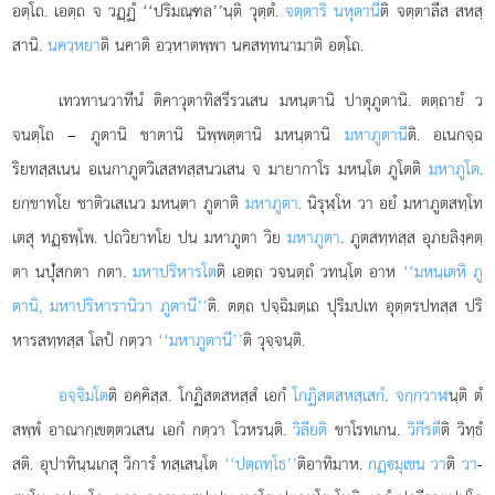
อตฺโถ. เอตฺถ จ วฏฺฏํ ‘‘ปริมณฺฑล’’นฺติ วุตฺตํ.
จตฺตาริ นหุตานี
ติ จตฺตาลีส สหสฺ
สานิ.
นควฺหยา
ติ นคาติ อวฺหาตพฺพา นคสทฺทนามาติ อตฺโถ.
เทวทานวาทีนํ ติคาวุตาทิสรีรวเสน มหนฺตานิ ปาตุภูตานิ. ตตฺถายํ ว
จนตฺโถ – ภูตานิ ชาตานิ นิพฺพตฺตานิ มหนฺตานิ
มหาภูตานี
ติ. อเนกจฺฉ
ริยทสฺสเนน อเนกาภูตวิเสสทสฺสนวเสน จ มายากาโร มหนฺโต ภูโตติ
มหาภูโต
.
ยกฺขาทโย ชาติวเสเนว มหนฺตา ภูตาติ
มหาภูตา
. นิรุฬฺโห วา อยํ มหาภูตสทฺโท
เตสุ ทฏฺพฺโพ. ปถวิยาทโย ปน มหาภูตา วิย
มหาภูตา
. ภูตสทฺทสฺส อุภยลิงฺคตฺ
ตา นปุํสกตา กตา.
มหาปริหารโต
ติ
เอตฺถ วจนตฺถํ วทนฺโต อาห
‘‘มหนฺเตหิ ภู
ตานิ, มหาปริหารานิ
วา ภูตานี’’
ติ. ตตฺถ ปจฺฉิมตฺเถ ปุริมปเท อุตฺตรปทสฺส ปริ
หารสทฺทสฺส โลปํ กตฺวา
‘‘มหาภูตานี’’
ติ วุจฺจนฺติ.
อจฺจิมโต
ติ อคฺคิสฺส. โกฏิสตสหสฺสํ เอกํ
โกฏิสตสหสฺเสกํ
.
จกฺกวาฬ
นฺติ ตํ
สพฺพํ อาณากฺเขตฺตวเสน เอกํ กตฺวา โวหรนฺติ.
วิลียติ
ขาโรทเกน.
วิกีรตี
ติ วิทฺธํ
สติ. อุปาทินฺนเกสุ วิการํ ทสฺเสนฺโต
‘‘ปตฺถทฺโธ’’
ติอาทิมาห.
กฏฺมุเขน วา
ติ
วา
-