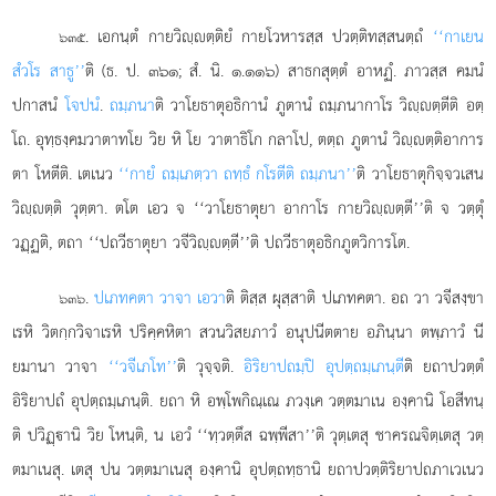
. เอกนฺตํ กายวิฺตฺติยํ กายโวหารสฺส ปวตฺติทสฺสนตฺถํ
‘‘กาเยน
๖๓๕
สํวโร สาธู’’
ติ (ธ. ป. ๓๖๑; สํ. นิ. ๑.๑๑๖) สาธกสุตฺตํ อาหฏํ. ภาวสฺส คมนํ
ปกาสนํ
โจปนํ
.
ถมฺภนา
ติ วาโยธาตุอธิกานํ ภูตานํ ถมฺภนากาโร วิฺตฺตีติ อตฺ
โถ. อุทฺธงฺคมวาตาทโย วิย หิ โย วาตาธิโก กลาโป, ตตฺถ ภูตานํ วิฺตฺติอาการ
ตา โหตีติ. เตเนว
‘‘กายํ ถมฺเภตฺวา ถทฺธํ กโรตีติ ถมฺภนา’’
ติ วาโยธาตุกิจฺจวเสน
วิฺตฺติ วุตฺตา. ตโต เอว จ ‘‘วาโยธาตุยา อากาโร กายวิฺตฺตี’’ติ จ วตฺตุํ
วฏฺฏติ, ตถา ‘‘ปถวีธาตุยา วจีวิฺตฺตี’’ติ ปถวีธาตุอธิกภูตวิการโต.
.
ปเภทคตา วาจา เอวา
ติ ติสฺส ผุสฺสาติ ปเภทคตา. อถ วา วจีสงฺขา
๖๓๖
เรหิ วิตกฺกวิจาเรหิ ปริคฺคหิตา สวนวิสยภาวํ อนุปนีตตาย อภินฺนา ตพฺภาวํ นี
ยมานา วาจา
‘‘วจีเภโท’’
ติ วุจฺจติ.
อิริยาปถมฺปิ อุปตฺถมฺเภนฺตี
ติ ยถาปวตฺตํ
อิริยาปถํ อุปตฺถมฺเภนฺติ. ยถา หิ อพฺโพกิณฺเณ ภวงฺเค วตฺตมาเน องฺคานิ โอสีทนฺ
ติ ปวิฏฺานิ วิย โหนฺติ, น เอวํ ‘‘ทฺวตฺตึส ฉพฺพีสา’’ติ วุตฺเตสุ ชาครณจิตฺเตสุ วตฺ
ตมาเนสุ. เตสุ ปน วตฺตมาเนสุ องฺคานิ อุปตฺถทฺธานิ ยถาปวตฺติริยาปถภาเวเนว