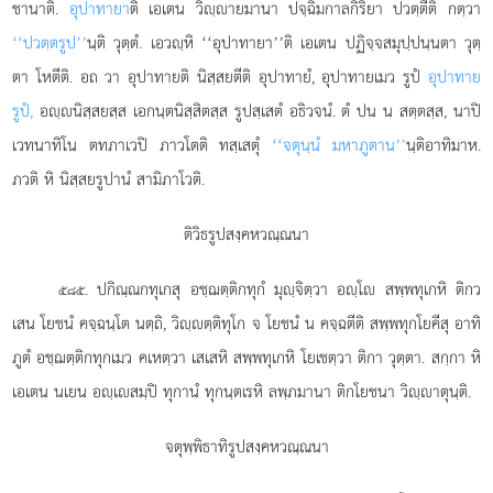
ชานาติ.
อุปาทายา
ติ เอเตน วิฺายมานา ปจฺฉิมกาลกิริยา ปวตฺตีติ กตฺวา
‘‘ปวตฺตรูป’’
นฺติ วุตฺตํ. เอวฺหิ ‘‘อุปาทายา’’ติ เอเตน ปฏิจฺจสมุปฺปนฺนตา วุตฺ
ตา โหตีติ. อถ วา อุปาทายติ นิสฺสยตีติ อุปาทายํ, อุปาทายเมว รูปํ
อุปาทาย
รูปํ,
อฺนิสฺสยสฺส เอกนฺตนิสฺสิตสฺส รูปสฺเสตํ อธิวจนํ. ตํ ปน น สตฺตสฺส, นาปิ
เวทนาทิโน ตทภาเวปิ ภาวโตติ ทสฺเสตุํ
‘‘จตุนฺนํ มหาภูตาน’’
นฺติอาทิมาห.
ภวติ หิ นิสฺสยรูปานํ สามิภาโวติ.
ติวิธรูปสงฺคหวณฺณนา
. ปกิณฺณกทุเกสุ
อชฺฌตฺติกทุกํ มุฺจิตฺวา อฺโ สพฺพทุเกหิ ติกว
๕๘๕
เสน โยชนํ คจฺฉนฺโต นตฺถิ, วิฺตฺติทุโก จ โยชนํ น คจฺฉตีติ สพฺพทุกโยคีสุ อาทิ
ภูตํ อชฺฌตฺติกทุกเมว คเหตฺวา เสเสหิ สพฺพทุเกหิ โยเชตฺวา ติกา วุตฺตา. สกฺกา หิ
เอเตน นเยน อฺเสมฺปิ ทุกานํ ทุกนฺตเรหิ ลพฺภมานา ติกโยชนา วิฺาตุนฺติ.
จตุพฺพิธาทิรูปสงฺคหวณฺณนา