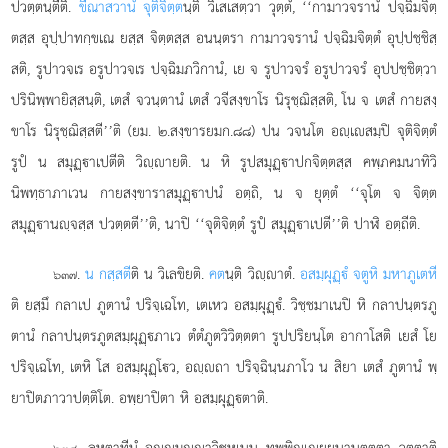
ปวตฺตนฺตีติ.
ขีณาสวานํ จุติจิตฺต
นฺติ วิเสเสตฺวา วุตฺตํ, ‘‘กามาวจรานํ ปจฺฉิมจิตฺ
ตสฺส อุปฺปาทกฺขเณ ยสฺส จิตฺตสฺส อนนฺตรา กามาวจรานํ ปจฺฉิมจิตฺตํ อุปฺปชฺชิสฺ
สติ, รูปาวจเร อรูปาวจเร ปจฺฉิมภวิกานํ, เย จ รูปาวจรํ อรูปาวจรํ อุปปชฺชิตฺวา
ปรินิพฺพายิสฺสนฺติ, เตสํ จวนฺตานํ
เตสํ วจีสงฺขาโร นิรุชฺฌิสฺสติ, โน จ เตสํ กายสงฺ
ขาโร นิรุชฺฌิสฺสตี’’ติ (ยม. ๒.สงฺขารยมก.๘๘) ปน วจนโต อฺเสมฺปิ จุติจิตฺตํ
รูปํ น สมุฏฺาเปตีติ วิฺายติ. น หิ รูปสมุฏฺาปกจิตฺตสฺส คพฺภคมนาทิวิ
นิพทฺธาภาเวน กายสงฺขาราสมุฏฺาปนํ อตฺถิ, น จ ยุตฺตํ ‘‘จุโต จ จิตฺต
สมุฏฺานฺจสฺส ปวตฺตตี’’ติ, นาปิ ‘‘จุติจิตฺตํ รูปํ สมุฏฺาเปตี’’ติ ปาฬิ อตฺถีติ.
.
น กสฺสตี
ติ น วิเลขิยติ.
คต
นฺติ วิฺาตํ.
อสมฺผุฏฺํ จตูหิ มหาภูเตหี
๖๓๗
ติ ยสฺมึ กลาเป ภูตานํ ปริจฺเฉโท, เตเหว อสมฺผุฏฺํ. วิชฺชมาเนปิ หิ กลาปนฺตรภู
ตานํ กลาปนฺตรภูตสมฺผุฏฺภาเว ตํตํภูตวิวิตฺตตา รูปปริยนฺโต อากาโสติ เยสํ โย
ปริจฺเฉโท, เตหิ โส อสมฺผุฏฺโว, อฺถา ปริจฺฉินฺนภาโว น สิยา เตสํ ภูตานํ พฺ
ยาปิตภาวาปตฺติโต. อพฺยาปิตา หิ อสมฺผุฏฺตาติ.
. ลหุตาทีนํ อฺมฺาวิชหเนน ทุพฺพิฺเยฺยนานตฺตตา วุตฺตาติ