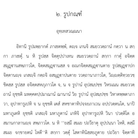
๒. รูปกณฺฑํ
อุทฺเทสวณฺณนา
อิทานิ
รูปมพฺยากตํ ภาเชตพฺพํ, ตฺจ เกนจิ สมยววตฺถานํ กตฺวา น สกฺ
กา ภาเชตุํ. น หิ รูปสฺส จิตฺตุปฺปาเทน สมยววตฺถานํ สกฺกา กาตุํ อจิตฺต
สมุฏฺานสพฺภาวโต, จิตฺตสมุฏฺานสฺส จ อเนกจิตฺตสมุฏฺานตาย รูปสมุฏฺาปก
จิตฺตานฺจ เกสฺจิ กตฺถจิ อสมุฏฺาปนตาย ววตฺถานาภาวโต, วิฺตฺติทฺวยวชฺ
ชิตสฺส รูปสฺส อจิตฺตสหภุภาวโต จ, น จ รูปานํ อุปสมฺปชฺช วิหรเณน สมยววตฺ
ถานํ ยุชฺชติ มหคฺคตปฺปมาณานํ ฌานานํ วิย รูปานํ อุปสมฺปชฺช วิหาตพฺพตาภา
วา, อุปาทารูเปหิ จ น ยุชฺชติ เตสํ สหชาตาทิปจฺจยภาเวน อปฺปวตฺตนโต, นาปิ
มหาภูเตหิ ยุชฺชติ เกสฺจิ มหาภูตานํ เกหิจิ อุปาทารูเปหิ วินา ปวตฺติโต อ
สมานกาลานฺจ สพฺภาวโต. น หิ ‘‘ยสฺมึ สมเย ปถวีธาตุ อุปฺปนฺนา โหติ, ตสฺมึ
สมเย จกฺขายตนํ โหตี’’ติ สกฺกา วตฺตุํ โสตาทินิสฺสยภูตาย ปถวิยา จิตฺตาทิ