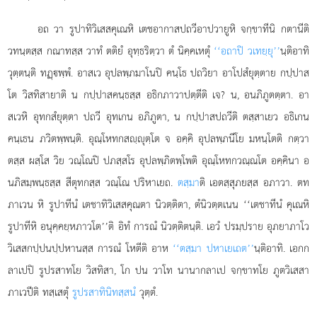
อถ วา รูปาทิวิเสสคุเณหิ เตชอากาสปถวีอาปวายูหิ จกฺขาทีนิ กตานีติ
วทนฺตสฺส กณาทสฺส วาทํ ตติยํ อุทฺธริตฺวา ตํ นิคฺคเหตุํ
‘‘อถาปิ วเทยฺยุ’’
นฺติอาทิ
วุตฺตนฺติ ทฏฺพฺพํ. อาสเว อุปลพฺภมาโนปิ คนฺโธ ปถวิยา อาโปสํยุตฺตาย กปฺปาส
โต วิสทิสายาติ น กปฺปาสคนฺธสฺส อธิกภาวาปตฺตีติ เจ? น, อนภิภูตตฺตา. อา
สเวหิ อุทกสํยุตฺตา ปถวี อุทเกน อภิภูตา, น กปฺปาสปถวีติ ตสฺสาเยว อธิเกน
คนฺเธน ภวิตพฺพนฺติ. อุณฺโหทกสฺุตฺโต จ อคฺคิ อุปลพฺภนีโย มหนฺโตติ กตฺวา
ตสฺส ผสฺโส วิย วณฺโณปิ ปภสฺสโร อุปลพฺภิตพฺโพติ อุณฺโหทกวณฺณโต อคฺคินา อ
นภิสมฺพนฺธสฺส สีตุทกสฺส วณฺโณ ปริหาเยถ.
ตสฺมา
ติ เอตสฺสุภยสฺส อภาวา. ตท
ภาเวน หิ
รูปาทีนํ เตชาทิวิเสสคุณตา นิวตฺติตา, ตํนิวตฺตเนน ‘‘เตชาทีนํ คุเณหิ
รูปาทีหิ อนุคฺคยฺหภาวโต’’ติ อิทํ การณํ นิวตฺติตนฺติ. เอวํ ปรมฺปราย อุภยาภาโว
วิเสสกปฺปนปฺปหานสฺส การณํ โหตีติ อาห
‘‘ตสฺมา ปหาเยเถต’’
นฺติอาทิ. เอกก
ลาเปปิ รูปรสาทโย วิสทิสา, โก ปน วาโท นานากลาเป จกฺขาทโย ภูตวิเสสา
ภาเวปีติ ทสฺเสตุํ
รูปรสาทินิทสฺสนํ
วุตฺตํ.