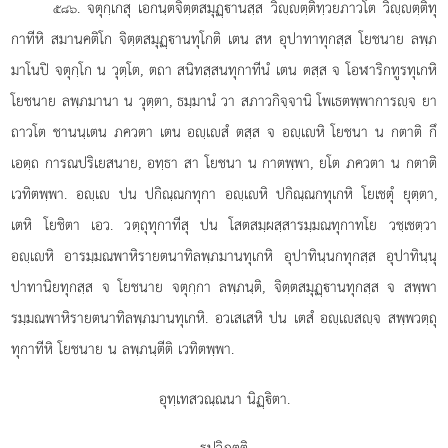
. จตุกฺเกสุ เอกนฺตจิตฺตสมุฏฺานสฺส วิฺตฺติทฺวยภาวโต วิฺตฺติทุ
๕๘๖
กาทีหิ สมานคติโก จิตฺตสมุฏฺานทุโกติ เตน สห อุปาทาทุกสฺส โยชนาย ลพฺภ
มาโนปิ จตุกฺโก น วุตฺโต, ตถา สนิทสฺสนทุกาทีนํ เตน ตสฺส จ โอฬาริกทูรทุเกหิ
โยชนาย ลพฺภมานา น วุตฺตา, ธมฺมานํ วา สภาวกิจฺจานิ โพเธตพฺพาการฺจ ยา
ถาวโต ชานนฺเตน ภควตา เตน อฺเสํ ตสฺส จ อฺเหิ โยชนา น กตาติ กึ
เอตฺถ การณปริเยสนาย, อทฺธา สา โยชนา น กาตพฺพา, ยโต ภควตา น กตาติ
เวทิตพฺพา. อฺเ ปน ปกิณฺณกทุกา อฺเหิ ปกิณฺณกทุเกหิ โยเชตุํ ยุตฺตา,
เตหิ โยชิตา เอว. วตฺถุทุกาทีสุ ปน โสตสมฺผสฺสารมฺมณทุกาทโย วชฺเชตฺวา
อฺเหิ อารมฺมณพาหิรายตนาทิลพฺภมานทุเกหิ อุปาทินฺนกทุกสฺส อุปาทินฺนุ
ปาทานิยทุกสฺส จ โยชนาย จตุกฺกา ลพฺภนฺติ, จิตฺตสมุฏฺานทุกสฺส จ สพฺพา
รมฺมณพาหิรายตนาทิลพฺภมานทุเกหิ. อวเสเสหิ ปน เตสํ อฺเสฺจ สพฺพวตฺถุ
ทุกาทีหิ โยชนาย น ลพฺภนฺตีติ เวทิตพฺพา.
อุทฺเทสวณฺณนา นิฏฺิตา.
รูปวิภตฺติ