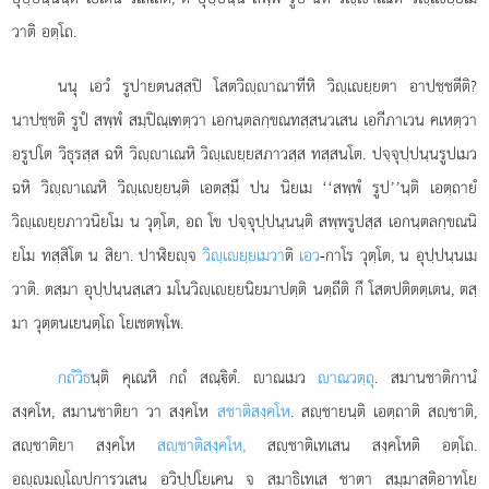
วาติ อตฺโถ.
นนุ เอวํ รูปายตนสฺสปิ โสตวิฺาณาทีหิ วิฺเยฺยตา อาปชฺชตีติ?
นาปชฺชติ รูปํ สพฺพํ สมฺปิณฺเฑตฺวา เอกนฺตลกฺขณทสฺสนวเสน เอกีภาเวน
คเหตฺวา
อรูปโต วิธุรสฺส ฉหิ วิฺาเณหิ วิฺเยฺยสภาวสฺส ทสฺสนโต. ปจฺจุปฺปนฺนรูปเมว
ฉหิ วิฺาเณหิ วิฺเยฺยนฺติ
เอตสฺมึ ปน นิยเม ‘‘สพฺพํ รูป’’นฺติ เอตฺถายํ
วิฺเยฺยภาวนิยโม น วุตฺโต, อถ โข ปจฺจุปฺปนฺนนฺติ สพฺพรูปสฺส เอกนฺตลกฺขณนิ
ยโม ทสฺสิโต น สิยา. ปาฬิยฺจ
วิฺเยฺยเมวา
ติ
เอว
-กาโร วุตฺโต, น อุปฺปนฺนเม
วาติ. ตสฺมา อุปฺปนฺนสฺเสว มโนวิฺเยฺยนิยมาปตฺติ นตฺถีติ กึ โสตปติตตฺเตน, ตสฺ
มา วุตฺตนเยนตฺโถ โยเชตพฺโพ.
กถํวิธ
นฺติ คุเณหิ กถํ สณฺิตํ. าณเมว
าณวตฺถุ
. สมานชาติกานํ
สงฺคโห, สมานชาติยา วา สงฺคโห
สชาติสงฺคโห
. สฺชายนฺติ เอตฺถาติ สฺชาติ,
สฺชาติยา สงฺคโห
สฺชาติสงฺคโห,
สฺชาติเทเสน สงฺคโหติ อตฺโถ.
อฺมฺโปการวเสน อวิปฺปโยเคน จ สมาธิเทเส ชาตา สมฺมาสติอาทโย