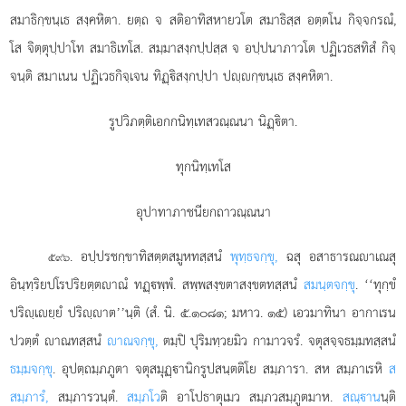
สมาธิกฺขนฺเธ สงฺคหิตา. ยตฺถ จ สติอาทิสหายวโต สมาธิสฺส อตฺตโน กิจฺจกรณํ,
โส จิตฺตุปฺปาโท สมาธิเทโส. สมฺมาสงฺกปฺปสฺส จ อปฺปนาภาวโต ปฏิเวธสทิสํ กิจฺ
จนฺติ สมาเนน ปฏิเวธกิจฺเจน ทิฏฺิสงฺกปฺปา ปฺกฺขนฺเธ สงฺคหิตา.
รูปวิภตฺติเอกกนิทฺเทสวณฺณนา นิฏฺิตา.
ทุกนิทฺเทโส
อุปาทาภาชนียกถาวณฺณนา
. อปฺปรชกฺขาทิสตฺตสมูหทสฺสนํ
พุทฺธจกฺขุ,
ฉสุ อสาธารณาเณสุ
๕๙๖
อินฺทฺริยปโรปริยตฺตาณํ ทฏฺพฺพํ. สพฺพสงฺขตาสงฺขตทสฺสนํ
สมนฺตจกฺขุ
. ‘‘ทุกฺขํ
ปริฺเยฺยํ ปริฺาต’’นฺติ (สํ. นิ. ๕.๑๐๘๑; มหาว. ๑๕) เอวมาทินา อากาเรน
ปวตฺตํ าณทสฺสนํ
าณจกฺขุ,
ตมฺปิ ปุริมทฺวยมิว กามาวจรํ. จตุสจฺจธมฺมทสฺสนํ
ธมฺมจกฺขุ
. อุปตฺถมฺภภูตา จตุสมุฏฺานิกรูปสนฺตติโย สมฺภารา. สห สมฺภาเรหิ
ส
สมฺภารํ,
สมฺภารวนฺตํ.
สมฺภโว
ติ อาโปธาตุเมว สมฺภวสมฺภูตมาห.
สณฺาน
นฺติ