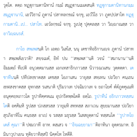
วุตฺโต. ตตฺถ ทฏฺุกามตานิทานํ กมฺมํ สมุฏฺานเมเตสนฺติ
ทฏฺุกามตานิทานกมฺม
สมุฏฺานานิ,
เอวํวิธานํ ภูตานํ
ปสาทลกฺขณํ จกฺขุ, เอวํวิโธ วา ภูตปฺปสาโท
ทฏฺุ
กามตานิ…เป… ปสาโท
. เอวํลกฺขณํ จกฺขุ. รูเปสุ ปุคฺคลสฺส วา วิฺาณสฺส วา
อาวิฺฉนรสํ
.
กาโย สพฺเพส
นฺติ โก เอตฺถ วิเสโส, นนุ เตชาทิอธิกานฺจ ภูตานํ ปสาท
า สพฺเพสํเยวาติ? สจฺจเมตํ, อิทํ ปน ‘‘สพฺเพส’’นฺติ วจนํ ‘‘สมานาน’’นฺติ
อิมมตฺถํ ทีเปติ อนุวตฺตมานสฺส เอกเทสาธิกภาวสฺส นิวารณวเสน วุตฺตตฺตา.
เต
ชาทีน
นฺติ ปทีปสงฺขาตสฺส เตชสฺส โอภาเสน วายุสฺส สทฺเทน ปถวิยา คนฺเธน
เขฬสงฺขาตสฺส อุทกสฺส รเสนาติ ปุริมวาเท ปจฺฉิมวาเท จ ยถาโยคํ ตํตํภูตคุเณหิ
อนุคฺคยฺหภาวโต รูปาทิคฺคหเณ อุปกริตพฺพโตติ อตฺโถ.
รูปาทีนํ อธิกภาวทสฺสน
โต
ติ อคฺคิมฺหิ รูปสฺส ปภสฺสรสฺส วายุมฺหิ สทฺทสฺส สภาเวน สุยฺยมานสฺส ปถวิยา
สุรภิอาทิโน คนฺธสฺส อาเป จ รสสฺส มธุรสฺส วิเสสยุตฺตานํ ทสฺสนโต
‘‘รูปาทโย
เตสํ คุณา’’
ติ ปมวาที อาห. ตสฺเสว จ
‘‘อิจฺเฉยฺยามา’’
ติอาทินา อุตฺตรมาห. อิ
มินาวุปาเยน ทุติยวาทิสฺสปิ นิคฺคโห โหตีติ.