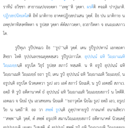
ราทีนํ อวิชฺชา สาธารณปจฺจยตฺตา ‘‘เหตู’’ติ วุตฺตา.
ผรตี
ติ คจฺฉติ ปาปุณาติ.
ปฏิกฺเขปนิทฺเทโส
ติ อิทํ มาติกาย อาคตปฏิกฺเขปวเสน วุตฺตํ. อิธ ปน มาติกาย น
เหตุปทาทิสงฺคหิตตา จ รูปสฺส วุตฺตา ตํตํสภาวตฺตา, อวธาริตตา จ อนฺสภาว
โต.
รูปีทุเก รูปีปทเมว อิธ ‘‘รูป’’นฺติ วุตฺตํ. เตน รูปีรูปปทานํ เอกตฺถตา
สิทฺธา โหติ รุปฺปนลกฺขณยุตฺตสฺเสว รูปีรูปภาวโต.
อุปฺปนฺนํ ฉหิ วิฺาเณหิ
วิฺเยฺย
นฺติ อรูปโต วิธุรํ รูปสฺส สภาวํ ทสฺเสติ. น หิ อรูปํ อุปฺปนฺนํ ฉหิ
วิฺาเณหิ วิฺเยฺยํ ยถา รูปํ, เตน รูปํ อุปฺปนฺนํ ฉหิ วิฺาเณหิ วิฺเยฺยํ, น
อรูปนฺติ อรูปโต นิวตฺเตตฺวา รูเป เอว เอตํ สภาวํ นิยเมติ, น รูปํ เอตสฺมึ สภาเว.
อตฺถิ หิ รูปํ อตีตานาคตํ ยํ อุปฺปนฺนํ ฉหิ วิฺาเณหิ วิฺเยฺยสภาวํ น โหตีติ.
เอตเมว จ นิยมํ ปุน เอวสทฺเทน นิยเมติ ‘‘ยถาวุตฺโต นิยโม รูเป อตฺถิ เอว, อรูเป
วิย น นตฺถี’’ติ. อถ วา
สพฺพํ รูป
นฺติ ภูตุปาทายรูปํ กาลเภทํ อนามสิตฺวา
‘‘สพฺพ’’นฺติ วุตฺตํ, ตํ สพฺพํ อรูเปหิ สมานวิฺเยฺยสภาวํ อตีตานาคตํ นิวตฺเตตุํ
อุปฺปนฺนนฺติ เอเตน วิเสเสติ, ตํ อุปฺปนฺนํ สพฺพํ รูปํ ฉหิ วิฺาเณหิ วิฺเยฺยเม