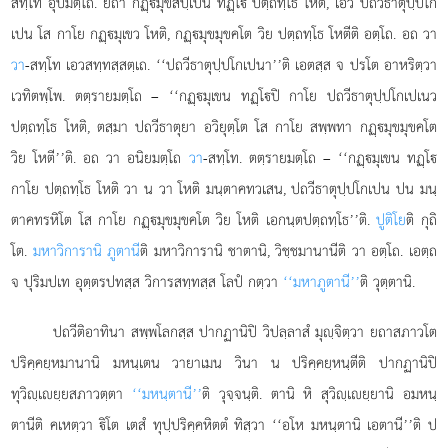
สทฺโท อุปมตฺโถ. ยถา กฏฺมุขสปฺเปน ทฏฺโ ปตฺถทฺโธ โหติ, เอวํ ปถวีธาตุปฺปโก
เปน โส กาโย กฏฺมุเขว โหติ, กฏฺมุขมุขคโต วิย ปตฺถทฺโธ โหตีติ อตฺโถ. อถ วา
วา
-สทฺโท เอวสทฺทสฺสตฺเถ. ‘‘ปถวีธาตุปฺปโกเปนา’’ติ เอตสฺส จ ปรโต อาหริตฺวา
เวทิตพฺโพ. ตตฺรายมตฺโถ – ‘‘กฏฺมุเขน ทฏฺโปิ กาโย ปถวีธาตุปฺปโกเปเนว
ปตฺถทฺโธ โหติ, ตสฺมา ปถวีธาตุยา อวิยุตฺโต โส กาโย สพฺพทา กฏฺมุขมุขคโต
วิย โหตี’’ติ. อถ วา อนิยมตฺโถ
วา
-สทฺโท. ตตฺรายมตฺโถ – ‘‘กฏฺมุเขน ทฏฺโ
กาโย ปตฺถทฺโธ โหติ วา น วา โหติ มนฺตาคทวเสน, ปถวีธาตุปฺปโกเปน ปน มนฺ
ตาคทรหิโต โส กาโย กฏฺมุขมุขคโต วิย โหติ เอกนฺตปตฺถทฺโธ’’ติ.
ปูติโย
ติ กุถิ
โต.
มหาวิการานิ ภูตานี
ติ มหาวิการานิ ชาตานิ, วิชฺชมานานีติ วา อตฺโถ. เอตฺถ
จ ปุริมปเท อุตฺตรปทสฺส วิการสทฺทสฺส โลปํ กตฺวา
‘‘มหาภูตานี’’
ติ วุตฺตานิ.
ปถวีติอาทินา สพฺพโลกสฺส ปากฏานิปิ วิปลฺลาสํ มุฺจิตฺวา ยถาสภาวโต
ปริคฺคยฺหมานานิ มหนฺเตน วายาเมน วินา น ปริคฺคยฺหนฺตีติ ปากฏานิปิ
ทุวิฺเยฺยสภาวตฺตา
‘‘มหนฺตานี’’
ติ วุจฺจนฺติ. ตานิ หิ สุวิฺเยฺยานิ อมหนฺ
ตานีติ คเหตฺวา ิโต เตสํ ทุปฺปริคฺคหิตตํ ทิสฺวา ‘‘อโห มหนฺตานิ เอตานี’’ติ ป