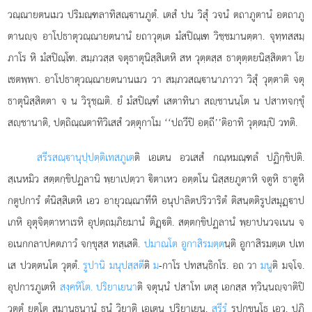
วณฺณายตนเมว ปริมณฺฑลาทิสณฺานภูตํ. เตสํ ปน วิสุํ วจนํ ตถาภูตานํ อตถาภู
ตานฺจ อาโปธาตุวณฺณายตนานํ
ยถาวุตฺเต มํสปิณฺเฑ วิชฺชมานตฺตา. จุทฺทสสมฺ
ภาโร หิ มํสปิณฺโฑ. สมฺภวสฺส จตุธาตุนิสฺสิเตหิ
สห วุตฺตสฺส ธาตุตฺตยนิสฺสิตตา โย
เชตพฺพา. อาโปธาตุวณฺณายตนานเมว วา สมฺภวสณฺานาภาวา วิสุํ วุตฺตาติ จตุ
ธาตุนิสฺสิตตา จ น วิรุชฺฌติ. ยํ มํสปิณฺฑํ เสตาทินา สฺชานนฺโต น ปสาทจกฺขุํ
สฺชานาติ, ปตฺถิณฺณตาทิวิเสสํ วตฺตุกาโม ‘‘ปถวีปิ อตฺถี’’ติอาทิ วุตฺตมฺปิ วทติ.
สรีรสณฺานุปฺปตฺติเทสภูเต
ติ เอเตน อวเสสํ กณฺหมณฺฑลํ ปฏิกฺขิปติ.
สฺเนหมิว สตฺตกฺขิปฏลานิ พฺยาเปตฺวา ิตาเหว อตฺตโน นิสฺสยภูตาหิ จตูหิ ธาตูหิ
กตูปการํ ตํนิสฺสิเตหิ เอว อายุวณฺณาทีหิ อนุปาลิตปริวาริตํ ติสนฺตติรูปสมุฏฺาป
เกหิ อุตุจิตฺตาหาเรหิ อุปตฺถมฺภิยมานํ ติฏฺติ. สตฺตกฺขิปฏลานํ พฺยาปนวจเนน จ
อเนกกลาปคตภาวํ จกฺขุสฺส ทสฺเสติ.
ปมาณโต อูกาสิรมตฺต
นฺติ อูกาสิรมตฺเต ปเท
เส ปวตฺตนโต วุตฺตํ.
รูปานิ มนุปสฺสตี
ติ
ม
-กาโร ปทสนฺธิกโร. อถ วา
มนู
ติ มจฺโจ.
อุปการภูเตหิ
สงฺคหิโต. ปริยาเยนา
ติ จตุนฺนํ ปสาโท เตสุ เอกสฺส ทฺวินฺนฺจาติปิ
วตฺตุํ ยุตฺโต สมานธนานํ ธนํ วิยาติ เอเตน ปริยาเยน.
สรีรํ
รูปกฺขนฺโธ เอว. ปฏิ