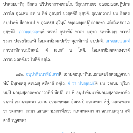
ปาตสมยาทีสุ สีตสฺส ปริปาจกตาทสฺสนโต, สีตุณฺหานฺจ อฺมฺปฏิปกฺข
ภาวโต อุณฺเหน สห น สีตํ ภูตนฺตรํ ปวตฺตตีติ ยุชฺชติ. อุณฺหกลาเป ปน สีตสฺส
อปฺปวตฺติ สีตกลาเป จ อุณฺหสฺส ทฺวินฺนํ อฺมฺปฏิปกฺขตฺตา เตโชวิเสสภาเว
ยุชฺชตีติ.
ภาวฺถตฺต
นฺติ ขรานํ คุฬาทีนํ ทวตา มุทุตา รสาทีนฺจ ทวานํ
ขรตา ปจฺจยวิเสเสหิ โอมตฺตาธิมตฺตปถวีธาตุอาทิกานํ อุปฺปตฺติ.
ลกฺขณฺถตฺตํ
กกฺขฬาทิลกฺขณวิชหนํ, ตํ เอเตสํ น โหติ, โอมตฺตาธิมตฺตตาสงฺขาตํ
ภาวฺถตฺตํเยว โหตีติ อตฺโถ.
.
อนุปาทินฺนาทีนํเยวา
ติ เอกนฺตอนุปาทินฺนเอกนฺตนจิตฺตสมุฏฺานา
๖๕๒
ทีนํ นิทฺเทเสสุ คหเณสุ คหิตาติ อตฺโถ.
ยํ วา ปนฺมฺปี
ติ ปน วจเนน ปุริมา
นมฺปิ นกมฺมสฺสกตตฺตาภาวาทิกํ ทีเปติ. ตา หิ อนุปาทินฺนาทินกมฺมสฺสกตตฺตาทิว
จนานํ สมานตฺถตฺตา เอเกน อวตฺตพฺพตฺเต อิตเรนปิ อวตฺตพฺพา สิยุํ, วตฺตพฺพตฺเต
วา วตฺตพฺพา. ตสฺมา เอกนฺตากมฺมชาทีสฺเวว คเหตพฺพตฺตา ตา อเนกนฺเตสุ น คหิ
ตาติ ทฏฺพฺพา.