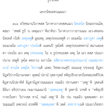
เอกกนิทฺเทสวณฺณนา
. อวิชฺชมานวิภาคสฺส วิภาคาภาวทสฺสนเมว
นิทฺเทโส
นิจฺฉยกรณโต,
๕๙๔
ตสฺมา ‘‘สพฺพํ
รูปํ น เหตุเมวา’’ติอาทินา วิภาคาภาวาวธารเณน
เอว-สทฺเทน
นิทฺเทสํ กโรติ.
เหตุเหตู
ติ มูลเหตุ, เหตุปจฺจยเหตูติ วา อยมตฺโถ.
มหาภูตา เหตู
ติ
อยเมวตฺโถ
มหาภูตา ปจฺจโย
ติ เอเตนปิ วุตฺโตติ. เหตุปจฺจยสทฺทานํ สมานตฺถตฺ
ตา ปจฺจโย เอว เหตุ
ปจฺจยเหตุ
. โย จ รูปกฺขนฺธสฺส เหตุ, โส เอว ตสฺส ปฺา
ปนาย เหตูติ วุตฺโต ตทภาเว อภาวโต.
อตีตานาคตปจฺจุปฺปนฺนานํ กมฺมสมาทา
นานํ านโส เหตุโส วิปาก
นฺติ เอตฺถ วิชฺชมาเนสุปิ อฺเสุ ปจฺจเยสุ อิฏฺา
นิฏฺวิปากนิยามกตฺตา อุตฺตมํ ปธานํ กุสลากุสลํ คติอุปธิกอาลปโยคสมฺปตฺติวิปตฺ
ติฏฺานนิปฺผาทิตํ อิฏฺานิฏฺารมฺมณฺจ กมฺมมิว ปธานตฺตา ‘‘เหตู’’ติ วุตฺตนฺติ
อิมินา อธิปฺปาเยน กมฺมารมฺมณานิ
‘‘อุตฺตมเหตู’’
ติ วุตฺตานิ. วกฺขติ จ ‘‘คติอุปธิ
กาลปโยคา วิปากสฺส านํ, กมฺมํ เหตู’’ติ. อิธ ปน กมฺมมิว อุตฺตมตฺตา อา
รมฺมณมฺปิ เหตุวจนํ อรหตีติ
‘‘อุตฺตมเหตู’’
ติ วุตฺตํ.
สงฺขาราน
นฺติ ปุฺาภิสงฺขา