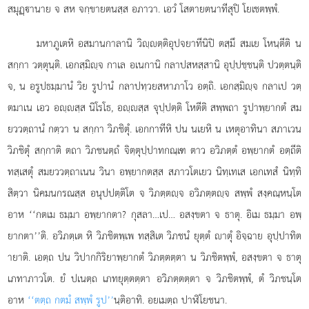
สมุฏฺานาย จ สห จกฺขายตนสฺส อภาวา. เอวํ โสตายตนาทีสุปิ โยเชตพฺพํ.
มหาภูเตหิ อสมานกาลานิ วิฺตฺติอุปจยาทีนิปิ ตสฺมึ สมเย โหนฺตีติ น
สกฺกา วตฺตุนฺติ. เอกสฺมิฺจ กาเล อเนกานิ กลาปสหสฺสานิ อุปฺปชฺชนฺติ ปวตฺตนฺติ
จ, น อรูปธมฺมานํ วิย รูปานํ กลาปทฺวยสหาภาโว อตฺถิ. เอกสฺมิฺจ กลาเป วตฺ
ตมาเน เอว อฺสฺส นิโรโธ, อฺสฺส จุปฺปตฺติ โหตีติ สพฺพถา รูปาพฺยากตํ สม
ยววตฺถานํ กตฺวา น สกฺกา วิภชิตุํ. เอกกาทีหิ ปน นเยหิ น เหตุอาทินา สภาเวน
วิภชิตุํ สกฺกาติ ตถา วิภชนตฺถํ จิตฺตุปฺปาทกณฺเฑ ตาว อวิภตฺตํ อพฺยากตํ อตฺถีติ
ทสฺเสตุํ สมยววตฺถาเนน วินา อพฺยากตสฺส สภาวโตเยว นิทฺเทเส เอกเทสํ นิทฺทิ
สิตฺวา นิคมนกรณสฺส อนุปปตฺติโต จ
วิภตฺตฺจ อวิภตฺตฺจ สพฺพํ สงฺคณฺหนฺโต
อาห ‘‘กตเม ธมฺมา อพฺยากตา? กุสลา…เป… อสงฺขตา จ ธาตุ. อิเม ธมฺมา อพฺ
ยากตา’’ติ. อวิภตฺเต หิ วิภชิตพฺเพ ทสฺสิเต วิภชนํ ยุตฺตํ าตุํ อิจฺฉาย อุปฺปาทิต
ายาติ. เอตฺถ ปน วิปากกิริยาพฺยากตํ วิภตฺตตฺตา
น วิภชิตพฺพํ, อสงฺขตา จ ธาตุ
เภทาภาวโต. ยํ ปเนตฺถ เภทยุตฺตตฺตา อวิภตฺตตฺตา จ วิภชิตพฺพํ, ตํ วิภชนฺโต
อาห
‘‘ตตฺถ กตมํ สพฺพํ รูป’’
นฺติอาทิ. อยเมตฺถ ปาฬิโยชนา.