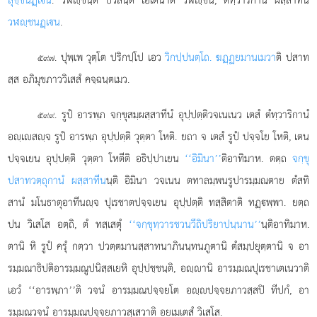
วฬฺชนฏฺเน
.
. ปุพฺเพ
วุตฺโต ปริกปฺโป เอว
วิกปฺปนตฺโถ. ฆฏฺฏยมานเมวา
ติ ปสาท
๕๙๗
สฺส อภิมุขภาววิเสสํ คจฺฉนฺตเมว.
. รูปํ อารพฺภ จกฺขุสมฺผสฺสาทีนํ อุปฺปตฺติวจเนเนว เตสํ ตํทฺวาริกานํ
๕๙๙
อฺเสฺจ รูปํ อารพฺภ อุปฺปตฺติ วุตฺตา โหติ. ยถา จ เตสํ รูปํ ปจฺจโย โหติ, เตน
ปจฺจเยน อุปฺปตฺติ วุตฺตา โหตีติ อธิปฺปาเยน
‘‘อิมินา’’
ติอาทิมาห. ตตฺถ
จกฺขุ
ปสาทวตฺถุกานํ ผสฺสาทีน
นฺติ อิมินา วจเนน ตทาลมฺพนรูปารมฺมณตาย ตํสทิ
สานํ มโนธาตุอาทีนฺจ ปุเรชาตปจฺจเยน อุปฺปตฺติ ทสฺสิตาติ ทฏฺพฺพา. ยตฺถ
ปน วิเสโส อตฺถิ, ตํ ทสฺเสตุํ
‘‘จกฺขุทฺวารชวนวีถิปริยาปนฺนาน’’
นฺติอาทิมาห.
ตานิ หิ รูปํ ครุํ กตฺวา ปวตฺตมานสฺสาทนาภินนฺทนภูตานิ ตํสมฺปยุตฺตานิ จ อา
รมฺมณาธิปติอารมฺมณูปนิสฺสเยหิ อุปฺปชฺชนฺติ, อฺานิ อารมฺมณปุเรชาเตเนวาติ
เอวํ ‘‘อารพฺภา’’ติ วจนํ อารมฺมณปจฺจยโต อฺปจฺจยภาวสฺสปิ ทีปกํ, อา
รมฺมณวจนํ อารมฺมณปจฺจยภาวสฺเสวาติ อยเมเตสํ วิเสโส.