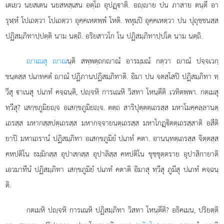
เตเยว นยสเตน นยสหสฺเสน อตฺโถ อุปฏฺาติ. อฺาย ปน ภาสาย ตนฺตึ อา
รุฬฺหํ โปเถตฺวา โปเถตฺวา อุคฺคเหตพฺพํ โหติ. พหุมฺปิ อุคฺคเหตฺวา ปน ปุถุชฺชนสฺส
ปฏิสมฺภิทาปฺปตฺติ นาม นตฺถิ. อริยสาวโก โน ปฏิสมฺภิทาปฺปโต นาม นตฺถิ.
าเณสุ าณ
นฺติ สพฺพตฺถกาณํ อารมฺมณํ กตฺวา าณํ ปจฺจเวกฺ
ขนฺตสฺส ปเภทคตํ าณํ ปฏิภานปฏิสมฺภิทาติ. อิมา ปน จตสฺโสปิ ปฏิสมฺภิทา ทฺ
วีสุ าเนสุ ปเภทํ คจฺฉนฺติ, ปฺจหิ การเณหิ วิสทา โหนฺตีติ เวทิตพฺพา. กตเมสุ
ทฺวีสุ? เสกฺขภูมิยฺจ อเสกฺขภูมิยฺจ. ตตฺถ สาริปุตฺตตฺเถรสฺส มหาโมคฺคลฺลานตฺ
เถรสฺส มหากสฺสปตฺเถรสฺส มหากจฺจายนตฺเถรสฺส มหาโกฏฺิตตฺเถรสฺสาติ อสีติ
ยาปิ มหาเถรานํ ปฏิสมฺภิทา อเสกฺขภูมิยํ ปเภทํ คตา. อานนฺทตฺเถรสฺส จิตฺตสฺส
คหปติโน ธมฺมิกสฺส อุปาสกสฺส อุปาลิสฺส คหปติโน ขุชฺชุตฺตราย อุปาสิกายาติ
เอวมาทีนํ ปฏิสมฺภิทา เสกฺขภูมิยํ ปเภทํ คตาติ อิมาสุ ทฺวีสุ ภูมีสุ ปเภทํ คจฺฉนฺ
ติ.
กตเมหิ ปฺจหิ การเณหิ ปฏิสมฺภิทา วิสทา โหนฺตีติ? อธิคเมน, ปริยตฺติ