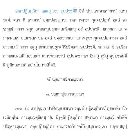
อตฺถปฏิสมฺภิทา เอเตสุ เจว อุปฺปชฺชตี
ติ อิทํ ปน เสกฺขาเสกฺขานํ วเสน
วุตฺตํ. ตถา หิ เสกฺขานํ อตฺถปจฺจเวกฺขณกาเล เหฏฺา วุตฺตปฺปเภทํ อตฺถํ อา
รมฺมณํ กตฺวา จตูสุ าณสมฺปยุตฺตกุสลจิตฺเตสุ อยํ
อุปฺปชฺชติ, มคฺคผลกาเล จ
มคฺคผเลสุ. อเสกฺขสฺส ปน อตฺถํ
ปจฺจเวกฺขณกาเล เหฏฺา วุตฺตปฺปเภทเมว อตฺถํ
อารมฺมณํ กตฺวา จตูสุ าณสมฺปยุตฺตกิริยจิตฺเตสุ อุปฺปชฺชติ, ผลกาเล จ อุปริเม
สามฺผเลติ. เอวเมตา เสกฺขาเสกฺขานํ อุปฺปชฺชมานา อิมาสุ ภูมีสุ อุปฺปชฺชนฺตี
ติ ภูมิทสฺสนตฺถํ อยํ นโย ทสฺสิโตติ.
อภิธมฺมภาชนียวณฺณนา.
๓. ปฺหาปุจฺฉกวณฺณนา
. ปฺหาปุจฺฉเก ปาฬิอนุสาเรเนว จตุนฺนํ ปฏิสมฺภิทานํ กุสลาทิภาโว
๗๔๗
เวทิตพฺโพ. อารมฺมณตฺติเกสุ ปน นิรุตฺติปฏิสมฺภิทา สทฺทเมว อารมฺมณํ กโรตีติ
ปริตฺตารมฺมณา. อตฺถปฏิสมฺภิทา กามาวจรวิปากกิริยสงฺขาตฺเจว ปจฺจยสมุปฺ