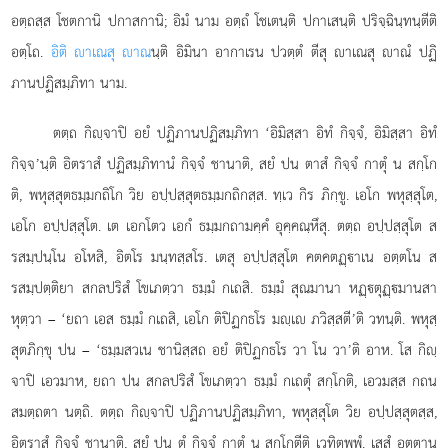
อตฺถสฺส โชตกานิ ปกาสกานิ; อิมํ นาม อตฺถํ โชเตนฺติ ปกาเสนฺติ ปริจฺฉินฺทนฺตีติ
อตฺโถ.
อิติ าเณสุ าณ
นฺติ อิมินา อากาเรน ปวตฺตํ ตีสุ าเณสุ าณํ ปฏิ
ภานปฏิสมฺภิทา นาม.
ตตฺถ
กิฺจาปิ อยํ ปฏิภานปฏิสมฺภิทา ‘อิมิสฺสา อิทํ กิจฺจํ, อิมิสฺสา อิทํ
กิจฺจ’นฺติ อิตราสํ ปฏิสมฺภิทานํ กิจฺจํ ชานาติ, สยํ ปน ตาสํ กิจฺจํ กาตุํ น สกฺโก
ติ, พหุสฺสุตธมฺมกถิโก วิย อปฺปสฺสุตธมฺมกถิกสฺส. ทฺเว กิร ภิกฺขู. เอโก พหุสฺสุโต,
เอโก อปฺปสฺสุโต. เต เอกโตว เอกํ ธมฺมกถามคฺคํ อุคฺคณฺหึสุ. ตตฺถ อปฺปสฺสุโต ส
รสมฺปนฺโน อโหสิ, อิตโร มนฺทสฺสโร. เตสุ อปฺปสฺสุโต คตคตฏฺาเน อตฺตโน ส
รสมฺปตฺติยา สกลปริสํ โขเภตฺวา ธมฺมํ กเถสิ. ธมฺมํ สุณมานา หฏฺตุฏฺมานสา
หุตฺวา – ‘ยถา เอส ธมฺมํ กเถสิ, เอโก ติปิฏกธโร มฺเ ภวิสฺสตี’ติ วทนฺติ. พหุสฺ
สุตภิกฺขุ ปน – ‘ธมฺมสวเน ชานิสฺสถ อยํ ติปิฏกธโร วา โน วา’ติ อาห. โส กิฺ
จาปิ เอวมาห, ยถา ปน สกลปริสํ โขเภตฺวา ธมฺมํ กเถตุํ สกฺโกติ, เอวมสฺส กถน
สมตฺถตา นตฺถิ. ตตฺถ กิฺจาปิ ปฏิภานปฏิสมฺภิทา, พหุสฺสุโต วิย อปฺปสฺสุตสฺส,
อิตราสํ กิจฺจํ ชานาติ, สยํ ปน ตํ กิจฺจํ กาตุํ น สกฺโกตีติ เวทิตพฺพํ. เสสํ อุตฺตาน