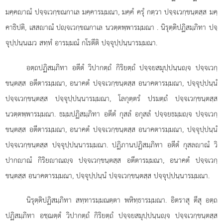
มคฺคาณํ ปจฺจเวกฺขณกาเล มคฺคารมฺมณา, มคฺคํ ครุํ กตฺวา ปจฺจเวกฺขนฺตสฺส มคฺ
คาธิปติ, เสสาณํ ปฺจเวกฺขณกาเล นวตฺตพฺพารมฺมณา
. นิรุตฺติปฏิสมฺภิทา ปจฺ
จุปฺปนฺนเมว สทฺทํ อารมฺมณํ กโรตีติ ปจฺจุปฺปนฺนารมฺมณา.
อตฺถปฏิสมฺภิทา อตีตํ วิปากตฺถํ กิริยตฺถํ ปจฺจยสมุปฺปนฺนฺจ ปจฺจเวกฺ
ขนฺตสฺส อตีตารมฺมณา, อนาคตํ ปจฺจเวกฺขนฺตสฺส อนาคตารมฺมณา, ปจฺจุปฺปนฺนํ
ปจฺจเวกฺขนฺตสฺส ปจฺจุปฺปนฺนารมฺมณา, โลกุตฺตรํ ปรมตฺถํ ปจฺจเวกฺขนฺตสฺส
นวตฺตพฺพารมฺมณา. ธมฺมปฏิสมฺภิทา อตีตํ กุสลํ อกุสลํ ปจฺจยธมฺมฺจ ปจฺจเวกฺ
ขนฺตสฺส อตีตารมฺมณา, อนาคตํ ปจฺจเวกฺขนฺตสฺส อนาคตารมฺมณา, ปจฺจุปฺปนฺนํ
ปจฺจเวกฺขนฺตสฺส ปจฺจุปฺปนฺนารมฺมณา. ปฏิภานปฏิสมฺภิทา อตีตํ กุสลาณํ วิ
ปากาณํ กิริยาณฺจ ปจฺจเวกฺขนฺตสฺส อตีตารมฺมณา, อนาคตํ ปจฺจเวกฺ
ขนฺตสฺส อนาคตารมฺมณา, ปจฺจุปฺปนฺนํ ปจฺจเวกฺขนฺตสฺส ปจฺจุปฺปนฺนารมฺมณา.
นิรุตฺติปฏิสมฺภิทา สทฺทารมฺมณตฺตา พหิทฺธารมฺมณา. อิตราสุ ตีสุ อตฺถ
ปฏิสมฺภิทา อชฺฌตฺตํ วิปากตฺถํ กิริยตฺถํ ปจฺจยสมุปฺปนฺนฺจ ปจฺจเวกฺขนฺตสฺส