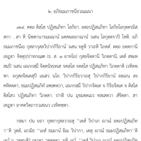
๒. อภิธมฺมภาชนียวณฺณนา
. ตตฺถ ติสฺโส ปฏิสมฺภิทา โลกิยา. อตฺถปฏิสมฺภิทา โลกิยโลกุตฺตรมิสฺ
๗๒๕
สกา
. สา หิ นิพฺพานารมฺมณานํ มคฺคผลาณานํ วเสน
โลกุตฺตราปิ โหติ. อภิ
ธมฺมภาชนีเย กุสลากุสลวิปากกิริยานํ วเสน จตูหิ วาเรหิ วิภตฺตํ. ตตฺถ ยตฺตกานิ
เหฏฺา จิตฺตุปฺปาทกณฺเฑ (ธ. ส. ๑ อาทโย) กุสลจิตฺตานิ วิภตฺตานิ, เตสํ สพฺเพ
สมฺปิ วเสน เอเกกสฺมึ จิตฺตนิทฺเทเส จตสฺโส จตสฺโส ปฏิสมฺภิทา วิภตฺตาติ เวทิตพฺ
พา. อกุสลจิตฺเตสุปิ เอเสว นโย. วิปากกิริยวาเรสุ วิปากกิริยานํ อตฺเถน สงฺ
คหิตตฺตา, ธมฺมปฏิสมฺภิทํ ฉฑฺเฑตฺวา, เอเกกสฺมึ วิปากจิตฺเต จ กิริยจิตฺเต จ ติสฺโส
ติสฺโสว ปฏิสมฺภิทา วิภตฺตา. ปาฬิ ปน มุขมตฺตเมว ทสฺเสตฺวา สํขิตฺตา. สา
เหฏฺา อาคตวิตฺถารวเสเนว เวทิตพฺพา.
กสฺมา ปน ยถา กุสลากุสลวาเรสุ ‘‘เตสํ วิปาเก าณํ อตฺถปฏิสมฺภิท
า’’ติ วุตฺตํ, เอวมิธ ‘‘เยสํ ธมฺมานํ อิเม วิปากา, เตสุ าณํ ธมฺมปฏิสมฺภิทา’’ติ
เอวํ น วุตฺตนฺติ? เหฏฺา วุตฺตตฺตา. ยทิ เอวํ, ‘‘เตสํ วิปาเก าณํ อตฺถปฏิสมฺภิท