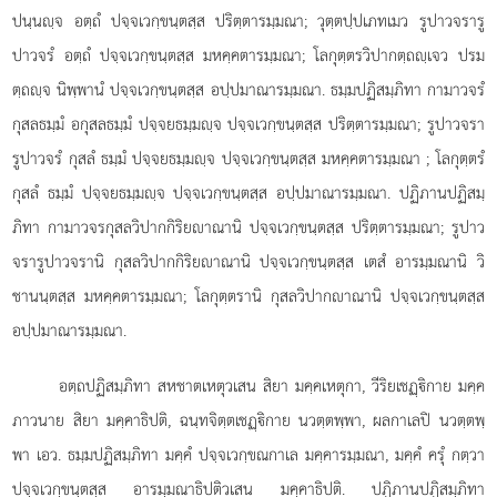
ปนฺนฺจ อตฺถํ ปจฺจเวกฺขนฺตสฺส ปริตฺตารมฺมณา; วุตฺตปฺปเภทเมว รูปาวจรารู
ปาวจรํ อตฺถํ ปจฺจเวกฺขนฺตสฺส มหคฺคตารมฺมณา; โลกุตฺตรวิปากตฺถฺเจว ปรม
ตฺถฺจ นิพฺพานํ ปจฺจเวกฺขนฺตสฺส อปฺปมาณารมฺมณา. ธมฺมปฏิสมฺภิทา กามาวจรํ
กุสลธมฺมํ อกุสลธมฺมํ ปจฺจยธมฺมฺจ ปจฺจเวกฺขนฺตสฺส ปริตฺตารมฺมณา; รูปาวจรา
รูปาวจรํ กุสลํ ธมฺมํ ปจฺจยธมฺมฺจ ปจฺจเวกฺขนฺตสฺส มหคฺคตารมฺมณา
; โลกุตฺตรํ
กุสลํ ธมฺมํ ปจฺจยธมฺมฺจ ปจฺจเวกฺขนฺตสฺส อปฺปมาณารมฺมณา. ปฏิภานปฏิสมฺ
ภิทา กามาวจรกุสลวิปากกิริยาณานิ ปจฺจเวกฺขนฺตสฺส ปริตฺตารมฺมณา; รูปาว
จรารูปาวจรานิ กุสลวิปากกิริยาณานิ ปจฺจเวกฺขนฺตสฺส เตสํ อารมฺมณานิ วิ
ชานนฺตสฺส มหคฺคตารมฺมณา; โลกุตฺตรานิ กุสลวิปากาณานิ ปจฺจเวกฺขนฺตสฺส
อปฺปมาณารมฺมณา.
อตฺถปฏิสมฺภิทา สหชาตเหตุวเสน สิยา มคฺคเหตุกา, วีริยเชฏฺิกาย มคฺค
ภาวนาย สิยา มคฺคาธิปติ, ฉนฺทจิตฺตเชฏฺิกาย นวตฺตพฺพา, ผลกาเลปิ นวตฺตพฺ
พา เอว. ธมฺมปฏิสมฺภิทา มคฺคํ ปจฺจเวกฺขณกาเล มคฺคารมฺมณา, มคฺคํ ครุํ กตฺวา
ปจฺจเวกฺขนฺตสฺส อารมฺมณาธิปติวเสน มคฺคาธิปติ. ปฏิภานปฏิสมฺภิทา