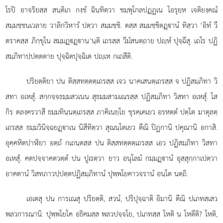
โรปิ อาจริยสฺส สนฺติเก กงฺขํ ฉินฺทิตฺวา ชมฺพุโกลปฏฺฏเน โอรุยฺห เจติยงฺคณํ
สมฺมชฺชนเวลาย วาลิกวิหารํ ปตฺวา สมฺมชฺชิ. ตสฺส สมฺมชฺชิตฏฺานํ ทิสฺวา ‘อิทํ วี
ตราคสฺส ภิกฺขุโน สมฺมฏฺฏฺาน’นฺติ เถรสฺส วีมํสนตฺถาย ปฺหํ ปุจฺฉึสุ. เถโร ปฏิ
สมฺภิทาปฺปตฺตตาย ปุจฺฉิตปุจฺฉิเต ปฺเห กเถสีติ.
ปริยตฺติยา ปน ติสฺสทตฺตตฺเถรสฺส เจว นาคเสนตฺเถรสฺส จ ปฏิสมฺภิทา วิ
สทา อเหสุํ. สกฺกจฺจธมฺมสวเนน สุธมฺมสามเณรสฺส ปฏิสมฺภิทา วิสทา อเหสุํ. โส
กิร ตลงฺครวาสี ธมฺมทินฺนตฺเถรสฺส ภาคิเนยฺโย ขุรคฺเคเยว อรหตฺตํ ปตฺโต มาตุลตฺ
เถรสฺส ธมฺมวินิจฺฉยฏฺาเน นิสีทิตฺวา สุณนฺโตเยว ตีณิ ปิฏกานิ ปคุณานิ อกาสิ.
อุคฺคหิตปาฬิยา อตฺถํ กเถนฺตสฺส ปน ติสฺสทตฺตตฺเถรสฺส เอว ปฏิสมฺภิทา วิสทา
อเหสุํ. คตปจฺจาคตวตฺตํ ปน ปูเรตฺวา ยาว อนุโลมํ กมฺมฏฺานํ
อุสฺสุกฺกาเปตฺวา
อาคตานํ วิสทภาวปฺปตฺตปฏิสมฺภิทานํ ปุพฺพโยคาวจรานํ อนฺโต นตฺถิ.
เอเตสุ ปน การเณสุ ปริยตฺติ, สวนํ, ปริปุจฺฉาติ อิมานิ ตีณิ ปเภทสฺเสว
พลวการณานิ. ปุพฺพโยโค อธิคมสฺส พลวปจฺจโย, ปเภทสฺส โหติ น โหตีติ? โหติ,