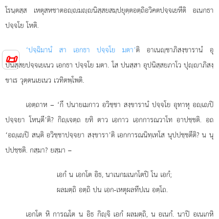
โรนฺตสฺส เหตุสหชาตอฺมฺนิสฺสยสมฺปยุตฺตอตฺถิอวิคตปจฺจเยหีติ อเนกธา
ปจฺจโย โหติ.
‘ปจฺฉิมานํ สา เอกธา ปจฺจโย มตา’
ติ อาเนฺชาภิสงฺขารานํ อุ
📜
ปนิสฺสยปจฺจเยเนว เอกธา ปจฺจโย มตา. โส ปนสฺสา อุปนิสฺสยภาโว ปุฺาภิสงฺ
ขาเร วุตฺตนเยเนว เวทิตพฺโพติ.
เอตฺถาห – ‘กึ ปนายเมกาว อวิชฺชา สงฺขารานํ ปจฺจโย อุทาหุ อฺเปิ
ปจฺจยา โหนฺตี’ติ? กิฺเจตฺถ ยทิ ตาว เอกาว เอกการณวาโท อาปชฺชติ. อถ
‘อฺเปิ สนฺติ อวิชฺชาปจฺจยา สงฺขารา’ติ เอกการณนิทฺเทโส นุปปชฺชตีติ? น นุ
ปปชฺชติ. กสฺมา? ยสฺมา –
เอกํ
น เอกโต อิธ, นาเนกมเนกโตปิ โน เอกํ;
ผลมตฺถิ อตฺถิ ปน เอก-เหตุผลทีปเน อตฺโถ.
เอกโต
หิ การณโต น อิธ กิฺจิ เอกํ ผลมตฺถิ, น อเนกํ. นาปิ อเนเกหิ