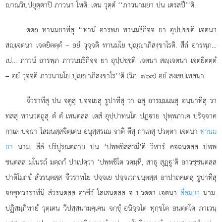
าณวิปฺปยุตฺตาปิ ภาวนา โหติ. เตน วุตฺตํ ‘‘ภาวนามยา ปน เตรสปี’’ติ.
ตตฺถ ทานมยาทีสุ ‘‘ทานํ อารพฺภ ทานมธิกิจฺจ ยา อุปฺปชฺชติ เจตนา
สฺเจตนา เจตยิตตฺตํ – อยํ วุจฺจติ ทานมโย ปุฺาภิสงฺขาโรติ. สีลํ อารพฺภ…
เป… ภาวนํ อารพฺภ ภาวนมธิกิจฺจ ยา อุปฺปชฺชติ เจตนา สฺเจตนา เจตยิตตฺตํ
– อยํ วุจฺจติ ภาวนามโย ปุฺาภิสงฺขาโร’’ติ (วิภ. ๗๖๙) อยํ สงฺเขปเทสนา.
จีวราทีสุ ปน จตูสุ ปจฺจเยสุ รูปาทีสุ วา ฉสุ อารมฺมเณสุ อนฺนาทีสุ วา
ทสสุ ทานวตฺถูสุ ตํ ตํ เทนฺตสฺส เตสํ อุปฺปาทนโต ปฏฺาย ปุพฺพภาเค ปริจฺจาค
กาเล ปจฺฉา โสมนสฺสจิตฺเตน อนุสฺสรเณ จาติ ตีสุ กาเลสุ ปวตฺตา เจตนา
ทานม
ยา
นาม. สีลํ ปริปูรณตฺถาย ปน ‘ปพฺพชิสฺสามี’ติ วิหารํ คจฺฉนฺตสฺส ปพฺพ
ชนฺตสฺส มโนรถํ มตฺถกํ ปาเปตฺวา ‘ปพฺพชิโต วตมฺหิ, สาธุ สุฏฺู’ติ อาวชฺชนฺตสฺส
ปาติโมกฺขํ สํวรนฺตสฺส จีวราทโย ปจฺจเย ปจฺจเวกฺขนฺตสฺส อาปาถคเตสุ รูปาทีสุ
จกฺขุทฺวาราทีนิ สํวรนฺตสฺส อาชีวํ โสเธนฺตสฺส จ ปวตฺตา เจตนา
สีลมยา
นาม.
ปฏิสมฺภิทายํ วุตฺเตน วิปสฺสนามคฺเคน จกฺขุํ อนิจฺจโต
ทุกฺขโต อนตฺตโต ภาเวนฺ