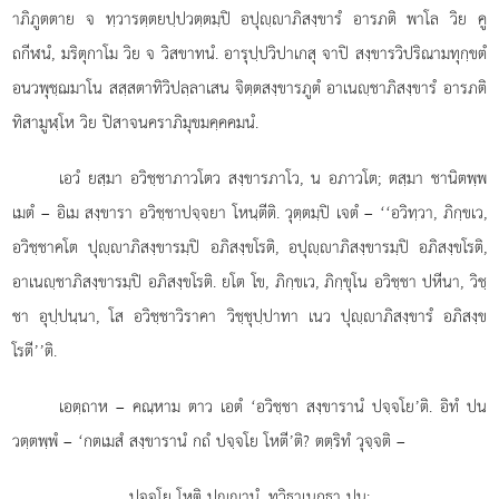
าภิภูตตาย จ ทฺวารตฺตยปฺปวตฺตมฺปิ อปุฺาภิสงฺขารํ อารภติ พาโล วิย คู
ถกีฬนํ, มริตุกาโม วิย จ วิสขาทนํ. อารุปฺปวิปาเกสุ จาปิ สงฺขารวิปริณามทุกฺขตํ
อนวพุชฺฌมาโน สสฺสตาทิวิปลฺลาเสน จิตฺตสงฺขารภูตํ อาเนฺชาภิสงฺขารํ อารภติ
ทิสามูฬฺโห วิย ปิสาจนคราภิมุขมคฺคคมนํ.
เอวํ ยสฺมา อวิชฺชาภาวโตว สงฺขารภาโว, น อภาวโต; ตสฺมา ชานิตพฺพ
เมตํ – อิเม สงฺขารา อวิชฺชาปจฺจยา โหนฺตีติ. วุตฺตมฺปิ เจตํ – ‘‘อวิทฺวา, ภิกฺขเว,
อวิชฺชาคโต ปุฺาภิสงฺขารมฺปิ อภิสงฺขโรติ, อปุฺาภิสงฺขารมฺปิ อภิสงฺขโรติ,
อาเนฺชาภิสงฺขารมฺปิ อภิสงฺขโรติ. ยโต
โข, ภิกฺขเว, ภิกฺขุโน อวิชฺชา ปหีนา, วิชฺ
ชา อุปฺปนฺนา, โส อวิชฺชาวิราคา วิชฺชุปฺปาทา เนว ปุฺาภิสงฺขารํ อภิสงฺข
โรตี’’ติ.
เอตฺถาห – คณฺหาม ตาว เอตํ ‘อวิชฺชา สงฺขารานํ ปจฺจโย’ติ. อิทํ ปน
วตฺตพฺพํ – ‘กตเมสํ สงฺขารานํ กถํ ปจฺจโย โหตี’ติ? ตตฺริทํ วุจฺจติ –
ปจฺจโย
โหติ ปุฺานํ, ทุวิธาเนกธา ปน;