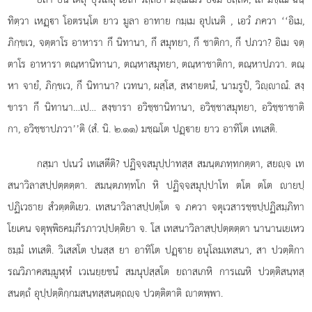
ทิตฺวา เหฏฺา โอตรนฺโต ยาว มูลา
อาทาย กมฺเม อุปเนติ
, เอวํ ภควา ‘‘อิเม,
ภิกฺขเว, จตฺตาโร อาหารา กึ นิทานา, กึ สมุทยา, กึ ชาติกา, กึ ปภวา? อิเม จตฺ
ตาโร อาหารา ตณฺหานิทานา, ตณฺหาสมุทยา, ตณฺหาชาติกา, ตณฺหาปภวา. ตณฺ
หา จายํ, ภิกฺขเว, กึ นิทานา? เวทนา, ผสฺโส, สฬายตนํ, นามรูปํ, วิฺาณํ. สงฺ
ขารา กึ นิทานา…เป… สงฺขารา อวิชฺชานิทานา, อวิชฺชาสมุทยา, อวิชฺชาชาติ
กา, อวิชฺชาปภวา’’ติ (สํ. นิ. ๒.๑๑) มชฺฌโต ปฏฺาย ยาว อาทิโต เทเสติ.
กสฺมา ปเนวํ เทเสตีติ? ปฏิจฺจสมุปฺปาทสฺส สมนฺตภทฺทกตฺตา, สยฺจ เท
สนาวิลาสปฺปตฺตตฺตา. สมนฺตภทฺทโก หิ ปฏิจฺจสมุปฺปาโท ตโต ตโต ายปฺ
ปฏิเวธาย สํวตฺตติเยว. เทสนาวิลาสปฺปตฺโต จ ภควา จตุเวสารชฺชปฺปฏิสมฺภิทา
โยเคน จตุพฺพิธคมฺภีรภาวปฺปตฺติยา จ. โส เทสนาวิลาสปฺปตฺตตฺตา นานานเยเหว
ธมฺมํ เทเสติ. วิเสสโต ปนสฺส ยา อาทิโต ปฏฺาย อนุโลมเทสนา, สา ปวตฺติกา
รณวิภาคสมฺมูฬฺหํ เวเนยฺยชนํ สมนุปสฺสโต ยถาสเกหิ การเณหิ ปวตฺติสนฺทสฺ
สนตฺถํ อุปฺปตฺติกฺกมสนฺทสฺสนตฺถฺจ ปวตฺติตาติ าตพฺพา.