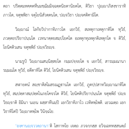
ตถา ปริตฺตมหคฺคตหีนมชฺฌิมมิจฺฉตฺตนิยตานิยตโต, ติวิธา ปุฺาภิสงฺขาราทิ
ภาวโต, จตุพฺพิธา จตุโยนิสํวตฺตนโต, ปฺจวิธา ปฺจคติคามิโต.
วิฺาณํ
โลกิยวิปากาทิภาวโต เอกวิธํ, สเหตุกาเหตุกาทิโต ทุวิธํ,
ภวตฺตยปริยาปนฺนโต เวทนาตฺตยสมฺปโยคโต อเหตุกทุเหตุกติเหตุกโต จ ติวิธํ,
โยนิคติวเสน จตุพฺพิธํ ปฺจวิธฺจ.
นามรูปํ วิฺาณสนฺนิสฺสยโต กมฺมปจฺจยโต จ เอกวิธํ, สารมฺมณานา
รมฺมณโต ทุวิธํ, อตีตาทิโต ติวิธํ, โยนิคติวเสน จตุพฺพิธํ ปฺจวิธฺจ.
สฬายตนํ สฺชาติสโมสรณฏฺานโต เอกวิธํ, ภูตปฺปสาทวิฺาณาทิโต
ทุวิธํ, สมฺปตฺตาสมฺปตฺตโนภยโคจรโต ติวิธํ, โยนิคติปริยาปนฺนโต จตุพฺพิธํ ปฺจ
วิธฺจาติ อิมินา นเยน ผสฺสาทีนมฺปิ เอกวิธาทิภาโว เวทิตพฺโพติ. เอวเมตฺถ เอก
วิธาทิโตปิ วิฺาตพฺโพ วินิจฺฉโย.
‘องฺคานฺจ
ววตฺถานา’
ติ โสกาทโย เจตฺถ ภวจกฺกสฺส อวิจฺเฉททสฺสนตฺถํ