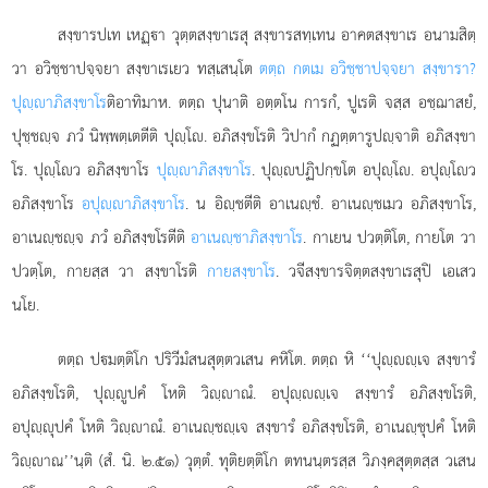
สงฺขารปเท
เหฏฺา วุตฺตสงฺขาเรสุ สงฺขารสทฺเทน อาคตสงฺขาเร อนามสิตฺ
วา อวิชฺชาปจฺจยา สงฺขาเรเยว ทสฺเสนฺโต
ตตฺถ กตเม อวิชฺชาปจฺจยา สงฺขารา?
ปุฺาภิสงฺขาโร
ติอาทิมาห. ตตฺถ ปุนาติ อตฺตโน การกํ, ปูเรติ จสฺส อชฺฌาสยํ,
ปุชฺชฺจ ภวํ นิพฺพตฺเตตีติ ปุฺโ. อภิสงฺขโรติ วิปากํ กฏตฺตารูปฺจาติ อภิสงฺขา
โร. ปุฺโว อภิสงฺขาโร
ปุฺาภิสงฺขาโร
. ปุฺปฏิปกฺขโต อปุฺโ. อปุฺโว
อภิสงฺขาโร
อปุฺาภิสงฺขาโร
. น อิฺชตีติ อาเนฺชํ. อาเนฺชเมว อภิสงฺขาโร,
อาเนฺชฺจ ภวํ อภิสงฺขโรตีติ
อาเนฺชาภิสงฺขาโร
. กาเยน ปวตฺติโต, กายโต วา
ปวตฺโต, กายสฺส วา สงฺขาโรติ
กายสงฺขาโร
. วจีสงฺขารจิตฺตสงฺขาเรสุปิ เอเสว
นโย.
ตตฺถ ปมตฺติโก ปริวีมํสนสุตฺตวเสน คหิโต. ตตฺถ หิ ‘‘ปุฺฺเจ สงฺขารํ
อภิสงฺขโรติ, ปุฺูปคํ โหติ วิฺาณํ. อปุฺฺเจ สงฺขารํ อภิสงฺขโรติ,
อปุฺุปคํ โหติ วิฺาณํ. อาเนฺชฺเจ สงฺขารํ อภิสงฺขโรติ, อาเนฺชุปคํ โหติ
วิฺาณ’’นฺติ (สํ. นิ. ๒.๕๑) วุตฺตํ. ทุติยตฺติโก ตทนนฺตรสฺส วิภงฺคสุตฺตสฺส วเสน