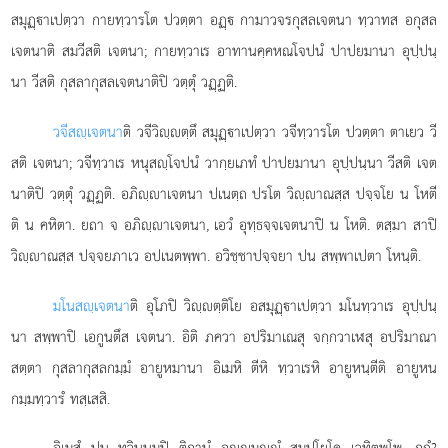
สมุฏฺาเปตฺวา กายทฺวารโต ปวตฺตา
อฏฺ กามาวจรกุสลเจตนา ทฺวาทส อกุสล
เจตนาติ สมวีสติ เจตนา; กายทฺวาเร อาทานคฺคหณโจปนํ ปาปยมานา อุปฺปนฺ
นา วีสติ กุสลากุสลเจตนาติปิ วตฺตุํ วฏฺฏติ.
วจีสฺเจตนา
ติ
วจีวิฺตฺตึ สมุฏฺาเปตฺวา วจีทฺวารโต ปวตฺตา ตาเยว วี
สติ เจตนา; วจีทฺวาเร หนุสฺโจปนํ วากฺยเภทํ ปาปยมานา อุปฺปนฺนา วีสติ เจต
นาติปิ วตฺตุํ วฏฺฏติ. อภิฺาเจตนา ปเนตฺถ ปรโต วิฺาณสฺส ปจฺจโย น โหตี
ติ น คหิตา. ยถา จ อภิฺาเจตนา, เอวํ อุทฺธจฺจเจตนาปิ น โหติ. ตสฺมา สาปิ
วิฺาณสฺส ปจฺจยภาเว อปเนตพฺพา. อวิชฺชาปจฺจยา ปน สพฺพาเปตา โหนฺติ.
มโนสฺเจตนา
ติ อุโภปิ วิฺตฺติโย อสมุฏฺาเปตฺวา มโนทฺวาเร อุปฺปนฺ
นา สพฺพาปิ เอกูนตึส เจตนา. อิติ ภควา อปริมาเณสุ จกฺกวาเฬสุ อปริมาณา
สตฺตา กุสลากุสลกมฺมํ อายูหมานา อิเมหิ ตีหิ ทฺวาเรหิ อายูหนฺตีติ อายูหน
กมฺมทฺวารํ ทสฺเสสิ.
อิเมสํ ปน ทฺวินฺนมฺปิ ติกานํ อฺมฺํ สมฺปโยโค เวทิตพฺโพ. กถํ?