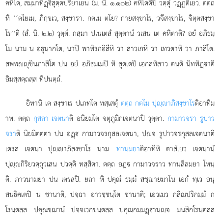
คหิโต, สมฺมาทิฏฺิสุตฺตปริยาเยน (ม. นิ. ๑.๑๐๒) คหิโตติปิ วตฺตุํ วฏฺฏติเยว. ตตฺถ
หิ ‘‘ตโยเม, ภิกฺขเว, สงฺขารา. กตเม ตโย? กายสงฺขาโร, วจีสงฺขาโร, จิตฺตสงฺขา
โร’’ติ (สํ. นิ. ๒.๒) วุตฺตํ. กสฺมา ปเนเตสํ สุตฺตานํ วเสน เต คหิตาติ? อยํ อภิธมฺ
โม นาม
น อธุนากโต, นาปิ พาหิรกอิสีหิ วา สาวเกหิ วา เทวตาหิ
วา ภาสิโต.
สพฺพฺุชินภาสิโต ปน อยํ. อภิธมฺเมปิ หิ สุตฺเตปิ เอกสทิสาว ตนฺติ นิทฺทิฏฺาติ
อิมสฺสตฺถสฺส ทีปนตฺถํ.
อิทานิ เต สงฺขาเร ปเภทโต ทสฺเสตุํ
ตตฺถ กตโม ปุฺาภิสงฺขาโร
ติอาทิม
าห. ตตฺถ
กุสลา เจตนา
ติ อนิยมโต จตุภูมิกเจตนาปิ วุตฺตา.
กามาวจรา รูปาว
จรา
ติ นิยมิตตฺตา ปน อฏฺ กามาวจรกุสลเจตนา, ปฺจ รูปาวจรกุสลเจตนาติ
เตรส เจตนา ปุฺาภิสงฺขาโร
นาม.
ทานมยา
ติอาทีหิ ตาสํเยว เจตนานํ
ปุฺกิริยวตฺถุวเสน ปวตฺติ ทสฺสิตา. ตตฺถ อฏฺ กามาวจราว ทานสีลมยา โหนฺ
ติ. ภาวนามยา ปน เตรสปิ. ยถา หิ ปคุณํ ธมฺมํ สชฺฌายมาโน เอกํ ทฺเว อนุ
สนฺธิคเตปิ น ชานาติ, ปจฺฉา อาวชฺชนฺโต ชานาติ; เอวเมว กสิณปริกมฺมํ ก
โรนฺตสฺส ปคุณชฺฌานํ ปจฺจเวกฺขนฺตสฺส ปคุณกมฺมฏฺานฺจ มนสิกโรนฺตสฺส