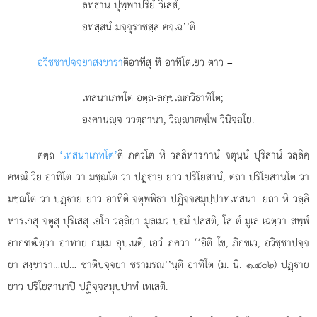
ลทฺธาน ปุพฺพาปริยํ วิเสสํ,
อทสฺสนํ มจฺจุราชสฺส คจฺเฉ’’ติ.
อวิชฺชาปจฺจยา
สงฺขารา
ติอาทีสุ หิ อาทิโตเยว ตาว –
เทสนาเภทโต อตฺถ-ลกฺขเณกวิธาทิโต;
องฺคานฺจ ววตฺถานา, วิฺาตพฺโพ วินิจฺฉโย.
ตตฺถ
‘เทสนาเภทโต’
ติ ภควโต หิ วลฺลิหารกานํ จตุนฺนํ ปุริสานํ วลฺลิคฺ
คหณํ วิย อาทิโต วา มชฺฌโต วา ปฏฺาย ยาว ปริโยสานํ, ตถา ปริโยสานโต วา
มชฺฌโต วา ปฏฺาย ยาว อาทีติ จตุพฺพิธา ปฏิจฺจสมุปฺปาทเทสนา. ยถา หิ วลฺลิ
หารเกสุ จตูสุ ปุริเสสุ เอโก วลฺลิยา มูลเมว ปมํ ปสฺสติ, โส ตํ มูเล เฉตฺวา สพฺพํ
อากฑฺฒิตฺวา อาทาย กมฺเม อุปเนติ, เอวํ ภควา ‘‘อิติ โข, ภิกฺขเว, อวิชฺชาปจฺจ
ยา สงฺขารา…เป… ชาติปจฺจยา ชรามรณ’’นฺติ อาทิโต (ม. นิ. ๑.๔๐๒) ปฏฺาย
ยาว ปริโยสานาปิ ปฏิจฺจสมุปฺปาทํ เทเสติ.