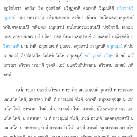
ยุฏฺิตโจรา อทฺธิเก วิย กุสลจิตฺตํ ปริยุฏฺาติ คณฺหาติ วิลุมฺปตีติ
อวิชฺชาปริ
ยุฏฺานํ
. ยถา นครทฺวาเร ปลิฆสงฺขาตาย ลงฺคิยา ปติตาย อนฺโตนคเร มนุสฺสานํ
พหินครคมนมฺปิ พหินคเร มนุสฺสานํ อนฺโตนครปเวสนมฺปิ ปจฺฉิชฺชติ, เอวเมว
ยสฺส สกฺกายนคเร อยํ ปติตา ตสฺส นิพฺพานสมฺปาปกํ าณคมนํ ปจฺฉิชฺชตีติ
อ
วิชฺชาลงฺคี
นาม โหติ. อกุสลฺจ ตํ มูลฺจ, อกุสลานํ วา มูลนฺติ
อกุสลมูลํ
. ตํ ปน
น อฺํ, อิธาธิปฺเปโต โมโหติ โมโห อกุสลมูลํ.
อยํ วุจฺจติ อวิชฺชา
ติ อยํ เอวํ
ลกฺขณา อวิชฺชา นามาติ วุจฺจติ. เอวํ ปฺจวีสติปทวเสน อวิชฺชาย ลกฺขณํ เวทิ
ตพฺพํ.
เอวํลกฺขณา ปนายํ อวิชฺชา ทุกฺขาทีสุ อฺาณนฺติ วุตฺตาปิ ทุกฺขสจฺจสฺส
เอกเทโส โหติ, สหชาตา โหติ, ตํ อารมฺมณํ กโรติ, ฉาเทติ; สมุทยสจฺจสฺส น เอก
เทโส โหติ, สหชาตา โหติ, ตํ อารมฺมณํ กโรติ, ฉาเทติ; นิโรธสจฺจสฺส เนว เอก
เทโส โหติ, น สหชาตา, น ตํ อารมฺมณํ กโรติ, เกวลํ ฉาเทติ; มคฺคสจฺจสฺสาปิ น
เอกเทโส, น สหชาตา, น ตํ อารมฺมณํ กโรติ, เกวลํ ฉาเทติ. ทุกฺขารมฺมณตา อวิชฺ