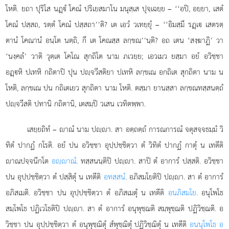
โหติ. ยถา ปุริโส นฏฺํ โคณํ ปริเยสมาโน มนุสฺเส ปุจฺเฉยฺย – ‘‘อปิ, อยฺยา, เสตํ
โคณํ ปสฺสถ, รตฺตํ โคณํ ปสฺสถา’’ติ? เต เอวํ วเทยฺยุํ – ‘‘อิมสฺมึ รฏฺเ เสตรตฺ
ตานํ โคณานํ อนฺโต นตฺถิ, กึ เต โคณสฺส ลกฺขณ’’นฺติ? อถ เตน ‘สงฺฆาฏิ’ วา
‘นงฺคลํ’ วาติ วุตฺเต โคโณ สุกถิโต นาม ภเวยฺย; เอวเมว ยสฺมา อยํ อวิชฺชา
อฏฺหิ ปเทหิ กถิตาปิ ปุน ปฺจวีสติยา ปเทหิ ลกฺขเณ อกถิเต สุกถิตา
นาม น
โหติ, ลกฺขเณ ปน กถิเตเยว สุกถิตา นาม โหติ. ตสฺมา ยานสฺสา ลกฺขณทสฺสนตฺถํ
ปฺจวีสติ ปทานิ กถิตานิ, เตสมฺปิ วเสน เวทิตพฺพา.
เสยฺยถิทํ – าณํ นาม ปฺา. สา อตฺถตฺถํ การณการณํ จตุสจฺจธมฺมํ วิ
ทิตํ ปากฏํ กโรติ. อยํ ปน อวิชฺชา อุปฺปชฺชิตฺวา ตํ วิทิตํ ปากฏํ กาตุํ น เทตีติ
าณปจฺจนีกโต
อฺาณํ
. ทสฺสนนฺติปิ ปฺา. สาปิ ตํ อาการํ ปสฺสติ. อวิชฺชา
ปน อุปฺปชฺชิตฺวา ตํ ปสฺสิตุํ น เทตีติ
อทสฺสนํ
. อภิสมโยติปิ ปฺา. สา ตํ อาการํ
อภิสเมติ. อวิชฺชา ปน อุปฺปชฺชิตฺวา ตํ อภิสเมตุํ น เทตีติ
อนภิสมโย
. อนุโพโธ
สมฺโพโธ ปฏิเวโธติปิ ปฺา. สา ตํ อาการํ อนุพุชฺฌติ สมฺพุชฺฌติ ปฏิวิชฺฌติ. อ
วิชฺชา ปน อุปฺปชฺชิตฺวา ตํ อนุพุชฺฌิตุํ สํพุชฺฌิตุํ ปฏิวิชฺฌิตุํ น เทตีติ
อนนุโพโธ อ