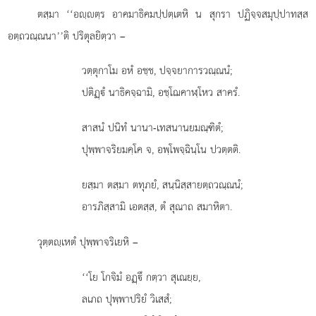
ตสฺมา ‘‘อฺตฺร อาคมาธิคมปฺปตฺเตหิ น สุกรา ปฏิจฺจสมุปฺปาทสฺส
อตฺถวณฺณนา’’ติ ปริตุลยิตฺวา –
วตฺตุกาโม อหํ อชฺช, ปจฺจยาการวณฺณนํ;
ปติฏฺํ นาธิคจฺฉามิ, อชฺโฌคาฬฺโหว สาครํ.
สาสนํ
ปนิทํ นานา-เทสนานยมณฺฑิตํ;
ปุพฺพาจริยมคฺโค จ, อพฺโพจฺฉินฺโน ปวตฺตติ.
ยสฺมา ตสฺมา ตทุภยํ, สนฺนิสฺสายตฺถวณฺณนํ;
อารภิสฺสามิ เอตสฺส, ตํ สุณาถ สมาหิตา.
วุตฺตฺเหตํ ปุพฺพาจริเยหิ –
‘‘โย โกจิมํ อฏฺึ กตฺวา สุเณยฺย,
ลเภถ ปุพฺพาปริยํ วิเสสํ;