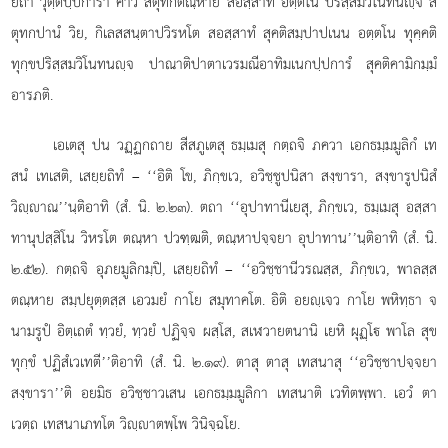
ยถา วุตฺตปฺปการา คาวี
สีตุทกตณฺหาย สอสฺสาทํ อตฺตโน ปริสฺสมวิโนทนฺจ สี
ตุทกปานํ วิย, กิเลสสนฺตาปวิรหโต สอสฺสาทํ สุคติสมฺปาปเนน อตฺตโน ทุคฺคติ
ทุกฺขปริสฺสมวิโนทนฺจ ปาณาติปาตาเวรมณีอาทิมเนกปฺปการํ สุคติคามิกมฺมํ
อารภติ.
เอเตสุ ปน วฏฺฏกถาย สีสภูเตสุ ธมฺเมสุ กตฺถจิ ภควา
เอกธมฺมมูลิกํ เท
สนํ เทเสติ, เสยฺยถิทํ – ‘‘อิติ โข, ภิกฺขเว, อวิชฺชูปนิสา สงฺขารา, สงฺขารูปนิสํ
วิฺาณ’’นฺติอาทิ (สํ. นิ. ๒.๒๓). ตถา ‘‘อุปาทานีเยสุ, ภิกฺขเว, ธมฺเมสุ อสฺสา
ทานุปสฺสิโน วิหรโต ตณฺหา ปวฑฺฒติ, ตณฺหาปจฺจยา อุปาทาน’’นฺติอาทิ (สํ. นิ.
๒.๕๒). กตฺถจิ อุภยมูลิกมฺปิ, เสยฺยถิทํ – ‘‘อวิชฺชานีวรณสฺส, ภิกฺขเว, พาลสฺส
ตณฺหาย สมฺปยุตฺตสฺส เอวมยํ กาโย สมุทาคโต. อิติ อยฺเจว กาโย พหิทฺธา จ
นามรูปํ อิตฺเถตํ
ทฺวยํ, ทฺวยํ ปฏิจฺจ ผสฺโส, สเฬวายตนานิ เยหิ ผุฏฺโ พาโล สุข
ทุกฺขํ ปฏิสํเวเทตี’’ติอาทิ (สํ. นิ. ๒.๑๙). ตาสุ ตาสุ เทสนาสุ ‘‘อวิชฺชาปจฺจยา
สงฺขารา’’ติ อยมิธ อวิชฺชาวเสน เอกธมฺมมูลิกา เทสนาติ เวทิตพฺพา. เอวํ ตา
เวตฺถ เทสนาเภทโต วิฺาตพฺโพ วินิจฺฉโย.