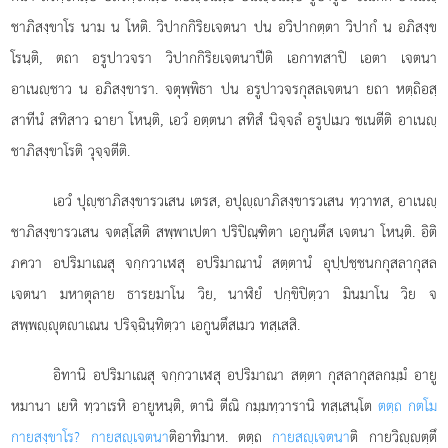
ชาภิสงฺขาโร นาม น โหติ. วิปากกิริยเจตนา ปน อวิปากตฺตา วิปากํ น อภิสงฺข
โรนฺติ, ตถา อรูปาวจรา วิปากกิริยเจตนาปีติ เอกาทสาปิ เอตา เจตนา
อาเนฺชาว น อภิสงฺขารา. จตุพฺพิธา ปน อรูปาวจรกุสลเจตนา ยถา หตฺถิอสฺ
สาทีนํ สทิสาว ฉายา โหนฺติ, เอวํ อตฺตนา สทิสํ นิจฺจลํ อรูปเมว ชเนตีติ อาเนฺ
ชาภิสงฺขาโรติ วุจฺจตีติ.
เอวํ ปุฺชาภิสงฺขารวเสน เตรส, อปุฺาภิสงฺขารวเสน ทฺวาทส, อาเนฺ
ชาภิสงฺขารวเสน จตสฺโสติ สพฺพาเปตา ปริปิณฺฑิตา เอกูนตึส เจตนา โหนฺติ. อิติ
ภควา อปริมาเณสุ จกฺกวาเฬสุ อปริมาณานํ สตฺตานํ อุปฺปชฺชนกกุสลากุสล
เจตนา มหาตุลาย ธารยมาโน วิย, นาฬิยํ ปกฺขิปิตฺวา มินมาโน วิย จ
สพฺพฺุตาเณน ปริจฺฉินฺทิตฺวา เอกูนตึสเมว ทสฺเสสิ.
อิทานิ
อปริมาเณสุ จกฺกวาเฬสุ อปริมาณา สตฺตา กุสลากุสลกมฺมํ อายู
หมานา เยหิ ทฺวาเรหิ อายูหนฺติ, ตานิ ตีณิ กมฺมทฺวารานิ ทสฺเสนฺโต
ตตฺถ กตโม
กายสงฺขาโร? กายสฺเจตนา
ติอาทิมาห. ตตฺถ
กายสฺเจตนา
ติ กายวิฺตฺตึ