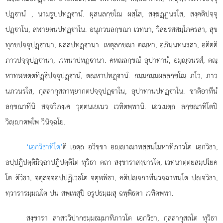
ปฏฺานํ
, นามรูปปทฏฺานํ. ผุสนลกฺขโณ ผสฺโส, สงฺฆฏฺฏนรโส, สงฺคติปจฺจุ
ปฏฺาโน, สฬายตนปทฏฺาโน. อนุภวนลกฺขณา เวทนา, วิสยรสสมฺโภครสา, สุข
ทุกฺขปจฺจุปฏฺานา, ผสฺสปทฏฺานา. เหตุลกฺขณา ตณฺหา, อภินนฺทนรสา, อติตฺติ
ภาวปจฺจุปฏฺานา, เวทนาปทฏฺานา. คหณลกฺขณํ อุปาทานํ, อมุฺจนรสํ, ตณฺ
หาทฬฺหตฺตทิฏฺิปจฺจุปฏฺานํ, ตณฺหาปทฏฺานํ. กมฺมกมฺมผลลกฺขโณ ภโว, ภาว
นภวนรโส, กุสลากุสลาพฺยากตปจฺจุปฏฺาโน, อุปาทานปทฏฺาโน. ชาติอาทีนํ
ลกฺขณาทีนิ สจฺจวิภงฺเค วุตฺตนเยเนว เวทิตพฺพานิ. เอวเมตฺถ ลกฺขณาทิโตปิ
วิฺาตพฺโพ วินิจฺฉโย.
‘เอกวิธาทิโต’
ติ เอตฺถ อวิชฺชา อฺาณาทสฺสนโมหาทิภาวโต เอกวิธา,
อปฺปฏิปตฺติมิจฺฉาปฏิปตฺติโต ทุวิธา ตถา สงฺขาราสงฺขารโต, เวทนาตฺตยสมฺปโยค
โต ติวิธา, จตุสจฺจอปฺปฏิเวธโต
จตุพฺพิธา, คติปฺจกาทีนวจฺฉาทนโต ปฺจวิธา,
ทฺวารารมฺมณโต ปน สพฺเพสุปิ อรูปธมฺเมสุ ฉพฺพิธตา เวทิตพฺพา.
สงฺขารา สาสววิปากธมฺมธมฺมาทิภาวโต เอกวิธา, กุสลากุสลโต ทุวิธา