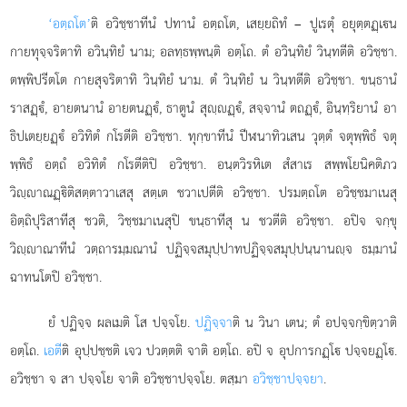
‘อตฺถโต’
ติ อวิชฺชาทีนํ ปทานํ อตฺถโต, เสยฺยถิทํ – ปูเรตุํ อยุตฺตฏฺเน
กายทุจฺจริตาทิ อวินฺทิยํ นาม; อลทฺธพฺพนฺติ อตฺโถ. ตํ อวินฺทิยํ วินฺทตีติ อวิชฺชา.
ตพฺพิปรีตโต กายสุจริตาทิ วินฺทิยํ นาม. ตํ วินฺทิยํ น วินฺทตีติ อวิชฺชา. ขนฺธานํ
ราสฏฺํ, อายตนานํ อายตนฏฺํ, ธาตูนํ สุฺฏฺํ, สจฺจานํ ตถฏฺํ, อินฺทฺริยานํ อา
ธิปเตยฺยฏฺํ อวิทิตํ กโรตีติ อวิชฺชา. ทุกฺขาทีนํ ปีฬนาทิวเสน วุตฺตํ จตุพฺพิธํ จตุ
พฺพิธํ อตฺถํ อวิทิตํ กโรตีติปิ อวิชฺชา. อนฺตวิรหิเต สํสาเร สพฺพโยนิคติภว
วิฺาณฏฺิติสตฺตาวาเสสุ สตฺเต ชวาเปตีติ อวิชฺชา. ปรมตฺถโต อวิชฺชมาเนสุ
อิตฺถิปุริสาทีสุ ชวติ, วิชฺชมาเนสุปิ ขนฺธาทีสุ น ชวตีติ อวิชฺชา. อปิจ จกฺขุ
วิฺาณาทีนํ วตฺถารมฺมณานํ ปฏิจฺจสมุปฺปาทปฏิจฺจสมุปฺปนฺนานฺจ ธมฺมานํ
ฉาทนโตปิ อวิชฺชา.
ยํ ปฏิจฺจ ผลเมติ โส ปจฺจโย.
ปฏิจฺจา
ติ น วินา เตน; ตํ อปจฺจกฺขิตฺวาติ
อตฺโถ.
เอตี
ติ อุปฺปชฺชติ เจว ปวตฺตติ จาติ อตฺโถ. อปิ จ อุปการกฏฺโ ปจฺจยฏฺโ.
อวิชฺชา จ สา ปจฺจโย จาติ อวิชฺชาปจฺจโย. ตสฺมา
อวิชฺชาปจฺจยา
.