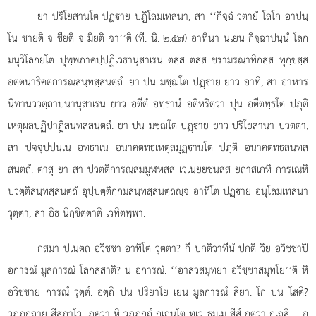
ยา
ปริโยสานโต ปฏฺาย ปฏิโลมเทสนา, สา ‘‘กิจฺฉํ วตายํ โลโก อาปนฺ
โน ชายติ จ ชียติ จ มียติ จา’’ติ (ที. นิ. ๒.๕๗) อาทินา นเยน กิจฺฉาปนฺนํ โลก
มนุวิโลกยโต ปุพฺพภาคปฺปฏิเวธานุสาเรน ตสฺส ตสฺส ชรามรณาทิกสฺส ทุกฺขสฺส
อตฺตนาธิคตการณสนฺทสฺสนตฺถํ. ยา ปน มชฺฌโต ปฏฺาย ยาว อาทิ, สา อาหาร
นิทานววตฺถาปนานุสาเรน ยาว อตีตํ อทฺธานํ อติหริตฺวา ปุน อตีตทฺธโต ปภุติ
เหตุผลปฏิปาฏิสนฺทสฺสนตฺถํ. ยา ปน มชฺฌโต ปฏฺาย ยาว ปริโยสานา ปวตฺตา,
สา ปจฺจุปฺปนฺเน อทฺธาเน อนาคตทฺธเหตุสมุฏฺานโต ปภุติ อนาคตทฺธสนฺทสฺ
สนตฺถํ. ตาสุ ยา สา ปวตฺติการณสมฺมูฬฺหสฺส เวเนยฺยชนสฺส ยถาสเกหิ การเณหิ
ปวตฺติสนฺทสฺสนตฺถํ อุปฺปตฺติกฺกมสนฺทสฺสนตฺถฺจ อาทิโต ปฏฺาย อนุโลมเทสนา
วุตฺตา, สา อิธ นิกฺขิตฺตาติ เวทิตพฺพา.
กสฺมา
ปเนตฺถ อวิชฺชา อาทิโต วุตฺตา? กึ ปกติวาทีนํ ปกติ วิย อวิชฺชาปิ
อการณํ มูลการณํ โลกสฺสาติ? น อการณํ. ‘‘อาสวสมุทยา อวิชฺชาสมุทโย’’ติ หิ
อวิชฺชาย การณํ วุตฺตํ. อตฺถิ
ปน ปริยาโย เยน มูลการณํ สิยา. โก ปน โสติ?
วฏฺฏกถาย สีสภาโว. ภควา หิ วฏฺฏกถํ กเถนฺโต ทฺเว ธมฺเม สีสํ กตฺวา กเถสิ – อ