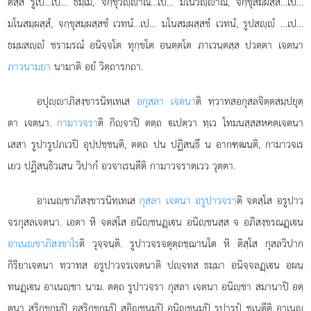
ตสฺส รูเป…เป… ธมฺเม, จกฺขุวิฺาณํ…เป… มโนวิฺาณํ, จกฺขุสมฺผสฺสํ…เป…
มโนสมฺผสฺสํ, จกฺขุสมฺผสฺสชํ เวทนํ…เป… มโนสมฺผสฺสชํ เวทนํ, รูปสฺํ
…เป…
ธมฺมสฺํ ชรามรณํ อนิจฺจโต ทุกฺขโต อนตฺตโต ภาเวนฺตสฺส ปวตฺตา เจตนา
ภาวนามยา
นามาติ อยํ วิตฺถารกถา.
อปุฺาภิสงฺขารนิทฺเทเส
อกุสลา เจตนา
ติ ทฺวาทสอกุสลจิตฺตสมฺปยุตฺ
ตา เจตนา.
กามาวจรา
ติ กิฺจาปิ ตตฺถ
เปตฺวา ทฺเว โทมนสฺสสหคตเจตนา
เสสา รูปารูปภเวปิ อุปฺปชฺชนฺติ, ตตฺถ ปน ปฏิสนฺธึ น อากฑฺฒนฺติ, กามาวจเร
เยว ปฏิสนฺธิวเสน วิปากํ อวจาเรนฺตีติ กามาวจราตฺเวว วุตฺตา.
อาเนฺชาภิสงฺขารนิทฺเทเส
กุสลา เจตนา อรูปาวจรา
ติ จตสฺโส อรูปาว
จรกุสลเจตนา. เอตา หิ จตสฺโส อนิฺชนฏฺเน อนิฺชนสฺส จ อภิสงฺขรณฏฺเน
อาเนฺชาภิสงฺขาโร
ติ วุจฺจนฺติ. รูปาวจรจตุตฺถชฺฌานโต หิ ติสฺโส กุสลวิปาก
กิริยาเจตนา ทฺวาทส อรูปาวจรเจตนาติ ปฺจทส ธมฺมา อนิจฺจลฏฺเน อผนฺ
ทนฏฺเน อาเนฺชา นาม. ตตฺถ รูปาวจรา กุสลา เจตนา อนิฺชา สมานาปิ อตฺ
ตนา สริกฺขกมฺปิ อสริกฺขกมฺปิ สอิฺชนมฺปิ อนิฺชนมฺปิ รูปารูปํ ชเนตีติ อาเนฺ