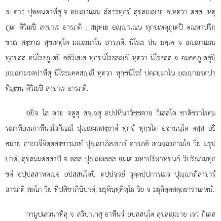
เข ตาว ปุพฺพนฺตาทีสุ จ อฺาเณน สํสารทุกฺขํ สุขสฺาย คเหตฺวา ตสฺส เหตุ
ภูเต ติวิเธปิ สงฺขาเร อารภติ
, สมุทเย อฺาเณน ทุกฺขเหตุภูเตปิ ตณฺหาปริกฺ
ขาเร สงฺขาเร สุขเหตุโต มฺมาโน อารภติ, นิโรเธ ปน มคฺเค จ อฺาเณน
ทุกฺขสฺส อนิโรธภูเตปิ คติวิเสเส ทุกฺขนิโรธสฺี
หุตฺวา นิโรธสฺส จ อมคฺคภูเตสุปิ
ยฺามรตปาทีสุ นิโรธมคฺคสฺี หุตฺวา ทุกฺขนิโรธํ ปตฺถยมาโน ยฺามรตปา
ทิมุเขน ติวิเธปิ สงฺขาเร อารภติ.
อปิจ โส ตาย จตูสุ สจฺเจสุ อปฺปหีนาวิชฺชตาย วิเสสโต ชาติชราโรคม
รณาทิอเนกาทีนวโวกิณฺณํ ปุฺผลสงฺขาตํ ทุกฺขํ ทุกฺขโต อชานนฺโต ตสฺส อธิ
คมาย กายวจีจิตฺตสงฺขารเภทํ ปุฺาภิสงฺขารํ อารภติ เทวจฺฉรกามโก วิย มรุป
ปาตํ; สุขสมฺมตสฺสาปิ จ ตสฺส ปุฺผลสฺส อนฺเต มหาปริฬาหชนกํ วิปริณามทุกฺ
ขตํ อปฺปสฺสาทตฺจ อปสฺสนฺโตปิ ตปฺปจฺจยํ วุตฺตปฺปการเมว ปุฺาภิสงฺขารํ
อารภติ สลโภ วิย ทีปสิขาภินิปาตํ, มธุพินฺทุคิทฺโธ วิย จ มธุลิตฺตสตฺถธาราเลหนํ.
กามูปเสวนาทีสุ จ สวิปาเกสุ อาทีนวํ อปสฺสนฺโต สุขสฺาย เจว กิเลส