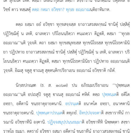
โต สุกถิโต โหติ. ตสฺมา เทสนากุสโล สตฺถา สงฺขารานํ ชนกตฺเถน ปิตุสทิสํ อ
วิชฺชํ ตาว ทสฺเสตุํ
ตตฺถ กตมา อวิชฺชา? ทุกฺเข อฺาณ
นฺติอาทิมาห.
ตตฺถ ยสฺมา อยํ อวิชฺชา ทุกฺขสจฺจสฺส ยาถาวสรสลกฺขณํ ชานิตุํ ปสฺสิตุํ
ปฏิวิชฺฌิตุํ น เทติ, ฉาเทตฺวา ปริโยนนฺธิตฺวา คนฺเถตฺวา ติฏฺติ, ตสฺมา ‘‘ทุกฺเข
อฺาณ’’นฺติ วุจฺจติ. ตถา ยสฺมา ทุกฺขสมุทยสฺส ทุกฺขนิโรธสฺส ทุกฺขนิโรธคามินิ
ยา ปฏิปทาย ยาถาวสรสลกฺขณํ ชานิตุํ ปสฺสิตุํ ปฏิวิชฺฌิตุํ น เทติ, ฉาเทตฺวา ปริ
โยนนฺธิตฺวา คนฺเถตฺวา ติฏฺติ, ตสฺมา ทุกฺขนิโรธคามินิยา ปฏิปทาย อฺาณนฺติ
วุจฺจติ. อิเมสุ จตูสุ าเนสุ สุตฺตนฺติกปริยาเยน อฺาณํ อวิชฺชาติ กถิตํ.
นิกฺเขปกณฺเฑ (ธ. ส. ๑๐๖๗) ปน อภิธมฺมปริยาเยน ‘‘ปุพฺพนฺเต
อฺาณ’’นฺติ อปเรสุปิ จตูสุ าเนสุ อฺาณํ คหิตํ. ตตฺถ
ปุพฺพนฺเต
ติ อตีโต
อทฺธา, อตีตานิ ขนฺธธาตุอายตนานิ.
อปรนฺเต
ติ อนาคโต อทฺธา, อนาคตานิ
ขนฺธธาตุอายตนานิ.
ปุพฺพนฺตาปรนฺเต
ติ ตทุภยํ.
อิทปฺปจฺจยตา
ติ สงฺขาราทีนํ กา
รณานิ อวิชฺชาทีนิ องฺคานิ.
ปฏิจฺจสมุปฺปนฺนธมฺมา
ติ อวิชฺชาทีหิ นิพฺพตฺตา สงฺขา
ราทโย ธมฺมา. ตตฺรายํ อวิชฺชา ยสฺมา อตีตานํ ขนฺธาทีนํ ยาถาวสรสลกฺขณํ ชานิ