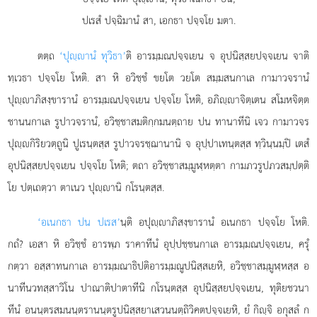
ปเรสํ ปจฺฉิมานํ สา, เอกธา ปจฺจโย มตา.
ตตฺถ
‘ปุฺานํ ทุวิธา’
ติ อารมฺมณปจฺจเยน จ อุปนิสฺสยปจฺจเยน จาติ
ทฺเวธา ปจฺจโย โหติ. สา หิ อวิชฺชํ ขยโต วยโต สมฺมสนกาเล กามาวจรานํ
ปุฺาภิสงฺขารานํ อารมฺมณปจฺจเยน ปจฺจโย โหติ, อภิฺาจิตฺเตน สโมหจิตฺต
ชานนกาเล รูปาวจรานํ, อวิชฺชาสมติกฺกมนตฺถาย ปน ทานาทีนิ เจว กามาวจร
ปุฺกิริยวตฺถูนิ ปูเรนฺตสฺส รูปาวจรชฺฌานานิ จ อุปฺปาเทนฺตสฺส ทฺวินฺนมฺปิ เตสํ
อุปนิสฺสยปจฺจเยน ปจฺจโย โหติ; ตถา อวิชฺชาสมฺมูฬฺหตฺตา กามภวรูปภวสมฺปตฺติ
โย ปตฺเถตฺวา ตาเนว ปุฺานิ กโรนฺตสฺส.
‘อเนกธา ปน ปเรส’
นฺติ อปุฺาภิสงฺขารานํ อเนกธา ปจฺจโย โหติ.
กถํ? เอสา หิ อวิชฺชํ อารพฺภ ราคาทีนํ อุปฺปชฺชนกาเล อารมฺมณปจฺจเยน, ครุํ
กตฺวา อสฺสาทนกาเล อารมฺมณาธิปติอารมฺมณูปนิสฺสเยหิ, อวิชฺชาสมฺมูฬฺหสฺส อ
นาทีนวทสฺสาวิโน ปาณาติปาตาทีนิ กโรนฺตสฺส อุปนิสฺสยปจฺจเยน, ทุติยชวนา
ทีนํ อนนฺตรสมนนฺตรานนฺตรูปนิสฺสยาเสวนนตฺถิวิคตปจฺจเยหิ, ยํ กิฺจิ อกุสลํ ก