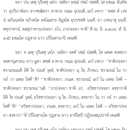
ยถา ปน เตสุ ปุริเสสุ เอโก วลฺลิยา มชฺฌํ ปมํ ปสฺสติ, โส มชฺเฌ ฉินฺทิตฺ
วา อุปริภาคํเยว อากฑฺฒิตฺวา อาทาย กมฺเม อุปเนติ, เอวํ ภควา ‘‘ตสฺส ตํ เวท
นํ อภินนฺทโต
อภิวทโต อชฺโฌสาย ติฏฺโต อุปฺปชฺชติ นนฺที; ยา เวทนาสุ นนฺที,
ตทุปาทานํ, ตสฺสุปาทานปจฺจยา ภโว, ภวปจฺจยา ชาตี’’ติ (ม. นิ. ๑.๔๐๙; สํ. นิ.
๓.๕) มชฺฌโต ปฏฺาย ยาว ปริโยสานาปิ เทเสติ.
ยถา จ เตสุ ปุริเสสุ เอโก วลฺลิยา อคฺคํ ปมํ ปสฺสติ, โส อคฺเค คเหตฺวา
อคฺคานุสาเรน ยาว มูลา สพฺพํ อาทาย กมฺเม อุปเนติ, เอวํ ภควา ‘‘ชาติปจฺจยา
ชรามรณนฺติ อิติ โข ปเนตํ วุตฺตํ, ชาติปจฺจยา นุ โข, ภิกฺขเว, ชรามรณํ โน วา
กถํ วา เอตฺถ โหตี’’ติ? ‘‘ชาติปจฺจยา, ภนฺเต, ชรามรณํ; เอวํ โน เอตฺถ โหติ –
ชาติปจฺจยา ชรามรณ’’นฺติ. ‘‘ภวปจฺจยา ชาติ…เป… อวิชฺชาปจฺจยา สงฺขาราติ
อิติ โข ปเนตํ วุตฺตํ, อวิชฺชาปจฺจยา นุ โข, ภิกฺขเว, สงฺขารา โน วา กถํ วา เอตฺถ
โหตี’’ติ? ‘‘อวิชฺชาปจฺจยา, ภนฺเต, สงฺขารา; เอวํ โน เอตฺถ โหติ – อวิชฺชาปจฺจ
ยา สงฺขารา’’ติ ปริโยสานโต ปฏฺาย ยาว อาทิโตปิ ปฏิจฺจสมุปฺปาทํ เทเสติ.
ยถา ปน เตสุ ปุริเสสุ เอโก วลฺลิยา มชฺฌเมว ปมํ ปสฺสติ, โส มชฺเฌ ฉินฺ