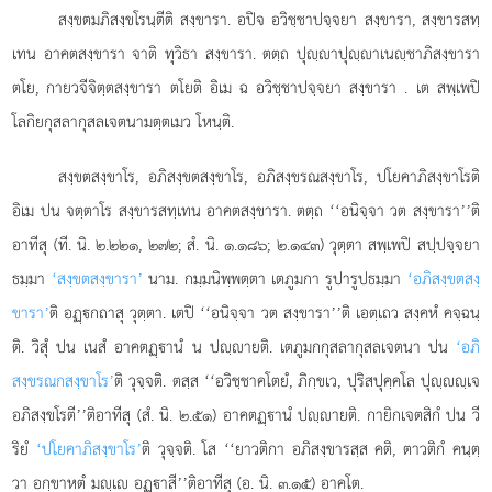
สงฺขตมภิสงฺขโรนฺตีติ
สงฺขารา. อปิจ อวิชฺชาปจฺจยา สงฺขารา, สงฺขารสทฺ
เทน อาคตสงฺขารา จาติ ทุวิธา สงฺขารา. ตตฺถ ปุฺาปุฺาเนฺชาภิสงฺขารา
ตโย, กายวจีจิตฺตสงฺขารา ตโยติ อิเม ฉ อวิชฺชาปจฺจยา สงฺขารา
. เต สพฺเพปิ
โลกิยกุสลากุสลเจตนามตฺตเมว โหนฺติ.
สงฺขตสงฺขาโร, อภิสงฺขตสงฺขาโร, อภิสงฺขรณสงฺขาโร, ปโยคาภิสงฺขาโรติ
อิเม ปน จตฺตาโร สงฺขารสทฺเทน อาคตสงฺขารา. ตตฺถ
‘‘อนิจฺจา วต สงฺขารา’’ติ
อาทีสุ (ที. นิ. ๒.๒๒๑, ๒๗๒; สํ. นิ. ๑.๑๘๖; ๒.๑๔๓) วุตฺตา สพฺเพปิ สปฺปจฺจยา
ธมฺมา
‘สงฺขตสงฺขารา’
นาม. กมฺมนิพฺพตฺตา เตภูมกา รูปารูปธมฺมา
‘อภิสงฺขตสงฺ
ขารา’
ติ อฏฺกถาสุ วุตฺตา. เตปิ ‘‘อนิจฺจา วต สงฺขารา’’ติ เอตฺเถว สงฺคหํ คจฺฉนฺ
ติ. วิสุํ ปน เนสํ อาคตฏฺานํ น ปฺายติ. เตภูมกกุสลากุสลเจตนา ปน
‘อภิ
สงฺขรณกสงฺขาโร’
ติ วุจฺจติ. ตสฺส ‘‘อวิชฺชาคโตยํ, ภิกฺขเว, ปุริสปุคฺคโล ปุฺฺเจ
อภิสงฺขโรตี’’ติอาทีสุ (สํ. นิ. ๒.๕๑) อาคตฏฺานํ ปฺายติ. กายิกเจตสิกํ ปน วี
ริยํ
‘ปโยคาภิสงฺขาโร’
ติ วุจฺจติ. โส ‘‘ยาวติกา อภิสงฺขารสฺส คติ, ตาวติกํ คนฺตฺ
วา อกฺขาหตํ มฺเ อฏฺาสี’’ติอาทีสุ (อ. นิ. ๓.๑๕) อาคโต.