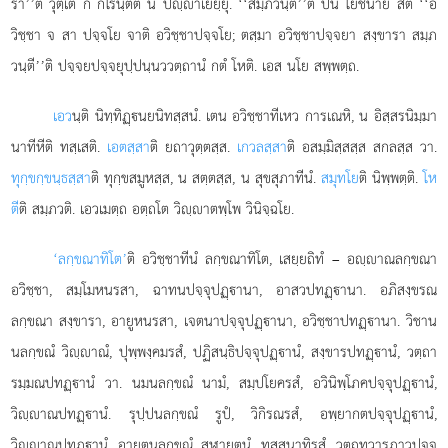
รา’’ติ วุตฺเต กึ กโรนฺตีติ น ปฺาเยยฺยุํ. ‘‘สมฺภวนฺตี’’ติ ปน โยชนาย สติ ‘‘อ
วิชฺชา จ สา ปจฺจโย จาติ อวิชฺชาปจฺจโย; ตสฺมา อวิชฺชาปจฺจยา สงฺขารา สมฺภ
วนฺตี’’ติ ปจฺจยปจฺจยุปฺปนฺนววตฺถานํ กตํ โหติ. เอส นโย สพฺพตฺถ.
เอว
นฺติ
นิทฺทิฏฺนยนิทสฺสนํ. เตน อวิชฺชาทีเหว การเณหิ, น อิสฺสรนิมฺมา
นาทีหีติ ทสฺเสติ.
เอตสฺสา
ติ ยถาวุตฺตสฺส.
เกวลสฺสา
ติ อสมฺมิสฺสสฺส สกลสฺส วา.
ทุกฺขกฺขนฺธสฺสา
ติ ทุกฺขสมูหสฺส, น สตฺตสฺส, น สุขสุภาทีนํ.
สมุทโย
ติ นิพฺพตฺติ.
โห
ตี
ติ สมฺภวติ. เอวเมตฺถ อตฺถโต วิฺาตพฺโพ วินิจฺฉโย.
‘ลกฺขณาทิโต’
ติ อวิชฺชาทีนํ ลกฺขณาทิโต, เสยฺยถิทํ – อฺาณลกฺขณา
อวิชฺชา, สมฺโมหนรสา, ฉาทนปจฺจุปฏฺานา, อาสวปทฏฺานา. อภิสงฺขรณ
ลกฺขณา สงฺขารา, อายูหนรสา, เจตนาปจฺจุปฏฺานา, อวิชฺชาปทฏฺานา. วิชาน
นลกฺขณํ วิฺาณํ, ปุพฺพงฺคมรสํ, ปฏิสนฺธิปจฺจุปฏฺานํ, สงฺขารปทฏฺานํ, วตฺถา
รมฺมณปทฏฺานํ วา. นมนลกฺขณํ นามํ, สมฺปโยครสํ, อวินิพฺโภคปจฺจุปฏฺานํ,
วิฺาณปทฏฺานํ. รุปฺปนลกฺขณํ รูปํ, วิกิรณรสํ, อพฺยากตปจฺจุปฏฺานํ,
วิฺาณปทฏฺานํ. อายตนลกฺขณํ สฬายตนํ, ทสฺสนาทิรสํ, วตฺถุทฺวารภาวปจฺจุ