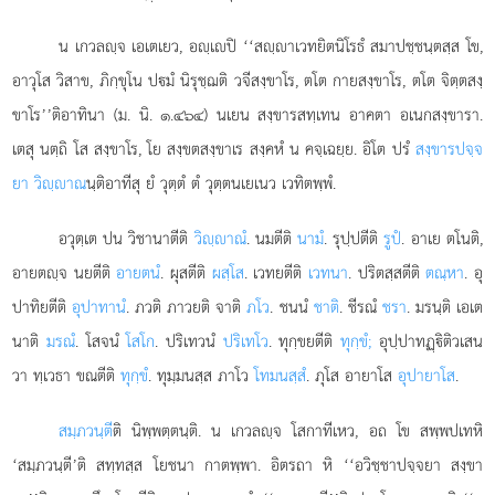
น เกวลฺจ เอเตเยว, อฺเปิ ‘‘สฺาเวทยิตนิโรธํ สมาปชฺชนฺตสฺส โข,
อาวุโส วิสาข, ภิกฺขุโน ปมํ นิรุชฺฌติ วจีสงฺขาโร, ตโต กายสงฺขาโร, ตโต จิตฺตสงฺ
ขาโร’’ติอาทินา (ม. นิ. ๑.๔๖๔) นเยน สงฺขารสทฺเทน อาคตา อเนกสงฺขารา.
เตสุ นตฺถิ โส สงฺขาโร, โย สงฺขตสงฺขาเร สงฺคหํ น คจฺเฉยฺย. อิโต ปรํ
สงฺขารปจฺจ
ยา วิฺาณ
นฺติอาทีสุ ยํ วุตฺตํ ตํ วุตฺตนเยเนว เวทิตพฺพํ.
อวุตฺเต ปน วิชานาตีติ
วิฺาณํ
. นมตีติ
นามํ
. รุปฺปตีติ
รูปํ
. อาเย ตโนติ,
อายตฺจ นยตีติ
อายตนํ
. ผุสตีติ
ผสฺโส
. เวทยตีติ
เวทนา
. ปริตสฺสตีติ
ตณฺหา
. อุ
ปาทิยตีติ
อุปาทานํ
. ภวติ ภาวยติ จาติ
ภโว
. ชนนํ
ชาติ
. ชีรณํ
ชรา
. มรนฺติ
เอเต
นาติ
มรณํ
. โสจนํ
โสโก
. ปริเทวนํ
ปริเทโว
. ทุกฺขยตีติ
ทุกฺขํ;
อุปฺปาทฏฺิติวเสน
วา ทฺเวธา ขณตีติ
ทุกฺขํ
. ทุมฺมนสฺส ภาโว
โทมนสฺสํ
. ภุโส อายาโส
อุปายาโส
.
สมฺภวนฺตี
ติ
นิพฺพตฺตนฺติ. น เกวลฺจ โสกาทีเหว, อถ โข สพฺพปเทหิ
‘สมฺภวนฺตี’ติ สทฺทสฺส โยชนา กาตพฺพา. อิตรถา หิ ‘‘อวิชฺชาปจฺจยา สงฺขา