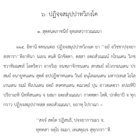
๖. ปฏิจฺจสมุปฺปาทวิภงฺโค
๑. สุตฺตนฺตภาชนียํ อุทฺเทสวารวณฺณนา
. อิทานิ
ตทนนฺตเร ปฏิจฺจสมุปฺปาทวิภงฺเค ยา ‘‘อยํ อวิชฺชาปจฺจยา
๒๒๕
สงฺขารา’’ติอาทินา นเยน ตนฺติ นิกฺขิตฺตา, ตสฺสา อตฺถสํวณฺณนํ กโรนฺเตน วิภชฺ
ชวาทิมณฺฑลํ โอตริตฺวา อาจริเย อนพฺภาจิกฺขนฺเตน สกสมยํ อโวกฺกมนฺเตน ปร
สมยํ อนายูหนฺเตน สุตฺตํ อปฺปฏิพาหนฺเตน วินยํ อนุโลเมนฺเตน มหาปเทเส โอโล
เกนฺเตน ธมฺมํ ทีเปนฺเตน อตฺถํ สงฺคหนฺเตน ตเมวตฺถํ ปุน อาวตฺเตตฺวา อปเรหิปิ
ปริยาเยหิ นิทฺทิสนฺเตน จ ยสฺมา อตฺถสํวณฺณนา กาตพฺพา โหติ, ปกติยาปิ จ ทุกฺ
กราว ปฏิจฺจสมุปฺปาทสฺส อตฺถสํวณฺณนา, ยถาหุ โปราณา –
‘‘สจฺจํ สตฺโต ปฏิสนฺธิ, ปจฺจยาการเมว จ;
ทุทฺทสา จตุโร ธมฺมา, เทเสตุฺจ สุทุกฺกรา’’ติ.