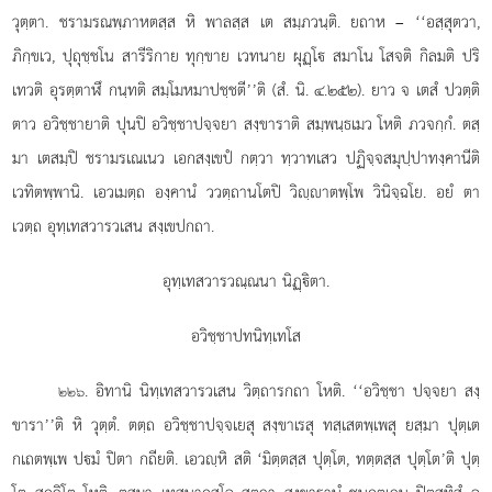
วุตฺตา. ชรามรณพฺภาหตสฺส หิ พาลสฺส เต สมฺภวนฺติ. ยถาห – ‘‘อสฺสุตวา,
ภิกฺขเว, ปุถุชฺชโน สารีริกาย ทุกฺขาย เวทนาย ผุฏฺโ สมาโน โสจติ กิลมติ ปริ
เทวติ อุรตฺตาฬึ กนฺทติ สมฺโมหมาปชฺชตี’’ติ (สํ. นิ. ๔.๒๕๒). ยาว จ เตสํ ปวตฺติ
ตาว อวิชฺชายาติ ปุนปิ อวิชฺชาปจฺจยา สงฺขาราติ สมฺพนฺธเมว โหติ ภวจกฺกํ. ตสฺ
มา เตสมฺปิ ชรามรเณเนว เอกสงฺเขปํ กตฺวา ทฺวาทเสว ปฏิจฺจสมุปฺปาทงฺคานีติ
เวทิตพฺพานิ. เอวเมตฺถ องฺคานํ ววตฺถานโตปิ วิฺาตพฺโพ วินิจฺฉโย. อยํ ตา
เวตฺถ อุทฺเทสวารวเสน สงฺเขปกถา.
อุทฺเทสวารวณฺณนา นิฏฺิตา.
อวิชฺชาปทนิทฺเทโส
. อิทานิ
นิทฺเทสวารวเสน วิตฺถารกถา โหติ. ‘‘อวิชฺชา ปจฺจยา สงฺ
๒๒๖
ขารา’’ติ หิ วุตฺตํ. ตตฺถ อวิชฺชาปจฺจเยสุ สงฺขาเรสุ ทสฺเสตพฺเพสุ ยสฺมา ปุตฺเต
กเถตพฺเพ ปมํ ปิตา กถียติ. เอวฺหิ สติ ‘มิตฺตสฺส
ปุตฺโต, ทตฺตสฺส ปุตฺโต’ติ ปุตฺ