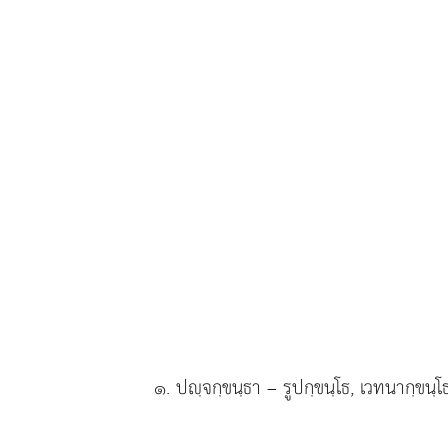
๑
. ปฺจกฺขนฺธา
– รูปกฺขนฺโธ, เวทนากฺขนฺโ