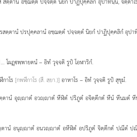
เตสํ สตฺตานํ อชฺฌตฺตํ ปจฺจตฺตํ นิยกํ ปาฏิปุคฺคลิกํ อุปาทินฺนํ, จ
 ปรสตฺตานํ ปรปุคฺคลานํ อชฺฌตฺตํ ปจฺจตฺตํ นิยกํ ปาฏิปุคฺคลิกํ อุ
 โผฏฺพฺพายตนํ – อิทํ วุจฺจติ รูปํ โอฬาริกํ.
กพฬีกาโร
[กพฬึกาโร (สี. สฺยา.)]
อาหาโร – อิทํ วุจฺจติ รูปํ สุขุมํ.
 สตฺตานํ อุฺาตํ อวฺาตํ หีฬิตํ ปริภูตํ อจิตฺตีกตํ หีนํ หีนมตํ
สตฺตานํ อนุฺาตํ อนวฺาตํ อหีฬิตํ อปริภูตํ จิตฺตีกตํ ปณีตํ ป