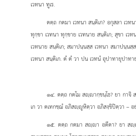
เวทนา ทูเร.
ตตฺถ กตมา เวทนา สนฺติเก? อกุสลา เวท
ทุกฺขา เวทนา ทุกฺขาย เวทนาย สนฺติเก; สุขา เวท
เวทนาย สนฺติเก; สมาปนฺนสฺส เวทนา สมาปนฺนสฺส
เวทนา สนฺติเก. ตํ ตํ วา ปน เวทนํ อุปาทายุปาทาย
๑๔
. ตตฺถ
กตโม สฺากฺขนฺโธ? ยา กาจิ ส
เก วา ตเทกชฺฌํ อภิสฺูหิตฺวา อภิสงฺขิปิตฺวา – อย
๑๕
. ตตฺถ กตมา สฺา อตีตา? ยา สฺา 