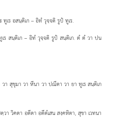
เร อสนฺติเก – อิทํ วุจฺจติ รูปํ ทูเร.
 สนฺติเก – อิทํ วุจฺจติ รูปํ สนฺติเก. ตํ ตํ วา ปน
วา สุขุมา วา หีนา วา ปณีตา วา ยา ทูเร สนฺติเก
ตฺวา วิคตา อตีตา อตีตํเสน สงฺคหิตา, สุขา เวทนา