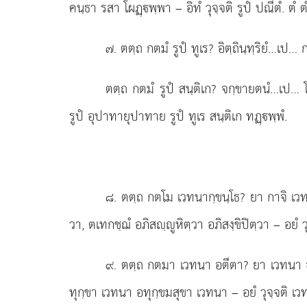
คนฺธา รสา โผฏฺพฺพา – อิทํ วุจฺจติ รูปํ ปณีตํ. ตํ
๗
. ตตฺถ กตมํ รูปํ ทูเร? อิตฺถินฺทฺริยํ…เป…
ตตฺถ
กตมํ รูปํ สนฺติเก? จกฺขายตนํ…เป… โผ
รูปํ อุปาทายุปาทาย รูปํ ทูเร สนฺติเก ทฏฺพฺพํ.
๘
. ตตฺถ กตโม เวทนากฺขนฺโธ? ยา กาจิ เว
วา, ตเทกชฺฌํ อภิสฺูหิตฺวา อภิสงฺขิปิตฺวา – อยํ ว
๙
. ตตฺถ
กตมา เวทนา อตีตา? ยา เวทนา อตี
ทุกฺขา เวทนา อทุกฺขมสุขา เวทนา – อยํ วุจฺจติ เว