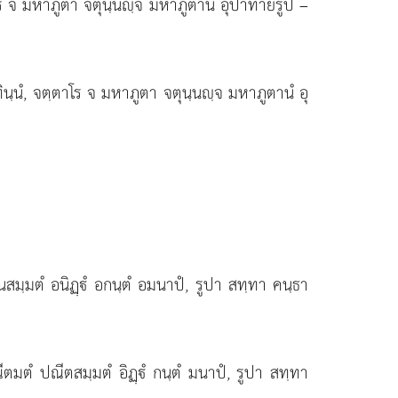
ตฺตาโร จ มหาภูตา จตุนฺนฺจ มหาภูตานํ อุปาทายรูปํ –
ปาทินฺนํ, จตฺตาโร จ มหาภูตา จตุนฺนฺจ มหาภูตานํ อุ
 หีนสมฺมตํ อนิฏฺํ อกนฺตํ อมนาปํ, รูปา สทฺทา คนฺธา
ณีตมตํ ปณีตสมฺมตํ อิฏฺํ กนฺตํ มนาปํ, รูปา สทฺทา