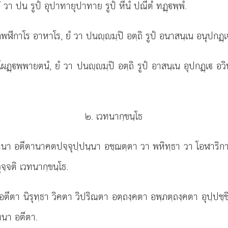
 ตํ วา ปน
รูปํ อุปาทายุปาทาย รูปํ หีนํ ปณีตํ ทฏฺพฺพํ.
 กพฬีกาโร อาหาโร, ยํ วา ปนฺมฺปิ อตฺถิ รูปํ อนาสนฺเน อนุปกฏฺเ ทู
ฏฺพฺพายตนํ, ยํ วา ปนฺมฺปิ อตฺถิ รูปํ อาสนฺเน อุปกฏฺเ อวิทูเร
๒. เวทนากฺขนฺโธ
ทนา อตีตานาคตปจฺจุปฺปนฺนา อชฺฌตฺตา วา พหิทฺธา วา โอฬาริกา 
ุจฺจติ เวทนากฺขนฺโธ.
ตา นิรุทฺธา วิคตา วิปริณตา อตฺถงฺคตา อพฺภตฺถงฺคตา อุปฺปชฺชิ
ทนา อตีตา.