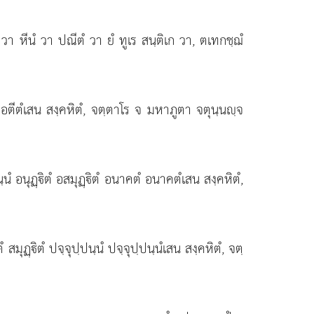
 วา หีนํ วา ปณีตํ วา ยํ ทูเร สนฺติเก วา, ตเทกชฺฌํ
ตีตํ อตีตํเสน สงฺคหิตํ, จตฺตาโร จ มหาภูตา จตุนฺนฺจ
ฺนํ อนุฏฺิตํ อสมุฏฺิตํ อนาคตํ อนาคตํเสน สงฺคหิตํ,
ตํ สมุฏฺิตํ ปจฺจุปฺปนฺนํ ปจฺจุปฺปนฺนํเสน สงฺคหิตํ, จตฺ