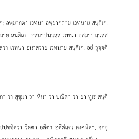
ิเก; อพฺยากตา
เวทนา อพฺยากตาย เวทนาย สนฺติเก.
ทนาย สนฺติเก
. อสมาปนฺนสฺส เวทนา อสมาปนฺนสฺส
วา เวทนา อนาสวาย เวทนาย สนฺติเก. อยํ วุจฺจติ
า วา สุขุมา วา หีนา วา ปณีตา วา ยา ทูเร สนฺติ
ชฺชิตฺวา วิคตา อตีตา อตีตํเสน สงฺคหิตา, จกฺขุ