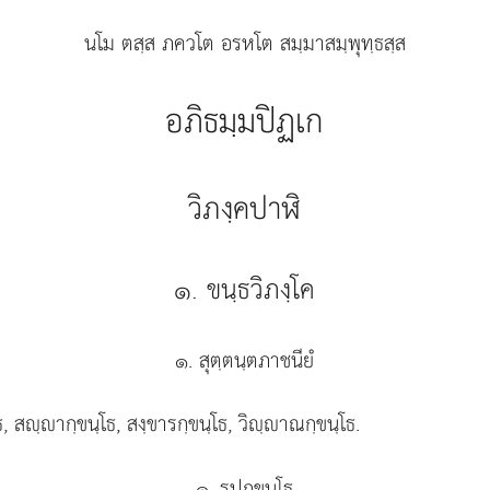
นโม ตสฺส ภควโต อรหโต สมฺมาสมฺพุทฺธสฺส
อภิธมฺมปิฏเก
วิภงฺคปาฬิ
๑. ขนฺธวิภงฺโค
๑. สุตฺตนฺตภาชนียํ
ธ, สฺากฺขนฺโธ, สงฺขารกฺขนฺโธ, วิฺาณกฺขนฺโธ.
๑. รูปกฺขนฺโธ