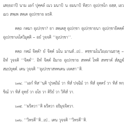
เสยฺยถาปิ นาม เอกํ ปุคฺคลํ เนว มนาปํ น อมนาปํ ทิสฺวา อุเปกฺขโก อสฺส, เอว
เมว สพฺเพ สตฺเต อุเปกฺขาย ผรติ.
ตตฺถ กตมา อุเปกฺขา? ยา
สตฺเตสุ อุเปกฺขา อุเปกฺขายนา อุเปกฺขายิตตฺตํ
อุเปกฺขาเจโตวิมุตฺติ – อยํ วุจฺจติ ‘‘อุเปกฺขา’’.
ตตฺถ กตมํ จิตฺตํ? ยํ จิตฺตํ มโน มานสํ…เป… ตชฺชามโนวิฺาณธาตุ –
อิทํ วุจฺจติ ‘‘จิตฺตํ’’. อิทํ จิตฺตํ อิมาย อุเปกฺขาย สหคตํ โหติ สหชาตํ สํสฏฺํ
สมฺปยุตฺตํ. เตน วุจฺจติ ‘‘อุเปกฺขาสหคเตน เจตสา’’ติ.
. ‘‘เอกํ ทิส’’นฺติ ปุรตฺถิมํ วา ทิสํ ปจฺฉิมํ วา ทิสํ อุตฺตรํ วา ทิสํ ทกฺ
๖๗๔
ขิณํ วา ทิสํ อุทฺธํ วา อโธ วา ติริยํ วา วิทิสํ วา.
. ‘‘ผริตฺวา’’ติ
ผริตฺวา อธิมุจฺจิตฺวา.
๖๗๕
. ‘‘วิหรตี’’ติ…เป… เตน วุจฺจติ ‘‘วิหรตี’’ติ.
๖๗๖