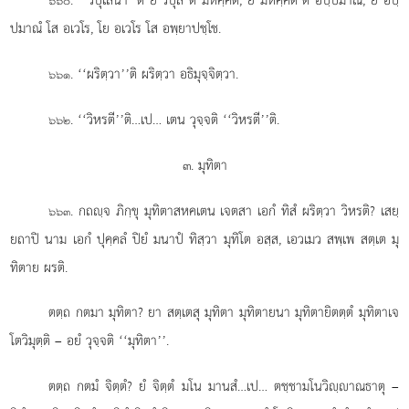
๖๖๐
ปมาณํ โส อเวโร, โย อเวโร โส อพฺยาปชฺโช.
. ‘‘ผริตฺวา’’ติ ผริตฺวา อธิมุจฺจิตฺวา.
๖๖๑
. ‘‘วิหรตี’’ติ…เป… เตน วุจฺจติ
‘‘วิหรตี’’ติ.
๖๖๒
๓. มุทิตา
. กถฺจ ภิกฺขุ มุทิตาสหคเตน เจตสา เอกํ ทิสํ ผริตฺวา วิหรติ? เสยฺ
๖๖๓
ยถาปิ นาม เอกํ ปุคฺคลํ ปิยํ มนาปํ ทิสฺวา มุทิโต อสฺส, เอวเมว สพฺเพ สตฺเต มุ
ทิตาย ผรติ.
ตตฺถ กตมา มุทิตา? ยา สตฺเตสุ มุทิตา มุทิตายนา มุทิตายิตตฺตํ มุทิตาเจ
โตวิมุตฺติ – อยํ วุจฺจติ ‘‘มุทิตา’’.
ตตฺถ
กตมํ จิตฺตํ? ยํ จิตฺตํ มโน มานสํ…เป… ตชฺชามโนวิฺาณธาตุ –