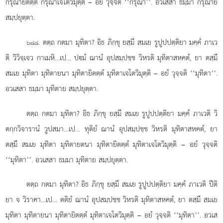
กรุณายิตตฺตํ กรุณาเจโตวิมุตฺติ – อยํ วุจฺจติ ‘‘กรุณา’’. อวเสสา ธมฺมา กรุณาย
สมฺปยุตฺตา.
. ตตฺถ กตมา มุทิตา? อิธ ภิกฺขุ ยสฺมึ สมเย รูปูปปตฺติยา มคฺคํ ภาเว
๖๘๘
ติ วิวิจฺเจว กาเมหิ…เป… ปมํ ฌานํ อุปสมฺปชฺช วิหรติ มุทิตาสหคตํ, ยา ตสฺมึ
สมเย มุทิตา มุทิตายนา มุทิตายิตตฺตํ มุทิตาเจโตวิมุตฺติ – อยํ วุจฺจติ ‘‘มุทิตา’’.
อวเสสา ธมฺมา มุทิตาย สมฺปยุตฺตา.
ตตฺถ กตมา มุทิตา? อิธ ภิกฺขุ ยสฺมึ สมเย รูปูปปตฺติยา มคฺคํ ภาเวติ วิ
ตกฺกวิจารานํ วูปสมา…เป… ทุติยํ
ฌานํ อุปสมฺปชฺช วิหรติ มุทิตาสหคตํ, ยา
ตสฺมึ สมเย มุทิตา มุทิตายตนา มุทิตายิตตฺตํ มุทิตาเจโตวิมุตฺติ – อยํ วุจฺจติ
‘‘มุทิตา’’. อวเสสา ธมฺมา มุทิตาย สมฺปยุตฺตา.
ตตฺถ กตมา มุทิตา? อิธ ภิกฺขุ ยสฺมึ สมเย รูปูปปตฺติยา มคฺคํ ภาเวติ ปีติ
ยา จ วิราคา…เป… ตติยํ ฌานํ อุปสมฺปชฺช วิหรติ มุทิตาสหคตํ, ยา ตสฺมึ สมเย
มุทิตา มุทิตายนา มุทิตายิตตฺตํ มุทิตาเจโตวิมุตฺติ – อยํ วุจฺจติ ‘‘มุทิตา’’. อวเส