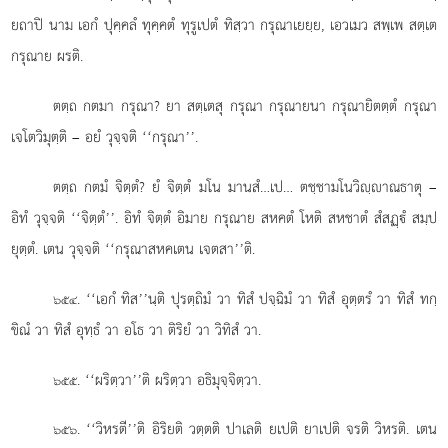
ยถาปิ นาม เอกํ ปุคฺคลํ ทุคฺคตํ ทุรูเปตํ ทิสฺวา กรุณาเยยฺย, เอวเมว สพฺเพ สตฺเต
กรุณาย ผรติ.
ตตฺถ กตมา กรุณา? ยา สตฺเตสุ กรุณา กรุณายนา กรุณายิตตฺตํ กรุณา
เจโตวิมุตฺติ – อยํ วุจฺจติ ‘‘กรุณา’’.
ตตฺถ กตมํ
จิตฺตํ? ยํ
จิตฺตํ มโน มานสํ…เป… ตชฺชามโนวิฺาณธาตุ –
อิทํ วุจฺจติ ‘‘จิตฺตํ’’. อิทํ จิตฺตํ อิมาย กรุณาย สหคตํ โหติ สหชาตํ สํสฏฺํ สมฺป
ยุตฺตํ. เตน วุจฺจติ ‘‘กรุณาสหคเตน เจตสา’’ติ.
. ‘‘เอกํ ทิส’’นฺติ ปุรตฺถิมํ วา ทิสํ ปจฺฉิมํ วา ทิสํ อุตฺตรํ วา ทิสํ ทกฺ
๖๕๔
ขิณํ วา ทิสํ อุทฺธํ วา อโธ วา ติริยํ วา วิทิสํ วา.
. ‘‘ผริตฺวา’’ติ ผริตฺวา อธิมุจฺจิตฺวา.
๖๕๕
. ‘‘วิหรตี’’ติ อิริยติ วตฺตติ ปาเลติ ยเปติ ยาเปติ จรติ วิหรติ. เตน
๖๕๖