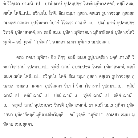
ติ วิวิจฺเจว กาเมหิ…เป… ปมํ ฌานํ อุปสมฺปชฺช วิหรติ มุทิตาสหคตํ, ตสฺมึ สมเย
ผสฺโส โหติ…เป… อวิกฺเขโป โหติ. อิเม ธมฺมา กุสลา. ตสฺเสว รูปาวจรสฺส กุสลสฺส
กมฺมสฺส กตตฺตา อุปจิตตฺตา วิปากํ วิวิจฺเจว กาเมหิ…เป… ปมํ ฌานํ อุปสมฺปชฺช
วิหรติ มุทิตาสหคตํ, ยา ตสฺมึ สมเย มุทิตา มุทิตายนา มุทิตายิตตฺตํ มุทิตาเจโตวิ
มุตฺติ – อยํ วุจฺจติ ‘‘มุทิตา’’. อวเสสา ธมฺมา มุทิตาย สมฺปยุตฺตา.
ตตฺถ
กตมา มุทิตา? อิธ ภิกฺขุ ยสฺมึ สมเย รูปูปปตฺติยา มคฺคํ ภาเวติ วิ
ตกฺกวิจารานํ วูปสมา…เป… ทุติยํ ฌานํ อุปสมฺปชฺช วิหรติ มุทิตาสหคตํ, ตสฺมึ
สมเย ผสฺโส โหติ…เป… อวิกฺเขโป โหติ. อิเม ธมฺมา กุสลา. ตสฺเสว รูปาวจรสฺส กุ
สลสฺส กมฺมสฺส กตตฺตา อุปจิตตฺตา วิปากํ วิตกฺกวิจารานํ วูปสมา…เป… ทุติยํ
ฌานํ…เป… ตติยํ ฌานํ…เป… ปมํ ฌานํ…เป… ทุติยํ ฌานํ…เป… ตติยํ ฌานํ…
เป… จตุตฺถํ ฌานํ อุปสมฺปชฺช วิหรติ มุทิตาสหคตํ, ยา ตสฺมึ สมเย มุทิตา มุทิต
ายนา มุทิตายิตตฺตํ มุทิตาเจโตวิมุตฺติ – อยํ วุจฺจติ ‘‘มุทิตา’’. อวเสสา ธมฺมา มุ
ทิตาย สมฺปยุตฺตา.