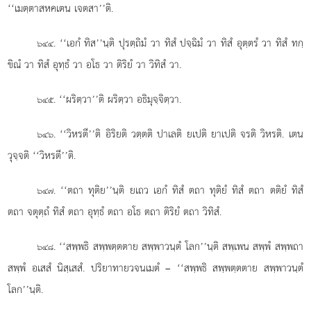
‘‘เมตฺตาสหคเตน เจตสา’’ติ.
. ‘‘เอกํ ทิส’’นฺติ ปุรตฺถิมํ วา ทิสํ ปจฺฉิมํ วา ทิสํ อุตฺตรํ วา ทิสํ ทกฺ
๖๔๔
ขิณํ วา ทิสํ อุทฺธํ วา อโธ วา ติริยํ วา วิทิสํ วา.
. ‘‘ผริตฺวา’’ติ
ผริตฺวา อธิมุจฺจิตฺวา.
๖๔๕
. ‘‘วิหรตี’’ติ อิริยติ วตฺตติ ปาเลติ ยเปติ ยาเปติ จรติ วิหรติ. เตน
๖๔๖
วุจฺจติ ‘‘วิหรตี’’ติ.
. ‘‘ตถา ทุติย’’นฺติ ยเถว เอกํ ทิสํ ตถา ทุติยํ ทิสํ ตถา ตติยํ ทิสํ
๖๔๗
ตถา จตุตฺถํ ทิสํ ตถา อุทฺธํ ตถา อโธ ตถา ติริยํ ตถา วิทิสํ.
. ‘‘สพฺพธิ สพฺพตฺตตาย สพฺพาวนฺตํ โลก’’นฺติ สพฺเพน สพฺพํ สพฺพถา
๖๔๘
สพฺพํ อเสสํ นิสฺเสสํ. ปริยาทายวจนเมตํ – ‘‘สพฺพธิ สพฺพตฺตตาย สพฺพาวนฺตํ
โลก’’นฺติ.