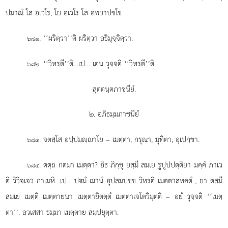
ปมาณํ โส อเวโร, โย อเวโร โส อพฺยาปชฺโช.
. ‘‘ผริตฺวา’’ติ ผริตฺวา อธิมุจฺจิตฺวา.
๖๘๑
. ‘‘วิหรตี’’ติ…เป… เตน วุจฺจติ ‘‘วิหรตี’’ติ.
๖๘๒
สุตฺตนฺตภาชนียํ.
๒. อภิธมฺมภาชนียํ
. จตสฺโส อปฺปมฺาโย – เมตฺตา, กรุณา, มุทิตา, อุเปกฺขา.
๖๘๓
. ตตฺถ กตมา เมตฺตา? อิธ
ภิกฺขุ ยสฺมึ สมเย รูปูปปตฺติยา มคฺคํ ภาเว
๖๘๔
ติ วิวิจฺเจว กาเมหิ…เป… ปมํ ฌานํ อุปสมฺปชฺช วิหรติ เมตฺตาสหคตํ
, ยา ตสฺมึ
สมเย เมตฺติ เมตฺตายนา เมตฺตายิตตฺตํ เมตฺตาเจโตวิมุตฺติ – อยํ วุจฺจติ ‘‘เมตฺ
ตา’’. อวเสสา ธมฺมา เมตฺตาย สมฺปยุตฺตา.