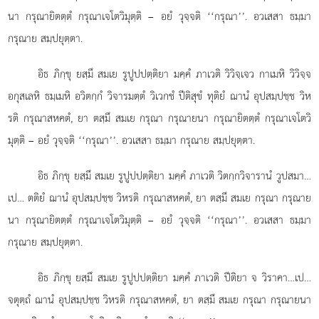
นา กรุณายิตตฺตํ กรุณาเจโตวิมุตฺติ
– อยํ วุจฺจติ ‘‘กรุณา’’. อวเสสา ธมฺมา
กรุณาย สมฺปยุตฺตา.
อิธ ภิกฺขุ ยสฺมึ สมเย รูปูปปตฺติยา มคฺคํ ภาเวติ วิวิจฺเจว กาเมหิ วิวิจฺจ
อกุสเลหิ ธมฺเมหิ อวิตกฺกํ วิจารมตฺตํ วิเวกชํ ปีติสุขํ ทุติยํ ฌานํ อุปสมฺปชฺช วิห
รติ กรุณาสหคตํ, ยา ตสฺมึ สมเย กรุณา กรุณายนา กรุณายิตตฺตํ กรุณาเจโตวิ
มุตฺติ – อยํ วุจฺจติ ‘‘กรุณา’’. อวเสสา ธมฺมา กรุณาย สมฺปยุตฺตา.
อิธ ภิกฺขุ ยสฺมึ สมเย รูปูปปตฺติยา มคฺคํ ภาเวติ วิตกฺกวิจารานํ วูปสมา…
เป… ตติยํ ฌานํ อุปสมฺปชฺช วิหรติ กรุณาสหคตํ, ยา ตสฺมึ
สมเย กรุณา
กรุณาย
นา กรุณายิตตฺตํ กรุณาเจโตวิมุตฺติ – อยํ วุจฺจติ ‘‘กรุณา’’. อวเสสา ธมฺมา
กรุณาย สมฺปยุตฺตา.
อิธ ภิกฺขุ ยสฺมึ สมเย รูปูปปตฺติยา มคฺคํ ภาเวติ ปีติยา จ วิราคา…เป…
จตุตฺถํ ฌานํ อุปสมฺปชฺช วิหรติ กรุณาสหคตํ, ยา ตสฺมึ สมเย กรุณา
กรุณายนา