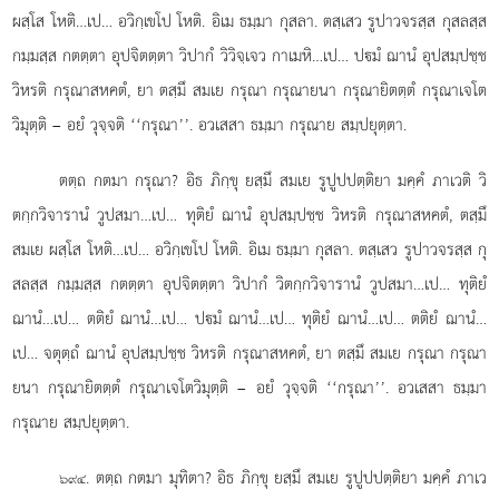
ผสฺโส โหติ…เป… อวิกฺเขโป โหติ. อิเม ธมฺมา กุสลา. ตสฺเสว รูปาวจรสฺส กุสลสฺส
กมฺมสฺส กตตฺตา อุปจิตตฺตา วิปากํ วิวิจฺเจว กาเมหิ…เป… ปมํ ฌานํ อุปสมฺปชฺช
วิหรติ กรุณาสหคตํ, ยา ตสฺมึ สมเย กรุณา กรุณายนา กรุณายิตตฺตํ กรุณาเจโต
วิมุตฺติ – อยํ วุจฺจติ ‘‘กรุณา’’. อวเสสา ธมฺมา กรุณาย สมฺปยุตฺตา.
ตตฺถ กตมา กรุณา? อิธ ภิกฺขุ ยสฺมึ สมเย รูปูปปตฺติยา มคฺคํ ภาเวติ วิ
ตกฺกวิจารานํ วูปสมา…เป… ทุติยํ ฌานํ อุปสมฺปชฺช วิหรติ กรุณาสหคตํ, ตสฺมึ
สมเย ผสฺโส โหติ…เป… อวิกฺเขโป โหติ. อิเม ธมฺมา กุสลา. ตสฺเสว รูปาวจรสฺส กุ
สลสฺส กมฺมสฺส กตตฺตา อุปจิตตฺตา วิปากํ วิตกฺกวิจารานํ วูปสมา…เป… ทุติยํ
ฌานํ…เป… ตติยํ ฌานํ…เป… ปมํ ฌานํ…เป… ทุติยํ ฌานํ…เป… ตติยํ ฌานํ…
เป… จตุตฺถํ ฌานํ อุปสมฺปชฺช วิหรติ กรุณาสหคตํ, ยา ตสฺมึ สมเย กรุณา กรุณา
ยนา กรุณายิตตฺตํ กรุณาเจโตวิมุตฺติ – อยํ วุจฺจติ ‘‘กรุณา’’. อวเสสา ธมฺมา
กรุณาย สมฺปยุตฺตา.
. ตตฺถ
กตมา มุทิตา? อิธ ภิกฺขุ ยสฺมึ สมเย รูปูปปตฺติยา มคฺคํ ภาเว
๖๙๔