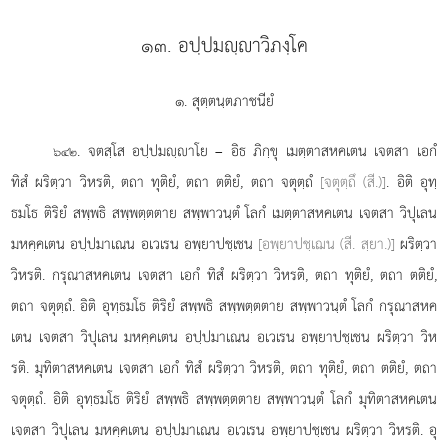
๑๓. อปฺปมฺาวิภงฺโค
๑. สุตฺตนฺตภาชนียํ
. จตสฺโส
อปฺปมฺาโย – อิธ ภิกฺขุ เมตฺตาสหคเตน เจตสา เอกํ
๖๔๒
ทิสํ ผริตฺวา วิหรติ, ตถา ทุติยํ, ตถา ตติยํ, ตถา จตุตฺถํ
[จตุตฺถึ (สี.)]
. อิติ อุทฺ
ธมโธ ติริยํ สพฺพธิ สพฺพตฺตตาย สพฺพาวนฺตํ โลกํ เมตฺตาสหคเตน เจตสา วิปุเลน
มหคฺคเตน อปฺปมาเณน อเวเรน อพฺยาปชฺเชน
[อพฺยาปชฺเฌน (สี. สฺยา.)]
ผริตฺวา
วิหรติ. กรุณาสหคเตน เจตสา เอกํ ทิสํ ผริตฺวา วิหรติ, ตถา ทุติยํ, ตถา ตติยํ,
ตถา จตุตฺถํ. อิติ อุทฺธมโธ ติริยํ สพฺพธิ สพฺพตฺตตาย สพฺพาวนฺตํ โลกํ กรุณาสหค
เตน เจตสา วิปุเลน
มหคฺคเตน อปฺปมาเณน อเวเรน อพฺยาปชฺเชน ผริตฺวา วิห
รติ. มุทิตาสหคเตน เจตสา เอกํ ทิสํ ผริตฺวา วิหรติ, ตถา ทุติยํ, ตถา ตติยํ, ตถา
จตุตฺถํ. อิติ อุทฺธมโธ ติริยํ สพฺพธิ สพฺพตฺตตาย สพฺพาวนฺตํ โลกํ มุทิตาสหคเตน
เจตสา วิปุเลน มหคฺคเตน อปฺปมาเณน อเวเรน อพฺยาปชฺเชน ผริตฺวา วิหรติ. อุ