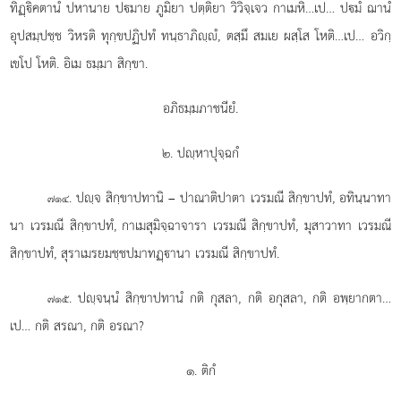
ทิฏฺิคตานํ ปหานาย ปมาย ภูมิยา ปตฺติยา วิวิจฺเจว กาเมหิ…เป… ปมํ ฌานํ
อุปสมฺปชฺช วิหรติ ทุกฺขปฏิปทํ ทนฺธาภิฺํ, ตสฺมึ สมเย ผสฺโส โหติ…เป… อวิกฺ
เขโป โหติ. อิเม ธมฺมา สิกฺขา.
อภิธมฺมภาชนียํ.
๒. ปฺหาปุจฺฉกํ
. ปฺจ สิกฺขาปทานิ – ปาณาติปาตา เวรมณี สิกฺขาปทํ, อทินฺนาทา
๗๑๔
นา เวรมณี สิกฺขาปทํ, กาเมสุมิจฺฉาจารา เวรมณี สิกฺขาปทํ, มุสาวาทา เวรมณี
สิกฺขาปทํ, สุราเมรยมชฺชปมาทฏฺานา เวรมณี สิกฺขาปทํ.
. ปฺจนฺนํ
สิกฺขาปทานํ กติ กุสลา, กติ อกุสลา, กติ อพฺยากตา…
๗๑๕
เป… กติ สรณา, กติ อรณา?
๑. ติกํ