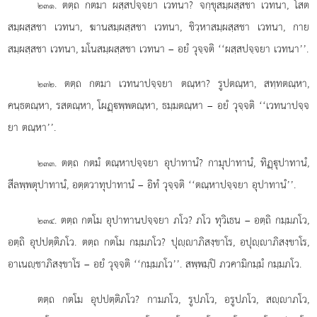
. ตตฺถ
กตมา ผสฺสปจฺจยา เวทนา? จกฺขุสมฺผสฺสชา เวทนา, โสต
๒๓๑
สมฺผสฺสชา เวทนา, ฆานสมฺผสฺสชา เวทนา, ชิวฺหาสมฺผสฺสชา เวทนา, กาย
สมฺผสฺสชา เวทนา, มโนสมฺผสฺสชา เวทนา – อยํ วุจฺจติ ‘‘ผสฺสปจฺจยา เวทนา’’.
. ตตฺถ
กตมา เวทนาปจฺจยา ตณฺหา? รูปตณฺหา, สทฺทตณฺหา,
๒๓๒
คนฺธตณฺหา, รสตณฺหา, โผฏฺพฺพตณฺหา, ธมฺมตณฺหา – อยํ วุจฺจติ ‘‘เวทนาปจฺจ
ยา ตณฺหา’’.
. ตตฺถ กตมํ ตณฺหาปจฺจยา อุปาทานํ? กามุปาทานํ, ทิฏฺุปาทานํ,
๒๓๓
สีลพฺพตุปาทานํ, อตฺตวาทุปาทานํ – อิทํ วุจฺจติ ‘‘ตณฺหาปจฺจยา อุปาทานํ’’.
. ตตฺถ กตโม อุปาทานปจฺจยา ภโว? ภโว ทุวิเธน
– อตฺถิ กมฺมภโว,
๒๓๔
อตฺถิ อุปปตฺติภโว. ตตฺถ กตโม กมฺมภโว? ปุฺาภิสงฺขาโร, อปุฺาภิสงฺขาโร,
อาเนฺชาภิสงฺขาโร – อยํ วุจฺจติ ‘‘กมฺมภโว’’. สพฺพมฺปิ ภวคามิกมฺมํ กมฺมภโว.
ตตฺถ กตโม อุปปตฺติภโว? กามภโว, รูปภโว, อรูปภโว, สฺาภโว,