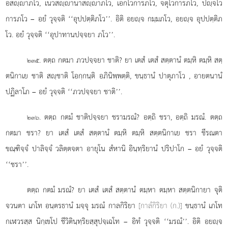
อสฺาภโว, เนวสฺานาสฺาภโว, เอกโวการภโว, จตุโวการภโว, ปฺจโว
การภโว – อยํ วุจฺจติ ‘‘อุปปตฺติภโว’’. อิติ อยฺจ กมฺมภโว, อยฺจ อุปปตฺติภ
โว. อยํ วุจฺจติ ‘‘อุปาทานปจฺจยา ภโว’’.
. ตตฺถ
กตมา ภวปจฺจยา ชาติ? ยา เตสํ เตสํ สตฺตานํ ตมฺหิ ตมฺหิ สตฺ
๒๓๕
ตนิกาเย ชาติ สฺชาติ โอกฺกนฺติ อภินิพฺพตฺติ, ขนฺธานํ ปาตุภาโว
, อายตนานํ
ปฏิลาโภ – อยํ วุจฺจติ ‘‘ภวปจฺจยา ชาติ’’.
. ตตฺถ กตมํ ชาติปจฺจยา ชรามรณํ? อตฺถิ ชรา, อตฺถิ มรณํ. ตตฺถ
๒๓๖
กตมา ชรา? ยา เตสํ เตสํ สตฺตานํ ตมฺหิ ตมฺหิ สตฺตนิกาเย ชรา ชีรณตา
ขณฺฑิจฺจํ ปาลิจฺจํ วลิตฺตจตา อายุโน สํหานิ อินฺทฺริยานํ ปริปาโก – อยํ วุจฺจติ
‘‘ชรา’’.
ตตฺถ กตมํ มรณํ? ยา เตสํ เตสํ สตฺตานํ ตมฺหา ตมฺหา สตฺตนิกายา จุติ
จวนตา เภโท อนฺตรธานํ มจฺจุ มรณํ กาลกิริยา
[กาลํกิริยา (ก.)]
ขนฺธานํ เภโท
กเฬวรสฺส นิกฺเขโป ชีวิตินฺทฺริยสฺสุปจฺเฉโท – อิทํ วุจฺจติ ‘‘มรณํ’’. อิติ อยฺจ