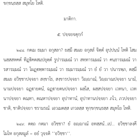
ขกฺขนฺธสฺส สมุทโย โหติ.
มาติกา.
๕. ปจฺจยจตุกฺกํ
. กตเม
ธมฺมา อกุสลา? ยสฺมึ สมเย อกุสลํ จิตฺตํ อุปฺปนฺนํ โหติ โสม
๒๔๘
นสฺสสหคตํ ทิฏฺิคตสมฺปยุตฺตํ รูปารมฺมณํ วา สทฺทารมฺมณํ วา คนฺธารมฺมณํ วา
รสารมฺมณํ วา โผฏฺพฺพารมฺมณํ วา ธมฺมารมฺมณํ วา ยํ ยํ วา ปนารพฺภ, ตสฺมึ
สมเย อวิชฺชาปจฺจยา สงฺขาโร, สงฺขารปจฺจยา วิฺาณํ, วิฺาณปจฺจยา นามํ,
นามปจฺจยา ฉฏฺายตนํ, ฉฏฺายตนปจฺจยา ผสฺโส, ผสฺสปจฺจยา เวทนา, เวท
นาปจฺจยา ตณฺหา, ตณฺหาปจฺจยา อุปาทานํ, อุปาทานปจฺจยา ภโว, ภวปจฺจยา
ชาติ, ชาติปจฺจยา ชรามรณํ. เอวเมตสฺส เกวลสฺส ทุกฺขกฺขนฺธสฺส สมุทโย โหติ.
. ตตฺถ กตมา อวิชฺชา? ยํ อฺาณํ อทสฺสนํ…เป… อวิชฺชาลงฺคี
๒๔๙
โมโห อกุสลมูลํ – อยํ วุจฺจติ ‘‘อวิชฺชา’’.