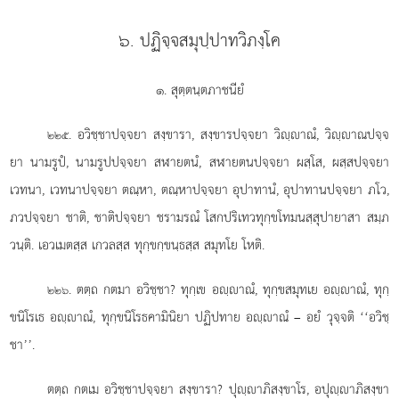
๖. ปฏิจฺจสมุปฺปาทวิภงฺโค
๑. สุตฺตนฺตภาชนียํ
. อวิชฺชาปจฺจยา
สงฺขารา, สงฺขารปจฺจยา วิฺาณํ, วิฺาณปจฺจ
๒๒๕
ยา นามรูปํ, นามรูปปจฺจยา สฬายตนํ, สฬายตนปจฺจยา ผสฺโส, ผสฺสปจฺจยา
เวทนา, เวทนาปจฺจยา ตณฺหา, ตณฺหาปจฺจยา อุปาทานํ, อุปาทานปจฺจยา ภโว,
ภวปจฺจยา ชาติ, ชาติปจฺจยา ชรามรณํ โสกปริเทวทุกฺขโทมนสฺสุปายาสา สมฺภ
วนฺติ. เอวเมตสฺส เกวลสฺส ทุกฺขกฺขนฺธสฺส สมุทโย โหติ.
. ตตฺถ กตมา อวิชฺชา? ทุกฺเข อฺาณํ, ทุกฺขสมุทเย อฺาณํ, ทุกฺ
๒๒๖
ขนิโรเธ อฺาณํ, ทุกฺขนิโรธคามินิยา ปฏิปทาย อฺาณํ – อยํ วุจฺจติ ‘‘อวิชฺ
ชา’’.
ตตฺถ กตเม อวิชฺชาปจฺจยา สงฺขารา? ปุฺาภิสงฺขาโร, อปุฺาภิสงฺขา