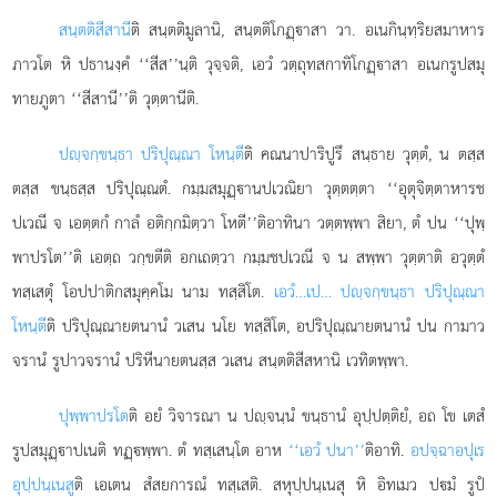
สนฺตติสีสานี
ติ สนฺตติมูลานิ, สนฺตติโกฏฺาสา วา. อเนกินฺทฺริยสมาหาร
ภาวโต หิ ปธานงฺคํ ‘‘สีส’’นฺติ วุจฺจติ, เอวํ วตฺถุทสกาทิโกฏฺาสา อเนกรูปสมุ
ทายภูตา ‘‘สีสานี’’ติ วุตฺตานีติ.
ปฺจกฺขนฺธา ปริปุณฺณา โหนฺตี
ติ คณนาปาริปูรึ สนฺธาย วุตฺตํ, น ตสฺส
ตสฺส ขนฺธสฺส ปริปุณฺณตํ. กมฺมสมุฏฺานปเวณิยา วุตฺตตฺตา ‘‘อุตุจิตฺตาหารช
ปเวณี จ เอตฺตกํ กาลํ อติกฺกมิตฺวา โหตี’’ติอาทินา วตฺตพฺพา สิยา, ตํ ปน ‘‘ปุพฺ
พาปรโต’’ติ เอตฺถ วกฺขตีติ อกเถตฺวา กมฺมชปเวณี จ น สพฺพา วุตฺตาติ อวุตฺตํ
ทสฺเสตุํ โอปปาติกสมุคฺคโม นาม ทสฺสิโต.
เอวํ…เป… ปฺจกฺขนฺธา ปริปุณฺณา
โหนฺตี
ติ ปริปุณฺณายตนานํ วเสน นโย ทสฺสิโต, อปริปุณฺณายตนานํ ปน กามาว
จรานํ รูปาวจรานํ ปริหีนายตนสฺส วเสน สนฺตติสีสหานิ เวทิตพฺพา.
ปุพฺพาปรโต
ติ อยํ วิจารณา น ปฺจนฺนํ ขนฺธานํ อุปฺปตฺติยํ, อถ โข เตสํ
รูปสมุฏฺาปเนติ ทฏฺพฺพา. ตํ ทสฺเสนฺโต อาห
‘‘เอวํ ปนา’’
ติอาทิ.
อปจฺฉาอปุเร
อุปฺปนฺเนสู
ติ เอเตน สํสยการณํ ทสฺเสติ. สหุปฺปนฺเนสุ หิ อิทเมว ปมํ รูปํ