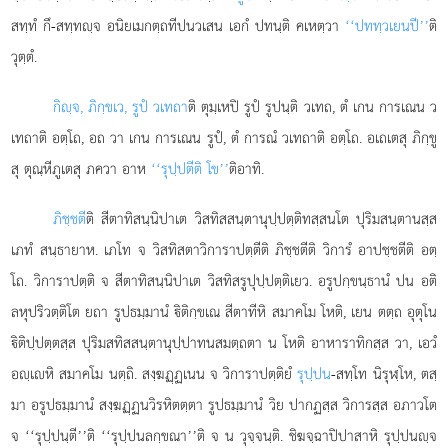
สทฺทํ กึ-สทฺทฺจ อนิยเมกตฺถทีปนวเสน เอกํ ปทนฺติ คเหตฺวา
‘‘ปททฺวเยนปี’’
ติ
วุตฺตํ.
กิฺจ, ภิกฺขเว, รูปํ วเทถา
ติ ตุมฺเหปิ รูปํ รูปนฺติ วเทถ, ตํ เกน การเณน ว
เทถาติ อตฺโถ, อถ วา เกน การเณน รูปํ, ตํ การณํ
วเทถาติ อตฺโถ. อเถเตสุ ภิกฺขู
สุ ตุณฺหีภูเตสุ ภควา อาห
‘‘รุปฺปตีติ โข’’
ติอาทิ.
ภิชฺชตี
ติ สีตาทิสนฺนิปาเต วิสทิสสนฺตานุปฺปตฺติทสฺสนโต ปุริมสนฺตานสฺส
เภทํ สนฺธายาห. เภโท จ วิสทิสตาวิการาปตฺตีติ ภิชฺชตีติ วิการํ อาปชฺชตีติ อตฺ
โถ. วิการาปตฺติ จ สีตาทิสนฺนิปาเต วิสทิสรูปุปฺปตฺติเยว. อรูปกฺขนฺธานํ ปน อติ
ลหุปริวตฺติโต ยถา รูปธมฺมานํ ิติกฺขเณ สีตาทีหิ สมาคโม โหติ, เยน ตตฺถ อุตุโน
ิติปฺปตฺตสฺส ปุริมสทิสสนฺตานุปฺปาทนสมตฺถตา น โหติ อาหาราทิกสฺส วา, เอวํ
อฺเหิ สมาคโม นตฺถิ. สงฺฆฏฺฏเนน จ วิการาปตฺติยํ
รุปฺปน
-สทฺโท นิรุฬฺโห, ตสฺ
มา อรูปธมฺมานํ สงฺฆฏฺฏนวิรหิตตฺตา รูปธมฺมานํ วิย ปากฏสฺส วิการสฺส อภาวโต
จ ‘‘รุปฺปนฺตี’’ติ ‘‘รุปฺปนลกฺขณา’’ติ จ น วุจฺจนฺติ. ชิฆจฺฉาปิปาสาหิ รุปฺปนฺจ