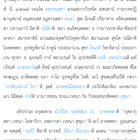
สํ. นิ. ๔.๒๖๗) วจนโต
อทุกฺขมสุขา
ผรณสภาววิรหโต อสนฺตานํ กามราคปฏิ
ฆานุสยานํ
อนุสยนสฺส อฏฺานตฺตา
สนฺตา,
สุเข นิกนฺตึ ปริยาทาย อธิคนฺตพฺพตฺ
ตา ปธานภาวํ นีตาติ
ปณีตา
ติ. ตถา อนธิคนฺตพฺพา จ กามาวจรชาติอาทิสงฺกรํ
อกตฺวา สมานชาติยํ าณสมฺปยุตฺตวิปฺปยุตฺตาทิเก สมานเภเท สุขโต ปณีตาติ
โยเชตพฺพา. อุปพฺรูหิตานํ ธาตูนํ ปจฺจยภาเวน สุขา
โขเภติ
วิพาธิตานํ ปจฺจยภา
เวน ทุกฺขา จ. อุภยมฺปิ กายํ พฺยาเปนฺตํ วิย อุปฺปชฺชตีติ
ผรติ. มทยมาน
นฺติ มทํ
กโรนฺตํ.
ฉาทยมาน
นฺติ อิจฺฉํ อุปฺปาเทนฺตํ, อวตฺถรมานํ วา. ฆมฺมาภิตตฺตสฺส สีโต
ทกฆเฏน อาสิตฺตสฺส ยถา กาโย อุปพฺรูหิโต โหติ, เอวํ สุขสมงฺคิโนปีติ กตฺวา
‘‘อาสิฺจมานํ วิยา’’
ติ วุตฺตํ.
เอกตฺตนิมิตฺเตเยวา
ติ ปถวีกสิณาทิเก
เอกสภาเว
เอว นิมิตฺเต.
จรตี
ติ นานาวชฺชเน ชวเน เวทนา วิย วิปฺผนฺทนรหิตตฺตา
สุขุมา
.
อธิปฺปาเย อกุสลตาย
อโกวิโท. กุสลตฺติเก…เป… อาคตตฺตา
ติ ‘‘กุสลากุ
สลา เวทนา โอฬาริกา, อพฺยากตา เวทนา สุขุมา’’ติ เอวํ อาคตตฺตา. ภูมนฺตรเภ
เท ทสฺเสตุํ
‘‘ยมฺปี’’
ติอาทิ อารทฺธํ.
อิมินา นีหาเรนา
ติ เอเตน ‘‘กามาวจรสุขโต