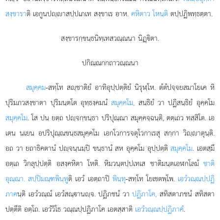
สงฺขารา
ติ เอกูนปฺาสปฺปเภเท สงฺขาเร อาห.
คหิตาว โหนฺติ
ตปฺปฏิพทฺธตฺตา.
สงฺขารกฺขนฺธนิทฺเทสวณฺณนา นิฏฺิตา.
ปกิณฺณกกถาวณฺณนา
สมุคฺคม
-สทฺโท
สฺชาติยํ อาทิอุปฺปตฺติยํ นิรุฬฺโห. ตํตํปจฺจยสมาโยเค หิ
ปุริมภวสงฺขาตา ปุริมนฺตโต อุทฺธงฺคมนํ
สมุคฺคโม,
สนฺธิยํ วา ปฏิสนฺธิยํ อุคฺคโม
สมุคฺคโม
. โส ปน ยตฺถ ปฺจกฺขนฺธา ปริปุณฺณา สมุคฺคจฺฉนฺติ, ตตฺเถว ทสฺสิโต. เอ
เตน นเยน อปริปุณฺณขนฺธสมุคฺคโม เอกโวการจตุโวกาเรสุ สกฺกา วิฺาตุนฺติ.
อถ วา ยถาธิคตานํ ปฺจนฺนมฺปิ ขนฺธานํ สห อุคฺคโม อุปฺปตฺติ
สมุคฺคโม
. เอตสฺมึ
อตฺเถ วิกลุปฺปตฺติ อสงฺคหิตา โหติ. หิมวนฺตปฺปเทเส ชาติมนฺตเอฬกโลมํ
ชาติ
อุณฺณา. สปฺปิมณฺฑพินฺทู
ติ เอวํ เอตฺถาปิ
พินฺทุ
-สทฺโท
โยเชตพฺโพ.
เอวํวณฺณปฺปฏิ
ภาค
นฺติ เอวํวณฺณํ เอวํสณฺานฺจ. ปฏิภชนํ วา
ปฏิภาโค,
สทิสตาภชนํ สทิสตา
ปตฺตีติ อตฺโถ. เอวํวิโธ วณฺณปฺปฏิภาโค เอตสฺสาติ
เอวํวณฺณปฺปฏิภาคํ
.