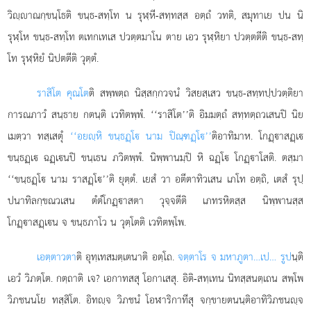
วิฺาณกฺขนฺโธติ ขนฺธ-สทฺโท น รุฬฺหี-สทฺทสฺส อตฺถํ วทติ, สมุทาเย ปน นิ
รุฬฺโห ขนฺธ-สทฺโท ตเทกเทเส ปวตฺตมาโน ตาย เอว รุฬฺหิยา ปวตฺตตีติ ขนฺธ-สทฺ
โท รุฬฺหิยํ นิปตตีติ วุตฺตํ.
ราสิโต คุณโต
ติ สพฺพตฺถ นิสฺสกฺกวจนํ วิสยสฺเสว ขนฺธ-สทฺทปฺปวตฺติยา
การณภาวํ สนฺธาย กตนฺติ เวทิตพฺพํ. ‘‘ราสิโต’’ติ อิมมตฺถํ สทฺทตฺถวเสนปิ
นิย
เมตฺวา ทสฺเสตุํ
‘‘อยฺหิ ขนฺธฏฺโ นาม ปิณฺฑฏฺโ’’
ติอาทิมาห. โกฏฺาสฏฺเ
ขนฺธฏฺเ ฉฏฺเนปิ ขนฺเธน ภวิตพฺพํ. นิพฺพานมฺปิ หิ ฉฏฺโ โกฏฺาโสติ. ตสฺมา
‘‘ขนฺธฏฺโ นาม ราสฏฺโ’’ติ ยุตฺตํ. เยสํ วา อตีตาทิวเสน เภโท อตฺถิ, เตสํ รุปฺ
ปนาทิลกฺขณวเสน ตํตํโกฏฺาสตา วุจฺจตีติ เภทรหิตสฺส นิพฺพานสฺส
โกฏฺาสฏฺเน จ ขนฺธภาโว น วุตฺโตติ เวทิตพฺโพ.
เอตฺตาวตา
ติ อุทฺเทสมตฺเตนาติ อตฺโถ.
จตฺตาโร จ มหาภูตา…เป… รูป
นฺติ
เอวํ วิภตฺโต. กตฺถาติ เจ? เอกาทสสุ โอกาเสสุ. อิติ-สทฺเทน นิทสฺสนตฺเถน สพฺโพ
วิภชนนโย ทสฺสิโต. อิทฺจ วิภชนํ โอฬาริกาทีสุ จกฺขายตนนฺติอาทิวิภชนฺจ