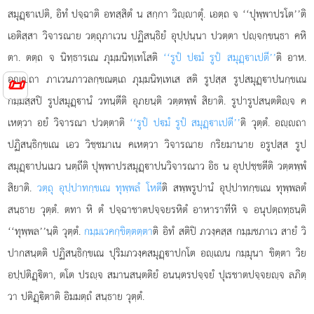
สมุฏฺาเปติ, อิทํ ปจฺฉาติ อทสฺสิตํ น สกฺกา วิฺาตุํ. เอตฺถ จ ‘‘ปุพฺพาปรโต’’ติ
เอติสฺสา วิจารณาย วตฺถุภาเวน ปฏิสนฺธิยํ อุปฺปนฺนา ปวตฺตา ปฺจกฺขนฺธา คหิ
ตา. ตตฺถ จ นิทฺธารเณ
ภุมฺมนิทฺเทโสติ
‘‘รูปํ ปมํ รูปํ สมุฏฺาเปตี’’
ติ อาห.
อฺถา ภาเวนภาวลกฺขณตฺเถ ภุมฺมนิทฺเทเส สติ รูปสฺส รูปสมุฏฺาปนกฺขเณ
📜
กมฺมสฺสปิ รูปสมุฏฺานํ วทนฺตีติ อุภยนฺติ วตฺตพฺพํ สิยาติ. รูปารูปสนฺตติฺจ ค
เหตฺวา อยํ วิจารณา ปวตฺตาติ
‘‘รูปํ ปมํ รูปํ สมุฏฺาเปตี’’
ติ วุตฺตํ. อฺถา
ปฏิสนฺธิกฺขเณ เอว วิชฺชมาเน คเหตฺวา วิจารณาย กริยมานาย อรูปสฺส รูป
สมุฏฺาปนเมว นตฺถีติ ปุพฺพาปรสมุฏฺาปนวิจารณาว อิธ น อุปปชฺชตีติ วตฺตพฺพํ
สิยาติ.
วตฺถุ อุปฺปาทกฺขเณ ทุพฺพลํ โหตี
ติ สพฺพรูปานํ อุปฺปาทกฺขเณ ทุพฺพลตํ
สนฺธาย วุตฺตํ. ตทา หิ ตํ ปจฺฉาชาตปจฺจยรหิตํ อาหาราทีหิ จ อนุปตฺถทฺธนฺติ
‘‘ทุพฺพล’’นฺติ วุตฺตํ.
กมฺมเวคกฺขิตฺตตฺตา
ติ
อิทํ สติปิ ภวงฺคสฺส กมฺมชภาเว สายํ วิ
ปากสนฺตติ ปฏิสนฺธิกฺขเณ ปุริมภวงฺคสมุฏฺาปกโต อฺเน กมฺมุนา ขิตฺตา วิย
อปฺปติฏฺิตา, ตโต ปรฺจ สมานสนฺตติยํ อนนฺตรปจฺจยํ ปุเรชาตปจฺจยฺจ ลภิตฺ
วา ปติฏฺิตาติ อิมมตฺถํ สนฺธาย วุตฺตํ.