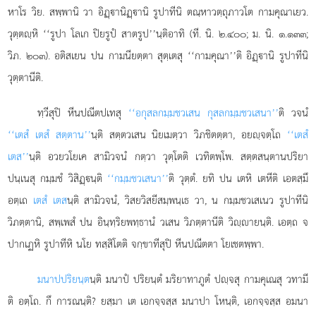
หาโร วิย. สพฺพานิ วา อิฏฺานิฏฺานิ รูปาทีนิ ตณฺหาวตฺถุภาวโต กามคุณาเยว.
วุตฺตฺหิ ‘‘รูปา โลเก ปิยรูปํ สาตรูป’’นฺติอาทิ (ที. นิ. ๒.๔๐๐; ม. นิ. ๑.๑๓๓;
วิภ. ๒๐๓). อติสเยน ปน กามนียตฺตา สุตฺเตสุ ‘‘กามคุณา’’ติ อิฏฺานิ รูปาทีนิ
วุตฺตานีติ.
ทฺวีสุปิ หีนปณีตปเทสุ
‘‘อกุสลกมฺมชวเสน กุสลกมฺมชวเสนา’’
ติ วจนํ
‘‘เตสํ เตสํ สตฺตาน’’
นฺติ สตฺตวเสน นิยเมตฺวา วิภชิตตฺตา, อยฺจตฺโถ
‘‘เตสํ
เตส’’
นฺติ อวยวโยเค สามิวจนํ กตฺวา วุตฺโตติ เวทิตพฺโพ. สตฺตสนฺตานปริยา
ปนฺเนสุ กมฺมชํ วิสิฏฺนฺติ
‘‘กมฺมชวเสนา’’
ติ วุตฺตํ. ยทิ ปน เตหิ เตหีติ เอตสฺมึ
อตฺเถ
เตสํ เตส
นฺติ สามิวจนํ, วิสยวิสยีสมฺพนฺเธ วา, น กมฺมชวเสเนว รูปาทีนิ
วิภตฺตานิ, สพฺเพสํ ปน อินฺทฺริยพทฺธานํ วเสน วิภตฺตานีติ วิฺายนฺติ. เอตฺถ จ
ปากเฏหิ รูปาทีหิ นโย ทสฺสิโตติ จกฺขาทีสุปิ หีนปณีตตา โยเชตพฺพา.
มนาปปริยนฺต
นฺติ มนาปํ ปริยนฺตํ มริยาทาภูตํ ปฺจสุ กามคุเณสุ วทามี
ติ อตฺโถ. กึ การณนฺติ? ยสฺมา เต เอกจฺจสฺส มนาปา โหนฺติ, เอกจฺจสฺส อมนา