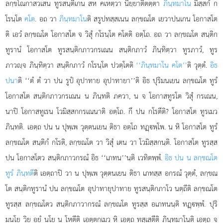
ลกฺขโณกาสวเสน ทูรสนฺติเกน สห คเหตฺวา นิยฺยาติตตฺตา
ภินฺทมาโน
มิสฺสกํ ก
โรนฺโต
คโต
. อถ วา
ภินฺทมาโน
ติ สรูปทสฺสเนน ลกฺขณโต เยวาปนเกน โอกาสโต
ติ เอวํ ลกฺขณโต โอกาสโต จ วิสุํ กโรนฺโต คโตติ อตฺโถ. อถ วา ลกฺขณโต สนฺติก
ทูรานํ โอกาสโต ทูรสนฺติกภาวกรเณน สนฺติกภาวํ ภินฺทิตฺวา ทูรภาวํ, ทูร
ภาวฺจ ภินฺทิตฺวา สนฺติกภาวํ กโรนฺโต ปวตฺโตติ
‘‘ภินฺทมาโน คโต’’
ติ วุตฺตํ.
อิธ
ปนา
ติ ‘‘ตํ ตํ วา ปน รูปํ อุปาทาย อุปาทายา’’ติ อิธ ปุริมนเยน ลกฺขณโต ทูรํ
โอกาสโต สนฺติกภาวกรเณน น ภินฺทติ ภควา, น จ โอกาสทูรโต วิสุํ กรเณน,
นาปิ โอกาสทูเรน โวมิสฺสกกรเณนาติ อตฺโถ. กึ ปน กโรตีติ? โอกาสโต ทูรเมว
ภินฺทติ. เอตฺถ ปน น ปุพฺเพ วุตฺตนเยน ติธา อตฺโถ ทฏฺพฺโพ. น หิ โอกาสโต ทูรํ
ลกฺขณโต สนฺติกํ กโรติ, ลกฺขณโต วา วิสุํ เตน วา โวมิสฺสกนฺติ. โอกาสโต ทูรสฺส
ปน โอกาสโตว สนฺติกภาวกรณํ อิธ ‘‘เภทน’’นฺติ เวทิตพฺพํ.
อิธ ปน น ลกฺขณโต
ทูรํ ภินฺทตี
ติ เอตฺถาปิ วา น ปุพฺเพ วุตฺตนเยน ติธา เภทสฺส อกรณํ วุตฺตํ, ลกฺขณ
โต สนฺติกทูรานํ ปน ลกฺขณโต อุปาทายุปาทาย ทูรสนฺติกภาโว นตฺถีติ ลกฺขณโต
ทูรสฺส ลกฺขณโตว สนฺติกภาวากรณํ ลกฺขณโต ทูรสฺส อเภทนนฺติ ทฏฺพฺพํ. ปุริ
มนโย วิย อยํ นโย น โหตีติ เอตฺตกเมว หิ เอตฺถ ทสฺเสตีติ ภินฺทมาโนติ เอตฺถ จ