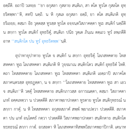
อตฺถีติ. อถาปิ วเทยฺย ‘‘ยา อกุสลา กุสลาย สนฺติเก, สา ตโต ทูรโต กุสลโต อุทฺ
ธริตพฺพา’’ติ, ตทปิ นตฺถิ. น หิ กุสเล อกุสลา อตฺถิ, ยา ตโต สนฺติเกติ อุทฺ
ธริเยยฺย, ตสฺมา อิธ วุตฺตสฺส ทูรสฺส ทูรโต อจฺจนฺตวิสภาคตฺตา ทูเร สนฺติกํ นตฺถีติ
น สกฺกา ทูรโต สนฺติกํ อุทฺธริตุํ, สนฺติเก ปนิธ วุตฺเต ภินฺเน ตตฺเถว ทูรํ ลพฺภตีติ
อาห
‘‘สนฺติกโต ปน ทูรํ อุทฺธริตพฺพ’’
นฺติ.
อุปาทายุปาทาย ทูรโต จ สนฺติกํ น สกฺกา อุทฺธริตุํ. โลภสหคตาย โทส
สหคตา ทูเร โลภสหคตา สนฺติเกติ หิ วุจฺจมาเน สนฺติกโตว สนฺติกํ อุทฺธริตํ โหติ.
ตถา โทสสหคตาย โลภสหคตา ทูเร โทสสหคตา สนฺติเกติ เอตฺถาปิ
สภาคโต
สภาคนฺตรสฺส อุทฺธฏตฺตา, น จ สกฺกา ‘‘โลภสหคตาย โทสสหคตา ทูเร สา เอว
จ สนฺติเก’’ติ วตฺตุํ โทสสหคตาย สนฺติกภาวสฺส อการณตฺตา, ตสฺมา วิสภาคตา
เภทํ อคฺคเหตฺวา น ปวตฺตตีติ สภาคาพฺยาปกตฺตา ทูรตาย ทูรโต สนฺติกุทฺธรณํ น
สกฺกา กาตุํ. น หิ โทสสหคตา อกุสลสภาคํ สพฺพํ พฺยาเปตฺวา ปวตฺตตีติ. สภาค
ตา ปน เภทํ อนฺโตคธํ กตฺวา ปวตฺตตีติ วิสภาคพฺยาปกตฺตา สนฺติกตาย สนฺติกโต
ทูรุทฺธรณํ สกฺกา กาตุํ. อกุสลตา หิ โลภสหคตาทิสพฺพวิสภาคพฺยาปิกาติ. เตนาห