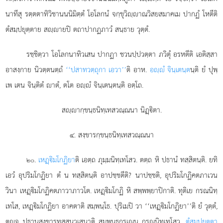
นาทีสุ รตฺตตาทิวิชานนนิมิตฺตํ โอโลกนํ จกฺขุวิฺาณวิสยสมาคเม ปากฏํ โหตีติ
ตํสมฺปยุตฺตาย สฺายปิ ตถาปากฏภาวํ สนฺธาย วุตฺตํ.
รชฺชิตฺวา
โอโลกนาทิวเสน ปากฏา ชวนปฺปวตฺตา ภวิตุํ อรหตีติ เอติสฺสา
อาสงฺกาย นิวตฺตนตฺถํ
‘‘ปสาทวตฺถุกา เอวา’’
ติ อาห.
อฺํ จินฺเตนฺต
นฺติ ยํ ปุพฺ
เพ เตน จินฺติตํ าตํ, ตโต อฺํ จินฺเตนฺตนฺติ อตฺโถ.
สฺากฺขนฺธนิทฺเทสวณฺณนา นิฏฺิตา.
๔. สงฺขารกฺขนฺธนิทฺเทสวณฺณนา
.
เหฏฺิมโกฏิยา
ติ เอตฺถ ภุมฺมนิทฺเทโสว. ตตฺถ หิ ปธานํ ทสฺสิตนฺติ. ยทิ
๒๐
เอวํ อุปริมโกฏิยา ตํ น ทสฺสิตนฺติ อาปชฺชตีติ? นาปชฺชติ, อุปริมโกฏิคตภาเวน
วินา เหฏฺิมโกฏิคตภาวาภาวโต. เหฏฺิมโกฏิ หิ สพฺพพฺยาปิกาติ. ทุติเย กรณนิทฺ
เทโส, เหฏฺิมโกฏิยา อาคตาติ สมฺพนฺโธ. ปุริเมปิ วา ‘‘เหฏฺิมโกฏิยา’’ติ ยํ วุตฺตํ,
ตฺจ ปธานสงฺขารทสฺสนวเสนาติ สมฺพนฺธกรเณน กรณนิทฺเทโสว.
ตํสมฺปยุตฺตา