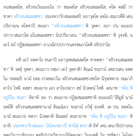
จนสมฺผสฺโส, อธิวจนวิฺเยฺโย วา สมฺผสฺโส อธิวจนสมฺผสฺโส, ตโต ตสฺมึ วา
ชาตา
อธิวจนสมฺผสฺสชา
. ปฺจทฺวาริกสมฺผสฺเสปิ ยถาวุตฺโต อตฺโถ สมฺภวตีติ เตน
ปริยาเยน ตโตชาปิ สฺา
‘‘อธิวจนสมฺผสฺสชา’’
ติ วุตฺตา. ยถา ปน อฺปฺ
ปการาสมฺภวโต มโนสมฺผสฺสชา นิปฺปริยาเยน ‘‘อธิวจนสมฺผสฺสชา’’ติ วุจฺจติ, น
เอวํ อยํ ปฏิฆสมฺผสฺสชา อาเวณิกปฺปการนฺตรสมฺภวโตติ อธิปฺปาโย.
ยทิ
เอวํ จตฺตาโร ขนฺธาปิ ยถาวุตฺตสมฺผสฺสโต ชาตตฺตา ‘‘อธิวจนสมฺผสฺส
ชา’’ติ วตฺตุํ ยุตฺตา, สฺาว กสฺมา เอวํ วุตฺตาติ? ติณฺณํ ขนฺธานํ อตฺถวเสน อตฺต
โน ปตฺตมฺปิ นามํ ยตฺถ ปวตฺตมาโน อธิวจนสมฺผสฺสช-สทฺโท นิรุฬฺหตาย ธมฺมาภิ
ลาโป โหติ, ตสฺสา สฺาย เอว อาโรเปตฺวา สยํ นิวตฺตนํ โหติ. เตนาห
‘‘ตโย หิ
อรูปิโน ขนฺธา’’
ติอาทิ. อถ วา สฺาย ปฏิฆสมฺผสฺสชาติ อฺมฺปิ วิสิฏฺํ นามํ
อตฺถีติ อธิวจนสมฺผสฺสชานามํ ติณฺณํเยว ขนฺธานํ ภวิตุํ อรหติ. เต ปน อตฺตโน
นามํ สฺาย ทตฺวา นิวตฺตาติ อิมมตฺถํ สนฺธายาห
‘‘ตโย หิ อรูปิโน ขนฺธา’’
ติ
อาทิ.
ปฺจทฺวาริกสฺา โอโลเกตฺวาปิ ชานิตุํ สกฺกา
ติ อิทํ เตน เตนาธิปฺปาเยน
หตฺถวิการาทิกรเณ ตทธิปฺปายวิชานนนิมิตฺตภูตา วิฺตฺติ วิย รชฺชิตฺวา โอโลก