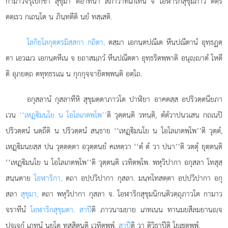
กามาวจรุเปกฺขา สุขุมา’’ติอาทินา สภาวาทิเภเทน จ โอฬาริกสุขุมภาวํ ตตฺร
ตตฺเรว กเถนฺโต น ภินฺทตีติ นยํ ทสฺเสติ.
โลกิยโลกุตฺตรมิสฺสกา กถิตา,
ตสฺมา เอกนฺตปณีเต หีนปณีตานํ อุทฺธฏตฺ
ตา เอวเมว เอกนฺตหีเน จ ยถาสมฺภวํ หีนปณีตตา อุทฺธริตพฺพาติ อนุฺาตํ โหตี
ติ อุภยตฺถ ตทุทฺธรเณ น กุกฺกุจฺจายิตพฺพนฺติ อตฺโถ.
อกุสลานํ กุสลาทีหิ สุขุมตฺตาภาวโต ปาฬิยา อาคตสฺส อปริวตฺตนียภา
เวน
‘‘เหฏฺิมนโย น โอโลเกตพฺโพ’’
ติ วุตฺตนฺติ วทนฺติ, ตํตํวาปนวเสน กถเนปิ
ปริวตฺตนํ นตฺถีติ น ปริวตฺตนํ สนฺธาย ‘‘เหฏฺิมนโย น โอโลเกตพฺโพ’’ติ วุตฺตํ,
เหฏฺิมนยสฺส ปน วุตฺตตฺตา อวุตฺตนยํ คเหตฺวา ‘‘ตํ ตํ วา ปนา’’ติ วตฺตุํ ยุตฺตนฺติ
‘‘เหฏฺิมนโย น โอโลเกตพฺโพ’’ติ วุตฺตนฺติ เวทิตพฺโพ. พหุวิปากา อกุสลา โทสุสฺ
สนฺนตาย
โอฬาริกา,
ตถา อปฺปวิปากา กุสลา. มนฺทโทสตฺตา อปฺปวิปากา อกุ
สลา
สุขุมา,
ตถา พหุวิปากา กุสลา จ. โอฬาริกสุขุมนิกนฺติวตฺถุภาวโต กามาว
จราทีนํ
โอฬาริกสุขุมตา
.
สาปี
ติ ภาวนามยาย เภทเนน ทานมยสีลมยานฺจ
ปจฺเจกํ เภทนํ นยโต ทสฺสิตนฺติ เวทิตพฺพํ.
สาปี
ติ วา ติวิธาปีติ โยเชตพฺพํ.