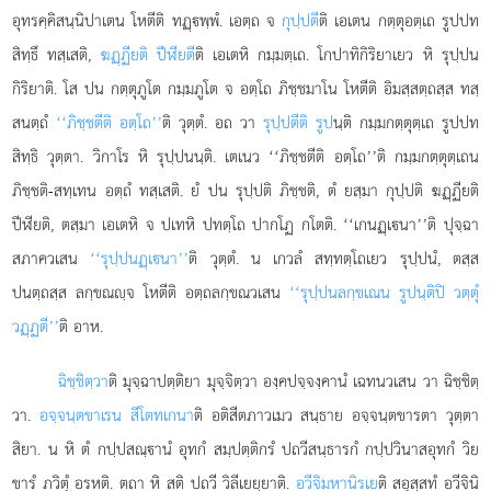
อุทรคฺคิสนฺนิปาเตน โหตีติ ทฏฺพฺพํ. เอตฺถ จ
กุปฺปตี
ติ เอเตน กตฺตุอตฺเถ รูปปท
สิทฺธึ ทสฺเสติ,
ฆฏฺฏียติ ปีฬียตี
ติ เอเตหิ กมฺมตฺเถ. โกปาทิกิริยาเยว หิ รุปฺปน
กิริยาติ. โส ปน กตฺตุภูโต กมฺมภูโต จ อตฺโถ ภิชฺชมาโน โหตีติ อิมสฺสตฺถสฺส ทสฺ
สนตฺถํ
‘‘ภิชฺชตีติ อตฺโถ’’
ติ วุตฺตํ. อถ วา
รุปฺปตีติ รูป
นฺติ กมฺมกตฺตุตฺเถ รูปปท
สิทฺธิ วุตฺตา. วิกาโร หิ รุปฺปนนฺติ. เตเนว ‘‘ภิชฺชตีติ อตฺโถ’’ติ กมฺมกตฺตุตฺเถน
ภิชฺชติ-สทฺเทน อตฺถํ ทสฺเสติ. ยํ ปน รุปฺปติ ภิชฺชติ, ตํ ยสฺมา กุปฺปติ ฆฏฺฏียติ
ปีฬียติ, ตสฺมา เอเตหิ จ ปเทหิ ปทตฺโถ ปากโฏ กโตติ. ‘‘เกนฏฺเนา’’ติ ปุจฺฉา
สภาควเสน
‘‘รุปฺปนฏฺเนา’’
ติ วุตฺตํ. น เกวลํ สทฺทตฺโถเยว รุปฺปนํ, ตสฺส
ปนตฺถสฺส ลกฺขณฺจ โหตีติ อตฺถลกฺขณวเสน
‘‘รุปฺปนลกฺขเณน รูปนฺติปิ วตฺตุํ
วฏฺฏตี’’
ติ อาห.
ฉิชฺชิตฺวา
ติ มุจฺฉาปตฺติยา มุจฺจิตฺวา องฺคปจฺจงฺคานํ เฉทนวเสน วา ฉิชฺชิตฺ
วา.
อจฺจนฺตขาเรน สีโตทเกนา
ติ อติสีตภาวเมว สนฺธาย อจฺจนฺตขารตา วุตฺตา
สิยา. น หิ ตํ
กปฺปสณฺานํ อุทกํ สมฺปตฺติกรํ ปถวีสนฺธารกํ กปฺปวินาสอุทกํ วิย
ขารํ ภวิตุํ อรหติ. ตถา หิ สติ ปถวี วิลีเยยฺยาติ.
อวีจิมหานิรเย
ติ สอุสฺสทํ อวีจินิ