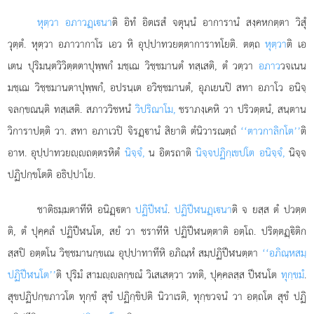
หุตฺวา อภาวฏฺเนา
ติ อิทํ อิตเรสํ จตุนฺนํ อาการานํ สงฺคหกตฺตา วิสุํ
วุตฺตํ. หุตฺวา อภาวากาโร เอว หิ อุปฺปาทวยตฺตาการาทโยติ. ตตฺถ
หุตฺวา
ติ เอ
เตน ปุริมนฺตวิวิตฺตตาปุพฺพกํ มชฺเฌ วิชฺชมานตํ ทสฺเสติ, ตํ วตฺวา
อภาว
วจเนน
มชฺเฌ วิชฺชมานตาปุพฺพกํ, อปรนฺเต อวิชฺชมานตํ, อุภเยนปิ สทา อภาโว อนิจฺ
จลกฺขณนฺติ ทสฺเสติ. สภาววิชหนํ
วิปริณาโม,
ชราภงฺเคหิ วา ปริวตฺตนํ, สนฺตาน
วิการาปตฺติ วา. สทา อภาเวปิ จิรฏฺานํ สิยาติ ตํนิวารณตฺถํ
‘‘ตาวกาลิกโต’’
ติ
อาห. อุปฺปาทวยฺถตฺตรหิตํ
นิจฺจํ,
น อิตรถาติ
นิจฺจปฏิกฺเขปโต อนิจฺจํ,
นิจฺจ
ปฏิปกฺขโตติ อธิปฺปาโย.
ชาติธมฺมตาทีหิ อนิฏฺตา
ปฏิปีฬนํ
.
ปฏิปีฬนฏฺเนา
ติ จ ยสฺส ตํ ปวตฺต
ติ, ตํ ปุคฺคลํ ปฏิปีฬนโต, สยํ วา ชราทีหิ ปฏิปีฬนตฺตาติ อตฺโถ. ปริตฺตฏฺิติก
สฺสปิ อตฺตโน วิชฺชมานกฺขเณ อุปฺปาทาทีหิ อภิณฺหํ สมฺปฏิปีฬนตฺตา
‘‘อภิณฺหสมฺ
ปฏิปีฬนโต’’
ติ ปุริมํ สามฺลกฺขณํ วิเสเสตฺวา วทติ, ปุคฺคลสฺส ปีฬนโต
ทุกฺขมํ
.
สุขปฏิปกฺขภาวโต ทุกฺขํ สุขํ ปฏิกฺขิปติ นิวาเรติ, ทุกฺขวจนํ วา อตฺถโต สุขํ ปฏิ