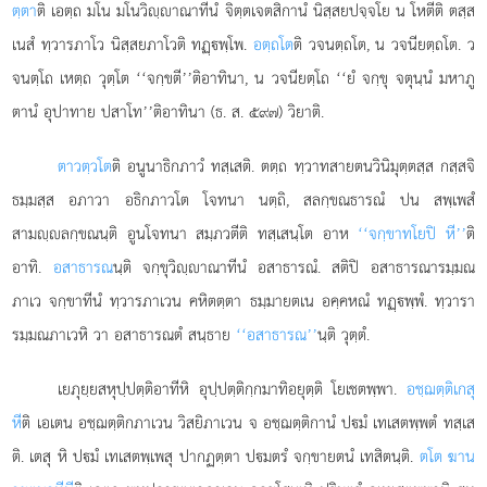
ตฺตา
ติ เอตฺถ มโน มโนวิฺาณาทีนํ จิตฺตเจตสิกานํ นิสฺสยปจฺจโย น โหตีติ ตสฺส
เนสํ ทฺวารภาโว นิสฺสยภาโวติ ทฏฺพฺโพ.
อตฺถโต
ติ วจนตฺถโต, น วจนียตฺถโต. ว
จนตฺโถ เหตฺถ วุตฺโต ‘‘จกฺขตี’’ติอาทินา, น วจนียตฺโถ ‘‘ยํ จกฺขุ จตุนฺนํ มหาภู
ตานํ อุปาทาย ปสาโท’’ติอาทินา (ธ. ส. ๕๙๗) วิยาติ.
ตาวตฺวโต
ติ อนูนาธิกภาวํ ทสฺเสติ. ตตฺถ ทฺวาทสายตนวินิมุตฺตสฺส กสฺสจิ
ธมฺมสฺส อภาวา อธิกภาวโต โจทนา นตฺถิ, สลกฺขณธารณํ ปน สพฺเพสํ
สามฺลกฺขณนฺติ อูนโจทนา
สมฺภวตีติ ทสฺเสนฺโต อาห
‘‘จกฺขาทโยปิ หี’’
ติ
อาทิ.
อสาธารณ
นฺติ จกฺขุวิฺาณาทีนํ อสาธารณํ. สติปิ อสาธารณารมฺมณ
ภาเว จกฺขาทีนํ ทฺวารภาเวน คหิตตฺตา ธมฺมายตเน อคฺคหณํ ทฏฺพฺพํ. ทฺวารา
รมฺมณภาเวหิ วา อสาธารณตํ สนฺธาย
‘‘อสาธารณ’’
นฺติ วุตฺตํ.
เยภุยฺยสหุปฺปตฺติอาทีหิ
อุปฺปตฺติกฺกมาทิอยุตฺติ โยเชตพฺพา.
อชฺฌตฺติเกสุ
หี
ติ เอเตน อชฺฌตฺติกภาเวน วิสยิภาเวน จ อชฺฌตฺติกานํ ปมํ เทเสตพฺพตํ ทสฺเส
ติ. เตสุ หิ ปมํ เทเสตพฺเพสุ ปากฏตฺตา ปมตรํ จกฺขายตนํ เทสิตนฺติ.
ตโต ฆาน