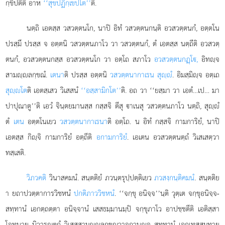
กฺขิปตีติ อาห
‘‘สุขปฏิกฺเขปโต’’
ติ.
นตฺถิ เอตสฺส วสวตฺตนโก, นาปิ อิทํ วสวตฺตนกนฺติ อวสวตฺตนกํ, อตฺตโน
ปรสฺมึ ปรสฺส จ อตฺตนิ วสวตฺตนภาโว วา วสวตฺตนกํ, ตํ เอตสฺส นตฺถีติ อวสวตฺ
ตนกํ, อวสวตฺตนกสฺส อวสวตฺตนโก วา อตฺโถ สภาโว
อวสวตฺตนกฏฺโ,
อิทฺจ
สามฺลกฺขณํ.
เตนา
ติ ปรสฺส อตฺตนิ
วสวตฺตนากาเรน สุฺํ
. อิมสฺมิฺจ อตฺเถ
สุฺโต
ติ เอตสฺเสว
วิเสสนํ
‘‘อสฺสามิกโต’’
ติ. อถ วา ‘‘ยสฺมา
วา เอตํ…เป… มา
ปาปุณาตู’’ติ เอวํ จินฺตยมานสฺส กสฺสจิ ตีสุ าเนสุ วสวตฺตนภาโว นตฺถิ, สุฺํ
ตํ
เตน
อตฺตโนเยว
วสวตฺตนากาเรนา
ติ อตฺโถ. น อิทํ กสฺสจิ กามการิยํ, นาปิ
เอตสฺส กิฺจิ กามการิยํ อตฺถีติ
อกามการิยํ
. เอเตน อวสวตฺตนตฺถํ วิเสเสตฺวา
ทสฺเสติ.
วิภวคติ
วินาสคมนํ. สนฺตติยํ ภวนฺตรุปฺปตฺติเยว
ภวสงฺกนฺติคมนํ
. สนฺตติย
า ยถาปวตฺตาการวิชหนํ
ปกติภาววิชหนํ
. ‘‘จกฺขุ อนิจฺจ’’นฺติ วุตฺเต จกฺขุอนิจฺจ-
สทฺทานํ เอกตฺถตฺตา อนิจฺจานํ เสสธมฺมานมฺปิ จกฺขุภาโว อาปชฺชตีติ เอติสฺสา
โจทนาย นิวารณตฺถํ วิเสสสามฺลกฺขณวาจกานฺจ สทฺทานํ เอกเทสสมุทาย