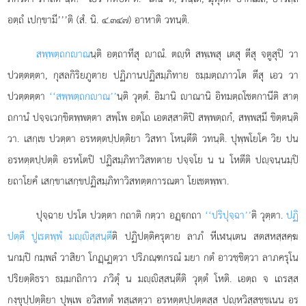
อตฺถํ เปกฺขามี’’’ติ (สํ. นิ. ๔.๓๔๗) อาหาติ วทนฺติ.
สพฺพตฺถกาณ
นฺติ
อตฺถาทีสุ าณํ. ตฺหิ สพฺเพสุ เตสุ ตีสุ จตูสุปิ วา
ปวตฺตตฺตา, กุสลกิริยภูตาย ปฏิภานปฏิสมฺภิทาย ธมฺมตฺถภาวโต ตีสุ เอว วา
ปวตฺตตฺตา
‘‘สพฺพตฺถกาณ’’
นฺติ วุตฺตํ. อิมานิ าณานิ อิทมตฺถโชตกานีติ สาตฺ
ถกานํ ปจฺจเวกฺขิตพฺพตฺตา สพฺโพ อตฺโถ เอตสฺสาติปิ สพฺพตฺถกํ, สพฺพสฺมึ ขิตฺตนฺติ
วา. เสกฺเข ปวตฺตา อรหตฺตปฺปตฺติยา วิสทา โหนฺตีติ วทนฺติ. ปุพฺพโยโค วิย ปน
อรหตฺตปฺปตฺติ อรหโตปิ ปฏิสมฺภิทาวิสทตาย ปจฺจโย น น โหตีติ ปฺจนฺนมฺปิ
ยถาโยคํ เสกฺขาเสกฺขปฏิสมฺภิทาวิสทตฺตการณตา โยเชตพฺพา.
ปุจฺฉาย ปรโต ปวตฺตา กถาติ กตฺวา อฏฺกถา
‘‘ปริปุจฺฉา’’
ติ วุตฺตา.
ปฏิ
ปตฺตึ ปูเรตพฺพํ มฺิสฺสนฺตี
ติ ปฏิปตฺติครุตาย ลาภํ หีเฬนฺเตน สตสหสฺสคฺฆ
นกมฺปิ กมฺพลํ วาสิยา โกฏฺเฏตฺวา ปริภณฺฑกรณํ มยา กตํ อาวชฺชิตฺวา ลาภครุโน
ปริยตฺติธรา ธมฺมกถิกาว ภวิตุํ น มฺิสฺสนฺตีติ วุตฺตํ โหติ. เอตฺถ จ เถรสฺส
กงฺขุปฺปตฺติยา ปุพฺเพ อวิสทตํ ทสฺเสตฺวา อรหตฺตปฺปตฺตสฺส ปฺหวิสฺสชฺชเนน อร