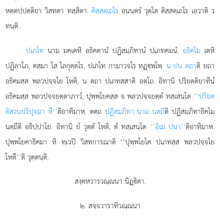
หตฺตปฺปตฺติยา วิสทตา ทสฺสิตา.
ติสฺสตฺเถโร
อนนฺตรํ วุตฺโต ติสฺสตฺเถโร เอวาติ ว
ทนฺติ.
ปเภโท
นาม มคฺเคหิ อธิคตานํ ปฏิสมฺภิทานํ ปเภทคมนํ.
อธิคโม
เตหิ
ปฏิลาโภ, ตสฺมา โส โลกุตฺตโร, ปเภโท กามาวจโร ทฏฺพฺโพ.
น ปน ตถา
ติ ยถา
อธิคมสฺส พลวปจฺจโย โหติ, น ตถา ปเภทสฺสาติ อตฺโถ. อิทานิ ปริยตฺติยาทีนํ
อธิคมสฺส พลวปจฺจยตฺตาภาวํ, ปุพฺพโยคสฺส จ พลวปจฺจยตฺตํ ทสฺเสนฺโต
‘‘ปริยตฺ
ติสวนปริปุจฺฉา หี’’
ติอาทิมาห. ตตฺถ
ปฏิสมฺภิทา นาม นตฺถี
ติ ปฏิสมฺภิทาธิคโม
นตฺถีติ อธิปฺปาโย. อิทานิ
ยํ วุตฺตํ โหติ, ตํ ทสฺเสนฺโต
‘‘อิเม ปนา’’
ติอาทิมาห.
ปุพฺพโยคาธิคมา หิ ทฺเวปิ วิสทการณาติ ‘‘ปุพฺพโยโค ปเภทสฺส พลวปจฺจโย
โหตี’’ติ วุตฺตนฺติ.
สงฺคหวารวณฺณนา นิฏฺิตา.
๒. สจฺจวาราทิวณฺณนา