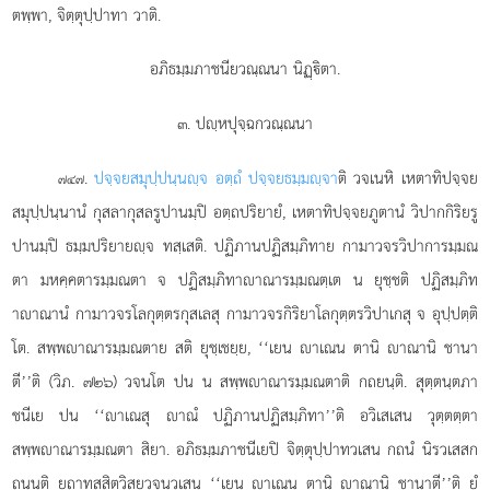
ตพฺพา, จิตฺตุปฺปาทา วาติ.
อภิธมฺมภาชนียวณฺณนา นิฏฺิตา.
๓. ปฺหปุจฺฉกวณฺณนา
.
ปจฺจยสมุปฺปนฺนฺจ อตฺถํ ปจฺจยธมฺมฺจา
ติ วจเนหิ เหตาทิปจฺจย
๗๔๗
สมุปฺปนฺนานํ กุสลากุสลรูปานมฺปิ อตฺถปริยายํ, เหตาทิปจฺจยภูตานํ วิปากกิริยรู
ปานมฺปิ ธมฺมปริยายฺจ ทสฺเสติ. ปฏิภานปฏิสมฺภิทาย กามาวจรวิปาการมฺมณ
ตา มหคฺคตารมฺมณตา จ ปฏิสมฺภิทาาณารมฺมณตฺเต น ยุชฺชติ ปฏิสมฺภิท
าาณานํ กามาวจรโลกุตฺตรกุสเลสุ กามาวจรกิริยาโลกุตฺตรวิปาเกสุ จ อุปฺปตฺติ
โต. สพฺพาณารมฺมณตาย สติ ยุชฺเชยฺย, ‘‘เยน าเณน ตานิ าณานิ ชานา
ตี’’ติ (วิภ. ๗๒๖) วจนโต ปน น สพฺพาณารมฺมณตาติ กถยนฺติ. สุตฺตนฺตภา
ชนีเย ปน ‘‘าเณสุ าณํ ปฏิภานปฏิสมฺภิทา’’ติ อวิเสเสน วุตฺตตฺตา
สพฺพาณารมฺมณตา สิยา. อภิธมฺมภาชนีเยปิ จิตฺตุปฺปาทวเสน กถนํ นิรวเสสก
ถนนฺติ ยถาทสฺสิตวิสยวจนวเสน ‘‘เยน าเณน ตานิ าณานิ
ชานาตี’’ติ ยํ