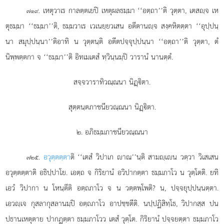
. เหตุวาเร
กาลตฺตเยปิ เหตุผลธมฺมา ‘‘อตฺถา’’ติ วุตฺตา, เตสฺจ เห
๗๑๙
ตุธมฺมา ‘‘ธมฺมา’’ติ, ธมฺมวาเร เวเนยฺยวเสน อตีตานฺจ สงฺคหิตตฺตา ‘‘อุปฺปนฺ
นา สมุปฺปนฺนา’’ติอาทิ น วุตฺตนฺติ อตีตปจฺจุปฺปนฺนา ‘‘อตฺถา’’ติ วุตฺตา, ตํ
นิพฺพตฺตกา จ ‘‘ธมฺมา’’ติ อิทเมเตสํ ทฺวินฺนมฺปิ วารานํ นานตฺตํ.
สจฺจวาราทิวณฺณนา นิฏฺิตา.
สุตฺตนฺตภาชนียวณฺณนา นิฏฺิตา.
๒. อภิธมฺมภาชนียวณฺณนา
.
อวุตฺตตฺตา
ติ ‘‘เตสํ วิปาเก าณ’’นฺติ สามฺเน วตฺวา วิเสเสน
๗๒๕
อวุตฺตตฺตาติ อธิปฺปาโย. เอตฺถ จ กิริยานํ อวิปากตฺตา ธมฺมภาโว น วุตฺโตติ. ยทิ
เอวํ วิปากา น โหนฺตีติ อตฺถภาโว จ น วตฺตพฺโพติ? น, ปจฺจยุปฺปนฺนตฺตา.
เอวฺเจ กุสลากุสลานมฺปิ อตฺถภาโว อาปชฺชตีติ. นปฺปฏิสิทฺโธ, วิปากสฺส ปน
ปธานเหตุตาย ปากฏตฺตา ธมฺมภาโวว เตสํ วุตฺโต. กิริยานํ ปจฺจยตฺตา ธมฺมภาโว