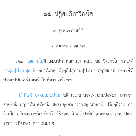
๑๕. ปฏิสมฺภิทาวิภงฺโค
๑. สุตฺตนฺตภาชนียํ
๑. สงฺคหวารวณฺณนา
.
เอเสว
นโย
ติ สงฺเขเปน ทสฺเสตฺวา ตเมว นยํ วิตฺถารโต ทสฺเสตุํ
๗๑๘
‘‘ธมฺมปฺปเภทสฺส หี’’
ติอาทิมาห. นิรุตฺติปฏิภานปฺปเภทา ตพฺพิสยานํ อตฺถาทีนํ
ปจฺจยุปฺปนฺนาทิเภเทหิ ภินฺทิตฺวา เวทิตพฺพา.
‘‘ยํ กิฺจิ ปจฺจยสมุปฺปนฺน’’
นฺติ เอเตน สจฺจเหตุธมฺมปจฺจยาการวาเรสุ
อาคตานิ ทุกฺขาทีนิ คหิตานิ. สจฺจปจฺจยาการวาเรสุ นิพฺพานํ, ปริยตฺติวาเร ภา
สิตตฺโถ, อภิธมฺมภาชนีเย วิปาโก กิริยฺจาติ เอวํ ปาฬิยํ วุตฺตานเมว วเสน ปฺจ
อตฺถา เวทิตพฺพา, ตถา ธมฺมา จ.