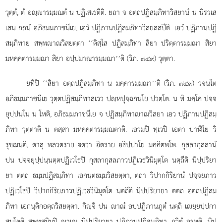
วุตฺตํ, ตํ อฺารมฺมณตํ น ปฏิเสเธตีติ. ยถา จ อตฺถปฏิสมฺภิทาวิสยานํ น นิรวเส
เสน กถนํ อภิธมฺมภาชนีเย, เอวํ ปฏิภานปฏิสมฺภิทาวิสยสฺสปีติ. เอวํ ปฏิภานปฏิ
สมฺภิทาย สพฺพาณวิสยตฺตา ‘‘ติสฺโส ปฏิสมฺภิทา สิยา ปริตฺตารมฺมณา สิยา
มหคฺคตารมฺมณา สิยา อปฺปมาณารมฺมณา’’ติ (วิภ. ๗๔๙) วุตฺตา.
ยทิปิ ‘‘สิยา อตฺถปฏิสมฺภิทา น มคฺคารมฺมณา’’ติ (วิภ. ๗๔๙) วจนโต
อภิธมฺมภาชนีเย วุตฺตปฏิสมฺภิทาสฺเวว ปฺหปุจฺฉกนโย ปวตฺโต. น หิ มคฺโค ปจฺจ
ยุปฺปนฺโน น โหติ, อภิธมฺมภาชนีเย จ ปฏิสมฺภิทาาณวิสยา เอว ปฏิภานปฏิสมฺ
ภิทา วุตฺตาติ น ตสฺสา มหคฺคตารมฺมณตาติ. เอวมปิ ทฺเวปิ เอตา ปาฬิโย วิ
รุชฺฌนฺติ, ตาสุ พลวตราย ตฺวา
อิตราย อธิปฺปาโย มคฺคิตพฺโพ. กุสลากุสลานํ
ปน ปจฺจยุปฺปนฺนตฺตปฏิเวโธปิ กุสลากุสลภาวปฏิเวธวินิมุตฺโต นตฺถีติ นิปฺปริยา
ยา ตตฺถ ธมฺมปฏิสมฺภิทา เอกนฺตธมฺมวิสยตฺตา, ตถา วิปากกิริยานํ ปจฺจยภาว
ปฏิเวโธปิ วิปากกิริยภาวปฏิเวธวินิมุตฺโต นตฺถีติ นิปฺปริยายา ตตฺถ อตฺถปฏิสมฺ
ภิทา เอกนฺติกอตฺถวิสยตฺตา. กิฺจิ ปน าณํ อปฺปฏิภานภูตํ นตฺถิ เยฺยปฺปกา
สนโตติ สพฺพสฺมิมฺปิ าเณ นิปฺปริยายา ปฏิภานปฏิสมฺภิทา ภวิตุํ อรหติ. นิปฺ