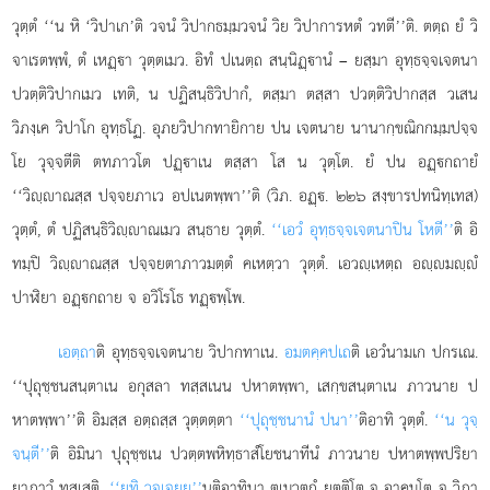
วุตฺตํ ‘‘น หิ ‘วิปาเก’ติ วจนํ วิปากธมฺมวจนํ วิย วิปาการหตํ วทตี’’ติ. ตตฺถ ยํ วิ
จาเรตพฺพํ, ตํ เหฏฺา วุตฺตเมว. อิทํ ปเนตฺถ สนฺนิฏฺานํ – ยสฺมา อุทฺธจฺจเจตนา
ปวตฺติวิปากเมว เทติ, น ปฏิสนฺธิวิปากํ, ตสฺมา ตสฺสา ปวตฺติวิปากสฺส วเสน
วิภงฺเค วิปาโก อุทฺธโฏ. อุภยวิปากทายิกาย ปน เจตนาย นานากฺขณิกกมฺมปจฺจ
โย วุจฺจตีติ ตทภาวโต ปฏฺาเน ตสฺสา โส น วุตฺโต. ยํ ปน อฏฺกถายํ
‘‘วิฺาณสฺส ปจฺจยภาเว อปเนตพฺพา’’ติ (วิภ. อฏฺ. ๒๒๖ สงฺขารปทนิทฺเทส)
วุตฺตํ, ตํ ปฏิสนฺธิวิฺาณเมว สนฺธาย วุตฺตํ.
‘‘เอวํ อุทฺธจฺจเจตนาปิ
น โหตี’’
ติ อิ
ทมฺปิ วิฺาณสฺส ปจฺจยตาภาวมตฺตํ คเหตฺวา วุตฺตํ. เอวฺเหตฺถ อฺมฺํ
ปาฬิยา อฏฺกถาย จ อวิโรโธ ทฏฺพฺโพ.
เอตฺถา
ติ อุทฺธจฺจเจตนาย วิปากทาเน.
อมตคฺคปเถ
ติ เอวํนามเก ปกรเณ.
‘‘ปุถุชฺชนสนฺตาเน อกุสลา ทสฺสเนน ปหาตพฺพา, เสกฺขสนฺตาเน ภาวนาย ป
หาตพฺพา’’ติ อิมสฺส อตฺถสฺส วุตฺตตฺตา
‘‘ปุถุชฺชนานํ ปนา’’
ติอาทิ วุตฺตํ.
‘‘น วุจฺ
จนฺตี’’
ติ อิมินา ปุถุชฺชเน ปวตฺตพหิทฺธาสํโยชนาทีนํ ภาวนาย ปหาตพฺพปริยา
ยาภาวํ ทสฺเสติ.
‘‘ยทิ วุจฺเจยฺยุ’’
นฺติอาทินา ตเมวตฺถํ ยุตฺติโต จ อาคมโต จ วิภา