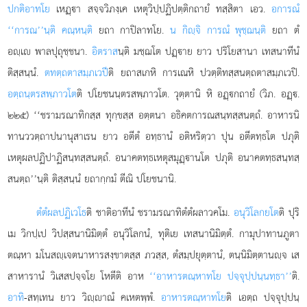
ปกติอาทโย
เหฏฺา สจฺจวิภงฺเค เหตุวิปฺปฏิปตฺติกถายํ ทสฺสิตา เอว.
อการณํ
‘‘การณ’’นฺติ คณฺหนฺติ
ยถา กาปิลาทโย.
น กิฺจิ การณํ พุชฺฌนฺติ
ยถา ตํ
อฺเ พาลปุถุชฺชนา.
อิตราส
นฺติ มชฺฌโต ปฏฺาย ยาว ปริโยสานา เทสนาทีนํ
ติสฺสนฺนํ.
ตทตฺถตาสมฺภเวปี
ติ ยถาสเกหิ การเณหิ ปวตฺติทสฺสนตฺถตาสมฺภเวปิ.
อตฺถนฺตรสพฺภาวโต
ติ ปโยชนนฺตรสพฺภาวโต. วุตฺตานิ หิ อฏฺกถายํ (วิภ. อฏฺ.
๒๒๕) ‘‘ชรามรณาทิกสฺส
ทุกฺขสฺส อตฺตนา อธิคตการณสนฺทสฺสนตฺถํ. อาหารนิ
ทานววตฺถาปนานุสาเรน ยาว อตีตํ อทฺธานํ อติหริตฺวา ปุน
อตีตทฺธโต ปภุติ
เหตุผลปฏิปาฏิสนฺทสฺสนตฺถํ. อนาคตทฺธเหตุสมุฏฺานโต ปภุติ อนาคตทฺธสนฺทสฺ
สนตฺถ’’นฺติ ติสฺสนฺนํ ยถากฺกมํ ตีณิ ปโยชนานิ.
ตํตํผลปฏิเวโธ
ติ ชาติอาทีนํ ชรามรณาทิตํตํผลาวคโม.
อนุวิโลกยโต
ติ ปุริ
เม วิกปฺเป วิปสฺสนานิมิตฺตํ อนุวิโลกนํ, ทุติเย เทสนานิมิตฺตํ. กามุปาทานภูตา
ตณฺหา มโนสฺเจตนาหารสงฺขาตสฺส ภวสฺส, ตํสมฺปยุตฺตานํ, ตนฺนิมิตฺตานฺจ เส
สาหารานํ วิเสสปจฺจโย โหตีติ อาห
‘‘อาหารตณฺหาทโย ปจฺจุปฺปนฺนทฺธา’’
ติ.
อาทิ
-สทฺเทน ยาว วิฺาณํ คเหตพฺพํ.
อาหารตณฺหาทโย
ติ เอตฺถ ปจฺจุปฺปนฺ