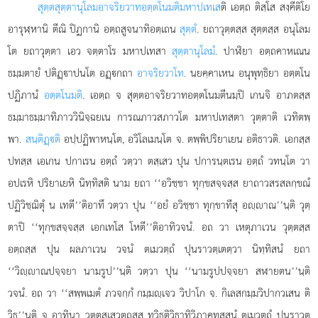
สุตฺตสุตฺตานุโลมอาจริยวาทอตฺตโนมติมหาปเทเส
ติ เอตฺถ ติสฺโส สงฺคีติโย
อารุฬฺหานิ ตีณิ ปิฏกานิ อตฺถสูจนาทิอตฺเถน
สุตฺตํ
. ยถาวุตฺตสฺส สุตฺตสฺส อนุโลม
โต ยถาวุตฺตา เอว จตฺตาโร มหาปเทสา
สุตฺตานุโลมํ
. ปาฬิยา อตฺถคาหเณน
ธมฺมตายํ ปติฏฺาปนโต อฏฺกถา
อาจริยวาโท
. นยคฺคาเหน อนุพุทฺธิยา อตฺตโน
ปฏิภานํ
อตฺตโนมติ
. เอตฺถ จ สุตฺตอาจริยวาทอตฺตโนมตีนมฺปิ เกนจิ อาภตสฺส
ธมฺมาธมฺมาทิภาววินิจฺฉยเน การณภาวสภาวโต มหาปเทสตา วุตฺตาติ เวทิตพฺ
พา.
สนฺติฏฺติ
อปฺปฏิพาหนฺโต, อวิโลเมนฺโต จ. ตพฺพิปริยาเยน อติธาวติ. เอกสฺส
ปทสฺส เอเกน ปกาเรน อตฺถํ วตฺวา ตสฺเสว ปุน ปการนฺตเรน อตฺถํ วทนฺโต
วา
อปเรหิ ปริยาเยหิ นิทฺทิสติ นาม ยถา ‘‘อวิชฺชา ทุกฺขสจฺจสฺส
ยาถาวสรสลกฺขณํ
ปฏิวิชฺฌิตุํ น เทตี’’ติอาทึ วตฺวา ปุน ‘‘อยํ อวิชฺชา ทุกฺขาทีสุ อฺาณ’’นฺติ วุตฺ
ตาปิ ‘‘ทุกฺขสจฺจสฺส เอกเทโส โหตี’’ติอาทิวจนํ. อถ วา เหตุภาเวน วุตฺตสฺส
อตฺถสฺส ปุน ผลภาเวน วจนํ ตเมวตฺถํ ปุนราวตฺเตตฺวา นิทฺทิสนํ ยถา
‘‘วิฺาณปจฺจยา นามรูป’’นฺติ วตฺวา ปุน ‘‘นามรูปปจฺจยา สฬายตน’’นฺติ
วจนํ. อถ วา ‘‘สพฺพเมตํ ภวจกฺกํ กมฺมฺเจว วิปาโก จ. กิเลสกมฺมวิปากวเสน ติ
วิธ’’นฺติ จ อาทินา วุตฺตสฺเสวตฺถสฺส ทุวิธติวิธาทิวิภาคทสฺสนํ ตเมวตฺถํ ปุนราวตฺ