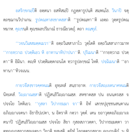
อสริกฺขกมฺปี
ติ อตฺตนา อสทิสมฺปิ กฏตฺตารูปนฺติ สมฺพนฺโธ.
วินาปิ
จตุ
ตฺถชฺฌานวิปาเกน.
รูปตณฺหาสงฺขาตสฺสา
ติ ‘‘รูปตณฺหา’’ติ เอตฺถ วุตฺตรูปตณฺ
หมาห.
คุฺช
นฺติ คุฺชผลปริมาณํ ธารณียวตฺถุํ. ตถา
ตณฺฑุลํ
.
‘‘วจนวิเสสมตฺตเมวา’’
ติ อตฺถวิเสสาภาโว วุตฺโตติ อตฺถวิเสสาภาวมาห
‘‘กายทฺวาเร ปวตฺติ
เอว หิ อาทานาทิปาปนา’’
ติ.
ปุริเมนา
ติ ‘‘กายทฺวาเร ปวตฺ
ตา’’ติ อิมินา. ตฺหิ ปวตฺติมตฺตกถนโต ทฺวารูปลกฺขณํ โหติ.
ปจฺฉิเมนา
ติ ‘‘อา
ทานา’’ทิวจเนน.
กายวจีสงฺขารคฺคหเณ
ติ อุทฺเทสํ สนฺธายาห.
กายวจีสฺเจตนาคหเณ
ติ
นิทฺเทสํ.
วิฺาณสฺสา
ติ ปฏิสนฺธิวิฺาณสฺส. สหชาตสฺส ปน อนนฺตรสฺส จ
ปจฺจโย โหติเยว.
‘‘กุสลา วิปากธมฺมา จา’’
ติ อิทํ เสกฺขปุถุชฺชนสนฺตาเน
อภิฺาเจตนา อิธาธิปฺเปตา, น อิตราติ กตฺวา วุตฺตํ. เตน ยถาวุตฺตอภิฺาเจ
ตนาปิ ปฏิสนฺธิวิฺาณสฺส ปจฺจโย สิยา กุสลสภาวตฺตา, วิปากธมฺมตฺตา วา
ตทฺกุสลากุสลเจตนา วิยาติ ทสฺเสติ. ตยิทํ โลกุตฺตรกุสลาย อเนกนฺติกํ. น หิ