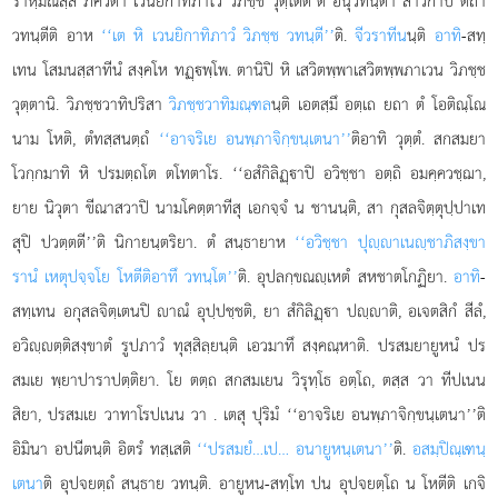
ราหฺมณสฺส ภควตา เวนยิกาทิภาโว วิภชฺช วุตฺโตติ ตํ อนุวทนฺตา สาวกาปิ ตถา
วทนฺตีติ อาห
‘‘เต หิ เวนยิกาทิภาวํ วิภชฺช วทนฺตี’’
ติ.
จีวราทีน
นฺติ
อาทิ
-สทฺ
เทน โสมนสฺสาทีนํ สงฺคโห ทฏฺพฺโพ. ตานิปิ หิ เสวิตพฺพาเสวิตพฺพภาเวน วิภชฺช
วุตฺตานิ. วิภชฺชวาทิปริสา
วิภชฺชวาทิมณฺฑล
นฺติ เอตสฺมึ อตฺเถ ยถา ตํ โอติณฺโณ
นาม โหติ, ตํทสฺสนตฺถํ
‘‘อาจริเย อนพฺภาจิกฺขนฺเตนา’’
ติอาทิ วุตฺตํ. สกสมยา
โวกฺกมาทิ หิ ปรมตฺถโต ตโทตาโร. ‘‘อสํกิลิฏฺาปิ อวิชฺชา อตฺถิ อมคฺควชฺฌา,
ยาย นิวุตา ขีณาสวาปิ นามโคตฺตาทีสุ เอกจฺจํ น ชานนฺติ, สา กุสลจิตฺตุปฺปาเท
สุปิ ปวตฺตตี’’ติ นิกายนฺตริยา. ตํ สนฺธายาห
‘‘อวิชฺชา ปุฺาเนฺชาภิสงฺขา
รานํ เหตุปจฺจโย โหตีติอาทึ วทนฺโต’’
ติ. อุปลกฺขณฺเหตํ สหชาตโกฏิยา.
อาทิ
-
สทฺเทน
อกุสลจิตฺเตนปิ าณํ อุปฺปชฺชติ, ยา สํกิลิฏฺา ปฺาติ, อเจตสิกํ สีลํ,
อวิฺตฺติสงฺขาตํ รูปภาวํ ทุสฺสิลฺยนฺติ เอวมาทึ สงฺคณฺหาติ. ปรสมยายูหนํ ปร
สมเย พฺยาปาราปตฺติยา. โย ตตฺถ สกสมเยน วิรุทฺโธ อตฺโถ, ตสฺส วา ทีปเนน
สิยา, ปรสมเย วาทาโรปเนน วา
. เตสุ ปุริมํ ‘‘อาจริเย อนพฺภาจิกฺขนฺเตนา’’ติ
อิมินา อปนีตนฺติ อิตรํ ทสฺเสติ
‘‘ปรสมยํ…เป… อนายูหนฺเตนา’’
ติ.
อสมฺปิณฺเฑนฺ
เตนา
ติ อุปจยตฺถํ สนฺธาย วทนฺติ. อายูหน-สทฺโท ปน อุปจยตฺโถ น โหตีติ เกจิ