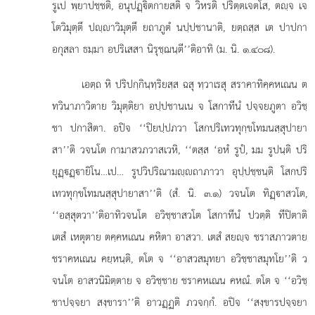
รูเป พฺยาปชฺชติ, อนุปฏฺิตกายสติ จ วิหรติ ปริตฺตเจตโส, ตฺจ เจ
โตวิมุตฺตึ ปฺาวิมุตฺตึ ยถาภูตํ นปฺปชานาติ, ยตฺถสฺส เต ปาปกา
อกุสลา ธมฺมา อปริเสสา นิรุชฺฌนฺตี’’ติอาทิ (ม. นิ. ๑.๔๐๘).
เอตฺถ หิ ปริปกฺกินฺทฺริยสฺส ฉสุ ทฺวาเรสุ สราคาทิคฺคหเณน ต
ทวินาภาวิตาย วิมุตฺติยา อปฺปชานเน จ โสกาทีนํ ปจฺจยภูตา อวิชฺ
ชา ปกาสิตา. อปิจ ‘‘ปิยปฺปภวา โสกปริเทวทุกฺขโทมนสฺสุปายา
สา’’ติ วจนโต กามาสวภวาสเวหิ, ‘‘ตสฺส ‘อหํ รูปํ, มม รูปนฺติ ปริ
ยุฏฺฏฺายิโน…เป… รูปวิปริณามฺถาภาวา อุปฺปชฺชนฺติ โสกปริ
เทวทุกฺขโทมนสฺสุปายาสา’’ติ (สํ. นิ. ๓.๑) วจนโต ทิฏฺาสวโต,
‘‘อสฺสุตวา’’ติอาทิวจนโต
อวิชฺชาสวโต โสกาทีนํ ปวตฺติ ทีปิตาติ
เตสํ เหตุตาย ตคฺคหเณน คหิตา อาสวา. เตสํ สยฺจ ชราสภาวตาย
ชราคหเณน คยฺหนฺติ, ตโต จ ‘‘อาสวสมุทยา อวิชฺชาสมุทโย’’ติ ว
จนโต อาสวนิมิตฺตาย จ อวิชฺชาย ชราคหเณน คหณํ. ตโต จ ‘‘อวิชฺ
ชาปจฺจยา สงฺขารา’’ติ อาวฏฺฏติ ภวจกฺกํ. อปิจ ‘‘สงฺขารปจฺจยา