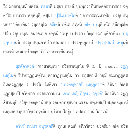
วิฺาณายูหนํ ทสฺสิตํ.
ตสฺมา
ติ ยสฺมา อายตึ ปุนพฺภวาภินิพฺพตฺติอาหารกา จตฺ
ตาโร อาหารา คยฺหนฺติ, ตสฺมา.
ปุริโมเยวตฺโถ
ติ
‘‘อาหารตณฺหาทโย ปจฺจุปฺปนฺ
นทฺธา’’ติอาทินา วุตฺตอตฺโถ.
อตีเต
ติ อตีเต อทฺธนิ.
ตโต ปร
นฺติ ตโต อตีตทฺธโต
ปรํ ปจฺจุปฺปนฺเน อนาคเต จ อทฺธนิ ‘‘สงฺขารปจฺจยา วิฺาณ’’นฺติอาทินา.
ปจฺ
จกฺขาน
นฺติ ปจฺจุปฺปนฺนภวปริยาปนฺนตาย ปจฺจกฺขภูตานํ.
ปจฺจุปฺปนฺนํ เหตุ
นฺติ
เอตรหิ วตฺตมานํ ตณฺหาทิกํ อาหาราทีนํ เหตุํ.
สุตฺตํ
อาหรติ
‘‘อาสวสมุทยา อวิชฺชาสมุทโย’’ติ (ม. นิ. ๑.๑๐๓).
วฏฺฏ
เหตุโน
ติ วิปากวฏฺฏเหตุโน, สกลวฏฺฏเหตุโน วา. อกุสลฺหิ กมฺมํ กมฺมวฏฺฏสฺส
กิเลสวฏฺฏสฺส จ ปจฺจโย โหติเยว.
‘‘ภวตณฺหายปิ เหตุภูตา’’
ติ อิมินา กิเลส
วฏฺฏสฺสาปิ อวิชฺชาย ปจฺจยภาวมาห.
เอวฺเจตํ, ภิกฺขเว, วุจฺจตี’’
ติอาทินา วฏฺฏ
สีสานมฺปิ อวิชฺชาตณฺหานํ สปฺปจฺจยตาทสฺสนาปเทเสน สพฺเพสมฺปิ สงฺขตธมฺมานํ
เหตุผลปรมฺปราวิจฺเฉทวุตฺติยา ปุริมาย โกฏิยา อปฺายนํ วิภาเวติ.
อวิชฺชํ ตณฺหา อนุวตฺตตี
ติ ทุกฺเข ตณฺหํ อภิภวิตฺวา ปวตฺติยา ตโต อวิชฺ