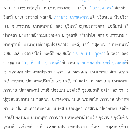
เจตฺถ สาวชฺชตาวิสิฏฺโ ทสฺสนปหาตพฺพภาวาภาโว.
‘‘เอวฺจ สตี’’
ติอาทินา
อิมสฺมึ ปกฺเข ลทฺธคุณํ ทสฺเสติ.
ภาวนาย ปหาตพฺพาน
นฺติ ปริยาเยน นิปฺปริยา
เยน จ ภาวนาย ปหาตพฺพานํ, ตตฺถ ปุริมานํ อมุขฺยสภาวตฺตา, ปจฺฉิมานํ อวิ
ปากตฺตา นานากฺขณิกกมฺมปจฺจยตา น วุตฺตาติ อธิปฺปาโย. ยถา จ ภาวนาย ป
หาตพฺพานํ นานากฺขณิกกมฺมปจฺจยภาโว นตฺถิ, เอวํ ทสฺสเนน ปหาตพฺพานํ
วเสน เตสํ ปจฺจยลาโภปิ นตฺถีติ ทสฺเสนฺโต
‘‘น จ…เป… วุตฺตา’’
ติ วตฺวา ตตฺถ
การณมาห
‘‘เย หิ…เป… ปวตฺตนฺตี’’
ติ. ตตฺถ
น เต ทสฺสนโต อุทฺธํ ปวตฺตนฺตี
ติ
เย ทสฺสเนน ปหาตพฺพปจฺจยา กิเลสา, เต ทสฺสเนน ปหาตพฺพปกฺขิกา เอวาติ
เตสํ ภาวนาย ปหาตพฺพปริยาโย เอว นตฺถิ, กถํ เตสํ วเสน ทสฺสเนน ปหาตพฺพา
ภาวนาย ปหาตพฺพานํ เกนจิ ปจฺจเยน ปจฺจโยติ วุจฺเจยฺยาติ อตฺโถ. อถ วา เย
ปุถุชฺชนสนฺตาเน น ทสฺสเนน ปหาตพฺพา, น เต ปรมตฺถโต ภาวนาย ปหาตพฺ
พา. เย ปน เต เสกฺขสนฺตาเน, น เตสํ ปจฺจยภูตา ทสฺสเนน ปหาตพฺพา อตฺถีติ
เอวมฺปิ ทสฺสเนน ปหาตพฺพา ภาวนาย ปหาตพฺพานํ เกนจิ ปจฺจเยน ปจฺจโยติ น
วุตฺตาติ เวทิตพฺพํ. ยทิ ทสฺสเนนปหาตพฺพปจฺจยา กิเลสา ทสฺสนปกฺขิกา,