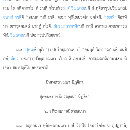
เสน โย คหิตากาโร, ตํ มนสิ กโรนฺตํเยว.
ตํ วิฺาณ
นฺติ ตํ ทุติยารุปฺปวิฺาณํ.
อนนฺตํ ผรตี
ติ ‘‘อนนฺต’’นฺติ ผรติ, ตสฺมา ทุติโยเยวตฺโถ ยุตฺโตติ.
‘‘ยฺหี’’
ติอาทิ
นา ยถาวุตฺตมตฺถํ ปากฏํ กโรติ.
ตํผรณาการสหิต
นฺติ ตสฺมึ อากาเส ผรณาการส
หิตํ.
วิฺาณ
นฺติ ปมารุปฺปวิฺาณํ.
.
ปุพฺเพ
ติ ทุติยารุปฺปปริกมฺมกาเล. ยํ ‘‘อนนฺตํ วิฺาณ’’นฺติ มนสิ
๖๑๕
กตํ,
ตํเยว
ปมารุปฺปวิฺาณเมว. ตํเยว หิ อภาเวติ. อารมฺมณาติกฺกมวเสน หิ
เอตา สมาปตฺติโย ลทฺธพฺพาติ.
นิทฺเทสวณฺณนา นิฏฺิตา.
สุตฺตนฺตภาชนียวณฺณนา นิฏฺิตา.
๒. อภิธมฺมภาชนียวณฺณนา
. จตุกฺกนเย ทุติยชฺฌานเมว เยสํ วิจาโร โอฬาริกโต น อุปฏฺาติ,
๖๒๓