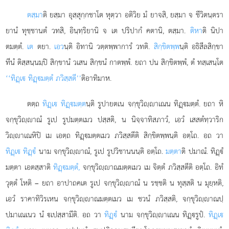
ตสฺมา
ติ ยสฺมา อุสฺสุกฺกชาโต หุตฺวา อติวิย มํ ยาจสิ, ยสฺมา จ ชีวิตนฺตรา
ยานํ ทุชฺชานตํ วทสิ, อินฺทฺริยานิ จ เต ปริปากํ คตานิ, ตสฺมา.
ติหา
ติ นิปา
ตมตฺตํ.
เต
ตยา.
เอว
นฺติ อิทานิ วตฺตพฺพาการํ วทติ.
สิกฺขิตพฺพ
นฺติ อธิสีลสิกฺขา
ทีนํ ติสฺสนฺนมฺปิ สิกฺขานํ วเสน สิกฺขนํ กาตพฺพํ. ยถา ปน สิกฺขิตพฺพํ, ตํ ทสฺเสนฺโต
‘‘ทิฏฺเ ทิฏฺมตฺตํ ภวิสฺสตี’’
ติอาทิมาห.
ตตฺถ
ทิฏฺเ ทิฏฺมตฺต
นฺติ รูปายตเน จกฺขุวิฺาเณน ทิฏฺมตฺตํ. ยถา หิ
จกฺขุวิฺาณํ รูเป รูปมตฺตเมว ปสฺสติ, น นิจฺจาทิสภาวํ, เอวํ เสสตํทฺวาริก
วิฺาเณหิปิ เม เอตฺถ ทิฏฺมตฺตเมว ภวิสฺสตีติ สิกฺขิตพฺพนฺติ อตฺโถ. อถ วา
ทิฏฺเ ทิฏฺํ
นาม จกฺขุวิฺาณํ, รูเป รูปวิชานนนฺติ อตฺโถ.
มตฺตา
ติ ปมาณํ. ทิฏฺํ
มตฺตา เอตสฺสาติ
ทิฏฺมตฺตํ,
จกฺขุวิฺาณมตฺตเมว เม จิตฺตํ ภวิสฺสตีติ อตฺโถ. อิทํ
วุตฺตํ โหติ – ยถา อาปาถคเต รูเป จกฺขุวิฺาณํ น รชฺชติ น ทุสฺสติ น มุยฺหติ,
เอวํ ราคาทิวิรเหน จกฺขุวิฺาณมตฺตเมว เม ชวนํ ภวิสฺสติ, จกฺขุวิฺาณปฺ
ปมาเณเนว นํ เปสฺสามีติ. อถ วา
ทิฏฺํ
นาม จกฺขุวิฺาเณน ทิฏฺรูปํ.
ทิฏฺเ