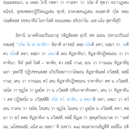
ธมฺมมตฺตเมว, น เอตฺถ โกจิ กตฺตา วา กาเรตา วา. ยโต ตํ หุตฺวา อภาวฏฺเน
อนิจฺจํ, อุทยพฺพยปฏิปีฬนฏฺเน ทุกฺขํ, อวสวตฺตนฏฺเน อนตฺตาติ กุโต ตตฺถ
ปณฺฑิตสฺส รชฺชนาทีนํ โอกาโสติ อยฺเหตฺถ อธิปฺปาโย. เอส นโย สุตาทีสุปิ.
อิทานิ าตตีรณปริฺาสุ ปติฏฺิตสฺส อุปริ สห ผเลน ปหานปริฺํ
ทสฺเสตุํ
‘‘ยโต โข เต พาหิยา’’
ติอาทิ อารทฺธํ. ตตฺถ
ยโต
ติ ยทา, ยสฺมา วา.
เต
ติ
ตว.
ตโต
ติ ตทา, ตสฺมา วา.
เตนา
ติ เตน ทิฏฺาทินา, ทิฏฺาทิปฏิพทฺเธน วา รา
คาทินา. อิทํ วุตฺตํ โหติ – พาหิย, ตว ยสฺมึ กาเล, เยน วา การเณน ทิฏฺาทีสุ
มยา วุตฺตวิธึ ปฏิปชฺชนฺตสฺส อวิปรีตสภาวาวโพเธน ทิฏฺาทิมตฺตํ ภวิสฺสติ, ตสฺมึ
กาเล, เตน วา การเณน ตฺวํ เตน ทิฏฺาทิปฏิพทฺเธน ราคาทินา สห น ภวิสฺสสิ,
รตฺโต วา ทุฏฺโ วา มูฬฺโห วา น ภวิสฺสสิ ปหีนราคาทิกตฺตา, เตน วา ทิฏฺาทิน
า สห ปฏิพทฺโธ น ภวิสฺสสีติ.
ตโต ตฺวํ, พาหิย, น ตตฺถา
ติ ยทา, ยสฺมา วา ตฺวํ
เตน ราเคน วา รตฺโต, โทเสน วา ทุฏฺโ, โมเหน วา มูฬฺโห น ภวิสฺสสิ, ตทา, ตสฺ
มา วา ตฺวํ ตตฺถ ทิฏฺาทิเก น ภวิสฺสสิ, ตสฺมึ ทิฏฺเ วา สุตมุตวิฺาเต วา ‘‘เอตํ
มม, เอโสหมสฺมิ, เอโส เม อตฺตา’’ติ (มหาว. ๒๑) ตณฺหามานทิฏฺีหิ อลฺลีโน ปติ