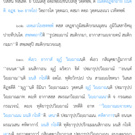
ปสํสนํ ทสฺเสติ. ยํ ปเนเตสุ อตฺถพฺยฺชนปเทสุ วตฺตพฺพํ, ตํ
เนตฺติอฏฺกถายํ (เนตฺ
ติ. อฏฺ. ๒๓ อาทโย)
วิตฺถารโต วุตฺตเมว, ตสฺมา ตตฺถ วุตฺตนเยเนว เวทิตพฺพํ.
.
เอตฺเถว
โยเชตพฺพํ
ตสฺส เหฏฺาภูมิสมติกฺกมนมุเขน ภูมิวิเสสาธิคมุ
๖๐๒
ปายทีปนโต.
สพฺพตฺถาปี
ติ ‘‘รูปสฺานํ สมติกฺกมา, อากาสานฺจายตนํ สมติกฺ
กมฺมา’’ติ สพฺเพสุปิ สมติกฺกมวจเนสุ.
.
ตํเยว อากาสํ ผุฏํ วิฺาณ
นฺติ ตํเยว กสิณุคฺฆาฏิมากาสํ
๖๑๐
‘‘อนนฺต’’นฺติ มนสิกาเรน ผุฏํ ผริตฺวา ิตํ ปมารุปฺปวิฺาณํ ‘‘อนนฺตํ
วิฺาณ’’นฺติ
มนสิ กโรตี
ติ อตฺโถ. ทุติยวิกปฺเป ปน สามฺโชตนา วิเสเส
ติฏฺตีติ ‘‘ผุฏ’’นฺติ อิมินา วิฺาณเมว วุตฺตนฺติ
ผุฏํ วิฺาณ
นฺติ ปมารุปฺป
วิฺาณมาห. ตฺหิ อากาสสฺส สผรณกวิฺาณํ.
วิฺาเณนา
ติ จ กรณตฺเถ
กรณวจนํ, ตฺจ ทุติยารุปฺปวิฺาณํ วทตีติ อาห
‘‘วิฺาณฺจายตน
วิฺาเณน มนสิ กโรตี’’
ติ.
เตนา
ติ ปมารุปฺปวิฺาเณน.
คหิตาการ
นฺติ อนนฺต
ผรณวเสน คหิตาการํ.
มนสิ กโรตี
ติ ทุติยารุปฺปปริกมฺมมนสิกาเรน มนสิ กโรติ.
เอว
นฺติ ยถาวุตฺตาการํ กสิณุคฺฆาฏิมากาเส ปมารุปฺปวิฺาเณน อนนฺตผรณว