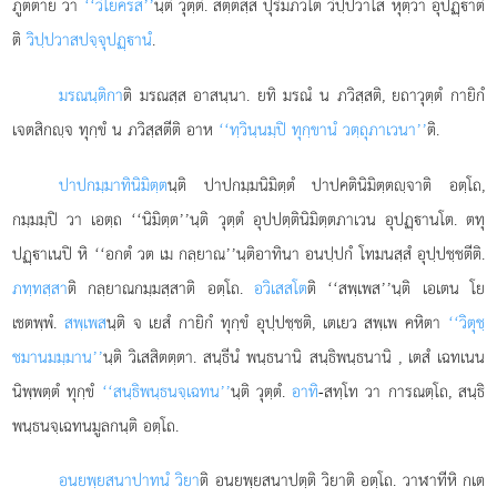
ภูตตาย วา
‘‘วิโยครส’’
นฺติ วุตฺตํ. สตฺตสฺส ปุริมภวโต วิปฺปวาโส หุตฺวา อุปฏฺาตี
ติ
วิปฺปวาสปจฺจุปฏฺานํ
.
มรณนฺติกา
ติ มรณสฺส อาสนฺนา. ยทิ มรณํ น ภวิสฺสติ, ยถาวุตฺตํ กายิกํ
เจตสิกฺจ ทุกฺขํ น ภวิสฺสตีติ อาห
‘‘ทฺวินฺนมฺปิ ทุกฺขานํ วตฺถุภาเวนา’’
ติ.
ปาปกมฺมาทินิมิตฺต
นฺติ
ปาปกมฺมนิมิตฺตํ ปาปคตินิมิตฺตฺจาติ อตฺโถ,
กมฺมมฺปิ วา เอตฺถ ‘‘นิมิตฺต’’นฺติ วุตฺตํ อุปปตฺตินิมิตฺตภาเวน อุปฏฺานโต. ตทุ
ปฏฺาเนปิ หิ ‘‘อกตํ วต เม กลฺยาณ’’นฺติอาทินา อนปฺปกํ โทมนสฺสํ อุปฺปชฺชตีติ.
ภทฺทสฺสา
ติ กลฺยาณกมฺมสฺสาติ อตฺโถ.
อวิเสสโต
ติ ‘‘สพฺเพส’’นฺติ เอเตน โย
เชตพฺพํ.
สพฺเพส
นฺติ จ เยสํ กายิกํ ทุกฺขํ อุปฺปชฺชติ, เตเยว สพฺเพ คหิตา
‘‘วิตุชฺ
ชมานมมฺมาน’’
นฺติ วิเสสิตตฺตา. สนฺธีนํ พนฺธนานิ สนฺธิพนฺธนานิ
, เตสํ เฉทเนน
นิพฺพตฺตํ ทุกฺขํ
‘‘สนฺธิพนฺธนจฺเฉทน’’
นฺติ วุตฺตํ.
อาทิ
-สทฺโท วา การณตฺโถ, สนฺธิ
พนฺธนจฺเฉทนมูลกนฺติ อตฺโถ.
อนยพฺยสนาปาทนํ วิยา
ติ อนยพฺยสนาปตฺติ วิยาติ อตฺโถ. วาฬาทีหิ กเต