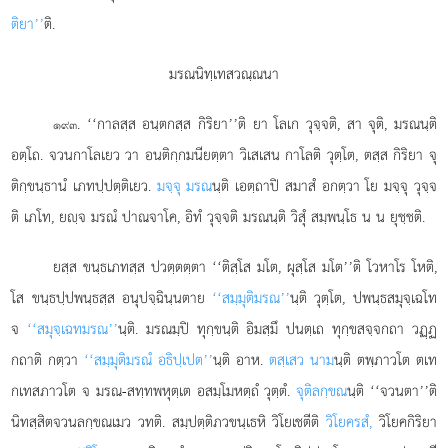
ติยา’’
ติ.
มรณนิทฺเทสวณฺณนา
. ‘‘กาลสฺส อนฺตกสฺส กิริยา’’ติ ยา โลเก วุจฺจติ, สา จุติ, มรณนฺติ
๑๙๓
อตฺโถ. จวนกาโลเยว วา อนติกฺกมนียตฺตา วิเสเสน กาโลติ วุตฺโต, ตสฺส กิริยา จุ
ติกฺขนฺธานํ เภทปฺปตฺติเยว.
มจฺจุ มรณ
นฺติ เอตฺถาปิ สมาสํ อกตฺวา โย มจฺจุ วุจฺจ
ติ เภโท, ยฺจ มรณํ ปาณจาโค, อิทํ วุจฺจติ มรณนฺติ วิสุํ สมฺพนฺโธ น น ยุชฺชติ.
ยสฺส ขนฺธเภทสฺส ปวตฺตตฺตา ‘‘ติสฺโส มโต, ผุสฺโส มโต’’ติ โวหาโร โหติ,
โส ขนฺธปฺปพนฺธสฺส อนุปจฺฉินฺนตาย
‘‘สมฺมุติมรณ’’
นฺติ วุตฺโต, ปพนฺธสมุจฺเฉโท
จ
‘‘สมุจฺเฉทมรณ’’
นฺติ. มรณมฺปิ ทุกฺขนฺติ อิมสฺมึ ปนตฺเถ ทุกฺขสจฺจกถา วฏฺฏ
กถาติ กตฺวา
‘‘สมฺมุติมรณํ อธิปฺเปต’’
นฺติ อาห.
ตสฺเสว นาม
นฺติ ตพฺภาวโต ตเท
กเทสภาวโต จ มรณ-สทฺทพหุตฺเต อสมฺโมหตฺถํ วุตฺตํ.
จุติลกฺขณ
นฺติ ‘‘จวนตา’’ติ
นิทสฺสิตจวนลกฺขณเมว วทติ. สมฺปตฺติภวขนฺเธหิ วิโยเชตีติ
วิโยครสํ,
วิโยคกิริยา