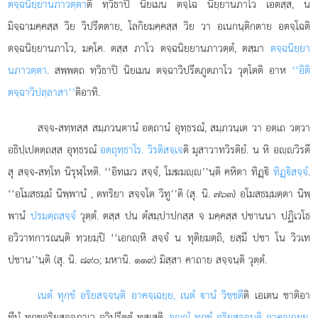
ตจฺฉนิยฺยานภาวตฺตา
ติ ทฺวิธาปิ นิยเมน ตจฺโฉ นิยฺยานภาโว เอตสฺส, น
มิจฺฉามคฺคสฺส วิย วิปรีตตาย, โลกิยมคฺคสฺส วิย วา อเนกนฺติกตาย อตจฺโฉติ
ตจฺฉนิยฺยานภาโว, มคฺโค. ตสฺส ภาโว ตจฺฉนิยฺยานภาวตฺตํ, ตสฺมา
ตจฺฉนิยฺยา
นภาวตฺตา
. สพฺพตฺถ ทฺวิธาปิ นิยเมน ตจฺฉาวิปรีตภูตภาโว วุตฺโตติ อาห
‘‘อิติ
ตจฺฉาวิปลฺลาสา’’
ติอาทิ.
สจฺจ-สทฺทสฺส
สมฺภวนฺตานํ อตฺถานํ อุทฺธรณํ, สมฺภวนฺเต วา อตฺเถ วตฺวา
อธิปฺเปตตฺถสฺส อุทฺธรณํ
อตฺถุทฺธาโร. วิรติสจฺเจ
ติ มุสาวาทวิรติยํ. น หิ อฺวิรตี
สุ สจฺจ-สทฺโท นิรุฬฺโหติ. ‘‘อิทเมว สจฺจํ, โมฆมฺ’’นฺติ คหิตา ทิฏฺิ
ทิฏฺิสจฺจํ
.
‘‘อโมสธมฺมํ นิพฺพานํ
, ตทริยา สจฺจโต วิทู’’ติ (สุ. นิ. ๗๖๓) อโมสธมฺมตฺตา นิพฺ
พานํ
ปรมตฺถสจฺจํ
วุตฺตํ. ตสฺส ปน ตํสมฺปาปกสฺส จ มคฺคสฺส ปชานนา ปฏิเวโธ
อวิวาทการณนฺติ ทฺวยมฺปิ ‘‘เอกฺหิ สจฺจํ น ทุติยมตฺถิ, ยสฺมึ ปชา โน วิวเท
ปชาน’’นฺติ (สุ. นิ. ๘๙๐; มหานิ. ๑๑๙) มิสฺสา คาถาย สจฺจนฺติ วุตฺตํ.
เนตํ ทุกฺขํ อริยสจฺจนฺติ อาคจฺเฉยฺย, เนตํ านํ วิชฺชตี
ติ เอเตน ชาติอา
ทีนํ ทุกฺขอริยสจฺจภาเว อวิปรีตตํ ทสฺเสติ,
อฺํ ทุกฺขํ อริยสจฺจนฺติ อาคจฺเฉยฺย,