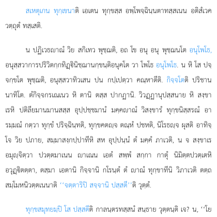
สเหตุเกน ทุกฺเขนา
ติ เอเตน ทุกฺขสฺส อพฺโพจฺฉินฺนตาทสฺสเนน อติสํเวค
วตฺถุตํ ทสฺเสติ.
น
ปฏิเวธาณํ วิย สกิเทว พุชฺฌติ, อถ โข อนุ อนุ พุชฺฌนโต
อนุโพโธ,
อนุสฺสวาการปริวิตกฺกทิฏฺินิชฺฌานกฺขนฺติอนุคโต วา โพโธ
อนุโพโธ
. น หิ โส ปจฺ
จกฺขโต พุชฺฌติ, อนุสฺสวาทิวเสน ปน กปฺเปตฺวา คณฺหาตีติ.
กิจฺจโต
ติ ปริชาน
นาทิโต. ตํกิจฺจกรเณเนว หิ ตานิ ตสฺส ปากฏานิ. วิวฏฺฏานุปสฺสนาย หิ สงฺขา
เรหิ ปติลียมานมานสสฺส อุปฺปชฺชมานํ มคฺคาณํ วิสงฺขารํ ทุกฺขนิสฺสรณํ อา
รมฺมณํ กตฺวา
ทุกฺขํ ปริจฺฉินฺทติ, ทุกฺขคตฺจ ตณฺหํ ปชหติ, นิโรธฺจ ผุสติ อาทิจฺ
โจ วิย ปภาย, สมฺมาสงฺกปฺปาทีหิ สห อุปฺปนฺนํ ตํ มคฺคํ ภาเวติ, น จ สงฺขาเร
อมุฺจิตฺวา ปวตฺตมาเนน าเณน เอตํ สพฺพํ สกฺกา กาตุํ นิมิตฺตปวตฺเตหิ
อวุฏฺิตตฺตา, ตสฺมา เอตานิ กิจฺจานิ กโรนฺตํ ตํ าณํ ทุกฺขาทีนิ วิภาเวติ ตตฺถ
สมฺโมหนิวตฺตเนนาติ
‘‘จตฺตาริปิ สจฺจานิ ปสฺสตี’’
ติ วุตฺตํ.
ทุกฺขสมุทยมฺปิ โส ปสฺสตี
ติ กาลนฺตรทสฺสนํ สนฺธาย วุตฺตนฺติ เจ? น, ‘‘โย