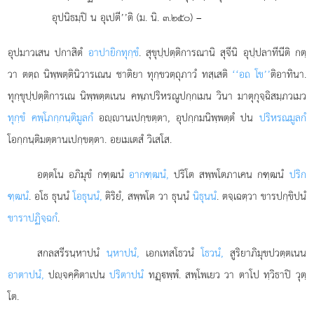
อุปนิธมฺปิ น อุเปตี’’ติ (ม. นิ. ๓.๒๕๐) –
อุปมาวเสน ปกาสิตํ
อาปายิกทุกฺขํ
. สุขุปฺปตฺติการณานิ สุจีนิ อุปฺปลาทีนีติ กตฺ
วา ตตฺถ นิพฺพตฺตินิวารเณน ชาติยา ทุกฺขวตฺถุภาวํ ทสฺเสติ
‘‘อถ โข’’
ติอาทินา.
ทุกฺขุปฺปตฺติการเณ นิพฺพตฺตเนน คพฺภปริหรณูปกฺกเมน วินา มาตุกุจฺฉิสมฺภวเมว
ทุกฺขํ คพฺโภกฺกนฺติมูลกํ
อฺานเปกฺขตฺตา, อุปกฺกมนิพฺพตฺตํ ปน
ปริหรณมูลกํ
โอกฺกนฺติมตฺตานเปกฺขตฺตา. อยเมเตสํ วิเสโส.
อตฺตโน อภิมุขํ กฑฺฒนํ
อากฑฺฒนํ,
ปริโต สพฺพโตภาเคน กฑฺฒนํ
ปริก
ฑฺฒนํ
. อโธ ธุนนํ
โอธุนนํ,
ติริยํ, สพฺพโต วา ธุนนํ
นิธุนนํ
. ตจฺเฉตฺวา ขารปกฺขิปนํ
ขาราปฏิจฺฉกํ
.
สกลสรีรนฺหาปนํ
นฺหาปนํ,
เอกเทสโธวนํ
โธวนํ,
สูริยาภิมุขปวตฺตเนน
อาตาปนํ,
ปฺจคฺคิตาเปน
ปริตาปนํ
ทฏฺพฺพํ. สพฺโพเยว วา ตาโป ทฺวิธาปิ วุตฺ
โต.