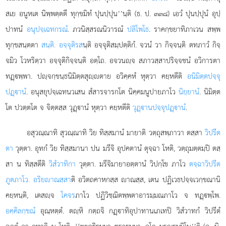
สเย อนูหเต นิพฺพตฺตตี ทุกฺขมิทํ ปุนปฺปุน’’นฺติ (ธ. ป. ๓๓๘) เอวํ ปุนปฺปุนํ อุปฺ
ปาทนํ
อนุปจฺเฉทกรณํ
. ภวนิสฺสรณนิวารณํ
ปลิโพโธ
. ราคกฺขยาทิภาเวน สพฺพ
ทุกฺขสนฺตตา
สนฺติ. อจฺจุติรส
นฺติ อจฺจุติสมฺปตฺติกํ. จวนํ วา กิจฺจนฺติ ตทภาวํ กิจฺ
จมิว โวหริตฺวา อจฺจุติกิจฺจนฺติ อตฺโถ. อจวนฺจ สภาวสฺสาปริจฺจชนํ อวิการตา
ทฏฺพฺพา. ปฺจกฺขนฺธนิมิตฺตสุฺตาย อวิคฺคหํ หุตฺวา คยฺหตีติ
อนิมิตฺตปจฺจุ
ปฏฺานํ
. อนุสยุปจฺเฉทนวเสน สํสารจารกโต นิคฺคมนูปายภาโว
นิยฺยานํ
. นิมิตฺต
โต ปวตฺตโต จ จิตฺตสฺส วุฏฺานํ หุตฺวา คยฺหตีติ
วุฏฺานปจฺจุปฏฺานํ
.
อสุวณฺณาทิ
สุวณฺณาทิ วิย ทิสฺสมานํ มายาติ วตฺถุสพฺภาวา ตสฺสา
วิปรีต
ตา
วุตฺตา. อุทกํ วิย ทิสฺสมานา ปน มรีจิ อุปคตานํ ตุจฺฉา โหติ, วตฺถุมตฺตมฺปิ ตสฺ
สา น ทิสฺสตีติ
วิสํวาทิกา
วุตฺตา. มรีจิมายาอตฺตานํ วิปกฺโข ภาโว
ตจฺฉาวิปรีต
ภูตภาโว. อริยาณสฺสา
ติ อวิตถคาหกสฺส าณสฺส, เตน ปฏิเวธปจฺจเวกฺขณานิ
คยฺหนฺติ, เตสฺจ
โคจร
ภาโว ปฏิวิชฺฌิตพฺพตาอารมฺมณภาโว จ ทฏฺพฺโพ.
อคฺคิลกฺขณํ
อุณฺหตฺตํ. ตฺหิ กตฺถจิ กฏฺาทิอุปาทานเภเทปิ วิสํวาทกํ วิปรีตํ