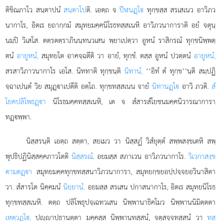
ติขิณภาโว สนฺตาปนํ
สนฺตาโป
ติ. เอตฺถ จ
ปีฬนฏฺโ
ทุกฺขสฺส สรเสเนว อาวิภว
นากาโร, อิตเร ยถากฺกมํ สมุทยมคฺคนิโรธทสฺสเนหิ อาวิภวนาการาติ อยํ จตุนฺ
นมฺปิ วิเสโส. ตตฺรตตฺราภินนฺทนวเสน พฺยาเปตฺวา อูหนํ ราสิกรณํ ทุกฺขนิพฺพตฺ
ตนํ
อายูหนํ,
สมุทยโต อาคจฺฉตีติ วา อายํ, ทุกฺขํ. ตสฺส อูหนํ ปวตฺตนํ
อายูหนํ,
สรสาวิภาวนากาโร เอโส. นิททาติ ทุกฺขนฺติ
นิทานํ,
‘‘อิทํ ตํ ทุกฺข’’นฺติ สมฺปฏิ
จฺฉาเปนฺตํ วิย สมุฏฺาเปตีติ อตฺโถ. ทุกฺขทสฺสเนน จายํ
นิทานฏฺโ
อาวิ ภวติ.
สํ
โยคปลิโพธฏฺา
นิโรธมคฺคทสฺสเนหิ, เต จ สํสารสํโยชนมคฺคนิวารณาการา
ทฏฺพฺพา.
นิสฺสรนฺติ
เอตฺถ สตฺตา, สยเมว วา นิสฺสฏํ วิสํยุตฺตํ สพฺพสงฺขเตหิ สพฺ
พุปธิปฏินิสฺสคฺคภาวโตติ
นิสฺสรณํ
. อยมสฺส สภาเวน อาวิภวนากาโร.
วิเวกาสงฺข
ตามตฏฺา
สมุทยมคฺคทุกฺขทสฺสนาวิภวนาการา, สมุทยกฺขยอปฺปจฺจยอวินาสิตา
วา. สํสารโต นิคฺคมนํ
นิยฺยานํ
. อยมสฺส สรเสน ปกาสนากาโร, อิตเร สมุทยนิโรธ
ทุกฺขทสฺสเนหิ. ตตฺถ ปลิโพธุปจฺเฉทวเสน นิพฺพานาธิคโมว นิพฺพานนิมิตฺตตา
เหตฺวฏฺโ
. ปฺาปธานตฺตา มคฺคสฺส นิพฺพานทสฺสนํ, จตุสจฺจทสฺสนํ วา
ทสฺ