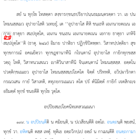
สยํ น ทุกฺโข โทสตฺตา สงฺขารกฺขนฺธปริยาปนฺนธมฺมนฺตรตฺตา วา. เย ปน
โทมนสฺสเมว อุปายาโสติ วเทยฺยุํ, เต ‘‘อุปายาโส ตีหิ ขนฺเธหิ เอเกนายตเนน เอ
กาย ธาตุยา สมฺปยุตฺโต, เอเกน ขนฺเธน เอเกนายตเนน เอกาย ธาตุยา เกหิจิ
📜
สมฺปยุตฺโต’’ติ (ธาตุ. ๒๔๙) อิมาย ปาฬิยา ปฏิกฺขิปิตพฺพา. วิสาทปฺปตฺติยา สุข
ทุกฺขการณํ อคณยิตฺวา ทุกฺขฏฺานาทีนิ กโรนฺตานํ อุปายาโส กายิกทุกฺขสฺส
วตฺถุ โหติ, วิสาทนวเสเนว าติวินาสาทีนิ จินฺเตนฺตานํ โทมนสฺสสฺส. อตฺตโน
ปวตฺติกฺขเณเยว อุปายาโส โทมนสฺสสมฺปโยคโต จิตฺตํ ปริทหติ, อวิปฺผาริกตา
กรณวเสน กายํ วิสาเทติ, ตทุภยกรเณเนว ตโต ปรํ ตํนิมิตฺตํ กายิกํ เจตสิกฺจ
อธิมตฺตํ ทุกฺขํ ชนยตีติ ทุกฺโข วุตฺโต.
อปฺปิยสมฺปโยคนิทฺเทสวณฺณนา
.
น อปฺปิยนฺตี
ติ น คมิยนฺติ, น ปเวสียนฺตีติ อตฺโถ.
อนตฺถ
นฺติ พฺยสนํ,
๑๙๙
ทุกฺขํ วา.
อหิต
นฺติ ตสฺส เหตุํ. ทุติเย อตฺถวิกปฺเป อตฺถํ น กาเมนฺตีติ
อนตฺถกามา