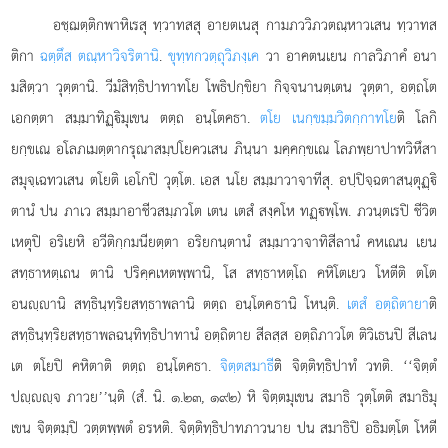
อชฺฌตฺติกพาหิเรสุ ทฺวาทสสุ อายตเนสุ กามภววิภวตณฺหาวเสน ทฺวาทส
ติกา
ฉตฺตึส ตณฺหาวิจริตานิ
.
ขุทฺทกวตฺถุวิภงฺเค
วา อาคตนเยน กาลวิภาคํ อนา
มสิตฺวา วุตฺตานิ. วีมํสิทฺธิปาทาทโย โพธิปกฺขิยา กิจฺจนานตฺเตน วุตฺตา, อตฺถโต
เอกตฺตา สมฺมาทิฏฺิมุเขน ตตฺถ อนฺโตคธา.
ตโย เนกฺขมฺมวิตกฺกาทโย
ติ โลกิ
ยกฺขเณ อโลภเมตฺตากรุณาสมฺปโยควเสน ภินฺนา มคฺคกฺขเณ โลภพฺยาปาทวิหึสา
สมุจฺเฉทวเสน ตโยติ เอโกปิ วุตฺโต. เอส นโย สมฺมาวาจาทีสุ. อปฺปิจฺฉตาสนฺตุฏฺิ
ตานํ ปน ภาเว สมฺมาอาชีวสมฺภวโต เตน เตสํ สงฺคโห ทฏฺพฺโพ. ภวนฺตเรปิ ชีวิต
เหตุปิ อริเยหิ อวีติกฺกมนียตฺตา อริยกนฺตานํ สมฺมาวาจาทิสีลานํ คหเณน เยน
สทฺธาหตฺเถน ตานิ ปริคฺคเหตพฺพานิ, โส สทฺธาหตฺโถ คหิโตเยว โหตีติ ตโต
อนฺานิ สทฺธินฺทฺริยสทฺธาพลานิ ตตฺถ อนฺโตคธานิ โหนฺติ.
เตสํ อตฺถิตายา
ติ
สทฺธินฺทฺริยสทฺธาพลฉนฺทิทฺธิปาทานํ อตฺถิตาย สีลสฺส อตฺถิภาวโต ติวิเธนปิ สีเลน
เต ตโยปิ คหิตาติ ตตฺถ อนฺโตคธา.
จิตฺตสมาธี
ติ จิตฺติทฺธิปาทํ วทติ. ‘‘จิตฺตํ
ปฺฺจ ภาวย’’นฺติ (สํ. นิ. ๑.๒๓, ๑๙๒) หิ จิตฺตมุเขน สมาธิ
วุตฺโตติ สมาธิมุ
เขน จิตฺตมฺปิ วตฺตพฺพตํ อรหติ. จิตฺติทฺธิปาทภาวนาย ปน สมาธิปิ อธิมตฺโต โหตี