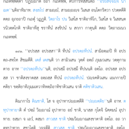
กเถตพฺพตฺตา ปฏิฺาตํ ยถา กเถตพฺพํ, ตํปการทสฺสนตฺถํ
‘‘อริยสจฺจฺจ นา
เมต’’
นฺติอาทิมาห.
สงฺเขโป
สามฺํ, สามฺฺจ วิเสเส อนฺโตกริตฺวา ปวตฺตตีติ
ตตฺถ อุภยถาปิ กเถตุํ วฏฺฏติ.
วิตฺถาโร ปน
วิเสโส ชาติอาทิโก, วิเสโส จ วิเสสนฺต
รนิวตฺตโกติ ชาติอาทีสุ ชราทีนํ สงฺขิปนํ น สกฺกา กาตุนฺติ ตตฺถ วิตฺถาเรเนว
กเถตพฺพํ.
. ‘‘อปรสฺส
อปรสฺสา’’ติ ทีปนํ
อปรตฺถทีปนํ
. สามิอตฺเถปิ หิ อปร
๑๙๑
ตฺถ-สทฺโท สิชฺฌตีติ.
เตสํ เตส
นฺติ วา สามิวเสน วุตฺตํ อตฺถํ ภุมฺมวเสน วตฺตุกาม
ตาย อาห
‘‘อปรตฺถทีปน’’
นฺติ, อปรสฺมึ อปรสฺมึ ทีปนนฺติ อตฺโถ. อปรสฺส อปร
สฺส วา ชาติสงฺขาตสฺส อตฺถสฺส ทีปนํ
อปรตฺถทีปนํ
. ปฺจคติวเสน เอเกกายปิ
คติยา ขตฺติยาทิภุมฺมเทวาทิหตฺถิอาทิชาติวเสน จาติ
คติชาติวเสน
.
ติณากาโร
ติณชาติ,
โส จ อุปาทาปฺตฺตีติ
‘‘ปฺตฺติย’’
นฺติ อาห.
ต
ทุปาทายา
ติ ตํ ปมํ วิฺาณํ อุปาทาย อยํ ชาติ, นาสฺส กุโตจิ นิคฺคมนํ อุปา
ทาย. ยสฺมา จ เอวํ, ตสฺมา
สาวสฺส ชาติ
ปมวิฺาณสงฺขาตาติ อตฺโถ. อถ วา
ตทุปาทาย สชาโตติ วุจฺจตีติ
สาวสฺส ชาติ
ปมวิฺาณสงฺขาตาติ อตฺโถ.