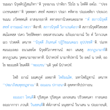
รมฺมณา นิรุตฺติปฏิสมฺภิทา’’ติ วุจฺจมาเน ปาฬิยา วิโรโธ น โหตีติ อตฺโถ. ‘‘ปจฺจ
เวกฺขนฺตสฺสา’’ติ วุตฺตตฺตา สทฺทํ คเหตฺวา ปจฺฉา คหิตาย ปฺตฺติยา ปจฺจเวกฺ
ขเณน ภวิตพฺพนฺติ อาสงฺเกยฺยาติ ตทาสงฺกานิวตฺตนตฺถมาห
‘‘ตํ สภาวนิรุตฺตึ
สทฺทํ อารมฺมณํ กตฺวา’’
ติอาทิ.
สภาวนิรุตฺตึ วิภาเวนฺตํเยวา
ติ สภาวนิรุตฺติวิสยสฺส
สมฺโมหสฺส ปเคว วิทฺธํสิตตฺตา อตฺถสาธนวเสน อภิฺาาณํ วิย ตํ วิภาเวนฺต
เมว ปวตฺตติ. เตนาห
‘‘นิรุตฺตึ ภินฺทนฺตํ ปฏิวิชฺฌนฺตเมว อุปฺปชฺชตี’’
ติ. ปเภท
คมนฺเจตฺถ อนวเสสโต นิรุตฺติวิภาคชานนํ. ตถา เสเสสุ.
สกฺกฏนามาที
ติ
สกฺกฏวเสน วุตฺตนามาขฺยาตาทิ. นิปาตปทํ
นามาทิปทานิ วิย อตฺถํ น วทติ, อถ
โข พฺยฺเชติ โชเตตีติ
‘‘พฺยฺชน’’
นฺติ วุตฺตํ นิปาตปทํ.
โพธิ
าณํ มณฺฑภูตํ เอตฺถาติ
โพธิมณฺโฑ,
มหาโพธิฏฺานํ. เตนาห
‘‘ปมาภิสมฺพุทฺธฏฺาเน’’
ติ.
อฺเน ปกาเรนา
ติ อุคฺคหาทิปฺปกาเรน.
อฺถา โหนฺตี
ติ ปุริสยุเค ปุริสยุเค เอกเทเสน ปริวตฺตนฺตา กาลนฺตเร
อฺาการา ภวนฺติ.
วินสฺสนฺตี
ติ ตํตํภาสานํ มนุสฺสานํ วินาเสน น ปฺายนฺติ,