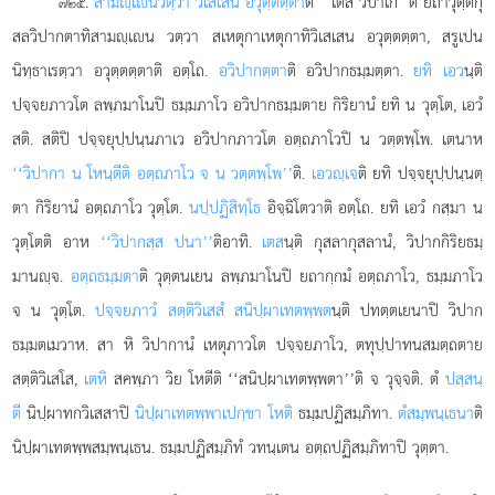
.
สามฺเน
วตฺวา วิเสเสน อวุตฺตตฺตา
ติ ‘‘เตสํ วิปาเก’’ติ ยถาวุตฺตกุ
๗๒๕
สลวิปากตาทิสามฺเน วตฺวา สเหตุกาเหตุกาทิวิเสเสน อวุตฺตตฺตา, สรูเปน
นิทฺธาเรตฺวา อวุตฺตตฺตาติ อตฺโถ.
อวิปากตฺตา
ติ อวิปากธมฺมตฺตา.
ยทิ เอว
นฺติ
ปจฺจยภาวโต ลพฺภมาโนปิ ธมฺมภาโว อวิปากธมฺมตาย กิริยานํ ยทิ น วุตฺโต, เอวํ
สติ. สติปิ ปจฺจยุปฺปนฺนภาเว อวิปากภาวโต อตฺถภาโวปิ น วตฺตพฺโพ. เตนาห
‘‘วิปากา น โหนฺตีติ อตฺถภาโว จ น วตฺตพฺโพ’’
ติ.
เอวฺเจ
ติ ยทิ ปจฺจยุปฺปนฺนตฺ
ตา กิริยานํ อตฺถภาโว วุตฺโต.
นปฺปฏิสิทฺโธ
อิจฺฉิโตวาติ
อตฺโถ. ยทิ เอวํ กสฺมา น
วุตฺโตติ อาห
‘‘วิปากสฺส ปนา’’
ติอาทิ.
เตส
นฺติ กุสลากุสลานํ, วิปากกิริยธมฺ
มานฺจ.
อตฺถธมฺมตา
ติ วุตฺตนเยน ลพฺภมาโนปิ ยถากฺกมํ อตฺถภาโว, ธมฺมภาโว
จ น วุตฺโต.
ปจฺจยภาวํ สตฺติวิเสสํ สนิปฺผาเทตพฺพต
นฺติ ปทตฺตเยนาปิ วิปาก
ธมฺมตเมวาห. สา หิ วิปากานํ เหตุภาวโต ปจฺจยภาโว, ตทุปฺปาทนสมตฺถตาย
สตฺติวิเสโส,
เตหิ
สคพฺภา วิย โหตีติ ‘‘สนิปฺผาเทตพฺพตา’’ติ จ วุจฺจติ. ตํ
ปสฺสนฺ
ตี
นิปฺผาทกวิเสสาปิ
นิปฺผาเทตพฺพาเปกฺขา โหติ
ธมฺมปฏิสมฺภิทา.
ตํสมฺพนฺเธนา
ติ
นิปฺผาเทตพฺพสมฺพนฺเธน. ธมฺมปฏิสมฺภิทํ วทนฺเตน อตฺถปฏิสมฺภิทาปิ วุตฺตา.