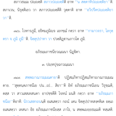
สภาวธมฺเม ปฺตฺติ
สภาวปฺตฺตี
ติ อาห
‘‘น สตฺตาทิปฺตฺติยา’’
ติ.
สภาเวน, นิรุตฺติเยว วา สภาวปฺตฺตีติ วุตฺตาติ อาห
‘‘อวิปรีตปฺตฺติยา
วา’’
ติ.
. โวหารภูมึ, อธิคมภูมิฺจ เอกชฺฌํ กตฺวา อาห
‘‘กามาวจรา, โลกุตฺ
๗๔๖
ตรา จ ภูมิ ภูมี’’
ติ.
จิตฺตุปฺปาทา วา
ปวตฺติฏฺานภาวโต ภูมิ.
อภิธมฺมภาชนียวณฺณนา นิฏฺิตา.
๓. ปฺหปุจฺฉกวณฺณนา
.
สพฺพาณารมฺมณตายา
ติ
ปฏิสมฺภิทาปฏิสมฺภิทาาณารมฺมณ
๗๔๗
ตาย. ‘‘สุตฺตนฺตภาชนีเย ปน…เป… สิยา’’ติ อิทํ อภิธมฺมภาชนีเยน วิรุชฺฌติ,
ตสฺส วา สาวเสสเทสนตา อาปชฺชตีติ โจทนํ มนสิ กตฺวา อาห
‘‘อภิธมฺมภา
ชนีเย’’
ติอาทิ.
นิรวเสสกถน
นฺติ อเสเสตฺวา กถนํ. เตน จิตฺตุปฺปาทสงฺคหิเต อตฺเถ
อเสเสตฺวา เทสนา อิธ อภิธมฺมภาชนียสฺส ภาโร, น สพฺพเยฺยธมฺเมติ ทสฺเสติ.