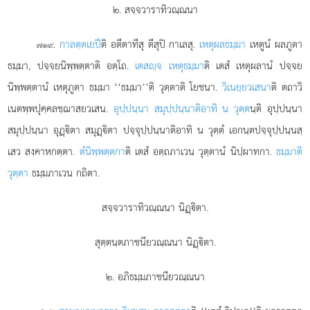
๒. สจฺจวาราทิวณฺณนา
.
กาลตฺตเยปี
ติ อตีตาทีสุ ตีสุปิ กาเลสุ.
เหตุผลธมฺมา
เหตูนํ ผลภูตา
๗๑๙
ธมฺมา, ปจฺจยนิพฺพตฺตาติ อตฺโถ.
เตสฺจ เหตุธมฺมา
ติ เตสํ เหตุผลานํ ปจฺจย
นิพฺพตฺตานํ เหตุภูตา ธมฺมา ‘‘ธมฺมา’’ติ วุตฺตาติ โยชนา.
วิเนยฺยวเสนา
ติ ตถาวิ
เนตพฺพปุคฺคลชฺฌาสยวเสน.
อุปฺปนฺนา สมุปฺปนฺนาติอาทิ น วุตฺต
นฺติ อุปฺปนฺนา
สมุปฺปนฺนา อุฏฺิตา สมุฏฺิตา ปจฺจุปฺปนฺนาติอาทิ น วุตฺตํ เอกนฺตปจฺจุปฺปนฺนสฺ
เสว สงฺคาหกตฺตา.
ตํนิพฺพตฺตกา
ติ เตสํ อตฺถภาเวน วุตฺตานํ นิปฺผาทกา.
ธมฺมาติ
วุตฺตา
ธมฺมภาเวน กถิตา.
สจฺจวาราทิวณฺณนา นิฏฺิตา.
สุตฺตนฺตภาชนียวณฺณนา นิฏฺิตา.
๒. อภิธมฺมภาชนียวณฺณนา