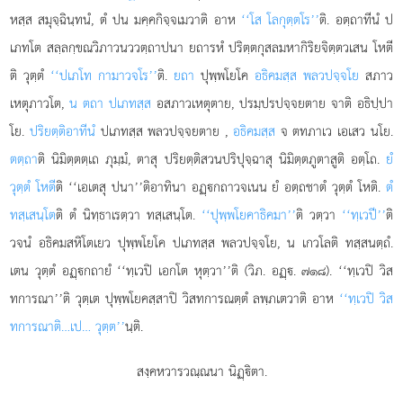
หสฺส สมุจฺฉินฺทนํ, ตํ ปน มคฺคกิจฺจเมวาติ อาห
‘‘โส โลกุตฺตโร’’
ติ. อตฺถาทีนํ ป
เภทโต สลฺลกฺขณวิภาวนววตฺถาปนา ยถารหํ ปริตฺตกุสลมหากิริยจิตฺตวเสน โหตี
ติ วุตฺตํ
‘‘ปเภโท กามาวจโร’’
ติ.
ยถา
ปุพฺพโยโค
อธิคมสฺส พลวปจฺจโย
สภาว
เหตุภาวโต,
น ตถา ปเภทสฺส
อสภาวเหตุตาย, ปรมฺปรปจฺจยตาย จาติ อธิปฺปา
โย.
ปริยตฺติอาทีนํ
ปเภทสฺส พลวปจฺจยตาย
,
อธิคมสฺส
จ ตทภาเว เอเสว นโย.
ตตฺถา
ติ นิมิตฺตตฺเถ ภุมฺมํ, ตาสุ ปริยตฺติสวนปริปุจฺฉาสุ นิมิตฺตภูตาสูติ อตฺโถ.
ยํ
วุตฺตํ โหตี
ติ ‘‘เอเตสุ ปนา’’ติอาทินา อฏฺกถาวจเนน ยํ อตฺถชาตํ วุตฺตํ
โหติ.
ตํ
ทสฺเสนฺโต
ติ ตํ นิทฺธาเรตฺวา ทสฺเสนฺโต.
‘‘ปุพฺพโยคาธิคมา’’
ติ วตฺวา
‘‘ทฺเวปี’’
ติ
วจนํ อธิคมสหิโตเยว ปุพฺพโยโค ปเภทสฺส พลวปจฺจโย, น เกวโลติ ทสฺสนตฺถํ.
เตน วุตฺตํ อฏฺกถายํ ‘‘ทฺเวปิ เอกโต หุตฺวา’’ติ (วิภ. อฏฺ. ๗๑๘). ‘‘ทฺเวปิ วิส
ทการณา’’ติ วุตฺเต ปุพฺพโยคสฺสาปิ วิสทการณตฺตํ ลพฺภเตวาติ อาห
‘‘ทฺเวปิ วิส
ทการณาติ…เป… วุตฺต’’
นฺติ.
สงฺคหวารวณฺณนา นิฏฺิตา.