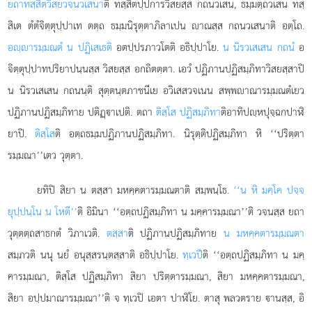
ยถาทสฺสิตวิสยวจนวเสนา
ติ ทสฺสิตปฺปการวิสยสฺส กถนวเสน, ธมฺมตฺถวเสน ทสฺ
สิเต ตํตํจิตฺตุปฺปาเท ตตฺถ ธมฺมนิรุตฺตาภิลาเปน าณสฺส กถนวเสนาติ อตฺโถ.
อฺารมฺมณตํ น ปฏิเสเธติ
อตปฺปรภาวโตติ อธิปฺปาโย.
น นิรวเสเสน กถนํ
อ
จิตฺตุปฺปาทปริยาปนฺนสฺส วิสยสฺส อกถิตตฺตา. เอวํ ปฏิภานปฏิสมฺภิทาวิสยสฺสาปิ
น
นิรวเสเสน กถนนฺติ สุตฺตนฺตภาชนีเย อวิเสสวจเนน สพฺพาณารมฺมณตํเยว
ปฏิภานปฏิสมฺภิทาย ปติฏฺาเปติ. ตถา
ติสฺโส ปฏิสมฺภิทา
ติอาทิปฺหปุจฺฉกปาฬิ
ยาปิ.
ติสฺโส
ติ อตฺถธมฺมปฏิภานปฏิสมฺภิทา. นิรุตฺติปฏิสมฺภิทา หิ ‘‘ปริตฺตา
รมฺมณา’’เตว วุตฺตา.
ยทิปิ สิยา น ตสฺสา มหคฺคตารมฺมณตาติ สมฺพนฺโธ.
‘‘น หิ มคฺโค ปจฺจ
ยุปฺปนฺโน น โหตี’’
ติ อิมินา ‘‘อตฺถปฏิสมฺภิทา น มคฺคารมฺมณา’’ติ วจนสฺส ยถา
วุตฺตตฺถสาธกตํ วิภาเวติ.
ตสฺสา
ติ ปฏิภานปฏิสมฺภิทาย
น มหคฺคตารมฺมณตา
สมฺภวติ นนุ นยํ อนุสฺสรนฺตสฺสาติ อธิปฺปาโย.
ทฺเวปี
ติ ‘‘อตฺถปฏิสมฺภิทา น มคฺ
คารมฺมณา, ติสฺโส ปฏิสมฺภิทา สิยา ปริตฺตารมฺมณา, สิยา มหคฺคตารมฺมณา,
สิยา อปฺปมาณารมฺมณา’’ติ จ ทฺเวปิ เอตา ปาฬิโย. ตาสุ พลวตราย านสฺส, อิ