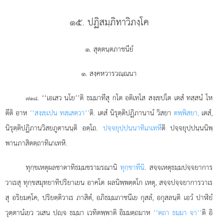
๑๕. ปฏิสมฺภิทาวิภงฺโค
๑. สุตฺตนฺตภาชนียํ
๑. สงฺคหวารวณฺณนา
. ‘‘เอเสว
นโย’’ติ ธมฺมาทีสุ กโต อติเทโส สงฺเขปโต เตสํ ทสฺสนํ โห
๗๑๘
ตีติ อาห
‘‘สงฺเขเปน ทสฺเสตฺวา’’
ติ. เตสํ นิรุตฺติปฏิภานานํ วิสยา
ตพฺพิสยา,
เตสํ,
นิรุตฺติปฏิภานวิสยภูตานนฺติ อตฺโถ.
ปจฺจยุปฺปนฺนาทิเภเทหี
ติ ปจฺจยุปฺปนฺนนิพฺ
พานภาสิตตฺถาทิเภเทหิ.
ทุกฺขเหตุผลชาตาทิธมฺมชรามรณานิ
ทุกฺขาทีนิ
. สจฺจเหตุธมฺมปจฺจยาการ
วาเรสุ ทุกฺขสมุทยาทิปริยาเยน อาคโต ผลนิพฺพตฺตโก เหตุ, สจฺจปจฺจยาการวาเร
สุ อริยมคฺโค, ปริยตฺติวาเร ภาสิตํ, อภิธมฺมภาชนีเย กุสลํ, อกุสลนฺติ เอวํ ปาฬิยํ
วุตฺตานํเยว วเสน ปฺจ ธมฺมา เวทิตพฺพาติ อิมมตฺถมาห
‘‘ตถา ธมฺมา จา’’
ติ อิ