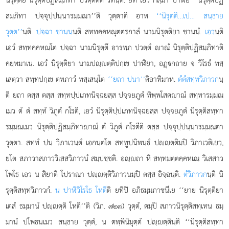
สมฺภิทา ปจฺจุปฺปนฺนารมฺมณา’’ติ วุตฺตาติ อาห
‘‘นิรุตฺติ…เป… สนฺธาย
วุตฺต’’
นฺติ.
ปจฺฉา ชานน
นฺติ สทฺทคฺคหณุตฺตรกาลํ นามนิรุตฺติยา ชานนํ.
เอว
นฺติ
เอวํ สทฺทคฺคหณโต ปจฺฉา นามนิรุตฺตึ อารพฺภ ปวตฺตํ าณํ นิรุตฺติปฏิสมฺภิทาติ
คยฺหมาเน. เอวํ นิรุตฺติยา นามปฺตฺติปกฺเข ปาฬิยา, อฏฺกถาย จ วิโรธํ ทสฺ
เสตฺวา สทฺทปกฺเข ตทภาวํ ทสฺเสนฺโต
‘‘ยถา ปนา’’
ติอาทิมาห.
ตํตํสทฺทวิภาวก
นฺ
ติ ยถา ตสฺส ตสฺส สทฺทปฺปเภทนิจฺฉยสฺส ปจฺจยภูตํ ทิพฺพโสตาณํ สทฺทารมฺมณ
เมว ตํ ตํ สทฺทํ วิภูตํ กโรติ, เอวํ นิรุตฺติปฺปเภทนิจฺฉยสฺส ปจฺจยภูตํ นิรุตฺติสทฺทา
รมฺมณเมว นิรุตฺติปฏิสมฺภิทาาณํ ตํ วิภูตํ กโรตีติ ตสฺส ปจฺจุปฺปนฺนารมฺมณตา
วุตฺตา. สทฺทํ ปน วิภาเวนฺตํ เอกนฺตโต สทฺทูปนิพนฺธํ ปฺตฺติมฺปิ วิภาเวติเยว,
ยโต สภาวาสภาววิเสสวิภาวนํ สมฺปชฺชติ. อฺถา หิ สทฺทมตฺตคฺคหเณ วิเสสาว
โพโธ เอว น สิยาติ โปราณา ปฺตฺติวิภาวนมฺปิ ตสฺส อิจฺฉนฺติ.
ตํวิภาวก
นฺติ นิ
รุตฺติสทฺทวิภาวกํ.
น ปาฬิวิโรโธ โหตี
ติ ยทิปิ อภิธมฺมภาชนีเย ‘‘ยาย นิรุตฺติยา
เตสํ ธมฺมานํ ปฺตฺติ โหตี’’ติ (วิภ. ๗๒๗) วุตฺตํ, ตมฺปิ สภาวนิรุตฺติสทฺเทน ธมฺ
มานํ ปโพธนเมว สนฺธาย วุตฺตํ, น ตพฺพินิมุตฺตํ ปฺตฺตินฺติ ‘‘นิรุตฺติสทฺทา