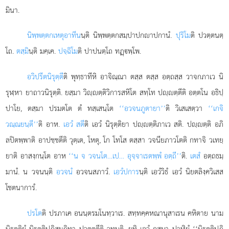
มินา.
นิพฺพตฺตกเหตุอาทีน
นฺติ นิพฺพตฺตกสมฺปาปกาปกานํ.
ปุริโม
ติ ปวตฺตนตฺ
โถ.
ตสฺมิ
นฺติ มคฺเค.
ปจฺฉิโม
ติ ปาปนตฺโถ ทฏฺพฺโพ.
อวิปรีตนิรุตฺตี
ติ พุทฺธาทีหิ อาจิณฺณา ตสฺส ตสฺส อตฺถสฺส วาจกภาเว นิ
รุฬฺหา ยาถาวนิรุตฺติ. ยสฺมา วิฺตฺติวิการสหิโต สทฺโท ปฺตฺตีติ อตฺตโน อธิปฺ
ปาโย, ตสฺมา ปรมตโต ตํ ทสฺเสนฺโต
‘‘อวจนภูตายา’’
ติ วิเสเสตฺวา
‘‘เกจิ
วณฺณยนฺตี’’
ติ อาห.
เอวํ สตี
ติ
เอวํ นิรุตฺติยา ปฺตฺติภาเว สติ. ปฺตฺติ อภิ
ลปิตพฺพาติ อาปชฺชตีติ วุตฺเต, โหตุ, โก โทโส ตสฺสา วจนียภาวโตติ กทาจิ วเทยฺ
ยาติ อาสงฺกนฺโต อาห
‘‘น จ วจนโต…เป… อุจฺจาเรตพฺพํ อตฺถี’’
ติ.
เตสํ
อตฺถธมฺ
มานํ. น วจนนฺติ
อวจนํ
อวจนสภาวํ.
เอวํปการ
นฺติ เอวํวิธํ เอวํ นิยตลิงฺควิเสส
โชตนาการํ.
ปรโต
ติ
ปรภาเค อนนฺตรมโนทฺวาเร. สทฺทคฺคหณานุสาเรน คหิตาย นาม
นิรุตฺติยํ นิรุตฺติปฏิสมฺภิทา ปวตฺตตีติ วทนฺติ. ยทิ เอวํ กสฺมา ปาฬิยํ ‘‘นิรุตฺติปฏิ