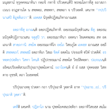
มนุสฺสานํ ทุรุคฺคหณาทินา กตฺถจิ กทาจิ ปริวตฺตนฺตีปิ พฺรหฺมโลกาทีสุ ยถาสภา
เวเนว อวฏฺานโต น สพฺพตฺถ, สพฺพทา, สพฺพถา จ ปริวตฺตติ. เตนาห
‘‘กปฺปวิ
นาเสปิ ติฏฺติเยวา’’
ติ.
เอตสฺส
นิรุตฺติปฏิสมฺภิทาาณสฺส.
อตฺถาทีสุ าณ
นฺติ อตฺถปฏิสมฺภิทาทิ. อตฺถธมฺมนิรุตฺติวเสน
ตีสุ
. อตฺถธมฺ
มนิรุตฺติปฏิภานวเสน
จตูสุปิ วา
. อตฺถธมฺมาทินา อตฺตนา โชเตตพฺเพน สห อตฺ
เถนาติ
สาตฺถกานิ. สพฺโพ
อตฺถธมฺมาทิโก
อตฺโถ
วิสยภูโต
เอตสฺส
าณสฺส อตฺถี
ติ
สพฺพตฺถกํ
.
สพฺพสฺมึ
อตฺถาทิเก วิสเย
ขิตฺตํ
อตฺตโน ปจฺจเยหิ ปิตํ ปวตฺติตํ.
อร
หตฺตปฺปตฺติยา วิสทา โหนฺติ
ปฏิปกฺขธมฺมานํ สพฺพโส วิทฺธํสิตตฺตา.
ปฺจนฺน
นฺติ
อธิคมปริยตฺติสวนปริปุจฺฉาปุพฺพโยคานํ.
ยถาโยค
นฺติ ยํ ยํ ยสฺส ปุคฺคลสฺส วิสท
ตาย ยุชฺชติ, ตถา โยเชตพฺพํ.
ปริปุจฺฉาเหตุ ปวตฺตา กถา ปริปุจฺฉาติ วุตฺตาติ อาห
‘‘ปุจฺฉาย…เป… ปริ
ปุจฺฉาติ วุตฺตา’’
ติ.
เตหี
ติ มคฺเคหิ.
ปฏิลาโภ
นาม ปุพฺพโยคสมฺปตฺติยา อตฺถาทิวิสยสฺส สมฺโม