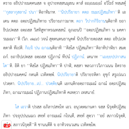
ตราย อธิปฺปายมคฺคนสฺส จ อุปายทสฺสนมุเขน ตาสํ อฺมฺํ อวิโรธํ ทสฺเสตุํ
‘‘กุสลากุสลานํ ปนา’’
ติอาทิมาห.
‘‘นิปฺปริยายา ตตฺถ ธมฺมปฏิสมฺภิทา’’
ติ เอ
เตน ตตฺถ อตฺถปฏิสมฺภิทาย ปริยายภาวมาห.
ตถา วิปากกิริยาน
นฺติอาทิ ยถา
ธิปฺเปตสฺส อตฺถสฺส วิสทิสูทาหรณทสฺสนํ. อุภเยนปิ ‘‘อตฺถปฏิสมฺภิทา น มคฺคา
รมฺมณา’’ติ (วิภ. ๗๔๙) วจนํ สุตฺตนฺตนยานุคตํ นิปฺปริยายตฺถสฺส ตตฺถ อธิปฺเปต
ตฺตาติ ทีเปติ.
กิฺจิ ปน าณ
นฺติอาทิ ‘‘ติสฺโส ปฏิสมฺภิทา’’ติอาทิปาฬิยา สมตฺ
ถกํ. ยถาธิปฺเปตสฺส อตฺถสฺส ปฏิภานํ ทีปนํ
ปฏิภานํ
. เตนาห
‘‘เยฺยปฺปกาสน
โต’’
ติ. อิติ ยา ‘‘ติสฺโส ปฏิสมฺภิทา’’ติ ปาฬิ, ตสฺสา พลวภาววิภาวเนน
อิตราย
อธิปฺปายมคฺคนํ กตนฺติ เวทิตพฺพํ.
นิปฺปริยายา
ติ ปริยายรหิตา อุชุกํ สรูเปเนว
ปวตฺตา.
นิปฺปริยาย…เป… ปวตฺติย
นฺติ เอกนฺติกอตฺถารมฺมณํ าณํ อตฺถปฏิสมฺ
ภิทา, าณารมฺมณํ ปฏิภานปฏิสมฺภิทาติ คเหตฺวา เทสนายํ.
โส เอวา
ติ ปรสฺส อภิลาปสทฺโท เอว. อนุวตฺตมานตา จสฺส นิรุตฺติปฏิสมฺ
ภิทา ปจฺจุปฺปนฺนเมว สทฺทํ อารมฺมณํ กโรนฺตี, สทฺทํ สุตฺวา ‘‘อยํ สภาวนิรุตฺติ,
📜
อยํ น สภาวนิรุตฺตี’’ติ ชานนฺตีติ จ อาทิวจนวเสน เวทิตพฺโพ.