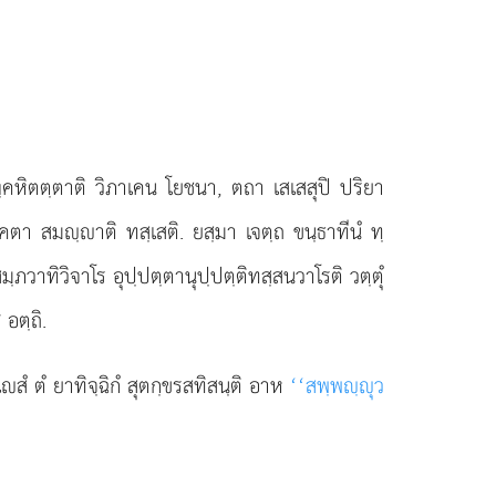
งฺคหิตตฺตาติ วิภาเคน โยชนา, ตถา เสเสสุปิ ปริยา
ุคตา สมฺาติ ทสฺเสติ. ยสฺมา เจตฺถ ขนฺธาทีนํ ทฺ
ฺภวาทิวิจาโร อุปฺปตฺตานุปฺปตฺติทสฺสนวาโรติ วตฺตุํ
อตฺถิ.
สํ ตํ ยาทิจฺฉิกํ สุตกฺขรสทิสนฺติ อาห
‘‘สพฺพฺุว