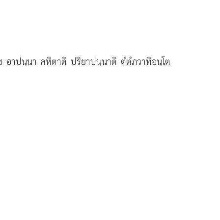
ฺช อาปนฺนา คหิตาติ ปริยาปนฺนาติ ตํตํภวาทิอนฺโต