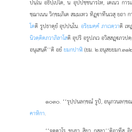
ปนฺโน อธิปฺเปโต, น อุปปชฺชนารโห, เตเนว กา
ชฺฌาเนน วิกฺขมฺภิเต สมฺมเทว ทิฏฺาทีนเวสุ ยถา ก
โต
ติ รูปธาตุยํ อุปปนฺโน.
อริยมคฺคํ ภาเวตฺวา
ติ เห
นิวตฺติตภวาภิลาโส
ติ อุปริ อรูปภเว อวิสฺสฏฺภวป
อนุเสนฺตี’’ติ อยํ
ยมกปาฬิ
(ยม. ๒.อนุสยยมก.๓๑
๑๐๓๐
. ‘‘รุปฺปนลกฺขณํ
รูปํ, อนุภวนลกฺ
คาหิกา
.
‘‘จตฺตาโร ขนฺธา สิยา กุสลา’’ติอาทีสุ อิธ