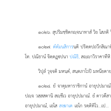
๑๐๒๖
. สุปริมชฺชิตกฺจนาทาสํ
วิย โสภติ 
๑๐๒๗
.
ตํตํมนสิการ
นฺติ ปริตฺตปถวีกสิณ
โท. ปณิธานํ จิตฺตฏฺปนา
ปณิธิ,
สฺาวิราคาทีหิ
วิปุลํ วุจฺจติ มหนฺตํ, สนฺตภาโวปิ มหนีย
๑๐๒๘
. ยํ จาตุมหาราชิกานํ อายุปฺปมาณ
ปฺจ วสฺสสตานิ สฺชีเว อายุปฺปมาณํ. ยํ ตาวตึส
อายุปฺปมาณํ, เอโส
สงฺฆาเต
เอโก รตฺติทิโว…เป… 