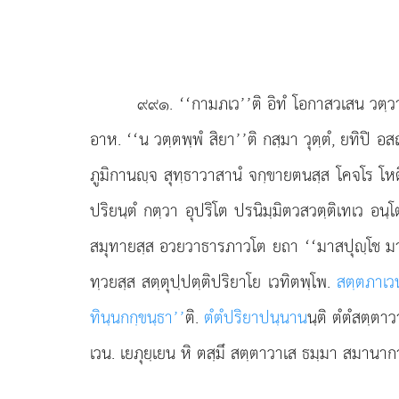
๙๙๑
. ‘‘กามภเว’’ติ
อิทํ โอกาสวเสน วตฺวา
อาห. ‘‘น วตฺตพฺพํ สิยา’’ติ กสฺมา วุตฺตํ, ยทิปิ 
ภูมิกานฺจ สุทฺธาวาสานํ จกฺขายตนสฺส โคจโร โหตีติ
ปริยนฺตํ กตฺวา อุปริโต ปรนิมฺมิตวสวตฺติเทเว
อนฺโ
สมุทายสฺส อวยวาธารภาวโต ยถา ‘‘มาสปุฺโช มาโส’’ต
ทฺวยสฺส สตฺตุปฺปตฺติปริยาโย เวทิตพฺโพ.
สตฺตภาเวน
ทินฺนกกฺขนฺธา’’
ติ.
ตํตํปริยาปนฺนาน
นฺติ ตํตํสตฺต
เวน. เยภุยฺเยน หิ ตสฺมึ สตฺตาวาเส ธมฺมา สมานาก