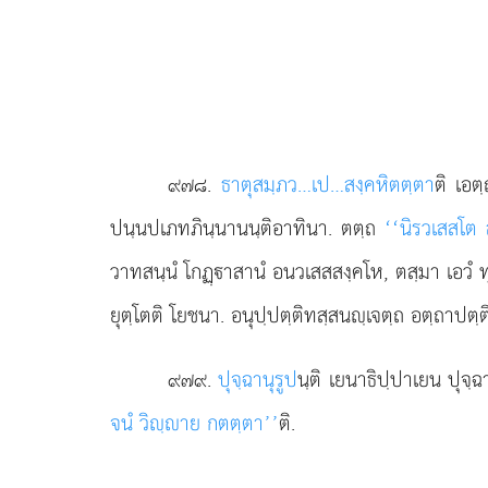
๙๗๘
.
ธาตุสมฺภว…เป…
สงฺคหิตตฺตา
ติ เอต
ปนฺนปเภทภินฺนานนฺติอาทินา. ตตฺถ
‘‘นิรวเสสโต 
วาทสนฺนํ โกฏฺาสานํ อนวเสสสงฺคโห, ตสฺมา เอวํ ทุต
ยุตฺโตติ โยชนา. อนุปฺปตฺติทสฺสนฺเจตฺถ อตฺถาปตฺติ
๙๗๙
.
ปุจฺฉานุรูป
นฺติ เยนาธิปฺปาเยน ปุจฺฉ
จนํ วิฺาย กตตฺตา’’
ติ.