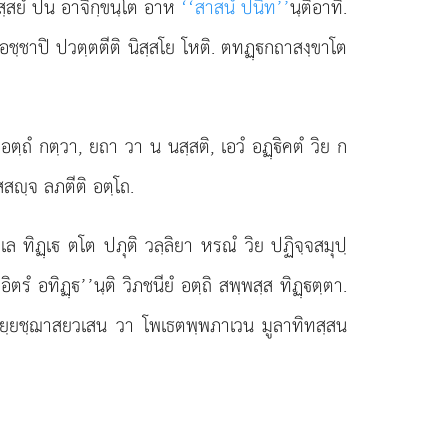
ิสฺสยํ ปน อาจิกฺขนฺโต อาห
‘‘สาสนํ ปนิท’’
นฺติอาทิ.
ชฺชาปิ ปวตฺตตีติ นิสฺสโย โหติ. ตทฏฺกถาสงฺขาโต
 อตฺถํ กตฺวา, ยถา วา น นสฺสติ, เอวํ อฏฺิคตํ วิย ก
สฺจ ลภตีติ อตฺโถ.
เล ทิฏฺเ ตโต ปภุติ วลฺลิยา หรณํ วิย ปฏิจฺจสมุปฺ
ํ อทิฏฺ’’นฺติ วิภชนียํ อตฺถิ สพฺพสฺส ทิฏฺตฺตา.
เนยฺยชฺฌาสยวเสน วา โพเธตพฺพภาเวน มูลาทิทสฺสน