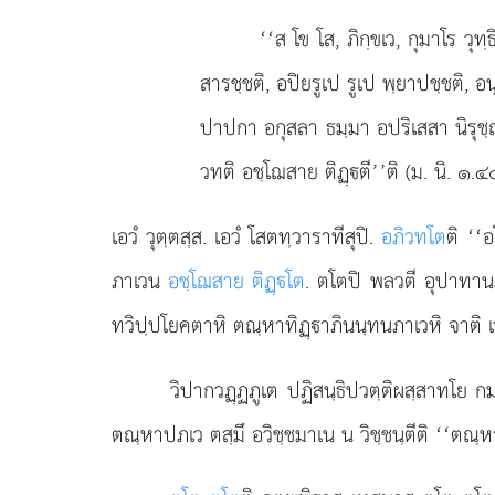
‘‘ส โข โส, ภิกฺขเว, กุมาโร วุ
สารชฺชติ, อปิยรูเป รูเป พฺยาปชฺชติ, อ
ปาปกา อกุสลา ธมฺมา อปริเสสา นิรุชฺฌนฺต
วทติ อชฺโฌสาย ติฏฺตี’’ติ (ม. นิ. ๑.
เอวํ วุตฺตสฺส. เอวํ โสตทฺวาราทีสุปิ.
อภิวทโต
ติ ‘‘
ภาเวน
อชฺโฌสาย ติฏฺโต
. ตโตปิ พลวตี อุปาทา
ทวิปฺปโยคตาหิ ตณฺหาทิฏฺาภินนฺทนภาเวหิ จาติ เ
วิปากวฏฺฏภูเต ปฏิสนฺธิปวตฺติผสฺสาทโย ก
ตณฺหาปภเว ตสฺมึ อวิชฺชมาเน น วิชฺชนฺตีติ ‘‘ตณฺหาน