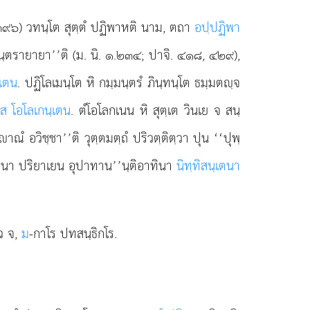
๑.๓๙๖) วทนฺโต สุตฺตํ ปฏิพาหติ นาม, ตถา
อปฺปฏิพา
นฺตรายายา’’ติ (ม. นิ. ๑.๒๓๔; ปาจิ. ๔๑๘, ๔๒๙),
ฺเตน
. ปฏิโลเมนฺโต หิ กมฺมนฺตรํ ภินฺทนฺโต ธมฺมตฺจ
ส โอโลเกนฺเตน
. ตํโอโลกเนน หิ สุตฺเต
วินเย จ สนฺ
าณํ อวิชฺชา’’ติ วุตฺตมตฺถํ ปริวตฺติตฺวา ปุน ‘‘ปุพฺ
อิมินา ปริยาเยน อุปาทาน’’นฺติอาทินา
นิทฺทิสนฺเตนา
ว จ,
ม
-กาโร ปทสนฺธิกโร.