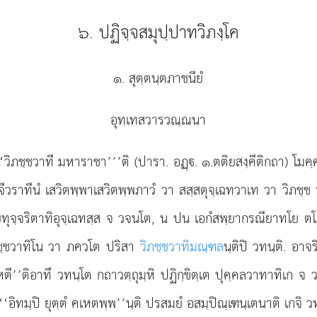
๖. ปฏิจฺจสมุปฺปาทวิภงฺโค
๑. สุตฺตนฺตภาชนียํ
อุทฺเทสวารวณฺณนา
 ‘วิภชฺชวาที มหาราชา’’’ติ (ปารา. อฏฺ. ๑.ตติยสงฺคีติกถา) โมคฺค
, จีวราทีนํ เสวิตพฺพาเสวิตพฺพภาวํ วา สสฺสตุจฺเฉทวาเท วา วิภชฺ
ุจฺจริตาทิอุจฺเฉทสฺส จ วจนโต, น ปน เอกํสพฺยากรณียาทโย ตโ
ชฺชวาทิโน วา ภควโต ปริสา
วิภชฺชวาทิมณฺฑล
นฺติปิ วทนฺติ. อาจ
โหตี’’ติอาทึ วทนฺโต กถาวตฺถุมฺหิ ปฏิกฺขิตฺเต ปุคฺคลวาทาทิเก
 ‘‘อิทมฺปิ ยุตฺตํ คเหตพฺพ’’นฺติ ปรสมยํ อสมฺปิณฺเฑนฺเตนาติ เกจิ วท