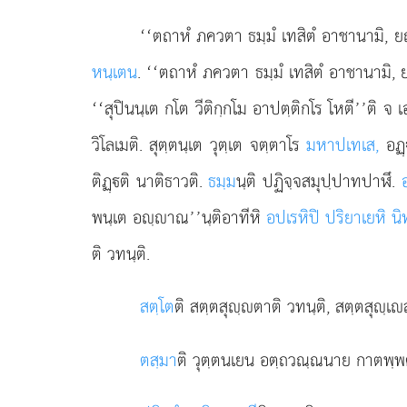
‘‘ตถาหํ ภควตา ธมฺมํ เทสิตํ อาชานามิ, ยถ
หนฺเตน
. ‘‘ตถาหํ ภควตา ธมฺมํ เทสิตํ อาชานามิ, 
‘‘สุปินนฺเต กโต วีติกฺกโม อาปตฺติกโร โหตี’’ติ จ
วิโลเมติ. สุตฺตนฺเต วุตฺเต จตฺตาโร
มหาปเทเส,
อฏฺ
ติฏฺติ นาติธาวติ.
ธมฺม
นฺติ ปฏิจฺจสมุปฺปาทปาฬึ.
พนฺเต อฺาณ’’นฺติอาทีหิ
อปเรหิปิ ปริยาเยหิ นิ
ติ วทนฺติ.
สตฺโต
ติ สตฺตสุฺตาติ วทนฺติ, สตฺตสุฺเ
ตสฺมา
ติ วุตฺตนเยน อตฺถวณฺณนาย กาตพฺพต