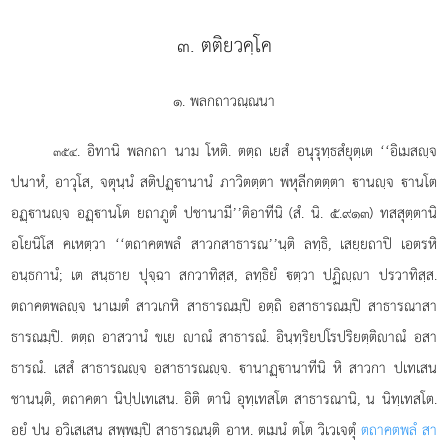
๓. ตติยวคฺโค
๑. พลกถาวณฺณนา
. อิทานิ
พลกถา นาม โหติ. ตตฺถ เยสํ อนุรุทฺธสํยุตฺเต ‘‘อิเมสฺจ
๓๕๔
ปนาหํ, อาวุโส, จตุนฺนํ สติปฏฺานานํ ภาวิตตฺตา พหุลีกตตฺตา านฺจ านโต
อฏฺานฺจ อฏฺานโต ยถาภูตํ ปชานามี’’ติอาทีนิ (สํ. นิ. ๕.๙๑๓) ทสสุตฺตานิ
อโยนิโส คเหตฺวา ‘‘ตถาคตพลํ สาวกสาธารณ’’นฺติ ลทฺธิ, เสยฺยถาปิ เอตรหิ
อนฺธกานํ; เต สนฺธาย ปุจฺฉา สกวาทิสฺส, ลทฺธิยํ ตฺวา ปฏิฺา ปรวาทิสฺส.
ตถาคตพลฺจ นาเมตํ สาวเกหิ สาธารณมฺปิ อตฺถิ อสาธารณมฺปิ สาธารณาสา
ธารณมฺปิ. ตตฺถ อาสวานํ ขเย าณํ สาธารณํ. อินฺทฺริยปโรปริยตฺติาณํ
อสา
ธารณํ. เสสํ สาธารณฺจ อสาธารณฺจ. านาฏฺานาทีนิ หิ สาวกา ปเทเสน
ชานนฺติ, ตถาคตา นิปฺปเทเสน. อิติ ตานิ อุทฺเทสโต สาธารณานิ, น นิทฺเทสโต.
อยํ ปน อวิเสเสน สพฺพมฺปิ สาธารณนฺติ อาห. ตเมนํ ตโต วิเวเจตุํ
ตถาคตพลํ สา