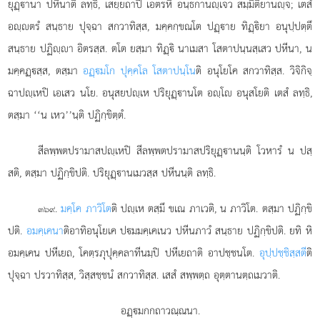
ยุฏฺานา ปหีนาติ ลทฺธิ, เสยฺยถาปิ เอตรหิ อนฺธกานฺเจว สมฺมิติยานฺจ; เตสํ
อฺตรํ สนฺธาย ปุจฺฉา สกวาทิสฺส, มคฺคกฺขณโต ปฏฺาย ทิฏฺิยา อนุปฺปตฺตึ
สนฺธาย ปฏิฺา อิตรสฺส. ตโต ยสฺมา ทิฏฺิ นาเมสา โสตาปนฺนสฺเสว ปหีนา, น
มคฺคฏฺสฺส, ตสฺมา
อฏฺมโก ปุคฺคโล โสตาปนฺโน
ติ อนุโยโค สกวาทิสฺส. วิจิกิจฺ
ฉาปฺเหปิ เอเสว นโย. อนุสยปฺเห ปริยุฏฺานโต อฺโ อนุสโยติ เตสํ ลทฺธิ,
ตสฺมา ‘‘น เหว’’นฺติ ปฏิกฺขิตฺตํ.
สีลพฺพตปรามาสปฺเหปิ สีลพฺพตปรามาสปริยุฏฺานนฺติ โวหารํ น ปสฺ
สติ, ตสฺมา ปฏิกฺขิปติ. ปริยุฏฺานเมวสฺส ปหีนนฺติ ลทฺธิ.
.
มคฺโค ภาวิโต
ติ ปฺเห ตสฺมึ ขเณ ภาเวติ, น ภาวิโต. ตสฺมา ปฏิกฺขิ
๓๖๙
ปติ.
อมคฺเคนา
ติอาทิอนุโยเค ปมมคฺเคเนว ปหีนภาวํ สนฺธาย ปฏิกฺขิปติ. ยทิ หิ
อมคฺเคน ปหีเยถ, โคตฺรภุปุคฺคลาทีนมฺปิ ปหีเยถาติ อาปชฺชนโต.
อุปฺปชฺชิสฺสตี
ติ
ปุจฺฉา ปรวาทิสฺส, วิสฺสชฺชนํ สกวาทิสฺส. เสสํ สพฺพตฺถ อุตฺตานตฺถเมวาติ.
อฏฺมกกถาวณฺณนา.