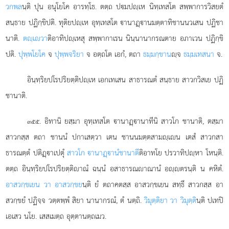
วกพล
นฺติ ปุน อนุโยโค อารทฺโธ. ตตฺถ ปมปฺเห นิทฺเทสโต สพฺพาการวิสยตํ
สนฺธาย ปฏิกฺขิปติ. ทุติยปฺเห อุทฺเทสโต านาฏฺานมตฺตาทิชานนวเสน ปฏิชา
นาติ.
ตฺเวา
ติอาทิปฺเหสุ สพฺพากาเรน นินฺนานากรณตาย อภาเวน ปฏิกฺขิ
ปติ.
ปุพฺพโยโค
จ
ปุพฺพจริยา
จ อตฺถโต เอกํ, ตถา
ธมฺมกฺขาน
ฺจ
ธมฺมเทสนา
จ.
อินฺทฺริยปโรปริยตฺติปฺเห เอกเทเสน สาธารณตํ สนฺธาย สาวกวิสเย ปฏิ
ชานาติ.
. อิทานิ
ยสฺมา อุทฺเทสโต านาฏฺานาทีนิ สาวโก ชานาติ, ตสฺมา
๓๕๕
สาวกสฺส ตถา ชานนํ ปกาเสตฺวา เตน ชานนมตฺตสามฺเน เตสํ สาวกสา
ธารณตฺตํ ปติฏฺาเปตุํ
สาวโก านาฏฺานํ
ชานาตี
ติอาทโย ปรวาทิปฺหา โหนฺติ.
ตตฺถ อินฺทฺริยปโรปริยตฺติาณํ ฉนฺนํ อสาธารณาณานํ อฺตรนฺติ น คหิตํ.
อาสวกฺขเยน วา อาสวกฺขย
นฺติ ยํ ตถาคตสฺส อาสวกฺขเยน สทฺธึ สาวกสฺส อา
สวกฺขยํ ปฏิจฺจ วตฺตพฺพํ สิยา นานากรณํ, ตํ นตฺถิ.
วิมุตฺติยา วา วิมุตฺติ
นฺติ ปเทปิ
เอเสว นโย. เสสเมตฺถ อุตฺตานตฺถเมว.