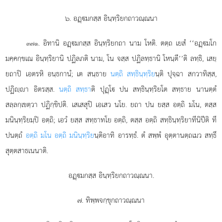
๖. อฏฺมกสฺส อินฺทฺริยกถาวณฺณนา
. อิทานิ
อฏฺมกสฺส อินฺทฺริยกถา นาม โหติ. ตตฺถ เยสํ ‘‘อฏฺมโก
๓๗๑
มคฺคกฺขเณ อินฺทฺริยานิ ปฏิลภติ นาม, โน จสฺส ปฏิลทฺธานิ โหนฺตี’’ติ ลทฺธิ, เสยฺ
ยถาปิ เอตรหิ อนฺธกานํ; เต สนฺธาย
นตฺถิ สทฺธินฺทฺริย
นฺติ ปุจฺฉา สกวาทิสฺส,
ปฏิฺา อิตรสฺส.
นตฺถิ สทฺธา
ติ ปุฏฺโ ปน สทฺธินฺทฺริยโต สทฺธาย นานตฺตํ
สลฺลกฺเขตฺวา ปฏิกฺขิปติ. เสเสสุปิ เอเสว นโย. ยถา ปน ยสฺส อตฺถิ มโน, ตสฺส
มนินฺทฺริยมฺปิ อตฺถิ; เอวํ ยสฺส
สทฺธาทโย อตฺถิ, ตสฺส อตฺถิ สทฺธินฺทฺริยาทีนิปีติ ที
ปนตฺถํ
อตฺถิ มโน อตฺถิ มนินฺทฺริย
นฺติอาทิ อารทฺธํ. ตํ สพฺพํ อุตฺตานตฺถเมว สทฺธึ
สุตฺตสาธเนนาติ.
อฏฺมกสฺส อินฺทฺริยกถาวณฺณนา.
๗. ทิพฺพจกฺขุกถาวณฺณนา