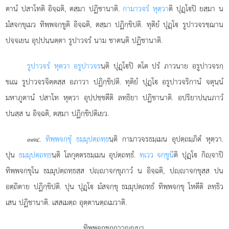
ตานํ ปสาโทติ อิจฺฉติ, ตสฺมา ปฏิชานาติ.
กามาวจรํ หุตฺวา
ติ ปุฏฺโปิ ยสฺมา น
มํสจกฺขุเมว ทิพฺพจกฺขูติ อิจฺฉติ, ตสฺมา ปฏิกฺขิปติ. ทุติยํ ปุฏฺโ รูปาวจรชฺฌาน
ปจฺจเยน อุปฺปนฺนตฺตา รูปาวจรํ นาม ชาตนฺติ ปฏิชานาติ.
รูปาวจรํ หุตฺวา อรูปาวจร
นฺติ ปุฏฺโปิ ตโต ปรํ ภาวนาย อรูปาวจรกฺ
ขเณ รูปาวจรจิตฺตสฺส อภาวา ปฏิกฺขิปติ. ทุติยํ ปุฏฺโ อรูปาวจริกานํ
จตุนฺนํ
มหาภูตานํ ปสาโท หุตฺวา อุปฺปชฺชตีติ ลทฺธิยา
ปฏิชานาติ. อปริยาปนฺนภาวํ
ปนสฺส น อิจฺฉติ, ตสฺมา ปฏิกฺขิปติเยว.
.
ทิพฺพจกฺขุํ ธมฺมุปตฺถทฺธ
นฺติ กามาวจรธมฺเมน อุปตฺถมฺภิตํ หุตฺวา.
๓๗๔
ปุน
ธมฺมุปตฺถทฺธ
นฺติ โลกุตฺตรธมฺเมน อุปตฺถทฺธํ.
ทฺเวว จกฺขูนี
ติ ปุฏฺโ กิฺจาปิ
ทิพฺพจกฺขุโน ธมฺมุปตฺถทฺธสฺส ปฺาจกฺขุภาวํ น อิจฺฉติ, ปฺาจกฺขุสฺส ปน
อตฺถิตาย ปฏิกฺขิปติ. ปุน ปุฏฺโ มํสจกฺขุ ธมฺมุปตฺถทฺธํ ทิพฺพจกฺขุ โหตีติ ลทฺธิว
เสน ปฏิชานาติ. เสสเมตฺถ อุตฺตานตฺถเมวาติ.
ทิพฺพจกฺขุกถาวณฺณนา.