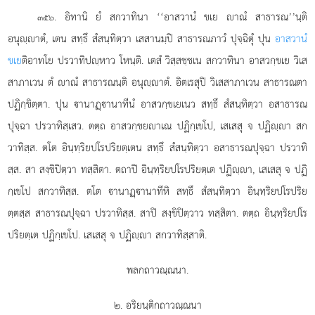
. อิทานิ ยํ สกวาทินา ‘‘อาสวานํ ขเย าณํ สาธารณ’’นฺติ
๓๕๖
อนุฺาตํ, เตน สทฺธึ สํสนฺทิตฺวา เสสานมฺปิ สาธารณภาวํ ปุจฺฉิตุํ ปุน
อาสวานํ
ขเย
ติอาทโย ปรวาทิปฺหาว โหนฺติ. เตสํ วิสฺสชฺชเน สกวาทินา อาสวกฺขเย วิเส
สาภาเวน ตํ าณํ สาธารณนฺติ อนุฺาตํ. อิตเรสุปิ วิเสสาภาเวน สาธารณตา
ปฏิกฺขิตฺตา. ปุน านาฏฺานาทีนํ อาสวกฺขเยเนว สทฺธึ สํสนฺทิตฺวา อสาธารณ
ปุจฺฉา ปรวาทิสฺเสว. ตตฺถ อาสวกฺขยาเณ ปฏิกฺเขโป, เสเสสุ จ ปฏิฺา สก
วาทิสฺส. ตโต อินฺทฺริยปโรปริยตฺเตน สทฺธึ สํสนฺทิตฺวา อสาธารณปุจฺฉา ปรวาทิ
สฺส. สา สงฺขิปิตฺวา ทสฺสิตา. ตถาปิ อินฺทฺริยปโรปริยตฺเต ปฏิฺา, เสเสสุ จ ปฏิ
กฺเขโป สกวาทิสฺส. ตโต านาฏฺานาทีหิ สทฺธึ สํสนฺทิตฺวา อินฺทฺริยปโรปริย
ตฺตสฺส สาธารณปุจฺฉา ปรวาทิสฺส. สาปิ สงฺขิปิตฺวาว ทสฺสิตา. ตตฺถ อินฺทฺริยปโร
ปริยตฺเต ปฏิกฺเขโป. เสเสสุ จ ปฏิฺา สกวาทิสฺสาติ.
พลกถาวณฺณนา.
๒. อริยนฺติกถาวณฺณนา