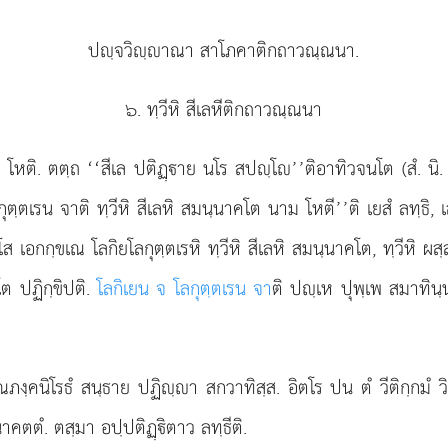
ปฺจวิฺาณา สาโภคาติกถาวณฺณนา.
๖. ทฺวีหิ สีเลหีติกถาวณฺณนา
ม โหติ. ตตฺถ ‘‘สีเล ปติฏฺาย นโร สปฺโ’’ติอาทิวจนโต (สํ. นิ.
ุตฺตเรน จาติ ทฺวีหิ สีเลหิ สมนฺนาคโต นาม โหตี’’ติ เยสํ ลทฺธิ,
โส เอกกฺขเณ โลกิยโลกุตฺตเรหิ ทฺวีหิ สีเลหิ สมนฺนาคโต, ทฺวีหิ ผ
โต ปฏิกฺขิปติ.
โลกิเยน จ โลกุตฺตเรน จา
ติ ปฺเห ปุพฺเพ สมาทิน
ณภงฺคนิโรธํ สนฺธาย ปฏิฺา สกวาทิสฺส. อิตโร ปน ตํ วีติกฺกมํ ว
นาคตตํ. ตสฺมา อปฺปติฏฺิตาว ลทฺธีติ.