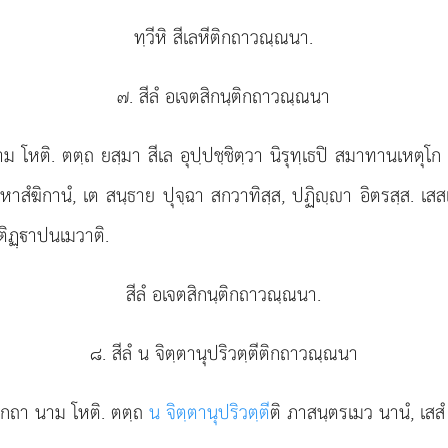
ทฺวีหิ สีเลหีติกถาวณฺณนา.
๗. สีลํ อเจตสิกนฺติกถาวณฺณนา
าม โหติ. ตตฺถ ยสฺมา สีเล อุปฺปชฺชิตฺวา นิรุทฺเธปิ สมาทานเหตุ
 มหาสํฆิกานํ, เต สนฺธาย ปุจฺฉา สกวาทิสฺส, ปฏิฺา อิตรสฺส. เส
ติฏฺาปนเมวาติ.
สีลํ อเจตสิกนฺติกถาวณฺณนา.
๘. สีลํ น จิตฺตานุปริวตฺตีติกถาวณฺณนา
ีติกถา นาม โหติ. ตตฺถ
น จิตฺตานุปริวตฺตี
ติ ภาสนฺตรเมว นานํ, เสสํ