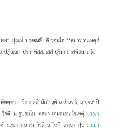
‘สทา ปุฺํ ปวฑฺฒตี’’ติ วจนโต ‘‘สมาทานเหตุกํ
ธาย ปฏิฺา ปรวาทิสฺส. เสสํ ปุริมกถาสทิสเมวาติ.
ิตตฺตา ‘‘วิฺตฺติ สีล’’นฺติ เยสํ ลทฺธิ, เสยฺยถาปิ
 วิรติ, น รูปธมฺโม, ตสฺมา เตนตฺเถน โจเทตุํ
ปาณา
 วุตฺตํ. ยสฺมา ปน สา วิรติ น โหติ, ตสฺมา ปุน
ปาณา