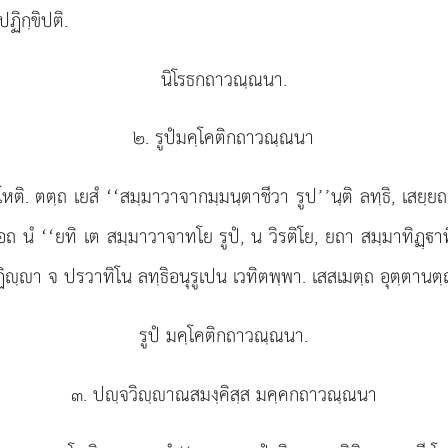
 ปฏิกฺขิปติ.
นิโรธกถาวณฺณนา.
๒. รูปํมคฺโคติกถาวณฺณนา
หติ. ตตฺถ เยสํ ‘‘สมฺมาวาจากมฺมนฺตาชีวา รูป’’นฺติ ลทฺธิ, เสยฺ
อถ นํ ‘‘ยทิ เต สมฺมาวาจาทโย รูปํ, น วิรติโย, ยถา สมฺมาทิฏฺาท
ิฺา จ ปรวาทิโน ลทฺธิอนุรูเปน เวทิตพฺพา. เสสเมตฺถ อุตฺตานตฺ
รูปํ มคฺโคติกถาวณฺณนา.
๓. ปฺจวิฺาณสมงฺคิสฺส มคฺคกถาวณฺณนา