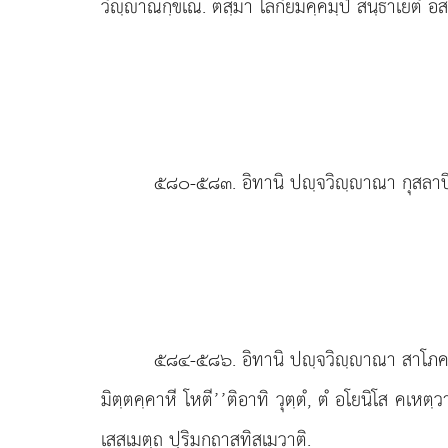
วิฺาณกฺขเณ. ตสฺมา โลกิยมคฺคมฺปิ สนฺธาเยตํ อส
๕๘๐-๕๘๓
. อิทานิ ปฺจวิฺาณา กุสลาป
๕๘๔-๕๘๖
. อิทานิ
ปฺจวิฺาณา สาโภคา
มิตฺตคฺคาหี โหตี’’ติอาทิ วุตฺตํ, ตํ อโยนิโส คเห
เสสเมตฺถ ปุริมกถาสทิสเมวาติ.