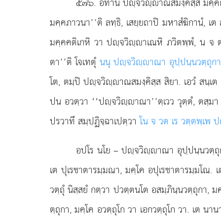
๕๗๖
. อิทานิ
ปฺจวิฺาณสมงฺคิสฺส มคฺคกถ
มคฺคภาวนา’’ติ ลทฺธิ, เสยฺยถาปิ มหาสํฆิกานํ, เ
มคฺคคติเกหิ วา ปฺจวิฺาเณหิ ภวิตพฺพํ, น จ 
ตา’’ติ โจเทตุํ
นนุ ปฺจวิฺาณา อุปฺปนฺนวตฺถุกา
โต, ตมฺปิ ปฺจวิฺาณสมงฺคิสฺส สิยา. เอวํ สนฺเต 
ปน อวตฺวา ‘‘ปฺจวิฺาณา’’ตฺเวว วุตฺตํ, ตสฺมา
ปรวาทึ สมฺปฏิจฺฉาเปตฺวา
โน จ วต เร วตฺตพฺเพ ป
อปโร
นโย – ปฺจวิฺาณา อุปฺปนฺนวตฺถุก
เต ปุเรชาตารมฺมณา, มคฺโค อปุเรชาตารมฺมโณ. เต 
วตฺถุํ นิสฺสยํ กตฺวา ปวตฺตนโต อสมฺภินฺนวตฺถุกา,
ตฺถุกา, มคฺโค อวตฺถุโก วา เอกวตฺถุโก วา. เต น