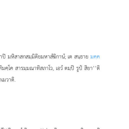
ยถาปิ มหิสาสกสมฺมิติยมหาสํฆิกานํ; เต สนฺธาย
มคฺค
ิมคฺโค สารมฺมณาทิสภาโว, เอวํ ตมฺปิ รูปํ สิยา’’ติ
ถเมวาติ.