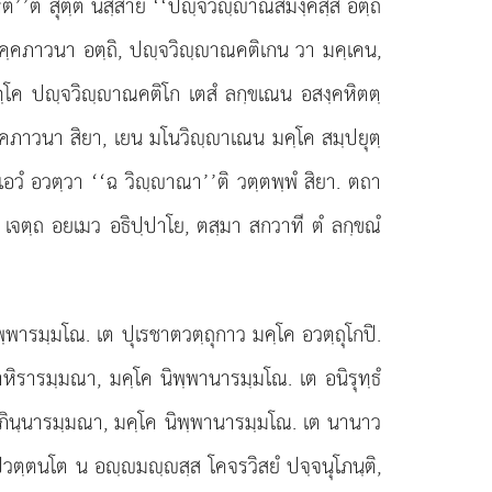
ี’’ติ สุตฺตํ นิสฺสาย ‘‘ปฺจวิฺาณสมงฺคิสฺส อตฺถิ
 มคฺคภาวนา อตฺถิ, ปฺจวิฺาณคติเกน วา มคฺเคน,
คฺโค ปฺจวิฺาณคติโก เตสํ ลกฺขเณน อสงฺคหิตตฺ
ฺคภาวนา สิยา, เยน มโนวิฺาเณน มคฺโค สมฺปยุตฺ
ํ เอวํ อวตฺวา ‘‘ฉ วิฺาณา’’ติ วตฺตพฺพํ สิยา. ตถา
 เจตฺถ อยเมว อธิปฺปาโย, ตสฺมา สกวาที ตํ ลกฺขณํ
ฺพารมฺมโณ. เต ปุเรชาตวตฺถุกาว มคฺโค อวตฺถุโกปิ.
หิรารมฺมณา, มคฺโค นิพฺพานารมฺมโณ. เต อนิรุทฺธํ
อสมฺภินฺนารมฺมณา, มคฺโค นิพฺพานารมฺมโณ. เต นานาว
ปวตฺตนโต น อฺมฺสฺส โคจรวิสยํ ปจฺจนุโภนฺติ,