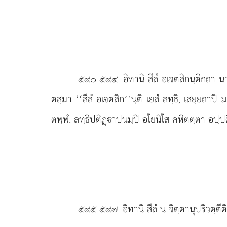
๕๙๐-๕๙๔
. อิทานิ
สีลํ อเจตสิกนฺติกถา น
ตสฺมา ‘‘สีลํ อเจตสิก’’นฺติ เยสํ ลทฺธิ, เสยฺยถาปิ
ตพฺพํ. ลทฺธิปติฏฺาปนมฺปิ อโยนิโส คหิตตฺตา อปฺป
๕๙๕-๕๙๗
. อิทานิ
สีลํ น จิตฺตานุปริวตฺต