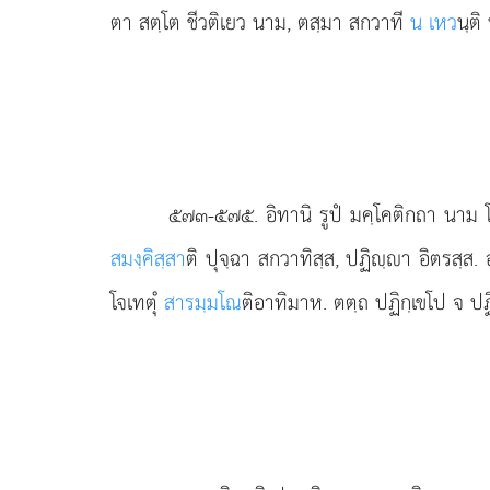
ตา สตฺโต ชีวติเยว นาม, ตสฺมา สกวาที
น เหว
นฺติ
๕๗๓-๕๗๕
. อิทานิ
รูปํ มคฺโคติกถา นาม โ
สมงฺคิสฺสา
ติ ปุจฺฉา สกวาทิสฺส, ปฏิฺา อิตรสฺส. 
โจเทตุํ
สารมฺมโณ
ติอาทิมาห. ตตฺถ ปฏิกฺเขโป จ ปฏ