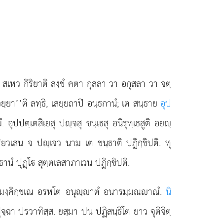
น สเหว กิริยาติ สงฺขํ คตา
กุสลา วา อกุสลา วา จตฺ
เวยฺยา’’ติ ลทฺธิ, เสยฺยถาปิ อนฺธกานํ; เต สนฺธาย
อุป
. อุปปตฺเตสิเยสุ ปฺจสุ ขนฺเธสุ อนิรุทฺเธสูติ อยฺ
ริยวเสน จ ปฺเจว นาม เต ขนฺธาติ ปฏิกฺขิปติ. ทุ
านํ ปุฏฺโ สุตฺตเลสาภาเวน ปฏิกฺขิปติ.
ณสมงฺคิกฺขเณ อรหโต อนุฺาตํ อนารมฺมณาณํ.
นิ
จฺฉา ปรวาทิสฺส. ยสฺมา ปน ปฏิสนฺธิโต ยาว จุติจิตฺ