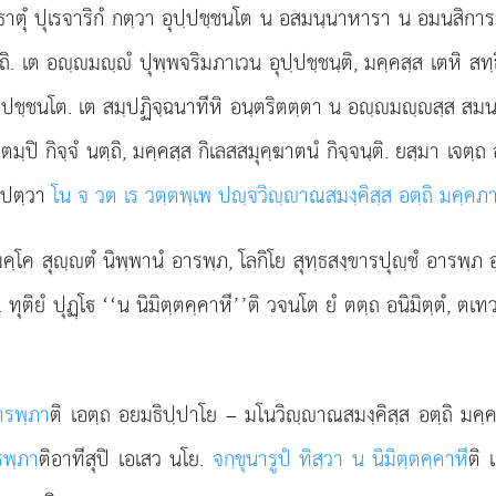
โนธาตุํ ปุเรจาริกํ กตฺวา อุปฺปชฺชนโต น อสมนฺนาหารา น อมนสิการา
ตฺถิ. เต อฺมฺํ ปุพฺพจริมภาเวน
อุปฺปชฺชนฺติ, มคฺคสฺส เตหิ สทฺ
ปฺปชฺชนโต. เต สมฺปฏิจฺฉนาทีหิ อนฺตริตตฺตา น อฺมฺสฺส สมนนฺ
ปิ กิจฺจํ นตฺถิ, มคฺคสฺส กิเลสสมุคฺฆาตนํ กิจฺจนฺติ. ยสฺมา เจตฺถ
เปตฺวา
โน จ วต เร วตฺตพฺเพ ปฺจวิฺาณสมงฺคิสฺส อตฺถิ มคฺคภ
ฺโค สุฺตํ นิพฺพานํ อารพฺภ, โลกิโย สุทฺธสงฺขารปุฺชํ อารพฺภ อุป
. ทุติยํ ปุฏฺโ ‘‘น นิมิตฺตคฺคาหี’’ติ วจนโต ยํ ตตฺถ อนิมิตฺตํ, ต
ารพฺภา
ติ เอตฺถ อยมธิปฺปาโย – มโนวิฺาณสมงฺคิสฺส อตฺถิ ม
รพฺภา
ติอาทีสุปิ เอเสว นโย.
จกฺขุนา
รูปํ ทิสฺวา น นิมิตฺตคฺคาหี
ติ 