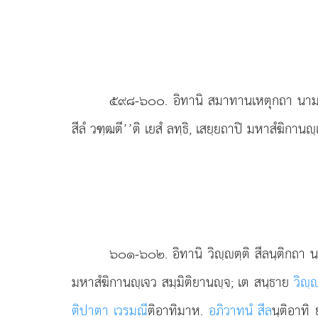
๕๙๘-๖๐๐
. อิทานิ สมาทานเหตุกถา นาม 
สีลํ วฑฺฒตี’’ติ เยสํ ลทฺธิ, เสยฺยถาปิ มหาสํฆิกาน
๖๐๑-๖๐๒
. อิทานิ
วิฺตฺติ สีลนฺติกถา น
มหาสํฆิกานฺเจว สมฺมิติยานฺจ; เต สนฺธาย
วิฺ
ติปาตา เวรมณี
ติอาทิมาห.
อภิวาทนํ สีล
นฺติอาทิ 