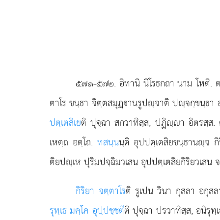
๕๗๑-๕๗๒
. อิทานิ
นิโรธกถา นาม โหติ. ตต
ตาโร ขนฺธา จิตฺตสมุฏฺานรูปฺจาติ ปฺจกฺขนฺธา อุป
ปตฺเตสิเย
ติ ปุจฺฉา สกวาทิสฺส, ปฏิฺา อิตรสฺส
เหตฺถ อตฺโถ.
ทสนฺน
นฺติ อุปปตฺเตสิยขนฺธานฺจ 
ติยปฺเห ปุริมปจฺฉิมวเสน อุปปตฺเตสิยกิริยวเสน จ
กิริยา จตฺตาโร
ติ รูเปน วินา กุสลา อกุส
รุทฺเธ มคฺโค อุปฺปชฺชตี
ติ ปุจฺฉา ปรวาทิสฺส, อนิรุ