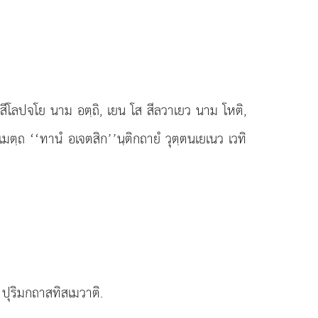
โก สีโลปจโย นาม อตฺถิ, เยน โส สีลวาเยว นาม โหติ,
สเมตฺถ ‘‘ทานํ อเจตสิก’’นฺติกถายํ วุตฺตนเยเนว เวทิ
 ปุริมกถาสทิสเมวาติ.