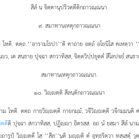
สีลํ น จิตฺตานุปริวตฺตีติกถาวณฺณนา.
๙. สมาทานเหตุกถาวณฺณนา
โหติ. ตตฺถ ‘‘อารามโรปา’’ติ คาถาย อตฺถํ อโยนิโส คเหตฺวา ‘
ฺเว, เต สนฺธาย ปุจฺฉา สกวาทิสฺส, จิตฺตวิปฺปยุตฺตํ สีโลปจยํ สนฺ
สมาทานเหตุกถาวณฺณนา.
๑๐. วิฺตฺติ สีลนฺติกถาวณฺณนา
าม โหติ. ตตฺถ กายวิฺตฺติ กายกมฺมํ, วจีวิฺตฺติ วจีกมฺมนฺติ คห
ตฺตี
ติ
ปุจฺฉา สกวาทิสฺส, ปฏิฺา อิตรสฺส. อถ นํ ยสฺมา สีลํ นาม
ยถารูปํ วิฺตฺตึ โส ‘‘สีล’’นฺติ มฺติ ตํ อุทฺธริตฺวา ทสฺเสตุํ