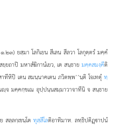
 ๑.๒๓) ยสฺมา โลกิเยน สีเลน สีลวา โลกุตฺตรํ มคฺคํ
 เสยฺยถาปิ มหาสํฆิกานํเยว, เต สนฺธาย
มคฺคสมงฺคี
ติ
สฺสาทีหิปิ เตน สมนฺนาคเตน ภวิตพฺพ’’นฺติ โจเทตุํ
ทฺ
ฺนฺจ มคฺคกฺขเณ อุปฺปนฺนสมฺมาวาจาทีนิ จ สนฺธาย
ิย สลฺลกฺเขนฺโต
ทุสฺสีโล
ติอาทิมาห. ลทฺธิปติฏฺาปนํ