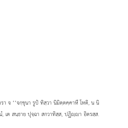
ถารา
จ ‘‘จกฺขุนา รูปํ ทิสฺวา นิมิตฺตคฺคาหี โหติ, น นิ
นํ, เต สนฺธาย ปุจฺฉา สกวาทิสฺส, ปฏิฺา อิตรสฺส.