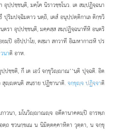
 อุปฺปชฺชนฺติ, มคฺโค นิราวชฺชโนว. เต สมฺปฏิจฺฉนา
ธึ ปุริมปจฺฉิมตาว นตฺถิ, เตสํ อนุปฺปตฺติกาเล ติกฺขวิ
ตรา อุปฺปชฺชนฺติ, มคฺคสฺส สมฺปฏิจฺฉนาทีหิ อนฺตริ
 อยมฺปิ
อธิปฺปาโย, ตสฺมา สกวาที อิเมหากาเรหิ ปร
าวนา
ติ อาห.
ฺปชฺชติ, กึ เต เอวํ จกฺขุวิฺาณ’’นฺติ ปุจฺฉติ. อิต
เทว สุฺตนฺติ สนฺธาย ปฏิชานาติ.
จกฺขุฺจ ปฏิจฺจา
ติ
คฺคภาวนา, มโนวิฺาณฺจ อตีตานาคตมฺปิ อารพฺภ
เอตฺถ ชวนกฺขเณ น นิมิตฺตคฺคาหิตา วุตฺตา, น จกฺขุ