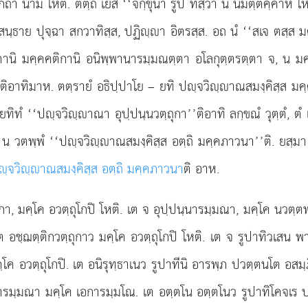
า นาม โหติ. ตตฺถ เยสํ ‘‘จกฺขุนา รูปํ ทิสฺวา น นิมิตฺตคฺคาหี โหต
ต สนฺธาย ปุจฺฉา สกวาทิสฺส, ปฏิฺา อิตรสฺส. อถ นํ ‘‘สเจ ตสฺส
ตานิ มคฺคคติกานิ อนิพฺพานารมฺมณตฺตา อโลกุตฺตรตฺตา จ, น ม
ติอาทิมาห. ตตฺรายํ อธิปฺปาโย – ยทิ
ปฺจวิฺาณสมงฺคิสฺส มค
ยทิทํ ‘‘ปฺจวิฺาณา อุปฺปนฺนวตฺถุกา’’ติอาทิ ลกฺขณํ วุตฺตํ, ต
 น วตพฺพํ ‘‘ปฺจวิฺาณสมงฺคิสฺส อตฺถิ มคฺคภาวนา’’ติ. ยสฺมา
ฺจวิฺาณสมงฺคิสฺส อตฺถิ มคฺคภาวนา
ติ อาห.
า, มคฺโค อวตฺถุโกปิ โหติ. เต จ อุปฺปนฺนารมฺมณา, มคฺโค นวตฺตพ
อชฺฌตฺติกวตฺถุกาว มคฺโค อวตฺถุโกปิ โหติ. เต จ รูปาทิวเสน พา
 มคฺโค อวตฺถุโกปิ. เต อนิรุทฺธาเนว รูปาทีนิ อารพฺภ ปวตฺตนโต 
านารมฺมณา มคฺโค เอการมฺมโณ. เต อตฺตโน อตฺตโนว รูปาทิโคจเร 