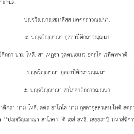
าธกนฺติ.
ปฺจวิฺาณสมงฺคิสฺส มคฺคกถาวณฺณนา.
๔. ปฺจวิฺาณา กุสลาปีติกถาวณฺณนา
ีติกถา นาม โหติ. สา เหฏฺา วุตฺตนเยเนว อตฺถโต เวทิตพฺพาติ.
ปฺจวิฺาณา กุสลาปีติกถาวณฺณนา.
๕. ปฺจวิฺาณา สาโภคาติกถาวณฺณนา
ติกถา นาม โหติ. ตตฺถ อาโภโค นาม กุสลากุสลวเสน โหติ สตฺ
ตฺวา ‘‘ปฺจวิฺาณา สาโภคา’’ติ เยสํ ลทฺธิ, เสยฺยถาปิ มหาสํฆิกา