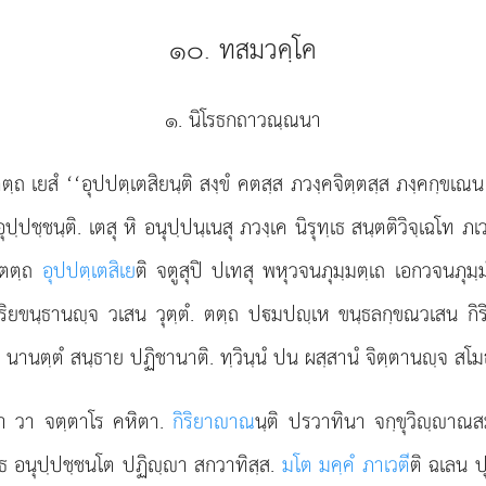
๑๐. ทสมวคฺโค
๑. นิโรธกถาวณฺณนา
ฺถ เยสํ ‘‘อุปปตฺเตสิยนฺติ สงฺขํ คตสฺส ภวงฺคจิตฺตสฺส ภงฺคกฺขเณ
ฺปชฺชนฺติ. เตสุ หิ อนุปฺปนฺเนสุ ภวงฺเค นิรุทฺเธ สนฺตติวิจฺเฉโท ภ
. ตตฺถ
อุปปตฺเตสิเย
ติ จตูสุปิ ปเทสุ พหุวจนภุมฺมตฺเถ เอกวจนภุมฺมํ
กิริยขนฺธานฺจ วเสน วุตฺตํ. ตตฺถ ปมปฺเห ขนฺธลกฺขณวเสน กิ
 นานตฺตํ สนฺธาย ปฏิชานาติ. ทฺวินฺนํ ปน ผสฺสานํ จิตฺตานฺจ สโมธ
ลา วา จตฺตาโร คหิตา.
กิริยาาณ
นฺติ ปรวาทินา จกฺขุวิฺา
ทฺเธ อนุปฺปชฺชนโต ปฏิฺา สกวาทิสฺส.
มโต มคฺคํ ภาเวตี
ติ
ฉเลน ปุ