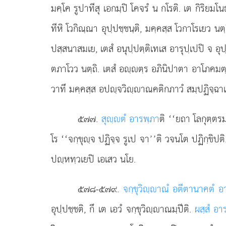
มคฺโค รูปาทีสุ เอกมฺปิ โคจรํ น กโรติ. เต กิริยม
ทีหิ โวกิณฺณา อุปฺปชฺชนฺติ, มคฺคสฺส โวกาโรเยว น
ปสฺสนาสมเย, เตสํ อนุปฺปตฺติเทเส อารุปฺเปปิ จ อุ
ตภาโวว นตฺถิ. เตสํ อฺตฺร อภินิปาตา อาโภคมตฺตมฺ
วาทึ มคฺคสฺส อปฺจวิฺาณคติกภาวํ สมฺปฏิจฺฉา
๕๗๗
.
สุฺตํ อารพฺภา
ติ ‘‘ยถา โลกุตฺตรมค
โร ‘‘จกฺขุฺจ ปฏิจฺจ รูเป จา’’ติ วจนโต ปฏิกฺขิปติ
ปฺหทฺวเยปิ เอเสว นโย.
๕๗๘-๕๗๙
.
จกฺขุวิฺาณํ อตีตานาคตํ อ
อุปฺปชฺชติ, กึ เต เอวํ จกฺขุวิฺาณมฺปีติ.
ผสฺสํ อา