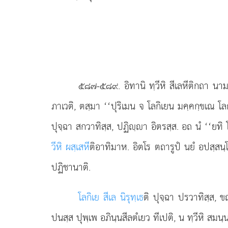
๕๘๗-๕๘๙
. อิทานิ
ทฺวีหิ สีเลหีติกถา นา
ภาเวติ, ตสฺมา ‘‘ปุริเมน จ โลกิเยน มคฺคกฺขเณ โลก
ปุจฺฉา สกวาทิสฺส, ปฏิฺา อิตรสฺส. อถ นํ ‘‘ยทิ 
วีหิ ผสฺเสหี
ติอาทิมาห. อิตโร ตถารูปํ นยํ อปสฺสนฺ
ปฏิชานาติ.
โลกิเย สีเล นิรุทฺเธ
ติ ปุจฺฉา ปรวาทิสฺส, ข
ปนสฺส ปุพฺเพ อภินฺนสีลตํเยว ทีเปติ, น ทฺวีหิ สมนฺ