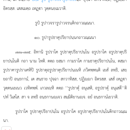
อิตรสฺส. เสสเมตฺถ เหฏฺา วุตฺตนยเมวาติ.
รูปํ รูปาวจรารูปาวจรนฺติกถาวณฺณนา.
๑๐. รูปารูปธาตุปริยาปนฺนกถาวณฺณนา
. อิทานิ รูปราโค รูปธาตุปริยาปนฺโน อรูปราโค อรูปธาตุปริ
๗๗๑-๗๗๕
ยาปนฺโนติ กถา นาม โหติ. ตตฺถ ยสฺมา กามราโค กามธาตุปริยาปนฺโน, ตสฺมา
รูปราคารูปราเคหิปิ รูปธาตุอรูปธาตุปริยาปนฺเนหิ ภวิตพฺพนฺติ เยสํ ลทฺธิ, เสยฺ
ยถาปิ อนฺธกานํ, เต สนฺธาย ปุจฺฉา สกวาทิสฺส, ปฏิฺา อิตรสฺส. เสสํ เหฏฺา
วุตฺตนเยเนว เวทิตพฺพํ. เกวลฺหิ ตตฺถ ‘‘รูปธาตุํ อนุเสติ, อรูปธาตุํ อนุเสตี’’ติ
ปทํ วิเสโส. สา จ ลทฺธิ อนฺธกานฺเจว สมฺมิติยานฺจ. อยํ อนฺธกานํเยวาติ.
รูปราโค รูปธาตุปริยาปนฺโน อรูปราโค อรูปธาตุปริยาปนฺโนติกถาวณฺณ
นา.