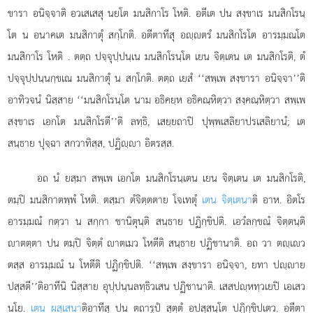
ขารา อนิจฺจาติ อวเสเสสุ นยโต มนสิกาโร โหติ. อตีเต ปน สงฺขาเร มนสิกโรนฺ
โต น อนาคเต มนสิกาตุํ สกฺโกติ. อตีตาทีสุ อฺตรํ มนสิกโรโต อารมฺมณโต
มนสิกาโร โหติ
. ตตฺถ ปจฺจุปฺปนฺเน มนสิกโรนฺโต เยน จิตฺเตน เต มนสิกโรติ, ตํ
ปจฺจุปฺปนฺนกฺขเณ มนสิกาตุํ น สกฺโกติ. ตตฺถ เยสํ ‘‘สพฺเพ สงฺขารา อนิจฺจา’’ติ
อาทิวจนํ นิสฺสาย ‘‘มนสิกโรนฺโต นาม อธิคยฺห อธิคณฺหิตฺวา สงฺคณฺหิตฺวา สพฺเพ
สงฺขาเร เอกโต มนสิกโรตี’’ติ ลทฺธิ, เสยฺยถาปิ ปุพฺพเสลิยาปรเสลิยานํ; เต
สนฺธาย ปุจฺฉา สกวาทิสฺส, ปฏิฺา อิตรสฺส.
อถ นํ ยสฺมา สพฺเพ เอกโต มนสิกโรนฺเตน เยน จิตฺเตน เต มนสิกโรติ,
ตมฺปิ มนสิกาตพฺพํ โหติ. ตสฺมา ตํจิตฺตตาย โจเทตุํ
เตน จิตฺเตนา
ติ อาห. อิตโร
อารมฺมณํ กตฺวา น สกฺกา ชานิตุนฺติ สนฺธาย ปฏิกฺขิปติ. เอวํลกฺขณํ จิตฺตนฺติ
าตตฺตา ปน ตมฺปิ จิตฺตํ าตเมว โหตีติ สนฺธาย ปฏิชานาติ. อถ วา ตฺเว
ตสฺส อารมฺมณํ น โหตีติ ปฏิกฺขิปติ. ‘‘สพฺเพ สงฺขารา อนิจฺจา, ยทา ปฺาย
ปสฺสตี’’ติอาทีนิ นิสฺสาย อุปฺปนฺนลทฺธิวเสน
ปฏิชานาติ. เสสปฺหทฺวเยปิ เอเสว
นโย.
เตน ผสฺเสนา
ติอาทีสุ ปน ตถารูปํ สุตฺตํ อปสฺสนฺโต ปฏิกฺขิปเตว. อตีตา