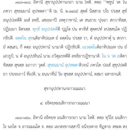
. อิทานิ สุขานุปฺปทานกถา นาม โหติ. ตตฺถ ‘‘พหูนํ วต โน
๗๔๗-๗๔๘
ภควา สุขธมฺมานํ อุปหตฺตา’’ติ (ม. นิ. ๒.๑๔๘) สุตฺตํ นิสฺสาย ปโร ปรสฺส สุขํ
อนุปฺปเทตีติ เยสํ ลทฺธิ, เสยฺยถาปิ เหตุวาทานํ; เต สนฺธาย ปุจฺฉา สกวาทิสฺส,
ปฏิฺา อิตรสฺส.
ทุกฺขํ อนุปฺปเทตี
ติ ปุฏฺโ ปน ตาทิสํ สุตฺตปทํ อปสฺสนฺโต ปฏิ
กฺขิปติ.
อตฺตโน สุข
นฺติอาทิปฺเห ยํ
อตฺตโน ปรสฺส วา, ตํ อนุปฺปทาตุํ น สกฺกา.
ยํ ตสฺเสว, กึ ตตฺถ อนุปฺปทานํ นามาติ ปฏิกฺขิปติ.
เนวตฺตโน
ติอาทิปฺเห ปน ยํ
เอวรูปํ, น ตํ อนุปฺปทินฺนํ นาม ภวิตุมรหตีติ ลทฺธิยาปฏิชานาติ.
โน จ วต เร
ติตา
ทิสสฺส สุขสฺส อภาวา วุตฺตํ.
สุขธมฺมานํ อุปหตฺตา
ติวจนํ ภควโต ปเรสํ สุขุปฺปตฺติ
ยา ปจฺจยภาวํ ทีเปติ, น อนฺนาทีนํ วิย สุขสฺส อนุปฺปทานํ, ตสฺมา อสาธกนฺติ.
สุขานุปฺปทานกถาวณฺณนา.
๔. อธิคยฺหมนสิการกถาวณฺณนา
. อิทานิ
อธิคยฺห มนสิการกถา นาม โหติ. ตตฺถ ทุวิโธ มนสิกา
๗๔๙-๗๕๓
โร นยโต จ อารมฺมณโต จ. ตตฺถ เอกสงฺขารสฺสาปิ อนิจฺจตาย ทิฏฺาย สพฺเพ สงฺ