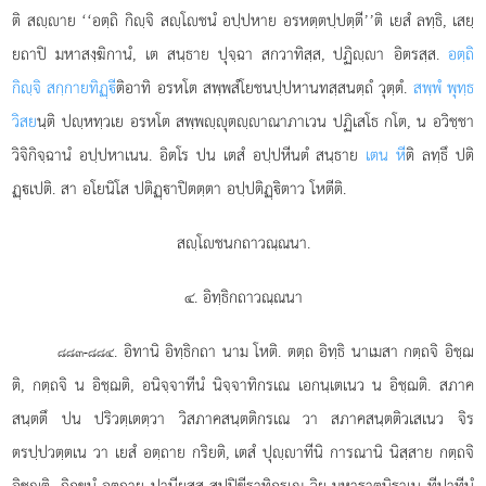
ติ สฺาย ‘‘อตฺถิ กิฺจิ สฺโชนํ อปฺปหาย อรหตฺตปฺปตฺตี’’ติ เยสํ ลทฺธิ, เสยฺ
ยถาปิ มหาสงฺฆิกานํ, เต สนฺธาย ปุจฺฉา สกวาทิสฺส, ปฏิฺา อิตรสฺส.
อตฺถิ
กิฺจิ สกฺกายทิฏฺี
ติอาทิ อรหโต สพฺพสํโยชนปฺปหานทสฺสนตฺถํ วุตฺตํ.
สพฺพํ พุทฺธ
วิสย
นฺติ ปฺหทฺวเย อรหโต สพฺพฺุตฺาณาภาเวน ปฏิเสโธ กโต, น อวิชฺชา
วิจิกิจฺฉานํ อปฺปหาเนน. อิตโร ปน เตสํ อปฺปหีนตํ สนฺธาย
เตน หี
ติ ลทฺธึ ปติ
ฏฺเปติ. สา อโยนิโส ปติฏฺาปิตตฺตา อปฺปติฏฺิตาว โหตีติ.
สฺโชนกถาวณฺณนา.
๔. อิทฺธิกถาวณฺณนา
. อิทานิ อิทฺธิกถา นาม โหติ. ตตฺถ อิทฺธิ นาเมสา กตฺถจิ อิชฺฌ
๘๘๓-๘๘๔
ติ, กตฺถจิ น อิชฺฌติ, อนิจฺจาทีนํ นิจฺจาทิกรเณ เอกนฺเตเนว น อิชฺฌติ. สภาค
สนฺตตึ ปน ปริวตฺเตตฺวา วิสภาคสนฺตติกรเณ วา สภาคสนฺตติวเสเนว
จิร
ตรปฺปวตฺตเน วา เยสํ อตฺถาย กริยติ, เตสํ ปุฺาทีนิ การณานิ นิสฺสาย กตฺถจิ
อิชฺฌติ, ภิกฺขูนํ อตฺถาย ปานียสฺส สปฺปิขีราทิกรเณ วิย มหาธาตุนิธาเน ทีปาทีนํ