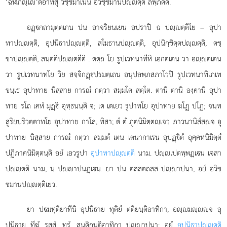
‘ฉฬภิฺโ’ติอาทีสุ วิชฺชมาเนน อวิชฺชมานปฺตฺติ ลพฺภตีติ.
อฏฺกถามุตฺตเกน ปน อาจริยนเยน อปราปิ ฉ ปฺตฺติโย – อุปา
ทาปฺตฺติ, อุปนิธาปฺตฺติ, สโมธานปฺตฺติ, อุปนิกฺขิตฺตปฺตฺติ, ตชฺ
ชาปฺตฺติ, สนฺตติปฺตฺตีติ
. ตตฺถ โย รูปเวทนาทีหิ เอกตฺเตน วา อฺตฺเตน
วา รูปเวทนาทโย วิย สจฺจิกฏฺปรมตฺเถน อนุปลพฺภสภาโวปิ รูปเวทนาทิเภเท
ขนฺเธ อุปาทาย นิสฺสาย การณํ กตฺวา สมฺมโต สตฺโต. ตานิ ตานิ องฺคานิ อุปา
ทาย รโถ เคหํ มุฏฺิ อุทฺธนนฺติ จ; เต เตเยว รูปาทโย อุปาทาย ฆโฏ ปโฏ; จนฺท
สูริยปริวตฺตาทโย อุปาทาย กาโล, ทิสา; ตํ ตํ ภูตนิมิตฺตฺเจว ภาวนานิสํสฺจ อุ
ปาทาย นิสฺสาย การณํ กตฺวา สมฺมตํ เตน เตนากาเรน อุปฏฺิตํ อุคฺคหนิมิตฺตํ
ปฏิภาคนิมิตฺตนฺติ อยํ เอวรูปา
อุปาทาปฺตฺติ
นาม. ปฺเปตพฺพฏฺเน เจสา
ปฺตฺติ นาม, น ปฺาปนฏฺเน. ยา ปน ตสฺสตฺถสฺส ปฺาปนา, อยํ อวิชฺ
ชมานปฺตฺติเยว.
ยา ปมทุติยาทีนิ อุปนิธาย ทุติยํ ตติยนฺติอาทิกา, อฺมฺฺจ อุ
ปนิธาย ทีฆํ รสฺสํ, ทูรํ, สนฺติกนฺติอาทิกา ปฺาปนา; อยํ
อุปนิธาปฺตฺติ