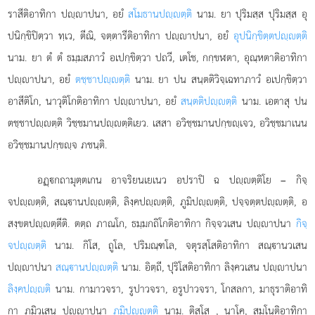
ราสีติอาทิกา ปฺาปนา, อยํ
สโมธานปฺตฺติ
นาม. ยา ปุริมสฺส ปุริมสฺส อุ
ปนิกฺขิปิตฺวา ทฺเว, ตีณิ, จตฺตารีติอาทิกา ปฺาปนา, อยํ
อุปนิกฺขิตฺตปฺตฺติ
นาม. ยา ตํ ตํ ธมฺมสภาวํ อเปกฺขิตฺวา ปถวี, เตโช, กกฺขฬตา, อุณฺหตาติอาทิกา
ปฺาปนา, อยํ
ตชฺชาปฺตฺติ
นาม. ยา ปน สนฺตติวิจฺเฉทาภาวํ อเปกฺขิตฺวา
อาสีติโก, นาวุติโกติอาทิกา ปฺาปนา, อยํ
สนฺตติปฺตฺติ
นาม. เอตาสุ ปน
ตชฺชาปฺตฺติ วิชฺชมานปฺตฺติเยว. เสสา อวิชฺชมานปกฺขฺเจว, อวิชฺชมาเนน
อวิชฺชมานปกฺขฺจ ภชนฺติ.
อฏฺกถามุตฺตเกน อาจริยนเยเนว อปราปิ ฉ ปฺตฺติโย – กิจฺ
จปฺตฺติ, สณฺานปฺตฺติ, ลิงฺคปฺตฺติ, ภูมิปฺตฺติ, ปจฺจตฺตปฺตฺติ, อ
สงฺขตปฺตฺตีติ. ตตฺถ ภาณโก, ธมฺมกถิโกติอาทิกา กิจฺจวเสน ปฺาปนา
กิจฺ
จปฺตฺติ
นาม. กิโส, ถูโล, ปริมณฺฑโล, จตุรสฺโสติอาทิกา สณฺานวเสน
ปฺาปนา
สณฺานปฺตฺติ
นาม. อิตฺถี, ปุริโสติอาทิกา ลิงฺควเสน ปฺาปนา
ลิงฺคปฺติ
นาม. กามาวจรา, รูปาวจรา, อรูปาวจรา, โกสลกา, มาธุราติอาทิ
กา ภูมิวเสน ปฺาปนา
ภูมิปฺตฺติ
นาม. ติสฺโส
, นาโค, สุมโนติอาทิกา