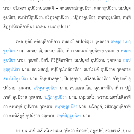
นาม. อปิเจสา อุปนิธาปฺตฺติ – ตทฺาเปกฺขูปนิธา, หตฺถคตูปนิธา, สมฺปยุตฺ
ตูปนิธา, สมาโรปิตูปนิธา, อวิทูรคตูปนิธา
, ปฏิภาคูปนิธา, ตพฺพหุลูปนิธา, ตพฺพิ
สิฏฺูปนิธาติอาทินา เภเทน อเนกปฺปการา.
ตตฺถ ทุติยํ ตติยนฺติอาทิกาว ตทฺํ อเปกฺขิตฺวา วุตฺตตาย
ตทฺาเปกฺ
ขูปนิธา
นาม. ฉตฺตปาณิ, สตฺถปาณีติอาทิกา หตฺถคตํ อุปนิธาย วุตฺตตาย
หตฺถค
ตูปนิธา
นาม. กุณฺฑลี, สิขรี, กิริฏีติอาทิกา สมฺปยุตฺตํ อุปนิธาย วุตฺตตาย
สมฺป
ยุตฺตูปนิธา
นาม. ธฺสกฏํ, สปฺปิกุมฺโภติอาทิกา สมาโรปิตํ อุปนิธาย วุตฺตตาย
สมาโรปิตูปนิธา
นาม. อินฺทสาลคุหา, ปิยงฺคุคุหา, เสรีสกนฺติอาทิกา อวิทูรคตํ อุ
ปนิธาย วุตฺตตาย
อวิทูรคตูปนิธา
นาม. สุวณฺณวณฺโณ, อุสภคามีติอาทิกา ปฏิ
ภาคํ อุปนิธาย วุตฺตตาย
ปฏิภาคูปนิธา
นาม. ปทุมสฺสโร, พฺราหฺมณคาโมติอาทิ
กา ตพฺพหุลํ อุปนิธาย วุตฺตตาย
ตพฺพหุลูปนิธา
นาม. มณิกฏกํ, วชิรกฏกนฺติอาทิ
กา ตพฺพิสิฏฺํ อุปนิธาย วุตฺตตาย
ตพฺพิสิฏฺูปนิธา
นาม.
ยา ปน เตสํ เตสํ สโมธานมเปกฺขิตฺวา ติทณฺฑํ, อฏฺปทํ, ธฺราสิ, ปุปฺผ