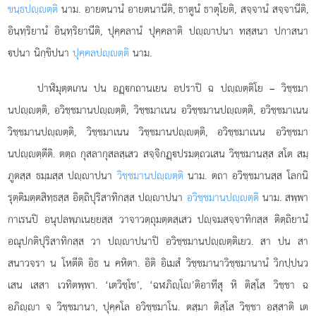
ขนฺธปฺตฺติ
นาม. อายตนานํ อายตนานีติ, ธาตูนํ ธาตุโยติ, สจฺจานํ สจฺจานีติ,
อินฺทฺริยานํ อินฺทฺริยานีติ, ปุคฺคลานํ ปุคฺคลาติ ปฺาปนา ทสฺสนา ปกาสนา
ปนา นิกฺขิปนา
ปุคฺคลปฺตฺติ
นาม.
ปาฬิมุตฺตเกน
ปน อฏฺกถานเยน อปราปิ ฉ ปฺตฺติโย – วิชฺชมา
นปฺตฺติ, อวิชฺชมานปฺตฺติ, วิชฺชมาเนน
อวิชฺชมานปฺตฺติ, อวิชฺชมาเนน
วิชฺชมานปฺตฺติ, วิชฺชมาเนน วิชฺชมานปฺตฺติ, อวิชฺชมาเนน อวิชฺชมา
นปฺตฺตีติ. ตตฺถ กุสลากุสลสฺเสว สจฺจิกฏฺปรมตฺถวเสน วิชฺชมานสฺส สโต สมฺ
ภูตสฺส ธมฺมสฺส ปฺาปนา
วิชฺชมานปฺตฺติ
นาม. ตถา อวิชฺชมานสฺส โลกนิ
รุตฺติมตฺตสิทฺธสฺส อิตฺถิปุริสาทิกสฺส ปฺาปนา
อวิชฺชมานปฺตฺติ
นาม. สพฺพา
กาเรนปิ อนุปลพฺภเนยฺยสฺส วาจาวตฺถุมตฺตสฺเสว ปฺจมสจฺจาทิกสฺส ติตฺถิยานํ
อณุปกติปุริสาทิกสฺส วา ปฺาปนาปิ อวิชฺชมานปฺตฺติเยว. สา ปน สา
สนาวจรา น โหตีติ อิธ น คหิตา. อิติ อิเมสํ วิชฺชมานาวิชฺชมานานํ วิกปฺปนว
เสน เสสา เวทิตพฺพา. ‘เตวิชฺโช’, ‘ฉฬภิฺโ’ติอาทีสุ หิ ติสฺโส วิชฺชา ฉ
อภิฺา จ วิชฺชมานา, ปุคฺคโล อวิชฺชมาโน. ตสฺมา ติสฺโส วิชฺชา อสฺสาติ เต