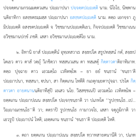
ปจฺจตฺตนามกรณมตฺตวเสน ปฺาปนา
ปจฺจตฺตปฺตฺติ
นาม. นิโรโธ, นิพฺพาน
นฺติอาทิกา อสงฺขตธมฺมสฺส ปฺาปนา
อสงฺขตปฺตฺติ
นาม. ตตฺถ เอกจฺจา ภู
มิปฺตฺติ อสงฺขตปฺตฺติ จ วิชฺชมานปฺตฺติเยว, กิจฺจปฺตฺติ วิชฺชมาเนน
อวิชฺชมานปกฺขํ ภชติ. เสสา อวิชฺชมานปฺตฺติโย นาม.
. อิทานิ ยาสํ ปฺตฺตีนํ อุทฺเทสวาเร สงฺเขปโต สรูปทสฺสนํ กตํ, สงฺเขป
๒
โตเยว ตาว ตาสํ วตฺถุํ วิภชิตฺวา ทสฺสนวเสน ตา ทสฺเสตุํ
กิตฺตาวตา
ติอาทิมาห.
ตตฺถ ปุจฺฉาย ตาว เอวมตฺโถ เวทิตพฺโพ – ยา อยํ ขนฺธานํ ‘ขนฺธา’ติ
ปฺาปนา, ทสฺสนา, ปนา, สา กิตฺตเกน โหตีติ กเถตุกมฺยตาปุจฺฉา. ปรโต
กิตฺ
ตาวตา อายตนาน
นฺติอาทีสุปิ เอเสว นโย. วิสฺสชฺชเนปิ เอวมตฺโถ เวทิตพฺโพ –
ยตฺตเกน ปฺาปเนน สงฺเขปโต ปฺจกฺขนฺธาติ วา ปเภทโต ‘‘รูปกฺขนฺโธ…เป…
วิฺาณกฺขนฺโธ’’ติ วา; ตตฺราปิ รูปกฺขนฺโธ กามาวจโร, เสสา จตุภูมิกาติ วา
เอวรูปํ ปฺาปนํ โหติ; เอตฺตเกน ขนฺธานํ ‘ขนฺธา’ติ ปฺตฺติ โหติ.
. ตถา ยตฺตเกน ปฺาปเนน สงฺเขปโต ทฺวาทสายตนานีติ วา, ปเภท
๓