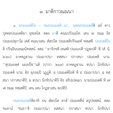
๑. มาติกาวณฺณนา
.
ฉ
ปฺตฺติโย – ขนฺธปฺตฺติ…เป… ปุคฺคลปฺตฺตี
ติ อยํ ตาว
๑
ปุคฺคลปฺตฺติยา อุทฺเทโส. ตตฺถ
ฉา
ติ คณนปริจฺเฉโท. เตน เย ธมฺเม อิธ
ปฺเปตุกาโม เตสํ คณนวเสน สํเขปโต ปฺตฺติปริจฺเฉทํ ทสฺเสติ.
ปฺตฺติโย
ติ ปริจฺฉินฺนธมฺมนิทสฺสนํ. ตตฺถ ‘‘อาจิกฺขติ เทเสติ ปฺเปติ ปฏฺเปตี’’ติ (สํ. นิ.
๒.๒๐) อาคตฏฺาเน ปฺาปนา ทสฺสนา ปกาสนา ปฺตฺติ นาม.
‘‘สุปฺตฺตํ มฺจปี’’นฺติ (ปารา. ๒๖๙) อาคตฏฺาเน ปนา นิกฺขิปนา
ปฺตฺติ นาม. อิธ อุภยมฺปิ วฏฺฏติ. ฉ ปฺตฺติโยติ หิ ฉ ปฺาปนา, ฉ ทสฺ
สนา ปกาสนาติปิ; ฉ ปนา นิกฺขิปนาติปิ อิธ อธิปฺเปตเมว. นามปฺตฺติ หิ เต
เต ธมฺเม ทสฺเสติปิ, เตน เตน โกฏฺาเสน เปติปิ.
ขนฺธปฺตฺตี
ติอาทิ ปน สํเขปโต ตาสํ ปฺตฺตีนํ สรูปทสฺสนํ. ตตฺถ
ขนฺธานํ ‘ขนฺธา’ติ ปฺาปนา ทสฺสนา ปกาสนา ปนา นิกฺขิปนา