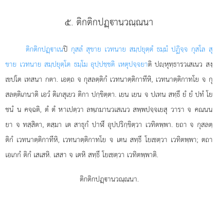
๕. ติกติกปฏฺานวณฺณนา
ติกติกปฏฺาเน
ปิ
กุสลํ สุขาย เวทนาย สมฺปยุตฺตํ ธมฺมํ ปฏิจฺจ กุสโล สุ
ขาย เวทนาย สมฺปยุตฺโต ธมฺโม อุปฺปชฺชติ เหตุปจฺจยา
ติ ปฺหุทฺธารวเสเนว สงฺ
เขปโต เทสนา กตา. เอตฺถ จ กุสลตฺติกํ เวทนาตฺติกาทีหิ, เวทนาตฺติกาทโย จ กุ
สลตฺติเกนาติ เอวํ ติเกสุเยว ติกา ปกฺขิตฺตา. เยน เยน จ ปเทน สทฺธึ ยํ ยํ ปทํ โย
ชนํ น คจฺฉติ, ตํ ตํ หาเปตฺวา ลพฺภมานวเสเนว สพฺพปจฺจเยสุ วารา จ คณนน
ยา จ ทสฺสิตา, ตสฺมา เต สาธุกํ ปาฬึ อุปปริกฺขิตฺวา เวทิตพฺพา. ยถา จ กุสลตฺ
ติกํ เวทนาตฺติกาทีหิ, เวทนาตฺติกาทโย จ เตน สทฺธึ โยเชตฺวา เวทิตพฺพา; ตถา
เอเกกํ ติกํ เสเสหิ. เสสา จ เตหิ สทฺธึ โยเชตฺวา เวทิตพฺพาติ.
ติกติกปฏฺานวณฺณนา.