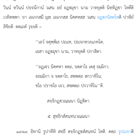
วินฺนํ ทฺวินฺนํ ปจฺจนีกานํ วเสน อยํ อฏฺมุขา นาม วาทยุตฺติ นิทฺทิฏฺา โหตีติ
เวทิตพฺพา. ยา เอเกกสฺมึ มุเข เอเกกสฺส นิคฺคหสฺส วเสน
อฏฺกนิคฺคโห
ติ ปาฬิยํ
ลิขิยติ. ตตฺเถตํ วุจฺจติ –
‘‘เอวํ จตุพฺพิเธ ปฺเห, ปฺจกทฺวยเภทโต;
เอสา อฏฺมุขา นาม, วาทยุตฺติ ปกาสิตา.
‘‘อฏฺเว นิคฺคหา ตตฺถ, จตฺตาโร เตสุ ธมฺมิกา;
อธมฺมิกา จ จตฺตาโร, สพฺพตฺถ สกวาทิโน;
ชโย ปราชโย เจว, สพฺพตฺถ ปรวาทิโน’’ติ.
สจฺจิกฏฺวณฺณนา นิฏฺิตา.
๕. สุทฺธิกสํสนฺทนวณฺณนา
. อิทานิ รูปาทีหิ สทฺธึ สจฺจิกฏฺสํสนฺทนํ โหติ. ตตฺถ
รูปฺจา
ติ
๑๗-๒๗