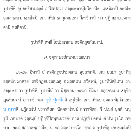
รูปาทีหิ อุปลทฺธิสามฺํ อาโรเปตฺวา อฺตฺตานุโยโค กโต. เสสมิธาปิ อตฺถโต
อุตฺตานเมว. ธมฺมโตปิ สกวาทีปกฺเข วุตฺตนเยน วีสาธิกานิ นว ปฏิกมฺมปฺจกส
ตานิ ทสฺสิตานิ.
รูปาทีหิ สทฺธึ โอปมฺมวเสน สจฺจิกฏฺสํสนฺทนํ.
๗. จตุกฺกนยสํสนฺทนวณฺณนา
. อิทานิ
ยํ สจฺจิกฏฺปรมตฺเถน อุปลพฺภติ, เตน ยสฺมา รูปาทีสุ
๔๖-๕๒
สตฺตปฺาสาย สจฺจิกฏฺปรมตฺเถสุ อฺตเรน ภวิตพฺพํ; รูปาทินิสฺสิเตน วา,
อฺตฺร วา รูปาทีหิ, รูปาทีนํ วา นิสฺสเยน, ตสฺมา อิมินา จตุกฺกนเยน สจฺจิก
ฏฺสํสนฺทนํ อารทฺธํ. ตตฺถ
รูปํ ปุคฺคโล
ติ อนุโยโค สกวาทิสฺส, อุจฺเฉททิฏฺิภเยน
น เหวา
ติ ปฏิกฺเขโป ปรวาทิสฺส, นิคฺคหาโรปนํ สกวาทิสฺส. กึ ปเนตํ ยุตฺตํ, นนุ
รูปํ เวทนาติ วุตฺตมฺปิ ปฏิกฺขิปิตพฺพเมวาติ? อาม ปฏิกฺขิปิตพฺพํ. ตํ ปน รูปโต เวท
นาย อฺสภาวสพฺภาวโต, น อฺตฺตาภาวโต. อยฺจ รูปาทีสุ เอกธมฺมโตปิ