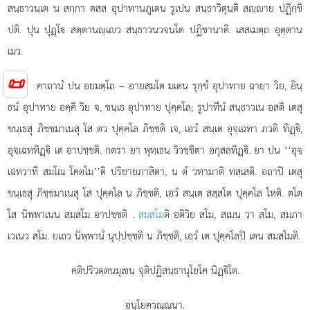
สนฺธาวนฺเต น สกฺกา ตสฺส อุปาทานภูเตน รูเปน สนฺธาวิตุนฺติ สฺาย ปฏิกฺขิ
ปติ. ปุน ปุฏฺโ สตฺตานฺเว สนฺธาวนวจนโต ปฏิชานาติ. เสสเมตฺถ อุตฺตาน
เมว.
📜
คาถานํ ปน อยมตฺโถ – อายสฺมโต มเตน รุกฺขํ อุปาทาย ฉายา วิย, อินฺ
ธนํ อุปาทาย อคฺคิ วิย จ, ขนฺเธ อุปาทาย ปุคฺคโล; รูปาทีนํ สนฺธาวเน อสติ เตสุ
ขนฺเธสุ ภิชฺชมาเนสุ โส ตว ปุคฺคโล ภิชฺชติ เจ, เอวํ สนฺเต อุจฺเฉทา ภวติ ทิฏฺิ,
อุจฺเฉททิฏฺิ เต อาปชฺชติ. กตรา ยา พุทฺเธน วิวชฺชิตา อกุสลทิฏฺิ. ยา ปน ‘‘อุจฺ
เฉทวาที สมโณ โคตโม’’ติ ปริยายภาสิตา, น ตํ วทามาติ ทสฺเสติ. อถาปิ เตสุ
ขนฺเธสุ ภิชฺชมาเนสุ โส ปุคฺคโล น ภิชฺชติ, เอวํ สนฺเต สสฺสโต ปุคฺคโล โหติ. ตโต
โส นิพฺพาเนน สมสโม อาปชฺชติ
.
สมสโม
ติ อติวิย สโม, สเมน วา สโม, สมภา
เวเนว สโม. ยเถว นิพฺพานํ นุปฺปชฺชติ น ภิชฺชติ, เอวํ เต ปุคฺคโลปิ เตน สมสโมติ.
คติปริวตฺตนมุเขน จุติปฏิสนฺธานุโยโค นิฏฺิโต.
อนุโยควณฺณนา.