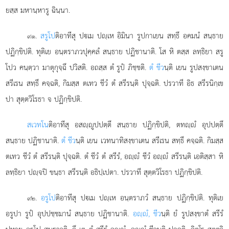
ยสฺส มหานฺหารู ฉินฺนา.
.
สรูโป
ติอาทีสุ ปเม ปฺเห อิมินา รูปกาเยน สทฺธึ อคมนํ สนฺธาย
๙๑
ปฏิกฺขิปติ. ทุติเย อนฺตราภวปุคฺคลํ สนฺธาย ปฏิชานาติ. โส หิ ตสฺส ลทฺธิยา สรู
โปว คนฺตฺวา มาตุกุจฺฉึ ปวิสติ. อถสฺส ตํ รูปํ ภิชฺชติ.
ตํ ชีว
นฺติ เยน รูปสงฺขาเตน
สรีเรน สทฺธึ คจฺฉติ, กิมสฺส ตเทว ชีวํ ตํ สรีรนฺติ ปุจฺฉติ. ปรวาที อิธ สรีรนิกฺเข
ปา สุตฺตวิโรธา จ ปฏิกฺขิปติ.
สเวทโน
ติอาทีสุ อสฺูปปตฺตึ สนฺธาย ปฏิกฺขิปติ, ตทฺํ อุปปตฺตึ
สนฺธาย ปฏิชานาติ.
ตํ ชีว
นฺติ เยน เวทนาทิสงฺขาเตน สรีเรน สทฺธึ คจฺฉติ. กิมสฺส
ตเทว ชีวํ ตํ สรีรนฺติ ปุจฺฉติ. ตํ ชีวํ ตํ สรีรํ, อฺํ ชีวํ อฺํ สรีรนฺติ เอติสฺสา หิ
ลทฺธิยา ปฺจปิ ขนฺธา สรีรนฺติ อธิปฺเปตา. ปรวาที สุตฺตวิโรธา ปฏิกฺขิปติ.
.
อรูโป
ติอาทีสุ ปเม ปฺเห อนฺตราภวํ สนฺธาย ปฏิกฺขิปติ. ทุติเย
๙๒
อรูปา รูปํ อุปปชฺชมานํ สนฺธาย ปฏิชานาติ.
อฺํ, ชีว
นฺติ ยํ
รูปสงฺขาตํ สรีรํ