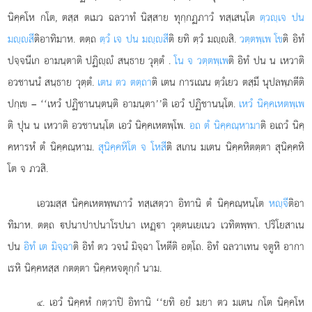
นิคฺคโห กโต, ตสฺส ตเมว ฉลวาทํ นิสฺสาย ทุกฺกฏภาวํ ทสฺเสนฺโต
ตฺวฺเจ ปน
มฺสี
ติอาทิมาห. ตตฺถ
ตฺวํ เจ ปน มฺสี
ติ ยทิ ตฺวํ มฺสิ.
วตฺตพฺเพ โข
ติ อิทํ
ปจฺจนีเก อามนฺตาติ ปฏิฺํ สนฺธาย วุตฺตํ
.
โน จ วตฺตพฺเพ
ติ อิทํ ปน น เหวาติ
อวชานนํ สนฺธาย วุตฺตํ.
เตน ตว ตตฺถา
ติ เตน การเณน ตฺวํเยว ตสฺมึ นุปลพฺภตีติ
ปกฺเข – ‘‘เหวํ ปฏิชานนฺตนฺติ อามนฺตา’’ติ
เอวํ ปฏิชานนฺโต.
เหวํ นิคฺคเหตพฺเพ
ติ ปุน น เหวาติ อวชานนฺโต เอวํ นิคฺคเหตพฺโพ.
อถ ตํ นิคฺคณฺหามา
ติ อเถวํ นิคฺ
คหารหํ ตํ นิคฺคณฺหาม.
สุนิคฺคหิโต จ โหสี
ติ สเกน มเตน นิคฺคหิตตฺตา สุนิคฺคหิ
โต จ ภวสิ.
เอวมสฺส นิคฺคเหตพฺพภาวํ ทสฺเสตฺวา อิทานิ ตํ นิคฺคณฺหนฺโต
หฺจี
ติอา
ทิมาห. ตตฺถ ปนาปาปนาโรปนา เหฏฺา วุตฺตนเยเนว เวทิตพฺพา. ปริโยสาเน
ปน
อิทํ เต มิจฺฉา
ติ อิทํ ตว วจนํ มิจฺฉา โหตีติ อตฺโถ. อิทํ ฉลวาเทน จตูหิ อากา
เรหิ นิคฺคหสฺส กตตฺตา นิคฺคหจตุกฺกํ นาม.
. เอวํ นิคฺคหํ กตฺวาปิ อิทานิ ‘‘ยทิ อยํ มยา ตว มเตน กโต
นิคฺคโห
๔