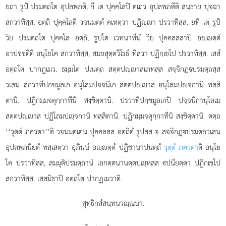
ยถา รูปํ ปรมตฺถโต อุปลพฺภติ, กึ เต ปุคฺคโลปิ ตเถว อุปลพฺภตีติ สนฺธาย ปุจฺฉา
สกวาทิสฺส, อตฺถิ ปุคฺคโลติ วจนมตฺตํ คเหตฺวา ปฏิฺา ปรวาทิสฺส. ยทิ เต รูปํ
วิย ปรมตฺถโต ปุคฺคโล อตฺถิ, รูปโต เวทนาทีนํ วิย
ปุคฺคลสฺสาปิ อฺตฺตํ
อาปชฺชตีติ อนุโยโค สกวาทิสฺส, สมยสุตฺตวิโรธํ ทิสฺวา ปฏิกฺเขโป ปรวาทิสฺส. เสสํ
อตฺถโต
ปากฏเมว. ธมฺมโต ปเนตฺถ สตฺตปฺาสเภทสฺส สจฺจิกฏฺปรมตฺถสฺส
วเสน สกวาทีปกฺขมูลเก อนุโลมปจฺจนีเก สตฺตปฺาส อนุโลมปฺจกานิ ทสฺสิ
ตานิ. ปฏิกมฺมจตุกฺกาทีนิ สงฺขิตฺตานิ. ปรวาทีปกฺขมูลเกปิ ปจฺจนีกานุโลเม
สตฺตปฺาส ปฏิโลมปฺจกานิ ทสฺสิตานิ. ปฏิกมฺมจตุกฺกาทีนิ สงฺขิตฺตานิ. ตตฺถ
‘‘วุตฺตํ ภควตา’’ติ วจนมตฺเตน ปุคฺคลสฺส อตฺถิตํ รูปสฺส จ สจฺจิกฏฺปรมตฺถวเสน
อุปลพฺภนียตํ ทสฺเสตฺวา อุภินฺนํ อฺตฺตํ ปฏิชานาปนตฺถํ
วุตฺตํ ภควตา
ติ อนุโย
โค ปรวาทิสฺส, สมฺมุติปรมตฺถานํ เอกตฺตนานตฺตปฺหสฺส ปนียตฺตา ปฏิกฺเขโป
สกวาทิสฺส. เสสมิธาปิ อตฺถโต ปากฏเมวาติ.
สุทฺธิกสํสนฺทนวณฺณนา.