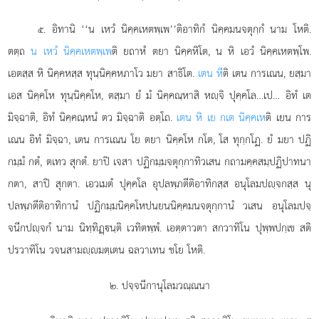
. อิทานิ ‘‘น เหวํ นิคฺคเหตพฺเพ’’ติอาทิกํ นิคฺคมนจตุกฺกํ นาม โหติ.
๕
ตตฺถ
น เหวํ นิคฺคเหตพฺเพ
ติ ยถาหํ ตยา นิคฺคหิโต, น หิ เอวํ นิคฺคเหตพฺโพ.
เอตสฺส หิ นิคฺคหสฺส ทุนฺนิคฺคหภาโว มยา สาธิโต.
เตน หี
ติ เตน การเณน, ยสฺมา
เอส นิคฺคโห ทุนฺนิคฺคโห, ตสฺมา
ยํ มํ นิคฺคณฺหาสิ หฺจิ ปุคฺคโล…เป… อิทํ เต
มิจฺฉาติ, อิทํ นิคฺคณฺหนํ ตว มิจฺฉาติ อตฺโถ.
เตน หิ เย กเต นิคฺคเห
ติ เยน การ
เณน อิทํ มิจฺฉา, เตน การเณน โย ตยา นิคฺคโห กโต, โส ทุกฺกโฏ. ยํ มยา ปฏิ
กมฺมํ กตํ, ตเทว สุกตํ. ยาปิ
เจสา ปฏิกมฺมจตุกฺกาทิวเสน กถามคฺคสมฺปฏิปาทนา
กตา, สาปิ สุกตา. เอวเมตํ ปุคฺคโล อุปลพฺภตีติอาทิกสฺส อนุโลมปฺจกสฺส นุ
ปลพฺภตีติอาทิกานํ ปฏิกมฺมนิคฺคโหปนยนนิคฺคมนจตุกฺกานํ วเสน อนุโลมปจฺ
จนีกปฺจกํ นาม นิทฺทิฏฺนฺติ เวทิตพฺพํ. เอตฺตาวตา สกวาทิโน ปุพฺพปกฺเข สติ
ปรวาทิโน วจนสามฺมตฺเตน ฉลวาเทน ชโย โหติ.
๒. ปจฺจนีกานุโลมวณฺณนา