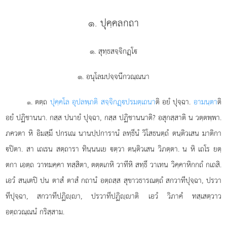
๑. ปุคฺคลกถา
๑. สุทฺธสจฺจิกฏฺโ
๑. อนุโลมปจฺจนีกวณฺณนา
. ตตฺถ
ปุคฺคโล อุปลพฺภติ สจฺจิกฏฺปรมตฺเถนา
ติ อยํ ปุจฺฉา.
อามนฺตา
ติ
๑
อยํ ปฏิชานนา. กสฺส ปนายํ ปุจฺฉา, กสฺส ปฏิชานนาติ? อสุกสฺสาติ น วตฺตพฺพา.
ภควตา หิ อิมสฺมึ ปกรเณ นานปฺปการานํ ลทฺธีนํ วิโสธนตฺถํ ตนฺติวเสน มาติกา
ปิตา. สา เถเรน สตฺถารา ทินฺนนเย ตฺวา ตนฺติวเสน วิภตฺตา. น หิ เถโร ยตฺ
ตกา เอตฺถ วาทมคฺคา ทสฺสิตา, ตตฺตเกหิ วาทีหิ สทฺธึ วาเทน วิคฺคาหิกกถํ กเถสิ.
เอวํ สนฺเตปิ ปน ตาสํ ตาสํ กถานํ อตฺถสฺส สุขาวธารณตฺถํ สกวาทีปุจฺฉา, ปรวา
ทีปุจฺฉา, สกวาทีปฏิฺา, ปรวาทีปฏิฺาติ เอวํ วิภาคํ ทสฺเสตฺวาว
อตฺถวณฺณนํ กริสฺสาม.