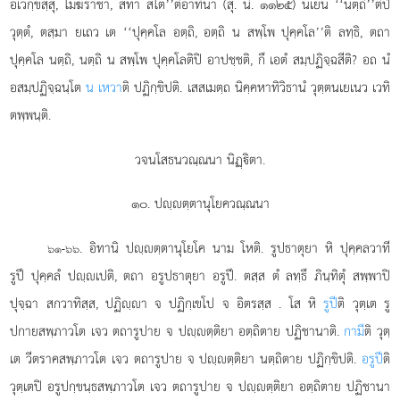
อเวกฺขสฺสุ, โมฆราชา, สทา สโต’’ติอาทินา (สุ. นิ. ๑๑๒๕) นเยน ‘‘นตฺถี’’ติปิ
วุตฺตํ, ตสฺมา ยเถว เต ‘‘ปุคฺคโล อตฺถิ, อตฺถิ น สพฺโพ ปุคฺคโล’’ติ ลทฺธิ, ตถา
ปุคฺคโล นตฺถิ, นตฺถิ น สพฺโพ ปุคฺคโลติปิ อาปชฺชติ, กึ เอตํ สมฺปฏิจฺฉสีติ? อถ นํ
อสมฺปฏิจฺฉนฺโต
น เหวา
ติ ปฏิกฺขิปติ. เสสเมตฺถ นิคฺคหาทิวิธานํ วุตฺตนเยเนว เวทิ
ตพฺพนฺติ.
วจนโสธนวณฺณนา นิฏฺิตา.
๑๐. ปฺตฺตานุโยควณฺณนา
. อิทานิ
ปฺตฺตานุโยโค นาม โหติ. รูปธาตุยา หิ ปุคฺคลวาที
๖๑-๖๖
รูปึ ปุคฺคลํ ปฺเปติ, ตถา อรูปธาตุยา อรูปึ. ตสฺส ตํ ลทฺธึ ภินฺทิตุํ สพฺพาปิ
ปุจฺฉา สกวาทิสฺส, ปฏิฺา จ ปฏิกฺเขโป จ อิตรสฺส
. โส หิ
รูปี
ติ วุตฺเต รู
ปกายสพฺภาวโต เจว ตถารูปาย จ ปฺตฺติยา อตฺถิตาย ปฏิชานาติ.
กามี
ติ วุตฺ
เต วีตราคสพฺภาวโต เจว ตถารูปาย จ ปฺตฺติยา นตฺถิตาย ปฏิกฺขิปติ.
อรูปี
ติ
วุตฺเตปิ อรูปกฺขนฺธสพฺภาวโต เจว ตถารูปาย จ ปฺตฺติยา อตฺถิตาย ปฏิชานา