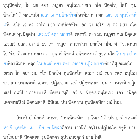
ทุนฺนิคฺคโห, โย มม ตยา เหฏฺา อนุโลมปฺจเก กโต นิคฺคโห, โสปิ ทุนฺ
นิคฺคโห’’ติ ทสฺเสนฺโต
เอเส เจ ทุนฺนิคฺคหิเต
ติอาทิมาห. ตตฺถ
เอเส เจ ทุนฺนิคฺคหิ
เต
ติ เอโส เจ ตว วาโท มยา ทุนฺนิคฺคหิโต. อถ วา เอโส เจ ตว มยา กโต
นิคฺคโห ทุนฺนิคฺคโห.
เหวเมวํ ตตฺถ ทกฺขา
ติ ตตฺถาปิ ตยา มม เหฏฺา กเต นิคฺคเห
เอวเมวํ ปสฺส. อิทานิ ยฺวาสฺส เหฏฺา สกวาทินา นิคฺคโห กโต, ตํ ‘‘วตฺตพฺเพ
โข’’ติอาทิวจเนน ทสฺเสตฺวา ปุน ตํ นิคฺคหํ อนิคฺคหภาวํ อุปเนนฺโต
โน จ มยํ ต
ยา
ติอาทิมาห. ตตฺถ
โน จ มยํ ตยา ตตฺถ เหตาย ปฏิฺายา
ติอาทีสุ อยมตฺโถ –
ยสฺมา โส ตยา มม กโต นิคฺคโห ทุนฺนิคฺคโห, ตสฺมา มยํ ตยา ตตฺถ อนุโลม
ปฺจเก อามนฺตาติ เอตาย ปฏิฺาย เอวํ ปฏิชานนฺตา ปุน น เหวาติ ปฏิกฺ
เขเป กเตปิ ‘‘อาชานาหิ นิคฺคห’’นฺติ เอวํ น นิคฺคเหตพฺโพเยว. เอวํ อนิคฺค
เหตพฺพมฺปิ มํ นิคฺคณฺหาสิ, อีทิเสน ปน นิคฺคเหน ทุนฺนิคฺคหิตา มยํ โหม.
อิทานิ ยํ นิคฺคหํ สนฺธาย ‘‘ทุนฺนิคฺคหิตา จ โหมา’’ติ อโวจ, ตํ ทสฺเสตุํ
หฺจิ ปุคฺคโล…เป… อิทํ เต มิจฺฉา
ติอาห. เอวมิทํ อนุโลมปฏิโลมโต
จตูหิ ปาป
นาโรปนาหิ นิคฺคหสฺส อุปนีตตฺตา อุปนยนจตุกฺกํ นาม โหติ.