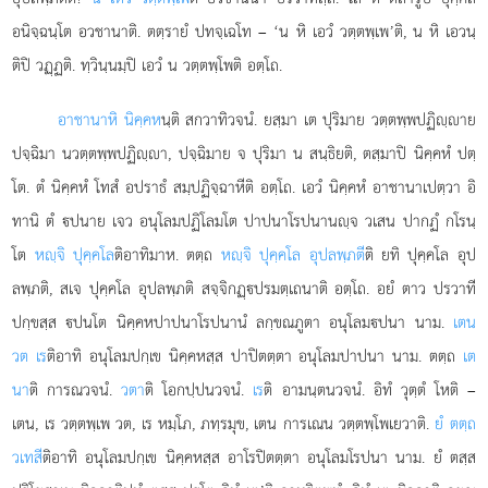
อนิจฺฉนฺโต อวชานาติ. ตตฺรายํ ปทจฺเฉโท – ‘น หิ เอวํ วตฺตพฺเพ’ติ, น หิ เอวนฺ
ติปิ วฏฺฏติ. ทฺวินฺนมฺปิ เอวํ น วตฺตพฺโพติ อตฺโถ.
อาชานาหิ นิคฺคห
นฺติ สกวาทิวจนํ. ยสฺมา เต ปุริมาย วตฺตพฺพปฏิฺาย
ปจฺฉิมา นวตฺตพฺพปฏิฺา, ปจฺฉิมาย จ ปุริมา น สนฺธิยติ, ตสฺมาปิ นิคฺคหํ ปตฺ
โต. ตํ นิคฺคหํ โทสํ
อปราธํ สมฺปฏิจฺฉาหีติ อตฺโถ. เอวํ
นิคฺคหํ อาชานาเปตฺวา อิ
ทานิ ตํ ปนาย เจว อนุโลมปฏิโลมโต ปาปนาโรปนานฺจ วเสน ปากฏํ กโรนฺ
โต
หฺจิ ปุคฺคโล
ติอาทิมาห. ตตฺถ
หฺจิ ปุคฺคโล อุปลพฺภตี
ติ ยทิ ปุคฺคโล อุป
ลพฺภติ, สเจ ปุคฺคโล อุปลพฺภติ สจฺจิกฏฺปรมตฺเถนาติ อตฺโถ. อยํ ตาว ปรวาที
ปกฺขสฺส ปนโต นิคฺคหปาปนาโรปนานํ ลกฺขณภูตา
อนุโลมปนา นาม.
เตน
วต เร
ติอาทิ อนุโลมปกฺเข นิคฺคหสฺส ปาปิตตฺตา อนุโลมปาปนา นาม. ตตฺถ
เต
นา
ติ การณวจนํ.
วตา
ติ โอกปฺปนวจนํ.
เร
ติ อามนฺตนวจนํ. อิทํ วุตฺตํ โหติ –
เตน, เร วตฺตพฺเพ วต, เร หมฺโภ, ภทฺรมุข, เตน การเณน วตฺตพฺโพเยวาติ.
ยํ ตตฺถ
วเทสี
ติอาทิ อนุโลมปกฺเข นิคฺคหสฺส อาโรปิตตฺตา อนุโลมโรปนา นาม. ยํ ตสฺส