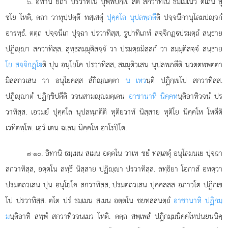
. อิทานิ ยถา ปรวาทิโน ปุพฺพปกฺเข สติ สกวาทิโน ธมฺเมเนว ตเถน สุ
๖
ชโย โหติ, ตถา วาทุปฺปตฺตึ ทสฺเสตุํ
ปุคฺคโล นุปลพฺภตี
ติ ปจฺจนีกานุโลมปฺจกํ
อารทฺธํ. ตตฺถ ปจฺจนีเก ปุจฺฉา ปรวาทิสฺส, รูปาทิเภทํ สจฺจิกฏฺปรมตฺถํ สนฺธาย
ปฏิฺา สกวาทิสฺส. สุทฺธสมฺมุติสจฺจํ วา ปรมตฺถมิสฺสกํ วา สมฺมุติสจฺจํ สนฺธาย
โย สจฺจิกฏฺโ
ติ ปุน อนุโยโค ปรวาทิสฺส, สมฺมุติวเสน นุปลพฺภตีติ นวตฺตพฺพตฺตา
มิสฺสกวเสน วา อนุโยคสฺส สํกิณฺณตฺตา
น เหว
นฺติ ปฏิกฺเขโป สกวาทิสฺส.
ปฏิฺาตํ ปฏิกฺขิปตีติ วจนสามฺมตฺเตน
อาชานาหิ นิคฺคห
นฺติอาทิวจนํ ปร
วาทิสฺส. เอวมยํ ปุคฺคโล นุปลพฺภตีติ ทุติยวาทํ นิสฺสาย ทุติโย นิคฺคโห โหตีติ
เวทิตพฺโพ. เอวํ เตน ฉเลน นิคฺคโห อาโรปิโต.
. อิทานิ
ธมฺเมน สเมน อตฺตโน วาเท ชยํ
ทสฺเสตุํ อนุโลมนเย ปุจฺฉา
๗-๑๐
สกวาทิสฺส, อตฺตโน ลทฺธึ นิสฺสาย ปฏิฺา ปรวาทิสฺส. ลทฺธิยา โอกาสํ อทตฺวา
ปรมตฺถวเสน ปุน อนุโยโค สกวาทิสฺส, ปรมตฺถวเสน ปุคฺคลสฺส อภาวโต ปฏิกฺเข
โป ปรวาทิสฺส. ตโต ปรํ ธมฺเมน สเมน อตฺตโน ชยทสฺสนตฺถํ
อาชานาหิ ปฏิกมฺ
ม
นฺติอาทิ สพฺพํ สกวาทีวจนเมว โหติ. ตตฺถ สพฺเพสํ ปฏิกมฺมนิคฺคโหปนยนนิคฺ