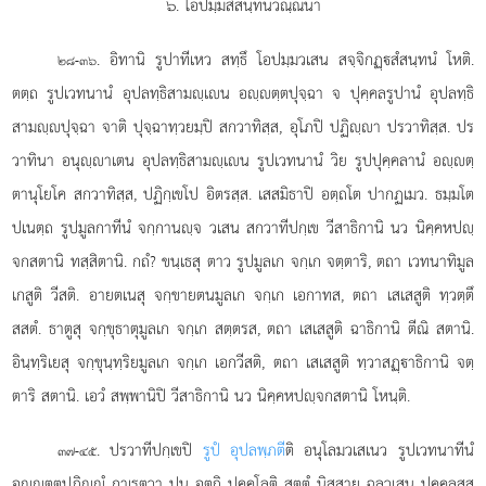
๖. โอปมฺมสํสนฺทนวณฺณนา
. อิทานิ รูปาทีเหว สทฺธึ โอปมฺมวเสน สจฺจิกฏฺสํสนฺทนํ โหติ.
๒๘-๓๖
ตตฺถ รูปเวทนานํ อุปลทฺธิสามฺเน อฺตฺตปุจฺฉา จ ปุคฺคลรูปานํ อุปลทฺธิ
สามฺปุจฺฉา จาติ ปุจฺฉาทฺวยมฺปิ สกวาทิสฺส, อุโภปิ ปฏิฺา ปรวาทิสฺส. ปร
วาทินา อนุฺาเตน อุปลทฺธิสามฺเน รูปเวทนานํ วิย รูปปุคฺคลานํ อฺตฺ
ตานุโยโค สกวาทิสฺส, ปฏิกฺเขโป อิตรสฺส. เสสมิธาปิ อตฺถโต ปากฏเมว. ธมฺมโต
ปเนตฺถ รูปมูลกาทีนํ จกฺกานฺจ วเสน สกวาทีปกฺเข วีสาธิกานิ นว นิคฺคหปฺ
จกสตานิ ทสฺสิตานิ. กถํ? ขนฺเธสุ ตาว รูปมูลเก จกฺเก จตฺตาริ, ตถา เวทนาทิมูล
เกสูติ วีสติ. อายตเนสุ จกฺขายตนมูลเก จกฺเก เอกาทส, ตถา เสเสสูติ ทฺวตฺตึ
สสตํ. ธาตูสุ จกฺขุธาตุมูลเก จกฺเก สตฺตรส, ตถา เสเสสูติ ฉาธิกานิ ตีณิ สตานิ.
อินฺทฺริเยสุ จกฺขุนฺทฺริยมูลเก
จกฺเก เอกวีสติ, ตถา เสเสสูติ ทฺวาสฏฺาธิกานิ จตฺ
ตาริ สตานิ. เอวํ สพฺพานิปิ วีสาธิกานิ นว นิคฺคหปฺจกสตานิ โหนฺติ.
. ปรวาทีปกฺเขปิ
รูปํ อุปลพฺภตี
ติ อนุโลมวเสเนว รูปเวทนาทีนํ
๓๗-๔๕
อฺตฺตปฏิฺํ กาเรตฺวา ปุน อตฺถิ ปุคฺคโลติ สุตฺตํ นิสฺสาย ฉลวเสน
ปุคฺคลสฺส