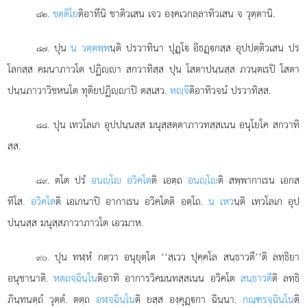
.
ขตฺติโย
ติอาทีนิ ชาติวเสน เจว องฺคเวกลฺลาทิวเสน จ วุตฺตานิ.
๘๒
. ปุน
น วตฺตพฺพ
นฺติ ปรวาทินา ปุฏฺโ อิธฏฺกสฺส อุปปตฺติวเสน ปร
๘๗
โลกสฺส คมนาภาวโต ปฏิฺา สกวาทิสฺส ปุน โสตาปนฺนสฺส ภวนฺตเรปิ โสตา
ปนฺนภาวาวิชหนโต ทุติยปฏิฺาปิ ตสฺเสว.
หฺจี
ติอาทิวจนํ ปรวาทิสฺส.
. ปุน เทวโลเก อุปปนฺนสฺส มนุสฺสตฺตาภาวทสฺสเนน อนุโยโค สกวาทิ
๘๘
สฺส.
. ตโต ปรํ
อนฺโ อวิคโต
ติ เอตฺถ
อนฺโ
ติ สพฺพากาเรน เอกส
๘๙
ทิโส.
อวิคโต
ติ เอเกนาปิ อากาเรน อวิคโตติ อตฺโถ.
น เหว
นฺติ เทวโลเก อุป
ปนฺนสฺส มนุสฺสภาวาภาวโต เอวมาห.
. ปุน
ทฬฺหํ กตฺวา อนุยุตฺโต ‘‘สฺเวว ปุคฺคโล สนฺธาวตี’’ติ ลทฺธิยา
๙๐
อนุชานาติ.
หตฺถจฺฉินฺโน
ติอาทิ อาการวิคมนทสฺสเนน อวิคโต
สนฺธาวตี
ติ ลทฺธิ
ภินฺทนตฺถํ วุตฺตํ. ตตฺถ
อฬจฺฉินฺโน
ติ ยสฺส องฺคุฏฺกา ฉินฺนา.
กณฺฑรจฺฉินฺโน
ติ