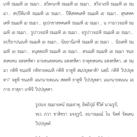
เกหิ ธมฺเมหิ เย ธมฺมา… สวิตกฺเกหิ ธมฺเมหิ เย ธมฺมา… สวิจาเรหิ ธมฺเมหิ เย ธมฺ
มา… สปฺปีติเกหิ ธมฺเมหิ เย ธมฺมา… ปีติสหคเตหิ ธมฺเมหิ เย ธมฺมา… สุขสหค
เตหิ ธมฺเมหิ เย ธมฺมา… อุเปกฺขาสหคเตหิ ธมฺเมหิ เย ธมฺมา… น กามาวจเรหิ ธมฺ
เมหิ เย ธมฺมา… รูปาวจเรหิ ธมฺเมหิ เย ธมฺมา… อรูปาวจเรหิ ธมฺเมหิ เย ธมฺมา…
อปริยาปนฺเนหิ ธมฺเมหิ เย ธมฺมา… นิยฺยานิเกหิ ธมฺเมหิ เย ธมฺมา
… นิยเตหิ ธมฺ
เมหิ เย ธมฺมา… อนุตฺตเรหิ ธมฺเมหิ เย ธมฺมา… สรเณหิ ธมฺเมหิ เย ธมฺมา ขนฺธ
สงฺคเหน อสงฺคหิตา อายตนสงฺคเหน อสงฺคหิตา ธาตุสงฺคเหน อสงฺคหิตา, เต ธมฺ
มา กติหิ ขนฺเธหิ กติหายตเนหิ กติหิ ธาตูหิ สมฺปยุตฺตาติ? นตฺถิ. กติหิ
วิปฺปยุตฺ
ตา? จตูหิ ขนฺเธหิ เอเกนายตเนน สตฺตหิ ธาตูหิ วิปฺปยุตฺตา; เอเกนายตเนน เอ
กาย ธาตุยา เกหิจิ วิปฺปยุตฺตา.
รูปฺจ ธมฺมายตนํ ธมฺมธาตุ, อิตฺถิปุมํ ชีวิตํ นามรูปํ;
ทฺเว ภวา ชาติชรา มจฺจุรูปํ, อนารมฺมณํ โน จิตฺตํ จิตฺเตน
วิปฺปยุตฺตํ.