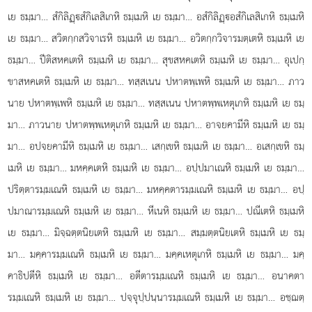
เย ธมฺมา… สํกิลิฏฺสํกิเลสิเกหิ ธมฺเมหิ เย ธมฺมา… อสํกิลิฏฺอสํกิเลสิเกหิ ธมฺเมหิ
เย ธมฺมา… สวิตกฺกสวิจาเรหิ ธมฺเมหิ เย ธมฺมา… อวิตกฺกวิจารมตฺเตหิ ธมฺเมหิ เย
ธมฺมา… ปีติสหคเตหิ ธมฺเมหิ เย ธมฺมา… สุขสหคเตหิ ธมฺเมหิ เย ธมฺมา… อุเปกฺ
ขาสหคเตหิ ธมฺเมหิ เย ธมฺมา… ทสฺสเนน ปหาตพฺเพหิ ธมฺเมหิ เย ธมฺมา… ภาว
นาย ปหาตพฺเพหิ ธมฺเมหิ เย ธมฺมา… ทสฺสเนน ปหาตพฺพเหตุเกหิ ธมฺเมหิ เย ธมฺ
มา… ภาวนาย ปหาตพฺพเหตุเกหิ ธมฺเมหิ เย ธมฺมา… อาจยคามีหิ ธมฺเมหิ เย ธมฺ
มา… อปจยคามีหิ ธมฺเมหิ เย ธมฺมา… เสกฺเขหิ ธมฺเมหิ เย ธมฺมา… อเสกฺเขหิ ธมฺ
เมหิ เย ธมฺมา… มหคฺคเตหิ ธมฺเมหิ เย ธมฺมา… อปฺปมาเณหิ ธมฺเมหิ เย ธมฺมา…
ปริตฺตารมฺมเณหิ ธมฺเมหิ เย ธมฺมา… มหคฺคตารมฺมเณหิ ธมฺเมหิ เย
ธมฺมา… อปฺ
ปมาณารมฺมเณหิ ธมฺเมหิ เย ธมฺมา… หีเนหิ ธมฺเมหิ เย ธมฺมา… ปณีเตหิ ธมฺเมหิ
เย ธมฺมา… มิจฺฉตฺตนิยเตหิ ธมฺเมหิ เย ธมฺมา… สมฺมตฺตนิยเตหิ ธมฺเมหิ เย ธมฺ
มา… มคฺคารมฺมเณหิ ธมฺเมหิ เย ธมฺมา… มคฺคเหตุเกหิ ธมฺเมหิ เย ธมฺมา… มคฺ
คาธิปตีหิ ธมฺเมหิ เย ธมฺมา… อตีตารมฺมเณหิ ธมฺเมหิ เย ธมฺมา… อนาคตา
รมฺมเณหิ ธมฺเมหิ เย ธมฺมา… ปจฺจุปฺปนฺนารมฺมเณหิ ธมฺเมหิ เย ธมฺมา… อชฺฌตฺ