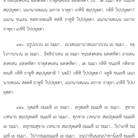
อายตนสงฺคเหน อสงฺคหิตา ธาตุสงฺคเหน อสงฺคหิตา…เป… เต ธมฺมา ตีหิ ขนฺเธหิ
สมฺปยุตฺตา; เอเกนายตเนน เอกาย ธาตุยา เกหิจิ สมฺปยุตฺตา. กติหิ วิปฺปยุตฺตา?
เอเกน ขนฺเธน ทสหายตเนหิ ทสหิ ธาตูหิ วิปฺปยุตฺตา; เอเกนายตเนน เอกาย
ธาตุยา เกหิจิ วิปฺปยุตฺตา.
. อรูปภเวน เย ธมฺมา… เนวสฺานาสฺาภเวน เย ธมฺมา… จตุ
๔๕๐
โวการภเวน เย ธมฺมา… อิทฺธิปาเทน เย ธมฺมา ขนฺธสงฺคเหน อสงฺคหิตา อายตน
สงฺคเหน อสงฺคหิตา ธาตุสงฺคเหน อสงฺคหิตา
, เต ธมฺมา กติหิ ขนฺเธหิ กติหาย
ตเนหิ กติหิ ธาตูหิ สมฺปยุตฺตาติ
? นตฺถิ? กติหิ วิปฺปยุตฺตา? จตูหิ
ขนฺเธหิ เอเก
นายตเนน สตฺตหิ ธาตูหิ วิปฺปยุตฺตา; เอเกนายตเนน เอกาย ธาตุยา เกหิจิ วิปฺป
ยุตฺตา.
. กุสเลหิ ธมฺเมหิ เย ธมฺมา… อกุสเลหิ ธมฺเมหิ เย ธมฺมา… สุขาย
๔๕๑
เวทนาย สมฺปยุตฺเตหิ ธมฺเมหิ เย ธมฺมา… ทุกฺขาย เวทนาย สมฺปยุตฺเตหิ ธมฺเมหิ
เย ธมฺมา… อทุกฺขมสุขาย เวทนาย สมฺปยุตฺเตหิ ธมฺเมหิ เย ธมฺมา… วิปาเกหิ ธมฺ
เมหิ เย ธมฺมา… วิปากธมฺมธมฺเมหิ เย ธมฺมา… อนุปาทินฺนอนุปาทานิเยหิ
ธมฺเมหิ