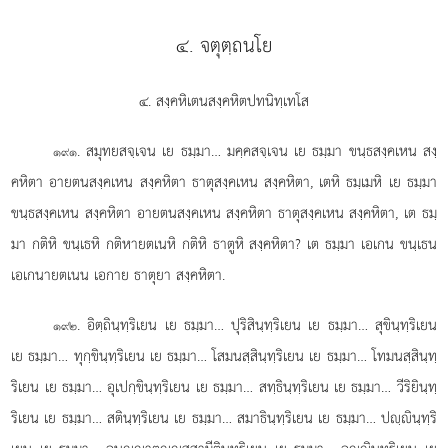
๔. จตุตฺถนโย
๔. สงฺคหิเตนสงฺคหิตปทนิทฺเทโส
. สมุทยสจฺเจน
เย ธมฺมา… มคฺคสจฺเจน เย ธมฺมา ขนฺธสงฺคเหน สงฺ
๑๙๑
คหิตา อายตนสงฺคเหน สงฺคหิตา ธาตุสงฺคเหน สงฺคหิตา, เตหิ ธมฺเมหิ เย ธมฺมา
ขนฺธสงฺคเหน สงฺคหิตา อายตนสงฺคเหน สงฺคหิตา ธาตุสงฺคเหน สงฺคหิตา, เต ธมฺ
มา กติหิ ขนฺเธหิ
กติหายตเนหิ กติหิ ธาตูหิ สงฺคหิตา? เต ธมฺมา เอเกน ขนฺเธน
เอเกนายตเนน เอกาย ธาตุยา สงฺคหิตา.
. อิตฺถินฺทฺริเยน เย ธมฺมา… ปุริสินฺทฺริเยน เย ธมฺมา… สุขินฺทฺริเยน
๑๙๒
เย ธมฺมา… ทุกฺขินฺทฺริเยน เย ธมฺมา… โสมนสฺสินฺทฺริเยน เย ธมฺมา… โทมนสฺสินฺทฺ
ริเยน เย ธมฺมา… อุเปกฺขินฺทฺริเยน เย ธมฺมา… สทฺธินฺทฺริเยน เย ธมฺมา… วีริยินฺทฺ
ริเยน เย ธมฺมา… สตินฺทฺริเยน เย ธมฺมา… สมาธินฺทฺริเยน เย ธมฺมา… ปฺินฺทฺริ