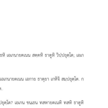
ฺเธหิ เอเกนายตเนน สตฺตหิ ธาตูหิ วิปฺปยุตฺโต; เอเก
; เอเกนายตเนน เอกาย ธาตุยา เกหิจิ สมฺปยุตฺโต. ก
ต.
ิปฺปยุตฺโต? เอเกน ขนฺเธน ทสหายตเนหิ ทสหิ ธาตูหิ