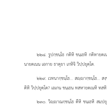
๒๒๘
. รูปกฺขนฺโธ
กติหิ ขนฺเธหิ กติหายตเนห
นายตเนน เอกาย ธาตุยา เกหิจิ วิปฺปยุตฺโต.
๒๒๙
. เวทนากฺขนฺโธ… สฺากฺขนฺโธ… สงฺข
ติหิ วิปฺปยุตฺโต? เอเกน ขนฺเธน ทสหายตเนหิ ทสหิ 
๒๓๐
. วิฺาณกฺขนฺโธ
ตีหิ ขนฺเธหิ สมฺป