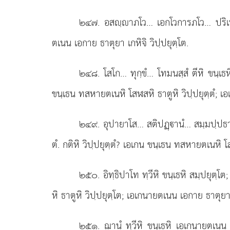
๒๔๗
. อสฺาภโว… เอกโวการภโว… ปริเทโว
ตเนน เอกาย ธาตุยา เกหิจิ วิปฺปยุตฺโต.
๒๔๘
. โสโก… ทุกฺขํ… โทมนสฺสํ ตีหิ ขนฺเธ
ขนฺเธน ทสหายตเนหิ โสฬสหิ
ธาตูหิ วิปฺปยุตฺตํ; 
๒๔๙
. อุปายาโส… สติปฏฺานํ… สมฺมปฺปธาน
ตํ. กติหิ วิปฺปยุตฺตํ? เอเกน ขนฺเธน ทสหายตเนหิ โส
๒๕๐
. อิทฺธิปาโท
ทฺวีหิ ขนฺเธหิ สมฺปยุตฺ
หิ ธาตูหิ วิปฺปยุตฺโต; เอเกนายตเนน เอกาย ธาตุยา เ
๒๕๑
. ฌานํ
ทฺวีหิ ขนฺเธหิ เอเกนายตเนน