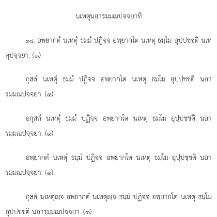
นเหตุนอารมฺมณปจฺจยาทิ
. อพฺยากตํ นเหตุํ ธมฺมํ ปฏิจฺจ อพฺยากโต นเหตุ ธมฺโม อุปฺปชฺชติ นเห
๑๘
ตุปจฺจยา. (๑)
กุสลํ
นเหตุํ ธมฺมํ ปฏิจฺจ อพฺยากโต นเหตุ ธมฺโม อุปฺปชฺชติ นอา
รมฺมณปจฺจยา. (๑)
อกุสลํ นเหตุํ ธมฺมํ ปฏิจฺจ อพฺยากโต นเหตุ ธมฺโม อุปฺปชฺชติ นอา
รมฺมณปจฺจยา. (๑)
อพฺยากตํ นเหตุํ ธมฺมํ ปฏิจฺจ อพฺยากโต นเหตุ ธมฺโม อุปฺปชฺชติ นอา
รมฺมณปจฺจยา. (๑)
กุสลํ
นเหตุฺจ อพฺยากตํ นเหตุฺจ ธมฺมํ ปฏิจฺจ อพฺยากโต นเหตุ ธมฺโม
อุปฺปชฺชติ นอารมฺมณปจฺจยา. (๑)