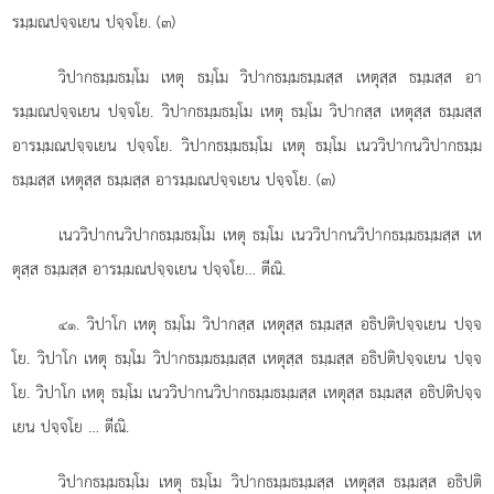
รมฺมณปจฺจเยน ปจฺจโย. (๓)
วิปากธมฺมธมฺโม เหตุ ธมฺโม วิปากธมฺมธมฺมสฺส เหตุสฺส ธมฺมสฺส อา
รมฺมณปจฺจเยน ปจฺจโย. วิปากธมฺมธมฺโม เหตุ ธมฺโม วิปากสฺส เหตุสฺส ธมฺมสฺส
อารมฺมณปจฺจเยน ปจฺจโย. วิปากธมฺมธมฺโม เหตุ ธมฺโม เนววิปากนวิปากธมฺม
ธมฺมสฺส เหตุสฺส ธมฺมสฺส อารมฺมณปจฺจเยน ปจฺจโย. (๓)
เนววิปากนวิปากธมฺมธมฺโม เหตุ ธมฺโม เนววิปากนวิปากธมฺมธมฺมสฺส เห
ตุสฺส ธมฺมสฺส อารมฺมณปจฺจเยน ปจฺจโย… ตีณิ.
. วิปาโก เหตุ ธมฺโม วิปากสฺส เหตุสฺส ธมฺมสฺส อธิปติปจฺจเยน ปจฺจ
๔๑
โย. วิปาโก
เหตุ ธมฺโม วิปากธมฺมธมฺมสฺส เหตุสฺส ธมฺมสฺส อธิปติปจฺจเยน ปจฺจ
โย. วิปาโก เหตุ ธมฺโม เนววิปากนวิปากธมฺมธมฺมสฺส เหตุสฺส ธมฺมสฺส อธิปติปจฺจ
เยน ปจฺจโย
… ตีณิ.
วิปากธมฺมธมฺโม เหตุ ธมฺโม วิปากธมฺมธมฺมสฺส เหตุสฺส ธมฺมสฺส อธิปติ