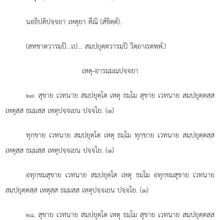
นอธิปติปจฺจยา เหตุยา ตีณิ (สํขิตฺตํ).
(สหชาตวารมฺปิ…เป… สมฺปยุตฺตวารมฺปิ วิตฺถาเรตพฺพํ.)
เหตุ-อารมฺมณปจฺจยา
. สุขาย เวทนาย สมฺปยุตฺโต เหตุ ธมฺโม สุขาย เวทนาย สมฺปยุตฺตสฺส
๒๗
เหตุสฺส ธมฺมสฺส เหตุปจฺจเยน ปจฺจโย. (๑)
ทุกฺขาย เวทนาย สมฺปยุตฺโต เหตุ ธมฺโม ทุกฺขาย เวทนาย สมฺปยุตฺตสฺส
เหตุสฺส ธมฺมสฺส เหตุปจฺจเยน ปจฺจโย. (๑)
อทุกฺขมสุขาย เวทนาย สมฺปยุตฺโต เหตุ ธมฺโม อทุกฺขมสุขาย เวทนาย
สมฺปยุตฺตสฺส เหตุสฺส ธมฺมสฺส เหตุปจฺจเยน ปจฺจโย. (๑)
. สุขาย เวทนาย สมฺปยุตฺโต เหตุ ธมฺโม สุขาย เวทนาย สมฺปยุตฺตสฺส
๒๘