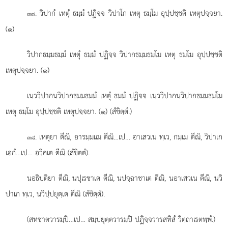
. วิปากํ เหตุํ ธมฺมํ ปฏิจฺจ วิปาโก เหตุ ธมฺโม อุปฺปชฺชติ เหตุปจฺจยา.
๓๗
(๑)
วิปากธมฺมธมฺมํ เหตุํ ธมฺมํ ปฏิจฺจ วิปากธมฺมธมฺโม เหตุ ธมฺโม อุปฺปชฺชติ
เหตุปจฺจยา. (๑)
เนววิปากนวิปากธมฺมธมฺมํ เหตุํ ธมฺมํ ปฏิจฺจ เนววิปากนวิปากธมฺมธมฺโม
เหตุ ธมฺโม อุปฺปชฺชติ เหตุปจฺจยา. (๑) (สํขิตฺตํ.)
. เหตุยา ตีณิ, อารมฺมเณ ตีณิ…เป… อาเสวเน ทฺเว, กมฺเม ตีณิ, วิปาเก
๓๘
เอกํ…เป… อวิคเต ตีณิ (สํขิตฺตํ).
นอธิปติยา
ตีณิ, นปุเรชาเต ตีณิ, นปจฺฉาชาเต ตีณิ, นอาเสวเน ตีณิ, นวิ
ปาเก ทฺเว, นวิปฺปยุตฺเต ตีณิ (สํขิตฺตํ).
(สหชาตวารมฺปิ…เป… สมฺปยุตฺตวารมฺปิ ปฏิจฺจวารสทิสํ วิตฺถาเรตพฺพํ.)