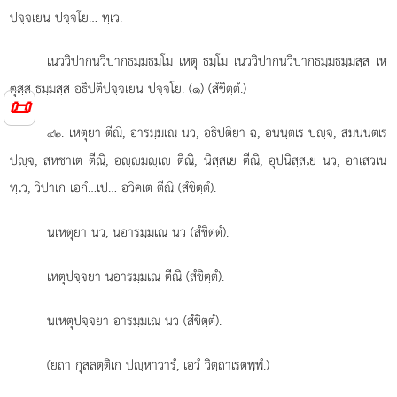
ปจฺจเยน ปจฺจโย… ทฺเว.
เนววิปากนวิปากธมฺมธมฺโม เหตุ ธมฺโม เนววิปากนวิปากธมฺมธมฺมสฺส เห
ตุสฺส ธมฺมสฺส อธิปติปจฺจเยน ปจฺจโย. (๑) (สํขิตฺตํ.)
📜
. เหตุยา
ตีณิ, อารมฺมเณ นว, อธิปติยา ฉ, อนนฺตเร ปฺจ, สมนนฺตเร
๔๒
ปฺจ, สหชาเต ตีณิ, อฺมฺเ ตีณิ, นิสฺสเย ตีณิ, อุปนิสฺสเย นว, อาเสวเน
ทฺเว, วิปาเก เอกํ…เป… อวิคเต ตีณิ (สํขิตฺตํ).
นเหตุยา นว, นอารมฺมเณ นว (สํขิตฺตํ).
เหตุปจฺจยา นอารมฺมเณ ตีณิ (สํขิตฺตํ).
นเหตุปจฺจยา อารมฺมเณ นว (สํขิตฺตํ).
(ยถา กุสลตฺติเก ปฺหาวารํ, เอวํ วิตฺถาเรตพฺพํ.)