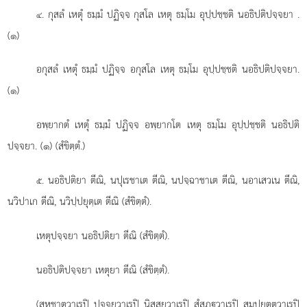
. กุสลํ เหตุํ ธมฺมํ ปฏิจฺจ กุสโล เหตุ ธมฺโม อุปฺปชฺชติ นอธิปติปจฺจยา
.
๔
(๑)
อกุสลํ เหตุํ ธมฺมํ ปฏิจฺจ อกุสโล เหตุ ธมฺโม อุปฺปชฺชติ นอธิปติปจฺจยา.
(๑)
อพฺยากตํ เหตุํ ธมฺมํ ปฏิจฺจ อพฺยากโต เหตุ ธมฺโม อุปฺปชฺชติ นอธิปติ
ปจฺจยา. (๑) (สํขิตฺตํ.)
. นอธิปติยา ตีณิ, นปุเรชาเต ตีณิ, นปจฺฉาชาเต ตีณิ, นอาเสวเน ตีณิ,
๕
นวิปาเก ตีณิ, นวิปฺปยุตฺเต ตีณิ (สํขิตฺตํ).
เหตุปจฺจยา นอธิปติยา ตีณิ (สํขิตฺตํ).
นอธิปติปจฺจยา เหตุยา ตีณิ (สํขิตฺตํ).
(สหชาตวาเรปิ ปจฺจยวาเรปิ นิสฺสยวาเรปิ สํสฏฺวาเรปิ สมฺปยุตฺตวาเรปิ