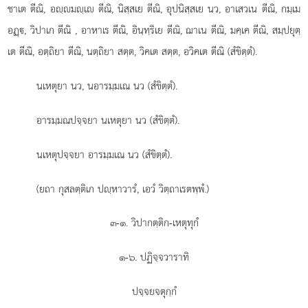
ชาเต ตีณิ, อฺมฺเ ตีณิ, นิสฺสเย ตีณิ, อุปนิสฺสเย นว, อาเสวเน ตีณิ, กมฺเม
อฏฺ, วิปาเก ตีณิ
, อาหาเร ตีณิ, อินฺทฺริเย ตีณิ, ฌาเน ตีณิ, มคฺเค ตีณิ, สมฺปยุตฺ
เต ตีณิ, อตฺถิยา ตีณิ, นตฺถิยา สตฺต, วิคเต สตฺต, อวิคเต ตีณิ (สํขิตฺตํ).
นเหตุยา นว, นอารมฺมเณ นว (สํขิตฺตํ).
อารมฺมณปจฺจยา นเหตุยา นว (สํขิตฺตํ).
นเหตุปจฺจยา อารมฺมเณ นว (สํขิตฺตํ).
(ยถา กุสลตฺติเก ปฺหาวารํ, เอวํ วิตฺถาเรตพฺพํ.)
๓-๑. วิปากตฺติก-เหตุทุกํ
๑-๖. ปฏิจฺจวาราทิ
ปจฺจยจตุกฺกํ