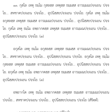
. กุสโล เหตุ ธมฺโม กุสลสฺส เหตุสฺส ธมฺมสฺส อารมฺมณปจฺจเยน ปจฺจ
๑๓
โย… สหชาตปจฺจเยน ปจฺจโย… อุปนิสฺสยปจฺจเยน ปจฺจโย. กุสโล เหตุ ธมฺโม
อกุสลสฺส เหตุสฺส ธมฺมสฺส อารมฺมณปจฺจเยน ปจฺจโย… อุปนิสฺสยปจฺจเยน ปจฺจ
โย. กุสโล
เหตุ
ธมฺโม อพฺยากตสฺส เหตุสฺส ธมฺมสฺส อารมฺมณปจฺจเยน ปจฺจโย…
อุปนิสฺสยปจฺจเยน ปจฺจโย. (๓)
อกุสโล เหตุ ธมฺโม อกุสลสฺส เหตุสฺส ธมฺมสฺส อารมฺมณปจฺจเยน ปจฺจ
โย… สหชาตปจฺจเยน ปจฺจโย… อุปนิสฺสยปจฺจเยน ปจฺจโย. อกุสโล เหตุ ธมฺโม
กุสลสฺส เหตุสฺส ธมฺมสฺส อารมฺมณปจฺจเยน ปจฺจโย… อุปนิสฺสยปจฺจเยน ปจฺจ
โย. อกุสโล เหตุ ธมฺโม อพฺยากตสฺส เหตุสฺส ธมฺมสฺส อารมฺมณปจฺจเยน ปจฺจโย…
อุปนิสฺสยปจฺจเยน ปจฺจโย. (๓)
อพฺยากโต เหตุ ธมฺโม อพฺยากตสฺส เหตุสฺส ธมฺมสฺส อารมฺมณปจฺจเยน
ปจฺจโย… สหชาตปจฺจเยน ปจฺจโย… อุปนิสฺสยปจฺจเยน ปจฺจโย (สํขิตฺตํ).