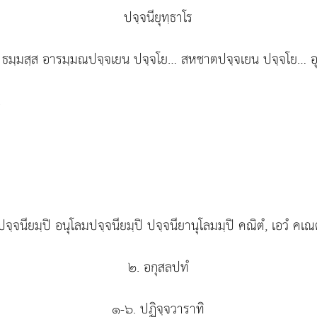
ปจฺจนียุทฺธาโร
สฺส ธมฺมสฺส อารมฺมณปจฺจเยน ปจฺจโย… สหชาตปจฺจเยน ปจฺจโย… อุ
.
จฺจนียมฺปิ อนุโลมปจฺจนียมฺปิ ปจฺจนียานุโลมมฺปิ คณิตํ, เอวํ คเณต
๒. อกุสลปทํ
๑-๖. ปฏิจฺจวาราทิ