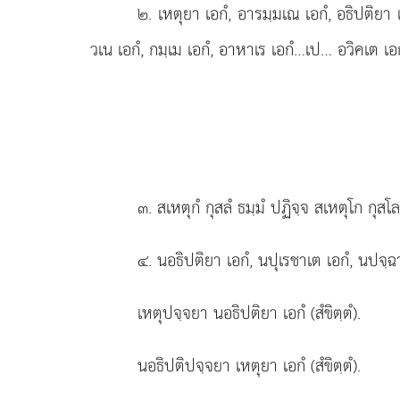
๒
. เหตุยา เอกํ, อารมฺมเณ เอกํ, อธิปติยา เ
วเน เอกํ, กมฺเม เอกํ, อาหาเร เอกํ…เป… อวิคเต เอกํ 
๓
. สเหตุกํ กุสลํ ธมฺมํ ปฏิจฺจ สเหตุโก กุสโล
๔
. นอธิปติยา เอกํ, นปุเรชาเต เอกํ, นปจฺฉาช
เหตุปจฺจยา นอธิปติยา เอกํ (สํขิตฺตํ).
นอธิปติปจฺจยา เหตุยา เอกํ (สํขิตฺตํ).