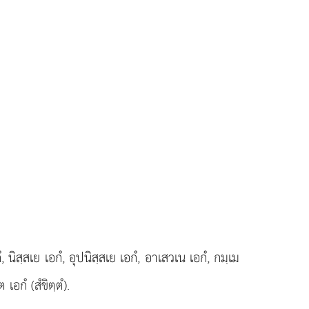
นิสฺสเย เอกํ, อุปนิสฺสเย เอกํ, อาเสวเน เอกํ, กมฺเม
เอกํ (สํขิตฺตํ).