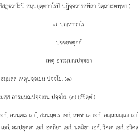
ํสฏฺวาโรปิ สมฺปยุตฺตวาโรปิ ปฏิจฺจวารสทิสา วิตฺถาเรตพฺพา.)
๗. ปฺหาวาโร
ปจฺจยจตุกฺกํ
เหตุ-อารมฺมณปจฺจยา
 ธมฺมสฺส เหตุปจฺจเยน ปจฺจโย. (๑)
ฺมสฺส อารมฺมณปจฺจเยน ปจฺจโย. (๑) (สํขิตฺตํ.)
 เอกํ, อนนฺตเร
เอกํ, สมนนฺตเร เอกํ, สหชาเต เอกํ, อฺมฺเ เอกํ, 
เอกํ, สมฺปยุตฺเต เอกํ, อตฺถิยา เอกํ, นตฺถิยา เอกํ, วิคเต เอกํ, อวิคเต 