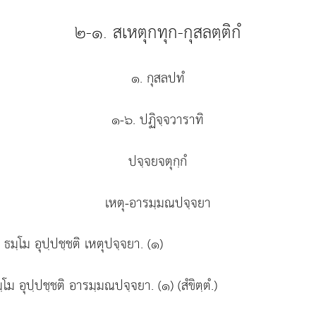
๒-๑. สเหตุกทุก-กุสลตฺติกํ
๑. กุสลปทํ
๑-๖. ปฏิจฺจวาราทิ
ปจฺจยจตุกฺกํ
เหตุ-อารมฺมณปจฺจยา
ล ธมฺโม อุปฺปชฺชติ เหตุปจฺจยา. (๑)
มฺโม อุปฺปชฺชติ
อารมฺมณปจฺจยา. (๑) (สํขิตฺตํ.)