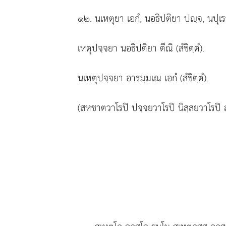
๑๒
. นเหตุยา เอกํ, นอธิปติยา ปฺจ, นปุเ
เหตุปจฺจยา นอธิปติยา ตีณิ (สํขิตฺตํ).
นเหตุปจฺจยา อารมฺมเณ เอกํ (สํขิตฺตํ).
(สหชาตวาโรปิ ปจฺจยวาโรปิ นิสฺสยวาโรปิ ส