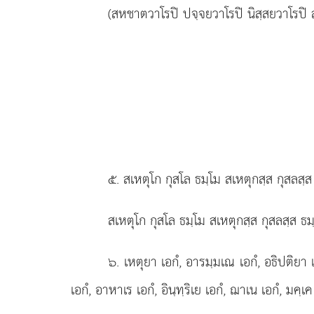
(สหชาตวาโรปิ ปจฺจยวาโรปิ นิสฺสยวาโรปิ ส
๕
. สเหตุโก
กุสโล ธมฺโม สเหตุกสฺส กุสลสฺส
สเหตุโก
กุสโล ธมฺโม สเหตุกสฺส กุสลสฺส ธม
๖
. เหตุยา เอกํ, อารมฺมเณ เอกํ, อธิปติยา
เอกํ, อาหาเร เอกํ, อินฺทฺริเย เอกํ, ฌาเน เอกํ, มคฺเค 