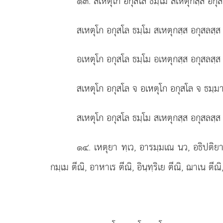
๑๓
. สเหตุโก
อกุสโล ธมฺโม สเหตุกสฺส อกุส
สเหตุโก อกุสโล ธมฺโม สเหตุกสฺส อกุสลสฺ
อเหตุโก อกุสโล ธมฺโม อเหตุกสฺส อกุสลสฺ
สเหตุโก อกุสโล จ อเหตุโก อกุสโล จ ธมฺม
สเหตุโก อกุสโล ธมฺโม สเหตุกสฺส อกุสลสฺส 
๑๔
. เหตุยา ทฺเว, อารมฺมเณ นว, อธิปต
กมฺเม ตีณิ, อาหาเร ตีณิ, อินฺทฺริเย ตีณิ, ฌาเน ตีณ