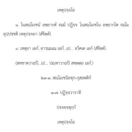
เหตุปจฺจโย
. โนสฺโชนํ อพฺยากตํ ธมฺมํ ปฏิจฺจ โนสฺโชโน อพฺยากโต ธมฺโม
๘
อุปฺปชฺชติ เหตุปจฺจยา (สํขิตฺตํ).
. เหตุยา
เอกํ, อารมฺมเณ เอกํ…เป… อวิคเต เอกํ (สํขิตฺตํ).
๙
(สหชาตวาเรปิ…เป… ปฺหาวาเรปิ สพฺพตฺถ เอกํ.)
๒๑-๑. สฺโชนิยทุก-กุสลตฺติกํ
๑-๗. ปฏิจฺจวาราทิ
ปจฺจยจตุกฺกํ
เหตุปจฺจโย