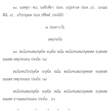
. นเหตุยา ทฺเว, นอธิปติยา ปฺจ, นปุเรชาเต ปฺจ…เป… นกมฺเม
๒๔
ตีณิ…เป… นวิปฺปยุตฺเต ปฺจ (สํขิตฺตํ, ปจฺจนียํ).
๗. ปฺหาวาโร
เหตุปจฺจโย
. สฺโชนสมฺปยุตฺโต อกุสโล ธมฺโม สฺโชนสมฺปยุตฺตสฺส อกุสลสฺส
๒๕
ธมฺมสฺส เหตุปจฺจเยน ปจฺจโย. (๑)
สฺโชนวิปฺปยุตฺโต อกุสโล ธมฺโม สฺโชนสมฺปยุตฺตสฺส อกุสลสฺส
ธมฺมสฺส เหตุปจฺจเยน ปจฺจโย. (๑)
สฺโชนสมฺปยุตฺโต อกุสโล ธมฺโม สฺโชนสมฺปยุตฺตสฺส อกุสลสฺส
ธมฺมสฺส อารมฺมณปจฺจเยน ปจฺจโย… นว.