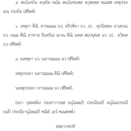
. สฺโชโน
อกุสโล ธมฺโม สฺโชนสฺส อกุสลสฺส ธมฺมสฺส เหตุปจฺจ
๕
เยน ปจฺจโย (สํขิตฺตํ).
. เหตุยา ตีณิ, อารมฺมเณ นว, อธิปติยา นว…เป… อุปนิสฺสเย อาเสวเน
๖
นว, กมฺเม ตีณิ, อาหาเร อินฺทฺริเย ฌาเน ตีณิ, มคฺเค สมฺปยุตฺเต นว…เป… อวิคเต
นว (สํขิตฺตํ).
. นเหตุยา นว, นอารมฺมเณ นว (สํขิตฺตํ).
๗
เหตุปจฺจยา นอารมฺมเณ ตีณิ (สํขิตฺตํ).
นเหตุปจฺจยา อารมฺมเณ นว (สํขิตฺตํ).
(ยถา กุสลตฺติเก ปฺหาวารสฺส อนุโลมมฺปิ ปจฺจนียมฺปิ อนุโลมปจฺจนี
ยมฺปิ ปจฺจนียานุโลมมฺปิ คณิตํ, เอวํ คเณตพฺพํ.)
อพฺยากตปทํ