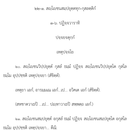
๒๒-๑. สฺโชนสมฺปยุตฺตทุก-กุสลตฺติกํ
๑-๖. ปฏิจฺจวาราทิ
ปจฺจยจตุกฺกํ
เหตุปจฺจโย
. สฺโชนวิปฺปยุตฺตํ กุสลํ ธมฺมํ ปฏิจฺจ สฺโชนวิปฺปยุตฺโต กุสโล
๒๐
ธมฺโม อุปฺปชฺชติ เหตุปจฺจยา (สํขิตฺตํ).
เหตุยา
เอกํ, อารมฺมเณ เอกํ…เป… อวิคเต เอกํ (สํขิตฺตํ).
(สหชาตวาเรปิ
…เป… ปฺหาวาเรปิ สพฺพตฺถ เอกํ.)
. สฺโชนสมฺปยุตฺตํ อกุสลํ ธมฺมํ ปฏิจฺจ สฺโชนสมฺปยุตฺโต อกุสโล
๒๑
ธมฺโม อุปฺปชฺชติ เหตุปจฺจยา… ตีณิ.