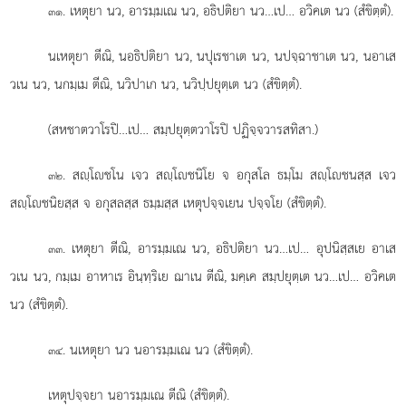
. เหตุยา นว, อารมฺมเณ นว, อธิปติยา นว…เป… อวิคเต
นว (สํขิตฺตํ).
๓๑
นเหตุยา ตีณิ, นอธิปติยา นว, นปุเรชาเต นว, นปจฺฉาชาเต นว, นอาเส
วเน นว, นกมฺเม ตีณิ, นวิปาเก นว, นวิปฺปยุตฺเต นว (สํขิตฺตํ).
(สหชาตวาโรปิ…เป… สมฺปยุตฺตวาโรปิ ปฏิจฺจวารสทิสา.)
. สฺโชโน
เจว สฺโชนิโย จ อกุสโล ธมฺโม สฺโชนสฺส เจว
๓๒
สฺโชนิยสฺส จ อกุสลสฺส ธมฺมสฺส เหตุปจฺจเยน ปจฺจโย (สํขิตฺตํ).
. เหตุยา ตีณิ, อารมฺมเณ นว, อธิปติยา นว…เป… อุปนิสฺสเย อาเส
๓๓
วเน นว, กมฺเม อาหาเร อินฺทฺริเย ฌาเน ตีณิ, มคฺเค สมฺปยุตฺเต นว…เป… อวิคเต
นว (สํขิตฺตํ).
. นเหตุยา นว นอารมฺมเณ นว (สํขิตฺตํ).
๓๔
เหตุปจฺจยา นอารมฺมเณ ตีณิ (สํขิตฺตํ).