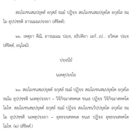
สฺโชนสมฺปยุตฺตํ อกุสลํ ธมฺมํ ปฏิจฺจ สฺโชนสมฺปยุตฺโต
อกุสโล ธมฺ
โม อุปฺปชฺชติ อารมฺมณปจฺจยา (สํขิตฺตํ).
. เหตุยา ตีณิ, อารมฺมเณ ปฺจ, อธิปติยา เอกํ…เป… อวิคเต ปฺจ
๒๒
(สํขิตฺตํ, อนุโลมํ).
ปจฺจนียํ
นเหตุปจฺจโย
. สฺโชนสมฺปยุตฺตํ อกุสลํ ธมฺมํ ปฏิจฺจ สฺโชนสมฺปยุตฺโต อกุสโล
๒๓
ธมฺโม อุปฺปชฺชติ นเหตุปจฺจยา – วิจิกิจฺฉาสหคเต ขนฺเธ ปฏิจฺจ วิจิกิจฺฉาสหคโต
โมโห. สฺโชนสมฺปยุตฺตํ อกุสลํ ธมฺมํ ปฏิจฺจ สฺโชนวิปฺปยุตฺโต อกุสโล ธมฺ
โม อุปฺปชฺชติ นเหตุปจฺจยา – อุทฺธจฺจสหคเต ขนฺเธ ปฏิจฺจ อุทฺธจฺจสหคโต
โมโห. (๒) (สํขิตฺตํ.)