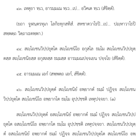
. เหตุยา
ทฺเว, อารมฺมเณ ทฺเว…เป… อวิคเต ทฺเว (สํขิตฺตํ).
๔๓
(ยถา จูฬนฺตรทุเก โลกิยทุกสทิสํ. สหชาตวาโรปิ…เป… ปฺหาวาโรปิ
สพฺพตฺถ วิตฺถาเรตพฺพา.)
. สฺโชนวิปฺปยุตฺโต สฺโชนิโย อกุสโล ธมฺโม สฺโชนวิปฺปยุตฺ
๔๔
ตสฺส สฺโชนิยสฺส อกุสลสฺส ธมฺมสฺส อารมฺมณปจฺจเยน ปจฺจโย (สํขิตฺตํ).
. อารมฺมเณ เอกํ (สพฺพตฺถ เอกํ, สํขิตฺตํ).
๔๕
. สฺโชนวิปฺปยุตฺตํ สฺโชนิยํ อพฺยากตํ ธมฺมํ ปฏิจฺจ สฺโชน
๔๖
วิปฺปยุตฺโต สฺโชนิโย อพฺยากโต ธมฺโม อุปฺปชฺชติ เหตุปจฺจยา. (๑)
สฺโชนวิปฺปยุตฺตํ อสฺโชนิยํ อพฺยากตํ ธมฺมํ ปฏิจฺจ สฺโชนวิปฺป
ยุตฺโต อสฺโชนิโย อพฺยากโต ธมฺโม อุปฺปชฺชติ เหตุปจฺจยา. สฺโชนวิปฺปยุตฺ
ตํ อสฺโชนิยํ อพฺยากตํ ธมฺมํ ปฏิจฺจ สฺโชนวิปฺปยุตฺโต สฺโชนิโย อพฺ