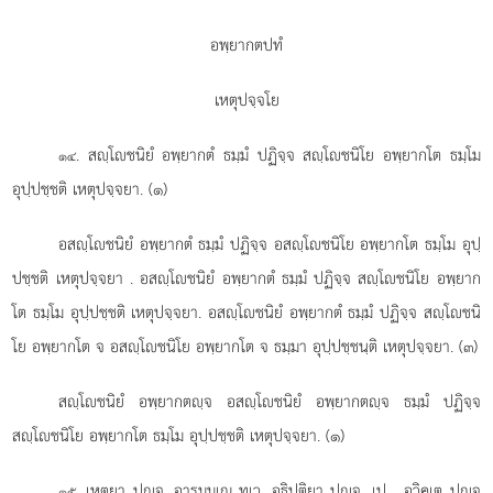
อพฺยากตปทํ
เหตุปจฺจโย
. สฺโชนิยํ
อพฺยากตํ ธมฺมํ ปฏิจฺจ สฺโชนิโย อพฺยากโต ธมฺโม
๑๔
อุปฺปชฺชติ เหตุปจฺจยา. (๑)
อสฺโชนิยํ อพฺยากตํ ธมฺมํ ปฏิจฺจ อสฺโชนิโย อพฺยากโต ธมฺโม อุปฺ
ปชฺชติ เหตุปจฺจยา
. อสฺโชนิยํ อพฺยากตํ ธมฺมํ ปฏิจฺจ สฺโชนิโย อพฺยาก
โต ธมฺโม อุปฺปชฺชติ เหตุปจฺจยา. อสฺโชนิยํ อพฺยากตํ ธมฺมํ ปฏิจฺจ สฺโชนิ
โย อพฺยากโต จ อสฺโชนิโย อพฺยากโต จ ธมฺมา อุปฺปชฺชนฺติ เหตุปจฺจยา. (๓)
สฺโชนิยํ อพฺยากตฺจ อสฺโชนิยํ อพฺยากตฺจ ธมฺมํ ปฏิจฺจ
สฺโชนิโย อพฺยากโต ธมฺโม อุปฺปชฺชติ เหตุปจฺจยา. (๑)
. เหตุยา
ปฺจ, อารมฺมเณ ทฺเว, อธิปติยา ปฺจ…เป… อวิคเต ปฺจ
๑๕