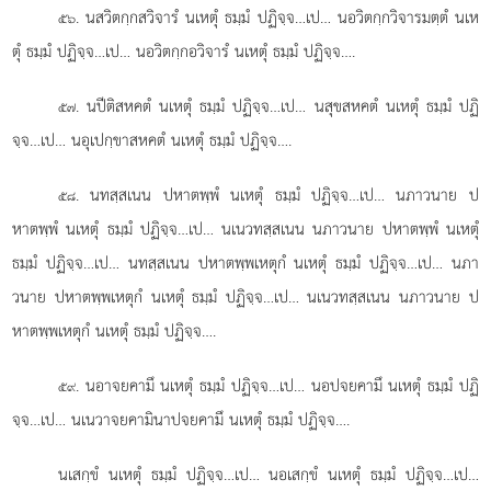
. นสวิตกฺกสวิจารํ นเหตุํ ธมฺมํ ปฏิจฺจ…เป… นอวิตกฺกวิจารมตฺตํ นเห
๕๖
ตุํ ธมฺมํ ปฏิจฺจ…เป… นอวิตกฺกอวิจารํ นเหตุํ ธมฺมํ ปฏิจฺจ….
. นปีติสหคตํ นเหตุํ ธมฺมํ ปฏิจฺจ…เป… นสุขสหคตํ นเหตุํ ธมฺมํ ปฏิ
๕๗
จฺจ…เป… นอุเปกฺขาสหคตํ นเหตุํ ธมฺมํ ปฏิจฺจ….
. นทสฺสเนน ปหาตพฺพํ นเหตุํ ธมฺมํ ปฏิจฺจ…เป… นภาวนาย ป
๕๘
หาตพฺพํ นเหตุํ ธมฺมํ ปฏิจฺจ…เป… นเนวทสฺสเนน นภาวนาย ปหาตพฺพํ นเหตุํ
ธมฺมํ ปฏิจฺจ…เป… นทสฺสเนน ปหาตพฺพเหตุกํ นเหตุํ ธมฺมํ ปฏิจฺจ…เป… นภา
วนาย ปหาตพฺพเหตุกํ นเหตุํ ธมฺมํ ปฏิจฺจ…เป… นเนวทสฺสเนน นภาวนาย ป
หาตพฺพเหตุกํ นเหตุํ ธมฺมํ ปฏิจฺจ….
. นอาจยคามึ
นเหตุํ ธมฺมํ ปฏิจฺจ…เป… นอปจยคามึ นเหตุํ ธมฺมํ ปฏิ
๕๙
จฺจ…เป… นเนวาจยคามินาปจยคามึ นเหตุํ ธมฺมํ ปฏิจฺจ….
นเสกฺขํ นเหตุํ ธมฺมํ ปฏิจฺจ…เป… นอเสกฺขํ นเหตุํ ธมฺมํ ปฏิจฺจ…เป…