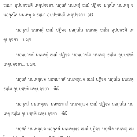
ธมฺมา อุปฺปชฺชนฺติ เหตุปจฺจยา. นกุสลํ นนเหตุํ ธมฺมํ ปฏิจฺจ นกุสโล นนเหตุ จ
นอกุสโล นนเหตุ จ ธมฺมา อุปฺปชฺชนฺติ เหตุปจฺจยา. (๕)
นอกุสลํ นนเหตุํ ธมฺมํ ปฏิจฺจ นอกุสโล นนเหตุ ธมฺโม อุปฺปชฺชติ เห
ตุปจฺจยา… ปฺจ.
นอพฺยากตํ นนเหตุํ ธมฺมํ ปฏิจฺจ นอพฺยากโต นนเหตุ ธมฺโม อุปฺปชฺชติ
เหตุปจฺจยา… ปฺจ.
นกุสลํ นนเหตุฺจ นอพฺยากตํ นนเหตุฺจ ธมฺมํ ปฏิจฺจ นกุสโล นนเหตุ
ธมฺโม อุปฺปชฺชติ เหตุปจฺจยา… ตีณิ.
นอกุสลํ นนเหตุฺจ นอพฺยากตํ นนเหตุฺจ ธมฺมํ ปฏิจฺจ นอกุสโล นน
เหตุ ธมฺโม อุปฺปชฺชติ เหตุปจฺจยา… ตีณิ.
นกุสลํ นนเหตุฺจ นอกุสลํ นนเหตุฺจ ธมฺมํ ปฏิจฺจ นกุสโล นนเหตุ ธมฺ