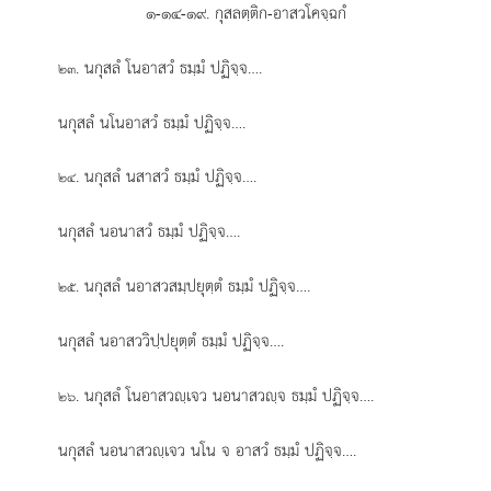
๑-๑๔-๑๙. กุสลตฺติก-อาสวโคจฺฉกํ
. นกุสลํ
โนอาสวํ ธมฺมํ ปฏิจฺจ….
๒๓
นกุสลํ นโนอาสวํ ธมฺมํ ปฏิจฺจ….
. นกุสลํ
นสาสวํ ธมฺมํ ปฏิจฺจ….
๒๔
นกุสลํ นอนาสวํ ธมฺมํ ปฏิจฺจ….
. นกุสลํ นอาสวสมฺปยุตฺตํ ธมฺมํ ปฏิจฺจ….
๒๕
นกุสลํ นอาสววิปฺปยุตฺตํ ธมฺมํ ปฏิจฺจ….
. นกุสลํ โนอาสวฺเจว นอนาสวฺจ ธมฺมํ ปฏิจฺจ….
๒๖
นกุสลํ นอนาสวฺเจว นโน จ อาสวํ ธมฺมํ ปฏิจฺจ….