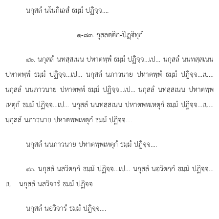
นกุสลํ นโนกิเลสํ ธมฺมํ ปฏิจฺจ….
๑-๘๓. กุสลตฺติก-ปิฏฺิทุกํ
. นกุสลํ
นทสฺสเนน ปหาตพฺพํ ธมฺมํ ปฏิจฺจ…เป… นกุสลํ นนทสฺสเนน
๔๒
ปหาตพฺพํ ธมฺมํ ปฏิจฺจ…เป… นกุสลํ นภาวนาย ปหาตพฺพํ ธมฺมํ ปฏิจฺจ…เป…
นกุสลํ นนภาวนาย ปหาตพฺพํ ธมฺมํ ปฏิจฺจ…เป… นกุสลํ นทสฺสเนน ปหาตพฺพ
เหตุกํ ธมฺมํ ปฏิจฺจ…เป… นกุสลํ นนทสฺสเนน ปหาตพฺพเหตุกํ ธมฺมํ ปฏิจฺจ…เป…
นกุสลํ นภาวนาย ปหาตพฺพเหตุกํ ธมฺมํ ปฏิจฺจ….
นกุสลํ นนภาวนาย ปหาตพฺพเหตุกํ ธมฺมํ ปฏิจฺจ….
. นกุสลํ นสวิตกฺกํ ธมฺมํ ปฏิจฺจ…เป… นกุสลํ นอวิตกฺกํ ธมฺมํ ปฏิจฺจ…
๔๓
เป… นกุสลํ นสวิจารํ ธมฺมํ ปฏิจฺจ….
นกุสลํ นอวิจารํ ธมฺมํ ปฏิจฺจ….