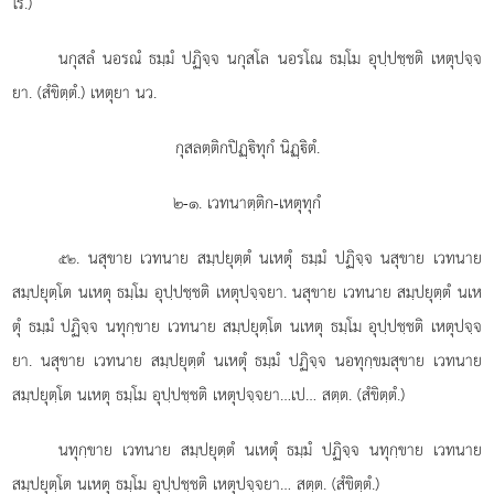
โร.)
นกุสลํ นอรณํ ธมฺมํ ปฏิจฺจ นกุสโล นอรโณ ธมฺโม อุปฺปชฺชติ เหตุปจฺจ
ยา. (สํขิตฺตํ.) เหตุยา
นว.
กุสลตฺติกปิฏฺิทุกํ นิฏฺิตํ.
๒-๑. เวทนาตฺติก-เหตุทุกํ
. นสุขาย เวทนาย สมฺปยุตฺตํ นเหตุํ ธมฺมํ ปฏิจฺจ นสุขาย เวทนาย
๕๒
สมฺปยุตฺโต นเหตุ ธมฺโม อุปฺปชฺชติ เหตุปจฺจยา. นสุขาย เวทนาย สมฺปยุตฺตํ นเห
ตุํ ธมฺมํ ปฏิจฺจ นทุกฺขาย เวทนาย สมฺปยุตฺโต นเหตุ ธมฺโม อุปฺปชฺชติ เหตุปจฺจ
ยา. นสุขาย เวทนาย สมฺปยุตฺตํ นเหตุํ ธมฺมํ ปฏิจฺจ นอทุกฺขมสุขาย เวทนาย
สมฺปยุตฺโต นเหตุ ธมฺโม อุปฺปชฺชติ เหตุปจฺจยา…เป… สตฺต. (สํขิตฺตํ.)
นทุกฺขาย เวทนาย สมฺปยุตฺตํ นเหตุํ ธมฺมํ ปฏิจฺจ นทุกฺขาย เวทนาย
สมฺปยุตฺโต นเหตุ ธมฺโม อุปฺปชฺชติ เหตุปจฺจยา… สตฺต. (สํขิตฺตํ.)