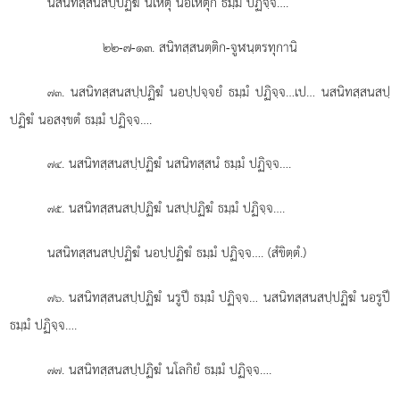
นสนิทสฺสนสปฺปฏิฆํ นเหตุํ นอเหตุกํ ธมฺมํ ปฏิจฺจ….
๒๒-๗-๑๓. สนิทสฺสนตฺติก-จูฬนฺตรทุกานิ
. นสนิทสฺสนสปฺปฏิฆํ นอปฺปจฺจยํ ธมฺมํ ปฏิจฺจ…เป… นสนิทสฺสนสปฺ
๗๓
ปฏิฆํ นอสงฺขตํ ธมฺมํ ปฏิจฺจ….
. นสนิทสฺสนสปฺปฏิฆํ นสนิทสฺสนํ
ธมฺมํ ปฏิจฺจ….
๗๔
. นสนิทสฺสนสปฺปฏิฆํ นสปฺปฏิฆํ ธมฺมํ ปฏิจฺจ….
๗๕
นสนิทสฺสนสปฺปฏิฆํ นอปฺปฏิฆํ ธมฺมํ ปฏิจฺจ…. (สํขิตฺตํ.)
. นสนิทสฺสนสปฺปฏิฆํ
นรูปึ ธมฺมํ ปฏิจฺจ… นสนิทสฺสนสปฺปฏิฆํ นอรูปึ
๗๖
ธมฺมํ ปฏิจฺจ….
. นสนิทสฺสนสปฺปฏิฆํ นโลกิยํ ธมฺมํ ปฏิจฺจ….
๗๗