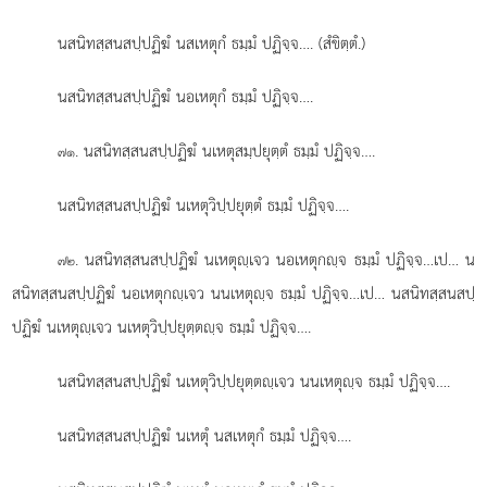
นสนิทสฺสนสปฺปฏิฆํ
นสเหตุกํ ธมฺมํ ปฏิจฺจ…. (สํขิตฺตํ.)
นสนิทสฺสนสปฺปฏิฆํ นอเหตุกํ ธมฺมํ ปฏิจฺจ….
. นสนิทสฺสนสปฺปฏิฆํ นเหตุสมฺปยุตฺตํ ธมฺมํ ปฏิจฺจ….
๗๑
นสนิทสฺสนสปฺปฏิฆํ นเหตุวิปฺปยุตฺตํ ธมฺมํ ปฏิจฺจ….
. นสนิทสฺสนสปฺปฏิฆํ นเหตุฺเจว นอเหตุกฺจ ธมฺมํ ปฏิจฺจ…เป… น
๗๒
สนิทสฺสนสปฺปฏิฆํ นอเหตุกฺเจว นนเหตุฺจ ธมฺมํ ปฏิจฺจ…เป… นสนิทสฺสนสปฺ
ปฏิฆํ นเหตุฺเจว นเหตุวิปฺปยุตฺตฺจ ธมฺมํ ปฏิจฺจ….
นสนิทสฺสนสปฺปฏิฆํ นเหตุวิปฺปยุตฺตฺเจว นนเหตุฺจ ธมฺมํ ปฏิจฺจ….
นสนิทสฺสนสปฺปฏิฆํ
นเหตุํ นสเหตุกํ ธมฺมํ ปฏิจฺจ….