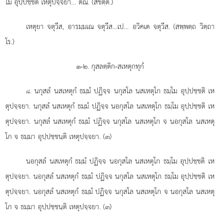
โม อุปฺปชฺชติ เหตุปจฺจยา… ตีณิ. (สํขิตฺตํ.)
เหตุยา จตุวีส, อารมฺมเณ จตุวีส…เป… อวิคเต จตุวีส. (สพฺพตฺถ วิตฺถา
โร.)
๑-๒. กุสลตฺติก-สเหตุกทุกํ
. นกุสลํ นสเหตุกํ ธมฺมํ ปฏิจฺจ นกุสโล นสเหตุโก ธมฺโม
อุปฺปชฺชติ เห
๘
ตุปจฺจยา. นกุสลํ นสเหตุกํ ธมฺมํ ปฏิจฺจ นอกุสโล นสเหตุโก ธมฺโม อุปฺปชฺชติ เห
ตุปจฺจยา. นกุสลํ นสเหตุกํ ธมฺมํ
ปฏิจฺจ นกุสโล นสเหตุโก จ นอกุสโล นสเหตุ
โก จ ธมฺมา อุปฺปชฺชนฺติ เหตุปจฺจยา. (๓)
นอกุสลํ
นสเหตุกํ ธมฺมํ ปฏิจฺจ นอกุสโล นสเหตุโก ธมฺโม อุปฺปชฺชติ เห
ตุปจฺจยา. นอกุสลํ นสเหตุกํ ธมฺมํ ปฏิจฺจ นกุสโล นสเหตุโก ธมฺโม อุปฺปชฺชติ เห
ตุปจฺจยา. นอกุสลํ นสเหตุกํ ธมฺมํ ปฏิจฺจ นกุสโล นสเหตุโก จ นอกุสโล นสเหตุ
โก จ ธมฺมา อุปฺปชฺชนฺติ เหตุปจฺจยา. (๓)