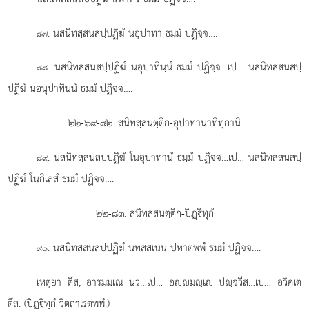
. นสนิทสฺสนสปฺปฏิฆํ นอุปาทา ธมฺมํ ปฏิจฺจ….
๘๗
. นสนิทสฺสนสปฺปฏิฆํ นอุปาทินฺนํ ธมฺมํ ปฏิจฺจ…เป… นสนิทสฺสนสปฺ
๘๘
ปฏิฆํ นอนุปาทินฺนํ ธมฺมํ ปฏิจฺจ….
๒๒-๖๙-๘๒. สนิทสฺสนตฺติก-อุปาทานาทิทุกานิ
. นสนิทสฺสนสปฺปฏิฆํ โนอุปาทานํ ธมฺมํ ปฏิจฺจ…เป… นสนิทสฺสนสปฺ
๘๙
ปฏิฆํ โนกิเลสํ ธมฺมํ ปฏิจฺจ….
๒๒-๘๓. สนิทสฺสนตฺติก-ปิฏฺิทุกํ
. นสนิทสฺสนสปฺปฏิฆํ นทสฺสเนน ปหาตพฺพํ ธมฺมํ ปฏิจฺจ….
๙๐
เหตุยา ตึส, อารมฺมเณ นว…เป… อฺมฺเ ปฺจวีส…เป… อวิคเต
ตึส. (ปิฏฺิทุกํ วิตฺถาเรตพฺพํ.)