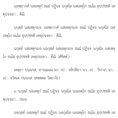
นอพฺยากตํ นสเหตุกํ ธมฺมํ ปฏิจฺจ นกุสโล นสเหตุโก ธมฺโม อุปฺปชฺชติ เห
ตุปจฺจยา… ตีณิ.
นกุสลํ นสเหตุกฺจ นอพฺยากตํ นสเหตุกฺจ ธมฺมํ ปฏิจฺจ นกุสโล นส
เหตุโก ธมฺโม อุปฺปชฺชติ เหตุปจฺจยา… ตีณิ.
นกุสลํ นสเหตุกฺจ นอกุสลํ นสเหตุกฺจ ธมฺมํ ปฏิจฺจ นกุสโล นสเหตุ
โก ธมฺโม อุปฺปชฺชติ เหตุปจฺจยา… ตีณิ. (สํขิตฺตํ.)
เหตุยา ปนฺนรส, อารมฺมเณ นว…เป… อธิปติยา นว…เป… วิปาเก นว…
เป… อวิคเต ปนฺนรส. (สพฺพตฺถ วิตฺถาโร.)
. นกุสลํ นอเหตุกํ ธมฺมํ ปฏิจฺจ นกุสโล นอเหตุโก ธมฺโม อุปฺปชฺชติ เห
๙
ตุปจฺจยา… ปฺจ.
นอกุสลํ นอเหตุกํ ธมฺมํ ปฏิจฺจ นอกุสโล นอเหตุโก ธมฺโม อุปฺปชฺชติ เห