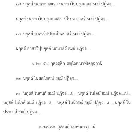
. นกุสลํ นอนาสวฺเจว นอาสววิปฺปยุตฺตฺจ ธมฺมํ ปฏิจฺจ….
๒๗
นกุสลํ นอาสววิปฺปยุตฺตฺเจว นโน จ อาสวํ ธมฺมํ ปฏิจฺจ….
. นกุสลํ อาสววิปฺปยุตฺตํ นสาสวํ ธมฺมํ ปฏิจฺจ….
๒๘
นกุสลํ อาสววิปฺปยุตฺตํ นอนาสวํ ธมฺมํ ปฏิจฺจ….
๑-๒๐-๕๔. กุสลตฺติก-สฺโชนาทิโคจฺฉกานิ
. นกุสลํ โนสฺโชนํ ธมฺมํ ปฏิจฺจ….
๒๙
. นกุสลํ โนคนฺถํ
ธมฺมํ ปฏิจฺจ…เป… นกุสลํ โนโอฆํ ธมฺมํ ปฏิจฺจ…เป…
๓๐
นกุสลํ โนโยคํ ธมฺมํ ปฏิจฺจ…เป… นกุสลํ โนนีวรณํ ธมฺมํ ปฏิจฺจ…เป… นกุสลํ โน
ปรามาสํ ธมฺมํ ปฏิจฺจ….
๑-๕๕-๖๘. กุสลตฺติก-มหนฺตรทุกานิ