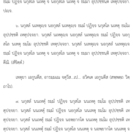
ธมฺมํ ปฏิจฺจ นกุสโล นเหตุ จ นอกุสโล นเหตุ จ ธมฺมา อุปฺปชฺชนฺติ เหตุปจฺจยา.
ปฺจ.
. นกุสลํ นเหตุฺจ นอกุสลํ นเหตุฺจ ธมฺมํ ปฏิจฺจ นกุสโล นเหตุ ธมฺโม
๖
อุปฺปชฺชติ เหตุปจฺจยา. นกุสลํ นเหตุฺจ นอกุสลํ นเหตุฺจ ธมฺมํ ปฏิจฺจ นอกุ
สโล นเหตุ ธมฺโม อุปฺปชฺชติ เหตุปจฺจยา. นกุสลํ นเหตุฺจ นอกุสลํ นเหตุฺจ
ธมฺมํ ปฏิจฺจ นกุสโล
นเหตุ จ นอกุสโล นเหตุ จ ธมฺมา อุปฺปชฺชนฺติ เหตุปจฺจยา.
ตีณิ. (สํขิตฺตํ.)
เหตุยา
เอกูนตึส, อารมฺมเณ จตุวีส…เป… อวิคเต เอกูนตึส (สพฺพตฺถ วิตฺ
ถาโร).
. นกุสลํ
นนเหตุํ ธมฺมํ ปฏิจฺจ นกุสโล นนเหตุ ธมฺโม อุปฺปชฺชติ เห
๗
ตุปจฺจยา. นกุสลํ นนเหตุํ ธมฺมํ ปฏิจฺจ นอกุสโล นนเหตุ ธมฺโม อุปฺปชฺชติ เห
ตุปจฺจยา. นกุสลํ นนเหตุํ ธมฺมํ ปฏิจฺจ นอพฺยากโต นนเหตุ ธมฺโม อุปฺปชฺชติ เห
ตุปจฺจยา. นกุสลํ นนเหตุํ ธมฺมํ ปฏิจฺจ นกุสโล นนเหตุ จ นอพฺยากโต นนเหตุ จ