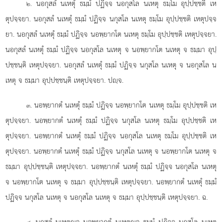
. นอกุสลํ นเหตุํ ธมฺมํ ปฏิจฺจ นอกุสโล นเหตุ ธมฺโม อุปฺปชฺชติ เห
๒
ตุปจฺจยา. นอกุสลํ นเหตุํ ธมฺมํ ปฏิจฺจ นกุสโล นเหตุ ธมฺโม อุปฺปชฺชติ เหตุปจฺจ
ยา. นอกุสลํ นเหตุํ ธมฺมํ ปฏิจฺจ นอพฺยากโต นเหตุ ธมฺโม อุปฺปชฺชติ เหตุปจฺจยา.
นอกุสลํ นเหตุํ ธมฺมํ ปฏิจฺจ นอกุสโล นเหตุ จ นอพฺยากโต นเหตุ จ ธมฺมา อุปฺ
ปชฺชนฺติ เหตุปจฺจยา. นอกุสลํ นเหตุํ ธมฺมํ ปฏิจฺจ นกุสโล นเหตุ จ นอกุสโล น
เหตุ จ ธมฺมา อุปฺปชฺชนฺติ เหตุปจฺจยา. ปฺจ.
. นอพฺยากตํ
นเหตุํ ธมฺมํ ปฏิจฺจ นอพฺยากโต นเหตุ ธมฺโม อุปฺปชฺชติ เห
๓
ตุปจฺจยา. นอพฺยากตํ นเหตุํ ธมฺมํ ปฏิจฺจ นกุสโล นเหตุ ธมฺโม อุปฺปชฺชติ เห
ตุปจฺจยา. นอพฺยากตํ นเหตุํ ธมฺมํ ปฏิจฺจ นอกุสโล นเหตุ ธมฺโม อุปฺปชฺชติ เห
ตุปจฺจยา. นอพฺยากตํ นเหตุํ ธมฺมํ ปฏิจฺจ นกุสโล นเหตุ จ นอพฺยากโต นเหตุ จ
ธมฺมา อุปฺปชฺชนฺติ เหตุปจฺจยา. นอพฺยากตํ นเหตุํ ธมฺมํ ปฏิจฺจ นอกุสโล นเหตุ
จ นอพฺยากโต นเหตุ จ ธมฺมา อุปฺปชฺชนฺติ เหตุปจฺจยา. นอพฺยากตํ นเหตุํ ธมฺมํ
ปฏิจฺจ นกุสโล นเหตุ จ นอกุสโล นเหตุ จ ธมฺมา อุปฺปชฺชนฺติ เหตุปจฺจยา. ฉ.
. นกุสลํ
นเหตุฺจ นอพฺยากตํ นเหตุฺจ ธมฺมํ ปฏิจฺจ นกุสโล นเหตุ