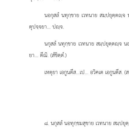
นอกุสลํ นทุกฺขาย เวทนาย สมฺปยุตฺตฺจ 
ตุปจฺจยา… ปฺจ.
นกุสลํ นทุกฺขาย เวทนาย สมฺปยุตฺตฺจ นอก
ยา… ตีณิ. (สํขิตฺตํ.)
เหตุยา เอกูนตึส…เป… อวิคเต เอกูนตึส. (สพ
๘
. นกุสลํ
นอทุกฺขมสุขาย เวทนาย สมฺปยุตฺต