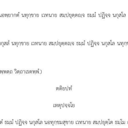
นอพฺยากตํ นทุกฺขาย เวทนาย สมฺปยุตฺตฺจ ธมฺมํ ปฏิจฺจ นกุสโ
ุสลํ นทุกฺขาย เวทนาย สมฺปยุตฺตฺจ ธมฺมํ ปฏิจฺจ นกุสโล นทุกฺ
ฺพตฺถ วิตฺถาเรตพฺพํ.)
ตติยปทํ
เหตุปจฺจโย
ํ ธมฺมํ ปฏิจฺจ นกุสโล นอทุกฺขมสุขาย เวทนาย สมฺปยุตฺโต ธมฺโม 