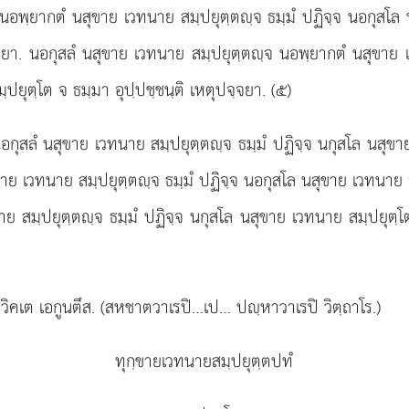
 นอพฺยากตํ นสุขาย เวทนาย สมฺปยุตฺตฺจ ธมฺมํ ปฏิจฺจ นอกุสโ
ฺจยา. นอกุสลํ นสุขาย เวทนาย สมฺปยุตฺตฺจ นอพฺยากตํ นสุขาย 
ยุตฺโต จ ธมฺมา อุปฺปชฺชนฺติ เหตุปจฺจยา. (๕)
อกุสลํ นสุขาย เวทนาย สมฺปยุตฺตฺจ ธมฺมํ ปฏิจฺจ นกุสโล นสุขาย
าย เวทนาย สมฺปยุตฺตฺจ ธมฺมํ ปฏิจฺจ นอกุสโล นสุขาย เวทนาย สมฺ
ย สมฺปยุตฺตฺจ ธมฺมํ ปฏิจฺจ นกุสโล นสุขาย เวทนาย สมฺปยุตฺ
วิคเต เอกูนตึส. (สหชาตวาเรปิ…เป… ปฺหาวาเรปิ วิตฺถาโร.)
ทุกฺขายเวทนายสมฺปยุตฺตปทํ