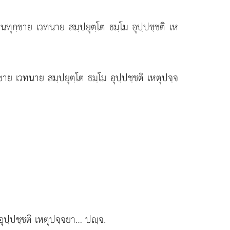
ล นทุกฺขาย เวทนาย สมฺปยุตฺโต
ธมฺโม อุปฺปชฺชติ เห
ขาย เวทนาย สมฺปยุตฺโต ธมฺโม อุปฺปชฺชติ เหตุปจฺจ
อุปฺปชฺชติ เหตุปจฺจยา… ปฺจ.