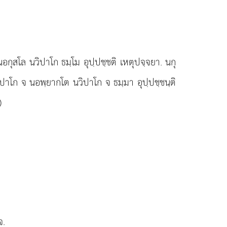
 นอกุสโล นวิปาโก ธมฺโม อุปฺปชฺชติ เหตุปจฺจยา. นกุ
นวิปาโก จ นอพฺยากโต นวิปาโก จ ธมฺมา อุปฺปชฺชนฺติ
)
.
จ.