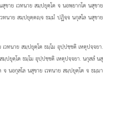
ล นสุขาย เวทนาย สมฺปยุตฺโต จ นอพฺยากโต นสุขาย
เวทนาย สมฺปยุตฺตฺจ ธมฺมํ ปฏิจฺจ นกุสโล นสุขาย
 เวทนาย สมฺปยุตฺโต ธมฺโม อุปฺปชฺชติ เหตุปจฺจยา.
ปยุตฺโต ธมฺโม อุปฺปชฺชติ เหตุปจฺจยา. นกุสลํ นสุ
โต จ นอกุสโล นสุขาย เวทนาย สมฺปยุตฺโต จ ธมฺมา