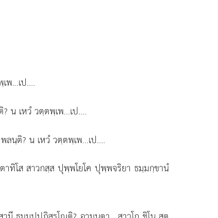
พฺเพ…เป….
? น เหวํ วตฺตพฺเพ…เป….
พลนฺติ? น เหวํ วตฺตพฺเพ…เป….
าทิโส สาวกสฺส ปุพฺพโยโค ปุพฺพจริยา ธมฺมกฺขานํ
ฺสามี ธมฺมปฺปฏิสรโณติ? อามนฺตา
. สาวโก ชิโน สตฺ