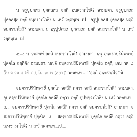
น อรูปูปคสฺส ปุคฺคลสฺส อตฺถิ อนฺตราภโวติ? อามนฺตา. อรูปูปคสฺส
ปุคฺคลสฺส อตฺถิ อนฺตราภโวติ? น เหวํ วตฺตพฺเพ…เป… อรูปูปคสฺส ปุคฺคลสฺส นตฺถิ
อนฺตราภโวติ? อามนฺตา. น อรูปูปคสฺส ปุคฺคลสฺส นตฺถิ อนฺตราภโวติ? น เหวํ
วตฺตพฺเพ…เป….
. น วตฺตพฺพํ อตฺถิ อนฺตราภโวติ? อามนฺตา. นนุ อนฺตราปรินิพฺพายี
๕๐๙
ปุคฺคโล อตฺถีติ? อามนฺตา. หฺจิ อนฺตราปรินิพฺพายี ปุคฺคโล อตฺถิ, เตน วต เร
[โน จ วต เร (สี. ก.), โน วต เร (สฺยา.)]
วตฺตพฺเพ – ‘‘อตฺถิ อนฺตราภโว’’ติ.
อนฺตราปรินิพฺพายี ปุคฺคโล อตฺถีติ กตฺวา อตฺถิ อนฺตราภโวติ? อามนฺตา.
อุปหจฺจปรินิพฺพายี ปุคฺคโล อตฺถีติ กตฺวา อตฺถิ อุปหจฺจภโวติ? น เหวํ วตฺตพฺเพ…
เป… อนฺตราปรินิพฺพายี ปุคฺคโล อตฺถีติ กตฺวา อตฺถิ อนฺตราภโวติ? อามนฺตา. อ
สงฺขารปรินิพฺพายี ปุคฺคโล…เป… สสงฺขารปรินิพฺพายี ปุคฺคโล อตฺถีติ กตฺวา อตฺถิ
สสงฺขารภโวติ? น เหวํ วตฺตพฺเพ…เป….