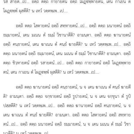
รสํ สายติ…เป… อตฺถิ ตตฺถ กายายตนํ อตฺถิ โผฏฺพฺพายตนํ, เตน กาเยน ตํ
โผฏฺพฺพํ ผุสตีติ? น เหวํ วตฺตพฺเพ…เป….
อตฺถิ ตตฺถ โสตายตนํ อตฺถิ สทฺทายตนํ…เป… อตฺถิ
ตตฺถ มนายตนํ อตฺถิ
ธมฺมายตนํ, เตน มเนน ตํ ธมฺมํ วิชานาตีติ? อามนฺตา. อตฺถิ ตตฺถ ฆานายตนํ
อตฺถิ คนฺธายตนํ, เตน ฆาเนน ตํ คนฺธํ ฆายตีติ? น เหวํ วตฺตพฺเพ…เป… อตฺถิ
ตตฺถ มนายตนํ อตฺถิ ธมฺมายตนํ, เตน มเนน ตํ ธมฺมํ วิชานาตีติ? อามนฺตา. อตฺถิ
ตตฺถ ชิวฺหายตนํ อตฺถิ รสายตนํ…เป… อตฺถิ ตตฺถ กายายตนํ อตฺถิ โผฏฺพฺพาย
ตนํ, เตน กาเยน ตํ โผฏฺพฺพํ ผุสตีติ? น เหวํ วตฺตพฺเพ…เป….
อตฺถิ
ตตฺถ ฆานายตนํ อตฺถิ คนฺธายตนํ, น จ เตน ฆาเนน ตํ คนฺธํ ฆายตี
ติ? อามนฺตา. อตฺถิ ตตฺถ จกฺขายตนํ อตฺถิ รูปายตนํ, น จ เตน จกฺขุนา ตํ รูปํ
ปสฺสตีติ? น
เหวํ วตฺตพฺเพ…เป… อตฺถิ ตตฺถ ฆานายตนํ อตฺถิ คนฺธายตนํ, น จ
เตน ฆาเนน ตํ คนฺธํ ฆายตีติ? อามนฺตา. อตฺถิ ตตฺถ โสตายตนํ อตฺถิ สทฺทาย
ตนํ…เป… อตฺถิ ตตฺถ มนายตนํ อตฺถิ ธมฺมายตนํ, น จ เตน มเนน ตํ ธมฺมํ วิชา
นาตีติ? น เหวํ วตฺตพฺเพ…เป….