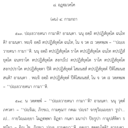
๘. อฏฺมวคฺโค
(๗๖) ๔. กามกถา
. ปฺเจวายตนา
กามาติ? อามนฺตา. นนุ อตฺถิ ตปฺปฏิสํยุตฺโต ฉนฺโท
๕๑๓
ติ? อามนฺตา. หฺจิ อตฺถิ ตปฺปฏิสํยุตฺโต ฉนฺโท, โน จ วต เร วตฺตพฺเพ – ‘‘ปฺเจ
วายตนา กามา’’ติ. นนุ อตฺถิ ตปฺปฏิสํยุตฺโต ราโค ตปฺปฏิสํยุตฺโต ฉนฺโท ตปฺปฏิสํ
ยุตฺโต ฉนฺทราโค ตปฺปฏิสํยุตฺโต สงฺกปฺโป ตปฺปฏิสํยุตฺโต ราโค ตปฺปฏิสํยุตฺโต
สงฺกปฺปราโค ตปฺปฏิสํยุตฺตา ปีติ ตปฺปฏิสํยุตฺตํ โสมนสฺสํ ตปฺปฏิสํยุตฺตํ ปีติโสมนสฺ
สนฺติ? อามนฺตา
. หฺจิ อตฺถิ ตปฺปฏิสํยุตฺตํ ปีติโสมนสฺสํ, โน จ วต เร วตฺตพฺเพ
– ‘‘ปฺเจวายตนา กามา’’ติ.
. น
วตฺตพฺพํ – ‘‘ปฺเจวายตนา กามา’’ติ? อามนฺตา. นนุ วุตฺตํ
๕๑๔
ภควตา – ‘‘ปฺจิเม, ภิกฺขเว, กามคุณา! กตเม ปฺจ? จกฺขุวิฺเยฺยา รูปา…
เป… กายวิฺเยฺยา โผฏฺพฺพา อิฏฺา กนฺตา มนาปา ปิยรูปา กามูปสํหิตา ร
ชนียา – อิเม โข, ภิกฺขเว, ปฺจ กามคุณา’’ติ. อตฺเถว สุตฺตนฺโตติ? อามนฺตา.