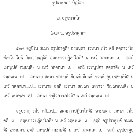
รูปธาตุกถา นิฏฺิตา.
๘. อฏฺมวคฺโค
(๗๘) ๖. อรูปธาตุกถา
. อรูปิโน
ธมฺมา อรูปธาตูติ? อามนฺตา. เวทนา ภโว คติ สตฺตาวาโส
๕๑๗
สํสาโร โยนิ วิฺาณฏฺิติ อตฺตภาวปฏิลาโภติ? น
เหวํ วตฺตพฺเพ…เป… อตฺถิ
เวทนูปคํ กมฺมนฺติ? น เหวํ วตฺตพฺเพ…เป… อตฺถิ เวทนูปคา สตฺตาติ? น เหวํ
วตฺตพฺเพ…เป… เวทนาย สตฺตา ชายนฺติ ชียนฺติ มียนฺติ จวนฺติ อุปปชฺชนฺตีติ? น
เหวํ วตฺตพฺเพ…เป… เวทนาย อตฺถิ เวทนา สฺา สงฺขารา วิฺาณนฺติ? น
เหวํ วตฺตพฺเพ…เป… เวทนา จตุโวการภโวติ? น เหวํ วตฺตพฺเพ…เป….
อรูปธาตุ ภโว คติ…เป… อตฺตภาวปฏิลาโภติ? อามนฺตา. เวทนา
ภโว
คติ…เป… อตฺตภาวปฏิลาโภติ? น เหวํ วตฺตพฺเพ…เป… อตฺถิ อรูปธาตูปคํ กมฺมนฺ
ติ? อามนฺตา. อตฺถิ เวทนูปคํ กมฺมนฺติ? น เหวํ วตฺตพฺเพ…เป… อตฺถิ อรูปธาตูป