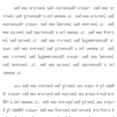
อตฺถิ ตตฺถ ฆานายตนํ, นตฺถิ คนฺธายตนนฺติ? อามนฺตา
. อตฺถิ ตตฺถ จกฺ
ขายตนํ, นตฺถิ รูปายตนนฺติ? น เหวํ วตฺตพฺเพ…เป… อตฺถิ ตตฺถ ฆานายตนํ, นตฺถิ
คนฺธายตนนฺติ? อามนฺตา. อตฺถิ ตตฺถ โสตายตนํ, นตฺถิ สทฺทายตนํ…เป… อตฺถิ
ตตฺถ มนายตนํ, นตฺถิ ธมฺมายตนนฺติ? น เหวํ วตฺตพฺเพ…เป… อตฺถิ ตตฺถ ชิวฺหาย
ตนํ, นตฺถิ รสายตนํ…เป… อตฺถิ ตตฺถ กายายตนํ, นตฺถิ โผฏฺพฺพายตนนฺติ? อา
มนฺตา. อตฺถิ ตตฺถ จกฺขายตนํ, นตฺถิ รูปายตนนฺติ? น เหวํ วตฺตพฺเพ…เป… อตฺถิ
ตตฺถ กายายตนํ, นตฺถิ โผฏฺพฺพายตนนฺติ? อามนฺตา. อตฺถิ ตตฺถ โสตายตนํ,
นตฺถิ สทฺทายตนํ
…เป… อตฺถิ ตตฺถ มนายตนํ, นตฺถิ ธมฺมายตนนฺติ? น เหวํ
วตฺตพฺเพ…เป….
. อตฺถิ ตตฺถ จกฺขายตนํ อตฺถิ รูปายตนํ, เตน จกฺขุนา ตํ รูปํ ปสฺสตี
๕๒๑
ติ? อามนฺตา. อตฺถิ ตตฺถ ฆานายตนํ อตฺถิ คนฺธายตนํ, เตน ฆาเนน ตํ คนฺธํ ฆาย
ตีติ? น เหวํ วตฺตพฺเพ…เป… อตฺถิ ตตฺถ จกฺขายตนํ อตฺถิ รูปายตนํ, เตน จกฺขุนา
ตํ รูปํ ปสฺสตีติ? อามนฺตา. อตฺถิ ตตฺถ ชิวฺหายตนํ อตฺถิ รสายตนํ, ตาย ชิวฺหาย ตํ