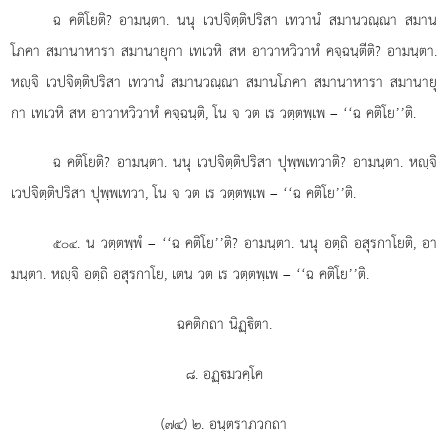
ฉ คติโยติ? อามนฺตา. นนุ เวปจิตฺติปริสา เทวานํ สมานวณฺณา สมาน
โภคา สมานาหารา สมานายุกา เทเวหิ สห อาวาหวิวาหํ คจฺฉนฺตีติ? อามนฺตา.
หฺจิ เวปจิตฺติปริสา
เทวานํ สมานวณฺณา สมานโภคา สมานาหารา สมานายุ
กา เทเวหิ สห อาวาหวิวาหํ คจฺฉนฺติ, โน จ วต เร วตฺตพฺเพ – ‘‘ฉ คติโย’’ติ.
ฉ คติโยติ? อามนฺตา. นนุ เวปจิตฺติปริสา ปุพฺพเทวาติ? อามนฺตา. หฺจิ
เวปจิตฺติปริสา ปุพฺพเทวา, โน จ วต เร วตฺตพฺเพ – ‘‘ฉ คติโย’’ติ.
. น วตฺตพฺพํ – ‘‘ฉ คติโย’’ติ? อามนฺตา. นนุ
อตฺถิ อสุรกาโยติ, อา
๕๐๔
มนฺตา. หฺจิ อตฺถิ อสุรกาโย, เตน วต เร วตฺตพฺเพ – ‘‘ฉ คติโย’’ติ.
ฉคติกถา นิฏฺิตา.
๘. อฏฺมวคฺโค
(๗๔) ๒. อนฺตราภวกถา