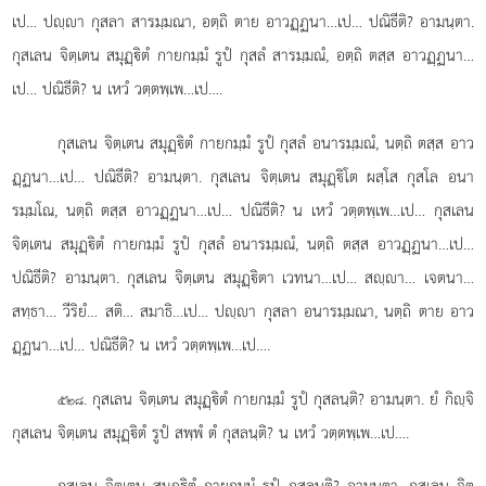
เป… ปฺา กุสลา สารมฺมณา, อตฺถิ ตาย อาวฏฺฏนา…เป… ปณิธีติ? อามนฺตา.
กุสเลน
จิตฺเตน สมุฏฺิตํ กายกมฺมํ รูปํ กุสลํ สารมฺมณํ, อตฺถิ ตสฺส อาวฏฺฏนา…
เป… ปณิธีติ? น เหวํ วตฺตพฺเพ…เป….
กุสเลน จิตฺเตน สมุฏฺิตํ กายกมฺมํ รูปํ กุสลํ อนารมฺมณํ, นตฺถิ ตสฺส อาว
ฏฺฏนา…เป… ปณิธีติ? อามนฺตา. กุสเลน
จิตฺเตน สมุฏฺิโต ผสฺโส กุสโล อนา
รมฺมโณ, นตฺถิ ตสฺส อาวฏฺฏนา…เป… ปณิธีติ? น เหวํ วตฺตพฺเพ…เป… กุสเลน
จิตฺเตน สมุฏฺิตํ กายกมฺมํ รูปํ กุสลํ อนารมฺมณํ, นตฺถิ ตสฺส อาวฏฺฏนา…เป…
ปณิธีติ? อามนฺตา. กุสเลน จิตฺเตน สมุฏฺิตา เวทนา…เป… สฺา… เจตนา…
สทฺธา… วีริยํ… สติ… สมาธิ…เป… ปฺา กุสลา อนารมฺมณา, นตฺถิ ตาย อาว
ฏฺฏนา…เป… ปณิธีติ? น เหวํ วตฺตพฺเพ…เป….
. กุสเลน จิตฺเตน สมุฏฺิตํ กายกมฺมํ รูปํ กุสลนฺติ? อามนฺตา. ยํ กิฺจิ
๕๒๘
กุสเลน จิตฺเตน สมุฏฺิตํ รูปํ สพฺพํ ตํ กุสลนฺติ? น เหวํ วตฺตพฺเพ…เป….
กุสเลน
จิตฺเตน สมุฏฺิตํ กายกมฺมํ รูปํ กุสลนฺติ? อามนฺตา. กุสเลน จิตฺ