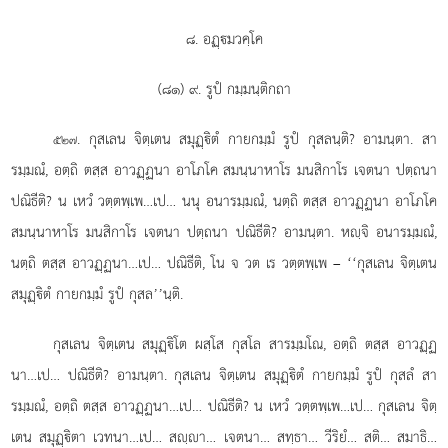
๘. อฏฺมวคฺโค
(๘๑) ๙. รูปํ กมฺมนฺติกถา
. กุสเลน
จิตฺเตน สมุฏฺิตํ กายกมฺมํ รูปํ กุสลนฺติ? อามนฺตา. สา
๕๒๗
รมฺมณํ, อตฺถิ ตสฺส อาวฏฺฏนา อาโภโค สมนฺนาหาโร มนสิกาโร เจตนา ปตฺถนา
ปณิธีติ? น เหวํ วตฺตพฺเพ…เป… นนุ อนารมฺมณํ, นตฺถิ ตสฺส อาวฏฺฏนา อาโภโค
สมนฺนาหาโร มนสิกาโร เจตนา ปตฺถนา ปณิธีติ? อามนฺตา. หฺจิ อนารมฺมณํ,
นตฺถิ ตสฺส อาวฏฺฏนา…เป… ปณิธีติ, โน จ วต เร วตฺตพฺเพ – ‘‘กุสเลน จิตฺเตน
สมุฏฺิตํ กายกมฺมํ รูปํ กุสล’’นฺติ.
กุสเลน
จิตฺเตน สมุฏฺิโต ผสฺโส กุสโล สารมฺมโณ, อตฺถิ ตสฺส อาวฏฺฏ
นา…เป… ปณิธีติ? อามนฺตา. กุสเลน จิตฺเตน สมุฏฺิตํ กายกมฺมํ รูปํ กุสลํ สา
รมฺมณํ, อตฺถิ ตสฺส อาวฏฺฏนา…เป… ปณิธีติ? น เหวํ วตฺตพฺเพ…เป… กุสเลน จิตฺ
เตน สมุฏฺิตา เวทนา…เป… สฺา… เจตนา… สทฺธา… วีริยํ… สติ… สมาธิ…