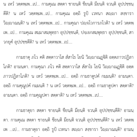
น เหวํ
วตฺตพฺเพ…เป… กามคุเณ สตฺตา ชายนฺติ ชียนฺติ มียนฺติ จวนฺติ อุปปชฺชนฺ
ตีติ? น
เหวํ วตฺตพฺเพ…เป… กามคุเณ อตฺถิ รูปํ เวทนา สฺา สงฺขารา
วิฺาณนฺติ? น เหวํ วตฺตพฺเพ…เป… กามคุณา ปฺจโวการภโวติ? น เหวํ วตฺตพฺ
เพ…เป… กามคุเณ สมฺมาสมฺพุทฺธา อุปฺปชฺชนฺติ, ปจฺเจกสมฺพุทฺธา อุปฺปชฺชนฺติ, สา
วกยุคํ อุปฺปชฺชตีติ? น เหวํ วตฺตพฺเพ…เป….
กามธาตุ ภโว คติ สตฺตาวาโส สํสาโร โยนิ วิฺาณฏฺิติ อตฺตภาวปฏิลา
โภติ? อามนฺตา. กามคุณา ภโว คติ สตฺตาวาโส สํสาโร โยนิ วิฺาณฏฺิติ อตฺต
ภาวปฏิลาโภติ? น เหวํ วตฺตพฺเพ…เป… อตฺถิ กามธาตูปคํ กมฺมนฺติ? อามนฺตา.
อตฺถิ กามคุณูปคํ กมฺมนฺติ
? น เหวํ วตฺตพฺเพ…เป… อตฺถิ กามธาตูปคา สตฺตาติ?
อามนฺตา. อตฺถิ กามคุณูปคา สตฺตาติ? น เหวํ วตฺตพฺเพ…เป….
กามธาตุยา สตฺตา ชายนฺติ ชียนฺติ มียนฺติ จวนฺติ อุปปชฺชนฺตีติ? อามนฺ
ตา. กามคุเณ สตฺตา
ชายนฺติ ชียนฺติ มียนฺติ จวนฺติ อุปปชฺชนฺตีติ? น เหวํ วตฺตพฺ
เพ …เป… กามธาตุยา อตฺถิ รูปํ เวทนา สฺา สงฺขารา วิฺาณนฺติ? อามนฺ