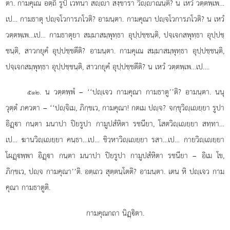
ตา. กามคุเณ อตฺถิ รูปํ เวทนา สฺา สงฺขารา วิฺาณนฺติ? น เหวํ วตฺตพฺเพ…
เป… กามธาตุ ปฺจโวการภโวติ? อามนฺตา. กามคุณา ปฺจโวการภโวติ? น
เหวํ
วตฺตพฺเพ…เป… กามธาตุยา สมฺมาสมฺพุทฺธา อุปฺปชฺชนฺติ, ปจฺเจกสพุทฺธา อุปฺปชฺ
ชนฺติ, สาวกยุคํ อุปฺปชฺชตีติ? อามนฺตา. กามคุเณ สมฺมาสมฺพุทฺธา อุปฺปชฺชนฺติ,
ปจฺเจกสมฺพุทฺธา อุปฺปชฺชนฺติ, สาวกยุคํ อุปฺปชฺชตีติ? น เหวํ วตฺตพฺเพ…เป….
. น วตฺตพฺพํ – ‘‘ปฺเจว กามคุณา กามธาตู’’ติ? อามนฺตา. นนุ
๕๑๒
วุตฺตํ ภควตา – ‘‘ปฺจิเม, ภิกฺขเว, กามคุณา! กตเม ปฺจ? จกฺขุวิฺเยฺยา รูปา
อิฏฺา กนฺตา มนาปา ปิยรูปา กามูปสํหิตา รชนียา, โสตวิฺเยฺยา สทฺทา…
เป… ฆานวิฺเยฺยา คนฺธา…เป… ชิวฺหาวิฺเยฺยา รสา…เป… กายวิฺเยฺยา
โผฏฺพฺพา อิฏฺา กนฺตา มนาปา ปิยรูปา กามูปสํหิตา รชนียา – อิเม โข,
ภิกฺขเว, ปฺจ กามคุณา’’ติ. อตฺเถว สุตฺตนฺโตติ? อามนฺตา. เตน หิ ปฺเจว กาม
คุณา กามธาตูติ.
กามคุณกถา นิฏฺิตา.