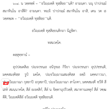
. น วตฺตพฺพํ – ‘‘อวิฺตฺติ ทุสฺสิลฺย’’นฺติ? อามนฺตา. นนุ ปาปกมฺมํ
๖๐๔
สมาทินฺโน อาสีติ? อามนฺตา. หฺจิ ปาปกมฺมํ สมาทินฺโน อาสิ, เตน วต เร
วตฺตพฺเพ – ‘‘อวิฺตฺติ ทุสฺสิลฺย’’นฺติ.
อวิฺตฺติ ทุสฺสิลฺยนฺติกถา นิฏฺิตา.
ทสมวคฺโค.
ตสฺสุทฺทานํ –
อุปปตฺเตสิเย
ปฺจกฺขนฺเธ อนิรุทฺเธ กิริยา ปฺจกฺขนฺธา อุปฺปชฺชนฺติ,
มคฺคสมงฺคิสฺส รูปํ มคฺโค, ปฺจวิฺาณสมงฺคิสฺส อตฺถิ มคฺคภาวนา,
📜
ปฺจวิฺาณา กุสลาปิ อกุสลาปิ, ปฺจวิฺาณา สาโภคา, มคฺคสมงฺคี ทฺวีหิ สี
เลหิ สมนฺนาคโต, สีลํ อเจตสิกํ, สีลํ น จิตฺตานุปริวตฺติ, สมาทานเหตุกํ สีลํ
วฑฺฒ
ตีติ, วิฺตฺติสีลํ อวิฺตฺติ ทุสฺสิลฺยนฺติ.