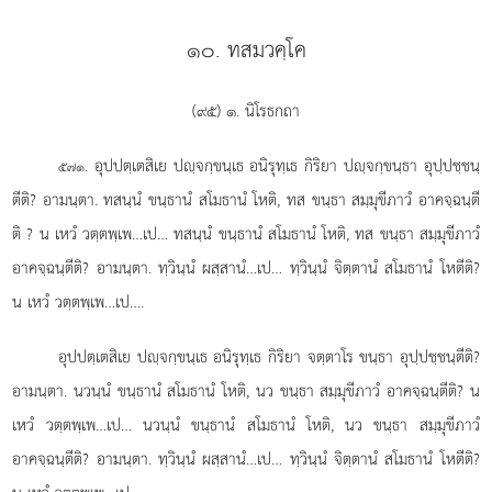
๑๐. ทสมวคฺโค
(๙๕) ๑. นิโรธกถา
. อุปปตฺเตสิเย
ปฺจกฺขนฺเธ อนิรุทฺเธ กิริยา ปฺจกฺขนฺธา อุปฺปชฺชนฺ
๕๗๑
ตีติ? อามนฺตา. ทสนฺนํ ขนฺธานํ สโมธานํ โหติ, ทส ขนฺธา สมฺมุขีภาวํ อาคจฺฉนฺตี
ติ
? น เหวํ วตฺตพฺเพ…เป… ทสนฺนํ ขนฺธานํ สโมธานํ โหติ, ทส ขนฺธา สมฺมุขีภาวํ
อาคจฺฉนฺตีติ? อามนฺตา. ทฺวินฺนํ ผสฺสานํ…เป… ทฺวินฺนํ จิตฺตานํ สโมธานํ โหตีติ?
น เหวํ วตฺตพฺเพ…เป….
อุปปตฺเตสิเย ปฺจกฺขนฺเธ อนิรุทฺเธ กิริยา จตฺตาโร ขนฺธา อุปฺปชฺชนฺตีติ?
อามนฺตา. นวนฺนํ ขนฺธานํ สโมธานํ โหติ, นว ขนฺธา สมฺมุขีภาวํ อาคจฺฉนฺตีติ? น
เหวํ วตฺตพฺเพ…เป… นวนฺนํ ขนฺธานํ สโมธานํ โหติ, นว ขนฺธา สมฺมุขีภาวํ
อาคจฺฉนฺตีติ? อามนฺตา. ทฺวินฺนํ ผสฺสานํ…เป… ทฺวินฺนํ จิตฺตานํ สโมธานํ โหตีติ?