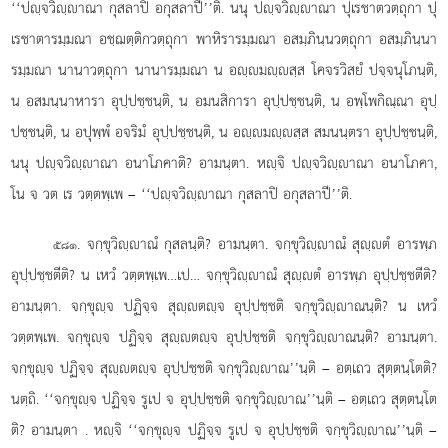
‘‘ปฺจวิฺาณา กุสลาปิ อกุสลาปี’’ติ. นนุ ปฺจวิฺาณา
ปุเรชาตวตฺถุกา ปุ
เรชาตารมฺมณา อชฺฌตฺติกวตฺถุกา พาหิรารมฺมณา อสมฺภินฺนวตฺถุกา อสมฺภินฺนา
รมฺมณา นานาวตฺถุกา นานารมฺมณา น อฺมฺสฺส โคจรวิสยํ ปจฺจนุโภนฺติ,
น อสมนฺนาหารา อุปฺปชฺชนฺติ, น อมนสิการา อุปฺปชฺชนฺติ, น อพฺโพกิณฺณา อุปฺ
ปชฺชนฺติ, น อปุพฺพํ อจริมํ อุปฺปชฺชนฺติ, น อฺมฺสฺส สมนนฺตรา อุปฺปชฺชนฺติ,
นนุ ปฺจวิฺาณา อนาโภคาติ? อามนฺตา. หฺจิ ปฺจวิฺาณา อนาโภคา,
โน จ วต เร วตฺตพฺเพ – ‘‘ปฺจวิฺาณา กุสลาปิ อกุสลาปี’’ติ.
. จกฺขุวิฺาณํ กุสลนฺติ? อามนฺตา. จกฺขุวิฺาณํ สุฺตํ อารพฺภ
๕๘๑
อุปฺปชฺชตีติ? น เหวํ วตฺตพฺเพ…เป… จกฺขุวิฺาณํ สุฺตํ อารพฺภ อุปฺปชฺชตีติ?
อามนฺตา. จกฺขุฺจ ปฏิจฺจ สุฺตฺจ อุปฺปชฺชติ จกฺขุวิฺาณนฺติ? น เหวํ
วตฺตพฺเพ. จกฺขุฺจ ปฏิจฺจ สุฺตฺจ อุปฺปชฺชติ จกฺขุวิฺาณนฺติ? อามนฺตา.
จกฺขุฺจ ปฏิจฺจ
สุฺตฺจ อุปฺปชฺชติ จกฺขุวิฺาณ’’นฺติ – อตฺเถว สุตฺตนฺโตติ?
นตฺถิ. ‘‘จกฺขุฺจ ปฏิจฺจ รูเป จ อุปฺปชฺชติ จกฺขุวิฺาณ’’นฺติ – อตฺเถว สุตฺตนฺโต
ติ? อามนฺตา
. หฺจิ ‘‘จกฺขุฺจ ปฏิจฺจ รูเป จ อุปฺปชฺชติ จกฺขุวิฺาณ’’นฺติ –