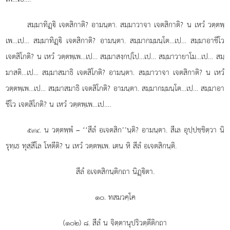
สมฺมาทิฏฺิ เจตสิกาติ? อามนฺตา. สมฺมาวาจา เจตสิกาติ? น เหวํ วตฺตพฺ
เพ…เป… สมฺมาทิฏฺิ เจตสิกาติ? อามนฺตา. สมฺมากมฺมนฺโต…เป… สมฺมาอาชีโว
เจตสิโกติ? น
เหวํ วตฺตพฺเพ…เป… สมฺมาสงฺกปฺโป…เป… สมฺมาวายาโม…เป… สมฺ
มาสติ…เป… สมฺมาสมาธิ เจตสิโกติ? อามนฺตา. สมฺมาวาจา เจตสิกาติ? น เหวํ
วตฺตพฺเพ…เป… สมฺมาสมาธิ เจตสิโกติ? อามนฺตา. สมฺมากมฺมนฺโต…เป… สมฺมาอา
ชีโว เจตสิโกติ? น เหวํ วตฺตพฺเพ…เป….
. น วตฺตพฺพํ – ‘‘สีลํ อเจตสิก’’นฺติ? อามนฺตา. สีเล อุปฺปชฺชิตฺวา นิ
๕๙๔
รุทฺเธ ทุสฺสีโล โหตีติ? น เหวํ วตฺตพฺเพ. เตน หิ สีลํ อเจตสิกนฺติ.
สีลํ อเจตสิกนฺติกถา นิฏฺิตา.
๑๐. ทสมวคฺโค
(๑๐๒) ๘. สีลํ น จิตฺตานุปริวตฺตีติกถา