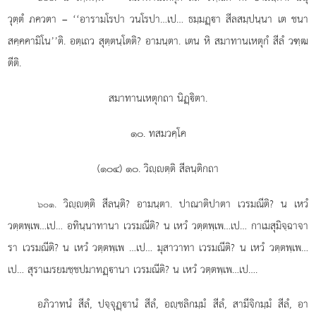
วุตฺตํ ภควตา – ‘‘อารามโรปา วนโรปา…เป… ธมฺมฏฺา สีลสมฺปนฺนา เต ชนา
สคฺคคามิโน’’ติ. อตฺเถว สุตฺตนฺโตติ? อามนฺตา. เตน หิ สมาทานเหตุกํ สีลํ วฑฺฒ
ตีติ.
สมาทานเหตุกถา นิฏฺิตา.
๑๐. ทสมวคฺโค
(๑๐๔) ๑๐. วิฺตฺติ สีลนฺติกถา
. วิฺตฺติ สีลนฺติ? อามนฺตา. ปาณาติปาตา เวรมณีติ? น เหวํ
๖๐๑
วตฺตพฺเพ…เป… อทินฺนาทานา เวรมณีติ? น เหวํ วตฺตพฺเพ…เป… กาเมสุมิจฺฉาจา
รา เวรมณีติ? น เหวํ วตฺตพฺเพ
…เป… มุสาวาทา เวรมณีติ? น เหวํ วตฺตพฺเพ…
เป… สุราเมรยมชฺชปมาทฏฺานา เวรมณีติ? น เหวํ วตฺตพฺเพ…เป….
อภิวาทนํ สีลํ, ปจฺจุฏฺานํ สีลํ, อฺชลิกมฺมํ สีลํ, สามีจิกมฺมํ สีลํ, อา