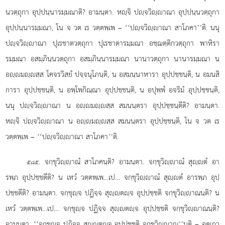
นวตฺถุกา อุปฺปนฺนารมฺมณาติ? อามนฺตา. หฺจิ ปฺจวิฺาณา อุปฺปนฺนวตฺถุกา
อุปฺปนฺนารมฺมณา, โน จ วต เร วตฺตพฺเพ – ‘‘ปฺจวิฺาณา สาโภคา’’ติ. นนุ
ปฺจวิฺาณา
ปุเรชาตวตฺถุกา ปุเรชาตารมฺมณา อชฺฌตฺติกวตฺถุกา พาหิรา
รมฺมณา อสมฺภินฺนวตฺถุกา อสมฺภินฺนารมฺมณา นานาวตฺถุกา นานารมฺมณา น
อฺมฺสฺส โคจรวิสยํ ปจฺจนุโภนฺติ, น อสมนฺนาหารา อุปฺปชฺชนฺติ, น อมนสิ
การา อุปฺปชฺชนฺติ, น อพฺโพกิณฺณา อุปฺปชฺชนฺติ, น อปุพฺพํ อจริมํ อุปฺปชฺชนฺติ,
นนุ ปฺจวิฺาณา น อฺมฺสฺส สมนนฺตรา อุปฺปชฺชนฺตีติ? อามนฺตา.
หฺจิ ปฺจวิฺาณา น อฺมฺสฺส สมนนฺตรา อุปฺปชฺชนฺติ, โน จ วต เร
วตฺตพฺเพ – ‘‘ปฺจวิฺาณา สาโภคา’’ติ.
. จกฺขุวิฺาณํ
สาโภคนฺติ? อามนฺตา. จกฺขุวิฺาณํ สุฺตํ อา
๕๘๕
รพฺภ อุปฺปชฺชตีติ? น เหวํ วตฺตพฺเพ…เป… จกฺขุวิฺาณํ สุฺตํ อารพฺภ อุปฺ
ปชฺชตีติ? อามนฺตา. จกฺขุฺจ
ปฏิจฺจ สุฺตฺจ อุปฺปชฺชติ จกฺขุวิฺาณนฺติ? น
เหวํ วตฺตพฺเพ…เป… จกฺขุฺจ ปฏิจฺจ สุฺตฺจ อุปฺปชฺชติ จกฺขุวิฺาณนฺติ?
อามนฺตา. ‘‘จกฺขุฺจ
ปฏิจฺจ สุฺตฺจ อุปฺปชฺชติ จกฺขุวิฺาณ’’นฺติ – อตฺเถว