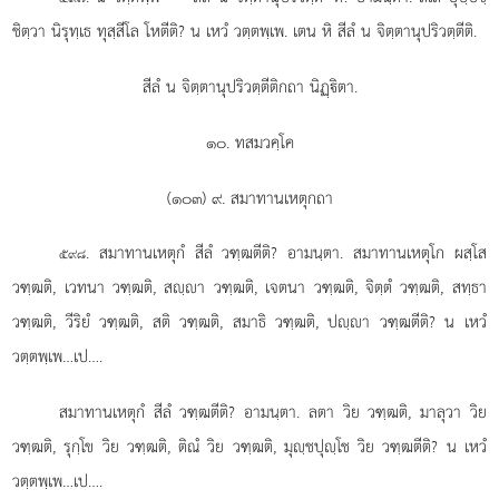
ชิตฺวา นิรุทฺเธ ทุสฺสีโล โหตีติ? น เหวํ วตฺตพฺเพ. เตน หิ สีลํ น จิตฺตานุปริวตฺตีติ.
สีลํ น จิตฺตานุปริวตฺตีติกถา นิฏฺิตา.
๑๐. ทสมวคฺโค
(๑๐๓) ๙. สมาทานเหตุกถา
. สมาทานเหตุกํ
สีลํ วฑฺฒตีติ? อามนฺตา. สมาทานเหตุโก ผสฺโส
๕๙๘
วฑฺฒติ, เวทนา วฑฺฒติ, สฺา วฑฺฒติ, เจตนา วฑฺฒติ, จิตฺตํ วฑฺฒติ, สทฺธา
วฑฺฒติ, วีริยํ วฑฺฒติ, สติ วฑฺฒติ, สมาธิ วฑฺฒติ, ปฺา วฑฺฒตีติ? น เหวํ
วตฺตพฺเพ…เป….
สมาทานเหตุกํ สีลํ วฑฺฒตีติ? อามนฺตา. ลตา วิย วฑฺฒติ, มาลุวา วิย
วฑฺฒติ, รุกฺโข วิย วฑฺฒติ, ติณํ วิย วฑฺฒติ, มุฺชปุฺโช วิย วฑฺฒตีติ? น เหวํ
วตฺตพฺเพ…เป….