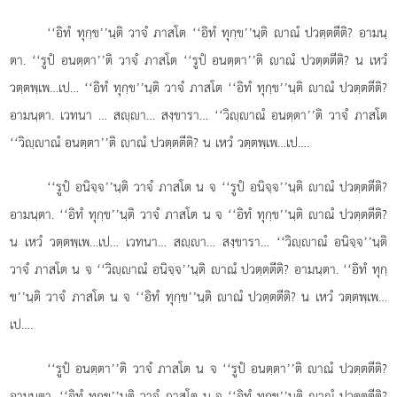
‘‘อิทํ
ทุกฺข’’นฺติ วาจํ ภาสโต ‘‘อิทํ ทุกฺข’’นฺติ าณํ ปวตฺตตีติ? อามนฺ
ตา. ‘‘รูปํ อนตฺตา’’ติ วาจํ ภาสโต ‘‘รูปํ อนตฺตา’’ติ าณํ ปวตฺตตีติ? น เหวํ
วตฺตพฺเพ…เป… ‘‘อิทํ ทุกฺข’’นฺติ วาจํ ภาสโต ‘‘อิทํ ทุกฺข’’นฺติ าณํ ปวตฺตตีติ?
อามนฺตา. เวทนา
… สฺา… สงฺขารา… ‘‘วิฺาณํ อนตฺตา’’ติ วาจํ ภาสโต
‘‘วิฺาณํ อนตฺตา’’ติ าณํ ปวตฺตตีติ? น เหวํ วตฺตพฺเพ…เป….
‘‘รูปํ
อนิจฺจ’’นฺติ วาจํ ภาสโต น จ ‘‘รูปํ อนิจฺจ’’นฺติ าณํ ปวตฺตตีติ?
อามนฺตา. ‘‘อิทํ ทุกฺข’’นฺติ วาจํ ภาสโต น จ ‘‘อิทํ ทุกฺข’’นฺติ าณํ ปวตฺตตีติ?
น เหวํ วตฺตพฺเพ…เป… เวทนา… สฺา… สงฺขารา… ‘‘วิฺาณํ อนิจฺจ’’นฺติ
วาจํ ภาสโต น จ ‘‘วิฺาณํ อนิจฺจ’’นฺติ าณํ ปวตฺตตีติ? อามนฺตา. ‘‘อิทํ ทุกฺ
ข’’นฺติ วาจํ ภาสโต น จ ‘‘อิทํ ทุกฺข’’นฺติ าณํ ปวตฺตตีติ? น เหวํ วตฺตพฺเพ…
เป….
‘‘รูปํ อนตฺตา’’ติ วาจํ ภาสโต น จ ‘‘รูปํ อนตฺตา’’ติ าณํ ปวตฺตตีติ?
อามนฺตา. ‘‘อิทํ ทุกฺข’’นฺติ วาจํ ภาสโต น จ ‘‘อิทํ ทุกฺข’’นฺติ าณํ ปวตฺตตีติ?