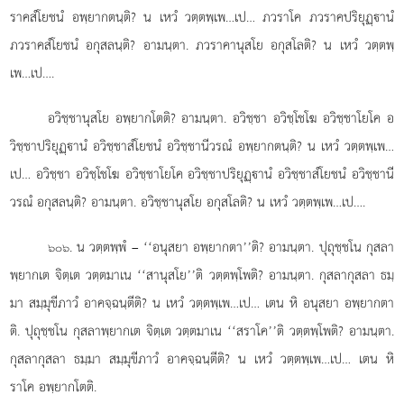
ราคสํโยชนํ อพฺยากตนฺติ? น เหวํ วตฺตพฺเพ…เป… ภวราโค ภวราคปริยุฏฺานํ
ภวราคสํโยชนํ อกุสลนฺติ? อามนฺตา. ภวราคานุสโย อกุสโลติ? น เหวํ วตฺตพฺ
เพ…เป….
อวิชฺชานุสโย อพฺยากโตติ? อามนฺตา. อวิชฺชา อวิชฺโชโฆ อวิชฺชาโยโค อ
วิชฺชาปริยุฏฺานํ อวิชฺชาสํโยชนํ อวิชฺชานีวรณํ อพฺยากตนฺติ? น เหวํ วตฺตพฺเพ…
เป… อวิชฺชา อวิชฺโชโฆ อวิชฺชาโยโค
อวิชฺชาปริยุฏฺานํ อวิชฺชาสํโยชนํ อวิชฺชานี
วรณํ อกุสลนฺติ? อามนฺตา. อวิชฺชานุสโย
อกุสโลติ? น เหวํ วตฺตพฺเพ…เป….
. น วตฺตพฺพํ – ‘‘อนุสยา อพฺยากตา’’ติ? อามนฺตา. ปุถุชฺชโน กุสลา
๖๐๖
พฺยากเต จิตฺเต วตฺตมาเน ‘‘สานุสโย’’ติ วตฺตพฺโพติ? อามนฺตา. กุสลากุสลา ธมฺ
มา สมฺมุขีภาวํ อาคจฺฉนฺตีติ? น เหวํ วตฺตพฺเพ…เป… เตน หิ อนุสยา อพฺยากตา
ติ. ปุถุชฺชโน กุสลาพฺยากเต จิตฺเต วตฺตมาเน ‘‘สราโค’’ติ วตฺตพฺโพติ? อามนฺตา.
กุสลากุสลา ธมฺมา สมฺมุขีภาวํ อาคจฺฉนฺตีติ? น เหวํ วตฺตพฺเพ…เป… เตน หิ
ราโค อพฺยากโตติ.