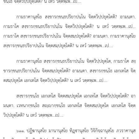
ขนฺโธ จิตฺตวิปฺปยุตฺโตติ? น เหวํ วตฺตพฺเพ…เป….
กามราคานุสโย
สงฺขารกฺขนฺธปริยาปนฺโน จิตฺตวิปฺปยุตฺโตติ? อามนฺตา.
กามราโค สงฺขารกฺขนฺธปริยาปนฺโน จิตฺตวิปฺปยุตฺโตติ? น เหวํ วตฺตพฺเพ…เป…
กามราโค สงฺขารกฺขนฺธปริยาปนฺโน จิตฺตสมฺปยุตฺโตติ? อามนฺตา. กามราคานุสโย
สงฺขารกฺขนฺธปริยาปนฺโน จิตฺตสมฺปยุตฺโตติ? น เหวํ วตฺตพฺเพ…เป….
กามราคานุสโย สงฺขารกฺขนฺธปริยาปนฺโน จิตฺตวิปฺปยุตฺโต, กามราโค สงฺ
ขารกฺขนฺธปริยาปนฺโน
จิตฺตสมฺปยุตฺโตติ? อามนฺตา. สงฺขารกฺขนฺโธ เอกเทโส จิตฺ
ตสมฺปยุตฺโต เอกเทโส จิตฺตวิปฺปยุตฺโตติ? น เหวํ วตฺตพฺเพ…เป….
สงฺขารกฺขนฺโธ เอกเทโส จิตฺตสมฺปยุตฺโต เอกเทโส จิตฺตวิปฺปยุตฺโตติ? อา
มนฺตา. เวทนากฺขนฺโธ สฺากฺขนฺโธ เอกเทโส จิตฺตสมฺปยุตฺโต เอกเทโส จิตฺต
วิปฺปยุตฺโตติ? น เหวํ วตฺตพฺเพ…เป….
. ปฏิฆานุสโย มานานุสโย ทิฏฺานุสโย วิจิกิจฺฉานุสโย ภวราคานุส
๖๑๑