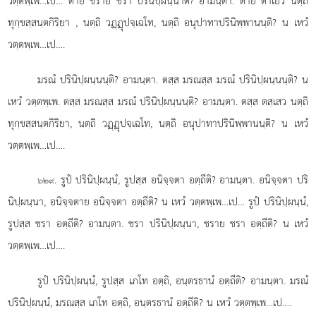
วตฺตพฺเพ…เป… ตาย ชราย ชรา ปรินิปฺผนฺนาติ? อามนฺตา. ตาย ตาเยว นตฺถิ
ทุกฺขสฺสนฺตกิริยา
, นตฺถิ วฏฺฏุปจฺเฉโท, นตฺถิ อนุปาทาปรินิพฺพานนฺติ? น เหวํ
วตฺตพฺเพ…เป….
มรณํ ปรินิปฺผนฺนนฺติ? อามนฺตา. ตสฺส มรณสฺส มรณํ ปรินิปฺผนฺนนฺติ? น
เหวํ วตฺตพฺเพ. ตสฺส มรณสฺส มรณํ ปรินิปฺผนฺนนฺติ? อามนฺตา. ตสฺส ตสฺเสว นตฺถิ
ทุกฺขสฺสนฺตกิริยา, นตฺถิ วฏฺฏุปจฺเฉโท, นตฺถิ อนุปาทาปรินิพฺพานนฺติ? น
เหวํ
วตฺตพฺเพ…เป….
. รูปํ ปรินิปฺผนฺนํ, รูปสฺส อนิจฺจตา อตฺถีติ? อามนฺตา. อนิจฺจตา ปริ
๖๒๙
นิปฺผนฺนา, อนิจฺจตาย อนิจฺจตา อตฺถีติ? น เหวํ วตฺตพฺเพ…เป… รูปํ ปรินิปฺผนฺนํ,
รูปสฺส ชรา อตฺถีติ? อามนฺตา. ชรา ปรินิปฺผนฺนา, ชราย ชรา อตฺถีติ? น เหวํ
วตฺตพฺเพ…เป….
รูปํ ปรินิปฺผนฺนํ, รูปสฺส เภโท อตฺถิ, อนฺตรธานํ อตฺถีติ? อามนฺตา. มรณํ
ปรินิปฺผนฺนํ, มรณสฺส เภโท อตฺถิ, อนฺตรธานํ อตฺถีติ? น เหวํ วตฺตพฺเพ…เป….