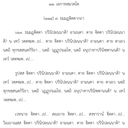
๑๑. เอกาทสมวคฺโค
(๑๑๔) ๙. ธมฺมฏฺิตตากถา
. ธมฺมฏฺิตตา ปรินิปฺผนฺนาติ? อามนฺตา. ตาย ิตตา ปรินิปฺผนฺนา
๖๒๗
ติ? น เหวํ วตฺตพฺเพ…เป… ตาย ิตตา ปรินิปฺผนฺนาติ? อามนฺตา. ตาย ตาเยว
นตฺถิ ทุกฺขสฺสนฺตกิริยา
, นตฺถิ วฏฺฏุปจฺเฉโท, นตฺถิ อนุปาทาปรินิพฺพานนฺติ? น
เหวํ วตฺตพฺเพ…เป….
รูปสฺส
ิตตา ปรินิปฺผนฺนาติ? อามนฺตา. ตาย ิตตา ปรินิปฺผนฺนาติ? น
เหวํ วตฺตพฺเพ…เป… ตาย ิตตา ปรินิปฺผนฺนาติ? อามนฺตา. ตาย ตาเยว นตฺถิ
ทุกฺขสฺสนฺตกิริยา, นตฺถิ วฏฺฏุปจฺเฉโท, นตฺถิ อนุปาทาปรินิพฺพานนฺติ? น เหวํ
วตฺตพฺเพ…เป….
เวทนาย
ิตตา…เป… สฺาย ิตตา…เป… สงฺขารานํ ิตตา…เป…
วิฺาณสฺส ิตตา ปรินิปฺผนฺนาติ? อามนฺตา. ตาย ิตตา ปรินิปฺผนฺนาติ? น