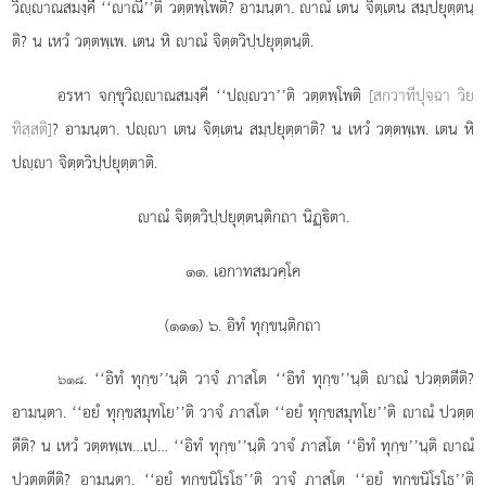
วิฺาณสมงฺคี ‘‘าณี’’ติ วตฺตพฺโพติ? อามนฺตา. าณํ เตน จิตฺเตน สมฺปยุตฺตนฺ
ติ? น
เหวํ วตฺตพฺเพ. เตน หิ าณํ จิตฺตวิปฺปยุตฺตนฺติ.
อรหา
จกฺขุวิฺาณสมงฺคี ‘‘ปฺวา’’ติ วตฺตพฺโพติ
[สกวาทีปุจฺฉา วิย
ทิสฺสติ]
? อามนฺตา. ปฺา เตน จิตฺเตน สมฺปยุตฺตาติ? น เหวํ วตฺตพฺเพ. เตน หิ
ปฺา จิตฺตวิปฺปยุตฺตาติ.
าณํ จิตฺตวิปฺปยุตฺตนฺติกถา นิฏฺิตา.
๑๑. เอกาทสมวคฺโค
(๑๑๑) ๖. อิทํ ทุกฺขนฺติกถา
. ‘‘อิทํ ทุกฺข’’นฺติ วาจํ ภาสโต ‘‘อิทํ ทุกฺข’’นฺติ าณํ ปวตฺตตีติ?
๖๑๘
อามนฺตา. ‘‘อยํ ทุกฺขสมุทโย’’ติ วาจํ ภาสโต ‘‘อยํ ทุกฺขสมุทโย’’ติ าณํ ปวตฺต
ตีติ? น เหวํ วตฺตพฺเพ…เป… ‘‘อิทํ ทุกฺข’’นฺติ วาจํ ภาสโต ‘‘อิทํ ทุกฺข’’นฺติ าณํ
ปวตฺตตีติ? อามนฺตา. ‘‘อยํ ทุกฺขนิโรโธ’’ติ วาจํ ภาสโต ‘‘อยํ ทุกฺขนิโรโธ’’ติ