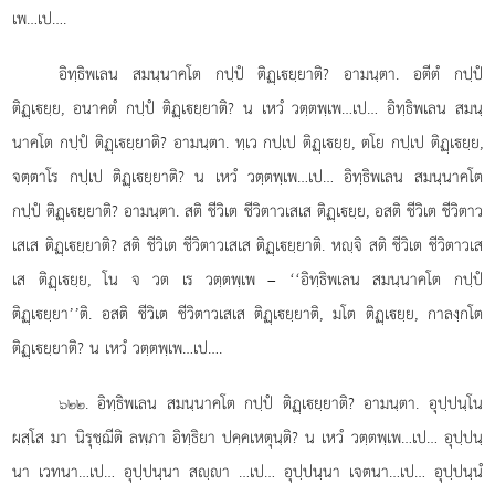
เพ…เป….
อิทฺธิพเลน
สมนฺนาคโต กปฺปํ ติฏฺเยฺยาติ? อามนฺตา. อตีตํ กปฺปํ
ติฏฺเยฺย, อนาคตํ กปฺปํ ติฏฺเยฺยาติ? น เหวํ วตฺตพฺเพ…เป… อิทฺธิพเลน สมนฺ
นาคโต กปฺปํ ติฏฺเยฺยาติ? อามนฺตา. ทฺเว กปฺเป ติฏฺเยฺย, ตโย กปฺเป ติฏฺเยฺย,
จตฺตาโร กปฺเป ติฏฺเยฺยาติ? น เหวํ วตฺตพฺเพ…เป… อิทฺธิพเลน สมนฺนาคโต
กปฺปํ ติฏฺเยฺยาติ? อามนฺตา. สติ ชีวิเต ชีวิตาวเสเส ติฏฺเยฺย, อสติ ชีวิเต ชีวิตาว
เสเส ติฏฺเยฺยาติ? สติ ชีวิเต ชีวิตาวเสเส ติฏฺเยฺยาติ. หฺจิ สติ ชีวิเต ชีวิตาวเส
เส ติฏฺเยฺย, โน จ วต เร วตฺตพฺเพ – ‘‘อิทฺธิพเลน สมนฺนาคโต กปฺปํ
ติฏฺเยฺยา’’ติ. อสติ ชีวิเต ชีวิตาวเสเส ติฏฺเยฺยาติ, มโต ติฏฺเยฺย, กาลงฺกโต
ติฏฺเยฺยาติ? น เหวํ วตฺตพฺเพ…เป….
. อิทฺธิพเลน สมนฺนาคโต กปฺปํ ติฏฺเยฺยาติ? อามนฺตา. อุปฺปนฺโน
๖๒๒
ผสฺโส มา นิรุชฺฌีติ ลพฺภา อิทฺธิยา ปคฺคเหตุนฺติ? น เหวํ วตฺตพฺเพ…เป… อุปฺปนฺ
นา เวทนา…เป… อุปฺปนฺนา สฺา
…เป… อุปฺปนฺนา เจตนา…เป… อุปฺปนฺนํ