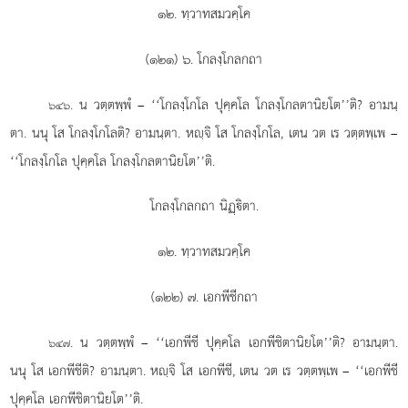
๑๒. ทฺวาทสมวคฺโค
(๑๒๑) ๖. โกลงฺโกลกถา
. น
วตฺตพฺพํ – ‘‘โกลงฺโกโล ปุคฺคโล โกลงฺโกลตานิยโต’’ติ? อามนฺ
๖๔๖
ตา. นนุ โส โกลงฺโกโลติ? อามนฺตา. หฺจิ โส โกลงฺโกโล, เตน วต เร วตฺตพฺเพ –
‘‘โกลงฺโกโล ปุคฺคโล โกลงฺโกลตานิยโต’’ติ.
โกลงฺโกลกถา นิฏฺิตา.
๑๒. ทฺวาทสมวคฺโค
(๑๒๒) ๗. เอกพีชีกถา
. น
วตฺตพฺพํ – ‘‘เอกพีชี ปุคฺคโล เอกพีชิตานิยโต’’ติ? อามนฺตา.
๖๔๗
นนุ โส เอกพีชีติ? อามนฺตา. หฺจิ โส เอกพีชี, เตน วต เร วตฺตพฺเพ – ‘‘เอกพีชี
ปุคฺคโล เอกพีชิตานิยโต’’ติ.