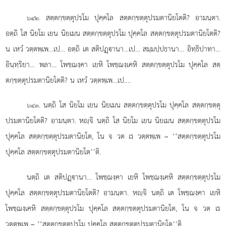
. สตฺตกฺขตฺตุปรโม ปุคฺคโล สตฺตกฺขตฺตุปรมตานิยโตติ? อามนฺตา.
๖๔๒
อตฺถิ โส นิยโม
เยน นิยเมน สตฺตกฺขตฺตุปรโม ปุคฺคโล สตฺตกฺขตฺตุปรมตานิยโตติ?
น เหวํ วตฺตพฺเพ…เป… อตฺถิ
เต สติปฏฺานา…เป… สมฺมปฺปธานา… อิทฺธิปาทา…
อินฺทฺริยา… พลา… โพชฺฌงฺคา เยหิ โพชฺฌงฺเคหิ สตฺตกฺขตฺตุปรโม ปุคฺคโล สตฺ
ตกฺขตฺตุปรมตานิยโตติ? น เหวํ วตฺตพฺเพ…เป….
. นตฺถิ โส นิยโม เยน นิยเมน สตฺตกฺขตฺตุปรโม ปุคฺคโล สตฺตกฺขตฺตุ
๖๔๓
ปรมตานิยโตติ? อามนฺตา. หฺจิ นตฺถิ โส
นิยโม เยน นิยเมน สตฺตกฺขตฺตุปรโม
ปุคฺคโล สตฺตกฺขตฺตุปรมตานิยโต, โน จ วต เร วตฺตพฺเพ – ‘‘สตฺตกฺขตฺตุปรโม
ปุคฺคโล สตฺตกฺขตฺตุปรมตานิยโต’’ติ.
นตฺถิ
เต สติปฏฺานา… โพชฺฌงฺคา เยหิ โพชฺฌงฺเคหิ สตฺตกฺขตฺตุปรโม
ปุคฺคโล สตฺตกฺขตฺตุปรมตานิยโตติ? อามนฺตา. หฺจิ นตฺถิ เต โพชฺฌงฺคา เยหิ
โพชฺฌงฺเคหิ สตฺตกฺขตฺตุปรโม ปุคฺคโล สตฺตกฺขตฺตุปรมตานิยโต, โน จ วต เร
วตฺตพฺเพ – ‘‘สตฺตกฺขตฺตุปรโม ปุคฺคโล สตฺตกฺขตฺตุปรมตานิยโต’’ติ.