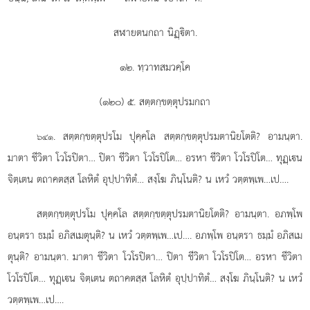
สฬายตนกถา นิฏฺิตา.
๑๒. ทฺวาทสมวคฺโค
(๑๒๐) ๕. สตฺตกฺขตฺตุปรมกถา
. สตฺตกฺขตฺตุปรโม
ปุคฺคโล สตฺตกฺขตฺตุปรมตานิยโตติ? อามนฺตา.
๖๔๑
มาตา ชีวิตา โวโรปิตา… ปิตา ชีวิตา โวโรปิโต… อรหา ชีวิตา โวโรปิโต… ทุฏฺเน
จิตฺเตน ตถาคตสฺส โลหิตํ อุปฺปาทิตํ… สงฺโฆ ภินฺโนติ? น เหวํ วตฺตพฺเพ…เป….
สตฺตกฺขตฺตุปรโม ปุคฺคโล สตฺตกฺขตฺตุปรมตานิยโตติ? อามนฺตา. อภพฺโพ
อนฺตรา ธมฺมํ อภิสเมตุนฺติ? น เหวํ วตฺตพฺเพ…เป…. อภพฺโพ อนฺตรา ธมฺมํ อภิสเม
ตุนฺติ? อามนฺตา. มาตา ชีวิตา โวโรปิตา… ปิตา ชีวิตา โวโรปิโต… อรหา ชีวิตา
โวโรปิโต… ทุฏฺเน จิตฺเตน ตถาคตสฺส โลหิตํ อุปฺปาทิตํ… สงฺโฆ ภินฺโนติ? น เหวํ
วตฺตพฺเพ…เป….