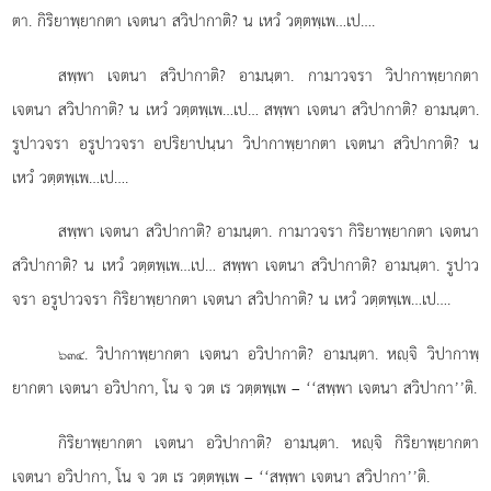
ตา. กิริยาพฺยากตา เจตนา สวิปากาติ? น เหวํ วตฺตพฺเพ…เป….
สพฺพา
เจตนา สวิปากาติ? อามนฺตา. กามาวจรา วิปากาพฺยากตา
เจตนา สวิปากาติ? น เหวํ วตฺตพฺเพ…เป… สพฺพา เจตนา สวิปากาติ? อามนฺตา.
รูปาวจรา อรูปาวจรา อปริยาปนฺนา วิปากาพฺยากตา เจตนา สวิปากาติ? น
เหวํ วตฺตพฺเพ…เป….
สพฺพา เจตนา สวิปากาติ? อามนฺตา. กามาวจรา กิริยาพฺยากตา เจตนา
สวิปากาติ? น เหวํ วตฺตพฺเพ…เป… สพฺพา เจตนา สวิปากาติ? อามนฺตา. รูปาว
จรา อรูปาวจรา กิริยาพฺยากตา เจตนา สวิปากาติ? น เหวํ วตฺตพฺเพ…เป….
. วิปากาพฺยากตา เจตนา อวิปากาติ? อามนฺตา. หฺจิ วิปากาพฺ
๖๓๔
ยากตา เจตนา อวิปากา, โน จ วต เร วตฺตพฺเพ – ‘‘สพฺพา เจตนา สวิปากา’’ติ.
กิริยาพฺยากตา เจตนา อวิปากาติ? อามนฺตา. หฺจิ กิริยาพฺยากตา
เจตนา อวิปากา, โน จ วต เร วตฺตพฺเพ – ‘‘สพฺพา
เจตนา สวิปากา’’ติ.