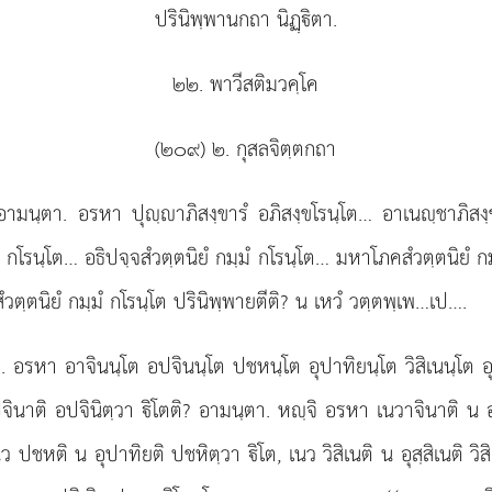
ปรินิพฺพานกถา นิฏฺิตา.
๒๒. พาวีสติมวคฺโค
(๒๐๙) ๒. กุสลจิตฺตกถา
 อามนฺตา. อรหา ปุฺาภิสงฺขารํ อภิสงฺขโรนฺโต… อาเนฺชาภิสงฺข
มฺมํ กโรนฺโต… อธิปจฺจสํวตฺตนิยํ กมฺมํ กโรนฺโต… มหาโภคสํวตฺตนิยํ 
ํวตฺตนิยํ กมฺมํ กโรนฺโต ปรินิพฺพายตีติ? น เหวํ วตฺตพฺเพ…เป….
 อรหา อาจินนฺโต อปจินนฺโต ปชหนฺโต อุปาทิยนฺโต วิสิเนนฺโต อุสฺส
นาติ อปจินิตฺวา ิโตติ? อามนฺตา. หฺจิ อรหา เนวาจินาติ น อป
ปชหติ น อุปาทิยติ ปชหิตฺวา ิโต, เนว วิสิเนติ น อุสฺสิเนติ วิสิเ