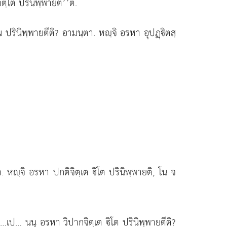
ตฺโต ปรินิพฺพายตี’’ติ.
น ปรินิพฺพายตีติ? อามนฺตา. หฺจิ อรหา อุปฏฺิตสฺ
. หฺจิ อรหา ปกติจิตฺเต ิโต ปรินิพฺพายติ, โน จ
เพ…เป… นนุ อรหา วิปากจิตฺเต ิโต ปรินิพฺพายตีติ?