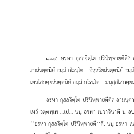
๘๙๔
. อรหา
กุสลจิตฺโต ปรินิพฺพายตีติ?
ภวสํวตฺตนิยํ กมฺมํ กโรนฺโต… อิสฺสริยสํวตฺตนิยํ ก
เทวโสภคฺยสํวตฺตนิยํ กมฺมํ กโรนฺโต… มนุสฺสโสภคฺยส
อรหา กุสลจิตฺโต ปรินิพฺพายตีติ? อามนฺตา.
เหวํ วตฺตพฺเพ
…เป… นนุ อรหา เนวาจินาติ น อปจิ
‘‘อรหา กุสลจิตฺโต ปรินิพฺพายตี’’ติ. นนุ อรหา เนว 