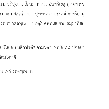
ฉา, ปริปุจฺฉา, สีลสมาทานํ
, อินฺทฺริเยสุ คุตฺตทฺวาร
า, ธมฺมสฺสวนํ…เป… ปุพฺพรตฺตาปรรตฺตํ ชาคริยานุ
วต เร วตฺตพฺเพ – ‘‘อตฺถิ คพฺภเสยฺยาย ธมฺมาภิสม
ยนิโส จ มนสิกาโรติ? อามนฺตา. หฺจิ ทฺเว ปจฺจยา
ิสมโย’’ติ.
? น เหวํ วตฺตพฺเพ…เป….