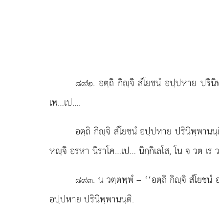
๘๙๒
. อตฺถิ
กิฺจิ สํโยชนํ อปฺปหาย ปริน
เพ…เป….
อตฺถิ กิฺจิ สํโยชนํ อปฺปหาย ปรินิพฺพา
หฺจิ
อรหา นิราโค…เป… นิกฺกิเลโส, โน จ วต เร วตฺ
๘๙๓
. น วตฺตพฺพํ – ‘‘อตฺถิ กิฺจิ สํโยช
อปฺปหาย ปรินิพฺพานนฺติ.