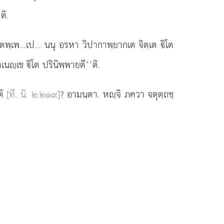
ติ.
วตฺตพฺเพ…เป… นนุ อรหา วิปากาพฺยากเต จิตฺเต ิโต
นฺเช ิโต ปรินิพฺพายตี’’ติ.
ติ
[ที. นิ. ๒.๒๑๙]
? อามนฺตา. หฺจิ ภควา จตุตฺถชฺ