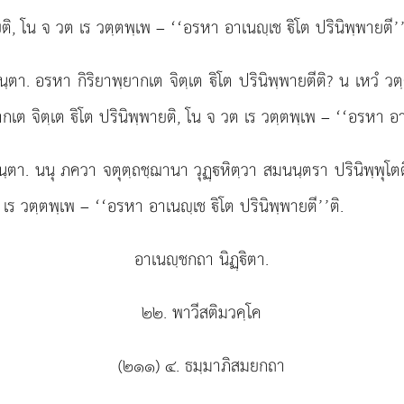
ติ, โน จ วต เร วตฺตพฺเพ – ‘‘อรหา อาเนฺเช ิโต ปรินิพฺพายตี’’
ฺตา. อรหา กิริยาพฺยากเต จิตฺเต ิโต ปรินิพฺพายตีติ? น เหวํ 
เต จิตฺเต ิโต ปรินิพฺพายติ, โน จ วต เร วตฺตพฺเพ – ‘‘อรหา อาเ
นฺตา. นนุ ภควา จตุตฺถชฺฌานา วุฏฺหิตฺวา
สมนนฺตรา ปรินิพฺพุโต
เร วตฺตพฺเพ – ‘‘อรหา อาเนฺเช ิโต ปรินิพฺพายตี’’ติ.
อาเนฺชกถา นิฏฺิตา.
๒๒. พาวีสติมวคฺโค
(๒๑๑) ๔. ธมฺมาภิสมยกถา