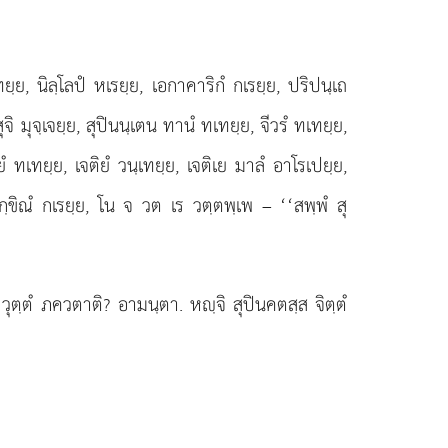
ยฺย, นิลฺโลปํ หเรยฺย, เอกาคาริกํ กเรยฺย, ปริปนฺเถ
ุจิ มุจฺเจยฺย, สุปินนฺเตน ทานํ ทเทยฺย, จีวรํ ทเทยฺย,
ทเทยฺย, เจติยํ วนฺเทยฺย, เจติเย มาลํ อาโรเปยฺย,
ทกฺขิณํ กเรยฺย, โน จ วต เร วตฺตพฺเพ – ‘‘สพฺพํ สุ
 วุตฺตํ ภควตาติ? อามนฺตา. หฺจิ สุปินคตสฺส จิตฺตํ