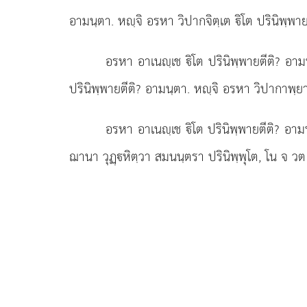
อามนฺตา. หฺจิ อรหา วิปากจิตฺเต ิโต ปรินิพฺพาย
อรหา อาเนฺเช ิโต ปรินิพฺพายตีติ? อามน
ปรินิพฺพายตีติ? อามนฺตา. หฺจิ อรหา วิปากาพฺยาก
อรหา อาเนฺเช ิโต ปรินิพฺพายตีติ? อาม
ฌานา วุฏฺหิตฺวา สมนนฺตรา ปรินิพฺพุโต, โน จ วต 