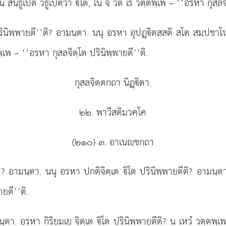
 สนฺธูเปติ วิธูเปตฺวา ิโต, โน จ วต เร วตฺตพฺเพ – ‘‘อรหา กุสลจิ
ปรินิพฺพายตี’’ติ? อามนฺตา. นนุ อรหา
อุปฏฺิตสฺสติ สโต สมฺปชาโ
เพ – ‘‘อรหา กุสลจิตฺโต ปรินิพฺพายตี’’ติ.
กุสลจิตฺตกถา นิฏฺิตา.
๒๒. พาวีสติมวคฺโค
(๒๑๐) ๓. อาเนฺชกถา
ติ? อามนฺตา. นนุ อรหา ปกติจิตฺเต ิโต ปรินิพฺพายตีติ? อามนฺตา
ยตี’’ติ.
นฺตา. อรหา กิริยมเย จิตฺเต ิโต ปรินิพฺพายตีติ? น เหวํ วตฺตพฺ