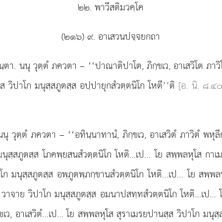
๒๒. พาวีสติมวคฺโค
(๒๑๖) ๙. อาเสวนปจฺจยกถา
ฺตา. นนุ วุตฺตํ ภควตา – ‘‘ปาณาติปาโต, ภิกฺขเว, อาเสวิโต ภาว
ส วิปาโก มนุสฺสภูตสฺส อปฺปายุกสํวตฺตนิโก โหตี’’ติ
[อ. นิ. ๘.๔๐
 วุตฺตํ ภควตา – ‘‘อทินฺนาทานํ, ภิกฺขเว, อาเสวิตํ ภาวิตํ พหุลีก
มนุสฺสภูตสฺส โภคพฺยสนสํวตฺตนิโก
โหติ…เป… โย สพฺพลหุโส กาเมสุ
าโก
มนุสฺสภูตสฺส อพฺภูตพฺภกฺขานสํวตฺตนิโก โหติ…เป… โย สพฺพลห
วาจาย วิปาโก มนุสฺสภูตสฺส อมนาปสทฺทสํวตฺตนิโก โหติ…เป… โ
ฺขเว, อาเสวิตํ…เป… โย สพฺพลหุโส สุราเมรยปานสฺส วิปาโก มนุสฺสภ