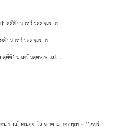
ปฺปตฺตีติ? น
เหวํ วตฺตพฺเพ…เป….
มโยติ? น เหวํ วตฺตพฺเพ…เป….
ฺปตฺตีติ? น เหวํ วตฺตพฺเพ…เป….
ฺเตน ปาณํ หเนยฺย, โน จ วต เร วตฺตพฺเพ – ‘‘สพฺพํ