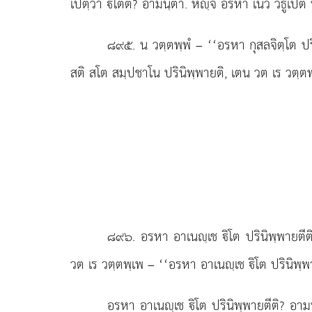
เปตฺวา ิโตติ? อามนฺตา. หฺจิ อรหา เนว วิธูเปติ น
๘๙๕
. น วตฺตพฺพํ – ‘‘อรหา กุสลจิตฺโต 
สติ สโต สมฺปชาโน ปรินิพฺพายติ, เตน วต เร วตฺตพฺ
๘๙๖
. อรหา
อาเนฺเช ิโต ปรินิพฺพายตี
วต เร วตฺตพฺเพ – ‘‘อรหา อาเนฺเช ิโต ปรินิพฺพา
อรหา
อาเนฺเช ิโต ปรินิพฺพายตีติ? อาม