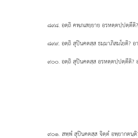
๘๙๘
. อตฺถิ
คพฺภเสยฺยาย อรหตฺตปฺปตฺตีติ
๘๙๙
. อตฺถิ สุปินคตสฺส ธมฺมาภิสมโยติ? อ
๙๐๐
. อตฺถิ สุปินคตสฺส อรหตฺตปฺปตฺตีติ?
๙๐๑
. สพฺพํ
สุปินคตสฺส จิตฺตํ อพฺยากตนฺ