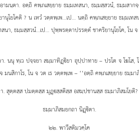
อามนฺตา. อตฺถิ คพฺภเสยฺยาย ธมฺมเทสนา, ธมฺมสฺสวนํ, ธมฺมสากจฺ
ิยานุโยโคติ
? น เหวํ วตฺตพฺเพ…เป… นตฺถิ คพฺภเสยฺยาย ธมฺมเทสน
เทสนา, ธมฺมสฺสวนํ…เป… ปุพฺพรตฺตาปรรตฺตํ ชาคริยานุโยโค, โน จ 
ตา. นนุ ทฺเว ปจฺจยา สมฺมาทิฏฺิยา อุปฺปาทาย – ปรโต จ โฆโส, โ
จ มนสิกาโร, โน จ วต เร วตฺตพฺเพ – ‘‘อตฺถิ คพฺภเสยฺยาย ธมฺมาภ
า. สุตฺตสฺส ปมตฺตสฺส มุฏฺสฺสติสฺส อสมฺปชานสฺส ธมฺมาภิสมโยติ
ธมฺมาภิสมยกถา นิฏฺิตา.
๒๒. พาวีสติมวคฺโค