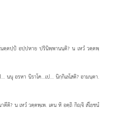
โนตฺตปฺปํ อปฺปหาย ปรินิพฺพานนฺติ? น เหวํ วตฺตพฺ
เป… นนุ อรหา นิราโค…เป… นิกฺกิเลโสติ? อามนฺตา.
าตีติ? น เหวํ วตฺตพฺเพ. เตน หิ อตฺถิ กิฺจิ สํโยชนํ