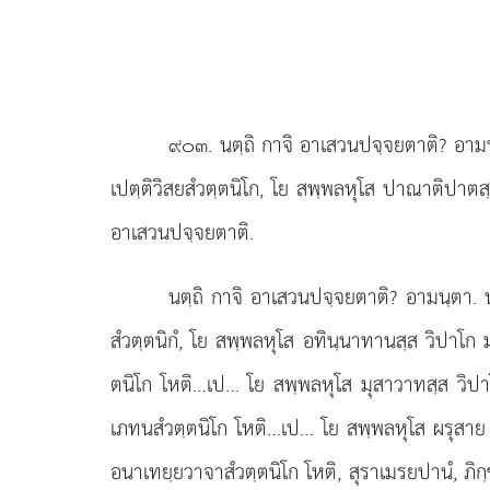
๙๐๓
. นตฺถิ กาจิ อาเสวนปจฺจยตาติ? อามน
เปตฺติวิสยสํวตฺตนิโก, โย สพฺพลหุโส ปาณาติปาตสฺ
อาเสวนปจฺจยตาติ.
นตฺถิ กาจิ อาเสวนปจฺจยตาติ? อามนฺตา. นนุ
สํวตฺตนิกํ, โย สพฺพลหุโส อทินฺนาทานสฺส วิปาโก 
ตนิโก โหติ…เป… โย สพฺพลหุโส มุสาวาทสฺส วิป
เภทนสํวตฺตนิโก โหติ…เป… โย สพฺพลหุโส ผรุสาย 
อนาเทยฺยวาจาสํวตฺตนิโก โหติ, สุราเมรยปานํ, ภิก