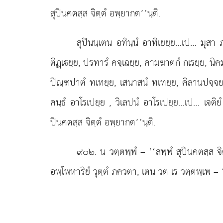
สุปินคตสฺส จิตฺตํ อพฺยากต’’นฺติ.
สุปินนฺเตน อทินฺนํ อาทิเยยฺย…เป… มุสา ภเ
ติฏฺเยฺย, ปรทารํ คจฺเฉยฺย, คามฆาตกํ กเรยฺย, นิค
ปิณฺฑปาตํ ทเทยฺย, เสนาสนํ ทเทยฺย, คิลานปจฺจยเภ
คนฺธํ อาโรเปยฺย
, วิเลปนํ อาโรเปยฺย…เป… เจติย
ปินคตสฺส จิตฺตํ อพฺยากต’’นฺติ.
๙๐๒
. น วตฺตพฺพํ – ‘‘สพฺพํ สุปินคตสฺส จ
อพฺโพหาริยํ วุตฺตํ ภควตา, เตน วต เร วตฺตพฺเพ – ‘