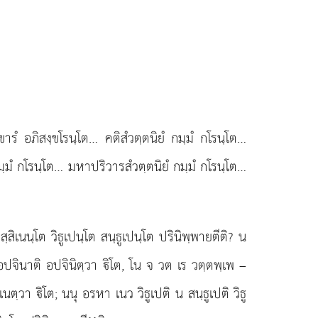
ารํ อภิสงฺขโรนฺโต… คติสํวตฺตนิยํ กมฺมํ
กโรนฺโต…
กมฺมํ กโรนฺโต… มหาปริวารสํวตฺตนิยํ กมฺมํ กโรนฺโต…
ิเนนฺโต วิธูเปนฺโต สนฺธูเปนฺโต ปรินิพฺพายตีติ? น
จินาติ อปจินิตฺวา ิโต, โน จ วต เร วตฺตพฺเพ –
นตฺวา ิโต; นนุ อรหา เนว วิธูเปติ น สนฺธูเปติ วิธู