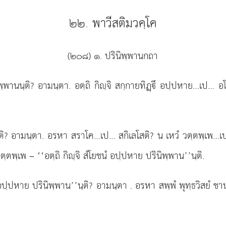
๒๒. พาวีสติมวคฺโค
(๒๐๘) ๑. ปรินิพฺพานกถา
ิพฺพานนฺติ? อามนฺตา. อตฺถิ กิฺจิ สกฺกายทิฏฺึ อปฺปหาย…เป… อ
นนฺติ? อามนฺตา. อรหา สราโค…เป… สกิเลโสติ? น เหวํ วตฺตพฺเพ…
ตพฺเพ – ‘‘อตฺถิ กิฺจิ สํโยชนํ อปฺปหาย ปรินิพฺพาน’’นฺติ.
นํ อปฺปหาย ปรินิพฺพาน’’นฺติ? อามนฺตา
. อรหา สพฺพํ พุทฺธวิสยํ ชาน