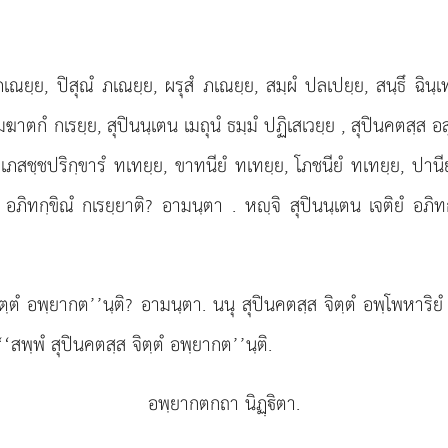
ณยฺย, ปิสุณํ ภเณยฺย, ผรุสํ ภเณยฺย, สมฺผํ ปลเปยฺย, สนฺธึ ฉินฺเท
มฆาตกํ กเรยฺย, สุปินนฺเตน เมถุนํ ธมฺมํ ปฏิเสเวยฺย
, สุปินคตสฺส อส
สชฺชปริกฺขารํ ทเทยฺย, ขาทนียํ ทเทยฺย, โภชนียํ ทเทยฺย, ปานียํ 
ํ อภิทกฺขิณํ กเรยฺยาติ? อามนฺตา
. หฺจิ สุปินนฺเตน เจติยํ อภิ
ิตฺตํ อพฺยากต’’นฺติ? อามนฺตา. นนุ สุปินคตสฺส จิตฺตํ อพฺโพหาริยํ
‘สพฺพํ สุปินคตสฺส จิตฺตํ อพฺยากต’’นฺติ.
อพฺยากตกถา นิฏฺิตา.