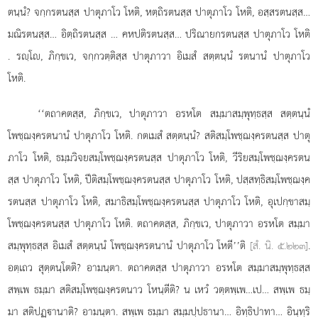
ตนฺนํ? จกฺกรตนสฺส ปาตุภาโว โหติ, หตฺถิรตนสฺส ปาตุภาโว โหติ, อสฺสรตนสฺส…
มณิรตนสฺส… อิตฺถิรตนสฺส
… คหปติรตนสฺส… ปริณายกรตนสฺส ปาตุภาโว โหติ
. รฺโ, ภิกฺขเว, จกฺกวตฺติสฺส ปาตุภาวา อิเมสํ สตฺตนฺนํ รตนานํ ปาตุภาโว
โหติ.
‘‘ตถาคตสฺส, ภิกฺขเว, ปาตุภาวา อรหโต สมฺมาสมฺพุทฺธสฺส สตฺตนฺนํ
โพชฺฌงฺครตนานํ ปาตุภาโว โหติ. กตเมสํ สตฺตนฺนํ? สติสมฺโพชฺฌงฺครตนสฺส ปาตุ
ภาโว โหติ, ธมฺมวิจยสมฺโพชฺฌงฺครตนสฺส
ปาตุภาโว โหติ, วีริยสมฺโพชฺฌงฺครตน
สฺส ปาตุภาโว โหติ, ปีติสมฺโพชฺฌงฺครตนสฺส ปาตุภาโว โหติ, ปสฺสทฺธิสมฺโพชฺฌงฺค
รตนสฺส ปาตุภาโว โหติ, สมาธิสมฺโพชฺฌงฺครตนสฺส ปาตุภาโว โหติ, อุเปกฺขาสมฺ
โพชฺฌงฺครตนสฺส ปาตุภาโว โหติ. ตถาคตสฺส, ภิกฺขเว, ปาตุภาวา อรหโต สมฺมา
สมฺพุทฺธสฺส อิเมสํ สตฺตนฺนํ โพชฺฌงฺครตนานํ ปาตุภาโว โหตี’’ติ
[สํ. นิ. ๕.๒๒๓]
.
อตฺเถว สุตฺตนฺโตติ? อามนฺตา. ตถาคตสฺส ปาตุภาวา อรหโต สมฺมาสมฺพุทฺธสฺส
สพฺเพ ธมฺมา สติสมฺโพชฺฌงฺครตนาว โหนฺตีติ? น เหวํ วตฺตพฺเพ…เป… สพฺเพ
ธมฺ
มา สติปฏฺานาติ? อามนฺตา. สพฺเพ ธมฺมา สมฺมปฺปธานา… อิทฺธิปาทา… อินฺทฺริ