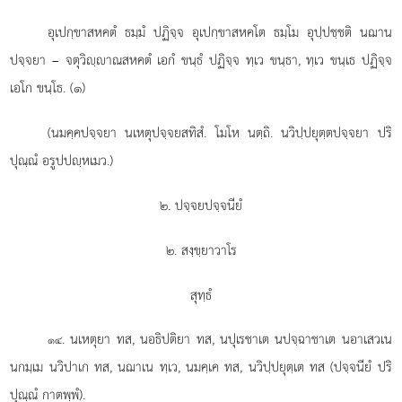
อุเปกฺขาสหคตํ ธมฺมํ ปฏิจฺจ อุเปกฺขาสหคโต ธมฺโม อุปฺปชฺชติ นฌาน
ปจฺจยา – จตุวิฺาณสหคตํ เอกํ ขนฺธํ ปฏิจฺจ ทฺเว ขนฺธา, ทฺเว ขนฺเธ ปฏิจฺจ
เอโก ขนฺโธ. (๑)
(นมคฺคปจฺจยา นเหตุปจฺจยสทิสํ. โมโห นตฺถิ. นวิปฺปยุตฺตปจฺจยา ปริ
ปุณฺณํ อรูปปฺหเมว.)
๒. ปจฺจยปจฺจนียํ
๒. สงฺขฺยาวาโร
สุทฺธํ
. นเหตุยา
ทส, นอธิปติยา ทส, นปุเรชาเต นปจฺฉาชาเต นอาเสวเน
๑๔
นกมฺเม นวิปาเก ทส, นฌาเน ทฺเว, นมคฺเค ทส, นวิปฺปยุตฺเต ทส (ปจฺจนียํ ปริ
ปุณฺณํ กาตพฺพํ).