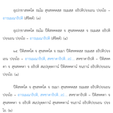
อุเปกฺขาสหคโต
ธมฺโม สุขสหคตสฺส ธมฺมสฺส อธิปติปจฺจเยน ปจฺจโย –
อารมฺมณาธิปติ
(สํขิตฺตํ). (๓)
อุเปกฺขาสหคโต ธมฺโม ปีติสหคตสฺส จ สุขสหคตสฺส จ ธมฺมสฺส อธิปติ
ปจฺจเยน ปจฺจโย –
อารมฺมณาธิปติ
(สํขิตฺตํ). (๔)
. ปีติสหคโต จ สุขสหคโต จ ธมฺมา ปีติสหคตสฺส ธมฺมสฺส อธิปติปจฺจ
๒๕
เยน ปจฺจโย –
อารมฺมณาธิปติ, สหชาตาธิปติ…เป…
. สหชาตาธิปติ – ปีติสหค
ตา จ สุขสหคตา จ อธิปติ สมฺปยุตฺตกานํ ปีติสหคตานํ ขนฺธานํ อธิปติปจฺจเยน
ปจฺจโย. (๑)
ปีติสหคโต จ สุขสหคโต จ ธมฺมา สุขสหคตสฺส ธมฺมสฺส อธิปติปจฺจเยน
ปจฺจโย –
อารมฺมณาธิปติ, สหชาตาธิปติ…เป…
. สหชาตาธิปติ – ปีติสหคตา จ
สุขสหคตา จ อธิปติ สมฺปยุตฺตกานํ สุขสหคตานํ ขนฺธานํ อธิปติปจฺจเยน ปจฺจ
โย. (๒)