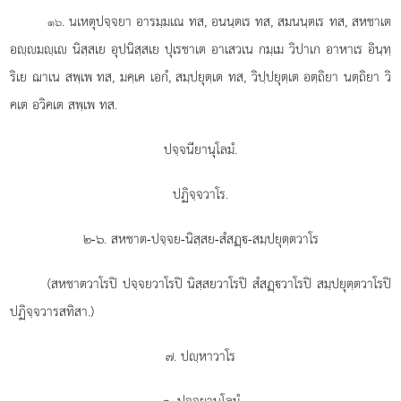
. นเหตุปจฺจยา อารมฺมเณ ทส, อนนฺตเร ทส, สมนนฺตเร ทส, สหชาเต
๑๖
อฺมฺเ นิสฺสเย
อุปนิสฺสเย ปุเรชาเต อาเสวเน กมฺเม วิปาเก อาหาเร อินฺทฺ
ริเย ฌาเน สพฺเพ ทส, มคฺเค เอกํ, สมฺปยุตฺเต ทส, วิปฺปยุตฺเต อตฺถิยา นตฺถิยา วิ
คเต อวิคเต สพฺเพ ทส.
ปจฺจนียานุโลมํ.
ปฏิจฺจวาโร.
๒-๖. สหชาต-ปจฺจย-นิสฺสย-สํสฏฺ-สมฺปยุตฺตวาโร
(สหชาตวาโรปิ ปจฺจยวาโรปิ นิสฺสยวาโรปิ สํสฏฺวาโรปิ สมฺปยุตฺตวาโรปิ
ปฏิจฺจวารสทิสา.)
๗. ปฺหาวาโร
๑. ปจฺจยานุโลมํ