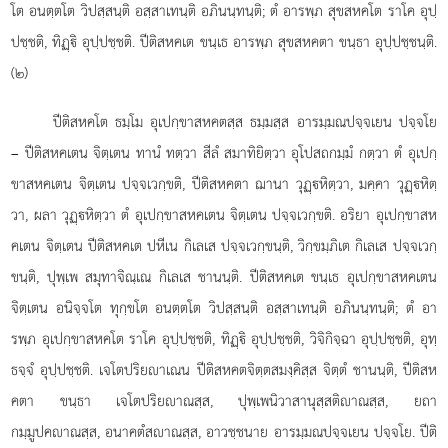
โต อนตฺตโต วิปสฺสนฺติ อสฺสาเทนฺติ อภินนฺทนฺติ; ตํ อารพฺภ สุขสหคโต ราโค อุปฺ
ปชฺชติ, ทิฏฺิ อุปฺปชฺชติ. ปีติสหคเต ขนฺเธ อารพฺภ สุขสหคตา ขนฺธา อุปฺปชฺชนฺติ.
(๒)
ปีติสหคโต
ธมฺโม อุเปกฺขาสหคตสฺส ธมฺมสฺส อารมฺมณปจฺจเยน ปจฺจโย
– ปีติสหคเตน จิตฺเตน ทานํ ทตฺวา สีลํ สมาทิยิตฺวา อุโปสถกมฺมํ กตฺวา ตํ อุเปกฺ
ขาสหคเตน จิตฺเตน ปจฺจเวกฺขติ, ปีติสหคตา ฌานา วุฏฺหิตฺวา, มคฺคา วุฏฺหิตฺ
วา, ผลา วุฏฺหิตฺวา ตํ อุเปกฺขาสหคเตน จิตฺเตน ปจฺจเวกฺขติ. อริยา อุเปกฺขาสห
คเตน จิตฺเตน ปีติสหคเต ปหีเน กิเลเส ปจฺจเวกฺขนฺติ, วิกฺขมฺภิเต กิเลเส ปจฺจเวกฺ
ขนฺติ, ปุพฺเพ สมุทาจิณฺเณ กิเลเส ชานนฺติ. ปีติสหคเต ขนฺเธ อุเปกฺขาสหคเตน
จิตฺเตน อนิจฺจโต ทุกฺขโต อนตฺตโต วิปสฺสนฺติ อสฺสาเทนฺติ อภินนฺทนฺติ; ตํ อา
รพฺภ อุเปกฺขาสหคโต ราโค อุปฺปชฺชติ, ทิฏฺิ อุปฺปชฺชติ, วิจิกิจฺฉา อุปฺปชฺชติ, อุทฺ
ธจฺจํ อุปฺปชฺชติ. เจโตปริยาเณน ปีติสหคตจิตฺตสมงฺคิสฺส จิตฺตํ ชานนฺติ, ปีติสห
คตา ขนฺธา เจโตปริยาณสฺส, ปุพฺเพนิวาสานุสฺสติาณสฺส, ยถา
กมฺมูปคาณสฺส, อนาคตํสาณสฺส, อาวชฺชนาย อารมฺมณปจฺจเยน ปจฺจโย. ปีติ