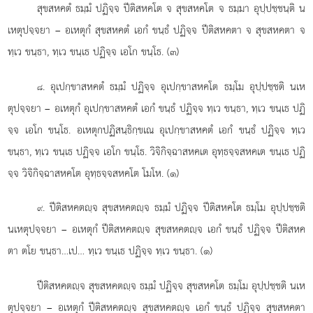
สุขสหคตํ
ธมฺมํ ปฏิจฺจ ปีติสหคโต จ สุขสหคโต จ ธมฺมา อุปฺปชฺชนฺติ น
เหตุปจฺจยา – อเหตุกํ สุขสหคตํ เอกํ ขนฺธํ ปฏิจฺจ ปีติสหคตา จ สุขสหคตา จ
ทฺเว ขนฺธา, ทฺเว ขนฺเธ ปฏิจฺจ เอโก ขนฺโธ. (๓)
. อุเปกฺขาสหคตํ ธมฺมํ ปฏิจฺจ อุเปกฺขาสหคโต ธมฺโม อุปฺปชฺชติ นเห
๘
ตุปจฺจยา – อเหตุกํ
อุเปกฺขาสหคตํ เอกํ ขนฺธํ ปฏิจฺจ ทฺเว ขนฺธา, ทฺเว ขนฺเธ ปฏิ
จฺจ เอโก ขนฺโธ. อเหตุกปฏิสนฺธิกฺขเณ อุเปกฺขาสหคตํ เอกํ ขนฺธํ ปฏิจฺจ ทฺเว
ขนฺธา, ทฺเว ขนฺเธ ปฏิจฺจ เอโก ขนฺโธ. วิจิกิจฺฉาสหคเต อุทฺธจฺจสหคเต ขนฺเธ ปฏิ
จฺจ วิจิกิจฺฉาสหคโต อุทฺธจฺจสหคโต โมโห. (๑)
. ปีติสหคตฺจ สุขสหคตฺจ ธมฺมํ ปฏิจฺจ ปีติสหคโต ธมฺโม อุปฺปชฺชติ
๙
นเหตุปจฺจยา – อเหตุกํ ปีติสหคตฺจ สุขสหคตฺจ เอกํ ขนฺธํ ปฏิจฺจ ปีติสหค
ตา ตโย ขนฺธา…เป… ทฺเว ขนฺเธ ปฏิจฺจ ทฺเว ขนฺธา. (๑)
ปีติสหคตฺจ สุขสหคตฺจ ธมฺมํ ปฏิจฺจ สุขสหคโต ธมฺโม อุปฺปชฺชติ นเห
ตุปจฺจยา – อเหตุกํ ปีติสหคตฺจ สุขสหคตฺจ เอกํ ขนฺธํ ปฏิจฺจ สุขสหคตา