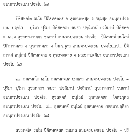
อนนฺตรปจฺจเยน ปจฺจโย. (๓)
ปีติสหคโต
ธมฺโม ปีติสหคตสฺส จ สุขสหคตสฺส จ ธมฺมสฺส อนนฺตรปจฺจ
เยน ปจฺจโย – ปุริมา ปุริมา ปีติสหคตา ขนฺธา ปจฺฉิมานํ ปจฺฉิมานํ ปีติสหค
ตานฺจ สุขสหคตานฺจ ขนฺธานํ อนนฺตรปจฺจเยน ปจฺจโย
. ปีติสหคตํ อนุโลมํ
ปีติสหคตสฺส จ สุขสหคตสฺส จ โคตฺรภุสฺส อนนฺตรปจฺจเยน ปจฺจโย…เป… ปีติ
สหคตํ อนุโลมํ ปีติสหคตาย จ สุขสหคตาย จ ผลสมาปตฺติยา อนนฺตรปจฺจเยน
ปจฺจโย. (๔)
. สุขสหคโต ธมฺโม สุขสหคตสฺส ธมฺมสฺส อนนฺตรปจฺจเยน ปจฺจโย –
๒๗
ปุริมา ปุริมา สุขสหคตา ขนฺธา ปจฺฉิมานํ ปจฺฉิมานํ สุขสหคตานํ ขนฺธานํ
อนนฺตรปจฺจเยน ปจฺจโย. สุขสหคตํ อนุโลมํ สุขสหคตสฺส โคตฺรภุสฺส
อนนฺตรปจฺจเยน ปจฺจโย…เป… สุขสหคตํ อนุโลมํ สุขสหคตาย ผลสมาปตฺติยา
อนนฺตรปจฺจเยน ปจฺจโย. (๑)
สุขสหคโต ธมฺโม ปีติสหคตสฺส ธมฺมสฺส อนนฺตรปจฺจเยน ปจฺจโย – ปุริ