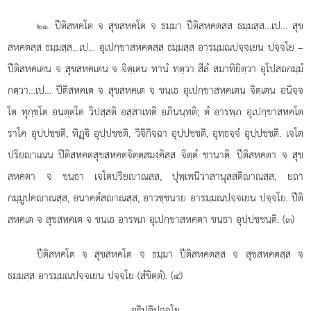
. ปีติสหคโต จ สุขสหคโต จ ธมฺมา ปีติสหคตสฺส ธมฺมสฺส…เป… สุข
๒๑
สหคตสฺส ธมฺมสฺส…เป… อุเปกฺขาสหคตสฺส ธมฺมสฺส อารมฺมณปจฺจเยน ปจฺจโย –
ปีติสหคเตน จ สุขสหคเตน จ จิตฺเตน ทานํ ทตฺวา สีลํ สมาทิยิตฺวา อุโปสถกมฺมํ
กตฺวา…เป… ปีติสหคเต จ สุขสหคเต จ ขนฺเธ อุเปกฺขาสหคเตน จิตฺเตน อนิจฺจ
โต ทุกฺขโต อนตฺตโต วิปสฺสติ อสฺสาเทติ อภินนฺทติ; ตํ อารพฺภ อุเปกฺขาสหคโต
ราโค อุปฺปชฺชติ, ทิฏฺิ อุปฺปชฺชติ, วิจิกิจฺฉา อุปฺปชฺชติ, อุทฺธจฺจํ อุปฺปชฺชติ. เจโต
ปริยาเณน ปีติสหคตสุขสหคตจิตฺตสมงฺคิสฺส จิตฺตํ ชานาติ. ปีติสหคตา จ สุข
สหคตา จ ขนฺธา เจโตปริยาณสฺส, ปุพฺเพนิวาสานุสฺสติาณสฺส, ยถา
กมฺมูปคาณสฺส, อนาคตํสาณสฺส, อาวชฺชนาย อารมฺมณปจฺจเยน ปจฺจโย. ปีติ
สหคเต จ สุขสหคเต จ ขนฺเธ อารพฺภ อุเปกฺขาสหคตา ขนฺธา อุปฺปชฺชนฺติ. (๓)
ปีติสหคโต จ สุขสหคโต จ ธมฺมา ปีติสหคตสฺส จ สุขสหคตสฺส จ
ธมฺมสฺส อารมฺมณปจฺจเยน ปจฺจโย (สํขิตฺตํ). (๔)
อธิปติปจฺจโย