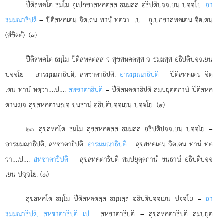
ปีติสหคโต ธมฺโม อุเปกฺขาสหคตสฺส ธมฺมสฺส อธิปติปจฺจเยน ปจฺจโย.
อา
รมฺมณาธิปติ
– ปีติสหคเตน จิตฺเตน ทานํ ทตฺวา…เป… อุเปกฺขาสหคเตน จิตฺเตน
(สํขิตฺตํ). (๓)
ปีติสหคโต ธมฺโม ปีติสหคตสฺส จ สุขสหคตสฺส จ ธมฺมสฺส อธิปติปจฺจเยน
ปจฺจโย – อารมฺมณาธิปติ, สหชาตาธิปติ.
อารมฺมณาธิปติ
– ปีติสหคเตน จิตฺ
เตน ทานํ ทตฺวา…เป….
สหชาตาธิปติ
– ปีติสหคตาธิปติ สมฺปยุตฺตกานํ ปีติสหค
ตานฺจ สุขสหคตานฺจ ขนฺธานํ อธิปติปจฺจเยน ปจฺจโย. (๔)
. สุขสหคโต
ธมฺโม สุขสหคตสฺส ธมฺมสฺส อธิปติปจฺจเยน ปจฺจโย –
๒๓
อารมฺมณาธิปติ, สหชาตาธิปติ.
อารมฺมณาธิปติ
– สุขสหคเตน จิตฺเตน ทานํ ทตฺ
วา…เป….
สหชาตาธิปติ
– สุขสหคตาธิปติ สมฺปยุตฺตกานํ ขนฺธานํ อธิปติปจฺจ
เยน ปจฺจโย. (๑)
สุขสหคโต ธมฺโม ปีติสหคตสฺส ธมฺมสฺส อธิปติปจฺจเยน ปจฺจโย –
อา
รมฺมณาธิปติ, สหชาตาธิปติ…เป…
. สหชาตาธิปติ – สุขสหคตาธิปติ สมฺปยุตฺ