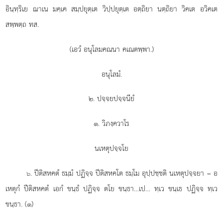
อินฺทฺริเย ฌาเน มคฺเค สมฺปยุตฺเต วิปฺปยุตฺเต อตฺถิยา นตฺถิยา วิคเต อวิคเต
สพฺพตฺถ ทส.
(เอวํ อนุโลมคณนา คเณตพฺพา.)
อนุโลมํ.
๒. ปจฺจยปจฺจนียํ
๑. วิภงฺควาโร
นเหตุปจฺจโย
. ปีติสหคตํ
ธมฺมํ ปฏิจฺจ ปีติสหคโต ธมฺโม อุปฺปชฺชติ นเหตุปจฺจยา – อ
๖
เหตุกํ ปีติสหคตํ เอกํ ขนฺธํ ปฏิจฺจ ตโย ขนฺธา…เป… ทฺเว ขนฺเธ ปฏิจฺจ ทฺเว
ขนฺธา. (๑)