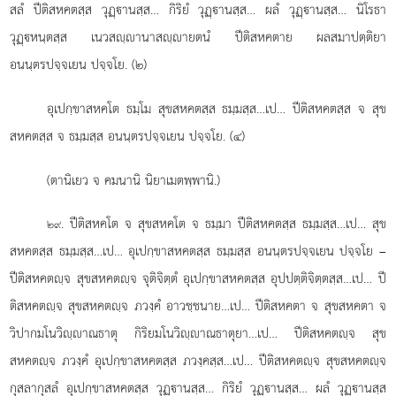
สลํ ปีติสหคตสฺส วุฏฺานสฺส… กิริยํ วุฏฺานสฺส… ผลํ วุฏฺานสฺส… นิโรธา
วุฏฺหนฺตสฺส เนวสฺานาสฺายตนํ ปีติสหคตาย ผลสมาปตฺติยา
อนนฺตรปจฺจเยน ปจฺจโย. (๒)
อุเปกฺขาสหคโต ธมฺโม สุขสหคตสฺส ธมฺมสฺส…เป… ปีติสหคตสฺส จ สุข
สหคตสฺส จ ธมฺมสฺส อนนฺตรปจฺจเยน ปจฺจโย. (๔)
(ตานิเยว จ คมนานิ นิยาเมตพฺพานิ.)
. ปีติสหคโต จ สุขสหคโต จ ธมฺมา ปีติสหคตสฺส ธมฺมสฺส…เป… สุข
๒๙
สหคตสฺส ธมฺมสฺส…เป… อุเปกฺขาสหคตสฺส ธมฺมสฺส อนนฺตรปจฺจเยน ปจฺจโย –
ปีติสหคตฺจ สุขสหคตฺจ จุติจิตฺตํ อุเปกฺขาสหคตสฺส อุปปตฺติจิตฺตสฺส…เป… ปี
ติสหคตฺจ สุขสหคตฺจ ภวงฺคํ อาวชฺชนาย…เป… ปีติสหคตา จ สุขสหคตา จ
วิปากมโนวิฺาณธาตุ กิริยมโนวิฺาณธาตุยา…เป… ปีติสหคตฺจ สุข
สหคตฺจ ภวงฺคํ อุเปกฺขาสหคตสฺส ภวงฺคสฺส…เป… ปีติสหคตฺจ สุขสหคตฺจ
กุสลากุสลํ อุเปกฺขาสหคตสฺส วุฏฺานสฺส… กิริยํ วุฏฺานสฺส… ผลํ วุฏฺานสฺส