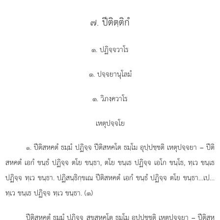
๗. ปีติตฺติกํ
๑. ปฏิจฺจวาโร
๑. ปจฺจยานุโลมํ
๑. วิภงฺควาโร
เหตุปจฺจโย
. ปีติสหคตํ
ธมฺมํ ปฏิจฺจ ปีติสหคโต ธมฺโม อุปฺปชฺชติ เหตุปจฺจยา – ปีติ
๑
สหคตํ เอกํ ขนฺธํ ปฏิจฺจ ตโย ขนฺธา, ตโย ขนฺเธ ปฏิจฺจ เอโก ขนฺโธ, ทฺเว ขนฺเธ
ปฏิจฺจ ทฺเว ขนฺธา. ปฏิสนฺธิกฺขเณ ปีติสหคตํ เอกํ ขนฺธํ ปฏิจฺจ ตโย ขนฺธา…เป…
ทฺเว ขนฺเธ ปฏิจฺจ ทฺเว ขนฺธา. (๑)
ปีติสหคตํ ธมฺมํ ปฏิจฺจ สุขสหคโต ธมฺโม อุปฺปชฺชติ เหตุปจฺจยา – ปีติสห