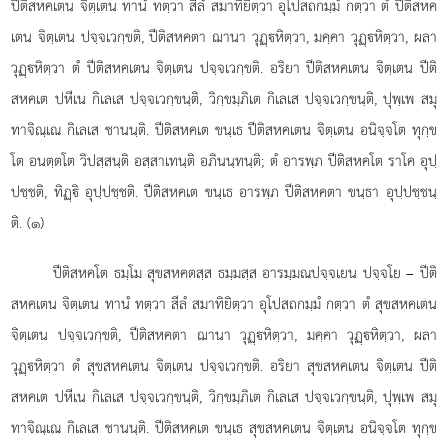
ปีติสหคเตน จิตฺเตน ทานํ ทตฺวา สีลํ สมาทิยิตฺวา อุโปสถกมฺมํ กตฺวา ตํ ปีติสหค
เตน จิตฺเตน ปจฺจเวกฺขติ, ปีติสหคตา ฌานา วุฏฺหิตฺวา, มคฺคา วุฏฺหิตฺวา, ผลา
วุฏฺหิตฺวา ตํ ปีติสหคเตน จิตฺเตน ปจฺจเวกฺขติ. อริยา ปีติสหคเตน จิตฺเตน ปีติ
สหคเต ปหีเน กิเลเส ปจฺจเวกฺขนฺติ, วิกฺขมฺภิเต กิเลเส ปจฺจเวกฺขนฺติ, ปุพฺเพ สมุ
ทาจิณฺเณ กิเลเส ชานนฺติ. ปีติสหคเต ขนฺเธ ปีติสหคเตน จิตฺเตน อนิจฺจโต ทุกฺข
โต อนตฺตโต วิปสฺสนฺติ อสฺสาเทนฺติ อภินนฺทนฺติ; ตํ อารพฺภ ปีติสหคโต ราโค อุปฺ
ปชฺชติ, ทิฏฺิ อุปฺปชฺชติ. ปีติสหคเต ขนฺเธ อารพฺภ ปีติสหคตา ขนฺธา อุปฺปชฺชนฺ
ติ. (๑)
ปีติสหคโต
ธมฺโม สุขสหคตสฺส ธมฺมสฺส อารมฺมณปจฺจเยน ปจฺจโย – ปีติ
สหคเตน จิตฺเตน ทานํ ทตฺวา สีลํ สมาทิยิตฺวา อุโปสถกมฺมํ กตฺวา ตํ สุขสหคเตน
จิตฺเตน ปจฺจเวกฺขติ, ปีติสหคตา ฌานา วุฏฺหิตฺวา, มคฺคา วุฏฺหิตฺวา, ผลา
วุฏฺหิตฺวา ตํ สุขสหคเตน
จิตฺเตน ปจฺจเวกฺขติ. อริยา สุขสหคเตน จิตฺเตน ปีติ
สหคเต ปหีเน กิเลเส ปจฺจเวกฺขนฺติ, วิกฺขมฺภิเต กิเลเส ปจฺจเวกฺขนฺติ, ปุพฺเพ สมุ
ทาจิณฺเณ กิเลเส ชานนฺติ. ปีติสหคเต ขนฺเธ สุขสหคเตน จิตฺเตน อนิจฺจโต ทุกฺข