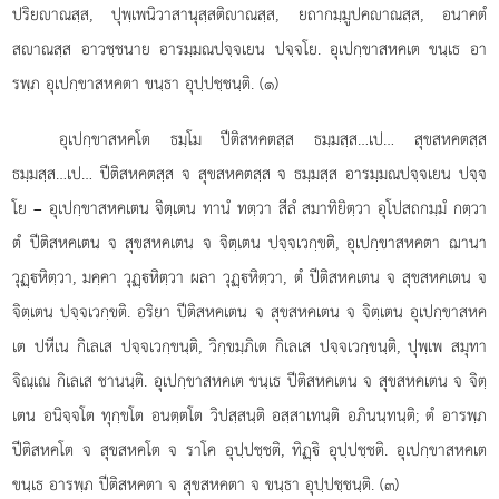
ปริยาณสฺส, ปุพฺเพนิวาสานุสฺสติาณสฺส, ยถากมฺมูปคาณสฺส, อนาคตํ
สาณสฺส อาวชฺชนาย อารมฺมณปจฺจเยน ปจฺจโย. อุเปกฺขาสหคเต ขนฺเธ อา
รพฺภ อุเปกฺขาสหคตา ขนฺธา อุปฺปชฺชนฺติ. (๑)
อุเปกฺขาสหคโต ธมฺโม ปีติสหคตสฺส ธมฺมสฺส…เป… สุขสหคตสฺส
ธมฺมสฺส…เป… ปีติสหคตสฺส จ สุขสหคตสฺส จ ธมฺมสฺส อารมฺมณปจฺจเยน ปจฺจ
โย – อุเปกฺขาสหคเตน จิตฺเตน ทานํ ทตฺวา สีลํ
สมาทิยิตฺวา อุโปสถกมฺมํ กตฺวา
ตํ ปีติสหคเตน จ สุขสหคเตน จ จิตฺเตน ปจฺจเวกฺขติ, อุเปกฺขาสหคตา ฌานา
วุฏฺหิตฺวา, มคฺคา วุฏฺหิตฺวา ผลา วุฏฺหิตฺวา, ตํ ปีติสหคเตน จ สุขสหคเตน จ
จิตฺเตน ปจฺจเวกฺขติ. อริยา ปีติสหคเตน จ สุขสหคเตน จ จิตฺเตน อุเปกฺขาสหค
เต ปหีเน กิเลเส ปจฺจเวกฺขนฺติ, วิกฺขมฺภิเต กิเลเส ปจฺจเวกฺขนฺติ, ปุพฺเพ สมุทา
จิณฺเณ กิเลเส ชานนฺติ. อุเปกฺขาสหคเต ขนฺเธ ปีติสหคเตน จ สุขสหคเตน จ
จิตฺ
เตน อนิจฺจโต ทุกฺขโต อนตฺตโต วิปสฺสนฺติ อสฺสาเทนฺติ
อภินนฺทนฺติ; ตํ อารพฺภ
ปีติสหคโต จ สุขสหคโต จ ราโค อุปฺปชฺชติ, ทิฏฺิ อุปฺปชฺชติ. อุเปกฺขาสหคเต
ขนฺเธ อารพฺภ ปีติสหคตา จ สุขสหคตา จ ขนฺธา อุปฺปชฺชนฺติ. (๓)