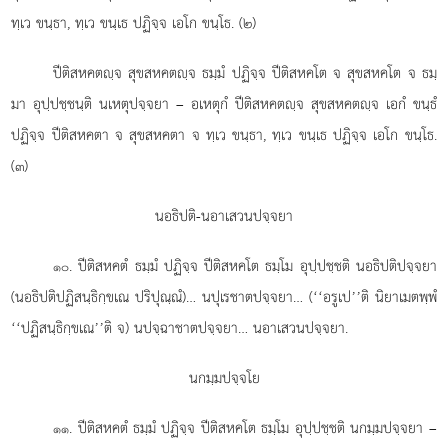
ทฺเว ขนฺธา, ทฺเว ขนฺเธ ปฏิจฺจ เอโก ขนฺโธ. (๒)
ปีติสหคตฺจ สุขสหคตฺจ ธมฺมํ ปฏิจฺจ ปีติสหคโต จ สุขสหคโต จ ธมฺ
มา อุปฺปชฺชนฺติ นเหตุปจฺจยา – อเหตุกํ ปีติสหคตฺจ สุขสหคตฺจ เอกํ ขนฺธํ
ปฏิจฺจ ปีติสหคตา จ สุขสหคตา จ ทฺเว ขนฺธา, ทฺเว ขนฺเธ ปฏิจฺจ
เอโก ขนฺโธ.
(๓)
นอธิปติ-นอาเสวนปจฺจยา
. ปีติสหคตํ ธมฺมํ ปฏิจฺจ ปีติสหคโต ธมฺโม อุปฺปชฺชติ นอธิปติปจฺจยา
๑๐
(นอธิปติปฏิสนฺธิกฺขเณ ปริปุณฺณํ)… นปุเรชาตปจฺจยา… (‘‘อรูเป’’ติ นิยาเมตพฺพํ
‘‘ปฏิสนฺธิกฺขเณ’’ติ จ) นปจฺฉาชาตปจฺจยา… นอาเสวนปจฺจยา.
นกมฺมปจฺจโย
. ปีติสหคตํ ธมฺมํ ปฏิจฺจ ปีติสหคโต ธมฺโม อุปฺปชฺชติ นกมฺมปจฺจยา –
๑๑