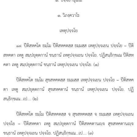
๑. วิภงฺควาโร
เหตุปจฺจโย
. ปีติสหคโต ธมฺโม ปีติสหคตสฺส ธมฺมสฺส เหตุปจฺจเยน ปจฺจโย – ปีติ
๑๗
สหคตา เหตู สมฺปยุตฺตกานํ ขนฺธานํ เหตุปจฺจเยน ปจฺจโย. ปฏิสนฺธิกฺขเณ ปีติสห
คตา เหตู สมฺปยุตฺตกานํ ขนฺธานํ เหตุปจฺจเยน
ปจฺจโย. (๑)
ปีติสหคโต
ธมฺโม สุขสหคตสฺส ธมฺมสฺส เหตุปจฺจเยน ปจฺจโย – ปีติสหค
ตา เหตู สมฺปยุตฺตกานํ สุขสหคตานํ ขนฺธานํ เหตุปจฺจเยน ปจฺจโย. ปฏิ
สนฺธิกฺขเณ…เป…. (๒)
ปีติสหคโต ธมฺโม ปีติสหคตสฺส จ สุขสหคตสฺส จ ธมฺมสฺส เหตุปจฺจเยน
ปจฺจโย
– ปีติสหคตา เหตู สมฺปยุตฺตกานํ ปีติสหคตานฺจ สุขสหคตานฺจ
ขนฺธานํ เหตุปจฺจเยน ปจฺจโย. ปฏิสนฺธิกฺขเณ…เป…. (๓)