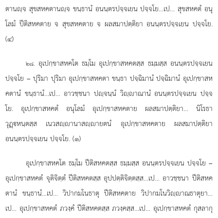
ตานฺจ สุขสหคตานฺจ ขนฺธานํ อนนฺตรปจฺจเยน ปจฺจโย…เป… สุขสหคตํ อนุ
โลมํ ปีติสหคตาย จ สุขสหคตาย จ ผลสมาปตฺติยา อนนฺตรปจฺจเยน ปจฺจโย.
(๔)
. อุเปกฺขาสหคโต
ธมฺโม อุเปกฺขาสหคตสฺส ธมฺมสฺส อนนฺตรปจฺจเยน
๒๘
ปจฺจโย – ปุริมา ปุริมา อุเปกฺขาสหคตา ขนฺธา ปจฺฉิมานํ ปจฺฉิมานํ อุเปกฺขาสห
คตานํ ขนฺธานํ…เป… อาวชฺชนา ปฺจนฺนํ วิฺาณานํ อนนฺตรปจฺจเยน ปจฺจ
โย. อุเปกฺขาสหคตํ อนุโลมํ อุเปกฺขาสหคตาย ผลสมาปตฺติยา… นิโรธา
วุฏฺหนฺตสฺส เนวสฺานาสฺายตนํ อุเปกฺขาสหคตาย ผลสมาปตฺติยา
อนนฺตรปจฺจเยน ปจฺจโย. (๑)
อุเปกฺขาสหคโต
ธมฺโม ปีติสหคตสฺส ธมฺมสฺส อนนฺตรปจฺจเยน ปจฺจโย –
อุเปกฺขาสหคตํ จุติจิตฺตํ ปีติสหคตสฺส อุปปตฺติจิตฺตสฺส…เป… อาวชฺชนา ปีติสหค
ตานํ ขนฺธานํ…เป… วิปากมโนธาตุ ปีติสหคตาย วิปากมโนวิฺาณธาตุยา…
เป… อุเปกฺขาสหคตํ ภวงฺคํ ปีติสหคตสฺส ภวงฺคสฺส…เป… อุเปกฺขาสหคตํ กุสลากุ