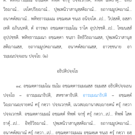
วิธาณํ… เจโตปริยาณํ… ปุพฺเพนิวาสานุสฺสติาณํ… ยถากมฺมูปคาณํ…
อนาคตํสาณํ… พหิทฺธารมฺมเณ อชฺฌตฺเต ขนฺเธ อนิจฺจโต…เป… วิปสฺสติ, อสฺสา
เทติ อภินนฺทติ, ตํ อารพฺภ อชฺฌตฺตารมฺมโณ ราโค อุปฺปชฺชติ…เป… โทมนสฺสํ
อุปฺปชฺชติ. พหิทฺธารมฺมณา อชฺฌตฺตา ขนฺธา อิทฺธิวิธาณสฺส, ปุพฺเพนิวาสานุสฺ
สติาณสฺส, ยถากมฺมูปคาณสฺส, อนาคตํสาณสฺส, อาวชฺชนาย อา
รมฺมณปจฺจเยน ปจฺจโย. (๒)
อธิปติปจฺจโย
. อชฺฌตฺตารมฺมโณ
ธมฺโม อชฺฌตฺตารมฺมณสฺส ธมฺมสฺส อธิปติปจฺจเยน
๑๔
ปจฺจโย – อารมฺมณาธิปติ, สหชาตาธิปติ.
อารมฺมณาธิปติ
– อชฺฌตฺตํ
วิฺาณฺจายตนํ ครุํ กตฺวา ปจฺจเวกฺขติ, เนวสฺานาสฺายตนํ ครุํ กตฺวา
ปจฺจเวกฺขติ. อชฺฌตฺตารมฺมณํ อชฺฌตฺตํ ทิพฺพํ จกฺขุํ ครุํ กตฺวา…เป… ทิพฺพํ โสต
ธาตุํ…เป… อิทฺธิวิธาณํ… ปุพฺเพนิวาสานุสฺสติาณํ… ยถากมฺมูปคาณํ…
อนาคตํสาณํ ครุํ กตฺวา…เป… อชฺฌตฺตารมฺมเณ อชฺฌตฺเต ขนฺเธ ครุํ กตฺวา อสฺ