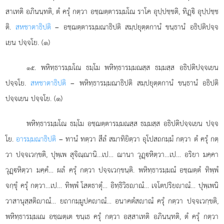
สาเทติ อภินนฺทติ, ตํ ครุํ กตฺวา อชฺฌตฺตารมฺมโณ ราโค
อุปฺปชฺชติ, ทิฏฺิ อุปฺปชฺช
ติ.
สหชาตาธิปติ
– อชฺฌตฺตารมฺมณาธิปติ สมฺปยุตฺตกานํ ขนฺธานํ อธิปติปจฺจ
เยน ปจฺจโย. (๑)
. พหิทฺธารมฺมโณ ธมฺโม พหิทฺธารมฺมณสฺส ธมฺมสฺส อธิปติปจฺจเยน
๑๕
ปจฺจโย.
สหชาตาธิปติ
– พหิทฺธารมฺมณาธิปติ สมฺปยุตฺตกานํ ขนฺธานํ อธิปติ
ปจฺจเยน ปจฺจโย. (๑)
พหิทฺธารมฺมโณ
ธมฺโม อชฺฌตฺตารมฺมณสฺส ธมฺมสฺส อธิปติปจฺจเยน ปจฺจ
โย.
อารมฺมณาธิปติ
– ทานํ ทตฺวา สีลํ สมาทิยิตฺวา อุโปสถกมฺมํ กตฺวา ตํ ครุํ กตฺ
วา ปจฺจเวกฺขติ, ปุพฺเพ สุจิณฺณานิ…เป… ฌานา วุฏฺหิตฺวา…เป… อริยา มคฺคา
วุฏฺหิตฺวา มคฺคํ… ผลํ ครุํ กตฺวา ปจฺจเวกฺขนฺติ. พหิทฺธารมฺมณํ อชฺฌตฺตํ ทิพฺพํ
จกฺขุํ ครุํ กตฺวา…เป… ทิพฺพํ โสตธาตุํ… อิทฺธิวิธาณํ… เจโตปริยาณํ… ปุพฺเพนิ
วาสานุสฺสติาณํ… ยถากมฺมูปคาณํ… อนาคตํสาณํ ครุํ กตฺวา ปจฺจเวกฺขติ,
พหิทฺธารมฺมเณ อชฺฌตฺเต ขนฺเธ ครุํ กตฺวา อสฺสาเทติ อภินนฺทติ, ตํ ครุํ กตฺวา