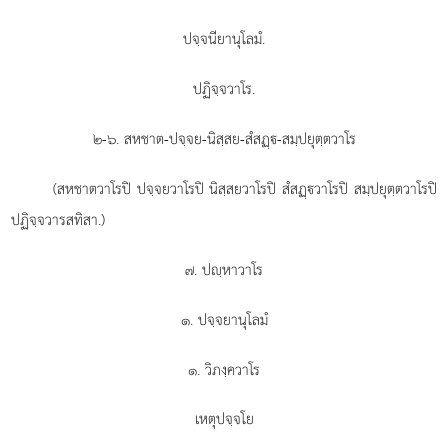
ปจฺจนียานุโลมํ.
ปฏิจฺจวาโร.
๒-๖. สหชาต-ปจฺจย-นิสฺสย-สํสฏฺ-สมฺปยุตฺตวาโร
(สหชาตวาโรปิ ปจฺจยวาโรปิ นิสฺสยวาโรปิ สํสฏฺวาโรปิ สมฺปยุตฺตวาโรปิ
ปฏิจฺจวารสทิสา.)
๗. ปฺหาวาโร
๑. ปจฺจยานุโลมํ
๑. วิภงฺควาโร
เหตุปจฺจโย