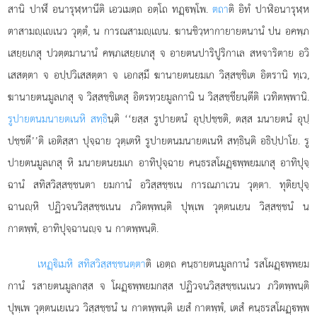
สานิ ปาฬึ อนารุฬฺหานีติ เอวเมตฺถ อตฺโถ ทฏฺพฺโพ.
ตถา
ติ อิทํ ปาฬิอนารุฬฺห
ตาสามฺเเนว วุตฺตํ, น การณสามฺเน. ฆานชิวฺหากายายตนานํ ปน อคพฺภ
เสยฺยเกสุ ปวตฺตมานานํ คพฺภเสยฺยเกสุ จ อายตนปาริปูริกาเล สหจาริตาย อวิ
เสสตฺตา จ อปฺปวิเสสตฺตา จ เอกสฺมึ ฆานายตนยมเก วิสฺสชฺชิเต อิตรานิ ทฺเว,
ฆานายตนมูลเกสุ จ วิสฺสชฺชิเตสุ อิตรทฺวยมูลกานิ น วิสฺสชฺชียนฺตีติ เวทิตพฺพานิ.
รูปายตนมนายตเนหิ สทฺธิ
นฺติ ‘‘ยสฺส รูปายตนํ อุปฺปชฺชติ, ตสฺส มนายตนํ อุปฺ
ปชฺชตี’’ติ เอติสฺสา ปุจฺฉาย วุตฺเตหิ รูปายตนมนายตเนหิ สทฺธินฺติ อธิปฺปาโย. รู
ปายตนมูลเกสุ หิ มนายตนยมเก อาทิปุจฺฉาย คนฺธรสโผฏฺพฺพยมเกสุ อาทิปุจฺ
ฉานํ สทิสวิสฺสชฺชนตา ยมกานํ อวิสฺสชฺชเน การณภาเวน วุตฺตา. ทุติยปุจฺ
ฉานฺหิ ปฏิวจนวิสฺสชฺชเนน ภวิตพฺพนฺติ ปุพฺเพ วุตฺตนเยน วิสฺสชฺชนํ น
กาตพฺพํ, อาทิปุจฺฉานฺจ น กาตพฺพนฺติ.
เหฏฺิเมหิ สทิสวิสฺสชฺชนตฺตา
ติ เอตฺถ คนฺธายตนมูลกานํ รสโผฏฺพฺพยม
กานํ รสายตนมูลกสฺส จ โผฏฺพฺพยมกสฺส ปฏิวจนวิสฺสชฺชเนเนว ภวิตพฺพนฺติ
ปุพฺเพ วุตฺตนเยเนว วิสฺสชฺชนํ น กาตพฺพนฺติ เยสํ กาตพฺพํ, เตสํ คนฺธรสโผฏฺพฺพ