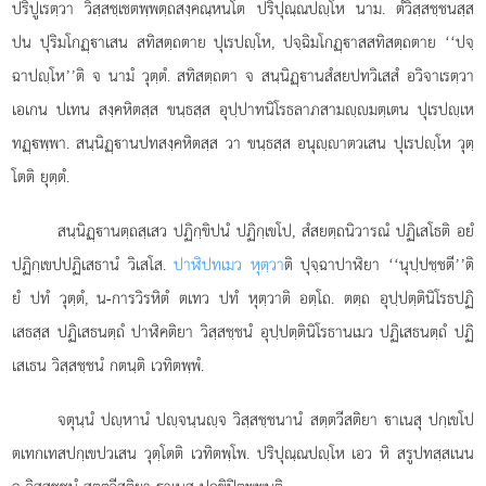
ปริปูเรตฺวา วิสฺสชฺเชตพฺพตฺถสงฺคณฺหนโต ปริปุณฺณปฺโห นาม. ตํวิสฺสชฺชนสฺส
ปน ปุริมโกฏฺาเสน สทิสตฺถตาย ปุเรปฺโห, ปจฺฉิมโกฏฺาสสทิสตฺถตาย ‘‘ปจฺ
ฉาปฺโห’’ติ จ นามํ วุตฺตํ. สทิสตฺถตา จ สนฺนิฏฺานสํสยปทวิเสสํ อวิจาเรตฺวา
เอเกน ปเทน สงฺคหิตสฺส ขนฺธสฺส อุปฺปาทนิโรธลาภสามฺมตฺเตน ปุเรปฺเห
ทฏฺพฺพา. สนฺนิฏฺานปทสงฺคหิตสฺส วา ขนฺธสฺส อนุฺาตวเสน ปุเรปฺโห วุตฺ
โตติ ยุตฺตํ.
สนฺนิฏฺานตฺถสฺเสว ปฏิกฺขิปนํ ปฏิกฺเขโป, สํสยตฺถนิวารณํ ปฏิเสโธติ อยํ
ปฏิกฺเขปปฏิเสธานํ วิเสโส.
ปาฬิปทเมว หุตฺวา
ติ ปุจฺฉาปาฬิยา ‘‘นุปฺปชฺชตี’’ติ
ยํ ปทํ วุตฺตํ, น-การวิรหิตํ ตเทว ปทํ หุตฺวาติ อตฺโถ. ตตฺถ อุปฺปตฺตินิโรธปฏิ
เสธสฺส ปฏิเสธนตฺถํ ปาฬิคติยา วิสฺสชฺชนํ อุปฺปตฺตินิโรธานเมว ปฏิเสธนตฺถํ ปฏิ
เสเธน วิสฺสชฺชนํ กตนฺติ เวทิตพฺพํ.
จตุนฺนํ
ปฺหานํ ปฺจนฺนฺจ วิสฺสชฺชนานํ สตฺตวีสติยา าเนสุ ปกฺเขโป
ตเทกเทสปกฺเขปวเสน วุตฺโตติ เวทิตพฺโพ. ปริปุณฺณปฺโห เอว หิ สรูปทสฺสเนน