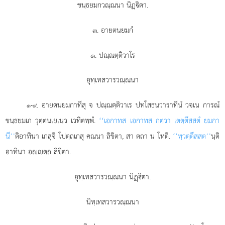
ขนฺธยมกวณฺณนา นิฏฺิตา.
๓. อายตนยมกํ
๑. ปณฺณตฺติวาโร
อุทฺเทสวารวณฺณนา
. อายตนยมกาทีสุ
จ ปณฺณตฺติวาเร ปทโสธนวาราทีนํ วจเน การณํ
๑-๙
ขนฺธยมเก วุตฺตนเยเนว เวทิตพฺพํ.
‘‘เอกาทส เอกาทส กตฺวา เตตฺตึสสตํ ยมกา
นี’’
ติอาทินา เกสุจิ โปตฺถเกสุ คณนา ลิขิตา, สา ตถา น โหติ.
‘‘ทฺวตฺตึสสต’’
นฺติ
อาทินา อฺตฺถ ลิขิตา.
อุทฺเทสวารวณฺณนา นิฏฺิตา.
นิทฺเทสวารวณฺณนา