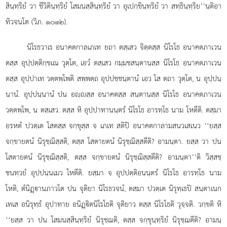
สินฺทฺริยํ วา ชีวิตินฺทฺริยํ โสมนสฺสินฺทฺริยํ วา อุเปกฺขินฺทฺริยํ วา สทฺธินฺทฺริย’’นฺติอา
ทิวจนโต (วิภ. ๑๐๑๒).
นิโรธวาเร อนาคตกาลเภเท ยถา ตสฺเสว จิตฺตสฺส นิโรโธ อนาคตภาเวน
ตสฺส อุปฺปตฺติกฺขเณ วุตฺโต, เอวํ ตสฺเสว กมฺมชสนฺตานสฺส นิโรโธ อนาคตภาเวน
ตสฺส อุปฺปาเท วตฺตพฺโพติ สพฺพตฺถ อุปปชฺชนฺตานํ เอว โส ตถา วุตฺโต, น อุปฺปนฺ
นานํ. อุปฺปนฺนานํ ปน อฺสฺส อนาคตสฺส สนฺตานสฺส นิโรโธ อนาคตภาเวน
วตฺตพฺโพ, น ตสฺเสว. ตสฺส หิ อุปฺปาทานนฺตรํ นิโรโธ อารทฺโธ นาม โหตีติ. ตสฺมา
อรหตํ ปวตฺเต โสตสฺส จกฺขุสฺส จ เภเท สติปิ อนาคตกาลามสนวเสเนว ‘‘ยสฺส
จกฺขายตนํ นิรุชฺฌิสฺสติ, ตสฺส โสตายตนํ นิรุชฺฌิสฺสตีติ? อามนฺตา. ยสฺส วา ปน
โสตายตนํ นิรุชฺฌิสฺสติ, ตสฺส จกฺขายตนํ นิรุชฺฌิสฺสตีติ? อามนฺตา’’ติ วิสฺสชฺ
ชนทฺวยํ อุปปนฺนเมว โหตีติ. ยสฺมา จ อุปปตฺติอนนฺตรํ นิโรโธ
อารทฺโธ นาม
โหติ, ตํนิฏฺานภาวโต ปน จุติยา นิโรธวจนํ, ตสฺมา ปวตฺเต นิรุทฺเธปิ สนฺตาเนก
เทเส อนิรุทฺธํ อุปาทาย อนิฏฺิตนิโรโธติ จุติยาว ตสฺส นิโรโธติ วุจฺจติ. วกฺขติ หิ
‘‘ยสฺส วา ปน โสมนสฺสินฺทฺริยํ นิรุชฺฌติ, ตสฺส จกฺขุนฺทฺริยํ นิรุชฺฌตีติ? อามนฺ