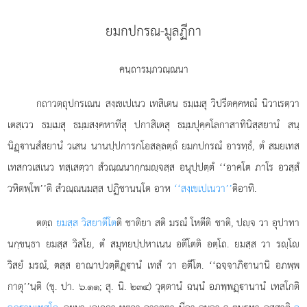
ยมกปกรณ-มูลฏีกา
คนฺถารมฺภวณฺณนา
กถาวตฺถุปกรเณน
สงฺเขเปเนว เทสิเตน ธมฺเมสุ วิปรีตคฺคหณํ นิวาเรตฺวา
เตสฺเวว ธมฺเมสุ ธมฺมสงฺคหาทีสุ ปกาสิเตสุ ธมฺมปุคฺคโลกาสาทินิสฺสยานํ สนฺ
นิฏฺานสํสยานํ วเสน นานปฺปการกโอสลฺลตฺถํ ยมกปกรณํ อารทฺธํ, ตํ สมยเทส
เทสกวเสเนว ทสฺเสตฺวา สํวณฺณนากฺกมฺจสฺส อนุปฺปตฺตํ ‘‘อาคโต ภาโร อวสฺสํ
วหิตพฺโพ’’ติ สํวณฺณนมสฺส ปฏิชานนฺโต อาห
‘‘สงฺเขเปเนวา’’
ติอาทิ.
ตตฺถ
ยมสฺส วิสยาตีโต
ติ ชาติยา สติ มรณํ โหตีติ ชาติ, ปฺจ วา อุปาทา
นกฺขนฺธา ยมสฺส วิสโย, ตํ สมุทยปฺปหาเนน อตีโตติ อตฺโถ. ยมสฺส วา รฺโ
วิสยํ มรณํ, ตสฺส อาณาปวตฺติฏฺานํ เทสํ วา อตีโต. ‘‘ฉจฺจาภิานานิ อภพฺพ
กาตุ’’นฺติ (ขุ. ปา. ๖.๑๑; สุ. นิ. ๒๓๔) วุตฺตานํ ฉนฺนํ อภพฺพฏฺานานํ เทสโกติ