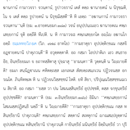
ฆานกานํ กามาวจรา จวนฺตานํ, รูปาวจรานํ เตสํ ตตฺถ ฆานายตนํ น นิรุชฺฌติ,
โน จ เตสํ ตตฺถ รูปายตนํ น นิรุชฺฌิสฺสตี’’ติ หิ เอตฺถ ‘‘อฆานกานํ กามาวจรา
จวนฺตาน’’นฺติ (ยม. ๑.อายตนยมก.๑๘๑) วจนํ อนุปฺปนฺเนเยว ฆานายตเน คพฺภ
เสยฺยกานํ จุติ อตฺถีติ ทีเปติ. น หิ กามาวจเร คพฺภเสยฺยกโต อฺโ อฆานโก
อตฺถิ
ธมฺมหทยวิภงฺเค
(วิภ. ๙๗๘ อาทโย) ‘‘กามธาตุยา อุปปตฺติกฺขเณ กสฺสจิ
อฏฺายตนานิ ปาตุภวนฺตี’’ติ อวุตฺตตฺตาติ. อถ กสฺมา โอปปาติเก เอว สนฺธาย
อิธ, อินฺทฺริยยมเก จ ยถาทสฺสิตาสุ ปุจฺฉาสุ
‘‘อามนฺตา’’ติ วุตฺตนฺติ น วิฺายตี
ติ? ยมเก สนฺนิฏฺาเนน คหิตตฺถสฺส เอกเทเส สํสยตฺถสมฺภเวน ปฏิวจนสฺส อก
รณโต. ภินฺทิตพฺเพ หิ น ปฏิวจนวิสฺสชฺชนํ โหติ. ยทิ สิยา, ปริปุณฺณวิสฺสชฺชนเมว
น สิยาติ. อถ กสฺมา ‘‘ยสฺส วา ปน โสมนสฺสินฺทฺริยํ อุปฺปชฺชติ, ตสฺส จกฺขุนฺทฺริยํ
อุปฺปชฺชตีติ? อามนฺตา’’ติ (ยม. ๓.อินฺทฺริยยมก.๑๘๖) อิมินา ‘‘คพฺภเสยฺยกานํ
โสมนสฺสปฏิสนฺธิ นตฺถี’’ติ น วิฺายตีติ? ‘‘กามธาตุยา อุปปตฺติกฺขเณ กสฺส ท
สินฺทฺริยานิ ปาตุภวนฺติ? คพฺภเสยฺยกานํ สตฺตานํ สเหตุกานํ าณสมฺปยุตฺตานํ
อุปปตฺติกฺขเณ ทสินฺทฺริยานิ ปาตุภวนฺติ กายินฺทฺริยํ มนินฺทฺริยํ อิตฺถินฺทฺริยํ วา ปุริ