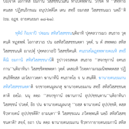
ปฺจาติ เอกาทส ยมกานิ วิสฺสชฺชนวเสน หาเปตพฺพานิ. วกฺขติ หิ ‘‘สทฺทาย
ตนสฺส ปฏิสนฺธิกฺขเณ อนุปฺปตฺติโต เตน สทฺธึ ยมกสฺส วิสฺสชฺชนเมว นตฺถี’’ติ
(ยม. อฏฺ. อายตนยมก ๑๘-๒๑).
ทุติยํ กิฺจาปิ ปเมน สทิสวิสฺสชฺชน
นฺติอาทิ ปุคฺคลวารเมว สนฺธาย วุตฺ
ตนฺติ ทฏฺพฺพํ. โอกาสวาเร ปน อสทิสวิสฺสชฺชนตฺตา วุตฺตํ, น ตํ สพฺพตฺถ สทิส
วิสฺสชฺชนนฺติ าเปตุํ ปุคฺคลวาเรปิ วิสฺสชฺชิตนฺติ.
คนฺธรสโผฏฺพฺพายตเนหิ สทฺธึ
ตีณิ ยมกานิ สทิสวิสฺสชฺชนานี
ติ รูปาวจรสตฺเต สนฺธาย ‘‘สจกฺขุกานํ อคนฺธ
กาน’’นฺติอาทินา วิสฺสชฺชิตพฺพตฺตา วุตฺตํ. เตสฺหิ วิรตฺตกามกมฺมนิพฺพตฺตสฺส ปฏิ
สนฺธิพีชสฺส เอวํสภาวตฺตา ฆานาทีนิ คนฺธาทโย จ น สนฺตีติ.
ฆานายตนยมเกน
สทิสวิสฺสชฺชนตฺตา
ติ จกฺขายตนมูลเกสุ ฆานายตนยมเกน สทฺธึ สทิสวิสฺสชฺชนตฺ
ตาติ อตฺโถ. นนุ ตตฺถ ‘‘สจกฺขุกานํ อฆานกานํ อุปปชฺชนฺตาน’’นฺติอาทินา
วิสฺสชฺชนํ ปวตฺตํ, อิธ ปน ฆานายตนมูลเกสุ ‘‘ยสฺส ฆานายตนํ อุปฺปชฺชติ, ตสฺส
ชิวฺหายตนํ อุปฺปชฺชตีติ? อามนฺตา’’ติ วิสฺสชฺชเนน ภวิตพฺพนฺติ นตฺถิ สทิสวิสฺสชฺ
ชนตาติ? สจฺจํ, ยถา ปน ตตฺถ ฆานายตนยมเกน ชิวฺหากายายตนยมกานิ สทิส