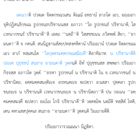
เตเนวา
ติ ปวตฺเต จิตฺตกฺขณวเสน ติณฺณํ อทฺธานํ ลาภโต เอว, อฺถา
จุติปฏิสนฺธิกฺขเณ รูปกฺขนฺธปริชานนสฺส อภาวา ‘‘โย รูปกฺขนฺธํ ปริชานาติ, โส
เวทนากฺขนฺธํ ปริชานาตี’’ติ เอตฺถ ‘‘นตฺถี’’ติ วิสฺสชฺชเนน ภวิตพฺพํ สิยา, ‘‘อา
มนฺตา’’ติ จ กตนฺติ. สนฺนิฏฺานสํสยปทสงฺคหิตานํ ปริฺานํ ปวตฺเต จิตฺตกฺขเณ
เอว ลาภํ ทสฺเสนฺโต
‘‘โลกุตฺตรมคฺคกฺขณสฺมิฺหี’’
ติอาทิมาห.
น ปริชานาตีติ
ปฺเห ปุถุชฺชนํ สนฺธาย อามนฺตาติ วุตฺต
นฺติ อิทํ ปุถุชฺชนสฺส สพฺพถา ปริฺา
กิจฺจสฺส อภาวโต วุตฺตํ. ‘‘อรหา รูปกฺขนฺธํ น ปริชานาติ โน จ เวทนากฺขนฺธํ น
ปริชานิตฺถ, อคฺคมคฺคสมงฺคิฺจ อรหนฺตฺจ เปตฺวา อวเสสา ปุคฺคลา รูปกฺ
ขนฺธฺจ น ปริชานนฺติ
เวทนากฺขนฺธฺจ น ปริชานิตฺถา’’ติ ปน วจเนน ‘‘อคฺ
คมคฺคสมงฺคึ เปตฺวา อฺโ โกจิ ปริชานาตี’’ติ วตฺตพฺโพ นตฺถีติ ทสฺสิตํ โหติ,
เตน ตทวเสสปุคฺคเล สนฺธาย ‘‘อามนฺตา’’ติ วุตฺตนฺติ วิฺายตีติ.
ปริฺาวารวณฺณนา นิฏฺิตา.