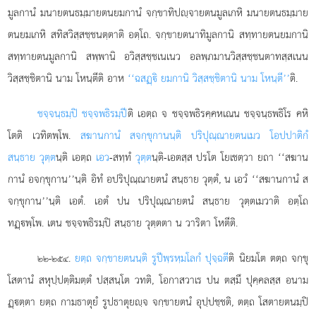
มูลกานํ มนายตนธมฺมายตนยมกานํ จกฺขาทิปฺจายตนมูลเกหิ มนายตนธมฺมาย
ตนยมเกหิ สทิสวิสฺสชฺชนตฺตาติ อตฺโถ. จกฺขายตนาทิมูลกานิ สทฺทายตนยมกานิ
สทฺทายตนมูลกานิ สพฺพานิ อวิสฺสชฺชเนเนว อลพฺภมานวิสฺสชฺชนตาทสฺสเนน
วิสฺสชฺชิตานิ นาม โหนฺตีติ อาห
‘‘ฉสฏฺิ ยมกานิ วิสฺสชฺชิตานิ นาม โหนฺตี’’
ติ.
ชจฺจนฺธมฺปิ ชจฺจพธิรมฺปี
ติ เอตฺถ จ ชจฺจพธิรคฺคหเณน ชจฺจนฺธพธิโร คหิ
โตติ เวทิตพฺโพ.
สฆานกานํ สจกฺขุกานนฺติ ปริปุณฺณายตนเมว โอปปาติกํ
สนฺธาย วุตฺต
นฺติ เอตฺถ
เอว
-สทฺทํ
วุตฺต
นฺติ-เอตสฺส ปรโต โยเชตฺวา ยถา ‘‘สฆาน
กานํ อจกฺขุกาน’’นฺติ อิทํ อปริปุณฺณายตนํ สนฺธาย วุตฺตํ, น เอวํ ‘‘สฆานกานํ ส
จกฺขุกาน’’นฺติ เอตํ. เอตํ ปน ปริปุณฺณายตนํ
สนฺธาย วุตฺตเมวาติ อตฺโถ
ทฏฺพฺโพ. เตน ชจฺจพธิรมฺปิ สนฺธาย วุตฺตตา น วาริตา โหตีติ.
.
ยตฺถ จกฺขายตนนฺติ รูปีพฺรหฺมโลกํ ปุจฺฉตี
ติ นิยมโต ตตฺถ จกฺขุ
๒๒-๒๕๔
โสตานํ สหุปฺปตฺติมตฺตํ ปสฺสนฺโต วทติ, โอกาสวาเร ปน ตสฺมึ ปุคฺคลสฺส อนาม
ฏฺตฺตา ยตฺถ กามธาตุยํ รูปธาตุยฺจ จกฺขายตนํ อุปฺปชฺชติ, ตตฺถ โสตายตนมฺปิ