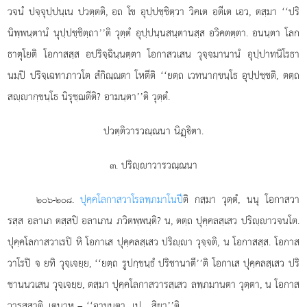
วจนํ ปจฺจุปฺปนฺเน ปวตฺตติ, อถ โข อุปฺปชฺชิตฺวา วิคเต อตีเต เอว, ตสฺมา ‘‘ปริ
นิพฺพนฺตานํ นุปฺปชฺชิตฺถา’’ติ วุตฺตํ อุปฺปนฺนสนฺตานสฺส อวิคตตฺตา. อนนฺตา โลก
ธาตุโยติ โอกาสสฺส อปริจฺฉินฺนตฺตา โอกาสวเสน วุจฺจมานานํ อุปฺปาทนิโรธา
นมฺปิ ปริจฺเฉทาภาวโต สํกิณฺณตา โหตีติ ‘‘ยตฺถ เวทนากฺขนฺโธ อุปฺปชฺชติ, ตตฺถ
สฺากฺขนฺโธ นิรุชฺฌตีติ? อามนฺตา’’ติ วุตฺตํ.
ปวตฺติวารวณฺณนา นิฏฺิตา.
๓. ปริฺาวารวณฺณนา
.
ปุคฺคโลกาสวาโร
ลพฺภมาโนปี
ติ กสฺมา วุตฺตํ, นนุ โอกาสวา
๒๐๖-๒๐๘
รสฺส อลาเภ ตสฺสปิ อลาเภน ภวิตพฺพนฺติ? น, ตตฺถ ปุคฺคลสฺเสว ปริฺาวจนโต.
ปุคฺคโลกาสวาเรปิ หิ โอกาเส ปุคฺคลสฺเสว ปริฺา วุจฺจติ, น โอกาสสฺส. โอกาส
วาโรปิ จ ยทิ วุจฺเจยฺย, ‘‘ยตฺถ รูปกฺขนฺธํ ปริชานาตี’’ติ โอกาเส ปุคฺคลสฺเสว ปริ
ชานนวเสน วุจฺเจยฺย, ตสฺมา ปุคฺคโลกาสวารสฺเสว ลพฺภมานตา วุตฺตา, น โอกาส
วารสฺสาติ. เตนาห – ‘‘อามนฺตา…เป… สิยา’’ติ.