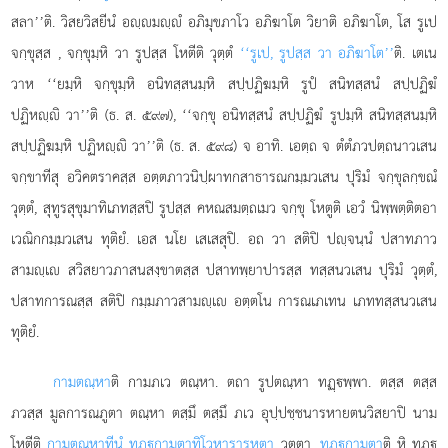
สลา’’ติ. วิสยวิสยีนํ อฺมฺํ อภิมุขภาโว อภิฆาโต วิยาติ อภิฆาโต, โส รูเป
จกฺขุสฺส
, จกฺขุมฺหิ วา รูปสฺส โหตีติ วุตฺตํ
‘‘รูเป, รูปสฺส วา อภิฆาโต’’
ติ. เตเน
วาห ‘‘ยมฺหิ จกฺขุมฺหิ อนิทสฺสนมฺหิ สปฺปฏิฆมฺหิ รูปํ สนิทสฺสนํ สปฺปฏิฆํ
ปฏิหฺิ วา’’ติ (ธ. ส. ๕๙๗), ‘‘จกฺขุ อนิทสฺสนํ สปฺปฏิฆํ รูปมฺหิ สนิทสฺสนมฺหิ
สปฺปฏิฆมฺหิ ปฏิหฺิ วา’’ติ (ธ. ส. ๕๙๘) จ อาทิ. เอตฺถ จ ตํตํภวปตฺถนาวเสน
จกฺขาทีสุ อวิคตราคสฺส อตฺตภาวนิปฺผาทกสาธารณกมฺมวเสน ปุริมํ จกฺขุลกฺขณํ
วุตฺตํ, สุทูรสุขุมาทิเภทสฺสปิ รูปสฺส คหณสมตฺถเมว จกฺขุ โหตูติ เอวํ นิพฺพตฺติตอา
เวณิกกมฺมวเสน ทุติยํ. เอส นโย เสเสสุปิ. อถ วา สติปิ ปฺจนฺนํ ปสาทภาว
สามฺเ สวิสยาวภาสนสงฺขาตสฺส ปสาทพฺยาปารสฺส ทสฺสนวเสน ปุริมํ วุตฺตํ,
ปสาทการณสฺส สติปิ กมฺมภาวสามฺเ อตฺตโน การณเภเทน เภททสฺสนวเสน
ทุติยํ.
กามตณฺหา
ติ กามภเว ตณฺหา. ตถา รูปตณฺหา ทฏฺพฺพา. ตสฺส ตสฺส
ภวสฺส มูลการณภูตา ตณฺหา ตสฺมึ ตสฺมึ ภเว อุปฺปชฺชนารหายตนวิสยาปิ นาม
โหตีติ
กามตณฺหาทีนํ ทฏฺุกามตาทิโวหารารหตา
วุตฺตา.
ทฏฺุกามตา
ติ หิ ทฏฺุ