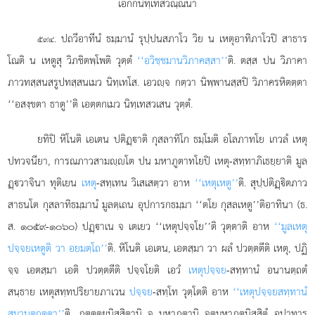
เอกกนิทฺเทสวณฺณนา
. ปถวีอาทีนํ ธมฺมานํ รุปฺปนสภาโว วิย น เหตุอาทิภาโวปิ สาธาร
๕๙๔
โณติ น เหตูสุ วิภชิตพฺโพติ วุตฺตํ
‘‘อวิชฺชมานวิภาคสฺสา’’
ติ. ตสฺส ปน วิภาคา
ภาวทสฺสนสรูปทสฺสนเมว นิทฺเทโส. เอวฺจ กตฺวา นิพฺพานสฺสปิ วิภาครหิตตฺตา
‘‘อสงฺขตา ธาตู’’ติ เอตฺตกเมว นิทฺเทสวเสน วุตฺตํ.
ยทิปิ
หิโนติ เอเตน ปติฏฺาติ กุสลาทิโก ธมฺโมติ อโลภาทโย เกวลํ เหตุ
ปทวจนียา, การณภาวสามฺโต ปน มหาภูตาทโยปิ เหตุ-สทฺทาภิเธยฺยาติ มูล
ฏฺวาจินา ทุติเยน
เหตุ
-สทฺเทน วิเสเสตฺวา อาห
‘‘เหตุเหตู’’
ติ. สุปฺปติฏฺิตภาว
สาธนโต กุสลาทิธมฺมานํ มูลตฺเถน อุปการกธมฺมา ‘‘ตโย กุสลเหตู’’ติอาทินา (ธ.
ส. ๑๐๕๙-๑๐๖๐) ปฏฺาเน จ เตเยว ‘‘เหตุปจฺจโย’’ติ วุตฺตาติ อาห
‘‘มูลเหตุ
ปจฺจยเหตูติ วา อยมตฺโถ’’
ติ. หิโนติ เอเตน, เอตสฺมา วา ผลํ ปวตฺตตีติ เหตุ, ปฏิ
จฺจ เอตสฺมา เอติ ปวตฺตตีติ ปจฺจโยติ เอวํ
เหตุปจฺจย
-สทฺทานํ อนานตฺถตํ
สนฺธาย เหตุสทฺทปริยายภาเวน
ปจฺจย
-สทฺโท วุตฺโตติ อาห
‘‘เหตุปจฺจยสทฺทานํ
สมานตฺถตฺตา’’
ติ. ภูตตฺตยนิสฺสิตานิ จ มหาภูตานิ จตุมหาภูตนิสฺสิตํ อุปาทารู