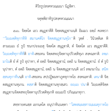
ติวิธรูปสงฺคหวณฺณนา นิฏฺิตา.
จตุพฺพิธาทิรูปสงฺคหวณฺณนา
. จิตฺตโต เอว สมุฏฺาตีติ จิตฺตสมุฏฺานนฺติ อิมเมว อตฺถํ คเหตฺวา
๕๘๖
‘‘วิฺตฺติทุกาทีหิ สมานคติโก จิตฺตสมุฏฺานทุโก’’
ติ วุตฺตํ
. วินิวตฺติเต หิ
สามฺเ ยํ รูปํ
ชนกปจฺจเยสุ จิตฺตโต สมุฏฺาติ, ตํ จิตฺตโต เอว สมุฏฺาตีติ.
วิฺตฺติทุกาทีหี
ติ
อาทิ
-สทฺเทน จิตฺตสหภุจิตฺตานุปริวตฺติทุเก สงฺคณฺหาติ.
ลพฺภ
มาโน
ติ ยํ ตํ รูปํ อุปาทา, ตํ อตฺถิ จิตฺตสมุฏฺานํ, อตฺถิ น จิตฺตสมุฏฺานํ. ยํ ตํ รูปํ
นุปาทา, ตํ อตฺถิ จิตฺตสมุฏฺานํ, อตฺถิ น จิตฺตสมุฏฺานนฺติ เอวํ ลพฺภมาโน.
สนิท
สฺสนทุกาทีน
นฺติ
อาทิ
-สทฺเทน สปฺปฏิฆมหาภูตทุกาทโย สงฺคณฺหาติ.
เตนา
ติ จิตฺ
ตสมุฏฺานทุเกน.
ตสฺสา
ติ จิตฺตสมุฏฺานทุกสฺเสว.
อฺเ ปนา
ติ วิฺตฺติจิตฺต
สมุฏฺานจิตฺตสหภุจิตฺตานุปริวตฺติทุเกหิ อฺเปิ ปกิณฺณกทุกา.
สทฺทายตนสฺส เอกนฺตโต อนุปาทินฺนตฺตา
‘‘โสตสมฺผสฺสารมฺมณทุกาทโย