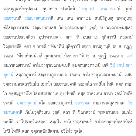
จตุสมุฏฺานิกรูปธมฺเม อุปาทาย ปวตฺโตติ
‘‘จตุ…เป… สมฺภารา’’
ติ วุตฺตํ.
สณฺาน
นฺติ
วณฺณายตนเมวา
ติ เตน เตน อากาเรน สนฺนิวิฏฺเสุ มหาภูเตสุ
ตํตํสณฺานวเสน วณฺณายตนสฺส วิฺายมานตฺตา วุตฺตํ, น วณฺณายตนสฺเสว
สณฺานปฺตฺติยา อุปาทานตฺตา. ตถา หิ อนฺธกาเร ผุสิตฺวาปิ สณฺานํ
วิฺายตีติ. ตถา จ วกฺขติ ‘‘ทีฆาทีนิ ผุสิตฺวาปิ สกฺกา ชานิตุ’’นฺติ, (ธ. ส. อฏฺฏ.
๖๑๖) ‘‘ทีฆาทิสนฺนิเวสํ ภูตสมุทายํ นิสฺสายา’’ติ (ธ. ส. มูลฏี. ๖๑๖) จ.
เตสํ
สมฺภวสณฺานานํ อาโปธาตุวณฺณายตเนหิ อนตฺถนฺตรภาเวปิ เตหิ
วิสุํ วจนํ ตถา
ภูตานํ
สมฺภวภูตานํ สณฺานภูตานฺจ. เอเตน อาโปธาตุวณฺณายตนานํ วเสน
วตฺตมานอวตฺถาวิเสโส สมฺภโว สณฺานฺจาติ อยมตฺโถ ทสฺสิโต โหติ. ตตฺถ สมฺภ
โว จตุสมุฏฺานิโก โสฬสวสฺสกาเล อุปฺปชฺชติ. ตสฺส ราควเสน านา วจนํ โหตีติ
วทนฺติ.
อตถาภูตานํ
ตโต อฺถาภูตานํ.
ยถาวุตฺเต
สมฺภารวตฺถุสงฺขาเต.
วิชฺ
ชมานตฺตา
ติ ภิยฺโยวุตฺติวเสน วุตฺตํ. ตถา หิ ขีณาสวานํ พฺรหฺมานฺจ สมฺภโว
นตฺถีติ. อาโปธาตุวิเสสตฺตา สมฺภโว อาโปธาตุสมฺพนฺธี อาโปธาตุตนฺนิสฺสยนิสฺสิ
โตปิ โหตีติ ตสฺส จตุธาตุนิสฺสิตตาย อวิโรโธ วุตฺโต.