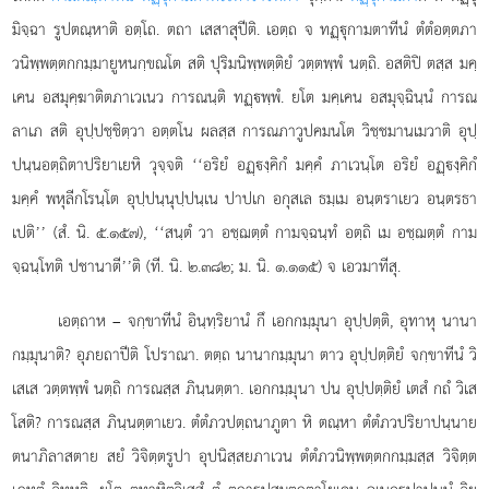
มิจฺฉา รูปตณฺหาติ อตฺโถ. ตถา เสสาสุปีติ. เอตฺถ จ ทฏฺุกามตาทีนํ ตํตํอตฺตภา
วนิพฺพตฺตกกมฺมายูหนกฺขณโต สติ ปุริมนิพฺพตฺติยํ วตฺตพฺพํ นตฺถิ. อสติปิ ตสฺส มคฺ
เคน อสมุคฺฆาติตภาเวเนว การณนฺติ ทฏฺพฺพํ. ยโต
มคฺเคน อสมุจฺฉินฺนํ การณ
ลาเภ สติ อุปฺปชฺชิตฺวา อตฺตโน ผลสฺส การณภาวูปคมนโต วิชฺชมานเมวาติ อุปฺ
ปนฺนอตฺถิตาปริยาเยหิ วุจฺจติ ‘‘อริยํ อฏฺงฺคิกํ มคฺคํ ภาเวนฺโต อริยํ อฏฺงฺคิกํ
มคฺคํ พหุลีกโรนฺโต อุปฺปนฺนุปฺปนฺเน ปาปเก อกุสเล ธมฺเม อนฺตราเยว อนฺตรธา
เปติ’’ (สํ. นิ. ๕.๑๕๗), ‘‘สนฺตํ วา อชฺฌตฺตํ กามจฺฉนฺทํ อตฺถิ เม อชฺฌตฺตํ กาม
จฺฉนฺโทติ ปชานาตี’’ติ (ที. นิ. ๒.๓๘๒; ม. นิ. ๑.๑๑๕) จ เอวมาทีสุ.
เอตฺถาห – จกฺขาทีนํ อินฺทฺริยานํ กึ เอกกมฺมุนา อุปฺปตฺติ, อุทาหุ นานา
กมฺมุนาติ? อุภยถาปีติ โปราณา. ตตฺถ นานากมฺมุนา ตาว อุปฺปตฺติยํ จกฺขาทีนํ วิ
เสเส วตฺตพฺพํ นตฺถิ การณสฺส ภินฺนตฺตา. เอกกมฺมุนา ปน อุปฺปตฺติยํ เตสํ กถํ วิเส
โสติ? การณสฺส ภินฺนตฺตาเยว. ตํตํภวปตฺถนาภูตา หิ ตณฺหา ตํตํภวปริยาปนฺนาย
ตนาภิลาสตาย สยํ วิจิตฺตรูปา อุปนิสฺสยภาเวน ตํตํภวนิพฺพตฺตกกมฺมสฺส วิจิตฺต