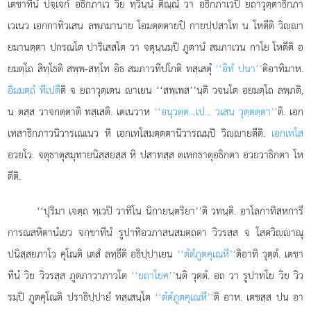
เตชาทีนํ ปจฺเจกํ อธิกภาเว วิย ทฺวินฺนํ ติณฺณํ วา อธิกภาเวปิ ยถาวุตฺตาธิกภา
เวเนว เอกกาทิวเสน ลพฺภมานาย โอมตฺตตายปิ กายปฺปสาโท น โหตีติ วิฺา
ยมานตฺตา ปกรณโต ปาริเสสโต วา จตุนฺนมฺปิ ภูตานํ สมภาเวน กาโย โหตีติ อ
ยมตฺโถ สิทฺโธติ สพฺพ-สทฺโท อิธ สมภาวทีปโกติ ทสฺเสตุํ
‘‘อิทํ ปนา’’
ติอาทิมาห.
อิมมตฺถํ ทีเปตี
ติ จ ยถาวุตฺเตน าเยน ‘‘สพฺเพส’’นฺติ วจนโต อยมตฺโถ ลพฺภติ,
น ตสฺส วาจกตฺตาติ ทสฺเสติ. เตเนวาห
‘‘อนุวตฺต…เป… วเสน วุตฺตตฺตา’’
ติ. เอก
เทสาธิกภาวนิวารเณเนว หิ เอกเทโสมตฺตตานิวารณมฺปิ วิฺายตีติ.
เอกเทโส
อวยโว. จตุธาตุสมุทายนิสฺสยสฺส หิ ปสาทสฺส ตเทกธาตุอธิกตา อวยวาธิกตา โห
ตีติ.
‘‘ปุริมา เจตฺถ ทฺเวปิ วาทิโน นิกายนฺตริยา’’ติ วทนฺติ. อาโลกาทิสหการี
การณสหิตานํเยว จกฺขาทีนํ รูปาทิอวภาสนสมตฺถตา วิวรสฺส จ โสตวิฺาณุ
ปนิสฺสยภาโว คุโณติ เตสํ ลทฺธีติ อธิปฺปาเยน
‘‘ตํตํภูตคุเณหี’’
ติอาทิ วุตฺตํ. เตชา
ทีนํ วิย วิวรสฺส ภูตภาวาภาวโต
‘‘ยถาโยค’’
นฺติ วุตฺตํ. อถ วา รูปาทโย วิย วิว
รมฺปิ ภูตคุโณติ ปราธิปฺปายํ ทสฺเสนฺโต
‘‘ตํตํภูตคุเณหี’’
ติ อาห. เตชสฺส ปน อา