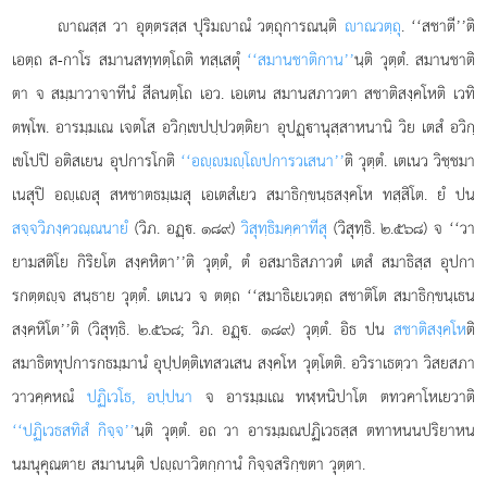
าณสฺส วา อุตฺตรสฺส ปุริมาณํ วตฺถุการณนฺติ
าณวตฺถุ
. ‘‘สชาตี’’ติ
เอตฺถ ส-กาโร สมานสทฺทตฺโถติ ทสฺเสตุํ
‘‘สมานชาติกาน’’
นฺติ วุตฺตํ. สมานชาติ
ตา จ สมฺมาวาจาทีนํ สีลนตฺโถ เอว. เอเตน สมานสภาวตา สชาติสงฺคโหติ เวทิ
ตพฺโพ. อารมฺมเณ เจตโส อวิกฺเขปปฺปวตฺติยา อุปฏฺานุสฺสาหนานิ วิย เตสํ อวิกฺ
เขโปปิ อติสเยน อุปการโกติ
‘‘อฺมฺโปการวเสนา’’
ติ วุตฺตํ. เตเนว วิชฺชมา
เนสุปิ อฺเสุ สหชาตธมฺเมสุ เอเตสํเยว สมาธิกฺขนฺธสงฺคโห ทสฺสิโต. ยํ ปน
สจฺจวิภงฺควณฺณนายํ
(วิภ. อฏฺ. ๑๘๙)
วิสุทฺธิมคฺคาทีสุ
(วิสุทฺธิ. ๒.๕๖๘) จ ‘‘วา
ยามสติโย กิริยโต สงฺคหิตา’’ติ วุตฺตํ, ตํ อสมาธิสภาวตํ เตสํ สมาธิสฺส อุปกา
รกตฺตฺจ สนฺธาย วุตฺตํ. เตเนว จ ตตฺถ ‘‘สมาธิเยเวตฺถ สชาติโต สมาธิกฺขนฺเธน
สงฺคหิโต’’ติ (วิสุทฺธิ. ๒.๕๖๘; วิภ. อฏฺ. ๑๘๙) วุตฺตํ. อิธ ปน
สชาติสงฺคโห
ติ
สมาธิตทุปการกธมฺมานํ อุปฺปตฺติเทสวเสน สงฺคโห วุตฺโตติ. อวิราเธตฺวา วิสยสภา
วาวคฺคหณํ
ปฏิเวโธ, อปฺปนา
จ อารมฺมเณ ทฬฺหนิปาโต ตทวคาโหเยวาติ
‘‘ปฏิเวธสทิสํ กิจฺจ’’
นฺติ วุตฺตํ. อถ วา อารมฺมณปฏิเวธสฺส ตทาหนนปริยาหน
นมนุคุณตาย
สมานนฺติ ปฺาวิตกฺกานํ กิจฺจสริกฺขตา วุตฺตา.