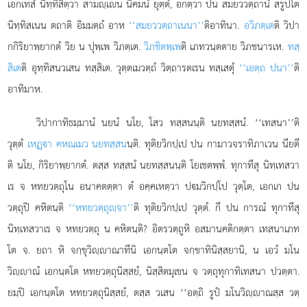
เอกเทสํ นิทฺทิสิตฺวา สามฺเน นิคมนํ ยุตฺตํ, อกตฺวา ปน สมยววตฺถานํ สรูปโต
นิทฺทิสเนน ตถาติ อิมมตฺถํ อาห
‘‘สมยววตฺถาเนนา’’
ติอาทินา.
อวิภตฺเต
ติ วิปา
กกิริยาพฺยากตํ วิย น ปุพฺเพ วิภตฺเต.
วิภชิตพฺเพ
ติ เภทวนฺตตาย วิภชนารเห.
ทสฺ
สิเต
ติ อุทฺทิสนวเสน ทสฺสิเต. วุตฺตเมวตฺถํ วิตฺถารตเรน ทสฺเสตุํ
‘‘เอตฺถ ปนา’’
ติ
อาทิมาห.
วิปากาทิธมฺมานํ นยนํ นโย, โสว ทสฺสนนฺติ นยทสฺสนํ. ‘‘เทสนา’’ติ
วุตฺตํ
เหฏฺา คหณเมว นยทสฺสน
นฺติ. ทุติยวิกปฺเป ปน กามาวจราทิภาเวน นียตี
ติ นโย, กิริยาพฺยากตํ. ตสฺส ทสฺสนํ นยทสฺสนนฺติ โยเชตพฺพํ. ทุกาทีสุ นิทฺเทสวา
เร จ หทยวตฺถุโน อนาคตตฺตา ตํ อคฺคเหตฺวา ปมวิกปฺโป วุตฺโต, เอกเก ปน
วตฺถุปิ คหิตนฺติ
‘‘หทยวตฺถุฺจา’’
ติ ทุติยวิกปฺเป วุตฺตํ. กึ ปน การณํ ทุกาทีสุ
นิทฺเทสวาเร จ หทยวตฺถุ น คหิตนฺติ? อิตรวตฺถูหิ อสมานคติกตฺตา เทสนาเภท
โต จ. ยถา หิ จกฺขุวิฺาณาทีนิ เอกนฺตโต จกฺขาทินิสฺสยานิ, น เอวํ มโน
วิฺาณํ เอกนฺตโต หทยวตฺถุนิสฺสยํ, นิสฺสิตมุเขน จ วตฺถุทุกาทิเทสนา ปวตฺตา.
ยมฺปิ เอกนฺตโต หทยวตฺถุนิสฺสยํ, ตสฺส วเสน ‘‘อตฺถิ รูปํ มโนวิฺาณสฺส วตฺ