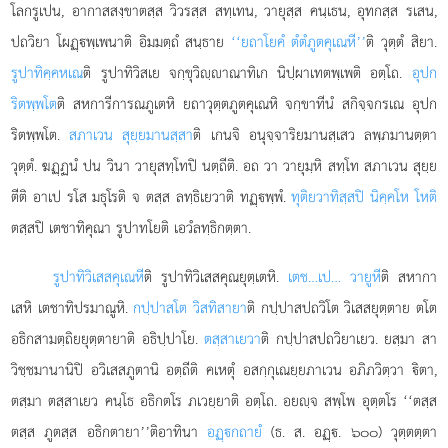
โลกรูเปน, อากาสสงฺขาตสฺส วิวรสฺส สทฺเทน, วายุสฺส คนฺเธน, อุทกสฺส รเสน,
ปถวิยา โผฏฺพฺเพนาติ อิมมตฺถํ
สนฺธาย
‘‘ยถาโยคํ ตํตํภูตคุเณหี’’
ติ วุตฺตํ สิยา.
รูปาทิคฺคหเณ
ติ รูปาทิวิสเย จกฺขุวิฺาณาทิเก นิปฺผาเทตพฺเพติ อตฺโถ.
อุปก
ริตพฺพโต
ติ สหการีการณภูเตหิ ยถาวุตฺตภูตคุเณหิ จกฺขาทีนํ สกิจฺจกรเณ อุปก
ริตพฺพโต.
สภาเวน สุยฺยมานสฺสา
ติ เกนจิ อนุจฺจาริยมานสฺเสว ลพฺภมานตฺตา
วุตฺตํ. ฆฏฺฏนํ ปน วินา วายุสทฺโทปิ นตฺถีติ. อถ วา วายุมฺหิ สทฺโท สภาเวน สุยฺย
ตีติ อาเป รโส มธุโรติ จ ตสฺส ลทฺธิเยวาติ ทฏฺพฺพํ.
ทุติยวาทิสฺสปิ นิคฺคโห โหติ
ตสฺสปิ เตชาทิคุณา รูปาทโยติ เอวํลทฺธิกตฺตา.
รูปาทิวิเสสคุเณหี
ติ รูปาทิวิเสสคุณยุตฺเตหิ.
เตช…เป… วายูหี
ติ สหากา
เสหิ เตชาทิปรมาณูหิ.
กปฺปาสโต วิสทิสายา
ติ
กปฺปาสปถวิโต วิเสสยุตฺตาย ตโต
อธิกสามตฺถิยยุตฺตายาติ อธิปฺปาโย.
ตสฺสาเยวา
ติ กปฺปาสปถวิยาเยว. ยสฺมา สา
วิชฺชมานานิปิ อวิเสสภูตานิ อตฺถีติ คเหตุํ อสกฺกุเณยฺยภาเวน อภิภวิตฺวา ิตา,
ตสฺมา ตสฺสาเยว คนฺโธ อธิกตโร ภเวยฺยาติ อตฺโถ. อยฺจ สพฺโพ อุตฺตโร ‘‘ตสฺส
ตสฺส ภูตสฺส อธิกตายา’’ติอาทินา
อฏฺกถายํ
(ธ. ส. อฏฺ. ๖๐๐) วุตฺตตฺตา