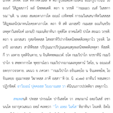
เภทตํ วิทหติ. ยโต ตทาหิตวิเสสํ ตํ ตถารูปสมตฺถตาโยเคน อเนกรูปาปนฺนํ วิย
อเนกํ วิสิฏฺสภาวํ ผลํ นิพฺพตฺเตติ. ตถา จ วกฺขติ ‘‘กมฺมเมว เนสํ วิเสสกา
รณ’’นฺติ. น เจตฺถ สมตฺถตาภาวโต อฺํ
เวทิตพฺพํ การณวิเสเสนาหิตวิเสสสฺส
วิสิฏฺผลนิปฺผาทนโยคฺยตาภาวโต. ตถา หิ สติ เอกสฺสปิ กมฺมสฺส อเนกินฺทฺริย
เหตุตาวิเสสโยคํ เอกมฺปิ กมฺมนฺติอาทินา ยุตฺติโต อาคมโตปิ ปรโต สยเมว วกฺขติ.
ตถา จ เอกสฺเสว กุสลจิตฺตสฺส โสฬสาทิวิปากจิตฺตนิพฺพตฺติเหตุภาโว วุจฺจติ. โล
เกปิ เอกสฺเสว สาลิพีชสฺส ปริปุณฺณาปริปุณฺณตณฺฑุลผลนิพฺพตฺติเหตุตา ทิสฺสติ.
กึ วา เอตาย ยุตฺติจินฺตาย, น จินฺติตพฺพเมเวตํ. ยโต กมฺมวิปาโก จกฺขาทีนิ กมฺมวิ
ปาโก จ สพฺพาการโต พุทฺธานํเยว กมฺมวิปากาณผลยุตฺตานํ วิสโย, น อฺเสํ
อตกฺกาวจรตาย. เตเนว จ ภควตา ‘‘กมฺมวิปาโก อจินฺเตยฺโย น จินฺเตตพฺโพ, โย
จินฺเตยฺย อุมฺมาทสฺส วิฆาตสฺส ภาคี อสฺสา’’ติ (อ. นิ. ๔.๗๗) อาทีนวํ ทสฺเสตฺวา
ปฏิกฺขิตฺตํ.
อาวิฺฉนํ ปุคฺคลสฺส วิฺาณสฺส วา
ตํนินฺนภาวปฺปตฺติยา เหตุภาโว.
สพฺเพส
นฺติ ปทสฺส ปกรณโต ปาริเสสโต วา ลพฺภมานํ อตฺถวิเสสํ อชา
นนฺโต ยถารุตวเสเนว อตฺถํ คเหตฺวา
‘‘โก เอตฺถ วิเสโส’’
ติอาทินา
โจเทติ. อิตโร