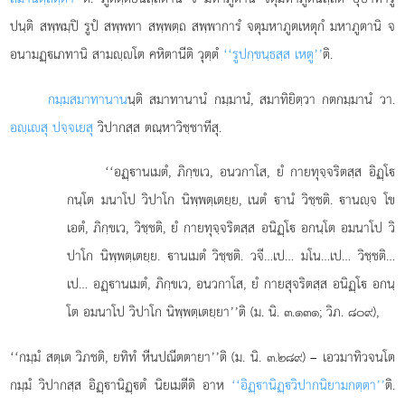
ปนฺติ สพฺพมฺปิ รูปํ สพฺพทา สพฺพตฺถ สพฺพาการํ จตุมหาภูตเหตุกํ มหาภูตานิ จ
อนามฏฺเภทานิ สามฺโต คหิตานีติ วุตฺตํ
‘‘รูปกฺขนฺธสฺส เหตู’’
ติ.
กมฺมสมาทานาน
นฺติ สมาทานานํ กมฺมานํ, สมาทิยิตฺวา กตกมฺมานํ วา.
อฺเสุ ปจฺจเยสุ
วิปากสฺส ตณฺหาวิชฺชาทีสุ.
‘‘อฏฺานเมตํ, ภิกฺขเว, อนวกาโส, ยํ กายทุจฺจริตสฺส อิฏฺโ
กนฺโต มนาโป วิปาโก นิพฺพตฺเตยฺย, เนตํ านํ วิชฺชติ. านฺจ โข
เอตํ, ภิกฺขเว, วิชฺชติ, ยํ กายทุจฺจริตสฺส อนิฏฺโ อกนฺโต อมนาโป วิ
ปาโก นิพฺพตฺเตยฺย. านเมตํ วิชฺชติ. วจี…เป… มโน…เป… วิชฺชติ…
เป… อฏฺานเมตํ, ภิกฺขเว, อนวกาโส, ยํ กายสุจริตสฺส อนิฏฺโ อกนฺ
โต อมนาโป วิปาโก นิพฺพตฺเตยฺยา’’ติ (ม. นิ. ๓.๑๓๑; วิภ. ๘๐๙),
‘‘กมฺมํ สตฺเต วิภชติ, ยทิทํ หีนปณีตตายา’’ติ (ม. นิ. ๓.๒๘๙) – เอวมาทิวจนโต
กมฺมํ วิปากสฺส อิฏฺานิฏฺตํ นิยเมตีติ อาห
‘‘อิฏฺานิฏฺวิปากนิยามกตฺตา’’
ติ.