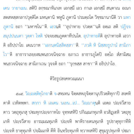
เตน วายาเมน
. สติปิ ลกฺขณาทิเภเท เอกสฺมึ เอว กาเล เอกสฺมึ สนฺตาเน อเนก
สตสหสฺสกลาปวุตฺติโต มหนฺตานิ พหูนิ ภูตานิ ปรมตฺถโต วิชฺชมานานีติ วา
มหา
ภูตานิ
ยถา ‘‘มหาชโน’’ติ.
เอว
นฺติ ‘‘อุปาทาย ปวตฺต’’นฺติ อตฺเถ สติ
ปฏิจฺจ
สมุปฺปนฺนตา วุตฺตา โหติ
ปจฺจยสมฺภูตตาทีปนโต.
อุปาทายตี
ติ อุปาทายติ เอวา
ติ อธิปฺปาโย. เตเนวาห
‘‘เอกนฺตนิสฺสิตสฺสา’’
ติ.
‘‘ภวติ หิ นิสฺสยรูปานํ สามิภา
โว’’
ติ อาธาราเธยฺยสมฺพนฺธวจนิจฺฉาย อภาเว อาธารภูโตปิ อตฺโถ สํสามิสมฺ
พนฺธวจนิจฺฉาย สามิภาเวน วุจฺจติ ยถา ‘‘รุกฺขสฺส สาขา’’ติ อธิปฺปาโย.
ติวิธรูปสงฺคหวณฺณนา
.
วิฺตฺติทุโก
จา
ติ
จ
-สทฺเทน จิตฺตสหภุจิตฺตานุปริวตฺติทุกาปิ สงฺคหิ
๕๘๕
ตาติ เวทิตพฺพา.
สกฺกา หิ เอเตน นเยน…เป… วิฺาตุ
นฺติ เอตฺถ ปฺจวีสาย
ตาว วตฺถุทุเกสุ ปมทุกปฺจกาทโย จุทฺทสหิปิ ปกิณฺณกทุเกหิ อวสิฏฺเหิ วตฺถุทุ
เกหิ ปฺจวีสาย อารมฺมณทุเกหิ ปฺจหิ พาหิรายตนทุเกหิ รูปธาตุทุกาทีหิ
ปฺจหิ ธาตุทุเกหิ ปจฺฉิมเกหิ ตีหิ อินฺทฺริยทุเกหิ ทฺวาทสหิปิ สุขุมรูปทุเกหิ ปมา