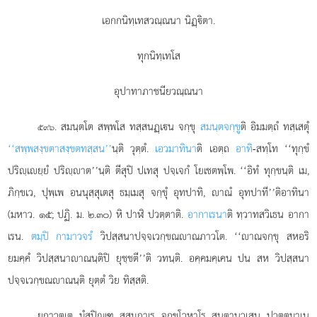
เอกกนิทฺเทสวณฺณนา นิฏฺิตา.
ทุกนิทฺเทโส
อุปาทาภาชนียวณฺณนา
. สมนฺตโต
สพฺพโส ทสฺสนฏฺเน จกฺขุ
สมนฺตจกฺขู
ติ อิมมตฺถํ ทสฺเสตุํ
๕๙๖
‘‘สพฺพสงฺขตาสงฺขตทสฺสน’’
นฺติ วุตฺตํ.
เอวมาทินา
ติ เอตฺถ
อาทิ
-สทฺโท ‘‘ทุกฺขํ
ปริฺเยฺยํ ปริฺาต’’นฺติ ตีสุปิ ปเทสุ ปจฺเจกํ โยเชตพฺโพ. ‘‘อิทํ ทุกฺขนฺติ เม,
ภิกฺขเว, ปุพฺเพ อนนุสฺสุเตสุ ธมฺเมสุ จกฺขุํ อุทปาทิ, าณํ อุทปาที’’ติอาทินา
(มหาว. ๑๕; ปฏิ. ม. ๒.๓๐) หิ ปาฬิ ปวตฺตาติ.
อากาเรนา
ติ ทฺวาทสวิเธน อากา
เรน.
ตมฺปิ กามาวจรํ
วิปสฺสนาปจฺจเวกฺขณาณภาวโต. ‘‘าณจกฺขุ สหอริ
ยมคฺคํ วิปสฺสนาาณนฺติปิ ยุชฺชตี’’ติ วทนฺติ. อคฺคมคฺเคน ปน สห วิปสฺสนา
ปจฺจเวกฺขณาณนฺติ ยุตฺตํ วิย ทิสฺสติ.
ยถาวุตฺเต มํสปิณฺเฑ สสมฺภาเร จกฺขุโวหาโร สนฺตานวเสน ปวตฺตมาเน