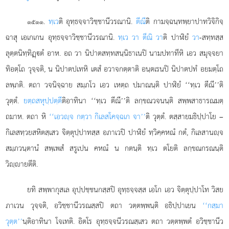
.
ทฺเว
ติ อุทฺธจฺจาวิชฺชานีวรณานิ.
ตีณี
ติ กามจฺฉนฺทพฺยาปาทวิจิกิจฺ
๑๕๑๑
ฉาสุ เอเกเกน อุทฺธจฺจาวิชฺชานีวรณานิ.
ทฺเว วา ตีณิ วา
ติ ปาฬิยํ
วา
-สทฺทสฺส
ลุตฺตนิทฺทิฏฺตํ อาห. อถ วา นิปาตสทฺทสนฺนิธาเนปิ นามปทาทีหิ เอว สมุจฺจยา
ทิอตฺโถ วุจฺจติ, น นิปาตปเทหิ เตสํ อวาจกตฺตาติ อนฺตเรนปิ นิปาตปทํ อยมตฺโถ
ลพฺภติ. ตถา วจนิจฺฉาย สมฺภโว เอว เหตฺถ ปมาณนฺติ ปาฬิยํ ‘‘ทฺเว ตีณี’’ติ
วุตฺตํ.
ยตฺถ
สหุปฺปตฺตี
ติอาทินา ‘‘ทฺเว ตีณี’’ติ ลกฺขณวจนนฺติ สพฺพสาธารณมตฺ
ถมาห. ตถา หิ
‘‘เอวฺจ กตฺวา กิเลสโคจฺฉเก จา’’
ติ วุตฺตํ. ตสฺสายมธิปฺปาโย –
กิเลสทฺวยสหิตสฺเสว จิตฺตุปฺปาทสฺส อภาเวปิ ปาฬิยํ ทฺวิคฺคหณํ กตํ, กิเลสานฺจ
สมฺภวนฺตานํ สพฺเพสํ สรูเปน คหณํ น กตนฺติ ทฺเว ตโยติ ลกฺขณกรณนฺติ
วิฺายตีติ.
ยทิ สพฺพากุสเล อุปฺปชฺชนกสฺสปิ อุทฺธจฺจสฺส เอโก เอว จิตฺตุปฺปาโท วิสย
ภาเวน วุจฺจติ, อวิชฺชานีวรณสฺสปิ ตถา วตฺตพฺพนฺติ อธิปฺปาเยน
‘‘กสฺมา
วุตฺต’’
นฺติอาทินา โจเทติ. อิตโร อุทฺธจฺจนีวรณสฺเสว ตถา วตฺตพฺพตํ อวิชฺชานีว