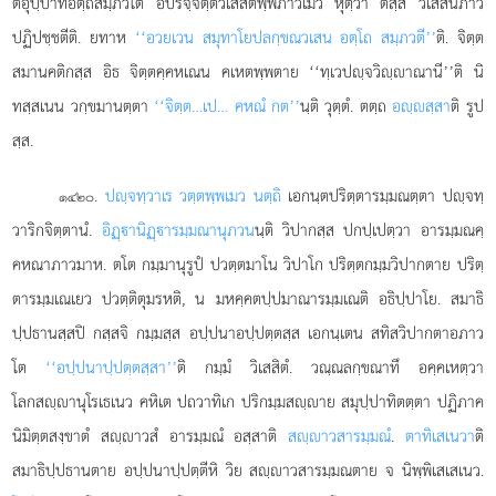
ตอุปฺปาทอตฺถสมฺภวโต อปริจฺจตฺตวิเสสิตพฺพภาวเมว หุตฺวา ตสฺส วิเสสนภาวํ
ปฏิปชฺชตีติ. ยทาห
‘‘อวยเวน สมุทาโยปลกฺขณวเสน อตฺโถ สมฺภวตี’’
ติ. จิตฺต
สมานคติกสฺส อิธ จิตฺตคฺคหเณน คเหตพฺพตาย ‘‘ทฺเวปฺจวิฺาณานี’’ติ นิ
ทสฺสเนน วกฺขมานตฺตา
‘‘จิตฺต…เป… คหณํ กต’’
นฺติ วุตฺตํ. ตตฺถ
อฺสฺสา
ติ รูป
สฺส.
.
ปฺจทฺวาเร วตฺตพฺพเมว นตฺถิ
เอกนฺตปริตฺตารมฺมณตฺตา ปฺจทฺ
๑๔๒๐
วาริกจิตฺตานํ.
อิฏฺานิฏฺารมฺมณานุภวน
นฺติ วิปากสฺส ปกปฺเปตฺวา อารมฺมณคฺ
คหณาภาวมาห. ตโต กมฺมานุรูปํ ปวตฺตมาโน วิปาโก ปริตฺตกมฺมวิปากตาย ปริตฺ
ตารมฺมเณเยว ปวตฺติตุมรหติ, น มหคฺคตปฺปมาณารมฺมเณติ อธิปฺปาโย. สมาธิ
ปฺปธานสฺสปิ กสฺสจิ กมฺมสฺส อปฺปนาอปฺปตฺตสฺส เอกนฺเตน สทิสวิปากตาอภาว
โต
‘‘อปฺปนาปฺปตฺตสฺสา’’
ติ กมฺมํ วิเสสิตํ. วณฺณลกฺขณาทึ อคฺคเหตฺวา
โลกสฺานุโรเธเนว คหิเต ปถวาทิเก ปริกมฺมสฺาย สมุปฺปาทิตตฺตา ปฏิภาค
นิมิตฺตสงฺขาตํ สฺาวสํ อารมฺมณํ อสฺสาติ
สฺาวสารมฺมณํ
.
ตาทิเสเนวา
ติ
สมาธิปฺปธานตาย อปฺปนาปฺปตฺตีหิ วิย สฺาวสารมฺมณตาย จ นิพฺพิเสเสเนว.