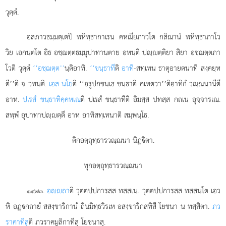
วุตฺตํ.
อสภาวธมฺมตฺเตปิ พหิทฺธากาเรน คหณียภาวโต กสิณานํ พหิทฺธาภาโว
วิย เอกนฺตโต อิธ อชฺฌตฺตธมฺมุปาทานตาย อหนฺติ ปฺตฺติยา สิยา อชฺฌตฺตภา
โวติ วุตฺตํ
‘‘อชฺฌตฺต’’
นฺติอาทิ.
‘‘ขนฺธาที
ติ
อาทิ
-สทฺเทน ธาตุอายตนาทิ สงฺคยฺห
ตี’’ติ จ วทนฺติ.
เอส นโย
ติ ‘‘อรูปกฺขนฺเธ ขนฺธาติ คเหตฺวา’’ติอาทิกํ วณฺณนานีตึ
อาห.
ปเรสํ ขนฺธาทิคฺคหเณ
ติ ปเรสํ ขนฺธาทีติ อิมสฺส ปทสฺส กถเน อุจฺจารเณ.
สพฺพํ อุปาทาปฺตฺตึ อาห อาทิสทฺเทนาติ สมฺพนฺโธ.
ติกอตฺถุทฺธารวณฺณนา นิฏฺิตา.
ทุกอตฺถุทฺธารวณฺณนา
.
อฺถา
ติ
วุตฺตปฺปการสฺส ทสฺสเน. วุตฺตปฺปการสฺส ทสฺสนโต เอว
๑๔๗๓
หิ อฏฺกถายํ สสงฺขาริกานํ ถินมิทฺธวิรเห อสงฺขาริกสทิสี โยชนา น ทสฺสิตา.
ภว
ราคาทีสู
ติ ภวราคมูลิกาทีสุ โยชนาสุ.