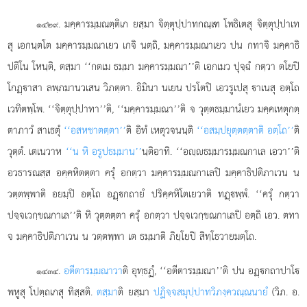
. มคฺคารมฺมณตฺติเก ยสฺมา จิตฺตุปฺปาทกณฺเฑ โพธิเตสุ จิตฺตุปฺปาเท
๑๔๒๙
สุ เอกนฺตโต มคฺคารมฺมณาเยว เกจิ นตฺถิ, มคฺคารมฺมณาเยว ปน กทาจิ มคฺคาธิ
ปติโน โหนฺติ, ตสฺมา ‘‘กตเม ธมฺมา มคฺคารมฺมณา’’ติ เอกเมว ปุจฺฉํ กตฺวา ตโยปิ
โกฏฺาสา ลพฺภมานวเสน วิภตฺตา. อิมินา นเยน ปรโตปิ เอวรูเปสุ าเนสุ อตฺโถ
เวทิตพฺโพ. ‘‘จิตฺตุปฺปาทา’’ติ, ‘‘มคฺคารมฺมณา’’ติ จ วุตฺตธมฺมานํเยว มคฺคเหตุกตฺ
ตาภาวํ สาเธตุํ
‘‘อสหชาตตฺตา’’
ติ อิทํ เหตุวจนนฺติ
‘‘อสมฺปยุตฺตตฺตาติ อตฺโถ’’
ติ
วุตฺตํ. เตเนวาห
‘‘น หิ อรูปธมฺมาน’’
นฺติอาทิ. ‘‘อฺธมฺมารมฺมณกาเล เอวา’’ติ
อวธารณสฺส อคฺคหิตตฺตา ครุํ อกตฺวา มคฺคารมฺมณกาเลปิ มคฺคาธิปติภาเวน น
วตฺตพฺพาติ อยมฺปิ อตฺโถ อฏฺกถายํ ปริคฺคหิโตเยวาติ ทฏฺพฺพํ. ‘‘ครุํ กตฺวา
ปจฺจเวกฺขณกาเล’’ติ หิ วุตฺตตฺตา ครุํ อกตฺวา ปจฺจเวกฺขณกาเลปิ อตฺถิ เอว. ตทา
จ มคฺคาธิปติภาเวน น วตฺตพฺพา เต ธมฺมาติ ภิยฺโยปิ สิทฺโธวายมตฺโถ.
.
อตีตารมฺมณาวา
ติ อุทฺธฏํ, ‘‘อตีตารมฺมณา’’ติ ปน อฏฺกถาปาโ
๑๔๓๔
พหูสุ โปตฺถเกสุ ทิสฺสติ.
ตสฺมา
ติ ยสฺมา
ปฏิจฺจสมุปฺปาทวิภงฺควณฺณนายํ
(วิภ. อ.