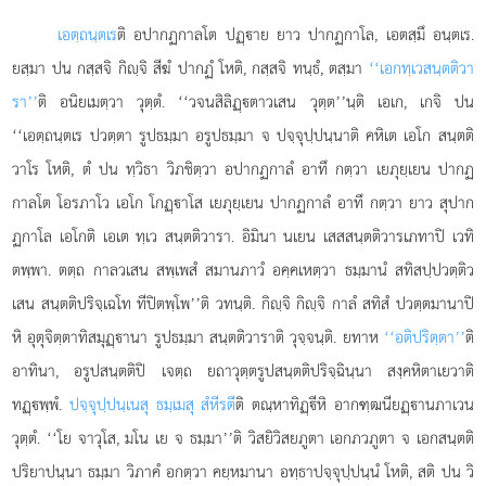
เอตฺถนฺตเร
ติ อปากฏกาลโต ปฏฺาย ยาว ปากฏกาโล, เอตสฺมึ อนฺตเร.
ยสฺมา ปน กสฺสจิ กิฺจิ สีฆํ ปากฏํ โหติ, กสฺสจิ ทนฺธํ, ตสฺมา
‘‘เอกทฺเวสนฺตติวา
รา’’
ติ อนิยเมตฺวา วุตฺตํ. ‘‘วจนสิลิฏฺตาวเสน วุตฺต’’นฺติ เอเก, เกจิ ปน
‘‘เอตฺถนฺตเร ปวตฺตา รูปธมฺมา อรูปธมฺมา จ ปจฺจุปฺปนฺนาติ คหิเต เอโก สนฺตติ
วาโร โหติ, ตํ ปน ทฺวิธา วิภชิตฺวา อปากฏกาลํ อาทึ กตฺวา เยภุยฺเยน ปากฏ
กาลโต โอรภาโว เอโก โกฏฺาโส เยภุยฺเยน ปากฏกาลํ อาทึ กตฺวา ยาว สุปาก
ฏกาโล เอโกติ เอเต ทฺเว สนฺตติวารา. อิมินา นเยน เสสสนฺตติวารเภทาปิ เวทิ
ตพฺพา. ตตฺถ กาลวเสน สพฺเพสํ สมานภาวํ อคฺคเหตฺวา ธมฺมานํ สทิสปฺปวตฺติว
เสน สนฺตติปริจฺเฉโท ทีปิตพฺโพ’’ติ วทนฺติ. กิฺจิ กิฺจิ กาลํ สทิสํ ปวตฺตมานาปิ
หิ อุตุจิตฺตาทิสมุฏฺานา รูปธมฺมา สนฺตติวาราติ วุจฺจนฺติ. ยทาห
‘‘อติปริตฺตา’’
ติ
อาทินา, อรูปสนฺตติปิ เจตฺถ ยถาวุตฺตรูปสนฺตติปริจฺฉินฺนา สงฺคหิตาเยวาติ
ทฏฺพฺพํ.
ปจฺจุปฺปนฺเนสุ ธมฺเมสุ สํหีรตี
ติ ตณฺหาทิฏฺีหิ อากฑฺฒนียฏฺานภาเวน
วุตฺตํ. ‘‘โย จาวุโส, มโน เย จ ธมฺมา’’ติ วิสยิวิสยภูตา เอกภวภูตา จ เอกสนฺตติ
ปริยาปนฺนา ธมฺมา วิภาคํ อกตฺวา คยฺหมานา อทฺธาปจฺจุปฺปนฺนํ โหติ, สติ ปน วิ