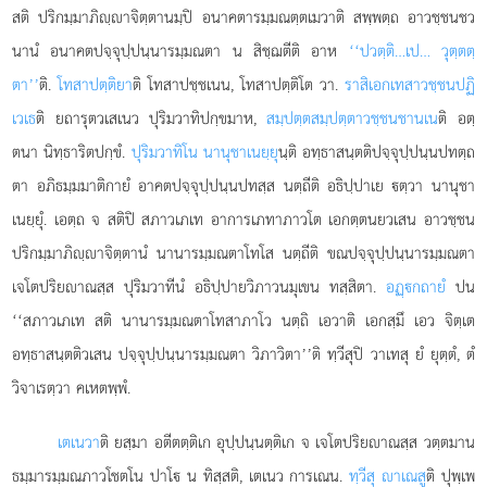
สติ ปริกมฺมาภิฺาจิตฺตานมฺปิ อนาคตารมฺมณตฺตเมวาติ สพฺพตฺถ อาวชฺชนชว
นานํ อนาคตปจฺจุปฺปนฺนารมฺมณตา น สิชฺฌตีติ อาห
‘‘ปวตฺติ…เป… วุตฺตตฺ
ตา’’
ติ.
โทสาปตฺติยา
ติ โทสาปชฺชเนน, โทสาปตฺติโต วา.
ราสิเอกเทสาวชฺชนปฏิ
เวเธ
ติ ยถารุตวเสเนว ปุริมวาทิปกฺขมาห,
สมฺปตฺตสมฺปตฺตาวชฺชนชานเน
ติ อตฺ
ตนา นิทฺธาริตปกฺขํ.
ปุริมวาทิโน นานุชาเนยฺยุ
นฺติ อทฺธาสนฺตติปจฺจุปฺปนฺนปทตฺถ
ตา อภิธมฺมมาติกายํ อาคตปจฺจุปฺปนฺนปทสฺส นตฺถีติ อธิปฺปาเย ตฺวา นานุชา
เนยฺยุํ. เอตฺถ จ สติปิ สภาวเภเท อาการเภทาภาวโต เอกตฺตนยวเสน อาวชฺชน
ปริกมฺมาภิฺาจิตฺตานํ นานารมฺมณตาโทโส นตฺถีติ ขณปจฺจุปฺปนฺนารมฺมณตา
เจโตปริยาณสฺส ปุริมวาทีนํ อธิปฺปายวิภาวนมุเขน ทสฺสิตา.
อฏฺกถายํ
ปน
‘‘สภาวเภเท สติ นานารมฺมณตาโทสาภาโว นตฺถิ เอวาติ เอกสฺมึ เอว จิตฺเต
อทฺธาสนฺตติวเสน ปจฺจุปฺปนฺนารมฺมณตา วิภาวิตา’’ติ ทฺวีสุปิ วาเทสุ ยํ ยุตฺตํ, ตํ
วิจาเรตฺวา คเหตพฺพํ.
เตเนวา
ติ ยสฺมา อตีตตฺติเก อุปฺปนฺนตฺติเก จ เจโตปริยาณสฺส วตฺตมาน
ธมฺมารมฺมณภาวโชตโน ปาโ น ทิสฺสติ, เตเนว การเณน.
ทฺวีสุ าเณสู
ติ ปุพฺเพ