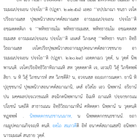
รมฺมณปจฺจเยน ปจฺจโย’’ติ (ปฏฺา. ๒.๑๒.๕๘) เอตฺถ ‘‘อปฺปมาณา ขนฺธา เจโต
ปริยาณสฺส ปุพฺเพนิวาสอนาคตํสาณสฺส อารมฺมณปจฺจเยน ปจฺจโย’’ติ
อชฺฌตฺตตฺติเก จ ‘‘พหิทฺธาธมฺโม พหิทฺธาธมฺมสฺส, พหิทฺธาธมฺโม อชฺฌตฺตสฺส
ธมฺมสฺส อารมฺมณปจฺจเยน ปจฺจโย’’ติ เอเตสํ วิภงฺเคสุ ‘‘พหิทฺธา ขนฺธา
อิทฺธิ
วิธาณสฺส เจโตปริยปุพฺเพนิวาสยถากมฺมูปคอนาคตํสอาวชฺชนาย อา
รมฺมณปจฺจเยน ปจฺจโย’’ติ (ปฏฺา. ๒.๒๐.๒๙) เอตฺตกเมว วุตฺตํ, น วุตฺตํ นิพฺ
พานนฺติ. เจโตปริยอิทฺธิวิธาทิาเณหิ สห วุตฺตตฺตาติ เจ, เอวมฺปิ วิสุํ วิภชิตพฺพํ
สิยา. น หิ วิสุํ วิภชนารหํ สห วิภชตีติ? น, อวจนสฺส อฺการณตฺตา. ยานิ หิ
ปุถุชฺชนานํ ปุพฺเพนิวาสอนาคตํสาณานิ, เตสํ อวิสโย เอว นิพฺพานํ. อริยานํ
ปน มคฺคผลปจฺจเวกฺขเณหิ สจฺฉิกตนิพฺพานานํ อิเมหิ าเณหิ ปจฺจกฺขกรเณ
ปโยชนํ นตฺถีติ สาธารเณน อิทฺธิวิธาณาทีนํ คหิตตฺตา นิพฺพานํ น วุตฺตนฺติ
ทฏฺพฺพํ
.
นิพฺพตฺตกฺขนฺธชานนมาห,
น นิพฺพตฺตกกฺขนฺธชานนํ. ยถา
กมฺมูปคาณกิจฺจฺหิ ตนฺติ.
อตฺโถ สมฺภวตี
ติ อิทํ อนาคตํสาณสฺสปิ อนิพฺพา
นารมฺมณตํ สนฺธาย วุตฺตํ.