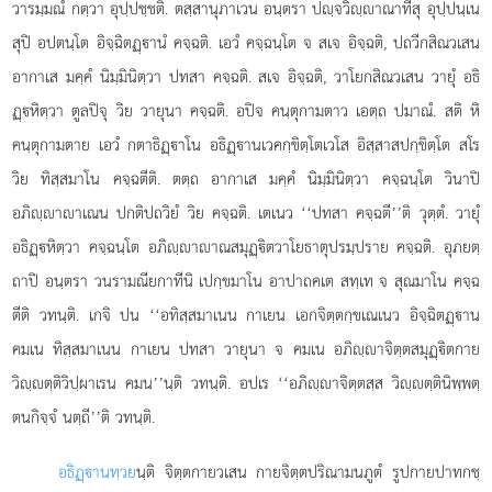
วารมฺมณํ กตฺวา อุปฺปชฺชติ. ตสฺสานุภาเวน อนฺตรา ปฺจวิฺาณาทีสุ อุปฺปนฺเน
สุปิ อปตนฺโต อิจฺฉิตฏฺานํ คจฺฉติ. เอวํ คจฺฉนฺโต จ สเจ อิจฺฉติ, ปถวีกสิณวเสน
อากาเส มคฺคํ นิมฺมินิตฺวา ปทสา คจฺฉติ. สเจ อิจฺฉติ, วาโยกสิณวเสน วายุํ อธิ
ฏฺหิตฺวา ตูลปิจุ วิย วายุนา คจฺฉติ. อปิจ คนฺตุกามตาว เอตฺถ ปมาณํ. สติ หิ
คนฺตุกามตาย เอวํ กตาธิฏฺาโน อธิฏฺานเวคกฺขิตฺโตเวโส อิสฺสาสปกฺขิตฺโต สโร
วิย ทิสฺสมาโน คจฺฉตีติ. ตตฺถ อากาเส มคฺคํ นิมฺมินิตฺวา คจฺฉนฺโต วินาปิ
อภิฺาาเณน ปกติปถวิยํ วิย คจฺฉติ. เตเนว ‘‘ปทสา คจฺฉตี’’ติ วุตฺตํ. วายุํ
อธิฏฺหิตฺวา คจฺฉนฺโต อภิฺาาณสมุฏฺิตวาโยธาตุปรมฺปราย คจฺฉติ. อุภยตฺ
ถาปิ อนฺตรา วนรามณียกาทีนิ เปกฺขมาโน อาปาถคเต สทฺเท จ สุณมาโน คจฺฉ
ตีติ วทนฺติ. เกจิ ปน ‘‘อทิสฺสมาเนน กาเยน เอกจิตฺตกฺขเณเนว อิจฺฉิตฏฺาน
คมเน ทิสฺสมาเนน กาเยน ปทสา วายุนา จ คมเน อภิฺาจิตฺตสมุฏฺิตกาย
วิฺตฺติวิปฺผาเรน คมน’’นฺติ วทนฺติ. อปเร ‘‘อภิฺาจิตฺตสฺส วิฺตฺตินิพฺพตฺ
ตนกิจฺจํ นตฺถี’’ติ วทนฺติ.
อธิฏฺานทฺวย
นฺติ จิตฺตกายวเสน กายจิตฺตปริณามนภูตํ รูปกายปาทกชฺ