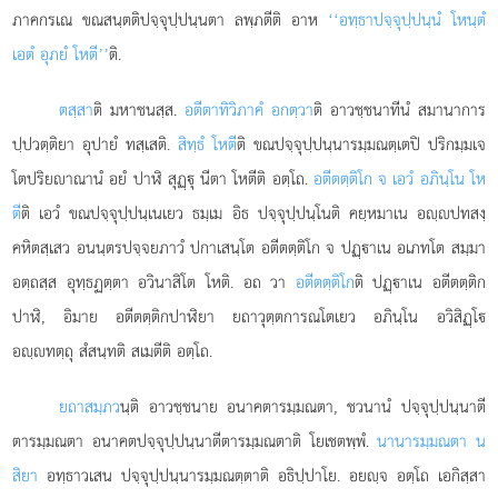
ภาคกรเณ
ขณสนฺตติปจฺจุปฺปนฺนตา ลพฺภตีติ อาห
‘‘อทฺธาปจฺจุปฺปนฺนํ โหนฺตํ
เอตํ อุภยํ โหตี’’
ติ.
ตสฺสา
ติ มหาชนสฺส.
อตีตาทิวิภาคํ อกตฺวา
ติ อาวชฺชนาทีนํ สมานาการ
ปฺปวตฺติยา อุปายํ ทสฺเสติ.
สิทฺธํ โหตี
ติ ขณปจฺจุปฺปนฺนารมฺมณตฺเตปิ ปริกมฺมเจ
โตปริยาณานํ อยํ ปาฬิ สุฏฺุ นีตา โหตีติ อตฺโถ.
อตีตตฺติโก จ เอวํ อภินฺโน โห
ตี
ติ เอวํ ขณปจฺจุปฺปนฺเนเยว ธมฺเม อิธ ปจฺจุปฺปนฺโนติ คยฺหมาเน อฺปทสงฺ
คหิตสฺเสว อนนฺตรปจฺจยภาวํ ปกาเสนฺโต อตีตตฺติโก จ ปฏฺาเน อเภทโต สมฺมา
อตฺถสฺส อุทฺธฏตฺตา อวินาสิโต โหติ. อถ วา
อตีตตฺติโก
ติ ปฏฺาเน อตีตตฺติก
ปาฬิ, อิมาย อตีตตฺติกปาฬิยา ยถาวุตฺตการณโตเยว อภินฺโน อวิสิฏฺโ
อฺทตฺถุ สํสนฺทติ สเมตีติ อตฺโถ.
ยถาสมฺภว
นฺติ อาวชฺชนาย อนาคตารมฺมณตา, ชวนานํ ปจฺจุปฺปนฺนาตี
ตารมฺมณตา อนาคตปจฺจุปฺปนฺนาตีตารมฺมณตาติ
โยเชตพฺพํ.
นานารมฺมณตา น
สิยา
อทฺธาวเสน ปจฺจุปฺปนฺนารมฺมณตฺตาติ อธิปฺปาโย. อยฺจ อตฺโถ เอกิสฺสา