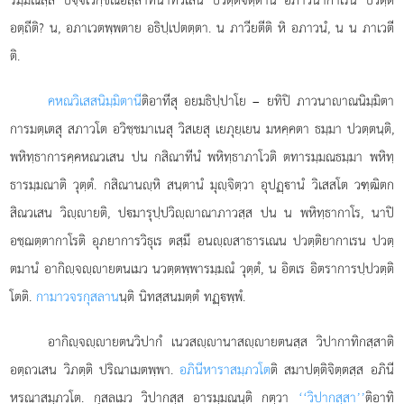
อตฺถีติ? น, อภาเวตพฺพตาย อธิปฺเปตตฺตา. น ภาวียตีติ หิ อภาวนํ, น น ภาเวตี
ติ.
คหณวิเสสนิมฺมิตานี
ติอาทีสุ อยมธิปฺปาโย – ยทิปิ ภาวนาาณนิมฺมิตา
การมตฺเตสุ สภาวโต อวิชฺชมาเนสุ วิสเยสุ เยภุยฺเยน มหคฺคตา ธมฺมา ปวตฺตนฺติ,
พหิทฺธาการคฺคหณวเสน ปน กสิณาทีนํ พหิทฺธาภาโวติ ตทารมฺมณธมฺมา พหิทฺ
ธารมฺมณาติ วุตฺตํ. กสิณานฺหิ สนฺตานํ มุฺจิตฺวา อุปฏฺานํ วิเสสโต วฑฺฒิตก
สิณวเสน วิฺายติ, ปมารุปฺปวิฺาณาภาวสฺส ปน น พหิทฺธากาโร, นาปิ
อชฺฌตฺตากาโรติ
อุภยาการวิธุเร ตสฺมึ อนฺสาธารเณน ปวตฺติยากาเรน ปวตฺ
ตมานํ อากิฺจฺายตนเมว นวตฺตพฺพารมฺมณํ วุตฺตํ, น อิตเร อิตราการปฺปวตฺติ
โตติ.
กามาวจรกุสลาน
นฺติ นิทสฺสนมตฺตํ ทฏฺพฺพํ.
อากิฺจฺายตนวิปากํ เนวสฺานาสฺายตนสฺส วิปากาทิกสฺสาติ
อตฺถวเสน วิภตฺติ ปริณาเมตพฺพา.
อภินีหาราสมฺภวโต
ติ สมาปตฺติจิตฺตสฺส อภินี
หรณาสมฺภวโต. กุสลเมว วิปากสฺส อารมฺมณนฺติ กตฺวา
‘‘วิปากสฺสา’’
ติอาทิ